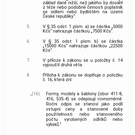
základ daně nižší, než jakého by dosáhl
z téže nebo podobné činnosti poplatník
se sídlem nebo bydlištěm na území
České republiky.“.
5.
V § 35 odst. 1 písm. a) se částka „5000
Kčs“ nahrazuje částkou „7500 Kčs“.
6.
V § 35 odst. 1 písm. b) se částka
„15000 Kčs“ nahrazuje částkou „22500
Kčs“.
7.
V příloze k zákonu se u položky č. 14
vypouští druhá věta.
8.
Příloha k zákonu se doplňuje o položku
č. 16, která zní:
„(16)
Formy, modely a šablony (obor 411-8,
416, 535-4) se odepisují rovnoměrně.
Roční odpis se stanoví jako podíl
vstupní ceny a stanovené doby
použitelnosti nebo stanoveného
počtu vyrobených odlitků nebo
výlisků.“.