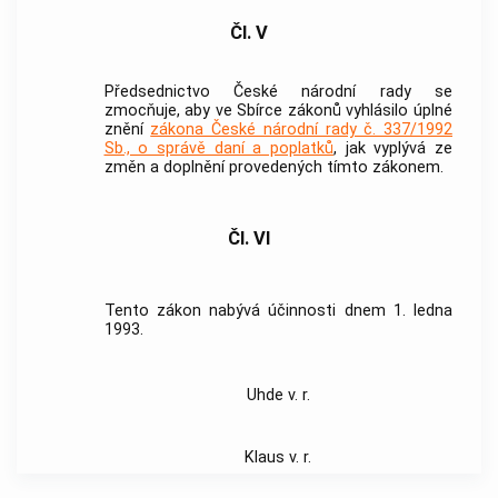
Čl. V
Předsednictvo České národní rady se
zmocňuje, aby ve Sbírce zákonů vyhlásilo úplné
znění
zákona České národní rady č. 337/1992
Sb., o správě daní a poplatků
, jak vyplývá ze
změn a doplnění provedených tímto zákonem.
Čl. VI
Tento zákon nabývá účinnosti dnem 1. ledna
1993.
Uhde v. r.
Klaus v. r.