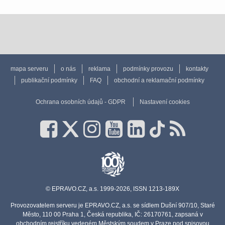
mapa serveru
o nás
reklama
podmínky provozu
kontakty
publikační podmínky
FAQ
obchodní a reklamační podmínky
Ochrana osobních údajů - GDPR
Nastavení cookies
© EPRAVO.CZ, a.s. 1999-2026, ISSN 1213-189X
Provozovatelem serveru je EPRAVO.CZ, a.s. se sídlem Dušní 907/10, Staré
Město, 110 00 Praha 1, Česká republika, IČ: 26170761, zapsaná v
obchodním rejstříku vedeném Městským soudem v Praze pod spisovou