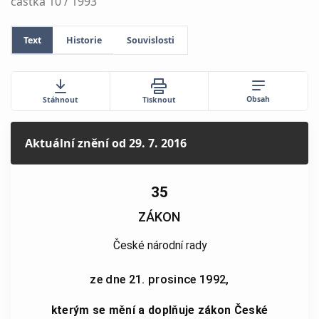
částka 10 / 1993
Text
Historie
Souvislosti
Obsah
Stáhnout
Tisknout
Aktuální znění
od 29. 7. 2016
35
ZÁKON
České národní rady
ze dne 21. prosince 1992,
kterým se mění a doplňuje zákon České