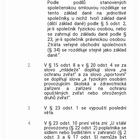
Podle podílů stanovených
společenskou smlouvou rozděluje se
tento základ daně na jednotlivé
společníky, u nichž tvoří základ daně
(dílčí základ daně) podle § 5 odst. 2,
je-li společník fyzickou osobou, nebo
se zahrnují do základu daně podle §
23, je-li společník právnickou osobou.
Ztráta veřejné obchodní společnosti
(§ 34) se rozděluje stejně jako základ
daně.“.
2.
V § 15 odst. 8 a v § 20 odst. 4 se za
slovo „mládeže“ doplňují slova „na
ochranu zvířat“ a za slovo „sportovní“
se doplňují slova „a fyzickým osobám
provozujícím školská a zdravotnická
zařízení a zařízení na ochranu
opuštěných zvířat nebo ohrožených
druhů zvířat“.
3.
V § 23 odst. 1 se vypouští poslední
věta.
4.
V § 23 odst. 10 první věta zní: „U stálé
provozovny (§ 22 odst. 2) poplatníka se
sídlem nebo bydlištěm v zahraničí (§ 2
odst. 3 a § 17 odst. 5) nemůže být