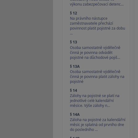
výkonu zabezpečovací detenc…
§ 12
Na právního nástupce
zaměstnavatele přechází
povinnost platit pojistné za dobu
…
§ 13
Osoba samostatně výdělečně
činná je povinna odvádět
pojistné na důchodové pojiš…
§ 13A
Osoba samostatně výdělečně
činná je povinna platit zálohy na
pojistné
§ 14
Zálohy na pojistné se platí na
jednotlivé celé kalendářní
měsíce. Výše zálohy n…
§ 14A
Záloha na pojistné za kalendářní
měsíc je splatná od prvního dne
do posledního …