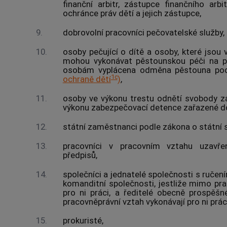
finanční arbitr, zástupce finančního arbi
ochránce práv dětí a jejich zástupce,
9.
dobrovolní pracovníci pečovatelské služby,
10.
osoby pečující o dítě a osoby, které jsou 
mohou vykonávat pěstounskou péči na př
osobám vyplácena odměna pěstouna po
1c
ochraně dětí
)
,
11.
osoby ve výkonu trestu odnětí svobody z
výkonu zabezpečovací detence zařazené do
12.
státní zaměstnanci podle zákona o státní s
13.
pracovníci v pracovním vztahu uzavře
předpisů,
14.
společníci a jednatelé společnosti s ruč
komanditní společnosti, jestliže mimo pra
pro ni práci, a ředitelé obecně prospěšn
pracovněprávní vztah vykonávají pro ni práci
15.
prokuristé,