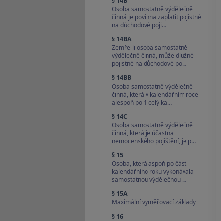
§ 14B
Osoba samostatně výdělečně
činná je povinna zaplatit pojistné
na důchodové poji…
§ 14BA
Zemře-li osoba samostatně
výdělečně činná, může dlužné
pojistné na důchodové po…
§ 14BB
Osoba samostatně výdělečně
činná, která v kalendářním roce
alespoň po 1 celý ka…
§ 14C
Osoba samostatně výdělečně
činná, která je účastna
nemocenského pojištění, je p…
§ 15
Osoba, která aspoň po část
kalendářního roku vykonávala
samostatnou výdělečnou …
§ 15A
Maximální vyměřovací základy
§ 16