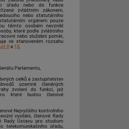
ího úřadu nebo do funkce
zřízené zvláštním zákonem,
edoucího nebo statutárního
 statutárním orgánem pouze
bou těmto osobám nevznikl
soby, které podle zvláštního
racovní nebo služební poměr,
huje ve stanoveném rozsahu
až 8
a
18
,
Senátu Parlamentu,
vných celků a zastupitelstev
bvodů územně členěných
ahy zvolení do funkcí, jež
 pro které budou členové
členové Nejvyššího kontrolního
vizní vysílání, členové Rady
vé Rady Ústavu pro studium
ho telekomunikačního úřadu,