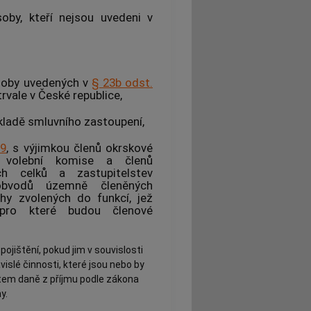
soby, kteří nejsou uvedeni v
osoby uvedených v
§ 23b odst.
rvale v České republice,
ladě smluvního zastoupení,
19
, s výjimkou členů okrskové
é volební komise a členů
ch celků a zastupitelstev
bvodů územně členěných
hy zvolených do funkcí, jež
, pro které budou členové
jištění, pokud jim v souvislosti
slé činnosti, které jsou nebo by
ětem daně z příjmu podle zákona
y.