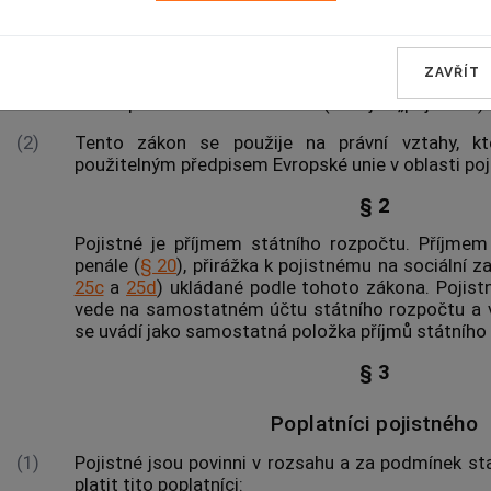
§ 1
(1)
Tento zákon upravuje pojistné na sociální zabezpe
ZAVŘÍT
na důchodové pojištění a pojistné na nemocensk
státní politiku zaměstnanosti (dále jen „pojistné“).
(2)
Tento zákon se použije na právní vztahy, kt
použitelným předpisem Evropské unie v oblasti po
§ 2
Pojistné je příjmem státního rozpočtu. Příjmem
penále (
§ 20
), přirážka k pojistnému na sociální z
25c
a
25d
) ukládané podle tohoto zákona. Pojist
vede na samostatném účtu státního rozpočtu a 
se uvádí jako samostatná položka příjmů státního
§ 3
Poplatníci pojistného
(1)
Pojistné jsou povinni v rozsahu a za podmínek s
platit tito poplatníci: