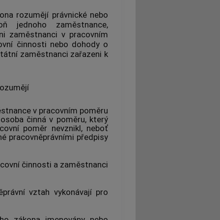
kona rozumějí právnické nebo
poň jednoho zaměstnance,
eni zaměstnanci v pracovním
ovní činnosti nebo dohody o
 státní zaměstnanci zařazeni k
rozumějí
ěstnance v pracovním poměru
 osoba činná v poměru, který
ovní poměr nevznikl, neboť
né pracovněprávními předpisy
covní činnosti a zaměstnanci
ěprávní vztah vykonávají pro
ního zákona jmenovány nebo