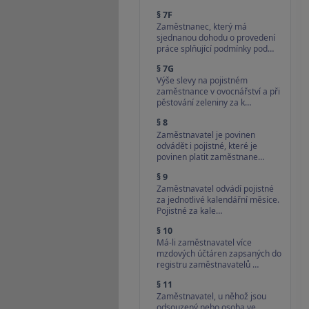
§ 7F
Zaměstnanec, který má
sjednanou dohodu o provedení
práce splňující podmínky pod…
§ 7G
Výše slevy na pojistném
zaměstnance v ovocnářství a při
pěstování zeleniny za k…
§ 8
Zaměstnavatel je povinen
odvádět i pojistné, které je
povinen platit zaměstnane…
§ 9
Zaměstnavatel odvádí pojistné
za jednotlivé kalendářní měsíce.
Pojistné za kale…
§ 10
Má-li zaměstnavatel více
mzdových účtáren zapsaných do
registru zaměstnavatelů …
§ 11
Zaměstnavatel, u něhož jsou
odsouzený nebo osoba ve