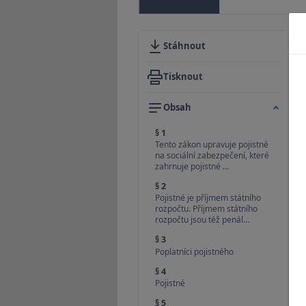
Stáhnout
Tisknout
Obsah
§ 1
Tento zákon upravuje pojistné
na sociální zabezpečení, které
zahrnuje pojistné …
§ 2
Pojistné je příjmem státního
rozpočtu. Příjmem státního
rozpočtu jsou též penál…
§ 3
Poplatníci pojistného
§ 4
Pojistné
§ 5