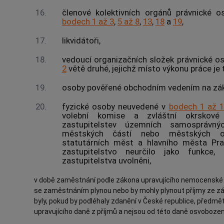
16.
členové kolektivních orgánů právnické o
bodech 1 až 3
,
5 až 8
,
13
,
18
a
19
,
17.
likvidátoři,
18.
vedoucí organizačních složek právnické 
2
větě druhé, jejichž místo výkonu práce je t
19.
osoby pověřené obchodním vedením na zák
20.
fyzické osoby neuvedené v
bodech 1 až 
volební komise a zvláštní okrskov
zastupitelstev územních samosprávný
městských částí nebo městských o
statutárních měst a hlavního města Pra
zastupitelstvo neurčilo jako funkce
zastupitelstva uvolněni,
v době zaměstnání podle zákona upravujícího nemocenské po
se zaměstnáním plynou nebo by mohly plynout příjmy ze závi
byly, pokud by podléhaly zdanění v České republice, předm
upravujícího daně z příjmů a nejsou od této daně osvobozen