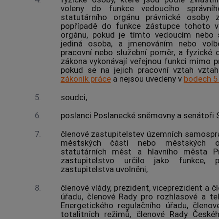
voleny do funkce vedoucího správn
statutárního orgánu právnické osoby 
popřípadě do funkce zástupce tohoto v
orgánu, pokud je tímto vedoucím nebo
jediná osoba, a jmenováním nebo vol
pracovní nebo služební poměr, a fyzické o
zákona vykonávají veřejnou funkci mimo p
pokud se na jejich pracovní vztah vzta
zákoník práce
a nejsou uvedeny v
bodech 5 
5.
soudci,
6.
poslanci Poslanecké sněmovny a senátoři 
7.
členové zastupitelstev územních samosprá
městských částí nebo městských o
statutárních měst a hlavního města Pr
zastupitelstvo určilo jako funkce,
zastupitelstva uvolněni,
8.
členové vlády, prezident, viceprezident a 
úřadu, členové Rady pro rozhlasové a tele
Energetického regulačního úřadu, členo
totalitních režimů, členové Rady České