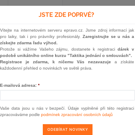
JSTE ZDE POPRVÉ?
Aktuální znění
od 1. 1. 2026 - 30. 6. 2026
Vítejte na internetovém serveru epravo.cz. Jsme zdroj informací jak
pro laiky, tak i pro právníky profesionály.
Zaregistrujte se u nás a
589
získejte zdarma řadu výhod.
Protože si vážíme Vašeho zájmu, dostanete k registraci
dárek v
ZÁKON
podobě unikátního online kurzu "Taktika jednání o smlouvách".
Registrace je zdarma, k ničemu Vás nezavazuje
a získáte
České národní rady
každodenní přehled o novinkách ve světě práva.
ze dne 20. listopadu 19
E-mailová adresa:
*
o pojistném na sociální zabezpečení a příspěv
zaměstnanosti
Vaše data jsou u nás v bezpečí. Údaje vyplněné při této registraci
zpracováváme podle
podmínek zpracování osobních údajů
Česká národní rada se usnesla na tomto zákoně