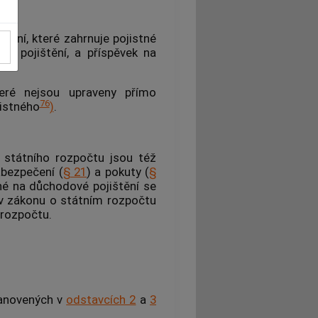
čení, které zahrnuje pojistné
é pojištění, a příspěvek na
eré nejsou upraveny přímo
76
jistného
)
.
 státního rozpočtu jsou též
abezpečení (
§ 21
) a pokuty (
§
né na důchodové pojištění se
v zákonu o státním rozpočtu
 rozpočtu.
tanovených v
odstavcích 2
a
3