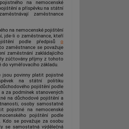
 pojistného na nemocenské
ojištění a příspěvku na státní
 zaměstnávají zaměstnance
ného na nemocenské pojištění
, jde-li o zaměstnance, kteří
jištění podle předpisů
o
oto zaměstnance se považuje
ení zaměstnání zakládajícího
ly zúčtovány příjmy z tohoto
é do vyměřovacího základu.
jsou povinny platit pojistné
pěvek na státní politiku
 důchodového pojištění podle
a za podmínek stanovených
tné na důchodové pojištění a
stnanosti; osoby samostatně
tit pojistné na nemocenské
mocenského pojištění podle
. Kdo se považuje za osobu
dy se samostatná výdělečná