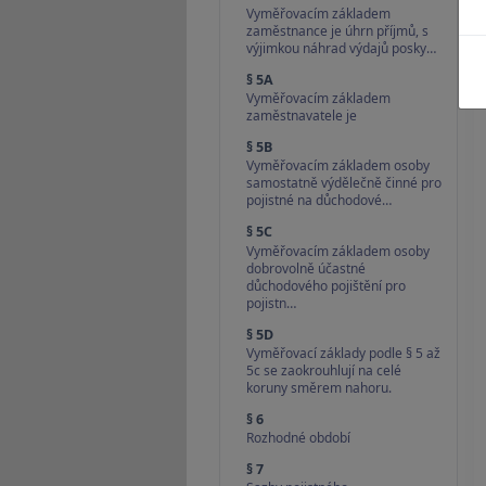
Vyměřovacím základem
zaměstnance je úhrn příjmů, s
výjimkou náhrad výdajů posky…
§ 5A
Vyměřovacím základem
zaměstnavatele je
§ 5B
Vyměřovacím základem osoby
samostatně výdělečně činné pro
pojistné na důchodové…
§ 5C
Vyměřovacím základem osoby
dobrovolně účastné
důchodového pojištění pro
pojistn…
§ 5D
Vyměřovací základy podle § 5 až
5c se zaokrouhlují na celé
koruny směrem nahoru.
§ 6
Rozhodné období
§ 7