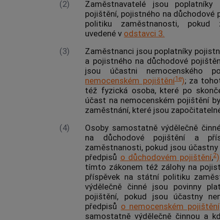
(2)
Zaměstnavatelé jsou poplatníky
pojištění, pojistného na důchodové p
politiku zaměstnanosti, pokud
uvedené v
odstavci 3.
(3)
Zaměstnanci jsou poplatníky pojist
a pojistného na důchodové pojištění
jsou účastni nemocenského po
1e
nemocenském pojištění
)
; za toh
též fyzická osoba, které po skonč
účast na nemocenském pojištění by
zaměstnání, které jsou započitateln
(4)
Osoby samostatně výdělečně činné 
na důchodové pojištění a přís
zaměstnanosti, pokud jsou účastny
2
předpisů
o důchodovém pojištění
,
)
tímto zákonem též zálohy na pojis
příspěvek na státní politiku zamě
výdělečně činné jsou povinny pla
pojištění, pokud jsou účastny ne
předpisů
o nemocenském pojištění
samostatně výdělečně činnou a k