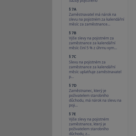
Sazby pojistného
§ 7A
Zaměstnavatel má nárok na
slevu na pojistném za kalendářní
měsíc za zaměstnance…
§ 7B
Výše slevy na pojistném za
zaměstnance za kalendářní
měsíc činí 5 % z úhrnu vym…
§ 7C
Slevu na pojistném za
zaměstnance za kalendářní
měsíc uplatňuje zaměstnavatel
p…
§ 7D
Zaměstnanec, který je
poživatelem starobního
důchodu, má nárok na slevu na
poji…
§ 7E
Výše slevy na pojistném
zaměstnance, který je
poživatelem starobního
důchodu, z…