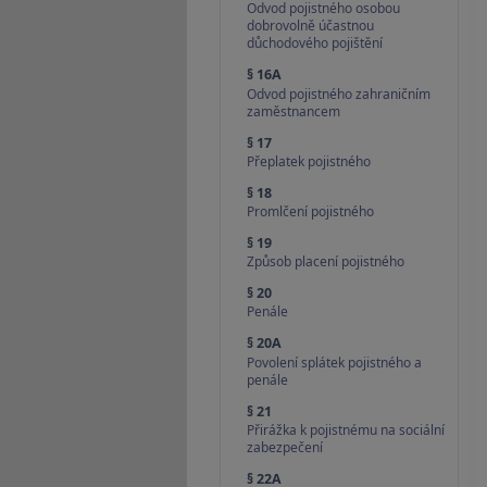
Odvod pojistného osobou
dobrovolně účastnou
důchodového pojištění
§ 16A
Odvod pojistného zahraničním
zaměstnancem
§ 17
Přeplatek pojistného
§ 18
Promlčení pojistného
§ 19
Způsob placení pojistného
§ 20
Penále
§ 20A
Povolení splátek pojistného a
penále
§ 21
Přirážka k pojistnému na sociální
zabezpečení
§ 22A