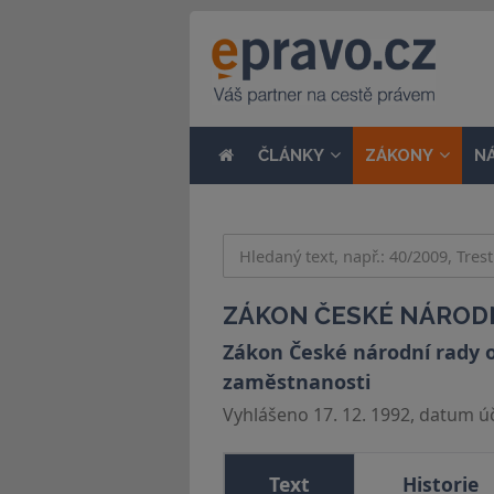
ČLÁNKY
ZÁKONY
N
ZÁKON ČESKÉ NÁRODNÍ
Zákon České národní rady o 
zaměstnanosti
Vyhlášeno 17. 12. 1992, datum úči
Text
Historie