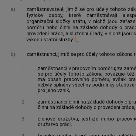
a)
zaměstnavatelé, jimiž se pro účely tohoto zá
fyzické osoby, které zaměstnávají ales
organizační složky státu, v nichž jsou zařaz
poměru nebo činní na základě dohody o prac
provedení práce, a služební úřady, v nichž jsou
1
výkonu státní služby
)
,
b)
zaměstnanci, jimiž se pro účely tohoto zákona 
1.
zaměstnanci v pracovním poměru; za zam
se pro účely tohoto zákona považuje též
má obsah pracovního poměru, avšak prac
nebyly splněny všechny podmínky stanove
pro jeho vznik,
2.
zaměstnanci činní na základě dohody o pra
činní na základě dohody o provedení práce,
3.
členové družstva, jestliže mimo pracovn
družstvo práci,
4.
fyzické osoby, které jsou podle zvlášt