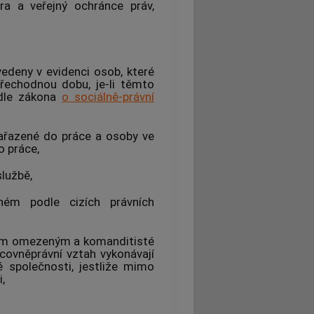
tra a veřejný ochránce práv,
vedeny v evidenci osob, které
echodnou dobu, je-li těmto
dle zákona
o sociálně-právní
ařazené do práce a osoby ve
 práce,
lužbě,
ném podle cizích právních
ením omezeným a komanditisté
covněprávní vztah vykonávají
é společnosti, jestliže mimo
,