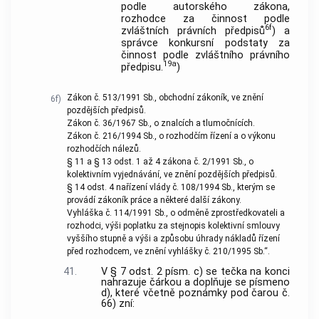
podle autorského zákona,
rozhodce za činnost podle
6f
zvláštních právních předpisů
) a
správce konkursní podstaty za
činnost podle zvláštního právního
19a
předpisu.
)
Zákon č. 513/1991 Sb., obchodní zákoník, ve znění
6f)
pozdějších předpisů.
Zákon č. 36/1967 Sb., o znalcích a tlumočnících.
Zákon č. 216/1994 Sb., o rozhodčím řízení a o výkonu
rozhodčích nálezů.
§ 11 a § 13 odst. 1 až 4 zákona č. 2/1991 Sb., o
kolektivním vyjednávání, ve znění pozdějších předpisů.
§ 14 odst. 4 nařízení vlády č. 108/1994 Sb., kterým se
provádí zákoník práce a některé další zákony.
Vyhláška č. 114/1991 Sb., o odměně zprostředkovateli a
rozhodci, výši poplatku za stejnopis kolektivní smlouvy
vyššího stupně a výši a způsobu úhrady nákladů řízení
před rozhodcem, ve znění vyhlášky č. 210/1995 Sb.“.
41.
V § 7 odst. 2 písm. c) se tečka na konci
nahrazuje čárkou a doplňuje se písmeno
d), které včetně poznámky pod čarou č.
66) zní: