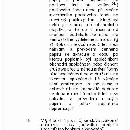
příjmy z podílu připadající na
34c
podílový list při zrušení
)
podílového fondu nebo při změně
investičního podílového fondu na
otevřený podílový fond, který byl
nebo je zahrnut do obchodního
majetku, a to do 6 měsíců od
ukončení podnikatelské nebo jiné
samostatné výdělečné činnosti (§
7). Doba 6 měsíců nebo 5 let mezi
nabytím a převodem cenného
papíru se zkracuje o dobu, po
kterou poplatník byl společníkem
obchodní společnosti nebo členem
družstva před změnou právní formy
této společnosti nebo družstva na
akciovou společnost. Při výměně
akcií emitentem za jiné akcie o
celkové stejné jmenovité hodnotě
se doba 6 měsíců nebo 5 let mezi
nabytím a převodem cenných
papírů u téhož poplatníka
nepřerušuje,“.
18.
V § 4 odst. 1 písm. x) se slovo „zákona“
nahrazuje slovy „právního předpisu
upravujícího konkurs a vyrovnání“.