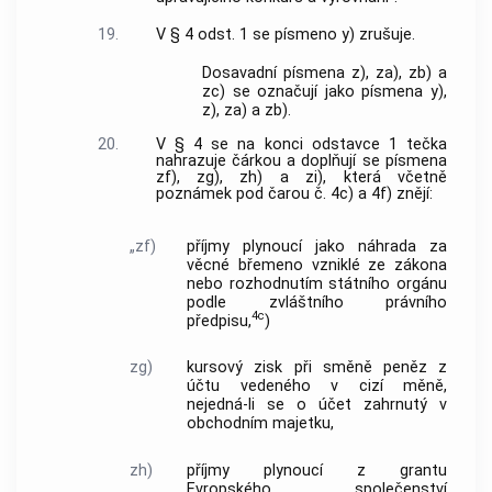
19.
V § 4 odst. 1 se písmeno y) zrušuje.
Dosavadní písmena z), za), zb) a
zc) se označují jako písmena y),
z), za) a zb).
20.
V § 4 se na konci odstavce 1 tečka
nahrazuje čárkou a doplňují se písmena
zf), zg), zh) a zi), která včetně
poznámek pod čarou č. 4c) a 4f) znějí:
„zf)
příjmy plynoucí jako náhrada za
věcné břemeno vzniklé ze zákona
nebo rozhodnutím státního orgánu
podle zvláštního právního
4c
předpisu,
)
zg)
kursový zisk při směně peněz z
účtu vedeného v cizí měně,
nejedná-li se o účet zahrnutý v
obchodním majetku,
zh)
příjmy plynoucí z grantu
Evropského společenství