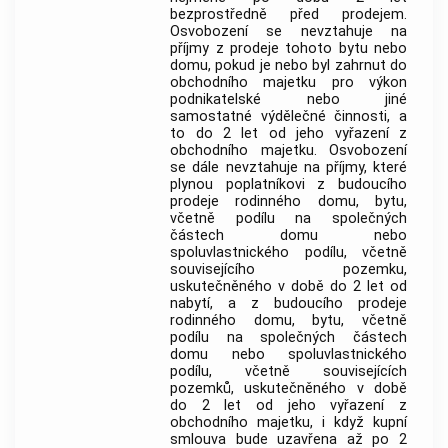
bezprostředně před prodejem.
Osvobození se nevztahuje na
příjmy z prodeje tohoto bytu nebo
domu, pokud je nebo byl zahrnut do
obchodního majetku pro výkon
podnikatelské nebo jiné
samostatné výdělečné činnosti, a
to do 2 let od jeho vyřazení z
obchodního majetku. Osvobození
se dále nevztahuje na příjmy, které
plynou poplatníkovi z budoucího
prodeje rodinného domu, bytu,
včetně podílu na společných
částech domu nebo
spoluvlastnického podílu, včetně
souvisejícího pozemku,
uskutečněného v době do 2 let od
nabytí, a z budoucího prodeje
rodinného domu, bytu, včetně
podílu na společných částech
domu nebo spoluvlastnického
podílu, včetně souvisejících
pozemků, uskutečněného v době
do 2 let od jeho vyřazení z
obchodního majetku, i když kupní
smlouva bude uzavřena až po 2