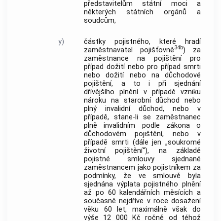
představitelům státní moci a
některých státních orgánů a
soudcům,
y)
částky pojistného, které hradí
34b
zaměstnavatel pojišťovně
) za
zaměstnance na pojištění pro
případ dožití nebo pro případ smrti
nebo dožití nebo na důchodové
pojištění, a to i při sjednání
dřívějšího plnění v případě vzniku
nároku na starobní důchod nebo
plný invalidní důchod, nebo v
případě, stane-li se zaměstnanec
plně invalidním podle zákona o
důchodovém pojištění, nebo v
případě smrti (dále jen „soukromé
životní pojištění“), na základě
pojistné smlouvy sjednané
zaměstnancem jako pojistníkem za
podmínky, že ve smlouvě byla
sjednána výplata pojistného plnění
až po 60 kalendářních měsících a
současně nejdříve v roce dosažení
věku 60 let, maximálně však do
výše 12 000 Kč ročně od téhož