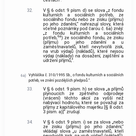
cestách“.
32.
V § 6 odst. 9 písm. d) se slova „z fondu
kulturních a sociálních potřeb, ze
sociálního fondu nebo ze zisku (příjmu)
po jeho zdanění,“ nahrazují slovy, která
včetně poznámky pod čarou č. 6a) znějí:
„z fondu kulturních a sociálních
6a
potřeb,
) ze sociálního fondu, ze zisku
(příjmu) po jeho zdanění a u
zaměstnavatelů, kteří nevytvořili zisk,
na vrub výdajů (nákladů), které nejsou
výdaji (náklady) na dosažení, zajištění a
udržení příjmů,“.
Vyhláška č. 310/1995 Sb., o fondu kulturních a sociálních
6a)
potřeb, ve znění pozdějších předpisů.“.
33.
V § 6 odst. 9 písm. h) se slova „a příjmů
plynoucích ze zpětného odprodeje
(vrácení) těchto akcií za vyšší než
nabývací hodnotu, které se považují za
příjmy z kapitálového majetku [§ 8 odst.
3 písm. a)]“ zrušují.
34.
V § 6 odst. 9 písm. i) se za slova „nebo
ze zisku (příjmu) po jeho zdanění,“
vkládají slova „u zaměstnavatelů, kteří
nevytvořili zisk, na vrub výdajů (nákladů),