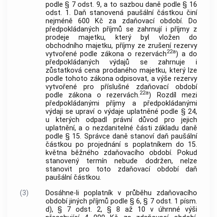
podle § 7 odst. 9, a to sazbou daně podle § 16
odst. 1. Daň stanovená paušální částkou činí
nejméně 600 Kč za zdaňovací období. Do
předpokládaných příjmů se zahrnují i příjmy z
prodeje majetku, který byl vložen do
obchodního majetku, příjmy ze zrušení rezervy
22a
vytvořené podle zákona o rezervách
) a do
předpokládaných výdajů se zahrnuje i
zůstatková cena prodaného majetku, který lze
podle tohoto zákona odpisovat, a výše rezervy
vytvořené pro příslušné zdaňovací období
22a
podle zákona o rezervách.
) Rozdíl mezi
předpokládanými příjmy a předpokládanými
výdaji se upraví o výdaje uplatněné podle § 24,
u kterých odpadl právní důvod pro jejich
uplatnění, a o nezdanitelné části základu daně
podle § 15. Správce daně stanoví daň paušální
částkou po projednání s poplatníkem do 15.
května běžného zdaňovacího období. Pokud
stanovený termín nebude dodržen, nelze
stanovit pro toto zdaňovací období daň
paušální částkou.
(3)
Dosáhne-li poplatník v průběhu zdaňovacího
období jiných příjmů podle § 6, § 7 odst. 1 písm.
d), § 7 odst. 2, § 8 až 10 v úhrnné výši