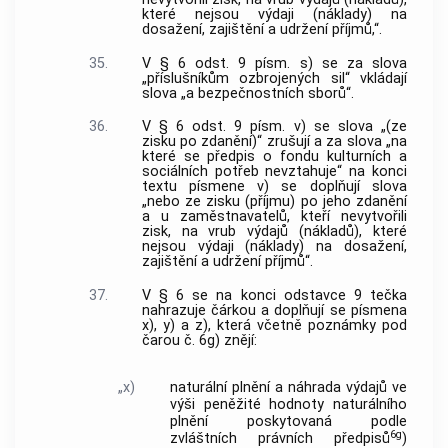
které nejsou výdaji (náklady) na
dosažení, zajištění a udržení příjmů,“.
35.
V § 6 odst. 9 písm. s) se za slova
„příslušníkům ozbrojených sil“ vkládají
slova „a bezpečnostních sborů“.
36.
V § 6 odst. 9 písm. v) se slova „(ze
zisku po zdanění)“ zrušují a za slova „na
které se předpis o fondu kulturních a
sociálních potřeb nevztahuje“ na konci
textu písmene v) se doplňují slova
„nebo ze zisku (příjmu) po jeho zdanění
a u zaměstnavatelů, kteří nevytvořili
zisk, na vrub výdajů (nákladů), které
nejsou výdaji (náklady) na dosažení,
zajištění a udržení příjmů“.
37.
V § 6 se na konci odstavce 9 tečka
nahrazuje čárkou a doplňují se písmena
x), y) a z), která včetně poznámky pod
čarou č. 6g) znějí:
„x)
naturální plnění a náhrada výdajů ve
výši peněžité hodnoty naturálního
plnění poskytovaná podle
6g
zvláštních právních předpisů
)