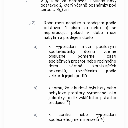
21.
V § 4 se za odstavec 1 vkládá nový
odstavec 2, který včetně poznámky pod
čarou č. 4g) zní:
„(2)
Doba mezi nabytím a prodejem podle
odstavce 1 písm. a) nebo b) se
nepřerušuje, pokud v době mezi
nabytím a prodejem došlo
a)
k vypořádání mezi podílovými
spoluvlastníky domu včetně
příslušné poměrné části
společných prostor nebo rodinného
domu včetně souvisejících
pozemků, rozdělením podle
velikosti jejich podílů,
b)
k tomu, že v budově byly byty nebo
nebytové prostory vymezené jako
jednotky podle zvláštního právního
60
předpisu,
)
c)
k zániku nebo vypořádání
4g
společného jmění manželů.
)