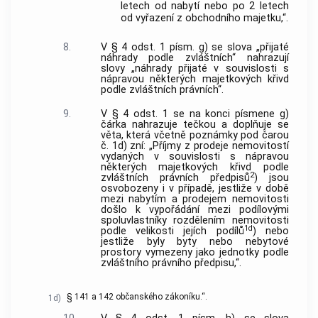
letech od nabytí nebo po 2 letech
od vyřazení z obchodního majetku,“.
8.
V § 4 odst. 1 písm. g) se slova „přijaté
náhrady podle zvláštních“ nahrazují
slovy „náhrady přijaté v souvislosti s
nápravou některých majetkových křivd
podle zvláštních právních“.
9.
V § 4 odst. 1 se na konci písmene g)
čárka nahrazuje tečkou a doplňuje se
věta, která včetně poznámky pod čarou
č. 1d) zní: „Příjmy z prodeje nemovitostí
vydaných v souvislosti s nápravou
některých majetkových křivd podle
2
zvláštních právních předpisů
) jsou
osvobozeny i v případě, jestliže v době
mezi nabytím a prodejem nemovitosti
došlo k vypořádání mezi podílovými
spoluvlastníky rozdělením nemovitosti
1d
podle velikosti jejích podílů
) nebo
jestliže byly byty nebo nebytové
prostory vymezeny jako jednotky podle
zvláštního právního předpisu,“.
§ 141 a 142 občanského zákoníku.“.
1d)