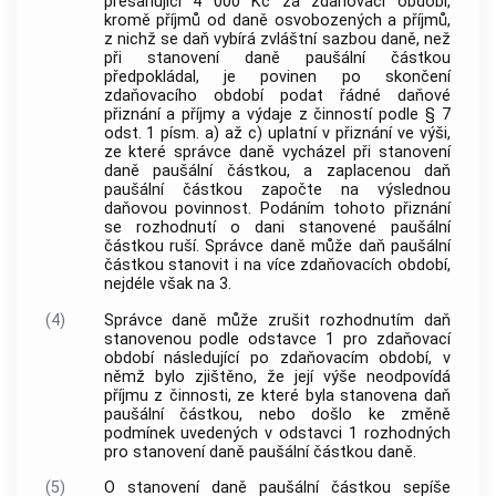
přesahující 4 000 Kč za zdaňovací období,
kromě příjmů od daně osvobozených a příjmů,
z nichž se daň vybírá zvláštní sazbou daně, než
při stanovení daně paušální částkou
předpokládal, je povinen po skončení
zdaňovacího období podat řádné daňové
přiznání a příjmy a výdaje z činností podle § 7
odst. 1 písm. a) až c) uplatní v přiznání ve výši,
ze které správce daně vycházel při stanovení
daně paušální částkou, a zaplacenou daň
paušální částkou započte na výslednou
daňovou povinnost. Podáním tohoto přiznání
se rozhodnutí o dani stanovené paušální
částkou ruší. Správce daně může daň paušální
částkou stanovit i na více zdaňovacích období,
nejdéle však na 3.
(4)
Správce daně může zrušit rozhodnutím daň
stanovenou podle odstavce 1 pro zdaňovací
období následující po zdaňovacím období, v
němž bylo zjištěno, že její výše neodpovídá
příjmu z činnosti, ze které byla stanovena daň
paušální částkou, nebo došlo ke změně
podmínek uvedených v odstavci 1 rozhodných
pro stanovení daně paušální částkou daně.
(5)
O stanovení daně paušální částkou sepíše