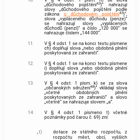
10.
V § 4 odst. 1 písm. h) se slova
43
„důchodového pojištění
)“ nahrazují
slovy „důchodového pojištění podle
43
zákona
o důchodovém pojištění
)",
slova „vypláceného důchodu (penze)“
se nahrazují slovy „vyplácených
důchodů (penzí)“ a číslo „120 000“ se
nahrazuje číslem „144 000“.
11.
V § 4 odst. 1 se na konci textu písmene
ch) doplňují slova „nebo obdobná plnění
poskytovaná ze zahraničí“.
12.
V § 4 odst. 1 se na konci textu písmene
i) doplňují slova „nebo obdobná plnění
poskytovaná ze zahraničí“.
13.
V § 4 odst. 1 písm. k) se za slova
48
„občanských sdružení
)“ vkládají slova
„včetně obdobných plnění
poskytovaných ze zahraničí“ a slovo
„včetně“ se nahrazuje slovem „a“.
14.
V § 4 odst. 1 písmeno t) včetně
poznámky pod čarou č. 69) zní:
„t)
dotace ze státního rozpočtu, z
rozpočtu měst, obcí, vyšších