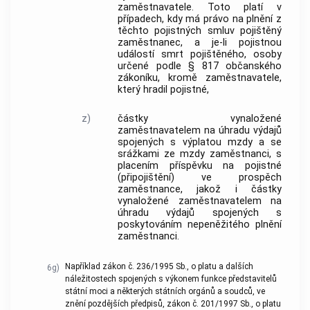
zaměstnavatele. Toto platí v
případech, kdy má právo na plnění z
těchto pojistných smluv pojištěný
zaměstnanec, a je-li pojistnou
událostí smrt pojištěného, osoby
určené podle § 817 občanského
zákoníku, kromě zaměstnavatele,
který hradil pojistné,
z)
částky vynaložené
zaměstnavatelem na úhradu výdajů
spojených s výplatou mzdy a se
srážkami ze mzdy zaměstnanci, s
placením příspěvku na pojistné
(připojištění) ve prospěch
zaměstnance, jakož i částky
vynaložené zaměstnavatelem na
úhradu výdajů spojených s
poskytováním nepeněžitého plnění
zaměstnanci.
Například zákon č. 236/1995 Sb., o platu a dalších
6g)
náležitostech spojených s výkonem funkce představitelů
státní moci a některých státních orgánů a soudců, ve
znění pozdějších předpisů, zákon č. 201/1997 Sb., o platu