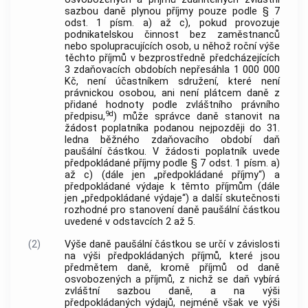
sazbou daně plynou příjmy pouze podle § 7
odst. 1 písm. a) až c), pokud provozuje
podnikatelskou činnost bez zaměstnanců
nebo spolupracujících osob, u něhož roční výše
těchto příjmů v bezprostředně předcházejících
3 zdaňovacích obdobích nepřesáhla 1 000 000
Kč, není účastníkem sdružení, které není
právnickou osobou, ani není plátcem daně z
přidané hodnoty podle zvláštního právního
9d
předpisu,
) může správce daně stanovit na
žádost poplatníka podanou nejpozději do 31.
ledna běžného zdaňovacího období daň
paušální částkou. V žádosti poplatník uvede
předpokládané příjmy podle § 7 odst. 1 písm. a)
až c) (dále jen „předpokládané příjmy“) a
předpokládané výdaje k těmto příjmům (dále
jen „předpokládané výdaje“) a další skutečnosti
rozhodné pro stanovení daně paušální částkou
uvedené v odstavcích 2 až 5.
(2)
Výše daně paušální částkou se určí v závislosti
na výši předpokládaných příjmů, které jsou
předmětem daně, kromě příjmů od daně
osvobozených a příjmů, z nichž se daň vybírá
zvláštní sazbou daně, a na výši
předpokládaných výdajů, nejméně však ve výši