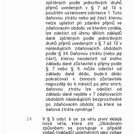
zjištěných podle jednotlivých druhů
příjmů uvedených v § 7 až 10 s
použitím ustanovení odstavce 1. Tuto
daňovou ztrátu nebo její část, kterou
nelze uplatnit při zdanění příjmů ve
zdaňovacím období, ve kterém vznikla,
lze odečíst od úhrnu dílčích základů
daně zjištěných podle jednotlivých
druhů příjmů uvedených v § 7 až 10 v
následujících zdaňovacích obdobích
podle § 34. Daňovou ztrátu (nebo její
část), kterou neodečetl od svého
základu daně zůstavitel s příjmy podle
§ 7 nebo § 9, může odečíst od
základu daně dědic, bude-li dědic
pokračovat v činnosti zůstavitele
nejpozději do 6 měsíců po jeho smrti;
daňovou ztrátu lze odečíst od
základu daně nejdéle v 7 zdaňovacích
obdobích následujících bezprostředně
po zdaňovacím období, za které se
daňová ztráta vyměřuje.“.
24.
V § 5 odst. 6 se za větu první vkládá
nová věta, která zní: „Obdobným
způsobem se postupuje v případě
výdajů (nákladů) uplatněných jako výdaje