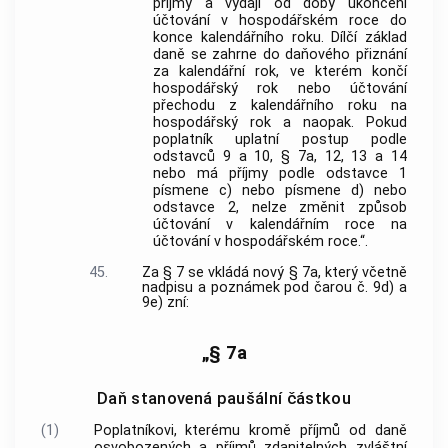
příjmy a výdaji od doby ukončení
účtování v hospodářském roce do
konce kalendářního roku. Dílčí základ
daně se zahrne do daňového přiznání
za kalendářní rok, ve kterém končí
hospodářský rok nebo účtování
přechodu z kalendářního roku na
hospodářský rok a naopak. Pokud
poplatník uplatní postup podle
odstavců 9 a 10, § 7a, 12, 13 a 14
nebo má příjmy podle odstavce 1
písmene c) nebo písmene d) nebo
odstavce 2, nelze změnit způsob
účtování v kalendářním roce na
účtování v hospodářském roce.“.
45.
Za § 7 se vkládá nový § 7a, který včetně
nadpisu a poznámek pod čarou č. 9d) a
9e) zní:
„§ 7a
Daň stanovená paušální částkou
(1)
Poplatníkovi, kterému kromě příjmů od daně
osvobozených a příjmů zdanitelných zvláštní