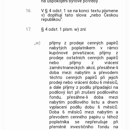
na uspokojení bytové potřeby.“.
16.
V § 4 odst. 1 se na konci textu písmene
v) doplňují tato slova: „nebo Českou
republikou“.
17.
§ 4 odst. 1 písm. w) zní:
„w)
příjmy z prodeje cenných papírů
nabytých poplatníkem v rámci
kupónové privatizace; příjmy z
prodeje ostatních cenných papírů
nebo příjmy z vrácení
zaměstnaneckých akcií, přesáhne-li
doba mezi nabytím a převodem
těchto cenných papírů při jejich
prodeji nebo vrácení dobu 6 měsíců,
a dále příjmy z podílu připadající na
podílový list při zrušení podílového
fondu, přesáhne-li doba mezi
nabytím podílového listu a dnem
vyplacení podílu dobu 6 měsíců.
Doba 6 měsíců mezi nabytím a
převodem cenného papíru u téhož
poplatníka se nepřerušuje při
přeměně investičního fondu na