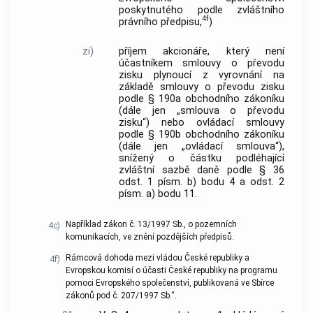
poskytnutého podle zvláštního
4f
právního předpisu,
)
zi)
příjem akcionáře, který není
účastníkem smlouvy o převodu
zisku plynoucí z vyrovnání na
základě smlouvy o převodu zisku
podle § 190a obchodního zákoníku
(dále jen „smlouva o převodu
zisku“) nebo ovládací smlouvy
podle § 190b obchodního zákoníku
(dále jen „ovládací smlouva“),
snížený o částku podléhající
zvláštní sazbě daně podle § 36
odst. 1 písm. b) bodu 4 a odst. 2
písm. a) bodu 11.
Například zákon č. 13/1997 Sb., o pozemních
4c)
komunikacích, ve znění pozdějších předpisů.
Rámcová dohoda mezi vládou České republiky a
4f)
Evropskou komisí o účasti České republiky na programu
pomoci Evropského společenství, publikovaná ve Sbírce
zákonů pod č. 207/1997 Sb.“.