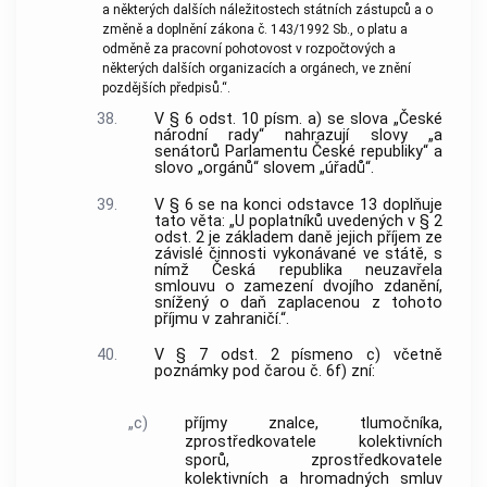
a některých dalších náležitostech státních zástupců a o
změně a doplnění zákona č. 143/1992 Sb., o platu a
odměně za pracovní pohotovost v rozpočtových a
některých dalších organizacích a orgánech, ve znění
pozdějších předpisů.“.
38.
V § 6 odst. 10 písm. a) se slova „České
národní rady“ nahrazují slovy „a
senátorů Parlamentu České republiky“ a
slovo „orgánů“ slovem „úřadů“.
39.
V § 6 se na konci odstavce 13 doplňuje
tato věta: „U poplatníků uvedených v § 2
odst. 2 je základem daně jejich příjem ze
závislé činnosti vykonávané ve státě, s
nímž Česká republika neuzavřela
smlouvu o zamezení dvojího zdanění,
snížený o daň zaplacenou z tohoto
příjmu v zahraničí.“.
40.
V § 7 odst. 2 písmeno c) včetně
poznámky pod čarou č. 6f) zní:
„c)
příjmy znalce, tlumočníka,
zprostředkovatele kolektivních
sporů, zprostředkovatele
kolektivních a hromadných smluv