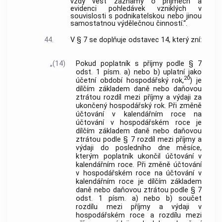
vždy vést záznamy o příjmech a
evidenci pohledávek vzniklých v
souvislosti s podnikatelskou nebo jinou
samostatnou výdělečnou činností.“.
44.
V § 7 se doplňuje odstavec 14, který zní:
„(14)
Pokud poplatník s příjmy podle § 7
odst. 1 písm. a) nebo b) uplatní jako
20
účetní období hospodářský rok,
) je
dílčím základem daně nebo daňovou
ztrátou rozdíl mezi příjmy a výdaji za
ukončený hospodářský rok. Při změně
účtování v kalendářním roce na
účtování v hospodářském roce je
dílčím základem daně nebo daňovou
ztrátou podle § 7 rozdíl mezi příjmy a
výdaji do posledního dne měsíce,
kterým poplatník ukončil účtování v
kalendářním roce. Při změně účtování
v hospodářském roce na účtování v
kalendářním roce je dílčím základem
daně nebo daňovou ztrátou podle § 7
odst. 1 písm. a) nebo b) součet
rozdílu mezi příjmy a výdaji v
hospodářském roce a rozdílu mezi