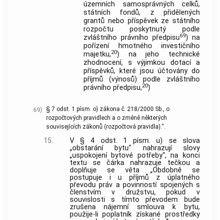
územních samosprávných celků,
státních fondů, z přidělených
grantů nebo příspěvek ze státního
rozpočtu poskytnutý podle
6
9
zvláštního právního předpisu
) na
pořízení hmotného investičního
20
majetku,
) na jeho technické
zhodnocení, s výjimkou dotací a
příspěvků, které jsou účtovány do
příjmů (výnosů) podle zvláštního
20
právního předpisu,
)
§ 7 odst. 1 písm. o) zákona č. 218/2000 Sb., o
69)
rozpočtových pravidlech a o změně některých
souvisejících zákonů (rozpočtová pravidla).“.
15.
V § 4 odst. 1 písm. u) se slova
„obstarání bytu“ nahrazují slovy
„uspokojení bytové potřeby“, na konci
textu se čárka nahrazuje tečkou a
doplňuje se věta „Obdobně se
postupuje i u příjmů z úplatného
převodu práv a povinností spojených s
členstvím v družstvu, pokud v
souvislosti s tímto převodem bude
zrušena nájemní smlouva k bytu,
použije-li poplatník získané prostředky