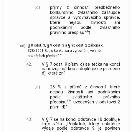
„d)
příjmy z činností předběžného
konkursního zvláštního zástupce
správce a vyrovnávacího správce,
které nejsou živností ani
podnikáním podle zvláštního
66
právního předpisu.
)
§ 8 odst. 3, § 9 odst. 3 a § 9b odst. 2 zákona č.
66)
328/1991 Sb., o konkursu a vyrovnání, ve znění
pozdějších předpisů.“.
42.
V § 7 odst. 9 písm. c) se tečka na konci
nahrazuje čárkou a doplňuje se písmeno
d), které zní:
„d)
25 % z příjmů z činností, které
nejsou živností ani podnikáním
podle zvláštního právního
66
předpisu
) uvedených v odstavci 2
písm. d).“.
43.
V § 7 se na konci odstavce 10 doplňuje
tato věta: „Poplatník, který uplatňuje
výdaje podle odstavce 9, je povinen