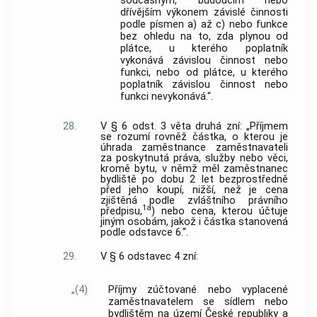
současným, budoucím nebo
dřívějším výkonem závislé činnosti
podle písmen a) až c) nebo funkce
bez ohledu na to, zda plynou od
plátce, u kterého poplatník
vykonává závislou činnost nebo
funkci, nebo od plátce, u kterého
poplatník závislou činnost nebo
funkci nevykonává.“.
28.
V § 6 odst. 3 věta druhá zní: „Příjmem
se rozumí rovněž částka, o kterou je
úhrada zaměstnance zaměstnavateli
za poskytnutá práva, služby nebo věci,
kromě bytu, v němž měl zaměstnanec
bydliště po dobu 2 let bezprostředně
před jeho koupí, nižší, než je cena
zjištěná podle zvláštního právního
1a
předpisu,
) nebo cena, kterou účtuje
jiným osobám, jakož i částka stanovená
podle odstavce 6.“.
29.
V § 6 odstavec 4 zní:
„(4)
Příjmy zúčtované nebo vyplacené
zaměstnavatelem se sídlem nebo
bydlištěm na území České republiky a