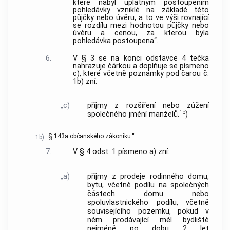
které nabyl úplatným postoupením
pohledávky vzniklé na základě této
půjčky nebo úvěru, a to ve výši rovnající
se rozdílu mezi hodnotou půjčky nebo
úvěru a cenou, za kterou byla
pohledávka postoupena“.
6.
V § 3 se na konci odstavce 4 tečka
nahrazuje čárkou a doplňuje se písmeno
c), které včetně poznámky pod čarou č.
1b) zní:
„c)
příjmy z rozšíření nebo zúžení
1b
společného jmění manželů.
)
§ 143a občanského zákoníku.“.
1b)
7.
V § 4 odst. 1 písmeno a) zní:
„a)
příjmy z prodeje rodinného domu,
bytu, včetně podílu na společných
částech domu nebo
spoluvlastnického podílu, včetně
souvisejícího pozemku, pokud v
něm prodávající měl bydliště
nejméně po dobu 2 let