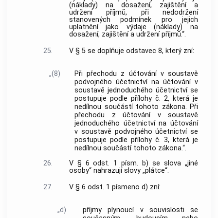
(náklady) na dosažení, zajištění a
udržení příjmů, při nedodržení
stanovených podmínek pro jejich
uplatnění jako výdaje (náklady) na
dosažení, zajištění a udržení příjmů.“.
25.
V § 5 se doplňuje odstavec 8, který zní:
„(8)
Při přechodu z účtování v soustavě
podvojného účetnictví na účtování v
soustavě jednoduchého účetnictví se
postupuje podle přílohy č. 2, která je
nedílnou součástí tohoto zákona. Při
přechodu z účtování v soustavě
jednoduchého účetnictví na účtování
v soustavě podvojného účetnictví se
postupuje podle přílohy č. 3, která je
nedílnou součástí tohoto zákona.“.
26.
V § 6 odst. 1 písm. b) se slova „jiné
osoby“ nahrazují slovy „plátce“.
27.
V § 6 odst. 1 písmeno d) zní:
„d)
příjmy plynoucí v souvislosti se