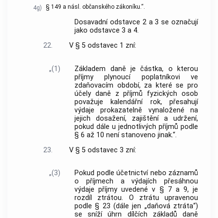
§ 149 a násl. občanského zákoníku.“.
4g)
Dosavadní odstavce 2 a 3 se označují
jako odstavce 3 a 4.
22.
V § 5 odstavec 1 zní:
„(1)
Základem daně je částka, o kterou
příjmy plynoucí poplatníkovi ve
zdaňovacím období, za které se pro
účely daně z příjmů fyzických osob
považuje kalendářní rok, přesahují
výdaje prokazatelně vynaložené na
jejich dosažení, zajištění a udržení,
pokud dále u jednotlivých příjmů podle
§ 6 až 10 není stanoveno jinak.“.
23.
V § 5 odstavec 3 zní:
„(3)
Pokud podle účetnictví nebo záznamů
o příjmech a výdajích přesáhnou
výdaje příjmy uvedené v § 7 a 9, je
rozdíl ztrátou. O ztrátu upravenou
podle § 23 (dále jen „daňová ztráta“)
se sníží úhrn dílčích základů daně