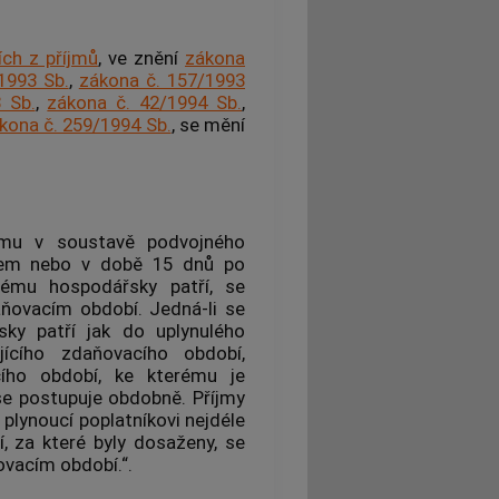
ích z příjmů
, ve znění
zákona
1993 Sb.
,
zákona č. 157/1993
 Sb.
,
zákona č. 42/1994 Sb.
,
kona č. 259/1994 Sb.
, se mění
ícímu v soustavě podvojného
kem nebo v době 15 dnů po
rému hospodářsky patří, se
aňovacím období. Jedná-li se
sky patří jak do uplynulého
ícího zdaňovacího období,
ího období, ke kterému je
 se postupuje obdobně. Příjmy
) plynoucí poplatníkovi nejdéle
 za které byly dosaženy, se
ovacím období.“.