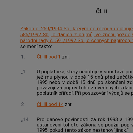
Čl. II
Zákon č. 259/1994 Sb., kterým se mění a doplňuje
586/1992 Sb., o daních z příjmů, ve znění pozděj
národní rady č. 591/1992 Sb., o cenných papírech,
se mění takto:
1.
Čl. III bod 1
zní:
„1.
U poplatníka, který neúčtuje v soustavě pod
jež mu plynou v době 15 dnů před začát
1995 nebo v době 15 dnů po skončení zd
považují za příjmy toho z uvedených zdaňo
poplatník přiřadí. Při posuzování výdajů se
2.
Čl. III bod 14
zní:
„14.
Pro daňové povinnosti za rok 1993 a 199
ustanovení tohoto zákona se použijí popr
1995, pokud tento zákon nestanoví jinak.“.