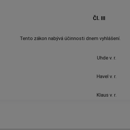
Čl. III
Tento zákon nabývá účinnosti dnem vyhlášení.
Uhde v. r.
Havel v. r.
Klaus v. r.