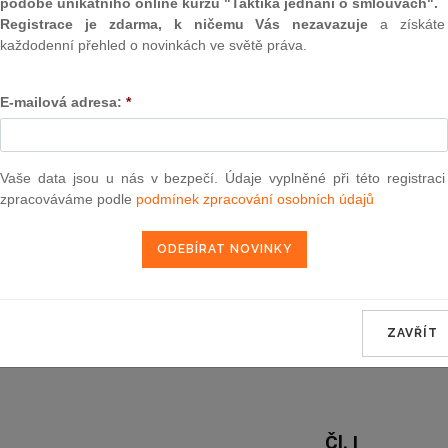
podobě unikátního online kurzu "Taktika jednání o smlouvách".
Registrace je zdarma, k ničemu Vás nezavazuje
a získáte
každodenní přehled o novinkách ve světě práva.
Aktuální znění
od 3. 3. 1995
E-mailová adresa:
*
32
ZÁKON
Vaše data jsou u nás v bezpečí. Údaje vyplněné při této registraci
zpracováváme podle
podmínek zpracování osobních údajů
ze dne 8. února 1995,
kterým se mění a doplňuje zákon České národní 
daních z příjmů, ve znění pozdější
ZAVŘÍT
Parlament se usnesl na tomto zákoně České rep
Čl. I