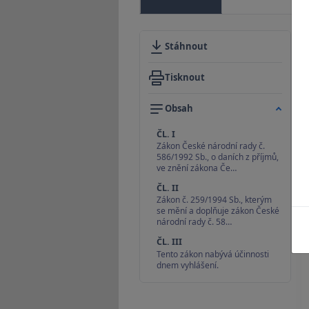
Stáhnout
Tisknout
Obsah
ČL. I
Zákon České národní rady č.
586/1992 Sb., o daních z příjmů,
ve znění zákona Če…
ČL. II
Zákon č. 259/1994 Sb., kterým
se mění a doplňuje zákon České
národní rady č. 58…
ČL. III
Tento zákon nabývá účinnosti
dnem vyhlášení.