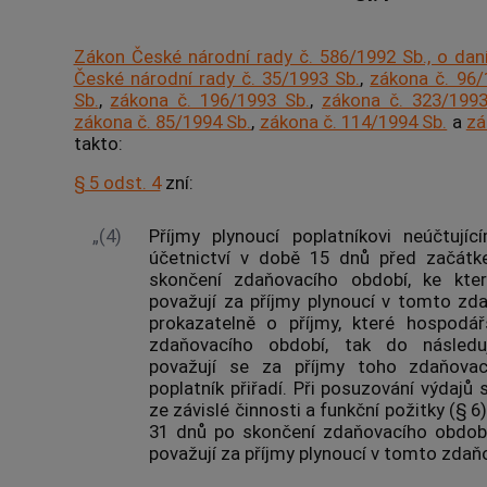
Zákon České národní rady č. 586/1992 Sb., o dan
České národní rady č. 35/1993 Sb.
,
zákona č. 96/
Sb.
,
zákona č. 196/1993 Sb.
,
zákona č. 323/1993
zákona č. 85/1994 Sb.
,
zákona č. 114/1994 Sb.
a
zá
takto:
§ 5 odst. 4
zní:
„(4)
Příjmy plynoucí poplatníkovi neúčtuj
účetnictví v době 15 dnů před začát
skončení zdaňovacího období, ke kte
považují za příjmy plynoucí v tomto zd
prokazatelně o příjmy, které hospodář
zdaňovacího období, tak do následuj
považují se za příjmy toho zdaňovac
poplatník přiřadí. Při posuzování výdajů
ze závislé činnosti a funkční požitky (§ 6
31 dnů po skončení zdaňovacího období,
považují za příjmy plynoucí v tomto zdaň