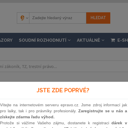
ÁZORY
SOUDNÍ ROZHODNUTÍ
AKTUÁLNĚ
E-S
JSTE ZDE POPRVÉ?
lňuje zákon České národní rady č. 586/1992 Sb., o
Vítejte na internetovém serveru epravo.cz. Jsme zdroj informací jak
osti 3. 3. 1995, částka 7 / 1995
pro laiky, tak i pro právníky profesionály.
Zaregistrujte se u nás a
získejte zdarma řadu výhod.
Protože si vážíme Vašeho zájmu, dostanete k registraci
dárek v
Souvislosti