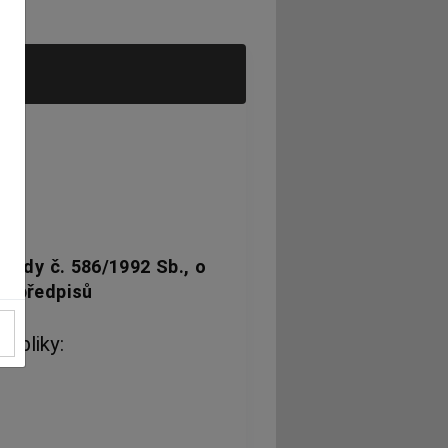
rady č. 586/1992 Sb., o
ch předpisů
ubliky: