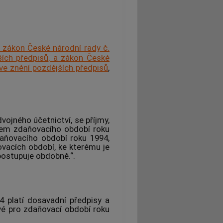
 zákon České národní rady č.
ších předpisů, a zákon České
 ve znění pozdějších předpisů
,
vojného účetnictví, se příjmy,
kem zdaňovacího období roku
aňovacího období roku 1994,
vacích období, ke kterému je
 postupuje obdobně.“.
4 platí dosavadní předpisy a
vé pro zdaňovací období roku