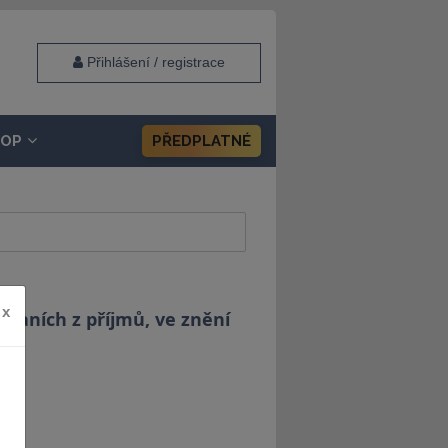
Přihlášení / registrace
HOP
PŘEDPLATNÉ
x
 daních z příjmů, ve znění