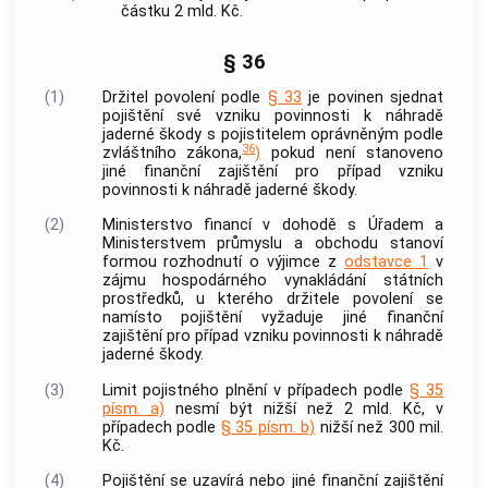
částku 2 mld. Kč.
§ 36
(1)
Držitel povolení podle
§ 33
je povinen sjednat
pojištění své vzniku povinnosti k náhradě
jaderné škody s pojistitelem oprávněným podle
36
zvláštního zákona,
)
pokud není stanoveno
jiné finanční zajištění pro případ vzniku
povinnosti k náhradě jaderné škody.
(2)
Ministerstvo financí v dohodě s Úřadem a
Ministerstvem průmyslu a obchodu stanoví
formou rozhodnutí o výjimce z
odstavce 1
v
zájmu hospodárného vynakládání státních
prostředků, u kterého držitele povolení se
namísto pojištění vyžaduje jiné finanční
zajištění pro případ vzniku povinnosti k náhradě
jaderné škody.
(3)
Limit pojistného plnění v případech podle
§ 35
písm. a)
nesmí být nižší než 2 mld. Kč, v
případech podle
§ 35 písm. b)
nižší než 300 mil.
Kč.
(4)
Pojištění se uzavírá nebo jiné finanční zajištění