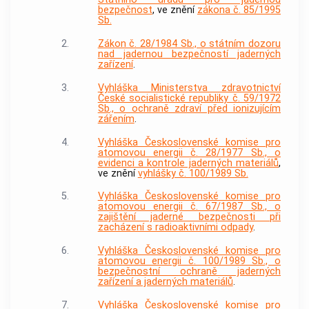
bezpečnost
, ve znění
zákona č. 85/1995
Sb.
2.
Zákon č. 28/1984 Sb., o státním dozoru
nad jadernou bezpečností jaderných
zařízení
.
3.
Vyhláška Ministerstva zdravotnictví
České socialistické republiky č. 59/1972
Sb., o ochraně zdraví před ionizujícím
zářením
.
4.
Vyhláška Československé komise pro
atomovou energii č. 28/1977 Sb., o
evidenci a kontrole jaderných materiálů
,
ve znění
vyhlášky č. 100/1989 Sb.
5.
Vyhláška Československé komise pro
atomovou energii č. 67/1987 Sb., o
zajištění jaderné bezpečnosti při
zacházení s radioaktivními odpady
.
6.
Vyhláška Československé komise pro
atomovou energii č. 100/1989 Sb., o
bezpečnostní ochraně jaderných
zařízení a jaderných materiálů
.
7.
Vyhláška Československé komise pro