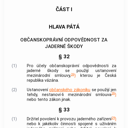
ČÁST I
HLAVA PÁTÁ
OBČANSKOPRÁVNÍ ODPOVĚDNOST ZA
JADERNÉ ŠKODY
§ 32
(1)
Pro účely občanskoprávní odpovědnosti za
jaderné škody se použijí ustanovení
26
mezinárodní smlouvy,
)
kterou je Česká
republika vázána.
(2)
Ustanovení
občanského zákoníku
se použijí jen
26
tehdy, nestanoví-li mezinárodní smlouva
)
nebo tento zákon jinak.
§ 33
29
(1)
Držitel povolení k provozu jaderného zařízení
)
nebo k jakékoliv činnosti spojené s užíváním