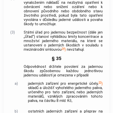
vynaložením nákladů na nezbytná opatření k
odvrácení nebo snížení ozáření nebo k
obnovení původního nebo obdobného stavu
životního prostředí, pokud byla tato opatření
vyvolána v důsledku jaderné události a povaha
škody to umožňuje.
(3)
Státní úřad pro jadernou bezpečnost (dále jen
„Úřad“) stanoví vyhláškou limity koncentrace a
množství jaderného materiálu, na které se
ustanovení o jaderných škodách v souladu s
34
mezinárodní smlouvou
)
nevztahují.
§ 35
Odpovědnost držitele povolení za jadernou
škodu způsobenou každou jednotlivou
jadernou událostí je omezena v případě
35
a)
jaderných zařízení
pro energetické účely,
)
skladů a úložišť vyhořelého jaderného paliva,
určeného pro tato zařízení, nebo jaderných
materiálů, vzniklých zpracováním tohoto
paliva, na částku 8 mld. Kč,
b)
ostatních
jaderných zařízení
a přeprav na