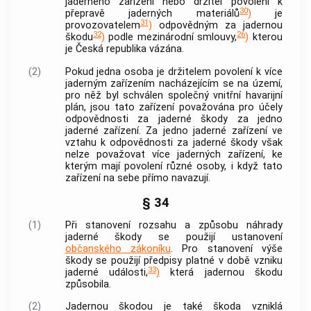
jaderného zařízení nebo držitel povolení k
30
přepravě jaderných materiálů
)
je
31
provozovatelem
)
odpovědným za jadernou
32
26
škodu
)
podle mezinárodní smlouvy,
)
kterou
je Česká republika vázána.
(2)
Pokud jedna osoba je držitelem povolení k více
jaderným zařízením nacházejícím se na území,
pro něž byl schválen společný vnitřní havarijní
plán, jsou tato zařízení považována pro účely
odpovědnosti za jaderné škody za jedno
jaderné zařízení. Za jedno jaderné zařízení ve
vztahu k odpovědnosti za jaderné škody však
nelze považovat více jaderných zařízení, ke
kterým mají povolení různé osoby, i když tato
zařízení na sebe přímo navazují.
§ 34
(1)
Při stanovení rozsahu a způsobu náhrady
jaderné škody se použijí ustanovení
občanského zákoníku
. Pro stanovení výše
škody se použijí předpisy platné v době vzniku
33
jaderné události,
)
která jadernou škodu
způsobila.
(2)
Jadernou škodou je také škoda vzniklá