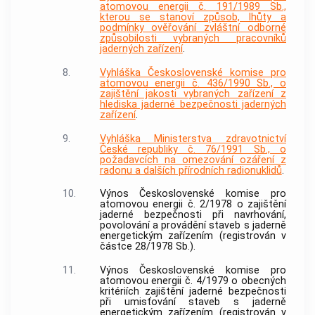
atomovou energii č. 191/1989 Sb.,
kterou se stanoví způsob, lhůty a
podmínky ověřování zvláštní odborné
způsobilosti vybraných pracovníků
jaderných zařízení
.
8.
Vyhláška Československé komise pro
atomovou energii č. 436/1990 Sb., o
zajištění jakosti vybraných zařízení z
hlediska jaderné bezpečnosti jaderných
zařízení
.
9.
Vyhláška Ministerstva zdravotnictví
České republiky č. 76/1991 Sb., o
požadavcích na omezování ozáření z
radonu a dalších přírodních radionuklidů
.
10.
Výnos Československé komise pro
atomovou energii č. 2/1978 o zajištění
jaderné bezpečnosti při navrhování,
povolování a provádění staveb s jaderně
energetickým zařízením (registrován v
částce 28/1978 Sb.).
11.
Výnos Československé komise pro
atomovou energii č. 4/1979 o obecných
kritériích zajištění jaderné bezpečnosti
při umisťování staveb s jaderně
energetickým zařízením (registrován v