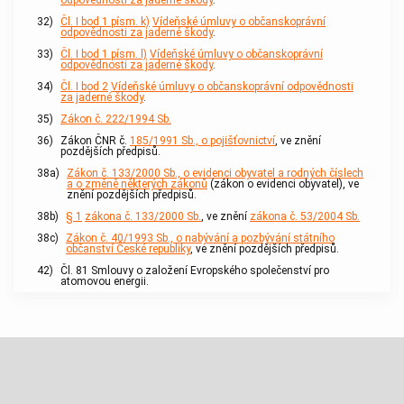
odpovědnosti za jaderné škody
.
32)
Čl. I bod 1 písm. k)
Vídeňské úmluvy o občanskoprávní
odpovědnosti za jaderné škody
.
33)
Čl. I bod 1 písm. l)
Vídeňské úmluvy o občanskoprávní
odpovědnosti za jaderné škody
.
34)
Čl. I bod 2
Vídeňské úmluvy o občanskoprávní odpovědnosti
za jaderné škody
.
35)
Zákon č. 222/1994 Sb.
36)
Zákon ČNR č.
185/1991 Sb., o pojišťovnictví
, ve znění
pozdějších předpisů.
38a)
Zákon č. 133/2000 Sb., o evidenci obyvatel a rodných číslech
a o změně některých zákonů
(zákon o evidenci obyvatel), ve
znění pozdějších předpisů.
38b)
§ 1
zákona č. 133/2000 Sb.
, ve znění
zákona č. 53/2004 Sb.
38c)
Zákon č. 40/1993 Sb., o nabývání a pozbývání státního
občanství České republiky
, ve znění pozdějších předpisů.
42)
Čl. 81 Smlouvy o založení Evropského společenství pro
atomovou energii.