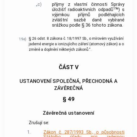
„c)
příjmy z vlastní činnosti Správy
19e
úložišť radioaktivních odpadů
) s
výjimkou příjmů podléhajících
zvláštní sazbě daně vybírané
srážkou podle § 36 tohoto zákona.
§ 26 odst. 8 zákona č. 18/1997 Sb., o mírovém využívání
19e)
jaderné energie a ionizujícího záření (atomový zákon) a o
změně a doplnění některých zákonů.“.
ČÁST V
USTANOVENÍ SPOLEČNÁ, PŘECHODNÁ A
ZÁVĚREČNÁ
§ 49
Závěrečná ustanovení
Zrušují se:
1.
Zákon č. 287/1993 Sb., o působnosti
Státního úřadu pro jadernou