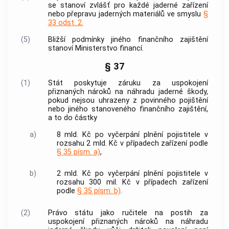
se stanoví zvlášť pro každé jaderné zařízení
nebo přepravu jaderných materiálů ve smyslu
§
33 odst. 2.
(5)
Bližší podmínky jiného finančního zajištění
stanoví Ministerstvo financí.
§ 37
(1)
Stát poskytuje záruku za uspokojení
přiznaných nároků na náhradu jaderné škody,
pokud nejsou uhrazeny z povinného pojištění
nebo jiného stanoveného finančního zajištění,
a to do částky
a)
8 mld. Kč po vyčerpání plnění pojistitele v
rozsahu 2 mld. Kč v případech zařízení podle
§ 35 písm. a)
,
b)
2 mld. Kč po vyčerpání plnění pojistitele v
rozsahu 300 mil. Kč v případech zařízení
podle
§ 35 písm. b)
.
(2)
Právo státu jako ručitele na postih za
uspokojení přiznaných nároků na náhradu