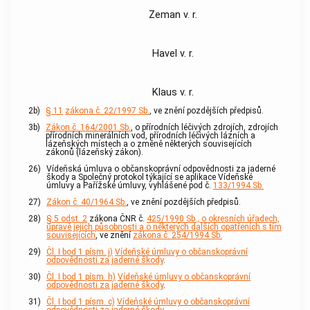
Zeman v. r.
Havel v. r.
Klaus v. r.
2b)
§ 11
zákona č. 22/1997 Sb.
, ve znění pozdějších předpisů.
3b)
Zákon č. 164/2001 Sb.
, o přírodních léčivých zdrojích, zdrojích
přírodních minerálních vod, přírodních léčivých lázních a
lázeňských místech a o změně některých souvisejících
zákonů (lázeňský zákon).
26)
Vídeňská úmluva o občanskoprávní odpovědnosti za jaderné
škody a Společný protokol týkající se aplikace Vídeňské
úmluvy a Pařížské úmluvy, vyhlášené pod č.
133/1994 Sb.
27)
Zákon č. 40/1964 Sb.
, ve znění pozdějších předpisů.
28)
§ 5 odst. 2
zákona ČNR č.
425/1990 Sb., o okresních úřadech,
úpravě jejich působnosti a o některých dalších opatřeních s tím
souvisejících
, ve znění
zákona č. 254/1994 Sb.
29)
Čl. I bod 1 písm. j)
Vídeňské úmluvy o občanskoprávní
odpovědnosti za jaderné škody
.
30)
Čl. I bod 1 písm. h)
Vídeňské úmluvy o občanskoprávní
odpovědnosti za jaderné škody
.
31)
Čl. I bod 1 písm. c)
Vídeňské úmluvy o občanskoprávní