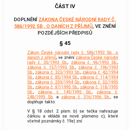
ČÁST IV
DOPLNĚNÍ
ZÁKONA ČESKÉ NÁRODNÍ RADY Č.
586/1992 SB., O DANÍCH Z PŘÍJMŮ
, VE ZNĚNÍ
POZDĚJŠÍCH PŘEDPISŮ
§ 45
Zákon České národní rady č. 586/1992 Sb., o
daních z příjmů
, ve znění
zákona České národní
rady č. 35/1993 Sb.
,
zákona č. 96/1993 Sb.
,
zákona č. 157/1993 Sb.
,
zákona č. 196/1993
Sb.
,
zákona č. 323/1993 Sb.
,
zákona č. 42/1994
Sb.
,
zákona č. 85/1994 Sb.
,
zákona č. 114/1994
Sb.
,
zákona č. 259/1994 Sb.
,
zákona č. 32/1995
Sb.
,
zákona č. 87/1995 Sb.
,
zákona č. 118/1995
Sb.
,
zákona č. 149/1995 Sb.
,
zákona č.
248/1995 Sb.
a
zákona č. 316/1996 Sb.
, se
doplňuje takto:
V § 18 odst. 2 písm. b) se tečka nahrazuje
čárkou a vkládá se nové písmeno c), které
včetně poznámky č. 19e) zní: