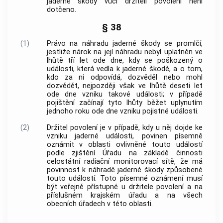
jaderné škody vůči držiteli povolení není
dotčeno.
§ 38
(1)
Právo na náhradu jaderné škody se promlčí,
jestliže nárok na její náhradu nebyl uplatněn ve
lhůtě tří let ode dne, kdy se poškozený o
události, která vedla k jaderné škodě, a o tom,
kdo za ni odpovídá, dozvěděl nebo mohl
dozvědět, nejpozději však ve lhůtě deseti let
ode dne vzniku takové události; v případě
pojištění začínají tyto lhůty běžet uplynutím
jednoho roku ode dne vzniku pojistné události.
(2)
Držitel povolení je v případě, kdy u něj dojde ke
vzniku jaderné události, povinen písemně
oznámit v oblasti ovlivněné touto událostí
podle zjištění Úřadu na základě činnosti
celostátní radiační monitorovací sítě, že má
povinnost k náhradě jaderné škody způsobené
touto událostí. Toto písemné oznámení musí
být veřejně přístupné u držitele povolení a na
příslušném krajském úřadu a na všech
obecních úřadech v této oblasti.