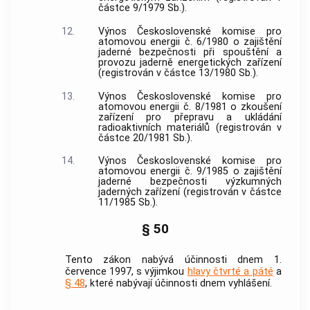
částce 9/1979 Sb.).
12.
Výnos Československé komise pro
atomovou energii č. 6/1980 o zajištění
jaderné bezpečnosti při spouštění a
provozu jaderně energetických zařízení
(registrován v částce 13/1980 Sb.).
13.
Výnos Československé komise pro
atomovou energii č. 8/1981 o zkoušení
zařízení pro přepravu a ukládání
radioaktivních materiálů (registrován v
částce 20/1981 Sb.).
14.
Výnos Československé komise pro
atomovou energii č. 9/1985 o zajištění
jaderné bezpečnosti výzkumných
jaderných zařízení (registrován v částce
11/1985 Sb.).
§ 50
Tento zákon nabývá účinnosti dnem 1.
července 1997, s výjimkou
hlavy čtvrté a páté
a
§ 48
, které nabývají účinnosti dnem vyhlášení.