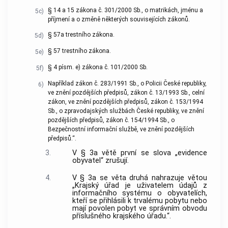
§ 14 a 15 zákona č. 301/2000 Sb., o matrikách, jménu a
5c)
příjmení a o změně některých souvisejících zákonů.
§ 57a trestního zákona.
5d)
§ 57 trestního zákona.
5e)
§ 4 písm. e) zákona č. 101/2000 Sb.
5f)
Například zákon č. 283/1991 Sb., o Policii České republiky,
6)
ve znění pozdějších předpisů, zákon č. 13/1993 Sb., celní
zákon, ve znění pozdějších předpisů, zákon č. 153/1994
Sb., o zpravodajských službách České republiky, ve znění
pozdějších předpisů, zákon č. 154/1994 Sb., o
Bezpečnostní informační službě, ve znění pozdějších
předpisů.“.
3.
V § 3a větě první se slova „evidence
obyvatel“ zrušují.
4.
V § 3a se věta druhá nahrazuje větou
„Krajský úřad je uživatelem údajů z
informačního systému o obyvatelích,
kteří se přihlásili k trvalému pobytu nebo
mají povolen pobyt ve správním obvodu
příslušného krajského úřadu.“.