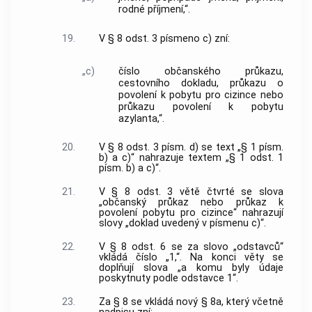
rodné příjmení,“.
19.
V § 8 odst. 3 písmeno c) zní:
„c)
číslo občanského průkazu,
cestovního dokladu, průkazu o
povolení k pobytu pro cizince nebo
průkazu povolení k pobytu
azylanta,“.
20.
V § 8 odst. 3 písm. d) se text „§ 1 písm.
b) a c)“ nahrazuje textem „§ 1 odst. 1
písm. b) a c)“.
21.
V § 8 odst. 3 větě čtvrté se slova
„občanský průkaz nebo průkaz k
povolení pobytu pro cizince“ nahrazují
slovy „doklad uvedený v písmenu c)“.
22.
V § 8 odst. 6 se za slovo „odstavců“
vkládá číslo „1,“. Na konci věty se
doplňují slova „a komu byly údaje
poskytnuty podle odstavce 1“.
23.
Za § 8 se vkládá nový § 8a, který včetně