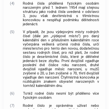
(4)
Rodná čísla přidělená fyzickým osobám
narozeným před 1. lednem 1954 mají stejnou
strukturu jako rodná čísla uvedená v odstavci
3, jsou však devítimístná s třímístnou
koncovkou a nesplňují podmínku dělitelnosti
jedenácti.
(5)
V případě, že jsou výdejovými místy rodných
čísel (dále jen „výdejové místo“) pro daný
kalendářní den v příslušném kalendářním roce
vyčerpána veškerá určená rodná čísla, určí
ministerstvo pro tento den novou, dodatečnou
sestavu rodných čísel, pro niž platí, že rodné
číslo je desetimístné číslo, které je dělitelné
jedenácti beze zbytku. První dvojčíslí vyjadřuje
poslední dvě číslice roku narození, druhé
dvojčíslí vyjadřuje měsíc narození, u mužů
zvýšené o 20, u žen zvýšené o 70, třetí dvojčíslí
vyjadřuje den narození. Čtyřmístná koncovka je
rozlišujícím znakem obyvatel narozených v
tomtéž kalendářním dnu.
(6)
Totéž rodné číslo nesmí být přiděleno více
fyzickým osobám.
(7)
Rodné číslo je oprávněna užívat nebo