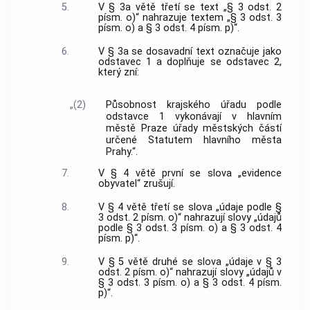
5.
V § 3a větě třetí se text „§ 3 odst. 2
písm. o)“ nahrazuje textem „§ 3 odst. 3
písm. o) a § 3 odst. 4 písm. p)“.
6.
V § 3a se dosavadní text označuje jako
odstavec 1 a doplňuje se odstavec 2,
který zní:
„(2)
Působnost krajského úřadu podle
odstavce 1 vykonávají v hlavním
městě Praze úřady městských částí
určené Statutem hlavního města
Prahy.“.
7.
V § 4 větě první se slova „evidence
obyvatel“ zrušují.
8.
V § 4 větě třetí se slova „údaje podle §
3 odst. 2 písm. o)“ nahrazují slovy „údajů
podle § 3 odst. 3 písm. o) a § 3 odst. 4
písm. p)“.
9.
V § 5 větě druhé se slova „údaje v § 3
odst. 2 písm. o)“ nahrazují slovy „údajů v
§ 3 odst. 3 písm. o) a § 3 odst. 4 písm.
p)“.