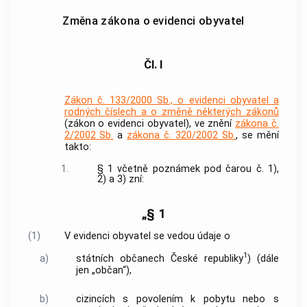
Změna zákona o evidenci obyvatel
Čl. I
Zákon č. 133/2000 Sb., o evidenci obyvatel a
rodných číslech a o změně některých zákonů
(zákon o evidenci obyvatel), ve znění
zákona č.
2/2002 Sb.
a
zákona č. 320/2002 Sb.
, se mění
takto:
1.
§ 1 včetně poznámek pod čarou č. 1),
2) a 3) zní:
„§ 1
(1)
V evidenci obyvatel se vedou údaje o
1
a)
státních občanech České republiky
) (dále
jen „občan“),
b)
cizincích s povolením k pobytu nebo s