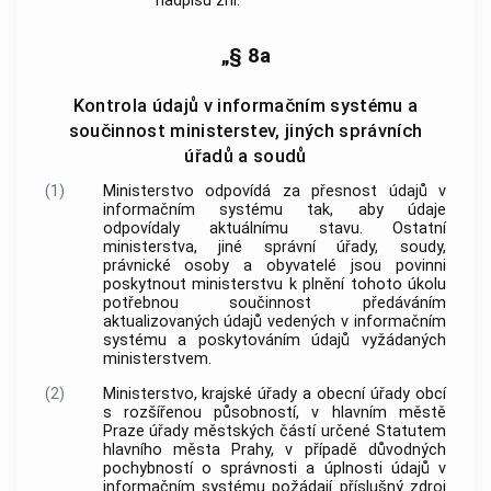
nadpisu zní:
„§ 8a
Kontrola údajů v informačním systému a
součinnost ministerstev, jiných správních
úřadů a soudů
(1)
Ministerstvo odpovídá za přesnost údajů v
informačním systému tak, aby údaje
odpovídaly aktuálnímu stavu. Ostatní
ministerstva, jiné správní úřady, soudy,
právnické osoby a obyvatelé jsou povinni
poskytnout ministerstvu k plnění tohoto úkolu
potřebnou součinnost předáváním
aktualizovaných údajů vedených v informačním
systému a poskytováním údajů vyžádaných
ministerstvem.
(2)
Ministerstvo, krajské úřady a obecní úřady obcí
s rozšířenou působností, v hlavním městě
Praze úřady městských částí určené Statutem
hlavního města Prahy, v případě důvodných
pochybností o správnosti a úplnosti údajů v
informačním systému požádají příslušný zdroj