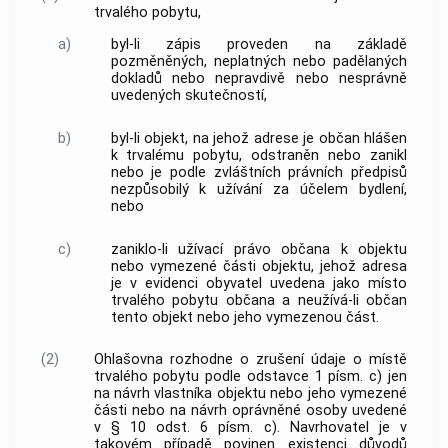
trvalého pobytu,
a)
byl-li zápis proveden na základě
pozměněných, neplatných nebo padělaných
dokladů nebo nepravdivě nebo nesprávně
uvedených skutečností,
b)
byl-li objekt, na jehož adrese je občan hlášen
k trvalému pobytu, odstraněn nebo zanikl
nebo je podle zvláštních právních předpisů
nezpůsobilý k užívání za účelem bydlení,
nebo
c)
zaniklo-li užívací právo občana k objektu
nebo vymezené části objektu, jehož adresa
je v evidenci obyvatel uvedena jako místo
trvalého pobytu občana a neužívá-li občan
tento objekt nebo jeho vymezenou část.
(2)
Ohlašovna rozhodne o zrušení údaje o místě
trvalého pobytu podle odstavce 1 písm. c) jen
na návrh vlastníka objektu nebo jeho vymezené
části nebo na návrh oprávněné osoby uvedené
v § 10 odst. 6 písm. c). Navrhovatel je v
takovém případě povinen existenci důvodů