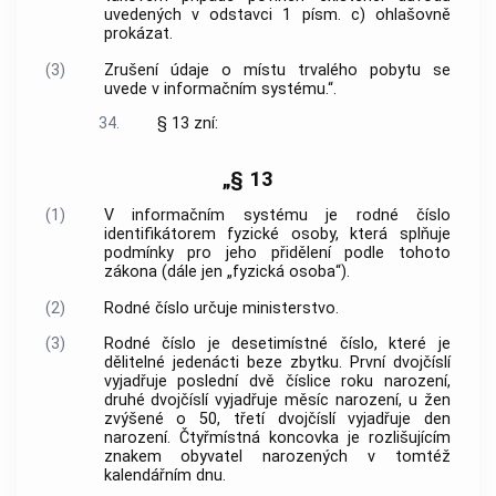
uvedených v odstavci 1 písm. c) ohlašovně
prokázat.
(3)
Zrušení údaje o místu trvalého pobytu se
uvede v informačním systému.“.
34.
§ 13 zní:
„§ 13
(1)
V informačním systému je rodné číslo
identifikátorem fyzické osoby, která splňuje
podmínky pro jeho přidělení podle tohoto
zákona (dále jen „fyzická osoba“).
(2)
Rodné číslo určuje ministerstvo.
(3)
Rodné číslo je desetimístné číslo, které je
dělitelné jedenácti beze zbytku. První dvojčíslí
vyjadřuje poslední dvě číslice roku narození,
druhé dvojčíslí vyjadřuje měsíc narození, u žen
zvýšené o 50, třetí dvojčíslí vyjadřuje den
narození. Čtyřmístná koncovka je rozlišujícím
znakem obyvatel narozených v tomtéž
kalendářním dnu.