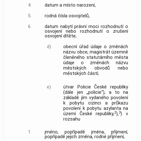
4.
datum a místo narození,
5.
rodná čísla osvojitelů,
6.
datum nabytí právní moci rozhodnutí o
osvojení nebo rozhodnutí o zrušení
osvojení dítěte;
d)
obecní úřad údaje o změnách
názvu obce, magistrát územně
členěného statutárního města
údaje o změnách názvu
městských obvodů nebo
městských částí;
e)
útvar Policie České republiky
(dále jen „policie“), a to na
základě jím vydaného povolení
k pobytu cizinci a průkazu
povolení k pobytu azylanta na
2
3
území České republiky,
),
) v
rozsahu
1.
jméno, popřípadě jména, příjmení,
popřípadě jejich změna, rodné příjmení,