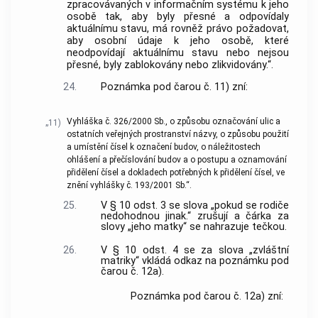
zpracovávaných v informačním systému k jeho
osobě tak, aby byly přesné a odpovídaly
aktuálnímu stavu, má rovněž právo požadovat,
aby osobní údaje k jeho osobě, které
neodpovídají aktuálnímu stavu nebo nejsou
přesné, byly zablokovány nebo zlikvidovány.“.
24.
Poznámka pod čarou č. 11) zní:
Vyhláška č. 326/2000 Sb., o způsobu označování ulic a
„11)
ostatních veřejných prostranství názvy, o způsobu použití
a umístění čísel k označení budov, o náležitostech
ohlášení a přečíslování budov a o postupu a oznamování
přidělení čísel a dokladech potřebných k přidělení čísel, ve
znění vyhlášky č. 193/2001 Sb.“.
25.
V § 10 odst. 3 se slova „pokud se rodiče
nedohodnou jinak.“ zrušují a čárka za
slovy „jeho matky“ se nahrazuje tečkou.
26.
V § 10 odst. 4 se za slova „zvláštní
matriky“ vkládá odkaz na poznámku pod
čarou č. 12a).
Poznámka pod čarou č. 12a) zní: