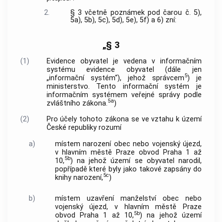
2.
§ 3 včetně poznámek pod čarou č. 5),
5a), 5b), 5c), 5d), 5e), 5f) a 6) zní:
„§ 3
(1)
Evidence obyvatel je vedena v informačním
systému evidence obyvatel (dále jen
5
„informační systém“), jehož správcem
) je
ministerstvo. Tento informační systém je
informačním systémem veřejné správy podle
5a
zvláštního zákona.
)
(2)
Pro účely tohoto zákona se ve vztahu k území
České republiky rozumí
a)
místem narození obec nebo vojenský újezd,
v hlavním městě Praze obvod Praha 1 až
5b
10,
) na jehož území se obyvatel narodil,
popřípadě které byly jako takové zapsány do
5c
knihy narození,
)
b)
místem uzavření manželství obec nebo
vojenský újezd, v hlavním městě Praze
5b
obvod Praha 1 až 10,
) na jehož území