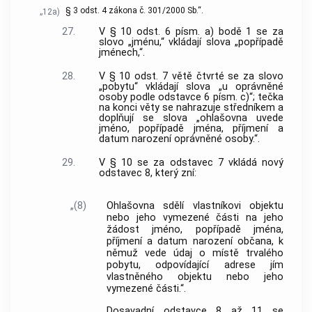
§ 3 odst. 4 zákona č. 301/2000 Sb.“.
„12a)
27.
V § 10 odst. 6 písm. a) bodě 1 se za
slovo „jménu,“ vkládají slova „popřípadě
jménech,“.
28.
V § 10 odst. 7 větě čtvrté se za slovo
„pobytu“ vkládají slova „u oprávněné
osoby podle odstavce 6 písm. c)“; tečka
na konci věty se nahrazuje středníkem a
doplňují se slova „ohlašovna uvede
jméno, popřípadě jména, příjmení a
datum narození oprávněné osoby.“.
29.
V § 10 se za odstavec 7 vkládá nový
odstavec 8, který zní:
„(8)
Ohlašovna sdělí vlastníkovi objektu
nebo jeho vymezené části na jeho
žádost jméno, popřípadě jména,
příjmení a datum narození občana, k
němuž vede údaj o místě trvalého
pobytu, odpovídající adrese jím
vlastněného objektu nebo jeho
vymezené části.“.
Dosavadní odstavce 8 až 11 se