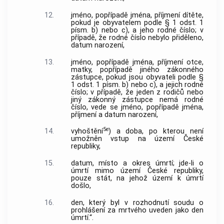
12.
jméno, popřípadě jména, příjmení dítěte,
pokud je obyvatelem podle § 1 odst. 1
písm. b) nebo c), a jeho rodné číslo; v
případě, že rodné číslo nebylo přiděleno,
datum narození,
13.
jméno, popřípadě jména, příjmení otce,
matky, popřípadě jiného zákonného
zástupce, pokud jsou obyvateli podle §
1 odst. 1 písm. b) nebo c), a jejich rodné
číslo; v případě, že jeden z rodičů nebo
jiný zákonný zástupce nemá rodné
číslo, vede se jméno, popřípadě jména,
příjmení a datum narození,
5e
14.
vyhoštění
) a doba, po kterou není
umožněn vstup na území České
republiky,
15.
datum, místo a okres úmrtí; jde-li o
úmrtí mimo území České republiky,
pouze stát, na jehož území k úmrtí
došlo,
16.
den, který byl v rozhodnutí soudu o
prohlášení za mrtvého uveden jako den
úmrtí.“.