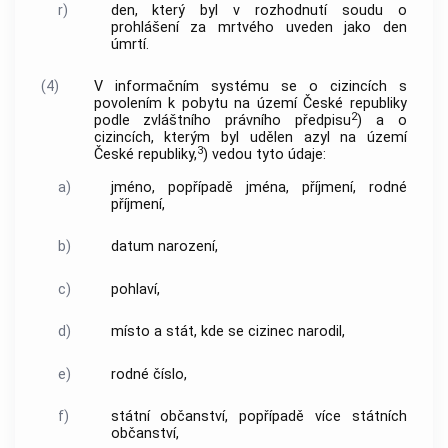
r)
den, který byl v rozhodnutí soudu o
prohlášení za mrtvého uveden jako den
úmrtí.
(4)
V informačním systému se o cizincích s
povolením k pobytu na území České republiky
2
podle zvláštního právního předpisu
) a o
cizincích, kterým byl udělen azyl na území
3
České republiky,
) vedou tyto údaje:
a)
jméno, popřípadě jména, příjmení, rodné
příjmení,
b)
datum narození,
c)
pohlaví,
d)
místo a stát, kde se cizinec narodil,
e)
rodné číslo,
f)
státní občanství, popřípadě více státních
občanství,