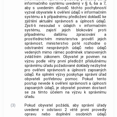
informačního systému uvedený v § 6, 6a a 7,
aby s uvedením důvodů těchto pochybností
vyzval obyvatele k ověření údajů v informačním
systému a k případnému předložení dokladů ke
zjištění aktuální správnosti a úplnosti údajů.
Zjistí-li nesoulad v údajích v informačním
systému, zajistí jejich blokování proti
případnému dalšímu zpracování a
prostřednictvím ministerstva prověří jejich
správnost; ministerstvo poté rozhodne o
odstranění nesprávných údajů nebo údajů
vedených mimo rámec podmínek stanovených
zvláštním zákonem. Obyvatel je povinen na
výzvu podle věty první předložit příslušnému
správnímu úřadu požadované doklady nezbytné
pro ověření správnosti a úplnosti zapsaných
údajů. Ke splnění výzvy poskytuje správní úřad
obyvateli potřebnou pomoc. Pokud tento
postup nevede k ověření správnosti a úplnosti
zapsaných údajů, je obyvatel povinen dostavit
se za tímto účelem na výzvu k správnímu
úřadu.
(3)
Pokud obyvatel požádá, aby správní úřady
uvedené v odstavci 2 větě první provedly
opravu nebo doplnění osobních údajů