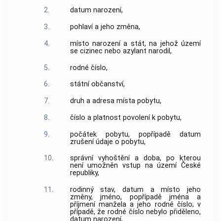
2.
datum narození,
3.
pohlaví a jeho změna,
4.
místo narození a stát, na jehož území
se cizinec nebo azylant narodil,
5.
rodné číslo,
6.
státní občanství,
7.
druh a adresa místa pobytu,
8.
číslo a platnost povolení k pobytu,
9.
počátek pobytu, popřípadě datum
zrušení údaje o pobytu,
10.
správní vyhoštění a doba, po kterou
není umožněn vstup na území České
republiky,
11.
rodinný stav, datum a místo jeho
změny, jméno, popřípadě jména a
příjmení manžela a jeho rodné číslo; v
případě, že rodné číslo nebylo přiděleno,
datum narození,