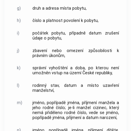
g)
druh a adresa místa pobytu,
h)
číslo a platnost povolení k pobytu,
i)
počátek pobytu, případně datum zrušení
údaje o pobytu,
j)
zbavení nebo omezení způsobilosti k
právním úkonům,
k)
správní vyhoštění a doba, po kterou není
umožněn vstup na území České republiky,
l)
rodinný stav, datum a místo uzavření
manželství,
m)
jméno, popřípadě jména, příjmení manžela a
jeho rodné číslo; je-li manžel cizinec, který
nemá přiděleno rodné číslo, vede se jméno,
popřípadě jména, příjmení a datum narození,
n)
jméno, popřípadě jména, příjmení dítěte,