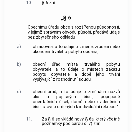
10.
§ 6 zní:
„§ 6
Obecnímu úřadu obce s rozšířenou působností,
v jejímž správním obvodu působí, předává údaje
bez zbytečného odkladu
a)
ohlašovna, a to údaje o změně, zrušení nebo
ukončení trvalého pobytu občana,
b)
obecní úřad místa trvalého pobytu
obyvatele, a to údaje o místech zákazu
pobytu obyvatele a době jeho trvání
vyplývající z rozhodnutí soudu,
c)
obecní úřad, a to údaje o změnách názvů
ulic a popisných čísel, popřípadě
orientačních čísel, domů nebo evidenčních
čísel staveb určených k individuální rekreaci.“.
11.
Za § 6 se vkládá nový § 6a, který včetně
poznámky pod čarou č. 7) zní: