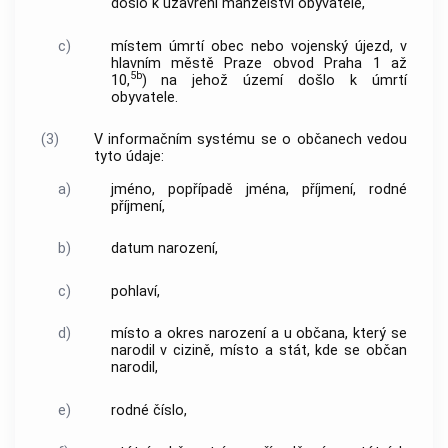
došlo k uzavření manželství obyvatele,
c)
místem úmrtí obec nebo vojenský újezd, v
hlavním městě Praze obvod Praha 1 až
5b
10,
) na jehož území došlo k úmrtí
obyvatele.
(3)
V informačním systému se o občanech vedou
tyto údaje:
a)
jméno, popřípadě jména, příjmení, rodné
příjmení,
b)
datum narození,
c)
pohlaví,
d)
místo a okres narození a u občana, který se
narodil v cizině, místo a stát, kde se občan
narodil,
e)
rodné číslo,