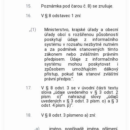
15.
Poznámka pod čarou č. 8) se zrušuje.
16.
V § 8 odstavec 1 zní:
„(1)
Ministerstvo, krajské úřady a obecní
úřady obcí s rozšířenou působností
poskytují údaje z informačního
systému v rozsahu nezbytně nutném
a za podmínek stanovených tímto
zákonem nebo zvláštním právním
předpisem. Údaje z informačního
systému mohou poskytovat i
způsobem umožňujícím dálkový
přístup, pokud tak stanoví zvláštní
právní předpis.“.
17.
V § 8 odst. 3 se v úvodní části textu
slova „údaje uvedeného v § 3 odst. 2
písm. o)“ nahrazují slovy „údajů
uvedených v § 3 odst. 3 písm. o) a § 3
odst. 4 písm. p)“.
18.
V § 8 odst. 3 písmeno a) zní:
„a)
jméno, popřípadě jména, příjmení,