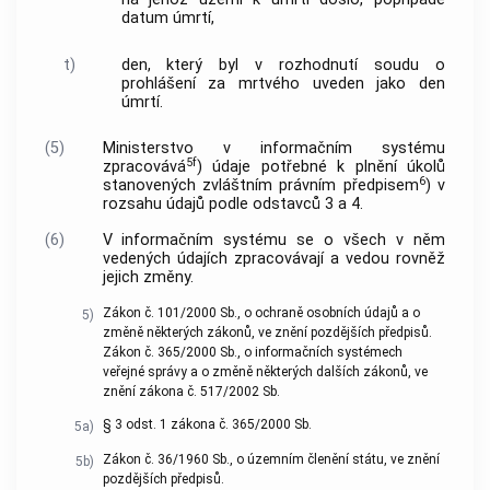
datum úmrtí,
t)
den, který byl v rozhodnutí soudu o
prohlášení za mrtvého uveden jako den
úmrtí.
(5)
Ministerstvo v informačním systému
5f
zpracovává
) údaje potřebné k plnění úkolů
6
stanovených zvláštním právním předpisem
) v
rozsahu údajů podle odstavců 3 a 4.
(6)
V informačním systému se o všech v něm
vedených údajích zpracovávají a vedou rovněž
jejich změny.
Zákon č. 101/2000 Sb., o ochraně osobních údajů a o
5)
změně některých zákonů, ve znění pozdějších předpisů.
Zákon č. 365/2000 Sb., o informačních systémech
veřejné správy a o změně některých dalších zákonů, ve
znění zákona č. 517/2002 Sb.
§ 3 odst. 1 zákona č. 365/2000 Sb.
5a)
Zákon č. 36/1960 Sb., o územním členění státu, ve znění
5b)
pozdějších předpisů.