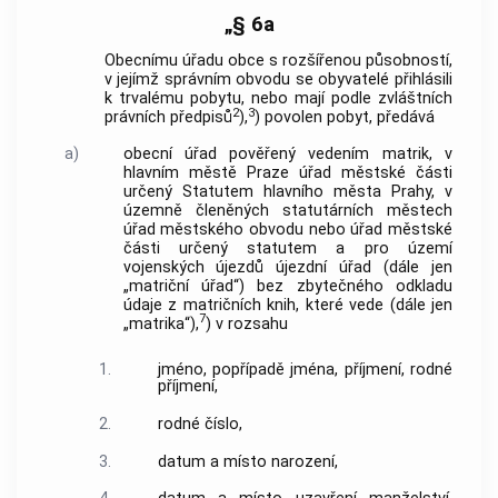
„§ 6a
Obecnímu úřadu obce s rozšířenou působností,
v jejímž správním obvodu se obyvatelé přihlásili
k trvalému pobytu, nebo mají podle zvláštních
2
3
právních předpisů
),
) povolen pobyt, předává
a)
obecní úřad pověřený vedením matrik, v
hlavním městě Praze úřad městské části
určený Statutem hlavního města Prahy, v
územně členěných statutárních městech
úřad městského obvodu nebo úřad městské
části určený statutem a pro území
vojenských újezdů újezdní úřad (dále jen
„matriční úřad“) bez zbytečného odkladu
údaje z matričních knih, které vede (dále jen
7
„matrika“),
) v rozsahu
1.
jméno, popřípadě jména, příjmení, rodné
příjmení,
2.
rodné číslo,
3.
datum a místo narození,