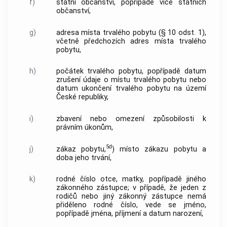
f)
státní občanství, popřípadě více státních
občanství,
g)
adresa místa trvalého pobytu (§ 10 odst. 1),
včetně předchozích adres místa trvalého
pobytu,
h)
počátek trvalého pobytu, popřípadě datum
zrušení údaje o místu trvalého pobytu nebo
datum ukončení trvalého pobytu na území
České republiky,
i)
zbavení nebo omezení způsobilosti k
právním úkonům,
5d
j)
zákaz pobytu,
) místo zákazu pobytu a
doba jeho trvání,
k)
rodné číslo otce, matky, popřípadě jiného
zákonného zástupce; v případě, že jeden z
rodičů nebo jiný zákonný zástupce nemá
přiděleno rodné číslo, vede se jméno,
popřípadě jména, příjmení a datum narození,