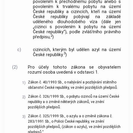
povolením k přechodnému pobytu anebo s
povolením k trvalému pobytu na území
České republiky a cizincích, kteří na území
České republiky pobývají na základě
uděleného dlouhodobého víza (dále jen
„cizinci s povolením k pobytu na území
České republiky“), podle zvláštního právního
2
předpisu,
)
c)
cizincích, kterým byl udělen azyl na území
3
České republiky.
)
(2)
Pro účely tohoto zákona se obyvatelem
rozumí osoba uvedená v odstavci 1.
Zákon č. 40/1993 Sb., o nabývání a pozbývání státního
1)
občanství České republiky, ve znění pozdějších předpisů.
Zákon č. 326/1999 Sb., o pobytu cizinců na území České
2)
republiky a o změně některých zákonů, ve znění
pozdějších předpisů.
Zákon č. 325/1999 Sb., o azylu a o změně zákona č.
3)
283/1991 Sb., o Policii České republiky, ve znění
pozdějších předpisů, (zákon o azylu), ve znění pozdějších
předpisů.“.