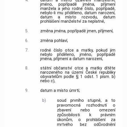
4.
datum a místo uzavření manželství,
jméno, popřípadě jména, příjmení
manžela a jeho rodné číslo, popřípadě,
nebylo-li mu přiděleno, datum narození,
datum a místo rozvodu, datum
prohlášení manželství za neplatné,
5.
změna jména, popřípadě jmen, příjmení,
6.
změna pohlaví,
7.
rodné číslo otce a matky, pokud jim
nebylo přiděleno, jméno, popřípadě
jména, příjmení a datum narození,
8.
státní občanství otce a matky dítěte
narozeného na území České republiky
obyvatelům podle § 1 odst. 1 písm. b)
nebo c),
9.
datum a místo úmrtí;
b)
soud prvního stupně, a to
pravomocná rozhodnutí o
zbavení nebo omezení
způsobilosti k právním
úkonům, o prohlášení za
mrtvého bez odůvodnění