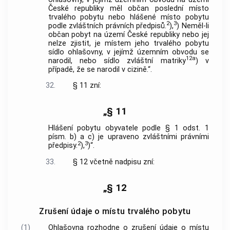
České republiky měl občan poslední místo
trvalého pobytu nebo hlášené místo pobytu
2
3
podle zvláštních právních předpisů.
),
) Neměl-li
občan pobyt na území České republiky nebo jej
nelze zjistit, je místem jeho trvalého pobytu
sídlo ohlašovny, v jejímž územním obvodu se
12a
narodil, nebo sídlo zvláštní matriky
) v
případě, že se narodil v cizině.“.
32.
§ 11 zní:
„§ 11
Hlášení pobytu obyvatele podle § 1 odst. 1
písm. b) a c) je upraveno zvláštními právními
2
3
předpisy.
),
)“.
33.
§ 12 včetně nadpisu zní:
„§ 12
Zrušení údaje o místu trvalého pobytu
(1)
Ohlašovna rozhodne o zrušení údaje o místu