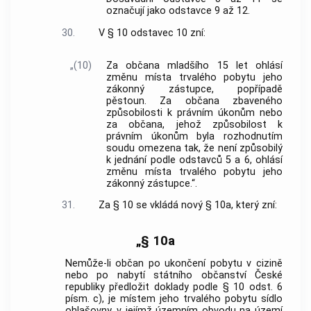
označují jako odstavce 9 až 12.
30.
V § 10 odstavec 10 zní:
„(10)
Za občana mladšího 15 let ohlásí
změnu místa trvalého pobytu jeho
zákonný zástupce, popřípadě
pěstoun. Za občana zbaveného
způsobilosti k právním úkonům nebo
za občana, jehož způsobilost k
právním úkonům byla rozhodnutím
soudu omezena tak, že není způsobilý
k jednání podle odstavců 5 a 6, ohlásí
změnu místa trvalého pobytu jeho
zákonný zástupce.“.
31.
Za § 10 se vkládá nový § 10a, který zní:
„§ 10a
Nemůže-li občan po ukončení pobytu v cizině
nebo po nabytí státního občanství České
republiky předložit doklady podle § 10 odst. 6
písm. c), je místem jeho trvalého pobytu sídlo
ohlašovny, v jejímž územním obvodu na území