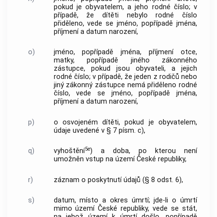
pokud je obyvatelem, a jeho rodné číslo; v
případě, že dítěti nebylo rodné číslo
přiděleno, vede se jméno, popřípadě jména,
příjmení a datum narození,
o)
jméno, popřípadě jména, příjmení otce,
matky, popřípadě jiného zákonného
zástupce, pokud jsou obyvateli, a jejich
rodné číslo; v případě, že jeden z rodičů nebo
jiný zákonný zástupce nemá přiděleno rodné
číslo, vede se jméno, popřípadě jména,
příjmení a datum narození,
p)
o osvojeném dítěti, pokud je obyvatelem,
údaje uvedené v § 7 písm. c),
5e
q)
vyhoštění
) a doba, po kterou není
umožněn vstup na území České republiky,
r)
záznam o poskytnutí údajů (§ 8 odst. 6),
s)
datum, místo a okres úmrtí; jde-li o úmrtí
mimo území České republiky, vede se stát,
na jehož území k úmrtí došlo, popřípadě