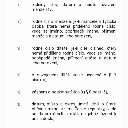
l)
rodinný stav, datum a místo uzavření
manželství,
m)
rodné číslo manžela; je-li manželem fyzická
osoba, která nemá přiděleno rodné číslo,
vede se jméno, popřípadě jména, příjmení
manžela a datum jeho narození,
n)
rodné číslo dítěte; je-li dítě cizinec, který
nemá přiděleno rodné číslo, vede se jméno,
popřípadě jména, příjmení dítěte a datum
jeho narození,
o)
o osvojeném dítěti údaje uvedené v § 7
písm. c),
p)
záznam o poskytnutí údajů (§ 8 odst. 6),
q)
datum, místo a okres úmrtí; jde-li o úmrtí
občana mimo území České republiky, vede
se datum úmrtí a stát, na jehož území k
úmrtí došlo,