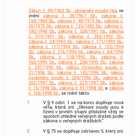
Zákon č. 99/1963 Sb., občanský soudní řád
, ve
znění
zákona č. 36/1967 Sb.
,
zákona č.
158/1969 Sb.
,
zákona č. 49/1973 Sb.
,
zákona č.
20/1975 Sb.
,
zákona č. 133/1982 Sb.
,
zákona č.
180/1990 Sb.
,
zákona č. 328/1991 Sb.
,
zákona
č. 519/1991 Sb.
,
zákona č. 263/1992 Sb.
,
zákona č. 24/1993 Sb.
,
zákona č. 171/1993 Sb.
,
zákona č. 117/1994 Sb.
,
zákona č. 152/1994
Sb.
,
zákona č. 216/1994 Sb.
,
zákona č. 84/1995
Sb.
,
zákona č. 118/1995 Sb.
,
zákona č.
160/1995 Sb.
,
zákona č. 238/1995 Sb.
,
zákona
č. 247/1995 Sb.
,
nálezu Ústavního soudu č.
31/1996 Sb.
,
zákona č. 142/1996 Sb.
,
nálezu
Ústavního soudu č. 269/1996 Sb.
,
zákona č.
202/1997 Sb.
,
zákona č. 227/1997 Sb.
,
zákona
č. 15/1998 Sb.
,
zákona č. 91/1998 Sb.
a
zákona
č. 165/1998 Sb.
, se mění takto:
1.
V § 9 odst. 1 se na konci doplňuje nová
věta, která zní: „Okresní soudy jsou k
řízení v prvním stupni příslušné vždy ve
sporech ohledně veřejných dražeb podle
zákona o veřejných dražbách.“.
2.
V § 75 se doplňuje odstavec 5, který zní: