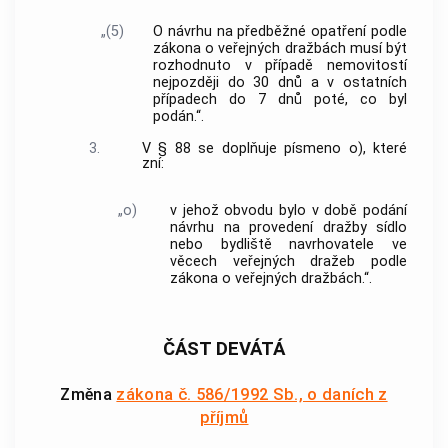
„(5)
O návrhu na předběžné opatření podle
zákona o veřejných dražbách musí být
rozhodnuto v případě nemovitostí
nejpozději do 30 dnů a v ostatních
případech do 7 dnů poté, co byl
podán.“.
3.
V § 88 se doplňuje písmeno o), které
zní:
„o)
v jehož obvodu bylo v době podání
návrhu na provedení dražby sídlo
nebo bydliště navrhovatele ve
věcech veřejných dražeb podle
zákona o veřejných dražbách.“.
ČÁST DEVÁTÁ
Změna
zákona č. 586/1992 Sb., o daních z
příjmů