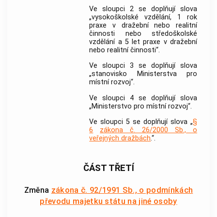
Ve sloupci 2 se doplňují slova
„vysokoškolské vzdělání, 1 rok
praxe v dražební nebo realitní
činnosti nebo středoškolské
vzdělání a 5 let praxe v dražební
nebo realitní činnosti“.
Ve sloupci 3 se doplňují slova
„stanovisko Ministerstva pro
místní rozvoj“.
Ve sloupci 4 se doplňují slova
„Ministerstvo pro místní rozvoj“.
Ve sloupci 5 se doplňují slova „
§
6
zákona č. 26/2000 Sb., o
veřejných dražbách
.“.
ČÁST TŘETÍ
Změna
zákona č. 92/1991 Sb., o podmínkách
převodu majetku státu na jiné osoby