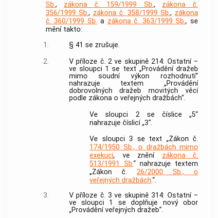
Sb.
,
zákona č. 159/1999 Sb.
,
zákona č.
356/1999 Sb.
,
zákona č. 358/1999 Sb.
,
zákona
č. 360/1999 Sb.
a
zákona č. 363/1999 Sb.
, se
mění takto:
1.
§ 41 se zrušuje.
2.
V příloze č. 2 ve skupině 214: Ostatní –
ve sloupci 1 se text „Provádění dražeb
mimo soudní výkon rozhodnutí“
nahrazuje textem „Provádění
dobrovolných dražeb movitých věcí
podle zákona o veřejných dražbách“.
Ve sloupci 2 se číslice „5“
nahrazuje číslicí „3“.
Ve sloupci 3 se text „Zákon č.
174/1950 Sb., o dražbách mimo
exekuci
, ve znění
zákona č.
513/1991 Sb.
“ nahrazuje textem
„Zákon č.
26/2000 Sb., o
veřejných dražbách
.“.
3.
V příloze č. 3 ve skupině 314: Ostatní –
ve sloupci 1 se doplňuje nový obor
„Provádění veřejných dražeb“.