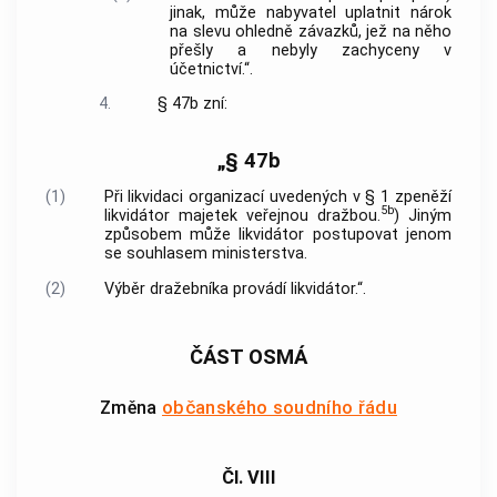
jinak, může nabyvatel uplatnit nárok
na slevu ohledně závazků, jež na něho
přešly a nebyly zachyceny v
účetnictví.“.
4.
§ 47b zní:
„§ 47b
(1)
Při likvidaci organizací uvedených v § 1 zpeněží
5b
likvidátor majetek veřejnou dražbou.
) Jiným
způsobem může likvidátor postupovat jenom
se souhlasem ministerstva.
(2)
Výběr dražebníka provádí likvidátor.“.
ČÁST OSMÁ
Změna
občanského soudního řádu
Čl. VIII