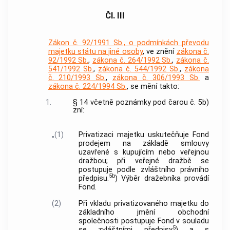
Čl. III
Zákon č. 92/1991 Sb., o podmínkách převodu
majetku státu na jiné osoby
, ve znění
zákona č.
92/1992 Sb.
,
zákona č. 264/1992 Sb.
,
zákona č.
541/1992 Sb.
,
zákona č. 544/1992 Sb.
,
zákona
č. 210/1993 Sb.
,
zákona č. 306/1993 Sb.
a
zákona č. 224/1994 Sb.
, se mění takto:
1.
§ 14 včetně poznámky pod čarou č. 5b)
zní:
„(1)
Privatizaci majetku uskutečňuje Fond
prodejem na základě smlouvy
uzavřené s kupujícím nebo veřejnou
dražbou; při veřejné dražbě se
postupuje podle zvláštního právního
5b
předpisu.
) Výběr dražebníka provádí
Fond.
(2)
Při vkladu privatizovaného majetku do
základního jmění obchodní
společnosti postupuje Fond v souladu
5
se zvláštními předpisy
) a s