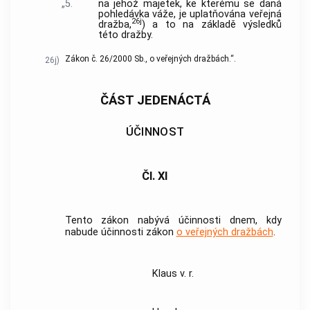
„5.
na jehož majetek, ke kterému se daná
pohledávka váže, je uplatňována veřejná
26j
dražba,
) a to na základě výsledků
této dražby.
Zákon č. 26/2000 Sb., o veřejných dražbách.“.
26j)
ČÁST JEDENÁCTÁ
ÚČINNOST
Čl. XI
Tento zákon nabývá účinnosti dnem, kdy
nabude účinnosti zákon
o veřejných dražbách
.
Klaus v. r.