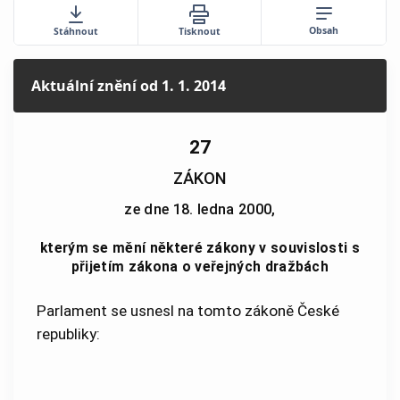
Obsah
Stáhnout
Tisknout
Aktuální znění
od 1. 1. 2014
27
ZÁKON
ze dne 18. ledna 2000,
kterým se mění některé zákony v souvislosti s
přijetím zákona o veřejných dražbách
Parlament se usnesl na tomto zákoně České
republiky: