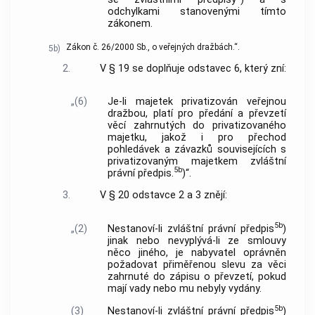
odchylkami stanovenými tímto
zákonem.
Zákon č. 26/2000 Sb., o veřejných dražbách.“.
5b)
2.
V § 19 se doplňuje odstavec 6, který zní:
„(6)
Je-li majetek privatizován veřejnou
dražbou, platí pro předání a převzetí
věcí zahrnutých do privatizovaného
majetku, jakož i pro přechod
pohledávek a závazků souvisejících s
privatizovaným majetkem zvláštní
5b
právní předpis.
)“.
3.
V § 20 odstavce 2 a 3 znějí:
5b
„(2)
Nestanoví-li zvláštní právní předpis
)
jinak nebo nevyplývá-li ze smlouvy
něco jiného, je nabyvatel oprávněn
požadovat přiměřenou slevu za věci
zahrnuté do zápisu o převzetí, pokud
mají vady nebo mu nebyly vydány.
5b
(3)
Nestanoví-li zvláštní právní předpis
)