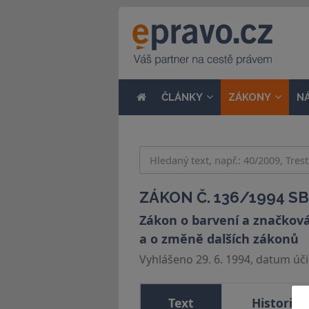
ČLÁNKY
ZÁKONY
N
ZÁKON Č. 136/1994 SB
Zákon o barvení a značkován
a o změně dalších zákonů
Vyhlášeno 29. 6. 1994, datum účin
Text
Historie