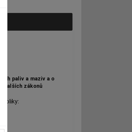
ých paliv a maziv a o
ně dalších zákonů
ubliky: