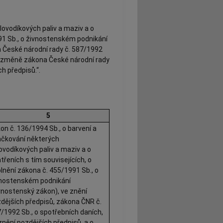
lovodíkových paliv a maziv a o
991 Sb., o živnostenském podnikání
a České národní rady č. 587/1992
 o změně zákona České národní rady
h předpisů.“.
5
on č. 136/1994 Sb., o barvení a
čkování některých
ovodíkových paliv a maziv a o
třeních s tím souvisejících, o
lnění zákona č. 455/1991 Sb., o
nostenském podnikání
vnostenský zákon), ve znění
dějších předpisů, zákona ČNR č.
/1992 Sb., o spotřebních daních,
znění pozdějších předpisů, a o