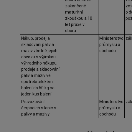
zakončené
změ
maturitní
o d
zkouškou a 10
poz
let praxe v
oboru
Nákup, prodej a
Ministerstvo
zák
skladování paliv a
průmyslu a
maziv včetně jejich
obchodu
dovozu s výjimkou
výhradního nákupu,
prodeje a skladování
paliv a maziv ve
spotřebitelském
balení do 50 kg na
jeden kus balení
Provozování
Ministerstvo
zák
čerpacích stanic s
průmyslu a
palivy a mazivy
obchodu