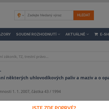
ÁZORY
SOUDNÍ ROZHODNUTÍ
AKTUÁLNĚ
E-S
.
í některých uhlovodíkových paliv a maziv a o opat
nosti 1. 1. 2007, částka 43 / 1994
Souvislosti
JSTE ZDE POPRVÉ?