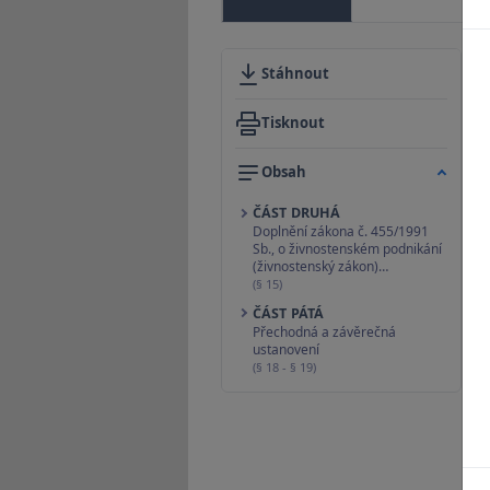
Stáhnout
Tisknout
Obsah
ČÁST DRUHÁ
Doplnění zákona č. 455/1991
Sb., o živnostenském podnikání
(živnostenský zákon)…
(§ 15)
ČÁST PÁTÁ
Přechodná a závěrečná
ustanovení
(§ 18 - § 19)