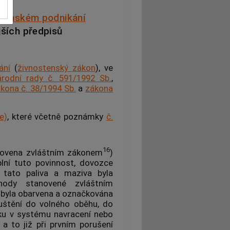
stenském podnikání
jších předpisů
ání
(
živnostenský zákon
), ve
rodní rady č. 591/1992 Sb.
,
kona č. 38/1994 Sb.
a
zákona
e)
, které včetně poznámky
č.
16
anovena zvláštním zákonem
)
plní tuto povinnost, dovozce
y tato paliva a maziva byla
hody stanovené zvláštním
a byla obarvena a označkována
puštění do volného oběhu, do
yku v systému navracení nebo
) a to již při prvním porušení