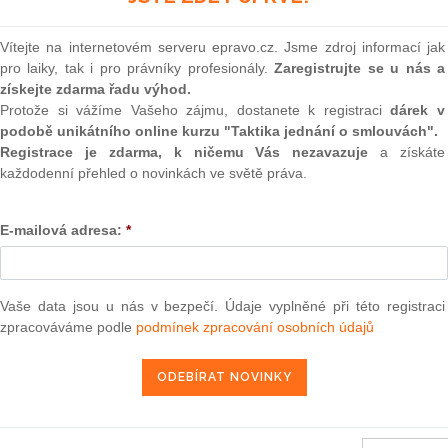
Vítejte na internetovém serveru epravo.cz. Jsme zdroj informací jak
pro laiky, tak i pro právníky profesionály.
Zaregistrujte se u nás a
Aktuální znění
od 1. 1. 2007
získejte zdarma řadu výhod.
Protože si vážíme Vašeho zájmu, dostanete k registraci
dárek v
podobě unikátního online kurzu "Taktika jednání o smlouvách".
136
Registrace je zdarma, k ničemu Vás nezavazuje
a získáte
každodenní přehled o novinkách ve světě práva.
ZÁKON
ze dne 3. června 1994
E-mailová adresa:
*
o barvení a značkování některých uhlovodíkov
opatřeních s tím souvisejících, a o změ
Vaše data jsou u nás v bezpečí. Údaje vyplněné při této registraci
zpracováváme podle
podmínek zpracování osobních údajů
Parlament se usnesl na tomto zákoně České rep
ČÁST DRUHÁ