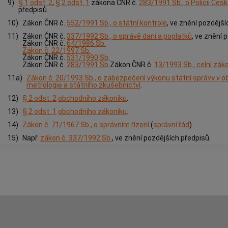
9)
§ 1 odst. 2
,
§ 2 odst. 1
zákona ČNR č.
283/1991 Sb., o Policii Česk
předpisů.
10)
Zákon ČNR č.
552/1991 Sb., o státní kontrole
, ve znění pozdější
11)
Zákon ČNR č.
337/1992 Sb., o správě daní a poplatků
, ve znění 
Zákon ČNR č.
64/1986 Sb.
Zákon č. 22/1997 Sb.
Zákon ČNR č.
531/1990 Sb.
Zákon ČNR č.
283/1991 Sb.
Zákon ČNR č.
13/1993 Sb., celní zák
11a)
Zákon č. 20/1993 Sb., o zabezpečení výkonu státní správy v o
metrologie a státního zkušebnictví
.
12)
§ 2 odst. 2
obchodního zákoníku
.
13)
§ 2 odst. 1
obchodního zákoníku
.
14)
Zákon č. 71/1967 Sb., o správním řízení
(
správní řád
).
15)
Např.
zákon č. 337/1992 Sb.
, ve znění pozdějších předpisů.