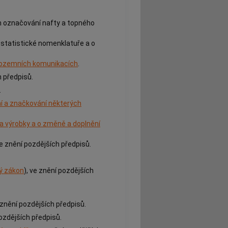
m označování nafty a topného
 statistické nomenklatuře a o
 pozemních komunikacích
.
h předpisů.
.
ní a značkování některých
a výrobky a o změně a doplnění
ve znění pozdějších předpisů.
ý zákon
), ve znění pozdějších
e znění pozdějších předpisů.
pozdějších předpisů.