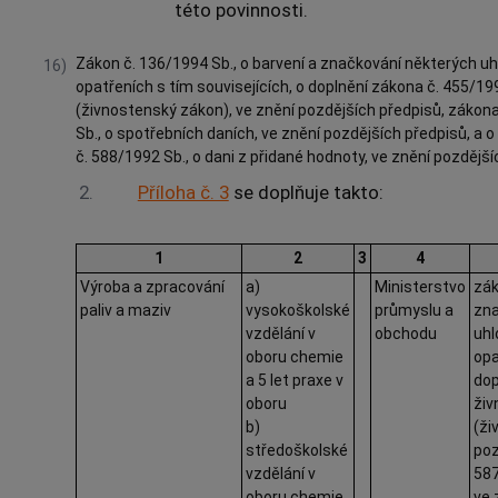
této povinnosti.
Zákon č. 136/1994 Sb., o barvení a značkování některých uh
16)
opatřeních s tím souvisejících, o doplnění zákona č. 455/1
(živnostenský zákon), ve znění pozdějších předpisů, zákon
Sb., o spotřebních daních, ve znění pozdějších předpisů, a
č. 588/1992 Sb., o dani z přidané hodnoty, ve znění pozdějšíc
2.
Příloha č. 3
se doplňuje takto:
1
2
3
4
Výroba a zpracování
a)
Ministerstvo
zák
paliv a maziv
vysokoškolské
průmyslu a
zna
vzdělání v
obchodu
uhl
oboru chemie
opa
a 5 let praxe v
dop
oboru
živ
b)
(ži
středoškolské
poz
vzdělání v
587
oboru chemie
ve 