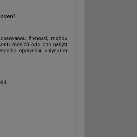
novení
oncesovanou
živností
, mohou
šesti měsíců ode dne nabytí
adního oprávnění; uplynutím
94.