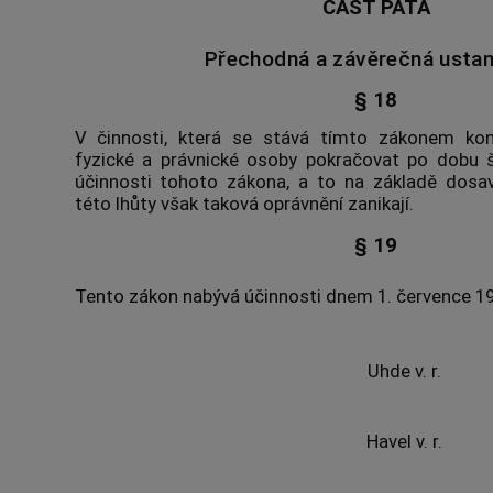
ČÁST PÁTÁ
Přechodná a závěrečná usta
§ 18
V činnosti, která se stává tímto zákonem k
fyzické a právnické osoby pokračovat po dobu 
účinnosti tohoto zákona, a to na základě dosav
této lhůty však taková oprávnění zanikají.
§ 19
Tento zákon nabývá účinnosti dnem 1. července 19
Uhde v. r.
Havel v. r.