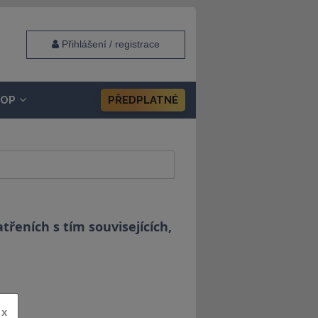
Přihlášení / registrace
HOP
PŘEDPLATNÉ
řeních s tím souvisejících,
x