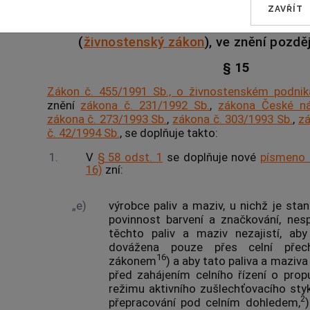
ZAVŘÍT
Doplnění
zákona č. 455/1991 Sb., o živno
(
živnostenský zákon
), ve znění pozdě
§ 15
Zákon č. 455/1991 Sb., o živnostenském podnik
znění
zákona č. 231/1992 Sb.
,
zákona České ná
zákona č. 273/1993 Sb.
,
zákona č. 303/1993 Sb.
,
zá
č. 42/1994 Sb.
, se doplňuje takto:
1.
V
§ 58 odst. 1
se doplňuje nové
písmeno 
16)
zní:
„e)
výrobce paliv a maziv, u nichž je st
povinnost barvení a značkování, nes
těchto paliv a maziv nezajistí, ab
dovážena pouze přes celní přec
16
zákonem
) a aby tato paliva a maziv
před zahájením celního řízení o pro
režimu aktivního zušlechťovacího st
2
přepracování pod celním dohledem,