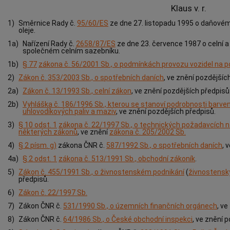
Klaus v. r.
1)
Směrnice Rady č.
95/60/ES
ze dne 27. listopadu 1995 o daňové
oleje.
1a)
Nařízení Rady č.
2658/87/ES
ze dne 23. července 1987 o celní a
společném celním sazebníku.
1b)
§ 77
zákona č. 56/2001 Sb., o podmínkách provozu vozidel na
2)
Zákon č. 353/2003 Sb., o spotřebních daních
, ve znění pozdějšíc
2a)
Zákon č. 13/1993 Sb., celní zákon
, ve znění pozdějších předpisů
2b)
Vyhláška č. 186/1996 Sb., kterou se stanoví podrobnosti barve
uhlovodíkových paliv a maziv
, ve znění pozdějších předpisů.
3)
§ 10 odst. 1
zákona č. 22/1997 Sb., o technických požadavcích n
některých zákonů
, ve znění
zákona č. 205/2002 Sb.
4)
§ 2 písm. g)
zákona ČNR č.
587/1992 Sb., o spotřebních daních
, 
4a)
§ 2 odst. 1
zákona č. 513/1991 Sb., obchodní zákoník
.
5)
Zákon č. 455/1991 Sb., o živnostenském podnikání
(
živnostensk
předpisů.
6)
Zákon č. 22/1997 Sb.
7)
Zákon ČNR č.
531/1990 Sb., o územních finančních orgánech
, v
8)
Zákon ČNR č.
64/1986 Sb., o České obchodní inspekci
, ve znění 