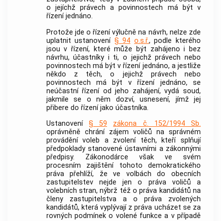
o jejíchž právech a povinnostech má být v
řízení jednáno.
Protože jde o řízení výlučně na návrh, nelze zde
uplatnit ustanovení
§ 94
o.s.ř.
, podle kterého
jsou v řízení, které může být zahájeno i bez
návrhu, účastníky i ti, o jejichž právech nebo
povinnostech má být v řízení jednáno, a jestliže
někdo z těch, o jejichž právech nebo
povinnostech má být v řízení jednáno, se
neúčastní řízení od jeho zahájení, vydá soud,
jakmile se o něm dozví, usnesení, jímž jej
přibere do řízení jako účastníka.
Ustanovení
§ 59
zákona č. 152/1994 Sb.
oprávněně chrání zájem voličů na správném
provádění voleb a zvolení těch, kteří splňují
předpoklady stanovené ústavními a zákonnými
předpisy. Zákonodárce však ve svém
procesním zajištění tohoto demokratického
práva přehlíží, že ve volbách do obecních
zastupitelstev nejde jen o práva voličů a
volebních stran, nýbrž též o práva kandidátů na
členy zastupitelstva a o práva zvolených
kandidátů, která vyplývají z práva ucházet se za
rovných podmínek o volené funkce a v případě