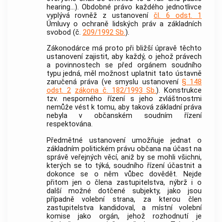
hearing...). Obdobné právo každého jednotlivce
vyplývá rovněž z ustanovení
čl. 6 odst. 1
Úmluvy o ochraně lidských práv a základních
svobod (č.
209/1992 Sb.
).
Zákonodárce má proto při bližší úpravě těchto
ustanovení zajistit, aby každý, o jehož právech
a povinnostech se před orgánem soudního
typu jedná, měl možnost uplatnit tato ústavně
zaručená práva (ve smyslu ustanovení
§ 148
odst. 2
zákona č. 182/1993 Sb.
). Konstrukce
tzv. nesporného řízení s jeho zvláštnostmi
nemůže vést k tomu, aby taková základní práva
nebyla v občanském soudním řízení
respektována.
Předmětné ustanovení umožňuje jednat o
základním politickém právu občana na účast na
správě veřejných věcí, aniž by se mohli všichni,
kterých se to týká, soudního řízení účastnit a
dokonce se o něm vůbec dovědět. Nejde
přitom jen o člena zastupitelstva, nýbrž i o
další možné dotčené subjekty, jako jsou
případně volební strana, za kterou člen
zastupitelstva kandidoval, a místní volební
komise jako orgán, jehož rozhodnutí je