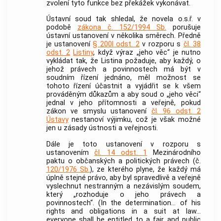
zvolení tyto funkce bez překážek vykonávat.
Ústavní soud
tak shledal, že novela o.s.ř. v
podobě
zákona č. 152/1994 Sb.
porušuje
ústavní ustanovení v několika směrech. Předně
je ustanovení
§ 200l odst. 2
v rozporu s
čl. 38
odst. 2
Listiny
, když výraz „jeho věc“ je nutno
vykládat tak, že Listina požaduje, aby každý, o
jehož právech a povinnostech má být v
soudním řízení jednáno, měl možnost se
tohoto řízení účastnit a vyjádřit se k všem
prováděným důkazům a aby soud o „jeho věci“
jednal v jeho přítomnosti a veřejně, pokud
zákon ve smyslu ustanovení
čl. 96 odst. 2
Ústavy
nestanoví výjimku, což je však možné
jen u zásady ústnosti a veřejnosti.
Dále je toto ustanovení v rozporu s
ustanovením
čl. 14 odst. 1
Mezinárodního
paktu o občanských a politických právech (č.
120/1976 Sb.
), ze kterého plyne, že každý má
úplně stejné právo, aby byl spravedlivě a veřejně
vyslechnut nestranným a nezávislým soudem,
který „rozhoduje o jeho právech a
povinnostech“. (In the determination... of his
rights and obligations in a suit at law...
everyone shall be entitled to a fair and public