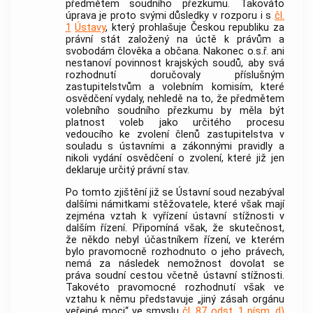
předmětem soudního přezkumu. Takováto
úprava je proto svými důsledky v rozporu i s
čl.
1
Ústavy
, který prohlašuje Českou republiku za
právní stát založený na úctě k právům a
svobodám člověka a občana. Nakonec o.s.ř. ani
nestanoví povinnost krajských soudů, aby svá
rozhodnutí doručovaly příslušným
zastupitelstvům a volebním komisím, které
osvědčení vydaly, nehledě na to, že předmětem
volebního soudního přezkumu by měla být
platnost voleb jako určitého procesu
vedoucího ke zvolení členů zastupitelstva v
souladu s ústavními a zákonnými pravidly a
nikoli vydání osvědčení o zvolení, které již jen
deklaruje určitý právní stav.
Po tomto zjištění již se
Ústavní soud
nezabýval
dalšími námitkami stěžovatele, které však mají
zejména vztah k vyřízení ústavní stížnosti v
dalším řízení. Připomíná však, že skutečnost,
že někdo nebyl účastníkem řízení, ve kterém
bylo pravomocně rozhodnuto o jeho právech,
nemá za následek nemožnost dovolat se
práva soudní cestou včetně ústavní stížnosti.
Takovéto pravomocné rozhodnutí však ve
vztahu k němu představuje „jiný zásah orgánu
veřejné moci“ ve smyslu
čl. 87 odst. 1 písm. d)