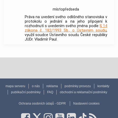
místopředseda
Práva na uvedení svého odlišného stanoviska v
protokolu o jednání a na jeho připojení k
rozhodnutí s uvedením svého jména podle
§ 14
zákona č. 182/1993 Sb., o Ústavním soudu
,
využil soudce Ústavního soudu České republiky
JUDr. Vladimír Paul.
mapa serveru
o nás
reklama
podmínky provozu
kontakty
publikační podmínky
FAQ
obchodní a reklamační podmínky
Ochrana osobních údajů - GDPR
Nastavení cookies