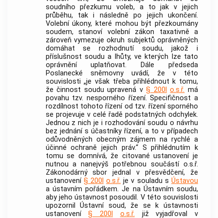
soudního přezkumu voleb, a to jak v jejich
průběhu, tak i následně po jejich ukončení.
Volební úkony, které mohou být přezkoumány
soudem, stanoví volební zákon taxativně a
zároveň vymezuje okruh subjektů oprávněných
domáhat se rozhodnutí soudu, jakož i
příslušnost soudu a lhůty, ve kterých lze tato
oprávnění uplatňovat. Dále předseda
Poslanecké sněmovny uvádí, že v této
souvislosti „je však třeba přihlédnout k tomu,
že činnost soudu upravená v
§ 200l
o.s.ř.
má
povahu tzv. nesporného řízení. Specifičnost a
rozdílnost tohoto řízení od tzv. řízení sporného
se projevuje v celé řadě podstatných odchylek.
Jednou z nich je i rozhodování soudu o návrhu
bez jednání s účastníky řízení, a to v případech
odůvodněných obecným zájmem na rychlé a
účinné ochraně jejich práv.“ S přihlédnutím k
tomu se domnívá, že citované ustanovení je
nutnou a nanejvýš potřebnou součástí o.s.ř.
Zákonodárný sbor jednal v přesvědčení, že
ustanovení
§ 200l
o.s.ř.
je v souladu s
Ústavou
a ústavním pořádkem. Je na
Ústavním soudu
,
aby jeho ústavnost posoudil. V této souvislosti
upozornil
Ústavní soud
, že se k ústavnosti
ustanovení
§ 200l
o.s.ř.
již vyjadřoval v