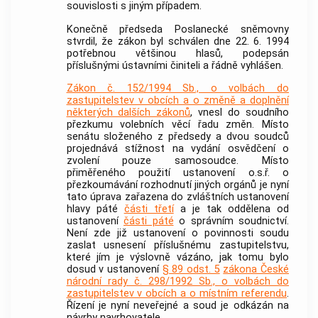
souvislosti s jiným případem.
Konečně předseda Poslanecké sněmovny
stvrdil, že zákon byl schválen dne 22. 6. 1994
potřebnou většinou hlasů, podepsán
příslušnými ústavními činiteli a řádně vyhlášen.
Zákon č. 152/1994 Sb., o volbách do
zastupitelstev v obcích a o změně a doplnění
některých dalších zákonů
, vnesl do soudního
přezkumu volebních věcí řadu změn. Místo
senátu složeného z předsedy a dvou soudců
projednává stížnost na vydání osvědčení o
zvolení pouze samosoudce. Místo
přiměřeného použití ustanovení o.s.ř. o
přezkoumávání rozhodnutí jiných orgánů je nyní
tato úprava zařazena do zvláštních ustanovení
hlavy páté
části třetí
a je tak oddělena od
ustanovení
části páté
o správním soudnictví.
Není zde již ustanovení o povinnosti soudu
zaslat usnesení příslušnému zastupitelstvu,
které jím je výslovně vázáno, jak tomu bylo
dosud v ustanovení
§ 89 odst. 5
zákona České
národní rady č. 298/1992 Sb., o volbách do
zastupitelstev v obcích a o místním referendu
.
Řízení je nyní neveřejné a soud je odkázán na
návrhy navrhovatele.