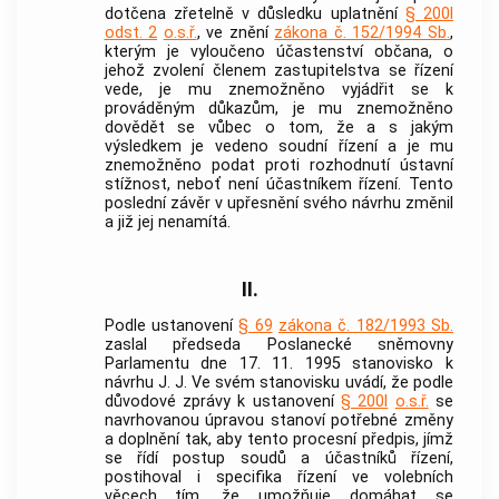
dotčena zřetelně v důsledku uplatnění
§ 200l
odst. 2
o.s.ř.
, ve znění
zákona č. 152/1994 Sb.
,
kterým je vyloučeno účastenství občana, o
jehož zvolení členem zastupitelstva se řízení
vede, je mu znemožněno vyjádřit se k
prováděným důkazům, je mu znemožněno
dovědět se vůbec o tom, že a s jakým
výsledkem je vedeno soudní řízení a je mu
znemožněno podat proti rozhodnutí ústavní
stížnost, neboť není účastníkem řízení. Tento
poslední závěr v upřesnění svého návrhu změnil
a již jej nenamítá.
II.
Podle ustanovení
§ 69
zákona č. 182/1993 Sb.
zaslal předseda Poslanecké sněmovny
Parlamentu dne 17. 11. 1995 stanovisko k
návrhu J. J. Ve svém stanovisku uvádí, že podle
důvodové zprávy k ustanovení
§ 200l
o.s.ř.
se
navrhovanou úpravou stanoví potřebné změny
a doplnění tak, aby tento procesní předpis, jímž
se řídí postup soudů a účastníků řízení,
postihoval i specifika řízení ve volebních
věcech tím, že umožňuje domáhat se