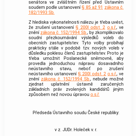
senátora ve zvláštním řízení před
Ústavním
soudem
podle ustanovení
§ 85 až 91
zákona č.
182/1993 Sb.
Z hlediska vykonatelnosti nálezu je třeba uvést,
že zrušení ustanovení
§ 200l odst. 2
o.s.ř.
, ve
znění
zákona č. 152/1994 Sb.
, by zkomplikovalo
soudní přezkoumávání výsledků voleb do
obecních zastupitelstev. Tyto volby probíhají
prakticky stále v podobě tzv. nových voleb v
důsledku poklesu členů zastupitelstev. Proto je
třeba umožnit Poslanecké sněmovně, aby
provedla jednoduchou nápravu dosavadního
neústavního stavu, neboť po zrušení
neústavního ustanovení
§ 200l odst. 2
o.s.ř.
, ve
znění
zákona č. 152/1994 Sb.
, nebude možné
zjednat uplatnění ústavně zaručených
základních práv zvolených kandidátů jiným
způsobem než novou úpravou
o.s.ř.
Předseda Ústavního soudu České republiky:
v z. JUDr. Holeček v. r.