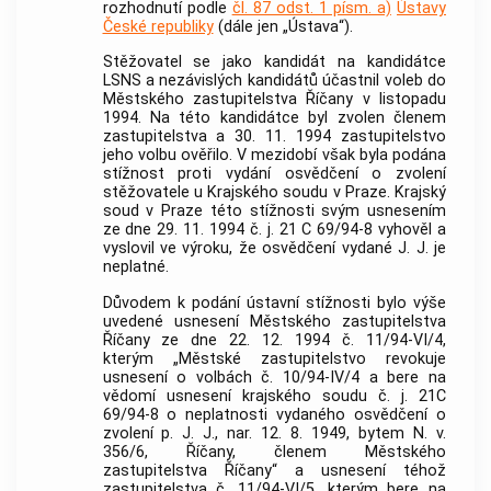
rozhodnutí podle
čl. 87 odst. 1 písm. a)
Ústavy
České republiky
(dále jen „Ústava“).
Stěžovatel se jako kandidát na kandidátce
LSNS a nezávislých kandidátů účastnil voleb do
Městského zastupitelstva Říčany v listopadu
1994. Na této kandidátce byl zvolen členem
zastupitelstva a 30. 11. 1994 zastupitelstvo
jeho volbu ověřilo. V mezidobí však byla podána
stížnost proti vydání osvědčení o zvolení
stěžovatele u Krajského soudu v Praze. Krajský
soud v Praze této stížnosti svým usnesením
ze dne 29. 11. 1994 č. j. 21 C 69/94-8 vyhověl a
vyslovil ve výroku, že osvědčení vydané J. J. je
neplatné.
Důvodem k podání ústavní stížnosti bylo výše
uvedené usnesení Městského zastupitelstva
Říčany ze dne 22. 12. 1994 č. 11/94-VI/4,
kterým „Městské zastupitelstvo revokuje
usnesení o volbách č. 10/94-IV/4 a bere na
vědomí usnesení krajského soudu č. j. 21C
69/94-8 o neplatnosti vydaného osvědčení o
zvolení p. J. J., nar. 12. 8. 1949, bytem N. v.
356/6, Říčany, členem Městského
zastupitelstva Říčany“ a usnesení téhož
zastupitelstva č. 11/94-VI/5, kterým bere na