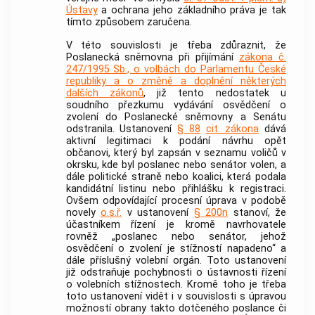
Ústavy
a ochrana jeho základního práva je tak
tímto způsobem zaručena.
V této souvislosti je třeba zdůraznit, že
Poslanecká sněmovna při přijímání
zákona č.
247/1995 Sb., o volbách do Parlamentu České
republiky a o změně a doplnění některých
dalších zákonů
, již tento nedostatek u
soudního přezkumu vydávání osvědčení o
zvolení do Poslanecké sněmovny a Senátu
odstranila. Ustanovení
§ 88
cit. zákona
dává
aktivní legitimaci k podání návrhu opět
občanovi, který byl zapsán v seznamu voličů v
okrsku, kde byl poslanec nebo senátor volen, a
dále politické straně nebo koalici, která podala
kandidátní listinu nebo přihlášku k registraci.
Ovšem odpovídající procesní úprava v podobě
novely
o.s.ř.
v ustanovení
§ 200n
stanoví, že
účastníkem řízení je kromě navrhovatele
rovněž „poslanec nebo senátor, jehož
osvědčení o zvolení je stížností napadeno“ a
dále příslušný volební orgán. Toto ustanovení
již odstraňuje pochybnosti o ústavnosti řízení
o volebních stížnostech. Kromě toho je třeba
toto ustanovení vidět i v souvislosti s úpravou
možností obrany takto dotčeného poslance či