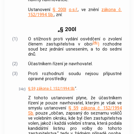
Ustanovení
§ 200l
o.s.ř.
, ve znění
zákona č.
152/1994 Sb.
, zní:
„§ 200l
(1)
O stížnosti proti vydání osvědčení o zvolení
34c
členem zastupitelstva v obci
)
rozhodne
soud bez jednání usnesením, a to do sedmi
dnů.
(2)
Účastníkem řízení je navrhovatel.
(3)
Proti rozhodnutí soudu nejsou přípustné
opravné prostředky.
§ 59
zákona č. 152/1994 Sb.
“.
34c)
Z tohoto ustanovení plyne, že účastníkem
řízení je pouze navrhovatel, kterým je však ve
smyslu ustanovení
§ 59
zákona č. 152/1994
Sb.
pouze „občan, zapsaný do seznamu voličů
ve volebním okrsku, kde byl člen zastupitelstva
volen, jakož i každá volební strana, která podala
kandidátní listinu pro volby do tohoto
zastupitelstva,“ tedy v žádném případě osoba,