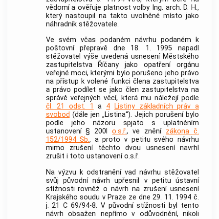
vědomí a ověřuje platnost volby Ing. arch. D. H.,
který nastoupil na takto uvolněné místo jako
náhradník stěžovatele.
Ve svém včas podaném návrhu podaném k
poštovní přepravě dne 18. 1. 1995 napadl
stěžovatel výše uvedená usnesení Městského
zastupitelstva Říčany jako opatření orgánu
veřejné moci, kterými bylo porušeno jeho právo
na přístup k volené funkci člena zastupitelstva
a právo podílet se jako člen zastupitelstva na
správě veřejných věcí, která mu náležejí podle
čl. 21 odst. 1
a
4
Listiny základních práv a
svobod
(dále jen „Listina“). Jejich porušení bylo
podle jeho názoru spjato s uplatněním
ustanovení § 200l
o.s.ř.
, ve znění
zákona č.
152/1994 Sb.
, a proto v petitu svého návrhu
mimo zrušení těchto dvou usnesení navrhl
zrušit i toto ustanovení o.s.ř.
Na výzvu k odstranění vad návrhu stěžovatel
svůj původní návrh upřesnil v petitu ústavní
stížnosti rovněž o návrh na zrušení usnesení
Krajského soudu v Praze ze dne 29. 11. 1994 č.
j. 21 C 69/94-8. V původní stížnosti byl tento
návrh obsažen nepřímo v odůvodnění, nikoli