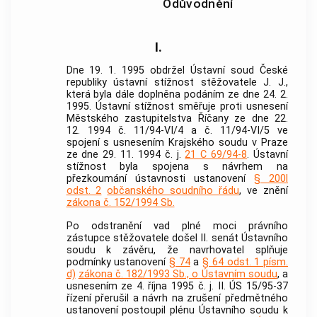
Odůvodnění
I.
Dne 19. 1. 1995 obdržel
Ústavní soud
České
republiky ústavní stížnost stěžovatele J. J.,
která byla dále doplněna podáním ze dne 24. 2.
1995. Ústavní stížnost směřuje proti usnesení
Městského zastupitelstva Říčany ze dne 22.
12. 1994 č. 11/94-VI/4 a č. 11/94-VI/5 ve
spojení s usnesením Krajského soudu v Praze
ze dne 29. 11. 1994 č. j.
21 C 69/94-8
. Ústavní
stížnost byla spojena s návrhem na
přezkoumání ústavnosti ustanovení
§ 200l
odst. 2
občanského soudního řádu
, ve znění
zákona č. 152/1994 Sb.
Po odstranění vad plné moci právního
zástupce stěžovatele došel II. senát
Ústavního
soudu
k závěru, že navrhovatel splňuje
podmínky ustanovení
§ 74
a
§ 64 odst. 1 písm.
d)
zákona č. 182/1993 Sb., o Ústavním soudu
, a
usnesením ze 4. října 1995 č. j. II. ÚS 15/95-37
řízení přerušil a návrh na zrušení předmětného
ustanovení postoupil plénu
Ústavního soudu
k