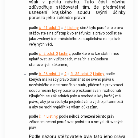
však v petitu návrhu. Tuto část návrhu
zdůvodňuje stěžovatel tím, že předmětné
usnesení krajského soudu svými účinky
porušilo jeho základní práva:
podle
čl. 21 odst. 1
a
4
Listiny
, čímž bylo porušeno právo
–
stěžovatele na přístup k volené funkci a právo podílet se
jako zvolený člen městského zastupitelstva na správě
veřejných věcí,
podle
čl. 2 odst. 2
Listiny
, podle kterého lze státní moc
–
uplatňovat jen v případech, mezích a způsobem
stanovených zákonem,
podle
čl. 36 odst. 1
a
2
a
čl. 38 odst. 2
Listiny
, podle
–
kterých má každý právo domáhat se svého práva u
nezávislého a nestranného soudu, přičemž z pravomoci
soudu nesmí být vyloučeno přezkoumávání rozhodnutí
týkajících se základních práv a svobod a kdy každý má
právo, aby jeho věc byla projednávána v jeho přítomnosti
a aby se mohl vyjádřit ke všem důkazům,
podle
čl. 4
Listiny
, podle něhož omezení těchto práv
–
zákonem nesmí porušovat podstatu a smysl citovaných
práv.
Podle názoru stěžovatele byla tato jeho práva