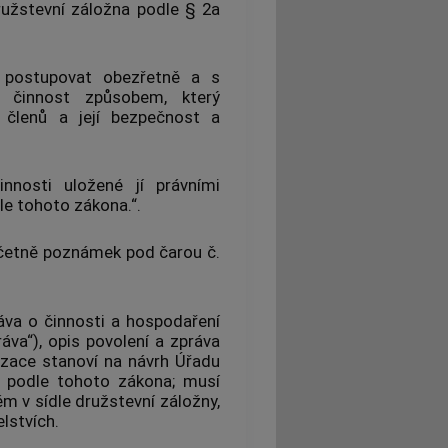
ružstevní záložna podle § 2a
i postupovat obezřetně a s
t činnost způsobem, který
h členů a její bezpečnost a
nnosti uložené jí právními
e tohoto zákona.“.
 včetně poznámek pod čarou č.
ráva o činnosti a hospodaření
ráva“), opis povolení a zpráva
lizace stanoví na návrh Úřadu
m podle tohoto zákona; musí
ém v sídle družstevní záložny,
lstvích.