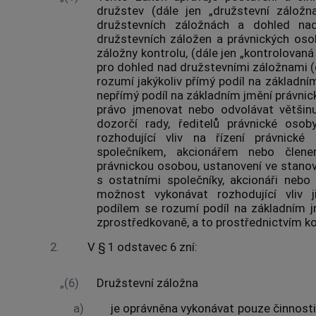
družstev (dále jen „družstevní záložna
družstevních záložnách a dohled na
družstevních záložen a právnických osob
záložny kontrolu, (dále jen „kontrolovan
pro dohled nad družstevními záložnami (d
rozumí jakýkoliv přímý podíl na základn
nepřímý podíl na základním jmění právnic
právo jmenovat nebo odvolávat většinu
dozorčí rady, ředitelů právnické oso
rozhodující vliv na řízení právnick
společníkem, akcionářem nebo člen
právnickou osobou, ustanovení ve stano
s ostatními společníky, akcionáři nebo
možnost vykonávat rozhodující vliv
podílem se rozumí podíl na základním j
zprostředkovaně, a to prostřednictvím ko
2.
V § 1 odstavec 6 zní:
„(6)
Družstevní záložna
a)
je oprávněna vykonávat pouze činnost