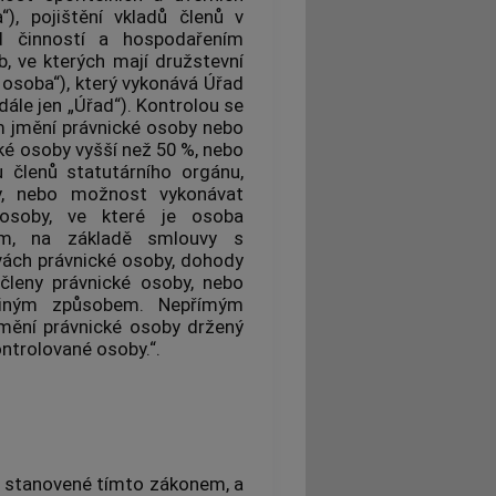
“), pojištění vkladů členů v
d činností a hospodařením
, ve kterých mají družstevní
á osoba“), který vykonává Úřad
ále jen „Úřad“). Kontrolou se
ím jmění právnické osoby nebo
ké osoby vyšší než 50 %, nebo
 členů statutárního orgánu,
by, nebo možnost vykonávat
é osoby, ve které je osoba
em, na základě smlouvy s
vách právnické osoby, dohody
 členy právnické osoby, nebo
 jiným způsobem. Nepřímým
mění právnické osoby držený
ntrolované osoby.“.
i stanovené tímto zákonem, a