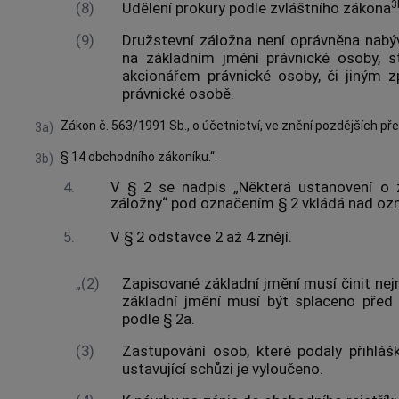
3
(8)
Udělení prokury podle zvláštního zákona
(9)
Družstevní záložna není oprávněna nabý
na základním jmění právnické osoby, s
akcionářem právnické osoby, či jiným 
právnické osobě.
Zákon č. 563/1991 Sb., o účetnictví, ve znění pozdějších pře
3a)
§ 14 obchodního zákoníku.“.
3b)
4.
V § 2 se nadpis „Některá ustanovení o z
záložny“ pod označením § 2 vkládá nad ozn
5.
V § 2 odstavce 2 až 4 znějí.
„(2)
Zapisované základní jmění musí činit ne
základní jmění musí být splaceno před
podle § 2a.
(3)
Zastupování osob, které podaly přihláš
ustavující schůzi je vyloučeno.