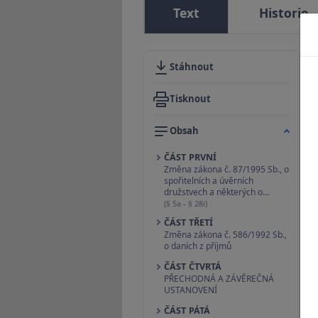
Text
Historie
Stáhnout
Tisknout
Obsah
ČÁST PRVNÍ
Změna zákona č. 87/1995 Sb., o
spořitelních a úvěrních
družstvech a některých o…
(§ 5a - § 28i)
ČÁST TŘETÍ
Změna zákona č. 586/1992 Sb.,
o daních z příjmů
ČÁST ČTVRTÁ
PŘECHODNÁ A ZÁVĚREČNÁ
USTANOVENÍ
ČÁST PÁTÁ