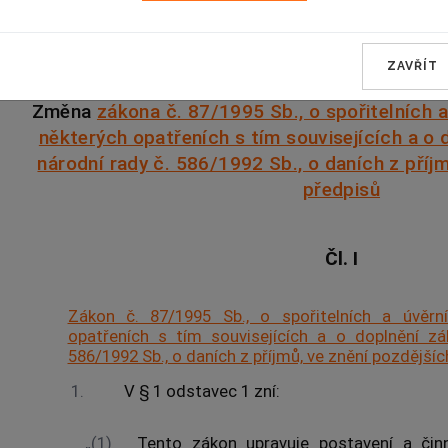
ČÁST PRVNÍ
ZAVŘÍT
Změna
zákona č. 87/1995 Sb., o spořitelních 
některých opatřeních s tím souvisejících a o
národní rady č. 586/1992 Sb., o daních z příj
předpisů
Čl. I
Zákon č. 87/1995 Sb., o spořitelních a úvěrn
opatřeních s tím souvisejících a o doplnění z
586/1992 Sb., o daních z příjmů, ve znění pozdějšíc
1.
V § 1 odstavec 1 zní:
„(1)
Tento zákon upravuje postavení a činn