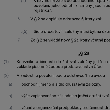
(4)
K návrhu na zápis do obchodního rejstříku
povolení, jeho odnětí a změny jsou so
rejstříku.“.
6.
V § 2 se doplňuje odstavec 5, který zní:
„(5)
Sídlo družstevní záložny musí být na územ
7.
Za § 2 se vkládá nový § 2a, který včetně po
„§ 2a
(1)
Ke vzniku a činnosti družstevní záložny je třeba 
základě písemné žádosti představenstva Úřad.
(2)
V žádosti o povolení podle odstavce 1 se uvede
a)
obchodní jméno a sídlo družstevní záložny,
b)
výše zapisovaného základního jmění družstevní 
c)
věcné a organizační předpoklady pro činnost dr