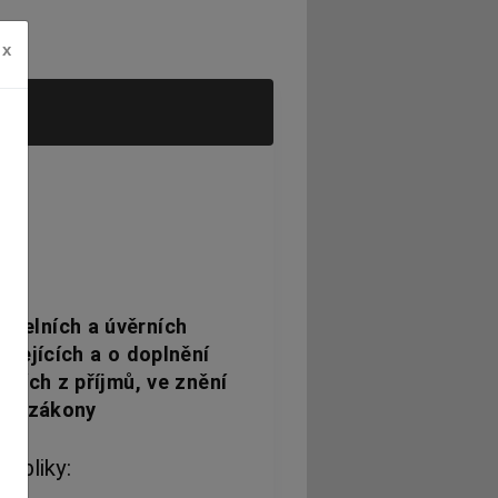
x
itelních a úvěrních
isejících a o doplnění
aních z příjmů, ve znění
lší zákony
ubliky: