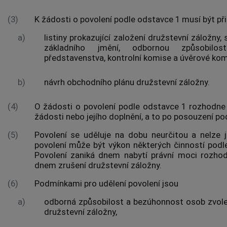
(3)
K žádosti o povolení podle odstavce 1 musí být př
a)
listiny prokazující založení družstevní záložny
základního jmění, odbornou způsobilo
představenstva, kontrolní komise a úvěrové kom
b)
návrh obchodního plánu družstevní záložny.
(4)
O žádosti o povolení podle odstavce 1 rozhodne
žádosti nebo jejího doplnění, a to po posouzení po
(5)
Povolení se uděluje na dobu neurčitou a nelze 
povolení může být výkon některých činností pod
Povolení zaniká dnem nabytí právní moci rozhod
dnem zrušení družstevní záložny.
(6)
Podmínkami pro udělení povolení jsou
a)
odborná způsobilost a bezúhonnost osob zvole
družstevní záložny,