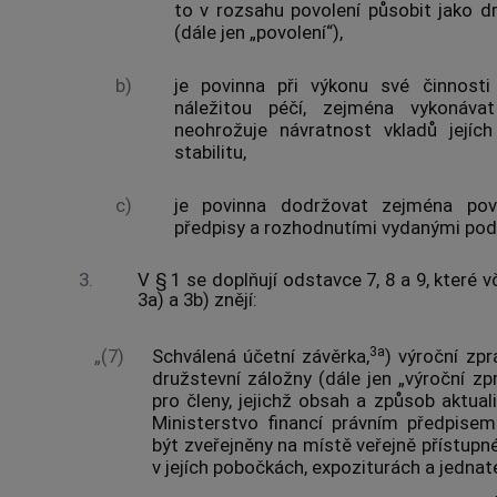
to v rozsahu povolení působit jako d
(dále jen „povolení“),
b)
je povinna při výkonu své činnost
náležitou péčí, zejména vykonáva
neohrožuje návratnost vkladů jejíc
stabilitu,
c)
je povinna dodržovat zejména povi
předpisy a rozhodnutími vydanými podl
3.
V § 1 se doplňují odstavce 7, 8 a 9, které
3a) a 3b) znějí:
3a
„(7)
Schválená účetní závěrka,
) výroční zp
družstevní záložny (dále jen „výroční zp
pro členy, jejichž obsah a způsob aktua
Ministerstvo financí právním předpise
být zveřejněny na místě veřejně přístupn
v jejích pobočkách, expoziturách a jednate