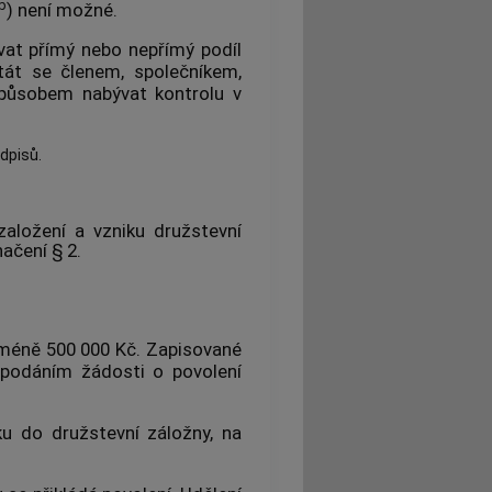
b
) není možné.
vat přímý nebo nepřímý podíl
tát se členem, společníkem,
způsobem nabývat kontrolu v
dpisů.
aložení a vzniku družstevní
ačení § 2.
jméně 500 000 Kč. Zapisované
 podáním žádosti o povolení
ku do družstevní záložny, na