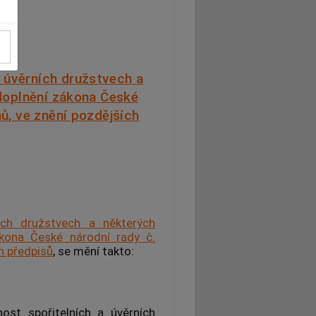
a úvěrních družstvech a
 doplnění zákona České
mů, ve znění pozdějších
ích družstvech a některých
ákona České národní rady č.
h předpisů
, se mění takto:
ost spořitelních a úvěrních