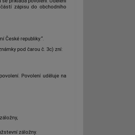
 se přikládá povolení. Udělení
učástí zápisu do obchodního
í České republiky.“.
známky pod čarou č. 3c) zní:
povolení. Povolení uděluje na
záložny,
užstevní záložny.