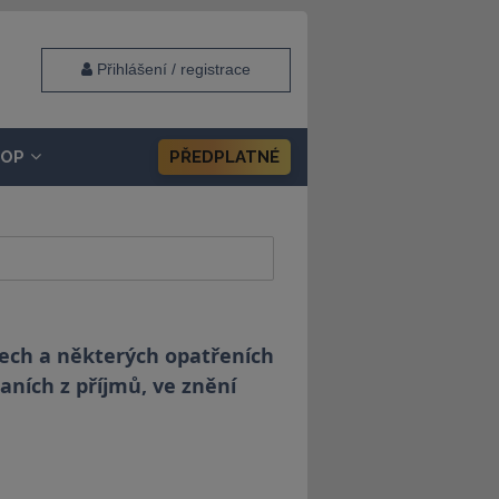
Přihlášení / registrace
HOP
PŘEDPLATNÉ
vech a některých opatřeních
daních z příjmů, ve znění