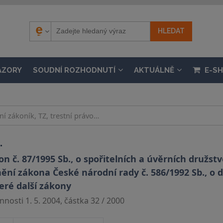
ÁZORY
SOUDNÍ ROZHODNUTÍ
AKTUÁLNĚ
E-S
.
n č. 87/1995 Sb., o spořitelních a úvěrních družst
lnění zákona České národní rady č. 586/1992 Sb., o 
eré další zákony
nosti 1. 5. 2004, částka 32 / 2000