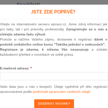
Souvislosti
JSTE ZDE POPRVÉ?
Aktuální znění
od 1. 5. 2004
Vítejte na internetovém serveru epravo.cz. Jsme zdroj informací jak
pro laiky, tak i pro právníky profesionály.
Zaregistrujte se u nás a
získejte zdarma řadu výhod.
Protože si vážíme Vašeho zájmu, dostanete k registraci
dárek v
100
podobě unikátního online kurzu "Taktika jednání o smlouvách".
ZÁKON
Registrace je zdarma, k ničemu Vás nezavazuje
a získáte
každodenní přehled o novinkách ve světě práva.
ze dne 4. dubna 2000,
E-mailová adresa:
*
kterým se mění zákon č. 87/1995 Sb., o spoř
družstvech a některých opatřeních s tím souv
zákona České národní rady č. 586/1992 Sb., o d
Vaše data jsou u nás v bezpečí. Údaje vyplněné při této registraci
pozdějších předpisů, a některé da
zpracováváme podle
podmínek zpracování osobních údajů
Parlament se usnesl na tomto zákoně České rep