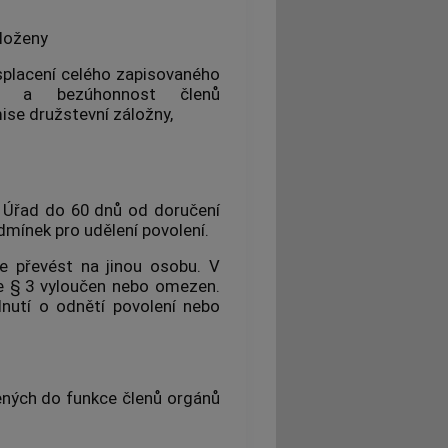
iloženy
, splacení celého zapisovaného
st a bezúhonnost členů
ise družstevní záložny,
 Úřad do 60 dnů od doručení
dmínek pro udělení povolení.
je převést na jinou osobu. V
le § 3 vyloučen nebo omezen.
nutí o odnětí povolení nebo
ných do funkce členů orgánů