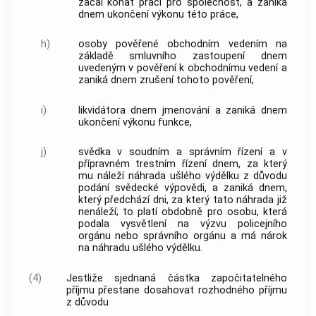
začal konat práci pro společnost, a zaniká
dnem ukončení výkonu této práce,
h)
osoby pověřené obchodním vedením na
základě smluvního zastoupení dnem
uvedeným v pověření k obchodnímu vedení a
zaniká dnem zrušení tohoto pověření,
i)
likvidátora dnem jmenování a zaniká dnem
ukončení výkonu funkce,
j)
svědka v soudním a správním řízení a v
přípravném
trestním řízení
dnem, za který
mu náleží náhrada ušlého výdělku z důvodu
podání svědecké výpovědi, a zaniká dnem,
který předchází dni, za který tato náhrada již
nenáleží; to platí obdobně pro osobu, která
podala vysvětlení na výzvu policejního
orgánu nebo správního orgánu a má nárok
na náhradu ušlého výdělku.
(4)
Jestliže sjednaná částka
započitatelného
příjmu
přestane dosahovat rozhodného příjmu
z důvodu