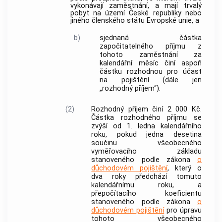
vykonávají
zaměstnání
, a mají trvalý
pobyt na území České republiky nebo
jiného členského státu Evropské unie, a
b)
sjednaná částka
započitatelného příjmu
z
tohoto
zaměstnání
za
kalendářní měsíc činí aspoň
částku rozhodnou pro účast
na pojištění (dále jen
„rozhodný příjem“).
(2)
Rozhodný příjem činí 2 000 Kč.
Částka rozhodného příjmu se
zvýší od 1. ledna kalendářního
roku, pokud jedna desetina
součinu všeobecného
vyměřovacího základu
stanoveného podle zákona
o
důchodovém pojištění
, který o
dva roky předchází tomuto
kalendářnímu roku, a
přepočítacího koeficientu
stanoveného podle zákona
o
důchodovém pojištění
pro úpravu
tohoto všeobecného