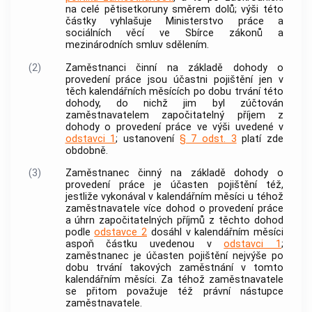
na celé pětisetkoruny směrem dolů; výši této
částky vyhlašuje Ministerstvo
práce
a
sociálních věcí ve Sbírce zákonů a
mezinárodních smluv sdělením.
(2)
Zaměstnanci činní na základě dohody o
provedení práce jsou účastni pojištění jen v
těch kalendářních měsících po dobu trvání této
dohody, do nichž jim byl zúčtován
zaměstnavatelem
započitatelný příjem
z
dohody o provedení práce ve výši uvedené v
odstavci 1
; ustanovení
§ 7 odst. 3
platí zde
obdobně.
(3)
Zaměstnanec činný na základě dohody o
provedení práce je účasten pojištění též,
jestliže vykonával v kalendářním měsíci u téhož
zaměstnavatele
více dohod o provedení práce
a úhrn
započitatelných příjmů
z těchto dohod
podle
odstavce 2
dosáhl v kalendářním měsíci
aspoň částku uvedenou v
odstavci 1
;
zaměstnanec je účasten pojištění nejvýše po
dobu trvání takových
zaměstnání
v tomto
kalendářním měsíci. Za téhož
zaměstnavatele
se přitom považuje též právní nástupce
zaměstnavatele
.