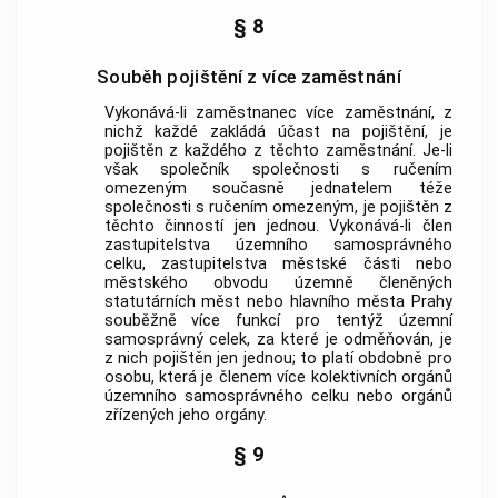
§ 8
Souběh pojištění z více zaměstnání
Vykonává-li zaměstnanec více
zaměstnání
, z
nichž každé zakládá účast na pojištění, je
pojištěn z každého z těchto
zaměstnání
. Je-li
však společník společnosti s ručením
omezeným současně jednatelem téže
společnosti s ručením omezeným, je pojištěn z
těchto činností jen jednou. Vykonává-li člen
zastupitelstva územního samosprávného
celku, zastupitelstva městské části nebo
městského obvodu územně členěných
statutárních měst nebo hlavního města Prahy
souběžně více funkcí pro tentýž územní
samosprávný celek, za které je odměňován, je
z nich pojištěn jen jednou; to platí obdobně pro
osobu, která je členem více kolektivních orgánů
územního samosprávného celku nebo orgánů
zřízených jeho orgány.
§ 9