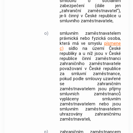
smlouvu o sociálním
zabezpečení
(dále jen
„
zahraniční zaměstnavatel
“),
je-li činný v České republice u
smluvního zaměstnavatele
,
o)
smluvním zaměstnavatelem
právnická nebo fyzická osoba,
která má ve smyslu
písmene
c)
sídlo na území České
republiky a u níž jsou v České
republice činní zaměstnanci
zahraničního zaměstnavatele
považovaní v České republice
za
smluvní zaměstnance
,
pokud podle smlouvy uzavřené
se
zahraničním
zaměstnavatelem
jsou příjmy
smluvních zaměstnanců
vypláceny
smluvním
zaměstnavatelem
nebo jsou
smluvním zaměstnavatelem
uhrazovány
zahraničnímu
zaměstnavateli
,
p)
zahraničním zaměstnancem