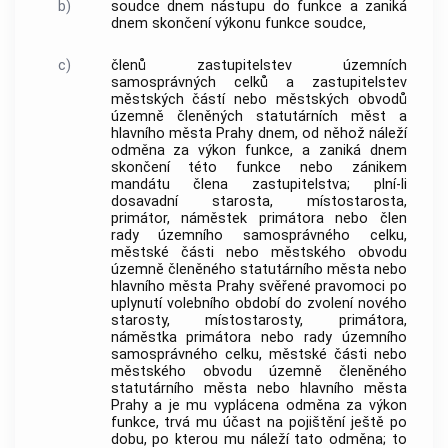
b)
soudce dnem nástupu do funkce a zaniká
dnem skončení výkonu funkce soudce,
c)
členů zastupitelstev územních
samosprávných celků a zastupitelstev
městských částí nebo městských obvodů
územně členěných statutárních měst a
hlavního města Prahy dnem, od něhož náleží
odměna za výkon funkce, a zaniká dnem
skončení této funkce nebo zánikem
mandátu člena zastupitelstva; plní-li
dosavadní starosta, místostarosta,
primátor, náměstek primátora nebo člen
rady územního samosprávného celku,
městské části nebo městského obvodu
územně členěného statutárního města nebo
hlavního města Prahy svěřené pravomoci po
uplynutí volebního období do zvolení nového
starosty, místostarosty, primátora,
náměstka primátora nebo rady územního
samosprávného celku, městské části nebo
městského obvodu územně členěného
statutárního města nebo hlavního města
Prahy a je mu vyplácena odměna za výkon
funkce, trvá mu účast na pojištění ještě po
dobu, po kterou mu náleží tato odměna; to