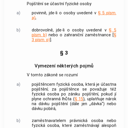
Pojištění se účastní fyzické osoby
a)
povinně, jde-li o osoby uvedené v
§ 5 písm.
a)
,
b)
dobrovolně, jde-li o osoby uvedené v
§ 5
písm. b)
nebo o
zahraniční zaměstnance
[
§
3 písm. p)
].
§ 3
Vymezení některých pojmů
V tomto zákoně se rozumí
a)
pojištěncem
fyzická osoba, která je účastna
pojištění; za
pojištěnce
se považuje též
fyzická osoba po zániku pojištění, pokud jí
plyne ochranná lhůta (
§ 15
), uplatňuje nárok
na dávku pojištění (dále jen „dávka“) nebo
dávku pobírá,
b)
zaměstnavatelem
právnická osoba nebo
fyzická osoba, které zaměstnávají alespoň