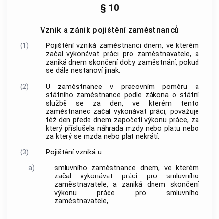
§ 10
Vznik a zánik pojištění zaměstnanců
(1)
Pojištění vzniká zaměstnanci dnem, ve kterém
začal vykonávat
práci
pro
zaměstnavatele
, a
zaniká dnem skončení
doby zaměstnání
, pokud
se dále nestanoví jinak.
(2)
U zaměstnance v pracovním poměru a
státního zaměstnance podle zákona o státní
službě se za den, ve kterém tento
zaměstnanec začal vykonávat práci, považuje
též den přede dnem započetí výkonu práce, za
který příslušela náhrada mzdy nebo platu nebo
za který se mzda nebo plat nekrátí.
(3)
Pojištění vzniká u
a)
smluvního zaměstnance
dnem, ve kterém
začal vykonávat práci pro
smluvního
zaměstnavatele
, a zaniká dnem skončení
výkonu práce pro
smluvního
zaměstnavatele
,