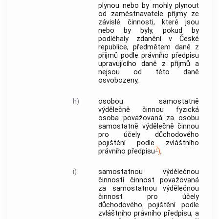
plynou nebo by mohly plynout
od
zaměstnavatele
příjmy ze
závislé činnosti, které jsou
nebo by byly, pokud by
podléhaly zdanění v České
republice, předmětem daně z
příjmů podle právního předpisu
upravujícího daně z příjmů a
nejsou od této daně
osvobozeny,
h)
osobou samostatně
výdělečně činnou
fyzická
osoba považovaná za
osobu
samostatně výdělečně činnou
pro účely důchodového
pojištění podle zvláštního
7
právního předpisu
)
,
i)
samostatnou výdělečnou
činností
činnost považovaná
za
samostatnou výdělečnou
činnost
pro účely
důchodového pojištění podle
zvláštního právního předpisu, a