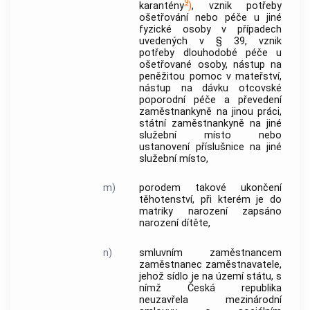
9
karantény
)
, vznik potřeby
ošetřování nebo péče u jiné
fyzické osoby v případech
uvedených v § 39, vznik
potřeby
dlouhodobé péče
u
ošetřované osoby
, nástup na
peněžitou pomoc v mateřství,
nástup na dávku
otcovské
poporodní péče a převedení
zaměstnankyně na jinou
práci
,
státní zaměstnankyně na jiné
služební místo nebo
ustanovení příslušnice na jiné
služební místo,
m)
porodem
takové ukončení
těhotenství, při kterém je do
matriky narození zapsáno
narození dítěte,
n)
smluvním zaměstnancem
zaměstnanec
zaměstnavatele
,
jehož sídlo je na území státu, s
nímž Česká republika
neuzavřela
mezinárodní