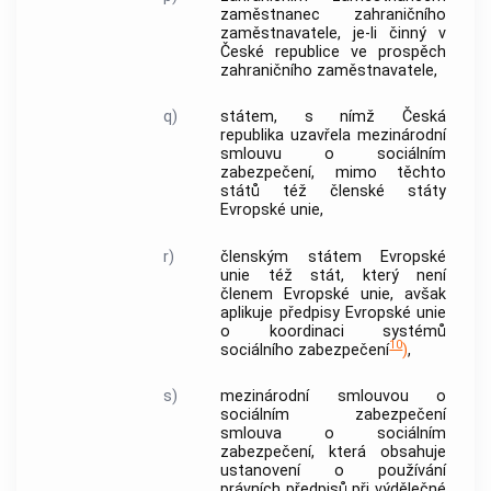
zaměstnanec
zahraničního
zaměstnavatele
, je-li činný v
České republice ve prospěch
zahraničního zaměstnavatele
,
q)
státem, s nímž Česká
republika uzavřela
mezinárodní
smlouvu o sociálním
zabezpečení
, mimo těchto
států též členské státy
Evropské unie,
r)
členským státem Evropské
unie též stát, který není
členem Evropské unie, avšak
aplikuje předpisy Evropské unie
o koordinaci systémů
10
sociálního zabezpečení
)
,
s)
mezinárodní smlouvou o
sociálním zabezpečení
smlouva o sociálním
zabezpečení, která obsahuje
ustanovení o používání
právních předpisů při výdělečné