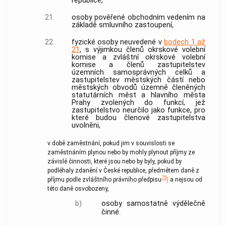
republice,
21.
osoby pověřené obchodním vedením na
základě smluvního zastoupení,
22.
fyzické osoby neuvedené v
bodech 1 až
21
, s výjimkou členů okrskové volební
komise a zvláštní okrskové volební
komise a členů zastupitelstev
územních samosprávných celků a
zastupitelstev městských částí nebo
městských obvodů územně členěných
statutárních měst a hlavního města
Prahy zvolených do funkcí, jež
zastupitelstvo neurčilo jako funkce, pro
které budou členové zastupitelstva
uvolněni,
v
době zaměstnání
, pokud jim v souvislosti se
zaměstnáním
plynou nebo by mohly plynout příjmy ze
závislé činnosti, které jsou nebo by byly, pokud by
podléhaly zdanění v České republice, předmětem daně z
75
příjmu podle zvláštního právního předpisu
)
a nejsou od
této daně osvobozeny,
b)
osoby samostatně výdělečně
činné
.