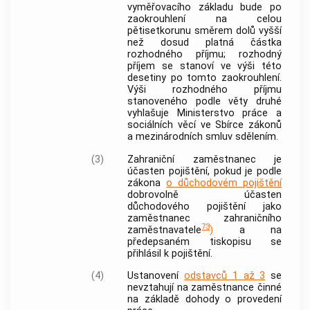
vyměřovacího základu bude po
zaokrouhlení na celou
pětisetkorunu směrem dolů vyšší
než dosud platná částka
rozhodného příjmu; rozhodný
příjem se stanoví ve výši této
desetiny po tomto zaokrouhlení.
Výši rozhodného příjmu
stanoveného podle věty druhé
vyhlašuje Ministerstvo práce a
sociálních věcí ve Sbírce zákonů
a mezinárodních smluv sdělením.
(3)
Zahraniční zaměstnanec
je
účasten pojištění, pokud je podle
zákona
o důchodovém pojištění
dobrovolně účasten
důchodového pojištění jako
zaměstnanec zahraničního
73
zaměstnavatele
)
a na
předepsaném tiskopisu se
přihlásil k pojištění.
(4)
Ustanovení
odstavců 1 až 3
se
nevztahují na zaměstnance činné
na základě dohody o provedení