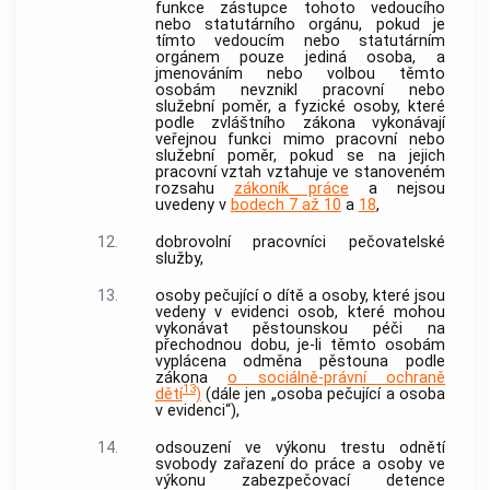
funkce zástupce tohoto vedoucího
nebo statutárního orgánu, pokud je
tímto vedoucím nebo statutárním
orgánem pouze jediná osoba, a
jmenováním nebo volbou těmto
osobám nevznikl pracovní nebo
služební poměr, a fyzické osoby, které
podle zvláštního zákona vykonávají
veřejnou funkci mimo pracovní nebo
služební poměr, pokud se na jejich
pracovní vztah vztahuje ve stanoveném
rozsahu
zákoník práce
a nejsou
uvedeny v
bodech 7 až 10
a
18
,
12.
dobrovolní pracovníci pečovatelské
služby,
13.
osoby pečující o dítě a osoby, které jsou
vedeny v evidenci osob, které mohou
vykonávat pěstounskou péči na
přechodnou dobu, je-li těmto osobám
vyplácena odměna pěstouna podle
zákona
o sociálně-právní ochraně
13
dětí
)
(dále jen „osoba pečující a osoba
v evidenci“),
14.
odsouzení ve výkonu trestu odnětí
svobody zařazení do práce a osoby ve
výkonu zabezpečovací detence