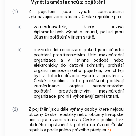
Vynětí zaměstnanců z pojištění
(1)
Z pojištění jsou vyňati zaměstnanci
vykonávající
zaměstnání
v České republice pro
a)
zaměstnavatele
, který požívá
diplomatických výsad a imunit, pokud jsou
účastni pojištění v jiném státě,
b)
mezinárodní organizaci, pokud jsou účastni
pojištění prostřednictvím této mezinárodní
organizace a v listinné podobě nebo
elektronicky do datové schránky prohlásí
orgánu nemocenského pojištění, že chtějí
být z tohoto důvodu vyňati z pojištění v
České republice; toto prohlášení podávají
zaměstnanci orgánu nemocenského
pojištění prostřednictvím mezinárodní
organizace, pro niž vykonávají
zaměstnání
.
(2)
Z pojištění jsou dále vyňaty osoby, které nejsou
občany České republiky nebo občany Evropské
unie a jsou zaměstnány v České republice bez
platného oprávnění k pobytu na území České
6
republiky podle jiného právního předpisu
)
.