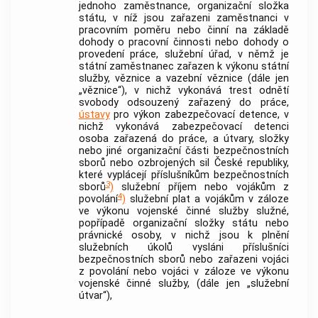
jednoho zaměstnance, organizační složka
státu, v níž jsou zařazeni zaměstnanci v
pracovním poměru nebo činní na základě
dohody o pracovní činnosti nebo dohody o
provedení práce, služební úřad, v němž je
státní zaměstnanec zařazen k výkonu státní
služby, věznice a vazební věznice (dále jen
„věznice“), v nichž vykonává trest odnětí
svobody odsouzený zařazený do práce,
ústavy
pro výkon zabezpečovací detence, v
nichž vykonává zabezpečovací detenci
osoba zařazená do práce, a útvary, složky
nebo jiné organizační části bezpečnostních
sborů nebo ozbrojených sil České republiky,
které vyplácejí příslušníkům bezpečnostních
3
sborů
)
služební příjem nebo vojákům z
4
povolání
)
služební plat a vojákům v záloze
ve výkonu vojenské činné služby služné,
popřípadě organizační složky státu nebo
právnické osoby, v nichž jsou k plnění
služebních úkolů vysláni příslušníci
bezpečnostních sborů nebo zařazeni vojáci
z povolání nebo vojáci v záloze ve výkonu
vojenské činné služby, (dále jen „služební
útvar“),