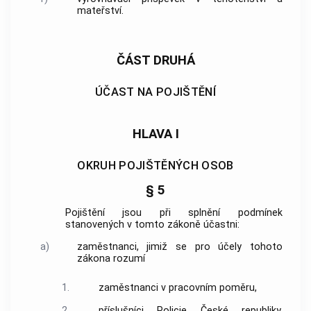
mateřství.
ČÁST DRUHÁ
ÚČAST NA POJIŠTĚNÍ
HLAVA I
OKRUH POJIŠTĚNÝCH OSOB
§ 5
Pojištění jsou při splnění podmínek
stanovených v tomto zákoně účastni:
a)
zaměstnanci, jimiž se pro účely tohoto
zákona rozumí
1.
zaměstnanci v pracovním poměru,
2.
příslušníci Policie České republiky,