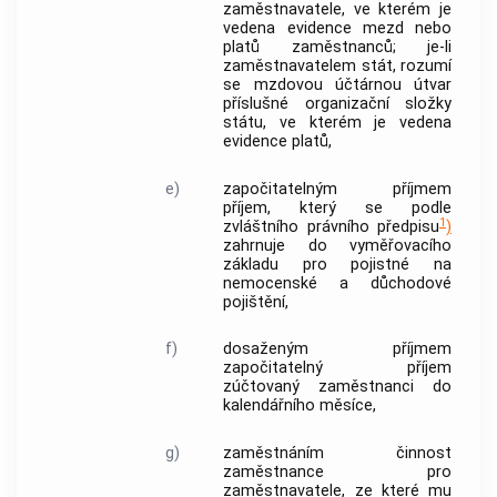
zaměstnavatele
, ve kterém je
vedena evidence mezd nebo
platů zaměstnanců; je-li
zaměstnavatelem
stát, rozumí
se
mzdovou účtárnou
útvar
příslušné organizační složky
státu, ve kterém je vedena
evidence platů,
e)
započitatelným příjmem
příjem, který se podle
1
zvláštního právního předpisu
)
zahrnuje do vyměřovacího
základu pro pojistné na
nemocenské a důchodové
pojištění,
f)
dosaženým příjmem
započitatelný příjem
zúčtovaný zaměstnanci do
kalendářního měsíce,
g)
zaměstnáním
činnost
zaměstnance pro
zaměstnavatele
, ze které mu