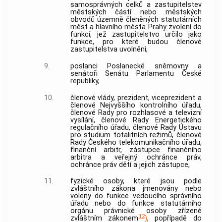
samosprávných celků a zastupitelstev
městských částí nebo městských
obvodů územně členěných statutárních
měst a hlavního města Prahy zvolení do
funkcí, jež zastupitelstvo určilo jako
funkce, pro které budou členové
zastupitelstva uvolněni,
9.
poslanci Poslanecké sněmovny a
senátoři Senátu Parlamentu České
republiky,
10.
členové vlády, prezident, viceprezident a
členové Nejvyššího kontrolního úřadu,
členové Rady pro rozhlasové a televizní
vysílání, členové Rady Energetického
regulačního úřadu, členové Rady Ústavu
pro studium totalitních režimů, členové
Rady Českého telekomunikačního úřadu,
finanční arbitr, zástupce finančního
arbitra a veřejný ochránce práv,
ochránce práv dětí a jejich zástupce,
11.
fyzické osoby, které jsou podle
zvláštního zákona jmenovány nebo
voleny do funkce vedoucího správního
úřadu nebo do funkce statutárního
orgánu právnické osoby zřízené
12
zvláštním zákonem
)
, popřípadě do