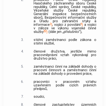
Hasičského záchranného sboru České
republiky, Celní správy České republiky,
Vězeňské služby
České republiky,
Generální inspekce bezpečnostních
sborů, Bezpečnostní informační služby
a Úřadu pro zahraniční styky a
3
4
informace
)
, vojáci z povolání
)
a vojáci
v záloze ve výkonu vojenské činné
80
služby
)
(dále jen „příslušníci“),
3.
státní zaměstnanci podle zákona o
státní službě,
4.
členové družstva, jestliže mimo
pracovněprávní vztah vykonávají pro
družstvo práci,
5.
zaměstnanci činní na základě dohody o
pracovní činnosti a zaměstnanci činní
na základě dohody o provedení práce,
6.
pracovníci v pracovním vztahu
uzavřeném podle cizích právních
předpisů,
7.
soudci,
8.
členové zastupitelstev územních