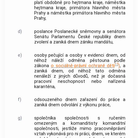
platí obdobně pro hejtmana kraje, náměstka
hejtmana kraje, primátora hlavního města
Prahy a náměstka primátora hlavního města
Prahy,
d)
poslance Poslanecké sněmovny a senátora
Senátu Parlamentu České republiky dnem
zvolení a zaniká dnem zániku mandátu,
e)
osoby pečující a osoby v evidenci dnem, od
něhož náleží odměna pěstouna podle
13
zákona
o sociálně-právní ochraně dětí
)
, a
zaniká dnem, od něhož tato odměna
nenáleží z jiných důvodů, než je
dočasná
pracovní neschopnost
nebo nařízená
karanténa,
f)
odsouzeného dnem zařazení do práce a
zaniká dnem odvolání z výkonu práce,
g)
společníka společnosti s ručením
omezeným a komanditisty komanditní
společnosti, jestliže mimo pracovněprávní
vztah vykonává pro ni práci, dnem, ve kterém