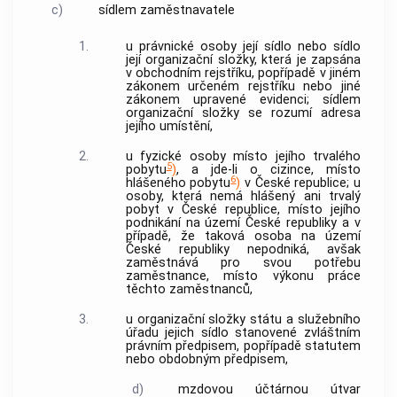
c)
sídlem zaměstnavatele
1.
u právnické osoby její sídlo nebo sídlo
její organizační složky, která je zapsána
v obchodním rejstříku, popřípadě v jiném
zákonem určeném rejstříku nebo jiné
zákonem upravené evidenci;
sídlem
organizační složky
se rozumí adresa
jejího umístění,
2.
u fyzické osoby místo jejího trvalého
5
pobytu
)
, a jde-li o cizince, místo
6
hlášeného pobytu
)
v České republice; u
osoby, která nemá hlášený ani trvalý
pobyt v České republice, místo jejího
podnikání na území České republiky a v
případě, že taková osoba na území
České republiky nepodniká, avšak
zaměstnává pro svou potřebu
zaměstnance, místo výkonu práce
těchto zaměstnanců,
3.
u organizační složky státu a služebního
úřadu jejich sídlo stanovené zvláštním
právním předpisem, popřípadě statutem
nebo obdobným předpisem,
d)
mzdovou účtárnou
útvar