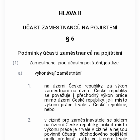
HLAVA II
ÚČAST ZAMĚSTNANCŮ NA POJIŠTĚNÍ
§ 6
Podmínky účasti zaměstnanců na pojištění
(1)
Zaměstnanci jsou účastni pojištění, jestliže
a)
vykonávají
zaměstnání
1.
na území České republiky; za výkon
zaměstnání
na území České republiky
se považuje i přechodný výkon práce
mimo území České republiky, je-li místo
výkonu práce trvale v České republice,
nebo
2.
v cizině pro
zaměstnavatele
se sídlem
na území České republiky, pokud místo
výkonu práce je trvale v cizině a nejsou
povinně účastni důchodového pojištění
podle předpisů státu, ve kterém trvale