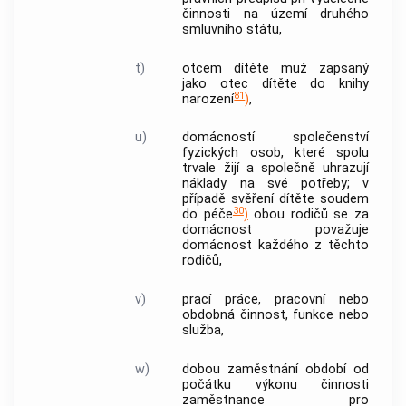
činnosti na území druhého
smluvního státu,
t)
otcem dítěte
muž zapsaný
jako
otec dítěte
do knihy
81
narození
)
,
u)
domácností společenství
fyzických osob, které spolu
trvale žijí a společně uhrazují
náklady na své potřeby; v
případě svěření dítěte soudem
30
do péče
)
obou rodičů se za
domácnost považuje
domácnost každého z těchto
rodičů,
v)
prací
práce
, pracovní nebo
obdobná činnost, funkce nebo
služba,
w)
dobou zaměstnání
období od
počátku výkonu činnosti
zaměstnance pro