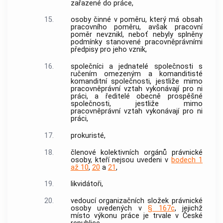
zařazené do práce,
15.
osoby činné v poměru, který má obsah
pracovního poměru, avšak pracovní
poměr nevznikl, neboť nebyly splněny
podmínky stanovené pracovněprávními
předpisy pro jeho vznik,
16.
společníci a jednatelé společnosti s
ručením omezeným a komanditisté
komanditní společnosti, jestliže mimo
pracovněprávní vztah vykonávají pro ni
práci, a ředitelé obecně prospěšné
společnosti, jestliže mimo
pracovněprávní vztah vykonávají pro ni
práci,
17.
prokuristé,
18.
členové kolektivních orgánů právnické
osoby, kteří nejsou uvedeni v
bodech 1
až 10
,
20
a
21
,
19.
likvidátoři,
20.
vedoucí organizačních složek právnické
osoby uvedených v
§ 167c
, jejichž
místo výkonu práce je trvale v České