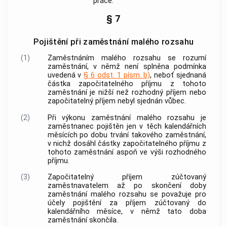
práce.
§ 7
Pojištění při zaměstnání malého rozsahu
(1)
Zaměstnáním malého rozsahu
se rozumí
zaměstnání
, v němž není splněna podmínka
uvedená v
§ 6 odst. 1 písm. b)
, neboť sjednaná
částka
započitatelného příjmu
z tohoto
zaměstnání
je nižší než rozhodný příjem nebo
započitatelný příjem
nebyl sjednán vůbec.
(2)
Při výkonu
zaměstnání malého rozsahu
je
zaměstnanec pojištěn jen v těch kalendářních
měsících po dobu trvání takového
zaměstnání
,
v nichž dosáhl částky
započitatelného příjmu
z
tohoto
zaměstnání
aspoň ve výši rozhodného
příjmu.
(3)
Započitatelný příjem
zúčtovaný
zaměstnavatelem
až po skončení doby
zaměstnání malého rozsahu
se považuje pro
účely pojištění za příjem zúčtovaný do
kalendářního měsíce, v němž tato
doba
zaměstnání
skončila.