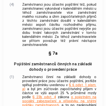
(4)
Zaměstnanci jsou účastni pojištění též, pokud
zaměstnanec vykonával v kalendářním měsíci u
téhož
zaměstnavatele
více
zaměstnání
malého rozsahu
a úhrn
započitatelných příjmů
z těchto
zaměstnání
dosáhl v kalendářním
měsíci aspoň částku rozhodného příjmu;
zaměstnanci jsou účastni pojištění nejvýše po
dobu trvání takových
zaměstnání
v tomto
kalendářním měsíci. Za téhož
zaměstnavatele
se přitom považuje též právní nástupce
zaměstnavatele
.
§ 7a
Pojištění zaměstnanců činných na základě
dohody o provedení práce
(1)
Zaměstnanci činní na základě dohody o
provedení
práce
jsou účastni pojištění, jestliže
splňují podmínku uvedenou v
§ 6 odst. 1 písm.
a)
a byl jim zúčtován započitatelný příjem v
částce ve výši aspoň 25 % průměrné mzdy
podle
§ 23b odst. 4
zákona
o pojistném na
sociální zabezpečení a příspěvku na státní
politiku zaměstnanosti
, a to po zaokrouhlení