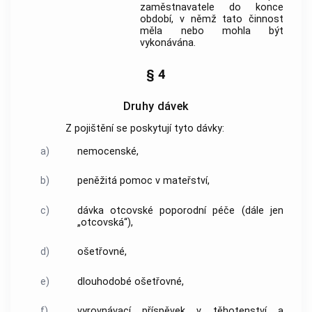
zaměstnavatele
do konce
období, v němž tato činnost
měla nebo mohla být
vykonávána.
§ 4
Druhy dávek
Z pojištění se poskytují tyto dávky:
a)
nemocenské,
b)
peněžitá pomoc v mateřství,
c)
dávka
otcovské
poporodní péče (dále jen
„
otcovská
“),
d)
ošetřovné,
e)
dlouhodobé ošetřovné,
f)
vyrovnávací příspěvek v těhotenství a