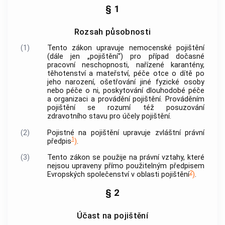
§ 1
Rozsah působnosti
(1)
Tento zákon upravuje nemocenské pojištění
(dále jen „pojištění“) pro případ
dočasné
pracovní neschopnosti
, nařízené karantény,
těhotenství a mateřství, péče otce o dítě po
jeho narození, ošetřování jiné fyzické osoby
nebo péče o ni, poskytování
dlouhodobé péče
a organizaci a
provádění pojištění
.
Prováděním
pojištění
se rozumí též posuzování
zdravotního stavu pro účely pojištění.
(2)
Pojistné na pojištění upravuje zvláštní právní
1
předpis
)
.
(3)
Tento zákon se použije na právní vztahy, které
nejsou upraveny přímo použitelným předpisem
2
Evropských společenství v oblasti pojištění
)
.
§ 2
Účast na pojištění