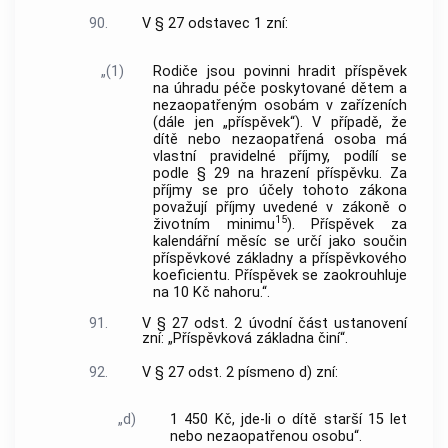
90.
V § 27 odstavec 1 zní:
„(1)
Rodiče jsou povinni hradit příspěvek
na úhradu péče poskytované dětem a
nezaopatřeným osobám v zařízeních
(dále jen „příspěvek“). V případě, že
dítě nebo nezaopatřená osoba má
vlastní pravidelné příjmy, podílí se
podle § 29 na hrazení příspěvku. Za
příjmy se pro účely tohoto zákona
považují příjmy uvedené v zákoně o
15
životním minimu
). Příspěvek za
kalendářní měsíc se určí jako součin
příspěvkové základny a příspěvkového
koeficientu. Příspěvek se zaokrouhluje
na 10 Kč nahoru.“.
91.
V § 27 odst. 2 úvodní část ustanovení
zní: „Příspěvková základna činí“.
92.
V § 27 odst. 2 písmeno d) zní:
„d)
1 450 Kč, jde-li o dítě starší 15 let
nebo nezaopatřenou osobu“.