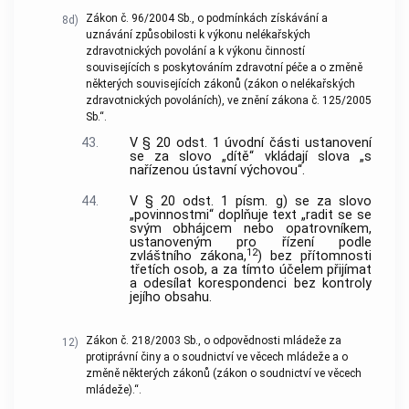
Zákon č. 96/2004 Sb., o podmínkách získávání a
8d)
uznávání způsobilosti k výkonu nelékařských
zdravotnických povolání a k výkonu činností
souvisejících s poskytováním zdravotní péče a o změně
některých souvisejících zákonů (zákon o nelékařských
zdravotnických povoláních), ve znění zákona č. 125/2005
Sb.“.
43.
V § 20 odst. 1 úvodní části ustanovení
se za slovo „dítě“ vkládají slova „s
nařízenou ústavní výchovou“.
44.
V § 20 odst. 1 písm. g) se za slovo
„povinnostmi“ doplňuje text „radit se se
svým obhájcem nebo opatrovníkem,
ustanoveným pro řízení podle
12
zvláštního zákona,
) bez přítomnosti
třetích osob, a za tímto účelem přijímat
a odesílat korespondenci bez kontroly
jejího obsahu.
Zákon č. 218/2003 Sb., o odpovědnosti mládeže za
12)
protiprávní činy a o soudnictví ve věcech mládeže a o
změně některých zákonů (zákon o soudnictví ve věcech
mládeže).“.