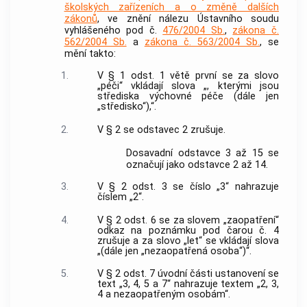
školských zařízeních a o změně dalších
zákonů
, ve znění nálezu Ústavního soudu
vyhlášeného pod č.
476/2004 Sb.
,
zákona č.
562/2004 Sb.
a
zákona č. 563/2004 Sb.
, se
mění takto:
1.
V § 1 odst. 1 větě první se za slovo
„péči“ vkládají slova „, kterými jsou
střediska výchovné péče (dále jen
„středisko“),“.
2.
V § 2 se odstavec 2 zrušuje.
Dosavadní odstavce 3 až 15 se
označují jako odstavce 2 až 14.
3.
V § 2 odst. 3 se číslo „3“ nahrazuje
číslem „2“.
4.
V § 2 odst. 6 se za slovem „zaopatření“
odkaz na poznámku pod čarou č. 4
zrušuje a za slovo „let“ se vkládají slova
„(dále jen „nezaopatřená osoba“)“.
5.
V § 2 odst. 7 úvodní části ustanovení se
text „3, 4, 5 a 7“ nahrazuje textem „2, 3,
4 a nezaopatřeným osobám“.