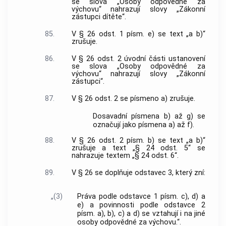
se slova „Osoby odpovědné za
výchovu“ nahrazují slovy „Zákonní
zástupci dítěte“.
85.
V § 26 odst. 1 písm. e) se text „a b)“
zrušuje.
86.
V § 26 odst. 2 úvodní části ustanovení
se slova „Osoby odpovědné za
výchovu“ nahrazují slovy „Zákonní
zástupci“.
87.
V § 26 odst. 2 se písmeno a) zrušuje.
Dosavadní písmena b) až g) se
označují jako písmena a) až f).
88.
V § 26 odst. 2 písm. b) se text „a b)“
zrušuje a text „§ 24 odst. 5“ se
nahrazuje textem „§ 24 odst. 6“.
89.
V § 26 se doplňuje odstavec 3, který zní:
„(3)
Práva podle odstavce 1 písm. c), d) a
e) a povinnosti podle odstavce 2
písm. a), b), c) a d) se vztahují i na jiné
osoby odpovědné za výchovu.“.