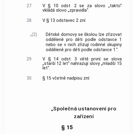
27.
V § 10 odst. 2 se za slovo „takto“
vkládá slovo „zpravidla“.
28.
V § 13 odstavec 2 zní:
„(2)
Dětské domovy se školou lze zřizovat
odděleně pro děti podle odstavce 1
nebo se v nich zřizují rodinné skupiny
odděleně pro děti podle odstavce 1.“.
29.
V § 14 odst. 3 větě první se slova
„starší 12 let“ nahrazují slovy „mladší 15
let“.
30.
§ 15 včetně nadpisu zní:
„Společná ustanovení pro
zařízení
§ 15