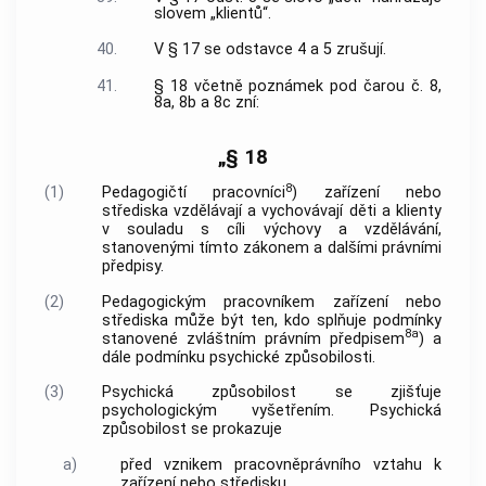
slovem „klientů“.
40.
V § 17 se odstavce 4 a 5 zrušují.
41.
§ 18 včetně poznámek pod čarou č. 8,
8a, 8b a 8c zní:
„§ 18
8
(1)
Pedagogičtí pracovníci
) zařízení nebo
střediska vzdělávají a vychovávají děti a klienty
v souladu s cíli výchovy a vzdělávání,
stanovenými tímto zákonem a dalšími právními
předpisy.
(2)
Pedagogickým pracovníkem zařízení nebo
střediska může být ten, kdo splňuje podmínky
8a
stanovené zvláštním právním předpisem
) a
dále podmínku psychické způsobilosti.
(3)
Psychická způsobilost se zjišťuje
psychologickým vyšetřením. Psychická
způsobilost se prokazuje
a)
před vznikem pracovněprávního vztahu k
zařízení nebo středisku,