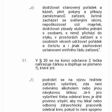
„a)
dodržovat stanovený pořádek a
kázeň, plnit pokyny a příkazy
zaměstnanců zařízení, šetrně
zacházet se svěřenými věcmi,
nepoškozovat cizí majetek,
dodržovat zásady slušného jednání
s osobami, s nimiž přichází do
styku, v prostorách zařízení a v
osobních věcech udržovat pořádek
a čistotu a i jinak zachovávat
ustanovení vnitřního řádu zařízení,“.
51.
V § 20 se na konci odstavce 2 tečka
nahrazuje čárkou a doplňuje se písmeno
f), které zní:
„f)
podrobit se na výzvu ředitele
zařízení vyšetření, zda není
ovlivněno alkoholem nebo jinou
návykovou látkou. Je-li pro
vyšetření třeba odebrat krev, je dítě
povinno strpět, aby mu lékař nebo
odborný zdravotnický pracovník
odebral krev, pokud to není spojeno