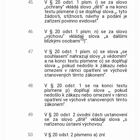
45.
V § 20 odst. 1 písm. i) se za slovo
„ochrany“ vkládá slovo „dětí“ a na konci
textu písmene i) se doplňují slova „; tyto
žádosti, stížnosti, návrhy a podání je
zařízení povinno evidovat“.
46.
V § 20 odst. 1 písm. n) se za slovo
„výchovu“ vkládají slova „a dalšími
10
blízkými osobami
)“.
47.
V § 20 odst. 1 písm. o) se slova „se
souhlasem“ nahrazují slovy „s vědomím“
a na konci textu písmene o) se doplňují
slova „, pokud nedošlo k zákazu nebo
omezení v rámci opatření ve výchově
stanovených tímto zákonem“.
48.
V § 20 odst. 1 se na konci textu
písmene p) doplňují slova „, pokud
nedošlo k zákazu nebo omezení v rámci
opatření ve výchově stanovených tímto
zákonem“.
49.
V § 20 odst. 2 úvodní části ustanovení
se za slovo „dítě“ vkládají slova „s
nařízenou ústavní výchovou“.
50.
V § 20 odst. 2 písmeno a) zní: