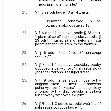
nedoručuje rozhodnutí o umístění
nebo přemístění dítěte.“.
21.
V § 5 se odstavce 13 a 14 zrušují.
Dosavadní odstavec 15 se
označuje jako odstavec 13.
22.
V § 6 odst. 1 se slova „podle § 23 odst.
1 písm. a) až c)“ nahrazují slovy „podle §
23 odst. 1 písm. a) a c) nebo z místa
podmíněného umístění mimo zařízení“.
23.
V § 6 odst. 2 se číslo „3“ nahrazuje
číslem „2“.
24.
V § 7 odst. 1 se slova „požádaly osoby
odpovědné za výchovu“ nahrazují slovy
„požádali zákonní zástupci dítěte“.
25.
V § 9 odst. 2 se slova „může být v
diagnostickém ústavu ustanovena
jedna výchovná skupina“ nahrazují slovy
„mohou být v diagnostickém ústavu
ustanoveny výchovné skupiny“.
26.
V § 9 odst. 3 se slova „odstavců 1 a 2“
nahrazují slovy „odstavce 1“.