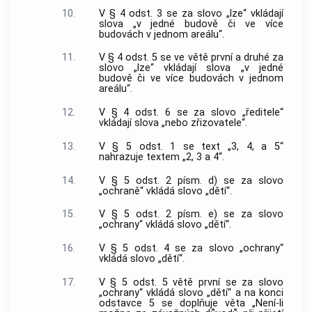
10.
V § 4 odst. 3 se za slovo „lze“ vkládají
slova „v jedné budově či ve více
budovách v jednom areálu“.
11.
V § 4 odst. 5 se ve větě první a druhé za
slovo „lze“ vkládají slova „v jedné
budově či ve více budovách v jednom
areálu“.
12.
V § 4 odst. 6 se za slovo „ředitele“
vkládají slova „nebo zřizovatele“.
13.
V § 5 odst. 1 se text „3, 4, a 5“
nahrazuje textem „2, 3 a 4“.
14.
V § 5 odst. 2 písm. d) se za slovo
„ochraně“ vkládá slovo „dětí“.
15.
V § 5 odst. 2 písm. e) se za slovo
„ochrany“ vkládá slovo „dětí“.
16.
V § 5 odst. 4 se za slovo „ochrany“
vkládá slovo „dětí“.
17.
V § 5 odst. 5 větě první se za slovo
„ochrany“ vkládá slovo „dětí“ a na konci
odstavce 5 se doplňuje věta „Není-li