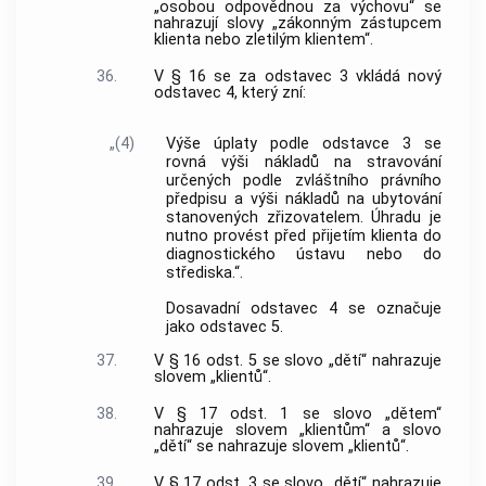
„osobou odpovědnou za výchovu“ se
nahrazují slovy „zákonným zástupcem
klienta nebo zletilým klientem“.
36.
V § 16 se za odstavec 3 vkládá nový
odstavec 4, který zní:
„(4)
Výše úplaty podle odstavce 3 se
rovná výši nákladů na stravování
určených podle zvláštního právního
předpisu a výši nákladů na ubytování
stanovených zřizovatelem. Úhradu je
nutno provést před přijetím klienta do
diagnostického ústavu nebo do
střediska.“.
Dosavadní odstavec 4 se označuje
jako odstavec 5.
37.
V § 16 odst. 5 se slovo „dětí“ nahrazuje
slovem „klientů“.
38.
V § 17 odst. 1 se slovo „dětem“
nahrazuje slovem „klientům“ a slovo
„dětí“ se nahrazuje slovem „klientů“.
39.
V § 17 odst. 3 se slovo „dětí“ nahrazuje