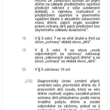
možno ze závažných důvodů při přijetí
dítěte na základě předběžného opatření
předložit některé z výše uvedených
dokladů, s výjimkou rozhodnutí o
předběžném opatření a písemného
vyjádření lékaře o aktuálním zdravotním
stavu dítěte, zajistí orgán sociálně-
právní ochrany dětí jejich předložení bez
zbytečného odkladu dodatečně.“.
18.
V § 5 odst. 7 se ve větě druhé a třetí za
slovo „ochrany“ vkládá slovo „dětí“.
19.
V § 5 odst. 9 se slova „osob
odpovědných za výchovu“ nahrazují
slovy „zákonných zástupců dítěte“ a za
slovo „ochrany“ se vkládá slovo „dětí“.
20.
V § 5 odstavec 10 zní:
„(10)
Diagnostický ústav oznámí přijetí,
umístění nebo přemístění dítěte do 3
pracovních dnů soudu, který ve věci
dítěte rozhodl, orgánu sociálně-právní
ochrany dětí příslušnému podle místa
trvalého pobytu dítěte a osobě
odpovědné za výchovu, pokud se jí