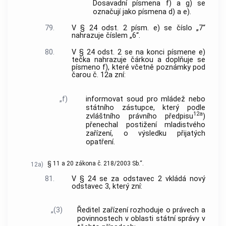
Dosavadní písmena f) a g) se
označují jako písmena d) a e).
79.
V § 24 odst. 2 písm. e) se číslo „7“
nahrazuje číslem „6“.
80.
V § 24 odst. 2 se na konci písmene e)
tečka nahrazuje čárkou a doplňuje se
písmeno f), které včetně poznámky pod
čarou č. 12a zní:
„f)
informovat soud pro mládež nebo
státního zástupce, který podle
12a
zvláštního právního předpisu
)
přenechal postižení mladistvého
zařízení, o výsledku přijatých
opatření.
§ 11 a 20 zákona č. 218/2003 Sb.“.
12a)
81.
V § 24 se za odstavec 2 vkládá nový
odstavec 3, který zní:
„(3)
Ředitel zařízení rozhoduje o právech a
povinnostech v oblasti státní správy v