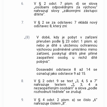
6.
V § 2 odst. 7 písm. d) se slova
„osobami odpovědnými za výchovu“
nahrazují slovy „zákonnými zástupci
dítěte“.
7.
V § 2 se za odstavec 7 vkládá nový
odstavec 8, který zní:
„(8)
V době, kdy je pobyt v zařízení
přerušen podle § 23 odst. 1 písm. a)
nebo je dítě s uloženou ochrannou
výchovou podmíněně umístěno mimo
zařízení, poskytují dítěti plné přímé
zaopatření osoby, u nichž dítě
pobývá.“.
Dosavadní odstavce 8 až 14 se
označují jako odstavce 9 až 15.
8.
V § 2 odst. 9 se text „3, 4, 5 a 7“
nahrazuje textem „2, 3, 4 a
nezaopatřeným osobám“ a slova „podle
rozhodnutí ředitele“ se zrušují.
9.
V § 4 odst. 2 písm. a) se číslo „6“
nahrazuje číslem „8“.