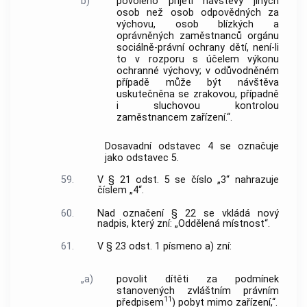
b)
povoleno přijetí návštěvy jiných
osob než osob odpovědných za
výchovu, osob blízkých a
oprávněných zaměstnanců orgánu
sociálně-právní ochrany dětí, není-li
to v rozporu s účelem výkonu
ochranné výchovy; v odůvodněném
případě může být návštěva
uskutečněna se zrakovou, případně
i sluchovou kontrolou
zaměstnancem zařízení.“.
Dosavadní odstavec 4 se označuje
jako odstavec 5.
59.
V § 21 odst. 5 se číslo „3“ nahrazuje
číslem „4“.
60.
Nad označení § 22 se vkládá nový
nadpis, který zní: „Oddělená místnost“.
61.
V § 23 odst. 1 písmeno a) zní:
„a)
povolit dítěti za podmínek
stanovených zvláštním právním
11
předpisem
) pobyt mimo zařízení,“.