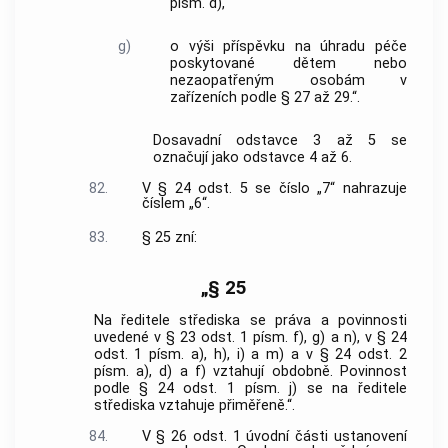
písm. d),
g)
o výši příspěvku na úhradu péče
poskytované dětem nebo
nezaopatřeným osobám v
zařízeních podle § 27 až 29.“.
Dosavadní odstavce 3 až 5 se
označují jako odstavce 4 až 6.
82.
V § 24 odst. 5 se číslo „7“ nahrazuje
číslem „6“.
83.
§ 25 zní:
„§ 25
Na ředitele střediska se práva a povinnosti
uvedené v § 23 odst. 1 písm. f), g) a n), v § 24
odst. 1 písm. a), h), i) a m) a v § 24 odst. 2
písm. a), d) a f) vztahují obdobně. Povinnost
podle § 24 odst. 1 písm. j) se na ředitele
střediska vztahuje přiměřeně.“.
84.
V § 26 odst. 1 úvodní části ustanovení