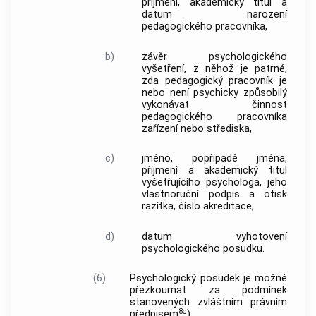
příjmení, akademický titul a
datum narození
pedagogického pracovníka,
b)
závěr psychologického
vyšetření, z něhož je patrné,
zda pedagogický pracovník je
nebo není psychicky způsobilý
vykonávat činnost
pedagogického pracovníka
zařízení nebo střediska,
c)
jméno, popřípadě jména,
příjmení a akademický titul
vyšetřujícího psychologa, jeho
vlastnoruční podpis a otisk
razítka, číslo akreditace,
d)
datum vyhotovení
psychologického posudku.
(6)
Psychologický posudek je možné
přezkoumat za podmínek
stanovených zvláštním právním
8c
předpisem
).