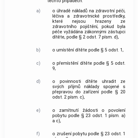
těchto případech:
a)
o úhradě nákladů na zdravotní péči,
léčiva a zdravotnické prostředky,
které nejsou hrazeny ze
zdravotního pojištění, pokud byla
péče vyžádána zákonnými zástupci
dítěte, podle § 2 odst. 7 písm. d),
b)
o umístění dítěte podle § 5 odst. 1,
c)
o přemístění dítěte podle § 5 odst.
9,
d)
o povinnosti dítěte uhradit ze
svých příjmů náklady spojené s
přepravou do zařízení podle § 20
odst. 2 písm. c),
e)
o zamítnutí žádosti o povolení
pobytu podle § 23 odst. 1 písm. a)
a c),
f)
o zrušení pobytu podle § 23 odst. 1