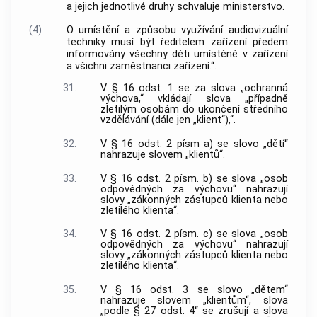
a jejich jednotlivé druhy schvaluje ministerstvo.
(4)
O umístění a způsobu využívání audiovizuální
techniky musí být ředitelem zařízení předem
informovány všechny děti umístěné v zařízení
a všichni zaměstnanci zařízení.“.
31.
V § 16 odst. 1 se za slova „ochranná
výchova,“ vkládají slova „případně
zletilým osobám do ukončení středního
vzdělávání (dále jen „klient“),“.
32.
V § 16 odst. 2 písm a) se slovo „dětí“
nahrazuje slovem „klientů“.
33.
V § 16 odst. 2 písm. b) se slova „osob
odpovědných za výchovu“ nahrazují
slovy „zákonných zástupců klienta nebo
zletilého klienta“.
34.
V § 16 odst. 2 písm. c) se slova „osob
odpovědných za výchovu“ nahrazují
slovy „zákonných zástupců klienta nebo
zletilého klienta“.
35.
V § 16 odst. 3 se slovo „dětem“
nahrazuje slovem „klientům“, slova
„podle § 27 odst. 4“ se zrušují a slova