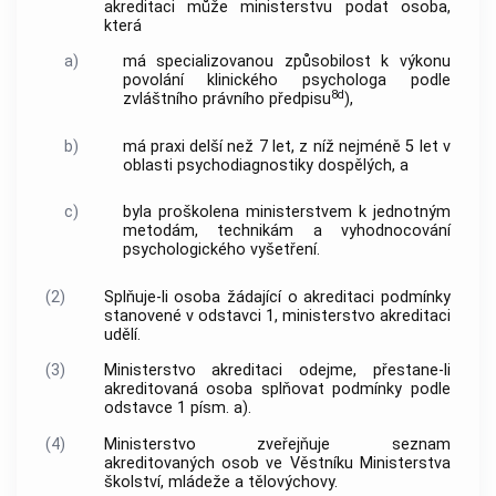
akreditaci může ministerstvu podat osoba,
která
a)
má specializovanou způsobilost k výkonu
povolání klinického psychologa podle
8d
zvláštního právního předpisu
),
b)
má praxi delší než 7 let, z níž nejméně 5 let v
oblasti psychodiagnostiky dospělých, a
c)
byla proškolena ministerstvem k jednotným
metodám, technikám a vyhodnocování
psychologického vyšetření.
(2)
Splňuje-li osoba žádající o akreditaci podmínky
stanovené v odstavci 1, ministerstvo akreditaci
udělí.
(3)
Ministerstvo akreditaci odejme, přestane-li
akreditovaná osoba splňovat podmínky podle
odstavce 1 písm. a).
(4)
Ministerstvo zveřejňuje seznam
akreditovaných osob ve Věstníku Ministerstva
školství, mládeže a tělovýchovy.