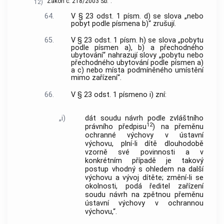
Zákon č. 218/2003 Sb.“.
12)
64.
V § 23 odst. 1 písm. d) se slova „nebo
pobyt podle písmena b)“ zrušují.
65.
V § 23 odst. 1 písm. h) se slova „pobytu
podle písmen a), b) a přechodného
ubytování“ nahrazují slovy „pobytu nebo
přechodného ubytování podle písmen a)
a c) nebo místa podmíněného umístění
mimo zařízení“.
66.
V § 23 odst. 1 písmeno i) zní:
„i)
dát soudu návrh podle zvláštního
12
právního předpisu
) na přeměnu
ochranné výchovy v ústavní
výchovu, plní-li dítě dlouhodobě
vzorně své povinnosti a v
konkrétním případě je takový
postup vhodný s ohledem na další
výchovu a vývoj dítěte; změní-li se
okolnosti, podá ředitel zařízení
soudu návrh na zpětnou přeměnu
ústavní výchovy v ochrannou
výchovu,“.