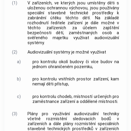
(1)
V zařízeních, ve kterých jsou umístěny děti s
uloženou ochrannou výchovou, jsou používány
speciální stavebně technické prostředky k
zabránění útěku těchto dětí. Na základě
rozhodnutí ředitele zařízení je dále možné v
těchto zařízeních za účelem zajištění
bezpečnosti dětí, zaměstnaných osob a
svěřeného majetku využívat audiovizuální
systémy.
(2)
Audiovizuální systémy je možné využívat
a)
pro kontrolu okolí budovy či více budov na
jednom ohraničeném pozemku,
b)
pro kontrolu vnitřních prostor zařízení, kam
nemají děti přístup,
c)
pro kontrolu chodeb, místností určených pro
zaměstnance zařízení a oddělené místnosti.
(3)
Plány pro využívání audiovizuální techniky
včetně rozmístění sledovacích bodů v
zařízeních a dále plány rozmístění speciálních
stavebně technických prostředků v zařízeních