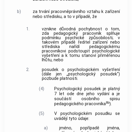
b)
za trvání pracovněprávního vztahu k zařízení
nebo středisku, a to v případě, že
1.
vznikne důvodná pochybnost o tom,
zda pedagogický pracovník splňuje
podmínku psychické způsobilosti; v
takovém případě ředitel zařízení nebo
střediska nařídí pedagogickému
pracovníkovi podstoupit psychologické
vyšetření a k tomu stanoví přiměřenou
lhůtu, nebo
2.
posudek o psychologickém vyšetření
(dále jen „psychologický posudek“)
pozbude platnosti.
(4)
Psychologický posudek je platný
7 let ode dne jeho vydání a je
součástí osobního spisu
8b
pedagogického pracovníka
).
(5)
V psychologickém posudku se
uvádějí tyto údaje:
a)
jméno, popřípadě jména,