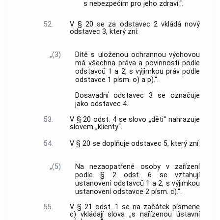
s nebezpečím pro jeho zdraví.“.
52.
V § 20 se za odstavec 2 vkládá nový
odstavec 3, který zní:
„(3)
Dítě s uloženou ochrannou výchovou
má všechna práva a povinnosti podle
odstavců 1 a 2, s výjimkou práv podle
odstavce 1 písm. o) a p).“.
Dosavadní odstavec 3 se označuje
jako odstavec 4.
53.
V § 20 odst. 4 se slovo „děti“ nahrazuje
slovem „klienty“.
54.
V § 20 se doplňuje odstavec 5, který zní:
„(5)
Na nezaopatřené osoby v zařízení
podle § 2 odst. 6 se vztahují
ustanovení odstavců 1 a 2, s výjimkou
ustanovení odstavce 2 písm. c).“.
55.
V § 21 odst. 1 se na začátek písmene
c) vkládají slova „s nařízenou ústavní