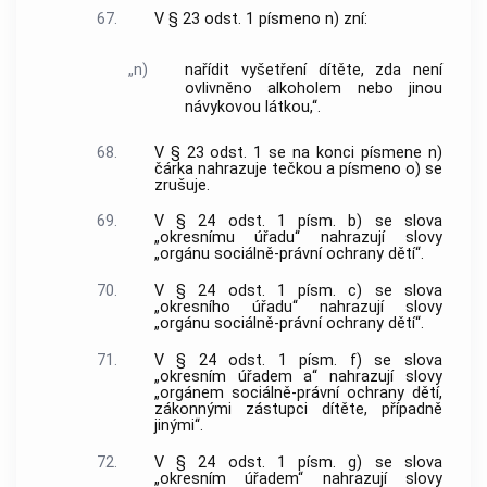
67.
V § 23 odst. 1 písmeno n) zní:
„n)
nařídit vyšetření dítěte, zda není
ovlivněno alkoholem nebo jinou
návykovou látkou,“.
68.
V § 23 odst. 1 se na konci písmene n)
čárka nahrazuje tečkou a písmeno o) se
zrušuje.
69.
V § 24 odst. 1 písm. b) se slova
„okresnímu úřadu“ nahrazují slovy
„orgánu sociálně-právní ochrany dětí“.
70.
V § 24 odst. 1 písm. c) se slova
„okresního úřadu“ nahrazují slovy
„orgánu sociálně-právní ochrany dětí“.
71.
V § 24 odst. 1 písm. f) se slova
„okresním úřadem a“ nahrazují slovy
„orgánem sociálně-právní ochrany dětí,
zákonnými zástupci dítěte, případně
jinými“.
72.
V § 24 odst. 1 písm. g) se slova
„okresním úřadem“ nahrazují slovy