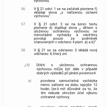
výchovou“.
56.
V § 21 odst. 1 se na začátek písmene f)
vkládají slova „s nařízenou ústavní
výchovou“.
57.
V § 21 odst. 3 se na konci textu
písmene d) doplňují slova „; dětem s
uloženou ochrannou výchovou se
mimořádné vycházky a návštěvy
povolují pouze za podmínek
stanovených v odstavci 4 písm. a) a b)“.
58.
V § 21 se za odstavec 3 vkládá nový
odstavec 4, který zní:
„(4)
Dítěti s uloženou ochrannou
výchovou může být dále v případě
dobrých výsledků při plnění povinností
a)
povolena samostatná vycházka
mimo zařízení na dobu nejvýše 12
hodin, lze-li mít důvodně za to, že
tím nebude ohrožen účel výkonu
ochranné výchovy,