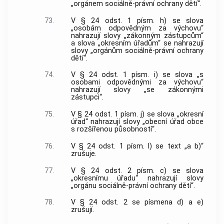
„orgánem sociálně-právní ochrany dětí“.
73.
V § 24 odst. 1 písm. h) se slova
„osobám odpovědným za výchovu“
nahrazují slovy „zákonným zástupcům“
a slova „okresním úřadům“ se nahrazují
slovy „orgánům sociálně-právní ochrany
dětí“.
74.
V § 24 odst. 1 písm. i) se slova „s
osobami odpovědnými za výchovu“
nahrazují slovy „se zákonnými
zástupci“.
75.
V § 24 odst. 1 písm. j) se slova „okresní
úřad“ nahrazují slovy „obecní úřad obce
s rozšířenou působností“.
76.
V § 24 odst. 1 písm. l) se text „a b)“
zrušuje.
77.
V § 24 odst. 2 písm. c) se slova
„okresnímu úřadu“ nahrazují slovy
„orgánu sociálně-právní ochrany dětí“.
78.
V § 24 odst. 2 se písmena d) a e)
zrušují.