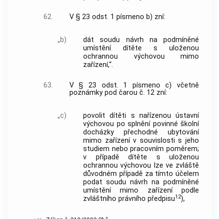
62.
V § 23 odst. 1 písmeno b) zní:
„b)
dát soudu návrh na podmíněné
umístění dítěte s uloženou
ochrannou výchovou mimo
zařízení,“.
63.
V § 23 odst. 1 písmeno c) včetně
poznámky pod čarou č. 12 zní:
„c)
povolit dítěti s nařízenou ústavní
výchovou po splnění povinné školní
docházky přechodné ubytování
mimo zařízení v souvislosti s jeho
studiem nebo pracovním poměrem;
v případě dítěte s uloženou
ochrannou výchovou lze ve zvláště
důvodném případě za tímto účelem
podat soudu návrh na podmíněné
umístění mimo zařízení podle
12
zvláštního právního předpisu
),