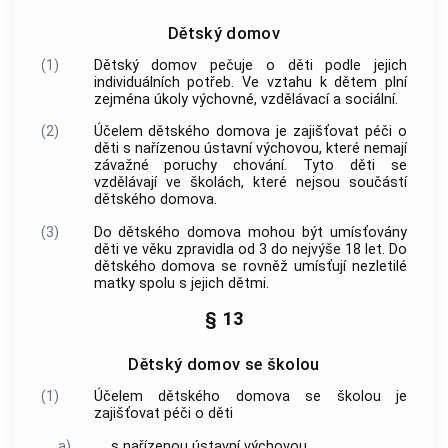
Dětský domov
(1)
Dětský domov pečuje o děti podle jejich
individuálních potřeb. Ve vztahu k dětem plní
zejména úkoly výchovné, vzdělávací a sociální.
(2)
Účelem dětského domova je zajišťovat péči o
děti s nařízenou ústavní výchovou, které nemají
závažné poruchy chování. Tyto děti se
vzdělávají ve školách, které nejsou součástí
dětského domova.
(3)
Do dětského domova mohou být umísťovány
děti ve věku zpravidla od 3 do nejvýše 18 let. Do
dětského domova se rovněž umísťují nezletilé
matky spolu s jejich dětmi.
§ 13
Dětský domov se školou
(1)
Účelem dětského domova se školou je
zajišťovat péči o děti
a)
s nařízenou ústavní výchovou,