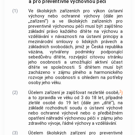
a pro preventivně výchovnou péči
(1)
Ve školských zařízeních pro výkon ústavní
výchovy nebo ochranné výchovy (dále jen
„zařízení“) a ve školských zařízeních pro
preventivně výchovnou péči musí být zajištěno
základní právo každého dítěte na výchovu a
vzdělávání v návaznosti na ústavní principy a
mezinárodní smlouvy o lidských právech a
základních svobodách, jimiž je Česká republika
vázána, vytvářeny podmínky podporující
sebedůvěru dítěte, rozvíjející citovou stránku
jeho osobnosti a umožňující aktivní účast
dítěte ve společnosti. S dítětem musí být
zacházeno v zájmu plného a harmonického
rozvoje jeho osobnosti s ohledem na potřeby
osoby jeho věku.
1
(2)
Účelem zařízení je zajišťovat nezletilé osobě,
)
a to zpravidla ve věku od 3 do 18 let, případně
zletilé osobě do 19 let (dále jen „dítě“), na
základě rozhodnutí soudu o ústavní výchově
nebo ochranné výchově nebo o předběžném
opatření náhradní výchovnou péči v zájmu jeho
zdravého vývoje, řádné výchovy a vzdělávání.
(3)
Účelem školských zařízení pro preventivně