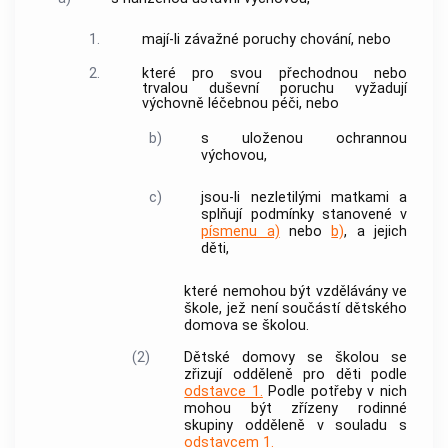
1.
mají-li závažné poruchy chování, nebo
2.
které pro svou přechodnou nebo
trvalou duševní poruchu vyžadují
výchovně léčebnou péči, nebo
b)
s uloženou ochrannou
výchovou,
c)
jsou-li nezletilými matkami a
splňují podmínky stanovené v
písmenu a)
nebo
b)
, a jejich
děti,
které nemohou být vzdělávány ve
škole, jež není součástí dětského
domova se školou.
(2)
Dětské domovy se školou se
zřizují odděleně pro děti podle
odstavce 1.
Podle potřeby v nich
mohou být zřízeny
rodinné
skupiny
odděleně v souladu s
odstavcem 1.