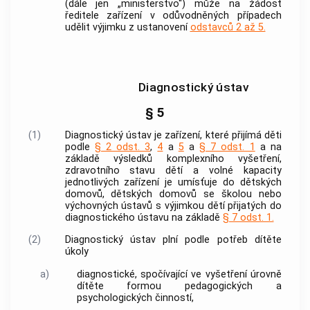
(dále jen „ministerstvo“) může na žádost
ředitele zařízení v odůvodněných případech
udělit výjimku z ustanovení
odstavců 2 až 5.
Diagnostický ústav
§ 5
(1)
Diagnostický ústav je zařízení, které přijímá děti
podle
§ 2 odst. 3
,
4
a
5
a
§ 7 odst. 1
a na
základě výsledků komplexního vyšetření,
zdravotního stavu dětí a volné kapacity
jednotlivých zařízení je umísťuje do dětských
domovů, dětských domovů se školou nebo
výchovných ústavů s výjimkou dětí přijatých do
diagnostického ústavu na základě
§ 7 odst. 1.
(2)
Diagnostický ústav plní podle potřeb dítěte
úkoly
a)
diagnostické, spočívající ve vyšetření úrovně
dítěte formou pedagogických a
psychologických činností,