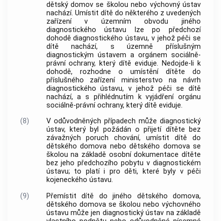
dětský domov se školou nebo výchovný ústav
nachází. Umístit dítě do některého z uvedených
zařízení v územním obvodu jiného
diagnostického ústavu lze po předchozí
dohodě diagnostického ústavu, v jehož péči se
dítě nachází, s územně příslušným
diagnostickým ústavem a orgánem sociálně-
právní ochrany, který dítě eviduje. Nedojde-li k
dohodě, rozhodne o umístění dítěte do
příslušného zařízení ministerstvo na návrh
diagnostického ústavu, v jehož péči se dítě
nachází, a s přihlédnutím k vyjádření orgánu
sociálně-právní ochrany, který dítě eviduje.
(8)
V odůvodněných případech může diagnostický
ústav, který byl požádán o přijetí dítěte bez
závažných poruch chování, umístit dítě do
dětského domova nebo dětského domova se
školou na základě osobní dokumentace dítěte
bez jeho předchozího pobytu v diagnostickém
ústavu; to platí i pro děti, které byly v péči
kojeneckého ústavu.
(9)
Přemístit dítě do jiného dětského domova,
dětského domova se školou nebo výchovného
ústavu může jen diagnostický ústav na základě