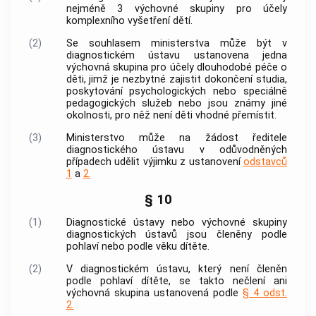
nejméně 3 výchovné skupiny pro účely
komplexního vyšetření dětí.
(2)
Se souhlasem ministerstva může být v
diagnostickém ústavu ustanovena jedna
výchovná skupina
pro účely dlouhodobé péče o
děti, jimž je nezbytné zajistit dokončení studia,
poskytování psychologických nebo speciálně
pedagogických služeb nebo jsou známy jiné
okolnosti, pro něž není děti vhodné přemístit.
(3)
Ministerstvo může na žádost ředitele
diagnostického ústavu v odůvodněných
případech udělit výjimku z ustanovení
odstavců
1
a
2.
§ 10
(1)
Diagnostické ústavy nebo
výchovné skupiny
diagnostických ústavů jsou členěny podle
pohlaví nebo podle věku dítěte.
(2)
V diagnostickém ústavu, který není členěn
podle pohlaví dítěte, se takto nečlení ani
výchovná skupina
ustanovená podle
§ 4 odst.
2.