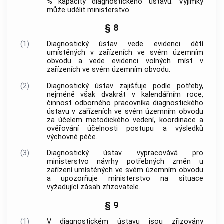
% kapacity diagnostického ústavu. Výjimky
může udělit ministerstvo.
§ 8
(1)
Diagnostický ústav vede evidenci dětí
umístěných v zařízeních ve svém územním
obvodu a vede evidenci volných míst v
zařízeních ve svém územním obvodu.
(2)
Diagnostický ústav zajišťuje podle potřeby,
nejméně však dvakrát v kalendářním roce,
činnost odborného pracovníka diagnostického
ústavu v zařízeních ve svém územním obvodu
za účelem metodického vedení, koordinace a
ověřování účelnosti postupu a výsledků
výchovné péče.
(3)
Diagnostický ústav vypracovává pro
ministerstvo návrhy potřebných změn u
zařízení umístěných ve svém územním obvodu
a upozorňuje ministerstvo na situace
vyžadující zásah zřizovatele.
§ 9
(1)
V diagnostickém ústavu jsou zřizovány