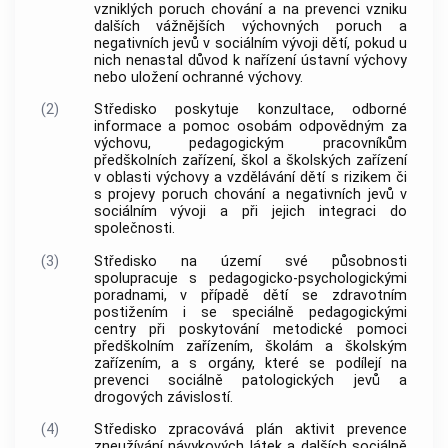
vzniklých poruch chování a na prevenci vzniku
dalších vážnějších výchovných poruch a
negativních jevů v sociálním vývoji dětí, pokud u
nich nenastal důvod k nařízení ústavní výchovy
nebo uložení ochranné výchovy.
(2)
Středisko poskytuje konzultace, odborné
informace a pomoc osobám odpovědným za
výchovu, pedagogickým pracovníkům
předškolních zařízení, škol a školských zařízení
v oblasti výchovy a vzdělávání dětí s rizikem či
s projevy poruch chování a negativních jevů v
sociálním vývoji a při jejich integraci do
společnosti.
(3)
Středisko na území své působnosti
spolupracuje s pedagogicko-psychologickými
poradnami, v případě dětí se zdravotním
postižením i se speciálně pedagogickými
centry při poskytování metodické pomoci
předškolním zařízením, školám a školským
zařízením, a s orgány, které se podílejí na
prevenci sociálně patologických jevů a
drogových závislostí.
(4)
Středisko zpracovává plán aktivit prevence
zneužívání návykových látek a dalších sociálně