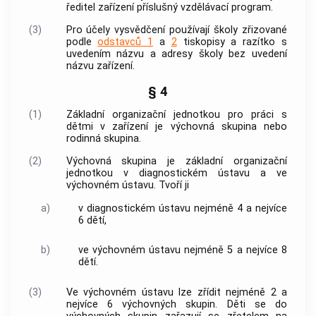
ředitel zařízení příslušný vzdělávací program.
(3)
Pro účely vysvědčení používají školy zřizované
podle
odstavců 1
a
2
tiskopisy a razítko s
uvedením názvu a adresy školy bez uvedení
názvu zařízení.
§ 4
(1)
Základní organizační jednotkou pro práci s
dětmi v zařízení je
výchovná skupina
nebo
rodinná skupina
.
(2)
Výchovná skupina
je základní organizační
jednotkou v diagnostickém ústavu a ve
výchovném ústavu. Tvoří ji
a)
v diagnostickém ústavu nejméně 4 a nejvíce
6 dětí,
b)
ve výchovném ústavu nejméně 5 a nejvíce 8
dětí.
(3)
Ve výchovném ústavu lze zřídit nejméně 2 a
nejvíce 6
výchovných skupin
. Děti se do