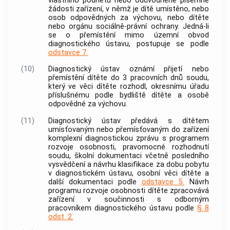
vlastního podnětu nebo odůvodněné písemné
žádosti zařízení, v němž je dítě umístěno, nebo
osob odpovědných za výchovu, nebo dítěte
nebo orgánu sociálně-právní ochrany. Jedná-li
se o přemístění mimo územní obvod
diagnostického ústavu, postupuje se podle
odstavce 7.
(10)
Diagnostický ústav oznámí přijetí nebo
přemístění dítěte do 3 pracovních dnů soudu,
který ve věci dítěte rozhodl, okresnímu úřadu
příslušnému podle bydliště dítěte a osobě
odpovědné za výchovu.
(11)
Diagnostický ústav předává s dítětem
umísťovaným nebo přemísťovaným do zařízení
komplexní diagnostickou zprávu s programem
rozvoje osobnosti, pravomocné rozhodnutí
soudu, školní dokumentaci včetně posledního
vysvědčení a návrhu klasifikace za dobu pobytu
v diagnostickém ústavu, osobní věci dítěte a
další dokumentaci podle
odstavce 5.
Návrh
programu rozvoje osobnosti dítěte zpracovává
zařízení v součinnosti s odborným
pracovníkem diagnostického ústavu podle
§ 8
odst. 2.