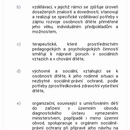
b)
vzdělávací, v jejichž rámci se zjišťuje úroveň
dosažených znalostí a dovedností, stanovují
a realizují se specifické vzdělávací potřeby v
zájmu rozvoje osobnosti dítěte přiměřeně
jeho věku, individuálním předpokladům a
možnostem,
c)
terapeutické, které prostřednictvím
pedagogických a psychologických činností
směřují k nápravě poruch v sociálních
vztazích a v chování dítěte,
d)
výchovné a sociální, vztahující se k
osobnosti dítěte, k jeho rodinné situaci a
nezbytné sociálně-právní ochraně; podle
potřeby zprostředkovává zdravotní vyšetření
dítěte,
e)
organizační, související s umísťováním dětí
do zařízení v územním obvodu
diagnostického ústavu vymezeném
ministerstvem, popřípadě i mimo územní
obvod; spolupracuje s orgánem sociálně-
právní ochrany při přípravě jeho návrhu na