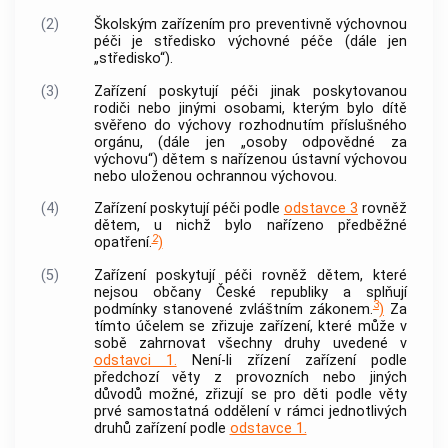
(2)
Školským zařízením pro preventivně výchovnou
péči je středisko výchovné péče (dále jen
„středisko“).
(3)
Zařízení poskytují péči jinak poskytovanou
rodiči nebo jinými osobami, kterým bylo dítě
svěřeno do výchovy rozhodnutím příslušného
orgánu, (dále jen „osoby odpovědné za
výchovu“) dětem s nařízenou ústavní výchovou
nebo uloženou ochrannou výchovou.
(4)
Zařízení poskytují péči podle
odstavce 3
rovněž
dětem, u nichž bylo nařízeno předběžné
2
opatření.
)
(5)
Zařízení poskytují péči rovněž dětem, které
nejsou občany České republiky a splňují
3
podmínky stanovené zvláštním zákonem.
)
Za
tímto účelem se zřizuje zařízení, které může v
sobě zahrnovat všechny druhy uvedené v
odstavci 1.
Není-li zřízení zařízení podle
předchozí věty z provozních nebo jiných
důvodů možné, zřizují se pro děti podle věty
prvé samostatná oddělení v rámci jednotlivých
druhů zařízení podle
odstavce 1.