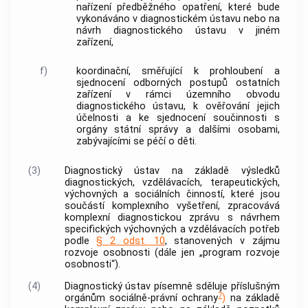
nařízení předběžného opatření, které bude
vykonáváno v diagnostickém ústavu nebo na
návrh diagnostického ústavu v jiném
zařízení,
f)
koordinační, směřující k prohloubení a
sjednocení odborných postupů ostatních
zařízení v rámci územního obvodu
diagnostického ústavu, k ověřování jejich
účelnosti a ke sjednocení součinnosti s
orgány státní správy a dalšími osobami,
zabývajícími se péčí o děti.
(3)
Diagnostický ústav na základě výsledků
diagnostických, vzdělávacích, terapeutických,
výchovných a sociálních činností, které jsou
součástí komplexního vyšetření, zpracovává
komplexní diagnostickou zprávu s návrhem
specifických výchovných a vzdělávacích potřeb
podle
§ 2 odst. 10
, stanovených v zájmu
rozvoje osobnosti (dále jen „program rozvoje
osobnosti“).
(4)
Diagnostický ústav písemně sděluje příslušným
7
orgánům sociálně-právní ochrany
)
na základě