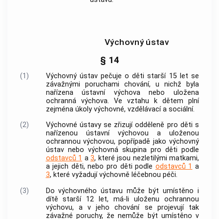
Výchovný ústav
§ 14
(1)
Výchovný ústav pečuje o děti starší 15 let se
závažnými poruchami chování, u nichž byla
nařízena ústavní výchova nebo uložena
ochranná výchova. Ve vztahu k dětem plní
zejména úkoly výchovné, vzdělávací a sociální.
(2)
Výchovné ústavy se zřizují odděleně pro děti s
nařízenou ústavní výchovou a uloženou
ochrannou výchovou, popřípadě jako výchovný
ústav nebo
výchovná skupina
pro děti podle
odstavců 1
a
3
, které jsou nezletilými matkami,
a jejich děti, nebo pro děti podle
odstavců 1
a
3
, které vyžadují výchovně léčebnou péči.
(3)
Do výchovného ústavu může být umístěno i
dítě starší 12 let, má-li uloženu ochrannou
výchovu, a v jeho chování se projevují tak
závažné poruchy, že nemůže být umístěno v