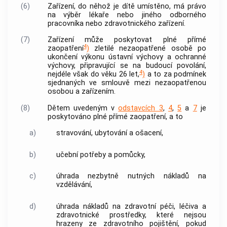
(6)
Zařízení, do něhož je dítě umístěno, má právo
na výběr lékaře nebo jiného odborného
pracovníka nebo zdravotnického zařízení.
(7)
Zařízení může poskytovat plné přímé
4
zaopatření
)
zletilé nezaopatřené osobě po
ukončení výkonu ústavní výchovy a ochranné
výchovy, připravující se na budoucí povolání,
4
nejdéle však do věku 26 let,
)
a to za podmínek
sjednaných ve smlouvě mezi nezaopatřenou
osobou a zařízením.
(8)
Dětem uvedeným v
odstavcích 3
,
4
,
5
a
7
je
poskytováno plné přímé zaopatření, a to
a)
stravování, ubytování a ošacení,
b)
učební potřeby a pomůcky,
c)
úhrada nezbytně nutných nákladů na
vzdělávání,
d)
úhrada nákladů na zdravotní péči, léčiva a
zdravotnické prostředky, které nejsou
hrazeny ze zdravotního pojištění, pokud