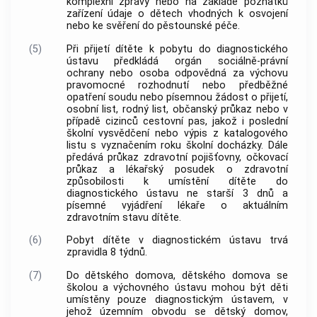
komplexní zprávy nebo na základě poznatků
zařízení údaje o dětech vhodných k osvojení
nebo ke svěření do pěstounské péče.
(5)
Při přijetí dítěte k pobytu do diagnostického
ústavu předkládá orgán sociálně-právní
ochrany nebo osoba odpovědná za výchovu
pravomocné rozhodnutí nebo předběžné
opatření soudu nebo písemnou žádost o přijetí,
osobní list, rodný list, občanský průkaz nebo v
případě cizinců cestovní pas, jakož i poslední
školní vysvědčení nebo výpis z katalogového
listu s vyznačením roku školní docházky. Dále
předává průkaz zdravotní pojišťovny, očkovací
průkaz a lékařský posudek o zdravotní
způsobilosti k umístění dítěte do
diagnostického ústavu ne starší 3 dnů a
písemné vyjádření lékaře o aktuálním
zdravotním stavu dítěte.
(6)
Pobyt dítěte v diagnostickém ústavu trvá
zpravidla 8 týdnů.
(7)
Do dětského domova, dětského domova se
školou a výchovného ústavu mohou být děti
umístěny pouze diagnostickým ústavem, v
jehož územním obvodu se dětský domov,