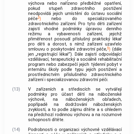
výchova nebo nařízeno předběžné opatření,
pokud stupeň zdravotního postižení
neodpovídá jejich umístění do ústavu sociální
5
péče
)
nebo do specializovaného
zdravotnického zařízení. Pro tyto děti zařízení
zajistí vhodné podmínky úpravou denního
režimu a vybavenosti zařízení, jejichž
přiměřenost posoudí příslušný praktický lékař
pro děti a dorost, s nímž zařízení uzavřelo
6
smlouvu o poskytování zdravotní péče,
)
(dále
jen „registrující lékař“). Dále zajistí odpovídající
vzdělávací, terapeutický a sociálně rehabilitační
program nebo zabezpečí jejich týdenní pobyt v
internátu školy podle typu jejich postižení a
prostřednictvím příslušného zdravotnického
zařízení i specializovanou zdravotní péči.
(13)
V zařízeních a střediscích se vytvářejí
podmínky pro účast dětí na náboženské
výchově, na náboženských obřadech,
popřípadě na dodržování náboženských
zvyklostí, a to podle zájmu dítěte a s ohledem
na předchozí rodinnou výchovu a na rozumové
schopnosti dítěte.
(14)
Podrobnosti o organizaci výchovně vzdělávací