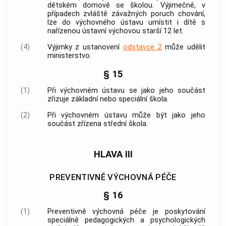
dětském domově se školou. Výjimečně, v
případech zvláště závažných poruch chování,
lze do výchovného ústavu umístit i dítě s
nařízenou ústavní výchovou starší 12 let.
(4)
Výjimky z ustanovení
odstavce 2
může udělit
ministerstvo.
§ 15
(1)
Při výchovném ústavu se jako jeho součást
zřizuje základní nebo speciální škola.
(2)
Při výchovném ústavu může být jako jeho
součást zřízena střední škola.
HLAVA III
PREVENTIVNĚ VÝCHOVNÁ PÉČE
§ 16
(1)
Preventivně výchovná péče je poskytování
speciálně pedagogických a psychologických