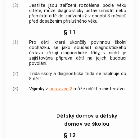
(3)
Jestliže jsou zařízení rozdělena podle věku
dítěte, může diagnostický ústav umístit nebo
přemístit dítě do zařízení již v období 3 měsíců
před dosažením příslušného věku.
§ 11
(1)
Pro děti, které ukončily povinnou školní
docházku, se jako součást diagnostického
ústavu zřizují diagnostické třídy, v nichž je
zajišťována příprava dětí na jejich budoucí
povolání.
(2)
Třída školy a diagnostická třída se naplňuje do
8 dětí.
(3)
Výjimky z
odstavce 2
může udělit ministerstvo.
Dětský domov a dětský
domov se školou
§ 12