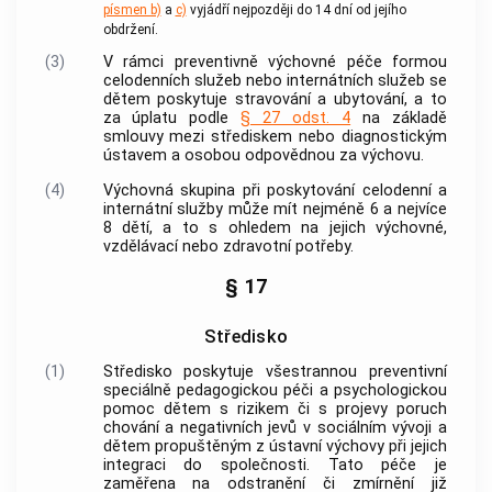
písmen b)
a
c)
vyjádří nejpozději do 14 dní od jejího
obdržení.
(3)
V rámci preventivně výchovné péče formou
celodenních služeb nebo internátních služeb se
dětem poskytuje stravování a ubytování, a to
za úplatu podle
§ 27 odst. 4
na základě
smlouvy mezi střediskem nebo diagnostickým
ústavem a osobou odpovědnou za výchovu.
(4)
Výchovná skupina
při poskytování celodenní a
internátní služby může mít nejméně 6 a nejvíce
8 dětí, a to s ohledem na jejich výchovné,
vzdělávací nebo zdravotní potřeby.
§ 17
Středisko
(1)
Středisko poskytuje všestrannou preventivní
speciálně pedagogickou péči a psychologickou
pomoc dětem s rizikem či s projevy poruch
chování a negativních jevů v sociálním vývoji a
dětem propuštěným z ústavní výchovy při jejich
integraci do společnosti. Tato péče je
zaměřena na odstranění či zmírnění již