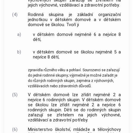
výchovných skupin
zařazují se zřetelem na
jejich výchovné, vzdělávací a zdravotní potřeby.
(4)
Rodinná skupina
je základní organizační
jednotkou v dětském domově a v dětském
domově se školou. Tvoří ji
a)
v dětském domově nejméně 6 a nejvíce 8
dětí,
b)
v dětském domově se školou nejméně 5 a
nejvíce 8 dětí,
zpravidla různého věku a pohlaví. Sourozenci se zařazují
do jedné
rodinné skupiny
; výjimečně je možné zařadit je
do různých
rodinných skupin
, zejména z výchovných,
vzdělávacích nebo zdravotních důvodů.
(5)
V dětském domově lze zřídit nejméně 2 a
nejvíce 6
rodinných skupin
. V dětském domově
se školou lze zřídit nejméně 2 a nejvíce 6
rodinných skupin
. Děti se do
rodinných skupin
zařazují se zřetelem na jejich výchovné,
vzdělávací a zdravotní potřeby.
(6)
Ministerstvo školství, mládeže a tělovýchovy