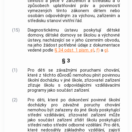
činnosti a péče v zařízeních a středisku a o
způsobech uplatňování práv a povinností
vymezených tímto zákonem dětem nebo
osobám odpovědným za výchovu, zařízením a
středisku stanoví vnitřní řád.
(15)
Diagnostickému ústavu poskytují dětské
domovy, dětské domovy se školou a výchovné
ústavy, nacházející se v jeho územním obvodu,
na jeho žádost potřebné údaje z dokumentace
vedené podle
§ 34 odst. 1 písm. e)
,
f)
a
g)
.
§ 3
(1)
Pro děti se závažnými poruchami chování,
které z těchto důvodů nemohou plnit povinnou
školní docházku v jiné škole, zřizovatel zařízení
zřizuje školu s odpovídajícími vzdělávacími
programy jako součást zařízení.
(2)
Pro děti, které po dokončení povinné školní
docházky pro závažné poruchy chování
nemohou být zařazeny do jiné školy poskytující
střední vzdělávání, zřizovatel zařízení může
jako součást zařízení zřídit školu poskytující
střední nebo střední odborné vzdělání. Pro děti,
které nedosáhly základního vzdělání, zajistí