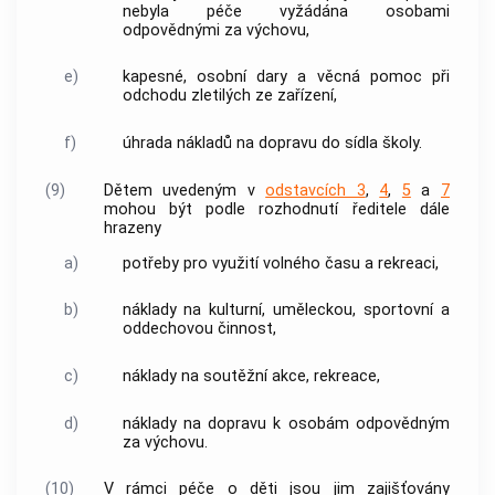
nebyla péče vyžádána osobami
odpovědnými za výchovu,
e)
kapesné, osobní dary a věcná pomoc při
odchodu zletilých ze zařízení,
f)
úhrada nákladů na dopravu do sídla školy.
(9)
Dětem uvedeným v
odstavcích 3
,
4
,
5
a
7
mohou být podle rozhodnutí ředitele dále
hrazeny
a)
potřeby pro využití volného času a rekreaci,
b)
náklady na kulturní, uměleckou, sportovní a
oddechovou činnost,
c)
náklady na soutěžní akce, rekreace,
d)
náklady na dopravu k osobám odpovědným
za výchovu.
(10)
V rámci péče o děti jsou jim zajišťovány