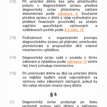
(12)
Při umístění dítěte bez jeho předchozího
pobytu v diagnostickém ústavu předává
diagnostický ústav příslušnému zařízení
dokumentaci podle
odstavce 5.
Současně
předává zprávu o dítěti s údaji rozhodnými pro
přidělení finančních prostředků za účelem
zajištění specifických výchovných a
vzdělávacích potřeb podle
§ 2 odst. 10.
(13)
Podrobnosti o organizačním postupu
diagnostického ústavu při přijímání, umísťování,
přemísťování a propouštění dětí stanoví
ministerstvo vyhláškou.
(14)
Diagnostický ústav vydá v souladu s tímto
zákonem a vyhláškou podle
odstavce 13
vnitřní
řád, který schvaluje ministerstvo.
(15)
Při umísťování dítěte se dbá na umístění dítěte
co nejblíže bydlišti osob odpovědných za
výchovu nebo zákonných zástupců, pokud by
tím nebyl ohrožen mravní vývoj dítěte.
§ 6
(1)
Diagnostický ústav poskytuje po dobu
nezbytně nutnou péči dětem s nařízenou