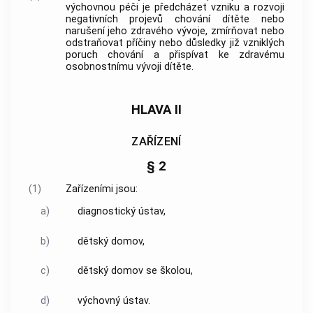
výchovnou péči je předcházet vzniku a rozvoji
negativních projevů chování dítěte nebo
narušení jeho zdravého vývoje, zmírňovat nebo
odstraňovat příčiny nebo důsledky již vzniklých
poruch chování a přispívat ke zdravému
osobnostnímu vývoji dítěte.
HLAVA II
ZAŘÍZENÍ
§ 2
(1)
Zařízeními jsou:
a)
diagnostický ústav,
b)
dětský domov,
c)
dětský domov se školou,
d)
výchovný ústav.