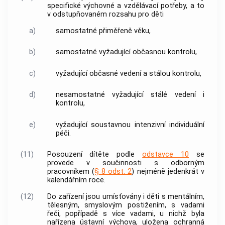
specifické výchovné a vzdělávací potřeby, a to
v odstupňovaném rozsahu pro děti
a)
samostatné přiměřeně věku,
b)
samostatné vyžadující občasnou kontrolu,
c)
vyžadující občasné vedení a stálou kontrolu,
d)
nesamostatné vyžadující stálé vedení i
kontrolu,
e)
vyžadující soustavnou intenzivní individuální
péči.
(11)
Posouzení dítěte podle
odstavce 10
se
provede v součinnosti s odborným
pracovníkem (
§ 8 odst. 2
) nejméně jedenkrát v
kalendářním roce.
(12)
Do zařízení jsou umísťovány i děti s mentálním,
tělesným, smyslovým postižením, s vadami
řeči, popřípadě s více vadami, u nichž byla
nařízena ústavní výchova, uložena ochranná