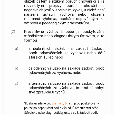
služeb dětem s rizikem poruch chování či s již
rozvinutými projevy poruch chování a
negativních jevů v sociálním vývoji, u nichž není
nařízena ústavní výchova nebo uložena
ochranná výchova, osobám odpovědným za
výchovu a pedagogickým pracovníkům.
(2)
Preventivně výchovná péče je poskytována
střediskem nebo diagnostickým ústavem, a to
formou
a)
ambulantních služeb na základě žádosti
osob odpovědných za výchovu nebo dětí
starších 15 let, nebo
b)
celodenních služeb na základě žádosti osob
odpovědných za výchovu, nebo
c)
internátních služeb na základě žádosti osob
odpovědných za výchovu; internátní pobyt
trvá zpravidla 8 týdnů.
Služby uvedené pod
písmeny b)
a
c)
jsou poskytovány
pouze po doporučení podle výsledků ambulantní péče.
Středisko nebo diagnostický ústav se k žádosti podle