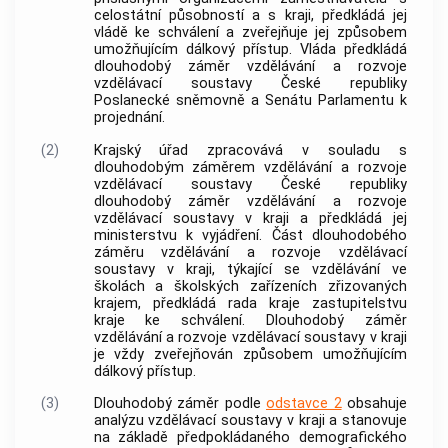
celostátní působností a s kraji, předkládá jej
vládě ke schválení a zveřejňuje jej způsobem
umožňujícím dálkový přístup. Vláda předkládá
dlouhodobý záměr vzdělávání a rozvoje
vzdělávací soustavy České republiky
Poslanecké sněmovně a Senátu Parlamentu k
projednání.
(2)
Krajský úřad zpracovává v souladu s
dlouhodobým záměrem vzdělávání a rozvoje
vzdělávací soustavy České republiky
dlouhodobý záměr vzdělávání a rozvoje
vzdělávací soustavy v kraji a předkládá jej
ministerstvu k vyjádření. Část dlouhodobého
záměru vzdělávání a rozvoje vzdělávací
soustavy v kraji, týkající se vzdělávání ve
školách a školských zařízeních zřizovaných
krajem, předkládá rada kraje zastupitelstvu
kraje ke schválení. Dlouhodobý záměr
vzdělávání a rozvoje vzdělávací soustavy v kraji
je vždy zveřejňován způsobem umožňujícím
dálkový přístup.
(3)
Dlouhodobý záměr podle
odstavce 2
obsahuje
analýzu vzdělávací soustavy v kraji a stanovuje
na základě předpokládaného demografického