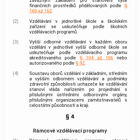
závazným základem pro stanovení výše
finančních prostředků přidělovaných podle
§
160 až 162
.
(2)
Vzdělávání v jednotlivé škole a školském
zařízení se uskutečňuje podle školních
vzdělávacích programů.
(3)
Vyšší odborné vzdělávání v každém oboru
vzdělání v jednotlivé vyšší odborné škole se
uskutečňuje podle vzdělávacího programu
akreditovaného podle
§ 104 až 106
nebo
autorizovaného podle
§ 92
.
(4)
Soustavu oborů vzdělání v základním, středním
a vyšším odborném vzdělávání a podmínky
zdravotní způsobilosti uchazeče ke vzdělávání
stanoví vláda nařízením po projednání s
příslušnými ústředními odborovými orgány,
příslušnými organizacemi zaměstnavatelů s
celostátní působností a kraji.
§ 4
Rámcové vzdělávací programy