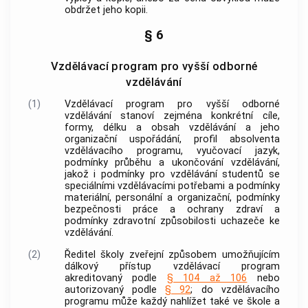
obdržet jeho kopii.
§ 6
Vzdělávací program pro vyšší odborné
vzdělávání
(1)
Vzdělávací program pro vyšší odborné
vzdělávání stanoví zejména konkrétní cíle,
formy, délku a obsah vzdělávání a jeho
organizační uspořádání, profil absolventa
vzdělávacího programu, vyučovací jazyk,
podmínky průběhu a ukončování vzdělávání,
jakož i podmínky pro vzdělávání studentů se
speciálními vzdělávacími potřebami a podmínky
materiální, personální a organizační, podmínky
bezpečnosti práce a ochrany zdraví a
podmínky zdravotní způsobilosti uchazeče ke
vzdělávání.
(2)
Ředitel školy zveřejní způsobem umožňujícím
dálkový přístup vzdělávací program
akreditovaný podle
§ 104 až 106
nebo
autorizovaný podle
§ 92
; do vzdělávacího
programu může každý nahlížet také ve škole a