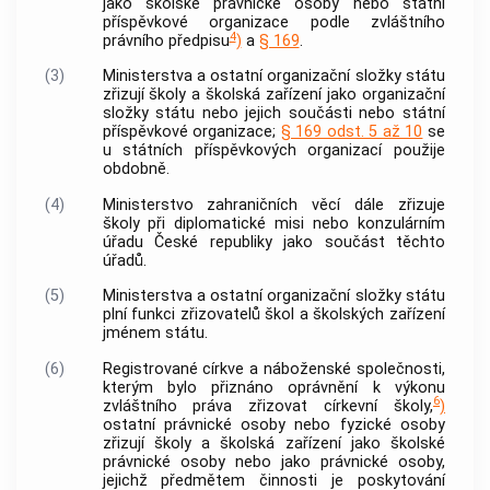
jako
školské právnické osoby
nebo státní
příspěvkové organizace podle zvláštního
4
právního předpisu
)
a
§ 169
.
(3)
Ministerstva a ostatní organizační složky státu
zřizují školy a školská zařízení jako organizační
složky státu nebo jejich součásti nebo státní
příspěvkové organizace;
§ 169 odst. 5 až 10
se
u státních příspěvkových organizací použije
obdobně.
(4)
Ministerstvo zahraničních věcí dále zřizuje
školy při diplomatické misi nebo konzulárním
úřadu České republiky jako součást těchto
úřadů.
(5)
Ministerstva a ostatní organizační složky státu
plní funkci zřizovatelů škol a školských zařízení
jménem státu.
(6)
Registrované církve a náboženské společnosti,
kterým bylo přiznáno oprávnění k výkonu
6
zvláštního práva zřizovat církevní školy,
)
ostatní právnické osoby nebo fyzické osoby
zřizují školy a školská zařízení jako
školské
právnické osoby
nebo jako právnické osoby,
jejichž předmětem činnosti je poskytování