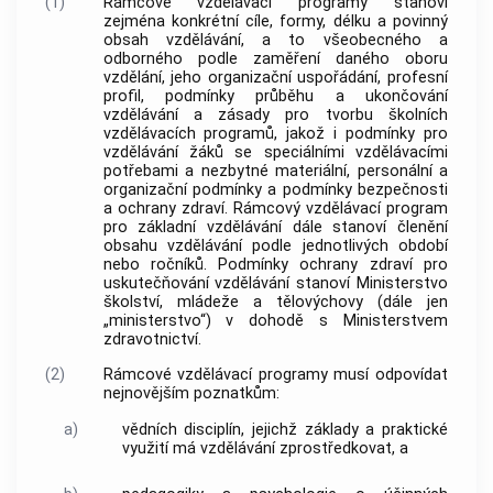
(1)
Rámcové vzdělávací programy stanoví
zejména konkrétní cíle, formy, délku a povinný
obsah vzdělávání, a to všeobecného a
odborného podle zaměření daného oboru
vzdělání, jeho organizační uspořádání, profesní
profil, podmínky průběhu a ukončování
vzdělávání a zásady pro tvorbu školních
vzdělávacích programů, jakož i podmínky pro
vzdělávání žáků se speciálními vzdělávacími
potřebami a nezbytné materiální, personální a
organizační podmínky a podmínky bezpečnosti
a ochrany zdraví. Rámcový vzdělávací program
pro základní vzdělávání dále stanoví členění
obsahu vzdělávání podle jednotlivých období
nebo ročníků. Podmínky ochrany zdraví pro
uskutečňování vzdělávání stanoví Ministerstvo
školství, mládeže a tělovýchovy (dále jen
„ministerstvo“) v dohodě s Ministerstvem
zdravotnictví.
(2)
Rámcové vzdělávací programy musí odpovídat
nejnovějším poznatkům:
a)
vědních disciplín, jejichž základy a praktické
využití má vzdělávání zprostředkovat, a