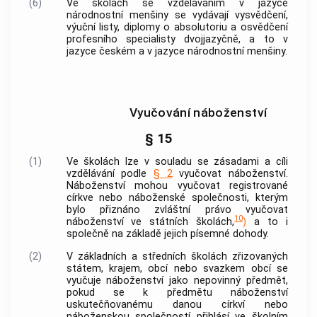
(6)
Ve školách se vzděláváním v jazyce
národnostní menšiny se vydávají vysvědčení,
výuční listy, diplomy o absolutoriu a osvědčení
profesního specialisty dvojjazyčně, a to v
jazyce českém a v jazyce národnostní menšiny.
Vyučování náboženství
§ 15
(1)
Ve školách lze v souladu se zásadami a cíli
vzdělávání podle
§ 2
vyučovat náboženství.
Náboženství mohou vyučovat registrované
církve nebo náboženské společnosti, kterým
bylo přiznáno zvláštní právo vyučovat
10
náboženství ve státních školách,
)
a to i
společně na základě jejich písemné dohody.
(2)
V základních a středních školách zřizovaných
státem, krajem,
obcí
nebo svazkem
obcí
se
vyučuje náboženství jako nepovinný předmět,
pokud se k předmětu náboženství
uskutečňovanému danou církví nebo
náboženskou společností přihlásí ve školním