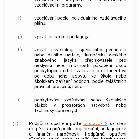
vzdělávacími programy,
f)
vzdělávání podle individuálního vzdělávacího
plánu,
g)
využití asistenta pedagoga,
h)
využití psychologa, speciálního pedagoga
nebo dalšího učitele, tlumočníka českého
znakového jazyka, přepisovatele pro
neslyšící nebo možnosti působení osob
poskytujících dítěti, žákovi nebo studentovi
po dobu jeho pobytu ve škole nebo
školském zařízení podporu podle zvláštních
právních předpisů, nebo
i)
poskytování vzdělávání nebo školských
služeb v prostorách stavebně nebo
technicky upravených.
(3)
Podpůrná opatření
podle
odstavce 2
se člení
do pěti stupňů podle organizační, pedagogické
a finanční náročnosti.
Podpůrná opatření