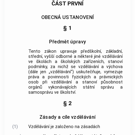
ČÁST PRVNÍ
OBECNÁ USTANOVENÍ
§ 1
Předmět úpravy
Tento zákon upravuje předškolní, základní,
střední, vyšší odborné a některé jiné vzdělávání
ve školách a školských zařízeních, stanoví
podmínky, za nichž se vzdělávání a výchova
(dále jen „vzdělávání“) uskutečňuje, vymezuje
práva a povinnosti fyzických a právnických
osob při vzdělávání a stanoví působnost
orgánů vykonávajících státní správu a
samosprávu ve školství.
§ 2
Zásady a cíle vzdělávání
(1)
Vzdělávání je založeno na zásadách