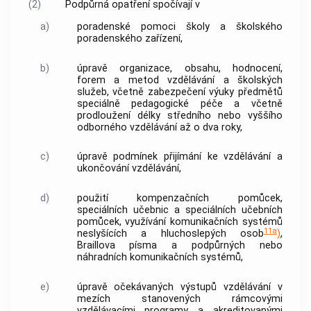
(2)
Podpůrná opatření
spočívají v
a)
poradenské pomoci školy a školského
poradenského zařízení,
b)
úpravě organizace, obsahu, hodnocení,
forem a metod vzdělávání a školských
služeb, včetně zabezpečení výuky předmětů
speciálně pedagogické péče a včetně
prodloužení délky středního nebo vyššího
odborného vzdělávání až o dva roky,
c)
úpravě podmínek přijímání ke vzdělávání a
ukončování vzdělávání,
d)
použití kompenzačních pomůcek,
speciálních učebnic a speciálních učebních
pomůcek, využívání komunikačních systémů
11a
neslyšících a hluchoslepých osob
)
,
Braillova písma a podpůrných nebo
náhradních komunikačních systémů,
e)
úpravě očekávaných výstupů vzdělávání v
mezích stanovených rámcovými
vzdělávacími programy a akreditovanými