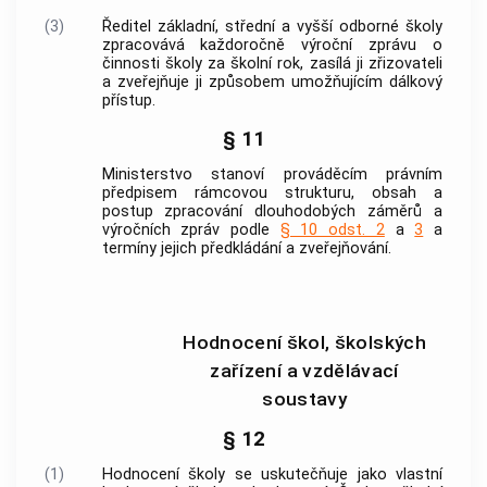
(3)
Ředitel základní, střední a vyšší odborné školy
zpracovává každoročně výroční zprávu o
činnosti školy za školní rok, zasílá ji zřizovateli
a zveřejňuje ji způsobem umožňujícím dálkový
přístup.
§ 11
Ministerstvo stanoví prováděcím právním
předpisem rámcovou strukturu, obsah a
postup zpracování dlouhodobých záměrů a
výročních zpráv podle
§ 10 odst. 2
a
3
a
termíny jejich předkládání a zveřejňování.
Hodnocení škol, školských
zařízení a vzdělávací
soustavy
§ 12
(1)
Hodnocení školy se uskutečňuje jako vlastní