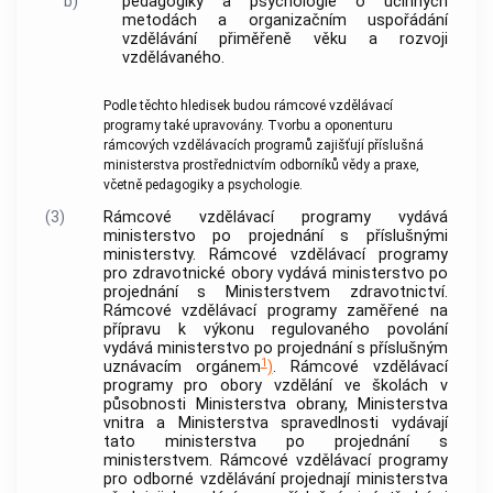
b)
pedagogiky a psychologie o účinných
metodách a organizačním uspořádání
vzdělávání přiměřeně věku a rozvoji
vzdělávaného.
Podle těchto hledisek budou rámcové vzdělávací
programy také upravovány. Tvorbu a oponenturu
rámcových vzdělávacích programů zajišťují příslušná
ministerstva prostřednictvím odborníků vědy a praxe,
včetně pedagogiky a psychologie.
(3)
Rámcové vzdělávací programy vydává
ministerstvo po projednání s příslušnými
ministerstvy. Rámcové vzdělávací programy
pro zdravotnické obory vydává ministerstvo po
projednání s Ministerstvem zdravotnictví.
Rámcové vzdělávací programy zaměřené na
přípravu k výkonu regulovaného povolání
vydává ministerstvo po projednání s příslušným
1
uznávacím orgánem
)
. Rámcové vzdělávací
programy pro obory vzdělání ve školách v
působnosti Ministerstva obrany, Ministerstva
vnitra a Ministerstva spravedlnosti vydávají
tato ministerstva po projednání s
ministerstvem. Rámcové vzdělávací programy
pro odborné vzdělávání projednají ministerstva