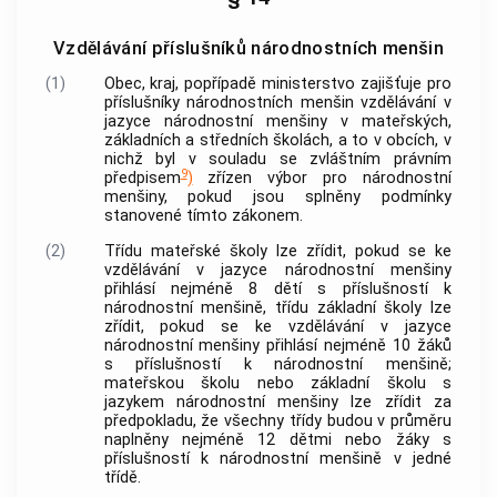
Vzdělávání příslušníků národnostních menšin
(1)
Obec
, kraj, popřípadě ministerstvo zajišťuje pro
příslušníky národnostních menšin vzdělávání v
jazyce národnostní menšiny v mateřských,
základních a středních školách, a to v
obcích
, v
nichž byl v souladu se zvláštním právním
9
předpisem
)
zřízen výbor pro národnostní
menšiny, pokud jsou splněny podmínky
stanovené tímto zákonem.
(2)
Třídu mateřské školy lze zřídit, pokud se ke
vzdělávání v jazyce národnostní menšiny
přihlásí nejméně 8 dětí s příslušností k
národnostní menšině, třídu základní školy lze
zřídit, pokud se ke vzdělávání v jazyce
národnostní menšiny přihlásí nejméně 10 žáků
s příslušností k národnostní menšině;
mateřskou školu nebo základní školu s
jazykem národnostní menšiny lze zřídit za
předpokladu, že všechny třídy budou v průměru
naplněny nejméně 12 dětmi nebo žáky s
příslušností k národnostní menšině v jedné
třídě.