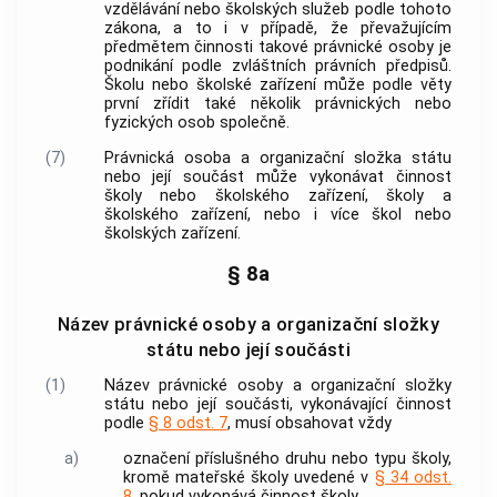
vzdělávání nebo školských služeb podle tohoto
zákona, a to i v případě, že převažujícím
předmětem činnosti takové právnické osoby je
podnikání podle zvláštních právních předpisů.
Školu nebo školské zařízení může podle věty
první zřídit také několik právnických nebo
fyzických osob společně.
(7)
Právnická osoba a organizační složka státu
nebo její součást může vykonávat činnost
školy nebo školského zařízení, školy a
školského zařízení, nebo i více škol nebo
školských zařízení.
§ 8a
Název právnické osoby a organizační složky
státu nebo její součásti
(1)
Název právnické osoby a organizační složky
státu nebo její součásti, vykonávající činnost
podle
§ 8 odst. 7
, musí obsahovat vždy
a)
označení příslušného druhu nebo typu školy,
kromě mateřské školy uvedené v
§ 34 odst.
8
, pokud vykonává činnost školy,