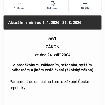
Obsah
Stáhnout
Tisknout
Aktuální znění
od 1. 1. 2026 - 31. 8. 2026
561
ZÁKON
ze dne 24. září 2004
o předškolním, základním, středním, vyšším
odborném a jiném vzdělávání (školský zákon)
Parlament se usnesl na tomto zákoně České
republiky: