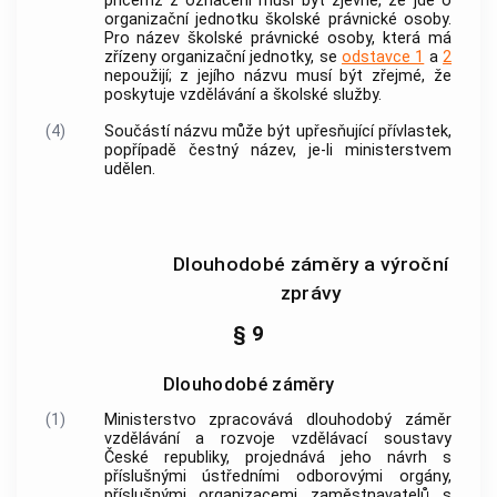
přičemž z označení musí být zjevné, že jde o
organizační jednotku
školské právnické osoby
.
Pro název
školské právnické osoby
, která má
zřízeny
organizační jednotky
, se
odstavce 1
a
2
nepoužijí; z jejího názvu musí být zřejmé, že
poskytuje vzdělávání a školské služby.
(4)
Součástí názvu může být upřesňující přívlastek,
popřípadě čestný název, je-li ministerstvem
udělen.
Dlouhodobé záměry a výroční
zprávy
§ 9
Dlouhodobé záměry
(1)
Ministerstvo zpracovává dlouhodobý záměr
vzdělávání a rozvoje vzdělávací soustavy
České republiky, projednává jeho návrh s
příslušnými ústředními odborovými orgány,
příslušnými organizacemi zaměstnavatelů s