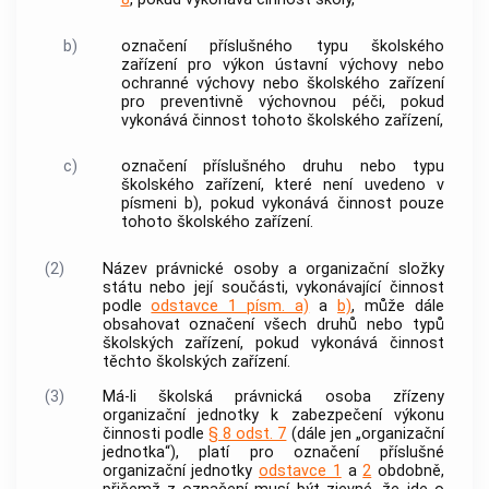
b)
označení příslušného typu školského
zařízení pro výkon ústavní výchovy nebo
ochranné výchovy nebo školského zařízení
pro preventivně výchovnou péči, pokud
vykonává činnost tohoto školského zařízení,
c)
označení příslušného druhu nebo typu
školského zařízení, které není uvedeno v
písmeni b), pokud vykonává činnost pouze
tohoto školského zařízení.
(2)
Název právnické osoby a organizační složky
státu nebo její součásti, vykonávající činnost
podle
odstavce 1 písm. a)
a
b)
, může dále
obsahovat označení všech druhů nebo typů
školských zařízení, pokud vykonává činnost
těchto školských zařízení.
(3)
Má-li
školská právnická osoba
zřízeny
organizační jednotky
k zabezpečení výkonu
činnosti podle
§ 8 odst. 7
(dále jen „
organizační
jednotka
“), platí pro označení příslušné
organizační jednotky
odstavce 1
a
2
obdobně,