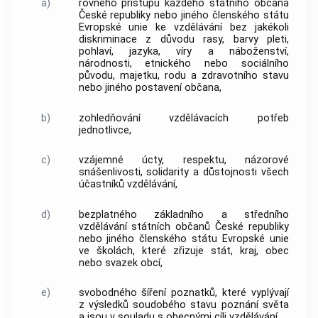
a)
rovného přístupu každého státního občana
České republiky nebo jiného členského státu
Evropské unie ke vzdělávání bez jakékoli
diskriminace z důvodu rasy, barvy pleti,
pohlaví, jazyka, víry a náboženství,
národnosti, etnického nebo sociálního
původu, majetku, rodu a zdravotního stavu
nebo jiného postavení občana,
b)
zohledňování vzdělávacích potřeb
jednotlivce,
c)
vzájemné úcty, respektu, názorové
snášenlivosti, solidarity a důstojnosti všech
účastníků vzdělávání,
d)
bezplatného základního a středního
vzdělávání státních občanů České republiky
nebo jiného členského státu Evropské unie
ve školách, které zřizuje stát, kraj,
obec
nebo svazek
obcí
,
e)
svobodného šíření poznatků, které vyplývají
z výsledků soudobého stavu poznání světa
a jsou v souladu s obecnými cíli vzdělávání,