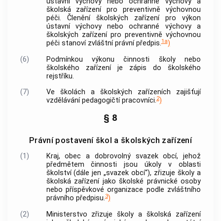
ústavní výchovy nebo ochranné výchovy a
školská zařízení pro preventivně výchovnou
péči. Členění školských zařízení pro výkon
ústavní výchovy nebo ochranné výchovy a
školských zařízení pro preventivně výchovnou
1a
péči stanoví zvláštní právní předpis.
)
(6)
Podmínkou výkonu činnosti školy nebo
školského zařízení je zápis do školského
rejstříku.
(7)
Ve školách a školských zařízeních zajišťují
2
vzdělávání pedagogičtí pracovníci.
)
§ 8
Právní postavení škol a školských zařízení
(1)
Kraj,
obec
a dobrovolný svazek
obcí
, jehož
předmětem činnosti jsou úkoly v oblasti
školství (dále jen „svazek
obcí
“), zřizuje školy a
školská zařízení jako
školské právnické osoby
nebo příspěvkové organizace podle zvláštního
3
právního předpisu.
)
(2)
Ministerstvo zřizuje školy a školská zařízení