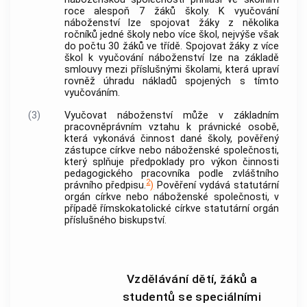
roce alespoň 7 žáků školy. K vyučování
náboženství lze spojovat žáky z několika
ročníků jedné školy nebo více škol, nejvýše však
do počtu 30 žáků ve třídě. Spojovat žáky z více
škol k vyučování náboženství lze na základě
smlouvy mezi příslušnými školami, která upraví
rovněž úhradu nákladů spojených s tímto
vyučováním.
(3)
Vyučovat náboženství může v základním
pracovněprávním vztahu k právnické osobě,
která vykonává činnost dané školy, pověřený
zástupce církve nebo náboženské společnosti,
který splňuje předpoklady pro výkon činnosti
pedagogického pracovníka podle zvláštního
2
právního předpisu.
)
Pověření vydává statutární
orgán církve nebo náboženské společnosti, v
případě římskokatolické církve statutární orgán
příslušného biskupství.
Vzdělávání dětí, žáků a
studentů se speciálními