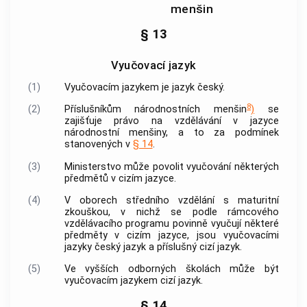
menšin
§ 13
Vyučovací jazyk
(1)
Vyučovacím jazykem je jazyk český.
8
(2)
Příslušníkům národnostních menšin
)
se
zajišťuje právo na vzdělávání v jazyce
národnostní menšiny, a to za podmínek
stanovených v
§ 14
.
(3)
Ministerstvo může povolit vyučování některých
předmětů v cizím jazyce.
(4)
V oborech středního vzdělání s maturitní
zkouškou, v nichž se podle rámcového
vzdělávacího programu povinně vyučují některé
předměty v cizím jazyce, jsou vyučovacími
jazyky český jazyk a příslušný cizí jazyk.
(5)
Ve vyšších odborných školách může být
vyučovacím jazykem cizí jazyk.
§ 14