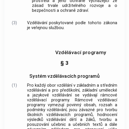
prostředí a jeho ochraně vycházející ze
zásad trvale udržitelného rozvoje a o
bezpečnosti a ochraně zdraví.
(3)
Vzdělávání poskytované podle tohoto zákona
je veřejnou službou.
Vzdělávací programy
§ 3
Systém vzdělávacích programů
(1)
Pro každý obor vzdělání v základním a středním
vzdělávání a pro předškolní, základní umělecké
a jazykové vzdělávání se vydávají rámcové
vzdělávací programy. Rámcové vzdělávací
programy vymezují povinný obsah, rozsah a
podmínky vzdělávání; jsou závazné pro tvorbu
školních vzdělávacích programů, hodnocení
výsledků vzdělávání dětí a žáků, tvorbu a
posuzování učebnic a učebních textů a dále