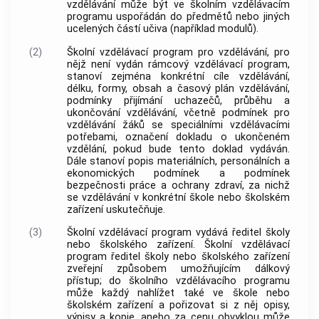
vzdělávání může být ve školním vzdělávacím
programu uspořádán do předmětů nebo jiných
ucelených částí učiva (například modulů).
(2)
Školní vzdělávací program pro vzdělávání, pro
nějž není vydán rámcový vzdělávací program,
stanoví zejména konkrétní cíle vzdělávání,
délku, formy, obsah a časový plán vzdělávání,
podmínky přijímání uchazečů, průběhu a
ukončování vzdělávání, včetně podmínek pro
vzdělávání žáků se speciálními vzdělávacími
potřebami, označení
dokladu
o ukončeném
vzdělání, pokud bude tento
doklad
vydáván.
Dále stanoví popis materiálních, personálních a
ekonomických podmínek a podmínek
bezpečnosti práce a ochrany zdraví, za nichž
se vzdělávání v konkrétní škole nebo školském
zařízení uskutečňuje.
(3)
Školní vzdělávací program vydává ředitel školy
nebo školského zařízení. Školní vzdělávací
program ředitel školy nebo školského zařízení
zveřejní způsobem umožňujícím dálkový
přístup; do školního vzdělávacího programu
může každý nahlížet také ve škole nebo
školském zařízení a pořizovat si z něj opisy,
výpisy a kopie, anebo za cenu obvyklou může