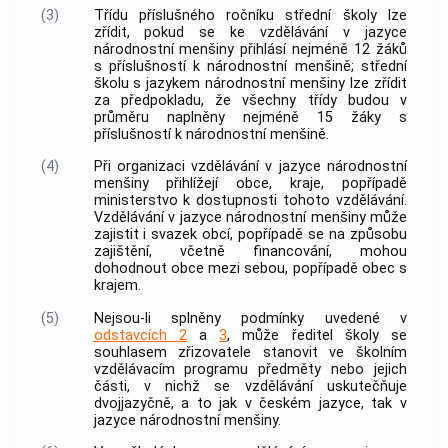
(3)
Třídu příslušného ročníku střední školy lze
zřídit, pokud se ke vzdělávání v jazyce
národnostní menšiny přihlásí nejméně 12 žáků
s příslušností k národnostní menšině; střední
školu s jazykem národnostní menšiny lze zřídit
za předpokladu, že všechny třídy budou v
průměru naplněny nejméně 15 žáky s
příslušností k národnostní menšině.
(4)
Při organizaci vzdělávání v jazyce národnostní
menšiny přihlížejí
obce
, kraje, popřípadě
ministerstvo k dostupnosti tohoto vzdělávání.
Vzdělávání v jazyce národnostní menšiny může
zajistit i svazek
obcí
, popřípadě se na způsobu
zajištění, včetně financování, mohou
dohodnout
obce
mezi sebou, popřípadě
obec
s
krajem.
(5)
Nejsou-li splněny podmínky uvedené v
odstavcích 2
a
3
, může ředitel školy se
souhlasem zřizovatele stanovit ve školním
vzdělávacím programu předměty nebo jejich
části, v nichž se vzdělávání uskutečňuje
dvojjazyčně, a to jak v českém jazyce, tak v
jazyce národnostní menšiny.