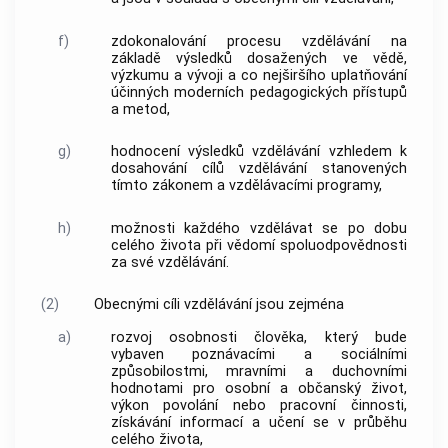
f)
zdokonalování procesu vzdělávání na
základě výsledků dosažených ve vědě,
výzkumu a vývoji a co nejširšího uplatňování
účinných moderních pedagogických přístupů
a metod,
g)
hodnocení výsledků vzdělávání vzhledem k
dosahování cílů vzdělávání stanovených
tímto zákonem a vzdělávacími programy,
h)
možnosti každého vzdělávat se po dobu
celého života při vědomí spoluodpovědnosti
za své vzdělávání.
(2)
Obecnými cíli vzdělávání jsou zejména
a)
rozvoj osobnosti člověka, který bude
vybaven poznávacími a sociálními
způsobilostmi, mravními a duchovními
hodnotami pro osobní a občanský život,
výkon povolání nebo pracovní činnosti,
získávání informací a učení se v průběhu
celého života,