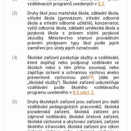
vzdělávacích programů uvedených v
§ 3
.
(3)
Druhy škol jsou mateřská škola, základní škola,
střední škola (gymnázium, střední odborná
škola a střední odborné učiliště), konzervatoř,
vyšší odborná škola, základní umělecká škola a
jazyková škola s právem státní jazykové
zkoušky. Ministerstvo stanoví prováděcím
právním předpisem typy škol podle jejich
zaměření pro účely jejich označování.
(4)
Školské zařízení poskytuje služby a vzdělávání,
které doplňují nebo podporují vzdělávání ve
školách nebo s ním přímo souvisejí, nebo
zajišťuje ústavní a ochrannou výchovu anebo
1a
preventivně výchovnou péči
)
(dále jen
„školské služby“). Školské zařízení uskutečňuje
vzdělávání podle školního vzdělávacího
programu uvedeného v
§ 5 odst. 2.
(5)
Druhy školských zařízení jsou zařízení pro další
vzdělávání pedagogických pracovníků, školská
poradenská zařízení, školská zařízení pro
zájmové vzdělávání, školská účelová zařízení,
školská výchovná a ubytovací zařízení, zařízení
školního stravování, školská zařízení pro výkon