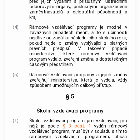
před jejich vydáním s příslušnými ústředními
odborovými orgány, příslušnými organizacemi
zaměstnavatelů s celostátní působností a
kraji.
(4)
Rámcové vzdělávací programy je možné v
závažných případech měnit, a to s účinností
nejdříve od začátku následujícího školního roku,
pokud nejde o změny vyplývající z platných
právních předpisů. V takovém případě
ministerstvo, které rámcový vzdělávací
program vydalo, zveřejní změnu s dostatečným
časovým předstihem.
(5)
Rámcové vzdělávací programy a jejich změny
zveřejňují ministerstva, která je vydala, vždy
způsobem umožňujícím dálkový přístup.
§ 5
Školní vzdělávací programy
(1)
Školní vzdělávací program pro vzdělávání, pro
nějž je podle
§ 3 odst. 1
vydán rámcový
vzdělávací program, musí být v souladu s tímto
rámcovým vzdělávacím programem; obsah