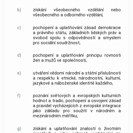
b)
získání všeobecného vzdělání nebo
všeobecného a odborného vzdělání,
c)
pochopení a uplatňování zásad demokracie
a právního státu, základních lidských práv a
svobod spolu s odpovědností a smyslem
pro sociální soudržnost,
d)
pochopení a uplatňování principu rovnosti
žen a mužů ve společnosti,
e)
utváření vědomí národní a státní příslušnosti
a respektu k etnické, národnostní, kulturní,
jazykové a náboženské identitě každého,
f)
poznání světových a evropských kulturních
hodnot a tradic, pochopení a osvojení zásad
a pravidel vycházejících z evropské integrace
jako základu pro soužití v národním a
mezinárodním měřítku,
g)
získání a uplatňování znalostí o životním