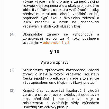
vývoje, vývoje na trhu práce a záměrů dalšího
rozvoje kraje zejména cíle a úkoly pro jednotlivé
oblasti vzdělávání, strukturu vzdělávací nabídky,
především strukturu oborů vzdělání, druhů,
popřípadě typů škol a školských zařízení a
jejich kapacitu a návrh na financování
vzdělávání a školských služeb v kraji.
(4)
Dlouhodobé záměry se vyhodnocují a
zpracovávají jednou za 4 roky postupem
uvedeným v
odstavcích 1
a
2.
§ 10
Výroční zprávy
(1)
Ministerstvo zpracovává každoročně výroční
zprávu o stavu a rozvoji vzdělávací soustavy
České republiky, předkládá ji vládě a zveřejňuje
vždy způsobem umožňujícím dálkový přístup.
(2)
Krajský úřad zpracovává každoročně výroční
zprávu o stavu a rozvoji vzdělávací soustavy v
kraji, předkládá ji zastupitelstvu kraje a
ministerstvu a zveřejňuje vždy způsobem
umožňujícím dálkový přístup.