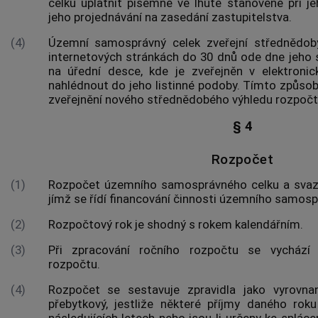
celku uplatnit písemně ve lhůtě stanovené při je
jeho projednávání na zasedání zastupitelstva.
(4)
Územní samosprávný celek zveřejní střednědob
internetových stránkách do 30 dnů ode dne jeho
na úřední desce, kde je zveřejněn v elektron
nahlédnout do jeho listinné podoby. Tímto způso
zveřejnění nového střednědobého výhledu rozpočt
§ 4
Rozpočet
(1)
Rozpočet územního samosprávného celku a sva
jímž se řídí financování činnosti územního samos
(2)
Rozpočtový rok je shodný s rokem kalendářním.
(3)
Při zpracování ročního rozpočtu se vychází
rozpočtu.
(4)
Rozpočet se sestavuje zpravidla jako vyrovna
přebytkový, jestliže některé příjmy daného rok
následujících letech nebo jsou-li určeny ke spláce