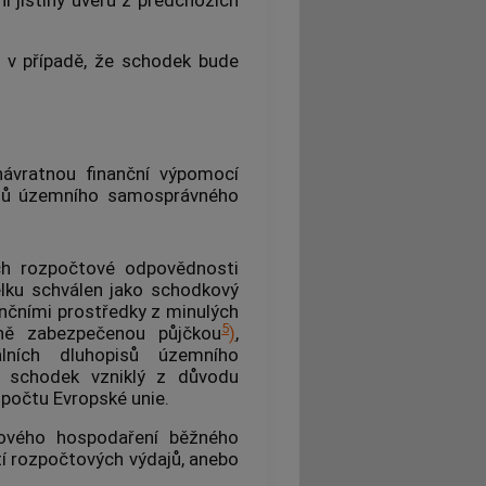
 v případě, že schodek bude
ávratnou finanční výpomocí
isů územního samosprávného
ech rozpočtové odpovědnosti
ku schválen jako schodkový
ančními prostředky z minulých
5
ně zabezpečenou půjčkou
)
,
ích dluhopisů územního
 schodek vzniklý z důvodu
zpočtu Evropské unie.
tového hospodaření běžného
ytí rozpočtových výdajů, anebo