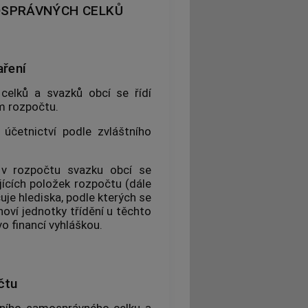
OSPRÁVNÝCH CELKŮ
aření
 celků a svazků
obcí
se řídí
m rozpočtu.
účetnictví podle zvláštního
 v rozpočtu svazku
obcí
se
ujících položek rozpočtu (dále
je hlediska, podle kterých se
anoví jednotky třídění u těchto
o financí vyhláškou.
čtu
mního samosprávného celku a