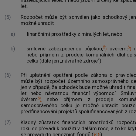
let.
(5)
Rozpočet může být schválen jako schodkový jen
možné uhradit
a)
finančními prostředky z minulých let, nebo
5
6
b)
smluvně zabezpečenou půjčkou,
)
úvěrem,
)
n
nebo příjmem z prodeje komunálních dluhop
celku (dále jen „návratné zdroje“).
(6)
Při uplatnění opatření podle zákona o pravidl
může být rozpočet územního samosprávného cel
jen v případě, že schodek bude možné uhradit fin
let nebo
návratnou finanční výpomocí
. Smluv
6
úvěrem
)
nebo příjmem z prodeje komunáln
samosprávného celku je možné uhradit pouze
předfinancování projektů spolufinancovaných z ro
(7)
Kladný zůstatek finančních prostředků rozpoč
roku se převádí k použití v dalším roce, a to ke kr
se převádí do peněžních fondů (
§ 5
).