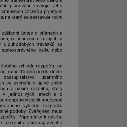
ní plánování rozvoje jeho
 smluvních vztahů a přijatých
ce, na který se sestavuje roční
základní údaje o příjmech a
ách, o finančních zdrojích a
U dlouhodobých závazků se
o samosprávného celku nebo
ědobého výhledu rozpočtu na
e nejméně 15 dnů přede dnem
zastupitelstva územního
h se zveřejňuje úplné znění
jněn v užším rozsahu, který
 v jednotlivých letech a o
 samosprávný celek současně
nědobého výhledu rozpočtu
inné podoby. Zveřejnění musí
ozpočtu. Připomínky k návrhu
né územního samosprávného