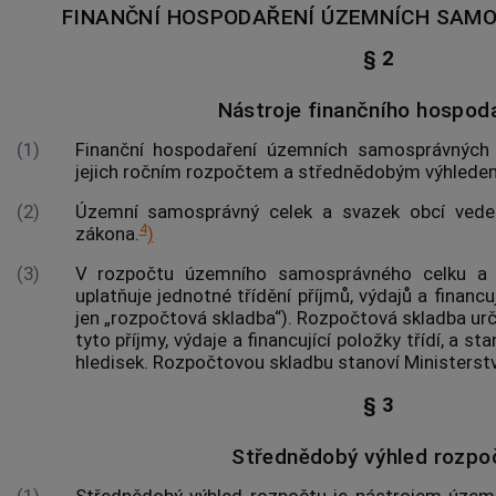
FINANČNÍ HOSPODAŘENÍ ÚZEMNÍCH SAM
§ 2
Nástroje finančního hospod
(1)
Finanční hospodaření územních samosprávných
jejich ročním rozpočtem a střednědobým výhlede
(2)
Územní samosprávný celek a svazek
obcí
vede 
4
zákona.
)
(3)
V rozpočtu územního samosprávného celku a
uplatňuje jednotné třídění příjmů, výdajů a financ
jen „rozpočtová skladba“). Rozpočtová skladba urču
tyto příjmy, výdaje a financující položky třídí, a st
hledisek. Rozpočtovou skladbu stanoví Ministerstv
§ 3
Střednědobý výhled rozpo
(1)
Střednědobý výhled rozpočtu je nástrojem úze