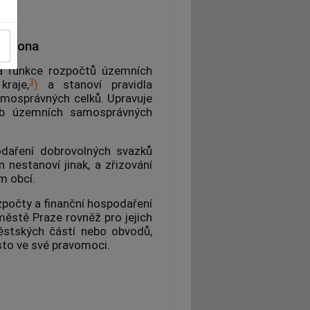
zákona
 a funkce rozpočtů územních
3
raje,
)
a stanoví pravidla
amosprávných celků. Upravuje
sob územních samosprávných
odaření dobrovolných svazků
 nestanoví jinak, a zřizování
em
obcí
.
zpočty a finanční hospodaření
městě Praze rovněž pro jejich
stských částí nebo obvodů,
ěsto ve své pravomoci.