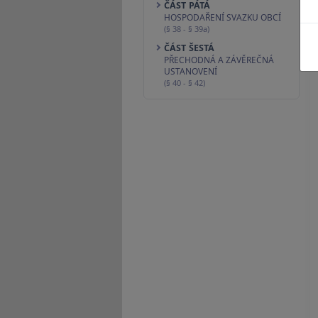
ČÁST PÁTÁ
HOSPODAŘENÍ SVAZKU OBCÍ
(§ 38 - § 39a)
ČÁST ŠESTÁ
PŘECHODNÁ A ZÁVĚREČNÁ
USTANOVENÍ
(§ 40 - § 42)