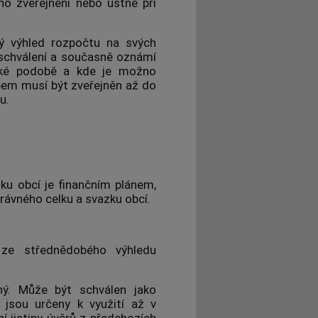
ho zveřejnění nebo ústně při
ý výhled rozpočtu na svých
 schválení a současně oznámí
ické podobě a kde je možno
bem musí být zveřejněn až do
u.
zku
obcí
je finančním plánem,
právného celku a svazku
obcí
.
 ze střednědobého výhledu
ný. Může být schválen jako
u jsou určeny k využití až v
ní jistiny úvěrů z předchozích