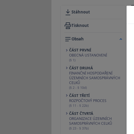
Stáhnout
Tisknout
Obsah
ČÁST PRVNÍ
OBECNÁ USTANOVENÍ
(§ 1)
ČÁST DRUHÁ
FINANČNÍ HOSPODAŘENÍ
ÚZEMNÍCH SAMOSPRÁVNÝCH
CELKŮ
(§ 2 - § 10d)
ČÁST TŘETÍ
ROZPOČTOVÝ PROCES
(§ 11 - § 22b)
ČÁST ČTVRTÁ
ORGANIZACE ÚZEMNÍCH
SAMOSPRÁVNÝCH CELKŮ
(§ 23 - § 37b)