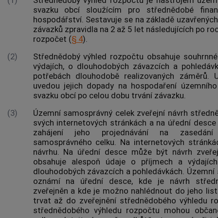
svazku
obcí
sloužícím pro střednědobé finanč
hospodářství. Sestavuje se na základě uzavřených
závazků zpravidla na 2 až 5 let následujících po ro
rozpočet (
§ 4
).
(2)
Střednědobý výhled rozpočtu obsahuje souhrnné 
výdajích, o dlouhodobých závazcích a pohledávk
potřebách dlouhodobě realizovaných záměrů. 
uvedou jejich dopady na hospodaření územníh
svazku
obcí
po celou dobu trvání závazku.
(3)
Územní samosprávný celek zveřejní návrh středn
svých internetových stránkách a na úřední desc
zahájení jeho projednávání na zasedání 
samosprávného celku. Na internetových stránkác
návrhu. Na úřední desce může být návrh zveře
obsahuje alespoň údaje o příjmech a výdajích
dlouhodobých závazcích a pohledávkách. Územní
oznámí na úřední desce, kde je návrh střed
zveřejněn a kde je možno nahlédnout do jeho list
trvat až do zveřejnění střednědobého výhledu r
střednědobého výhledu rozpočtu mohou obča