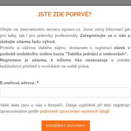
Aktuální znění
od 1. 7. 2025 - 31. 12. 2026
JSTE ZDE POPRVÉ?
Vítejte na internetovém serveru epravo.cz. Jsme zdroj informací jak
250
pro laiky, tak i pro právníky profesionály.
Zaregistrujte se u nás a
získejte zdarma řadu výhod.
ZÁKON
Protože si vážíme Vašeho zájmu, dostanete k registraci
dárek v
podobě unikátního online kurzu "Taktika jednání o smlouvách".
ze dne 7. července 200
Registrace je zdarma, k ničemu Vás nezavazuje
a získáte
každodenní přehled o novinkách ve světě práva.
o rozpočtových pravidlech územní
E-mailová adresa:
*
Parlament se usnesl na tomto zákoně České rep
Vaše data jsou u nás v bezpečí. Údaje vyplněné při této registraci
zpracováváme podle
podmínek zpracování osobních údajů
ČÁST PRVNÍ
OBECNÁ USTANOVENÍ