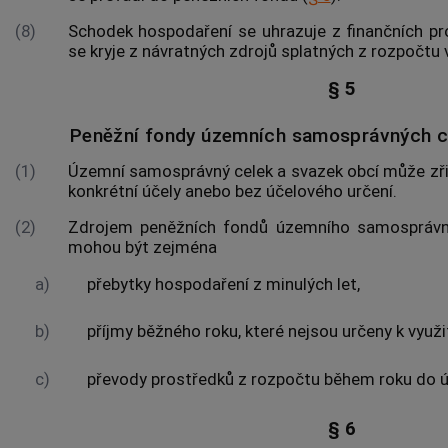
(8)
Schodek hospodaření se uhrazuje z finančních pr
se kryje z návratných zdrojů splatných z rozpočtu v
§ 5
Peněžní fondy územních samosprávných c
(1)
Územní samosprávný celek a svazek
obcí
může zři
konkrétní účely anebo bez účelového určení.
(2)
Zdrojem peněžních fondů územního samospráv
mohou být zejména
a)
přebytky hospodaření z minulých let,
b)
příjmy běžného roku, které nejsou určeny k využi
c)
převody prostředků z rozpočtu během roku do 
§ 6