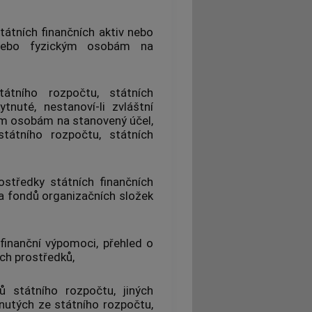
tátních finančních aktiv nebo
 nebo fyzickým osobám na
átního rozpočtu, státních
nuté, nestanoví-li zvláštní
ým osobám na stanovený účel,
státního rozpočtu, státních
středky státních finančních
 a fondů organizačních složek
finanční výpomoci
, přehled o
ých prostředků,
ků státního rozpočtu,
jiných
nutých ze státního rozpočtu,