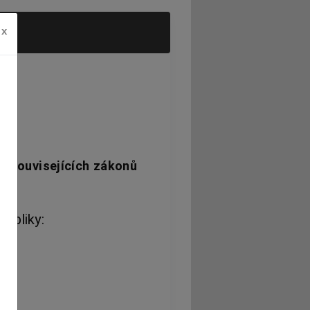
x
h souvisejících zákonů
ubliky: