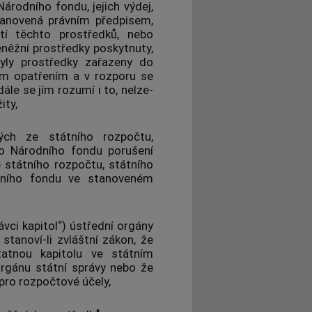
Národního fondu, jejich výdej,
tanovená právním předpisem,
tí těchto prostředků, nebo
eněžní prostředky poskytnuty,
yly prostředky zařazeny do
ým opatřením a v rozporu se
e se jím rozumí i to, nelze-
ity,
ých ze státního rozpočtu,
bo Národního fondu porušení
 státního rozpočtu, státního
odního fondu ve stanoveném
ávci kapitol“) ústřední orgány
 stanoví-li zvláštní zákon, že
tatnou kapitolu ve státním
rgánu státní správy nebo že
pro rozpočtové účely,