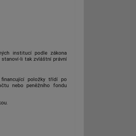
ných institucí podle zákona
stanoví-li tak zvláštní právní
a
financující položky
třídí po
zpočtu nebo peněžního fondu
kou.