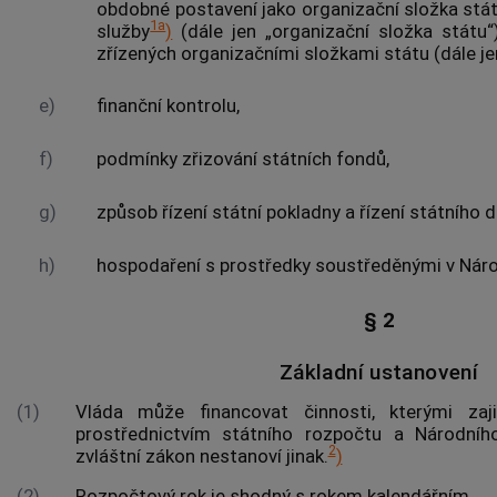
obdobné postavení jako organizační složka stát
1a
služby
)
(dále jen „organizační složka státu“
zřízených organizačními složkami státu (dále je
e)
finanční kontrolu,
f)
podmínky zřizování státních fondů,
g)
způsob řízení státní pokladny a řízení státního d
h)
hospodaření s prostředky soustředěnými v Nár
§ 2
Základní ustanovení
(1)
Vláda může financovat činnosti, kterými zaj
prostřednictvím státního rozpočtu a Národní
2
zvláštní zákon nestanoví jinak.
)
(2)
Rozpočtový rok je shodný s rokem kalendářním.