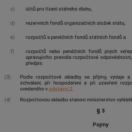
c)
účtů pro řízení státního dluhu,
d)
rezervních fondů organizačních složek státu,
e)
rozpočtů a peněžních fondů státních fondů a
f)
rozpočtů nebo peněžních fondů jiných veřej
upravujícího pravidla rozpočtové odpovědnosti, 
předpis.
(3)
Podle rozpočtové skladby se příjmy, výdaje 
schválení, při hospodaření a při uzavření ro
uvedeného v
odstavci 2.
(4)
Rozpočtovou skladbu stanoví ministerstvo vyhláš
§ 3
Pojmy