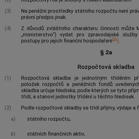
(3)
Na peněžní prostředky státního rozpočtu není právn
právní předpis jinak.
(4)
Z důvodů zvláštního charakteru činnosti může Mi
„ministerstvo“) vydat pro zpravodajské služby
2b
postupy pro jejich finanční hospodaření
)
.
§ 2a
Rozpočtová skladba
(1)
Rozpočtová skladba je jednotným tříděním p
položek
rozpočtů a peněžních fondů uvedený
skladba určuje hlediska, podle kterých se tyto příjm
třídí, a stanoví jednotky třídění u těchto hledisek.
(2)
Podle rozpočtové skladby se třídí příjmy, výdaje a f
a)
státního rozpočtu,
b)
státních finančních aktiv,