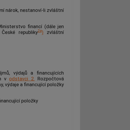
í nárok, nestanoví-li zvláštní
nisterstvo financí (dále jen
2a
 České republiky
)
zvláštní
říjmů, výdajů a
financujících
ch v
odstavci 2.
Rozpočtová
y, výdaje a financující položky
inancující položky