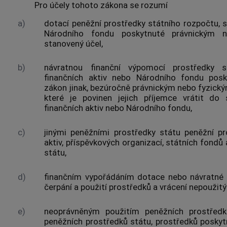
Pro účely tohoto zákona se rozumí
a)
dotací
peněžní prostředky státního rozpočtu, s
Národního fondu poskytnuté právnickým
stanovený účel,
b)
návratnou finanční výpomocí
prostředky st
finančních aktiv nebo Národního fondu poskyt
zákon jinak, bezúročně právnickým nebo fyzick
které je povinen jejich příjemce vrátit do 
finančních aktiv nebo Národního fondu,
c)
jinými peněžními prostředky státu
peněžní pro
aktiv, příspěvkových organizací, státních fondů
státu,
d)
finančním vypořádáním dotace nebo návratné 
čerpání a použití prostředků a vrácení nepoužit
e)
neoprávněným použitím peněžních prostřed
peněžních prostředků státu
, prostředků poskyt