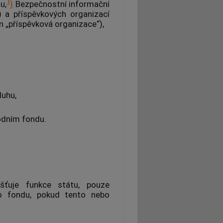
1
u,
)
Bezpečnostní informační
) a příspěvkových organizací
n „příspěvková organizace“),
luhu,
odním fondu.
išťuje funkce státu, pouze
ho fondu, pokud tento nebo