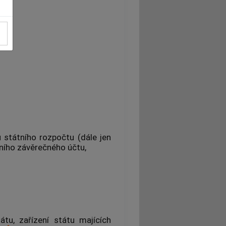
A
 státního rozpočtu (dále jen
tního závěrečného účtu,
átu, zařízení státu majících