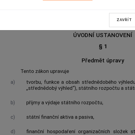
ROZPOČTOVÁ PRAVIDL
ZAVŘÍT
HLAVA I
ÚVODNÍ USTANOVENÍ
§ 1
Předmět úpravy
Tento zákon upravuje
a)
tvorbu, funkce a obsah střednědobého výhledu
„střednědobý výhled“), státního rozpočtu a stá
b)
příjmy a výdaje státního rozpočtu,
c)
státní finanční aktiva a pasiva,
d)
finanční hospodaření organizačních složek st