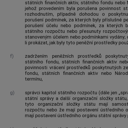
státních finančních aktiv, státního fondu nebo 
jehož provedením byla porušena povinnost s
rozhodnutím, případně dohodou o poskytnu
porušení podmínek, za kterých byly příslušné p
porušení účelu nebo podmínek, za kterých b
státního rozpočtu nebo přesunuty rozpočtov
stanoveným účelem nebo podmínkami vydány; dál
li prokázat, jak byly tyto peněžní prostředky použ
f)
zadržením peněžních prostředků poskytnut
státního fondu, státních finančních aktiv ne
povinnosti vrácení prostředků poskytnutých ze
fondu, státních finančních aktiv nebo Nár
termínu,
g)
správci kapitol státního rozpočtu (dále jen „spr
státní správy a další organizační složky státu,
tyto organizační složky státu mají samos
rozpočtu nebo že mají postavení ústředního o
mají postavení ústředního orgánu státní správy 