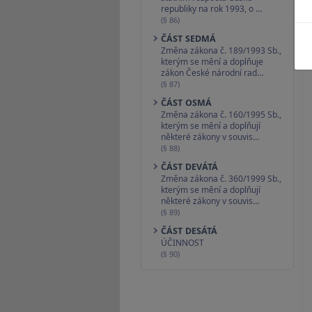
republiky na rok 1993, o …
(§ 86)
ČÁST SEDMÁ
Změna zákona č. 189/1993 Sb.,
kterým se mění a doplňuje
zákon České národní rad…
(§ 87)
ČÁST OSMÁ
Změna zákona č. 160/1995 Sb.,
kterým se mění a doplňují
některé zákony v souvis…
(§ 88)
ČÁST DEVÁTÁ
Změna zákona č. 360/1999 Sb.,
kterým se mění a doplňují
některé zákony v souvis…
(§ 89)
ČÁST DESÁTÁ
ÚČINNOST
(§ 90)