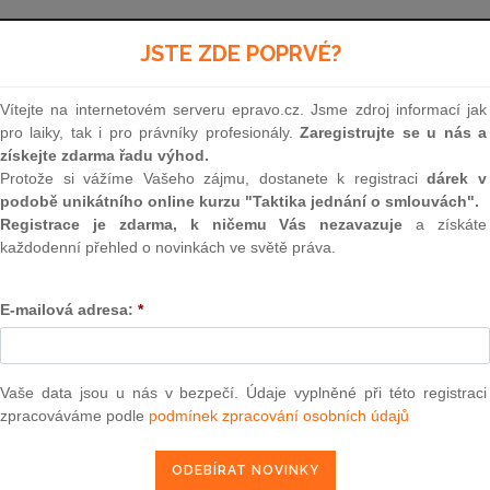
Aktuální znění
od 1. 1. 2026 - 31. 12. 2026
JSTE ZDE POPRVÉ?
Vítejte na internetovém serveru epravo.cz. Jsme zdroj informací jak
218
pro laiky, tak i pro právníky profesionály.
Zaregistrujte se u nás a
získejte zdarma řadu výhod.
ZÁKON
Protože si vážíme Vašeho zájmu, dostanete k registraci
dárek v
podobě unikátního online kurzu "Taktika jednání o smlouvách".
ze dne 27. června 2000
Registrace je zdarma, k ničemu Vás nezavazuje
a získáte
každodenní přehled o novinkách ve světě práva.
o rozpočtových pravidlech a o změně některýc
(rozpočtová pravidla)
E-mailová adresa:
*
Parlament se usnesl na tomto zákoně České rep
Vaše data jsou u nás v bezpečí. Údaje vyplněné při této registraci
zpracováváme podle
podmínek zpracování osobních údajů
ČÁST PRVNÍ