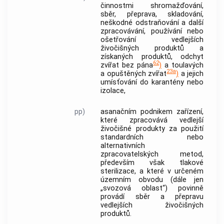
činnostmi
shromažďování,
sběr, přeprava, skladování,
neškodné odstraňování a další
zpracovávání, používání nebo
ošetřování
vedlejších
živočišných produktů
a
získaných produktů
, odchyt
62
zvířat bez pána
)
a toulavých
23a
a opuštěných zvířat
)
a jejich
umísťování do karantény nebo
izolace,
pp)
asanačním podnikem
zařízení,
které zpracovává
vedlejší
živočišné produkty
za použití
standardních nebo
alternativních
zpracovatelských metod,
především však tlakové
sterilizace, a které v určeném
územním obvodu (dále jen
„
svozová oblast
“) povinně
provádí sběr a přepravu
vedlejších živočišných
produktů
.