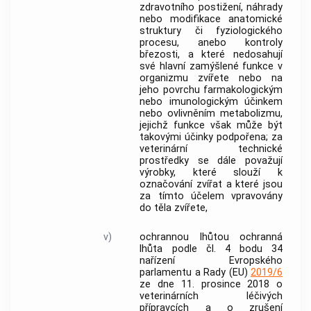
zdravotního postižení, náhrady
nebo modifikace anatomické
struktury či fyziologického
procesu, anebo kontroly
březosti, a které nedosahují
své hlavní zamýšlené funkce v
organizmu zvířete nebo na
jeho povrchu farmakologickým
nebo imunologickým účinkem
nebo ovlivněním metabolizmu,
jejichž funkce však může být
takovými účinky podpořena; za
veterinární technické
prostředky
se dále považují
výrobky, které slouží k
označování zvířat a které jsou
za tímto účelem vpravovány
do těla zvířete,
v)
ochrannou lhůtou
ochranná
lhůta
podle čl. 4 bodu 34
nařízení Evropského
parlamentu a Rady (EU)
2019/6
ze dne 11. prosince 2018 o
veterinárních léčivých
přípravcích a o zrušení