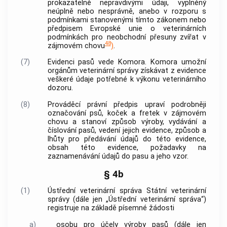
prokazatelně nepravdivými údaji, vyplněný
neúplně nebo nesprávně, anebo v rozporu s
podmínkami stanovenými tímto zákonem nebo
předpisem Evropské unie o veterinárních
podmínkách pro neobchodní přesuny zvířat v
48
zájmovém chovu
)
.
(7)
Evidenci pasů vede Komora. Komora umožní
orgánům veterinární správy získávat z evidence
veškeré údaje potřebné k výkonu veterinárního
dozoru.
(8)
Prováděcí právní předpis upraví podrobněji
označování psů, koček a fretek v zájmovém
chovu a stanoví způsob výroby, vydávání a
číslování pasů, vedení jejich evidence, způsob a
lhůty pro předávání údajů do této evidence,
obsah této evidence, požadavky na
zaznamenávání údajů do pasu a jeho vzor.
§ 4b
(1)
Ústřední veterinární správa
Státní veterinární
správy
(dále jen „Ústřední veterinární správa“)
registruje na základě písemné žádosti
a)
osobu pro účely výroby pasů (dále jen