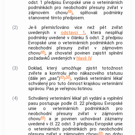
odst. 1 předpisu Evropské unie o veterinárních
podmínkách pro neobchodní přesuny zvířat v
48
zájmovém chovu
)
, splňovali podmínky
stanovené tímto předpisem.
(2)
Je-li přemísťováno více než pět zvířat
uvedených v
odstavci 1
, která nesplňují
podmínky uvedené v článku 5 odst. 2 předpisu
Evropské unie o veterinárních podmínkách pro
neobchodní přesuny zvířat v zájmovém
48
chovu
)
, je
chovatel
povinen zajistit splnění
požadavků uvedených v
hlavě IV
.
(3)
Doklad, který umožňuje zjistit totožnost
zvířete a kontrolu jeho nákazového statusu
49
,
50
(dále jen „pas“)
)
)
, vydává veterinární lékař
schválený pro tuto činnost krajskou veterinární
správou. Pas je
veřejnou listinou
.
(4)
Schválený veterinární lékař
při vydání a vyplnění
pasu postupuje podle čl. 22 předpisu Evropské
unie o veterinárních podmínkách pro
neobchodní přesuny zvířat v zájmovém
48
chovu
)
a je povinen uchovávat záznamy
uvedené v čl. 22 odst. 3 předpisu Evropské unie
o veterinárních podmínkách pro neobchodní
48
přesuny zvířat v zájmovém chovu
)
po dobu