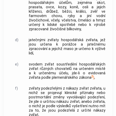
hospodářským účelům, zejména skot,
prasata, ovce, kozy, koně, osli a jejich
kříženci, drůbež, běžci, králíci, zvěř ve
farmovém chovu, ryby a jiní vodní
živočichové, včely, včelstva, čmeláci a hmyz
určený k lidské spotřebě nebo k výrobě
zpracované živočišné bílkoviny,
d)
jatečnými zvířaty
hospodářská zvířata
, jež
jsou určena k porážce a jatečnému
zpracování a jejichž maso je určeno k výživě
lidí,
e)
svodem zvířat
soustředění
hospodářských
zvířat
různých
chovatelů
na určeném místě
a k určenému účelu, jde-li o evidovaná
8
zvířata podle plemenářského zákona
)
,
f)
zvířaty podezřelými z nákazy zvířat zvířata, u
nichž se projevují klinické příznaky nebo
postmortální změny vyvolávající podezření,
že jde o určitou nákazu zvířat, anebo zvířata,
o nichž je podle výsledků vyšetření nutno mít
za to, že jsou podezřelá z určité nákazy
zvířat,