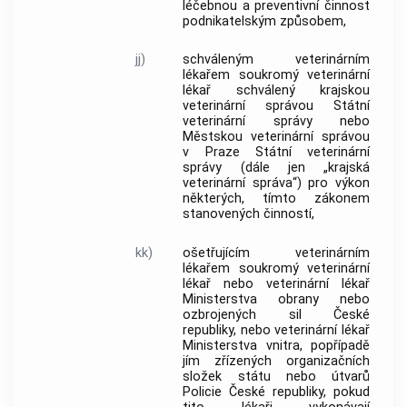
léčebnou a preventivní činnost
podnikatelským způsobem,
jj)
schváleným veterinárním
lékařem
soukromý veterinární
lékař
schválený
krajskou
veterinární správou
Státní
veterinární správy
nebo
Městskou veterinární správou
v Praze
Státní veterinární
správy
(dále jen „
krajská
veterinární správa
“) pro výkon
některých, tímto zákonem
stanovených činností,
kk)
ošetřujícím veterinárním
lékařem
soukromý veterinární
lékař
nebo veterinární lékař
Ministerstva obrany nebo
ozbrojených sil České
republiky, nebo veterinární lékař
Ministerstva vnitra, popřípadě
jím zřízených organizačních
složek státu nebo útvarů
Policie České republiky, pokud