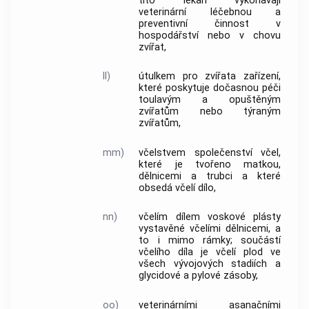
tito lékaři vykonávají
veterinární léčebnou a
preventivní činnost v
hospodářství
nebo v chovu
zvířat,
ll)
útulkem pro zvířata
zařízení,
které poskytuje dočasnou péči
toulavým a opuštěným
zvířatům nebo týraným
zvířatům,
mm)
včelstvem
společenství včel,
které je tvořeno matkou,
dělnicemi a trubci a které
obsedá
včelí dílo
,
nn)
včelím dílem voskové plásty
vystavěné včelími dělnicemi, a
to i mimo rámky; součástí
včelího díla
je včelí plod ve
všech vývojových stadiích a
glycidové a pylové zásoby,
oo)
veterinárními asanačními