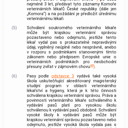
nejméně 3 let, předávat tyto záznamy Komoře
veterinárních lékařů České republiky (dále jen
„Komora“) a na požádání je předložit
úřednímu
veterinárnímu lékaři
.
(5)
Schválení
soukromého veterinárního lékaře
může být krajskou veterinární správou
pozastaveno nebo odejmuto, jestliže tento
lékař vydal pas s prokazatelně nepravdivými
údaji, vyplněný neúplně nebo nesprávně, anebo
v rozporu s podmínkami stanovenými tímto
zákonem nebo předpisem Evropské unie o
veterinárních podmínkách pro neobchodní
48
přesuny zvířat v zájmovém chovu
)
.
(6)
Pasy podle
odstavce 3
vydává také vysoká
škola uskutečňující akreditovaný magisterský
studijní program v oblasti veterinárního
lékařství a hygieny, která je k této činnosti
schválena krajskou veterinární správou. Práva a
povinnosti veterinárního lékaře schváleného k
vydávání pasů platí pro vysokou školu
schválenou k vydávání pasů obdobně. Schválení
vysoké školy k vydávání pasů může být
krajskou veterinární správou pozastaveno nebo
odejmuto, jestliže vysoká škola vydala pas s