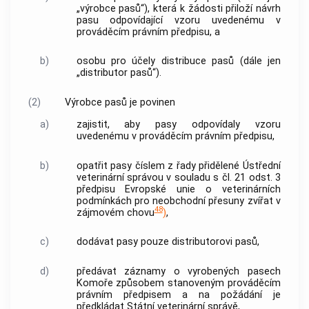
„výrobce pasů“), která k žádosti přiloží návrh
pasu odpovídající vzoru uvedenému v
prováděcím právním předpisu, a
b)
osobu pro účely distribuce pasů (dále jen
„distributor pasů“).
(2)
Výrobce pasů je povinen
a)
zajistit, aby pasy odpovídaly vzoru
uvedenému v prováděcím právním předpisu,
b)
opatřit pasy číslem z řady přidělené Ústřední
veterinární správou v souladu s čl. 21 odst. 3
předpisu Evropské unie o veterinárních
podmínkách pro neobchodní přesuny zvířat v
48
zájmovém chovu
)
,
c)
dodávat pasy pouze distributorovi pasů,
d)
předávat záznamy o vyrobených pasech
Komoře způsobem stanoveným prováděcím
právním předpisem a na požádání je
předkládat
Státní veterinární správě
,