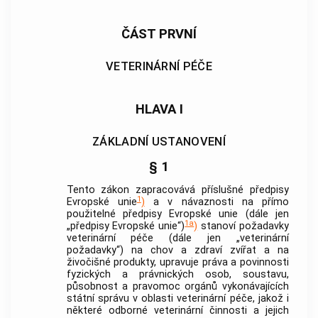
ČÁST PRVNÍ
VETERINÁRNÍ PÉČE
HLAVA I
ZÁKLADNÍ USTANOVENÍ
§ 1
Tento zákon zapracovává příslušné předpisy
1
Evropské unie
)
a v návaznosti na přímo
použitelné předpisy Evropské unie (dále jen
1a
„předpisy Evropské unie“)
)
stanoví požadavky
veterinární péče (dále jen „veterinární
požadavky“) na chov a zdraví zvířat a na
živočišné produkty
, upravuje práva a povinnosti
fyzických a právnických osob, soustavu,
působnost a pravomoc orgánů vykonávajících
státní správu v oblasti veterinární péče, jakož i
některé odborné veterinární činnosti a jejich