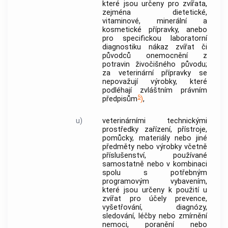
které jsou určeny pro zvířata,
zejména dietetické,
vitaminové, minerální a
kosmetické přípravky, anebo
pro specifickou laboratorní
diagnostiku nákaz zvířat či
původců onemocnění z
potravin živočišného původu;
za
veterinární přípravky
se
nepovažují výrobky, které
podléhají zvláštním právním
5
předpisům
)
,
u)
veterinárními technickými
prostředky
zařízení, přístroje,
pomůcky, materiály nebo jiné
předměty nebo výrobky včetně
příslušenství, používané
samostatně nebo v kombinaci
spolu s potřebným
programovým vybavením,
které jsou určeny k použití u
zvířat pro účely prevence,
vyšetřování, diagnózy,
sledování, léčby nebo zmírnění
nemoci, poranění nebo