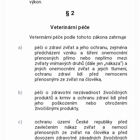
výkon.
§ 2
Veterinární péče
Veterinární péče podle tohoto zákona zahrnuje
a)
péči o zdraví zvířat a jeho ochranu, zejména
předcházení vzniku a šíření onemocnění
přenosných přímo nebo nepřímo mezi
zvířaty vnímavých druhů (dále jen „nákaza“) a
jiných onemocnění zvířat a jejich tlumení,
ochranu zdraví lidí před nemocemi
přenosnými ze zvířat na člověka,
b)
péči o zdravotní nezávadnost živočišných
produktů a krmiv a ochranu zdraví lidí před
jeho poškozením nebo ohrožením
živočišnými produkty,
c)
ochranu území České republiky před
zavlečením nákaz zvířat a nemocí
přenosných ze zvířat na člověka a před
dovozem zdravotně závadných
živočišných