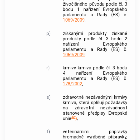
živočišného původu podle čl. 3
bodu 1 nařízení Evropského
parlamentu a Rady (ES) č.
1069/2009
,
p)
získanými produkty
získané
produkty
podle čl. 3 bodu 2
nařízení Evropského
parlamentu a Rady (ES) č.
1069/2009
,
r)
krmivy
krmiva
podle čl. 3 bodu
4 nařízení Evropského
parlamentu a Rady (ES) č.
178/2002
,
s)
zdravotně nezávadnými krmivy
krmiva
, která splňují požadavky
na zdravotní nezávadnost
stanovené předpisy Evropské
4a
unie
)
,
t)
veterinárními přípravky
hromadně vyráběné přípravky,