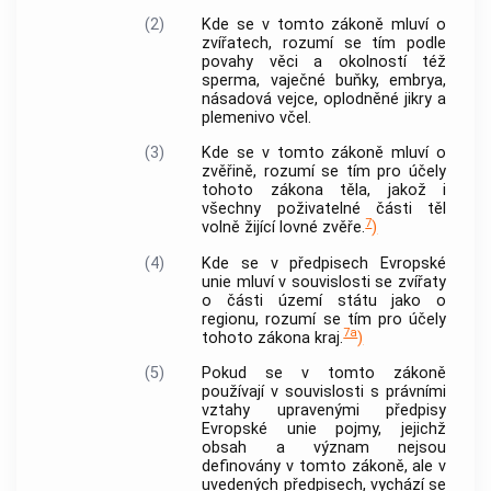
(2)
Kde se v tomto zákoně mluví o
zvířatech, rozumí se tím podle
povahy věci a okolností též
sperma, vaječné buňky, embrya,
násadová vejce, oplodněné jikry a
plemenivo včel.
(3)
Kde se v tomto zákoně mluví o
zvěřině, rozumí se tím pro účely
tohoto zákona těla, jakož i
všechny poživatelné části těl
7
volně žijící lovné zvěře.
)
(4)
Kde se v předpisech Evropské
unie mluví v souvislosti se zvířaty
o části území státu jako o
regionu, rozumí se tím pro účely
7a
tohoto zákona kraj.
)
(5)
Pokud se v tomto zákoně
používají v souvislosti s právními
vztahy upravenými předpisy
Evropské unie pojmy, jejichž
obsah a význam nejsou
definovány v tomto zákoně, ale v
uvedených předpisech, vychází se