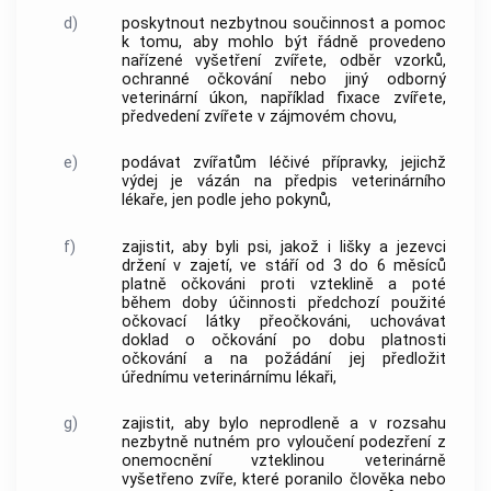
d)
poskytnout nezbytnou součinnost a pomoc
k tomu, aby mohlo být řádně provedeno
nařízené vyšetření zvířete, odběr vzorků,
ochranné očkování nebo jiný odborný
veterinární úkon, například fixace zvířete,
předvedení zvířete v zájmovém chovu,
e)
podávat zvířatům léčivé přípravky, jejichž
výdej je vázán na předpis veterinárního
lékaře, jen podle jeho pokynů,
f)
zajistit, aby byli psi, jakož i lišky a jezevci
držení v zajetí, ve stáří od 3 do 6 měsíců
platně očkováni proti vzteklině a poté
během doby účinnosti předchozí použité
očkovací látky přeočkováni, uchovávat
doklad o očkování po dobu platnosti
očkování a na požádání jej předložit
úřednímu veterinárnímu lékaři
,
g)
zajistit, aby bylo neprodleně a v rozsahu
nezbytně nutném pro vyloučení podezření z
onemocnění vzteklinou veterinárně
vyšetřeno zvíře, které poranilo člověka nebo