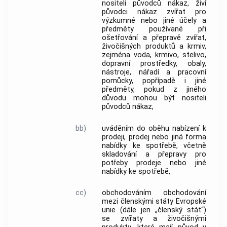
nositeli původců nákaz, živí
původci nákaz zvířat pro
výzkumné nebo jiné účely a
předměty používané při
ošetřování a přepravě zvířat,
živočišných produktů
a
krmiv
,
zejména voda,
krmivo
, stelivo,
dopravní prostředky
, obaly,
nástroje, nářadí a pracovní
pomůcky, popřípadě i jiné
předměty, pokud z jiného
důvodu mohou být nositeli
původců nákaz,
bb)
uváděním do oběhu
nabízení k
prodeji, prodej nebo jiná forma
nabídky ke spotřebě, včetně
skladování a přepravy pro
potřeby prodeje nebo jiné
nabídky ke spotřebě,
cc)
obchodováním
obchodování
mezi členskými státy Evropské
unie (dále jen „členský stát“)
se zvířaty a
živočišnými