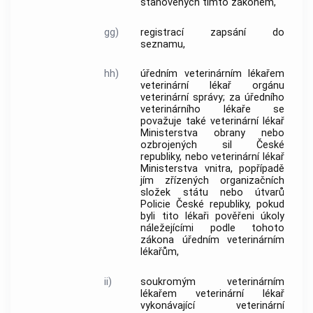
stanovených tímto zákonem,
gg)
registrací
zapsání do
seznamu,
hh)
úředním veterinárním lékařem
veterinární lékař orgánu
veterinární správy; za
úředního
veterinárního lékaře
se
považuje také veterinární lékař
Ministerstva obrany nebo
ozbrojených sil České
republiky, nebo veterinární lékař
Ministerstva vnitra, popřípadě
jím zřízených organizačních
složek státu nebo útvarů
Policie České republiky, pokud
byli tito lékaři pověřeni úkoly
náležejícími podle tohoto
zákona
úředním veterinárním
lékařům
,
ii)
soukromým veterinárním
lékařem
veterinární lékař
vykonávající veterinární