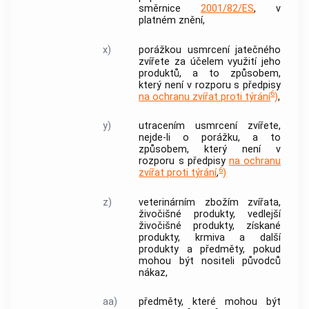
směrnice
2001/82/ES
, v
platném znění,
x)
porážkou
usmrcení
jatečného
zvířete
za účelem využití jeho
produktů, a to způsobem,
který není v rozporu s předpisy
6
na ochranu zvířat proti týrání
)
,
y)
utracením
usmrcení zvířete,
nejde-li o
porážku
, a to
způsobem, který není v
rozporu s předpisy
na ochranu
6
zvířat proti týrání
,
)
z)
veterinárním zbožím
zvířata,
živočišné produkty
,
vedlejší
živočišné produkty
,
získané
produkty
,
krmiva
a další
produkty a předměty, pokud
mohou být nositeli původců
nákaz,
aa)
předměty, které mohou být