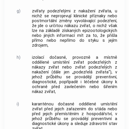
g)
zvířaty podezřelými z nakažení zvířata, u
nichž se neprojevují klinické příznaky nebo
postmortální změny vyvolávající podezření,
že jde o určitou nákazu zvířat, o nichž však
lze na základě získaných epizootologických
nebo jiných informací mít za to, že přišla
přímo nebo nepřímo do styku s jejím
zdrojem,
h)
izolací dočasné, provozně a místně
oddělené umístění zvířat podezřelých z
nákazy zvířat nebo zvířat podezřelých z
nakažení (dále jen „podezřelá zvířata“), v
jehož průběhu se provádějí preventivní,
diagnostické, popřípadě i léčebné úkony k
ochraně před zavlečením nebo šířením
nákaz zvířat,
i)
karanténou dočasné oddělené umístění
zvířat před jejich zařazením do stáda nebo
před jejich přemístěním z
hospodářství
, v
jehož průběhu se provádějí preventivní a
diagnostické úkony a sleduje zdravotní stav
zvířat,