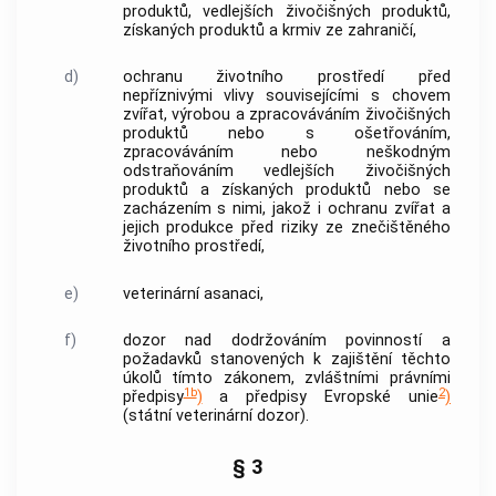
produktů
,
vedlejších živočišných produktů
,
získaných produktů
a
krmiv
ze zahraničí,
d)
ochranu životního prostředí před
nepříznivými vlivy souvisejícími s chovem
zvířat, výrobou a zpracováváním
živočišných
produktů
nebo s ošetřováním,
zpracováváním nebo neškodným
odstraňováním
vedlejších živočišných
produktů
a
získaných produktů
nebo se
zacházením s nimi, jakož i ochranu zvířat a
jejich produkce před riziky ze znečištěného
životního prostředí,
e)
veterinární asanaci,
f)
dozor nad dodržováním povinností a
požadavků stanovených k zajištění těchto
úkolů tímto zákonem, zvláštními právními
1b
2
předpisy
)
a předpisy Evropské unie
)
(státní veterinární dozor).
§ 3