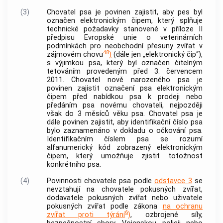
(3)
Chovatel
psa je povinen zajistit, aby pes byl
označen elektronickým čipem, který splňuje
technické požadavky stanovené v příloze II
předpisu Evropské unie o veterinárních
podmínkách pro neobchodní přesuny zvířat v
48
zájmovém chovu
)
(dále jen „elektronický čip“),
s výjimkou psa, který byl označen čitelným
tetováním provedeným před 3. červencem
2011.
Chovatel
nově narozeného psa je
povinen zajistit označení psa elektronickým
čipem před nabídkou psa k prodeji nebo
předáním psa novému
chovateli
, nejpozději
však do 3 měsíců věku psa.
Chovatel
psa je
dále povinen zajistit, aby
identifikační číslo psa
bylo zaznamenáno v dokladu o očkování psa.
Identifikačním číslem psa
se rozumí
alfanumerický kód zobrazený elektronickým
čipem, který umožňuje zjistit totožnost
konkrétního psa.
(4)
Povinnosti
chovatele
psa podle
odstavce 3
se
nevztahují na
chovatele
pokusných zvířat,
dodavatele pokusných zvířat nebo uživatele
pokusných zvířat podle zákona
na ochranu
6
zvířat proti týrání
)
, ozbrojené síly,