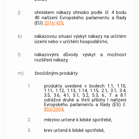
j)
ohniskem nákazy ohnisko podle čl. 4 bodu
40 nařízení Evropského parlamentu a Rady
(EU)
2016/429
,
k)
nákazovou situací výskyt nákazy na určitém
území nebo v určitém
hospodářství
,
l)
nákazovými důvody výskyt a možnost
rozšíření nákazy,
m)
živočišnými produkty
1.
produkty uvedené v bodech 1.1, 1.10,
1.11, 1.12, 1.13, 1.14, 1.15, 2.1, 3.1, 3.4,
3.5, 3.6, 4.1, 5.1, 5.2, 5.3, 6., 7. a 8.1
odrážce druhé a třetí přílohy I nařízení
Evropského parlamentu a Rady (ES) č.
853/2004
,
2.
mlezivo určené k lidské spotřebě,
3.
krev určená k lidské spotřebě,