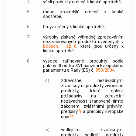
4.
včelí produkty určené k lidské spotřebě,
5.
maso krokodýlů určené k lidské
spotřebě,
6.
hmyz určený k lidské spotřebě,
7.
výrobky získané výhradně zpracováním
nezpracovaných produktů uvedených v
bodech 1 až 6
, které jsou určeny k
lidské spotřebě,
8.
vysoce rafinované produkty podle
přílohy III oddílu XVI nařízení Evropského
parlamentu a Rady (ES) č.
853/2004
,
n)
zdravotně nezávadnými
živočišnými produkty živočišné
produkty, které splňují
požadavky na zdravotní
nezávadnost stanovené tímto
zákonem, zvláštními právními
3
předpisy
)
a předpisy Evropské
3a
unie
)
,
o)
vedlejšími živočišnými
produkty
vedlejší produkty