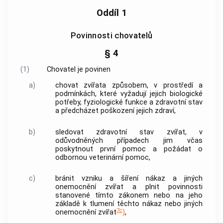
Oddíl 1
Povinnosti chovatelů
§ 4
(1)
Chovatel je povinen
a)
chovat zvířata způsobem, v prostředí a
podmínkách, které vyžadují jejich biologické
potřeby, fyziologické funkce a zdravotní stav
a předcházet poškození jejich zdraví,
b)
sledovat zdravotní stav zvířat, v
odůvodněných případech jim včas
poskytnout první pomoc a požádat o
odbornou veterinární pomoc,
c)
bránit vzniku a šíření nákaz a jiných
onemocnění zvířat a plnit povinnosti
stanovené tímto zákonem nebo na jeho
základě k tlumení těchto nákaz nebo jiných
7c
onemocnění zvířat
)
,