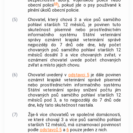
bezpečnostní sbory, Vojenskou policii nebo
68
obecní policii
)
, pokud jde o psy používané k
plnění úkolů obecní policie.
(5)
Chovatel
, který chová 3 a více psů samičího
pohlaví starších 12 měsíců, je povinen tuto
skutečnost písemně nebo prostřednictvím
informačního systému
Státní veterinární
správy
oznámit krajské veterinární správě
nejpozději do 7 dnů ode dne, kdy počet
chovaných psů samičího pohlaví starších 12
měsíců dosáhl 3 a více chovaných zvířat; v
oznámení
chovatel
uvede počet chovaných
zvířat a místo jejich chovu.
(6)
Chovatel
uvedený v
odstavci 5
je dále povinen
oznámit krajské veterinární správě písemně
nebo prostřednictvím informačního systému
Státní veterinární správy
snížení počtu jím
chovaných psů samičího pohlaví starších 12
měsíců pod 3, a to nejpozději do 7 dnů ode
dne, kdy tato skutečnost nastala.
(7)
Žije-li více
chovatelů
ve společné domácnosti,
ve které chovají 3 a více psů samičího pohlaví
starších 12 měsíců, má oznamovací povinnost
podle
odstavců 5
a
6
pouze jeden z nich.