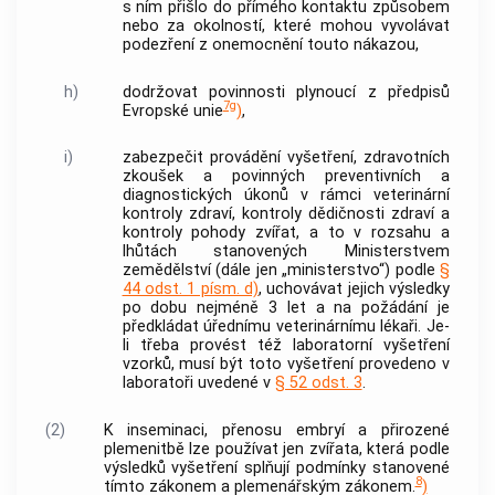
s ním přišlo do přímého kontaktu způsobem
nebo za okolností, které mohou vyvolávat
podezření z onemocnění touto nákazou,
h)
dodržovat povinnosti plynoucí z předpisů
7g
Evropské unie
)
,
i)
zabezpečit provádění vyšetření, zdravotních
zkoušek a povinných preventivních a
diagnostických úkonů v rámci veterinární
kontroly zdraví, kontroly dědičnosti zdraví a
kontroly pohody zvířat, a to v rozsahu a
lhůtách stanovených Ministerstvem
zemědělství (dále jen „ministerstvo“) podle
§
44 odst. 1 písm. d)
, uchovávat jejich výsledky
po dobu nejméně 3 let a na požádání je
předkládat
úřednímu veterinárnímu lékaři
. Je-
li třeba provést též laboratorní vyšetření
vzorků, musí být toto vyšetření provedeno v
laboratoři uvedené v
§ 52 odst. 3
.
(2)
K inseminaci, přenosu embryí a přirozené
plemenitbě lze používat jen zvířata, která podle
výsledků vyšetření splňují podmínky stanovené
8
tímto zákonem a plemenářským zákonem.
)