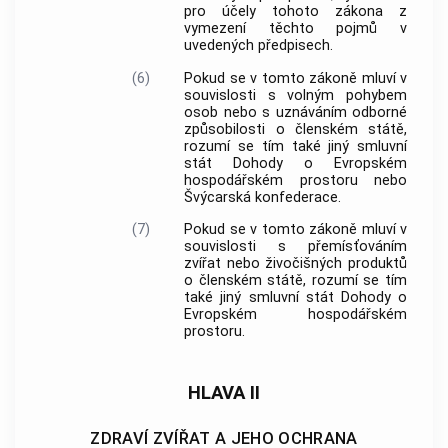
pro účely tohoto zákona z
vymezení těchto pojmů v
uvedených předpisech.
(6)
Pokud se v tomto zákoně mluví v
souvislosti s volným pohybem
osob nebo s uznáváním odborné
způsobilosti o členském státě,
rozumí se tím také jiný smluvní
stát Dohody o Evropském
hospodářském prostoru nebo
Švýcarská konfederace.
(7)
Pokud se v tomto zákoně mluví v
souvislosti s přemísťováním
zvířat nebo živočišných produktů
o členském státě, rozumí se tím
také jiný smluvní stát Dohody o
Evropském hospodářském
prostoru.
HLAVA II
ZDRAVÍ ZVÍŘAT A JEHO OCHRANA