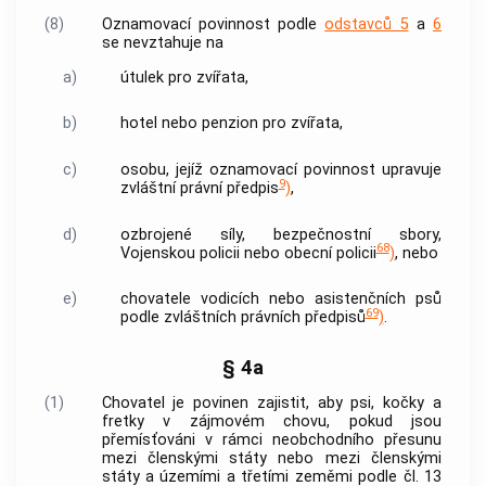
(8)
Oznamovací povinnost podle
odstavců 5
a
6
se nevztahuje na
a)
útulek pro zvířata
,
b)
hotel nebo penzion pro zvířata,
c)
osobu, jejíž oznamovací povinnost upravuje
9
zvláštní právní předpis
)
,
d)
ozbrojené síly, bezpečnostní sbory,
68
Vojenskou policii nebo obecní policii
)
, nebo
e)
chovatele
vodicích nebo asistenčních psů
69
podle zvláštních právních předpisů
)
.
§ 4a
(1)
Chovatel
je povinen zajistit, aby psi, kočky a
fretky v zájmovém chovu, pokud jsou
přemísťováni v rámci neobchodního přesunu
mezi členskými státy nebo mezi členskými
státy a územími a třetími zeměmi podle čl. 13