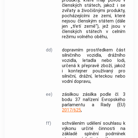
produkty
, které mají původ v
členských státech, jakož i se
zvířaty a
živočišnými produkty
,
pocházejícími ze zemí, které
nejsou členským státem (dále
jen „třetí země“), jež jsou v
členských státech v celním
režimu volného oběhu,
dd)
dopravním prostředkem
část
silničního vozidla, drážního
vozidla, letadla nebo lodi,
určená k přepravě zboží, jakož
i kontejner používaný pro
silniční, drážní, leteckou nebo
vodní dopravu,
ee)
zásilkou
zásilka
podle čl. 3
bodu 37 nařízení Evropského
parlamentu a Rady (EU)
2017/625
,
ff)
schválením
udělení souhlasu k
výkonu určité činnosti na
základě splnění podmínek