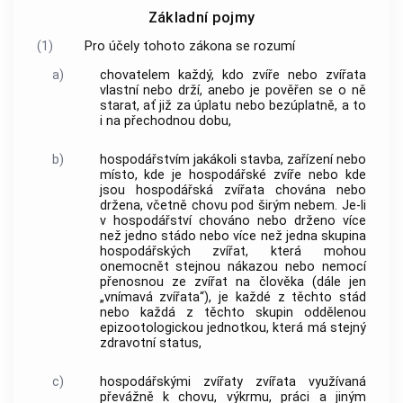
Základní pojmy
(1)
Pro účely tohoto zákona se rozumí
a)
chovatelem
každý, kdo zvíře nebo zvířata
vlastní nebo drží, anebo je pověřen se o ně
starat, ať již za úplatu nebo bezúplatně, a to
i na přechodnou dobu,
b)
hospodářstvím
jakákoli stavba, zařízení nebo
místo, kde je
hospodářské zvíře
nebo kde
jsou
hospodářská zvířata
chována nebo
držena, včetně chovu pod širým nebem. Je-li
v
hospodářství
chováno nebo drženo více
než jedno stádo nebo více než jedna skupina
hospodářských zvířat
, která mohou
onemocnět stejnou nákazou nebo nemocí
přenosnou ze zvířat na člověka (dále jen
„vnímavá zvířata“), je každé z těchto stád
nebo každá z těchto skupin oddělenou
epizootologickou jednotkou, která má stejný
zdravotní status,
c)
hospodářskými zvířaty zvířata využívaná
převážně k chovu, výkrmu, práci a jiným