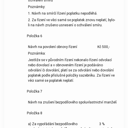
schválení smíru
Poznámky:
1. Návrh na smírčí řízení poplatku nepodléhá.
2. Za řízení ve věci samé se poplatek znovu neplatí, bylo-
li na návrh zrušeno usnesení o schválení smíru.
Položka 6
Návrh na povolení obnovy řízení
Kč 500,-
Poznámka:
Jestliže se v původním řízení nekonalo řízení odvolací
nebo dovolací a v obnoveném řízení je podáváno
odvolání či dovolání, platí se za odvolání nebo dovolání
poplatek podle příslušné položky sazebníku. Za řízení ve
věci samé se poplatek neplatí.
Položka 7
Návrh na zrušení bezpodílového spoluvlastnictví manželů
Položka 8
a) Za vypořádání bezpodílového
3 %