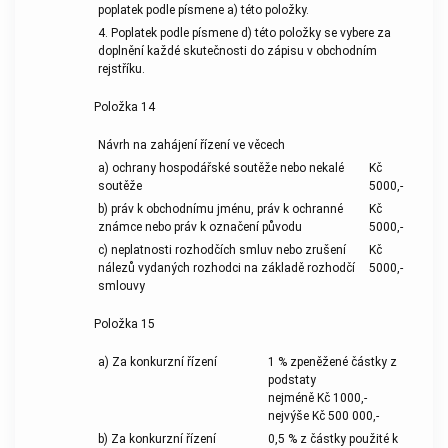
poplatek podle písmene a) této položky.
4. Poplatek podle písmene d) této položky se vybere za
doplnění každé skutečnosti do zápisu v obchodním
rejstříku.
Položka 14
Návrh na zahájení řízení ve věcech
a) ochrany hospodářské soutěže nebo nekalé
Kč
soutěže
5000,-
b) práv k obchodnímu jménu, práv k ochranné
Kč
známce nebo práv k označení původu
5000,-
c) neplatnosti rozhodčích smluv nebo zrušení
Kč
nálezů vydaných rozhodci na základě rozhodčí
5000,-
smlouvy
Položka 15
a) Za konkurzní řízení
1 % zpeněžené částky z
podstaty
nejméně Kč 1000,-
nejvýše Kč 500 000,-
b) Za konkurzní řízení
0,5 % z částky použité k