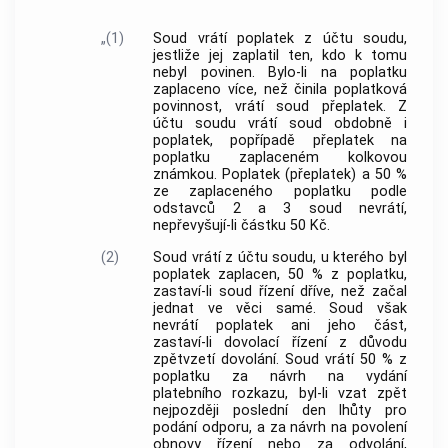
„(1)
Soud vrátí poplatek z účtu soudu,
jestliže jej zaplatil ten, kdo k tomu
nebyl povinen. Bylo-li na poplatku
zaplaceno více, než činila poplatková
povinnost, vrátí soud přeplatek. Z
účtu soudu vrátí soud obdobně i
poplatek, popřípadě přeplatek na
poplatku zaplaceném kolkovou
známkou. Poplatek (přeplatek) a 50 %
ze zaplaceného poplatku podle
odstavců 2 a 3 soud nevrátí,
nepřevyšují-li částku 50 Kč.
(2)
Soud vrátí z účtu soudu, u kterého byl
poplatek zaplacen, 50 % z poplatku,
zastaví-li soud řízení dříve, než začal
jednat ve věci samé. Soud však
nevrátí poplatek ani jeho část,
zastaví-li dovolací řízení z důvodu
zpětvzetí dovolání. Soud vrátí 50 % z
poplatku za návrh na vydání
platebního rozkazu, byl-li vzat zpět
nejpozději poslední den lhůty pro
podání odporu, a za návrh na povolení
obnovy řízení nebo za odvolání,