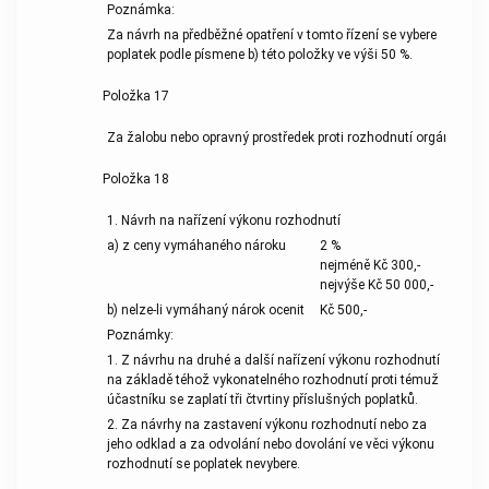
Poznámka:
Za návrh na předběžné opatření v tomto řízení se vybere
poplatek podle písmene b) této položky ve výši 50 %.
Položka 17
Za žalobu nebo opravný prostředek proti rozhodnutí orgánu veře
Položka 18
1. Návrh na nařízení výkonu rozhodnutí
a) z ceny vymáhaného nároku
2 %
nejméně Kč 300,-
nejvýše Kč 50 000,-
b) nelze-li vymáhaný nárok ocenit
Kč 500,-
Poznámky:
1. Z návrhu na druhé a další nařízení výkonu rozhodnutí
na základě téhož vykonatelného rozhodnutí proti témuž
účastníku se zaplatí tři čtvrtiny příslušných poplatků.
2. Za návrhy na zastavení výkonu rozhodnutí nebo za
jeho odklad a za odvolání nebo dovolání ve věci výkonu
rozhodnutí se poplatek nevybere.