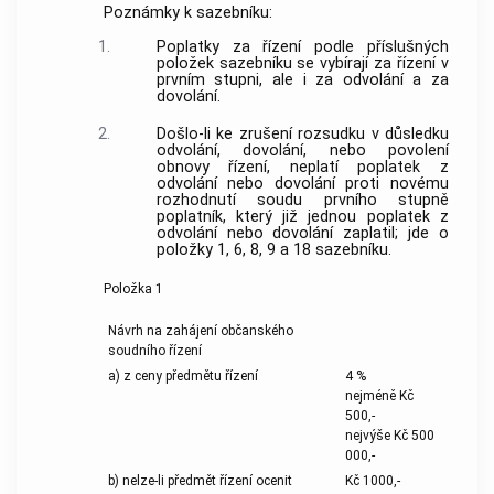
Poznámky k sazebníku:
1.
Poplatky za řízení podle příslušných
položek sazebníku se vybírají za řízení v
prvním stupni, ale i za odvolání a za
dovolání.
2.
Došlo-li ke zrušení rozsudku v důsledku
odvolání, dovolání, nebo povolení
obnovy řízení, neplatí poplatek z
odvolání nebo dovolání proti novému
rozhodnutí soudu prvního stupně
poplatník, který již jednou poplatek z
odvolání nebo dovolání zaplatil; jde o
položky 1, 6, 8, 9 a 18 sazebníku.
Položka 1
Návrh na zahájení občanského
soudního řízení
a) z ceny předmětu řízení
4 %
nejméně Kč
500,-
nejvýše Kč 500
000,-
b) nelze-li předmět řízení ocenit
Kč 1000,-