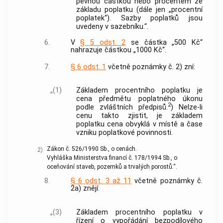
pevnou částkou nebo procentem ze
základu poplatku (dále jen „procentní
poplatek“). Sazby poplatků jsou
uvedeny v sazebníku.“.
6.
V
§ 5 odst. 2
se částka „500 Kč“
nahrazuje částkou „1000 Kč“.
7.
§ 6 odst. 1
včetně poznámky č. 2) zní:
„(1)
Základem procentního poplatku je
cena předmětu poplatného úkonu
2
podle zvláštních předpisů.
) Nelze-li
cenu takto zjistit, je základem
poplatku cena obvyklá v místě a čase
vzniku poplatkové povinnosti.
Zákon č. 526/1990 Sb., o cenách.
2)
Vyhláška Ministerstva financí č. 178/1994 Sb., o
oceňování staveb, pozemků a trvalých porostů.“.
8.
§ 6 odst. 3 až 11
včetně poznámky č.
2a) znějí:
„(3)
Základem procentního poplatku v
řízení o vypořádání bezpodílového