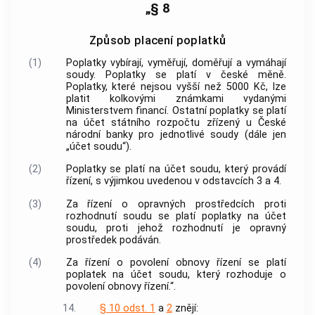
„§ 8
Způsob placení poplatků
(1)
Poplatky vybírají, vyměřují, doměřují a vymáhají
soudy. Poplatky se platí v české měně.
Poplatky, které nejsou vyšší než 5000 Kč, lze
platit kolkovými známkami vydanými
Ministerstvem financí. Ostatní poplatky se platí
na účet státního rozpočtu zřízený u České
národní banky pro jednotlivé soudy (dále jen
„účet soudu“).
(2)
Poplatky se platí na účet soudu, který provádí
řízení, s výjimkou uvedenou v odstavcích 3 a 4.
(3)
Za řízení o opravných prostředcích proti
rozhodnutí soudu se platí poplatky na účet
soudu, proti jehož rozhodnutí je opravný
prostředek podáván.
(4)
Za řízení o povolení obnovy řízení se platí
poplatek na účet soudu, který rozhoduje o
povolení obnovy řízení.“.
14.
§ 10 odst. 1
a
2
znějí: