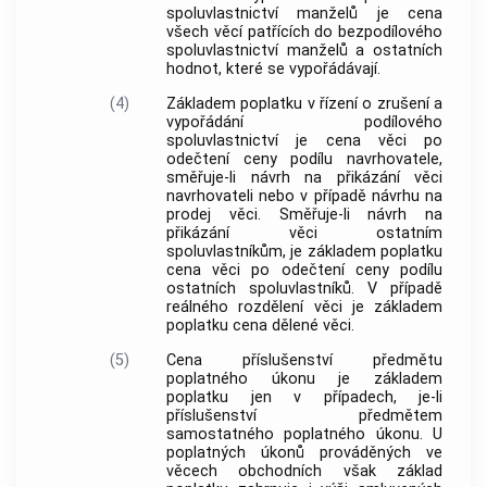
spoluvlastnictví manželů je cena
všech věcí patřících do bezpodílového
spoluvlastnictví manželů a ostatních
hodnot, které se vypořádávají.
(4)
Základem poplatku v řízení o zrušení a
vypořádání podílového
spoluvlastnictví je cena věci po
odečtení ceny podílu navrhovatele,
směřuje-li návrh na přikázání věci
navrhovateli nebo v případě návrhu na
prodej věci. Směřuje-li návrh na
přikázání věci ostatním
spoluvlastníkům, je základem poplatku
cena věci po odečtení ceny podílu
ostatních spoluvlastníků. V případě
reálného rozdělení věci je základem
poplatku cena dělené věci.
(5)
Cena příslušenství předmětu
poplatného úkonu je základem
poplatku jen v případech, je-li
příslušenství předmětem
samostatného poplatného úkonu. U
poplatných úkonů prováděných ve
věcech obchodních však základ