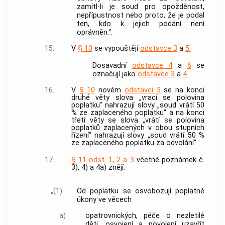
zamítl-li je soud pro opožděnost,
nepřípustnost nebo proto, že je podal
ten, kdo k jejich podání není
oprávněn.“.
15.
V
§ 10
se vypouštějí
odstavce 3
a
5.
Dosavadní
odstavce 4
a
6
se
označují jako
odstavce 3
a
4.
16.
V
§ 10
novém
odstavci 3
se na konci
druhé věty slova „vrací se polovina
poplatku“ nahrazují slovy „soud vrátí 50
% ze zaplaceného poplatku“ a na konci
třetí věty se slova „vrátí se polovina
poplatků zaplacených v obou stupních
řízení“ nahrazují slovy „soud vrátí 50 %
ze zaplaceného poplatku za odvolání“.
17.
§ 11 odst. 1, 2 a 3
včetně poznámek č.
3), 4) a 4a) znějí:
„(1)
Od poplatku se osvobozují poplatné
úkony ve věcech
a)
opatrovnických, péče o nezletilé
děti, osvojení a povolení uzavřít