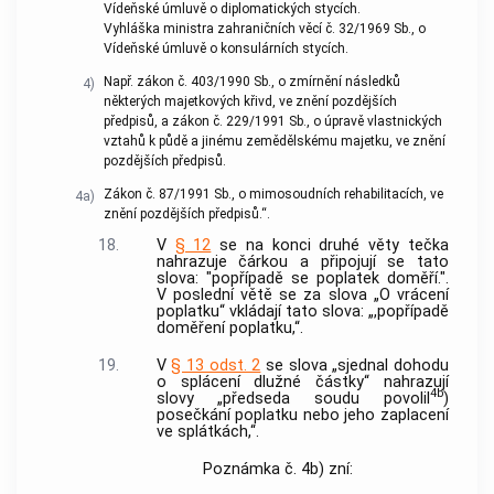
Vídeňské úmluvě o diplomatických stycích.
Vyhláška ministra zahraničních věcí č. 32/1969 Sb., o
Vídeňské úmluvě o konsulárních stycích.
Např. zákon č. 403/1990 Sb., o zmírnění následků
4)
některých majetkových křivd, ve znění pozdějších
předpisů, a zákon č. 229/1991 Sb., o úpravě vlastnických
vztahů k půdě a jinému zemědělskému majetku, ve znění
pozdějších předpisů.
Zákon č. 87/1991 Sb., o mimosoudních rehabilitacích, ve
4a)
znění pozdějších předpisů.“.
18.
V
§ 12
se na konci druhé věty tečka
nahrazuje čárkou a připojují se tato
slova: "popřípadě se poplatek doměří.".
V poslední větě se za slova „O vrácení
poplatku“ vkládají tato slova: „,popřípadě
doměření poplatku,“.
19.
V
§ 13 odst. 2
se slova „sjednal dohodu
o splácení dlužné částky“ nahrazují
4b
slovy „předseda soudu povolil
)
posečkání poplatku nebo jeho zaplacení
ve splátkách,“.
Poznámka č. 4b) zní: