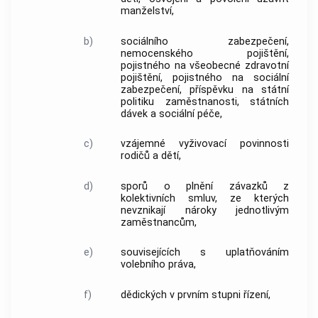
manželství,
b)
sociálního zabezpečení,
nemocenského pojištění,
pojistného na všeobecné zdravotní
pojištění, pojistného na sociální
zabezpečení, příspěvku na státní
politiku zaměstnanosti, státních
dávek a sociální péče,
c)
vzájemné vyživovací povinnosti
rodičů a dětí,
d)
sporů o plnění závazků z
kolektivních smluv, ze kterých
nevznikají nároky jednotlivým
zaměstnancům,
e)
souvisejících s uplatňováním
volebního práva,
f)
dědických v prvním stupni řízení,