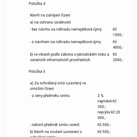
Položka 4
Návrh na zahájení řízení
a) na ochranu osobnosti
- bez návrhu na náhradu nemajetkové újmy
Kč
1000,-
- s návrhem na náhradu nemajetkové újmy
Kč
4000,-
b) ve věcech podle zákona o periodickém tisku a
Kč
ostatních informačních prostředcích
2000,-
Položka 5
a) Za schválený smír uzavřený ve
smírčím řízení
- z ceny předmětu smíru
2 %
nejméně Kč
300,-
nejvýše Kč 20
000,-
- nelze-li předmět smíru ocenit
Kč 500,-
b) Návrh na zrušení usnesení o
Kč 500,-