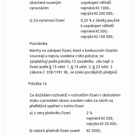
ukončené nuceným
uspokojení věřitelů
vyrovnáním
nejméně Kč 1000,-
nejvýše Kč 200 000,-
c) Za vyrovnací řízení
0,25 % z částky použité
k uspokojení věřitelů
nejméně Kč 500,-
nejvýše Kč 100 000,-
Poznámka:
Návrhy na zahájení řízení, která s konkurzním řízením
souvisejí a nejsou uvedena v této položce, se
zpoplatňují podle položky 12 sazebníku. Jde např. o
řízení podle § 15 odst. 1, § 19 odst. 2, § 23 odst. 2
zákona č. 328/1991 Sb., ve znění pozdějších předpisů.
Položka 16
Za dožádání rozhodců v rozhodčím řízení v obchodním
styku o provedení úkonu soudem nebo za návrh na
předběžné opatření v tomto řízení
a) z ceny předmětu řízení
2 %
nejméně Kč 500,-
nejvýše Kč 20 000,-
b) nelze-li předmět řízení ocenit
Kč 2000,-