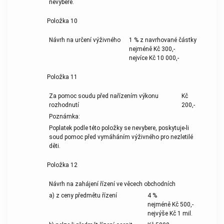
nevybere.
Položka 10
Návrh na určení výživného
1 % z navrhované částky
nejméně Kč 300,-
nejvíce Kč 10 000,-
Položka 11
Za pomoc soudu před nařízením výkonu
Kč
rozhodnutí
200,-
Poznámka:
Poplatek podle této položky se nevybere, poskytuje-li
soud pomoc před vymáháním výživného pro nezletilé
děti.
Položka 12
Návrh na zahájení řízení ve věcech obchodních
a) z ceny předmětu řízení
4 %
nejméně Kč 500,-
nejvýše Kč 1 mil.