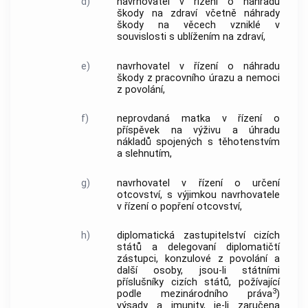
d)
navrhovatel v řízení o náhradu
škody na zdraví včetně náhrady
škody na věcech vzniklé v
souvislosti s ublížením na zdraví,
e)
navrhovatel v řízení o náhradu
škody z pracovního úrazu a nemoci
z povolání,
f)
neprovdaná matka v řízení o
příspěvek na výživu a úhradu
nákladů spojených s těhotenstvím
a slehnutím,
g)
navrhovatel v řízení o určení
otcovství, s výjimkou navrhovatele
v řízení o popření otcovství,
h)
diplomatická zastupitelství cizích
států a delegovaní diplomatičtí
zástupci, konzulové z povolání a
další osoby, jsou-li státními
příslušníky cizích států, požívající
3
podle mezinárodního práva
)
výsady a imunity, je-li zaručena