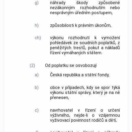
g)
náhrady škody způsobené
nezákonným rozhodnutím nebo
nesprávným úředním postupem,
h)
způsobilosti k právním úkonům,
ch)
výkonu rozhodnutí k vymožení
pohledávek ze soudních poplatků, z
peněžitých trestů, pokut a nákladů
řízení vymáhaných státem.
(2)
Od poplatku se osvobozují
a)
Česká republika a státní fondy,
b)
obce v případech, kdy se spor týká
výkonu státní správy, který je na ně
přenesen,
c)
navrhovatel v řízení o určení
výživného, nejde-li o vzájemnou
vyživovací povinnost rodičů a dětí,