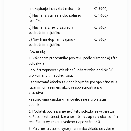
000,-
- nezapisuje-li se vklad nebo jmění
Kč 3000,-
b) Návrh na výmaz z obchodního
Kč 1000,-
rejstříku
c) Návrh na změnu zápisu v
Kč 500,-
obchodním rejstříku
d) Návrh na doplnění zápisu v
Kč 500,-
obchodním rejstříku
Poznámky:
1. Základem procentního poplatku podle písmene a) této
položky je
- součet zapisovaných vkladů jednotlivých společníků
pro komanditní společnosti,
- zapisovaná částka základního jmění pro společnosti s
ručením omezeným, akciové společnosti a pro
družstva,
- zapisovaná částka kmenového jmění pro státní
podnik.
2. Poplatek podle písmene c) této položky se vybere za
každou skutečnost, která se mění v zápise v obchodním
rejstříku, s výjimkou uvedenou v poznámce 3.
3. Za změnu zápisu výše jmění nebo vkladů se vybere