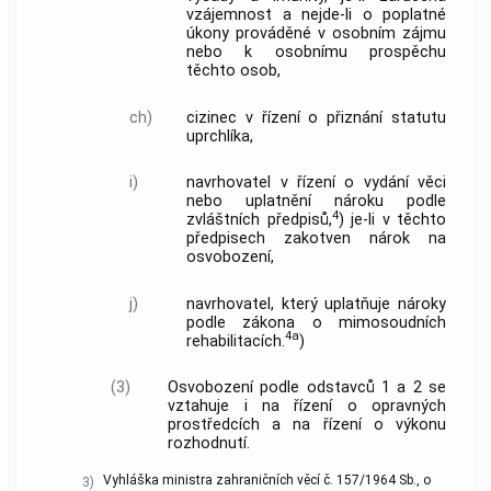
vzájemnost a nejde-li o poplatné
úkony prováděné v osobním zájmu
nebo k osobnímu prospěchu
těchto osob,
ch)
cizinec v řízení o přiznání statutu
uprchlíka,
i)
navrhovatel v řízení o vydání věci
nebo uplatnění nároku podle
4
zvláštních předpisů,
) je-li v těchto
předpisech zakotven nárok na
osvobození,
j)
navrhovatel, který uplatňuje nároky
podle zákona o mimosoudních
4a
rehabilitacích.
)
(3)
Osvobození podle odstavců 1 a 2 se
vztahuje i na řízení o opravných
prostředcích a na řízení o výkonu
rozhodnutí.
Vyhláška ministra zahraničních věcí č. 157/1964 Sb., o
3)