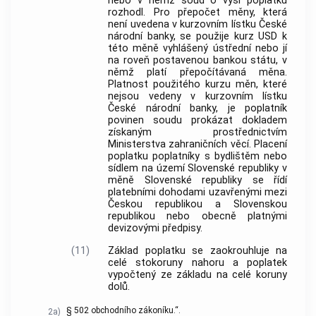
nebo v němž soud o výši poplatku
rozhodl. Pro přepočet měny, která
není uvedena v kurzovním lístku České
národní banky, se použije kurz USD k
této měně vyhlášený ústřední nebo jí
na roveň postavenou bankou státu, v
němž platí přepočítávaná měna.
Platnost použitého kurzu měn, které
nejsou vedeny v kurzovním lístku
České národní banky, je poplatník
povinen soudu prokázat dokladem
získaným prostřednictvím
Ministerstva zahraničních věcí. Placení
poplatku poplatníky s bydlištěm nebo
sídlem na území Slovenské republiky v
měně Slovenské republiky se řídí
platebními dohodami uzavřenými mezi
Českou republikou a Slovenskou
republikou nebo obecně platnými
devizovými předpisy.
(11)
Základ poplatku se zaokrouhluje na
celé stokoruny nahoru a poplatek
vypočtený ze základu na celé koruny
dolů.
§ 502 obchodního zákoníku.“.
2a)