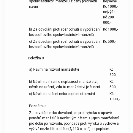
spoluvlastnictví manželů,z ceny předmětu
nejméně
řízení
Kč 1000,-
nejvýše
Kč 200
000,-
b) Za odvolání proti rozhodnutí o vypořádání
Kč 1000,-
bezpodílového spoluvlastnictví manželů
c) Za dovolání proti rozhodnutí o vypořádání
Kč 500,-
bezpodílového spoluvlastnictví manželů
Položka 9
a) Návrh na rozvod manželství
Kč
600,-
b) Návrh na řízení o neplatnost manželství,
Kč
návrh na určení, zda tu manželství je či není
500,-
c) Návrh na určení nebo popření otcovství
Kč
1000,-
Poznámka:
Za odvolání nebo dovolání jen proti výroku o úpravě
poměrů manželů k nezletilým dětem z jejich manželství
pro dobu po rozvodu, popřípadě proti výroku o výchově a
výživě nezletilého dítěte (§ 113 o. s. ř.) se poplatek