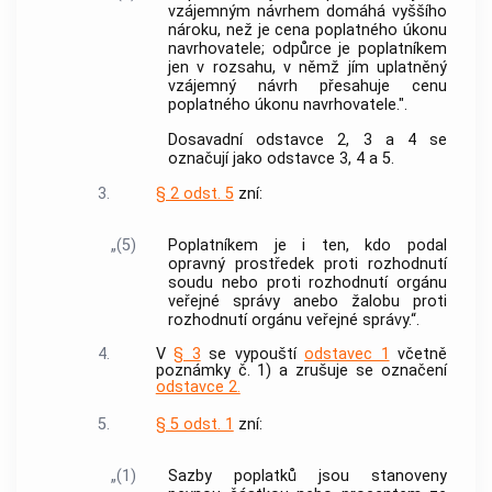
vzájemným návrhem domáhá vyššího
nároku, než je cena poplatného úkonu
navrhovatele; odpůrce je poplatníkem
jen v rozsahu, v němž jím uplatněný
vzájemný návrh přesahuje cenu
poplatného úkonu navrhovatele.".
Dosavadní odstavce 2, 3 a 4 se
označují jako odstavce 3, 4 a 5.
3.
§ 2 odst. 5
zní:
„(5)
Poplatníkem je i ten, kdo podal
opravný prostředek proti rozhodnutí
soudu nebo proti rozhodnutí orgánu
veřejné správy anebo žalobu proti
rozhodnutí orgánu veřejné správy.“.
4.
V
§ 3
se vypouští
odstavec 1
včetně
poznámky č. 1) a zrušuje se označení
odstavce 2.
5.
§ 5 odst. 1
zní:
„(1)
Sazby poplatků jsou stanoveny