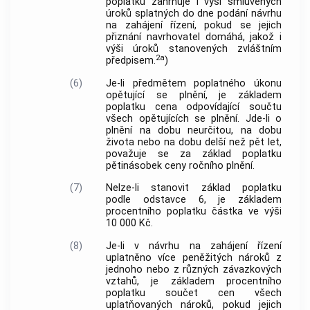
poplatku zahrnuje i výši smluvených
úroků splatných do dne podání návrhu
na zahájení řízení, pokud se jejich
přiznání navrhovatel domáhá, jakož i
výši úroků stanovených zvláštním
2a
předpisem.
)
(6)
Je-li předmětem poplatného úkonu
opětující se plnění, je základem
poplatku cena odpovídající součtu
všech opětujících se plnění. Jde-li o
plnění na dobu neurčitou, na dobu
života nebo na dobu delší než pět let,
považuje se za základ poplatku
pětinásobek ceny ročního plnění.
(7)
Nelze-li stanovit základ poplatku
podle odstavce 6, je základem
procentního poplatku částka ve výši
10 000 Kč.
(8)
Je-li v návrhu na zahájení řízení
uplatněno více peněžitých nároků z
jednoho nebo z různých závazkových
vztahů, je základem procentního
poplatku součet cen všech
uplatňovaných nároků, pokud jejich