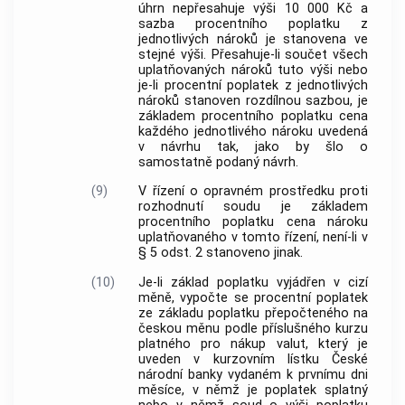
úhrn nepřesahuje výši 10 000 Kč a
sazba procentního poplatku z
jednotlivých nároků je stanovena ve
stejné výši. Přesahuje-li součet všech
uplatňovaných nároků tuto výši nebo
je-li procentní poplatek z jednotlivých
nároků stanoven rozdílnou sazbou, je
základem procentního poplatku cena
každého jednotlivého nároku uvedená
v návrhu tak, jako by šlo o
samostatně podaný návrh.
(9)
V řízení o opravném prostředku proti
rozhodnutí soudu je základem
procentního poplatku cena nároku
uplatňovaného v tomto řízení, není-li v
§ 5 odst. 2 stanoveno jinak.
(10)
Je-li základ poplatku vyjádřen v cizí
měně, vypočte se procentní poplatek
ze základu poplatku přepočteného na
českou měnu podle příslušného kurzu
platného pro nákup valut, který je
uveden v kurzovním lístku České
národní banky vydaném k prvnímu dni
měsíce, v němž je poplatek splatný