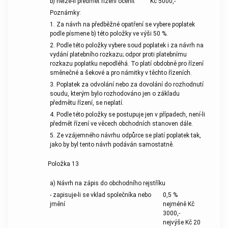
b) nelze-li předmět řízení ocenit
Kč 5000,-
Poznámky:
1. Za návrh na předběžné opatření se vybere poplatek
podle písmene b) této položky ve výši 50 %.
2. Podle této položky vybere soud poplatek i za návrh na
vydání platebního rozkazu; odpor proti platebnímu
rozkazu poplatku nepodléhá. To platí obdobně pro řízení
směnečné a šekové a pro námitky v těchto řízeních.
3. Poplatek za odvolání nebo za dovolání do rozhodnutí
soudu, kterým bylo rozhodováno jen o základu
předmětu řízení, se neplatí.
4. Podle této položky se postupuje jen v případech, není-li
předmět řízení ve věcech obchodních stanoven dále.
5. Ze vzájemného návrhu odpůrce se platí poplatek tak,
jako by byl tento návrh podáván samostatně.
Položka 13
a) Návrh na zápis do obchodního rejstříku
- zapisuje-li se vklad společníka nebo
0,5 %
jmění
nejméně Kč
3000,-
nejvýše Kč 20