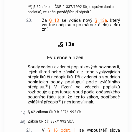
„
4b
)
§ 60 zákona ČNR č. 337/1992 Sb., o správě daní a
poplatků, ve znění pozdějších předpisů.“.
20.
Za
§ 13
se vkládá nový
§ 13a
, který
včetně nadpisu a poznámek č. 4c) a 4d)
zní:
„§ 13a
Evidence a řízení
Soudy vedou evidenci poplatkových povinností,
jejich úhrad nebo zániků a z toho vyplývajících
přeplatků či nedoplatků. Při evidenci o soudních
poplatcích soudy postupují podle zvláštního
4c
předpisu.
) V řízení ve věcech poplatků
rozhoduje a postupuje soud podle občanského
soudního řádu, jestliže tento zákon, popřípadě
4d
zvláštní předpis
) nestanoví jinak.
§ 62 zákona ČNR č. 337/1992 Sb.
4c)
Zákon ČNR č. 337/1992 Sb.“.
4d)
21.
V
§ 16 odst. 1
se vypouštějí slova