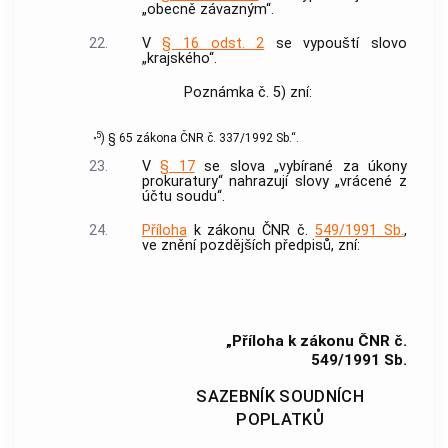
„obecně závazným“.
22.
V
§ 16 odst. 2
se vypouští slovo
„krajského“.
Poznámka č. 5) zní:
„
5
)
§ 65 zákona ČNR č. 337/1992 Sb.“.
23.
V
§ 17
se slova „vybírané za úkony
prokuratury“ nahrazují slovy „vrácené z
účtu soudu“.
24.
Příloha
k zákonu ČNR č.
549/1991 Sb.
,
ve znění pozdějších předpisů, zní:
„Příloha k zákonu ČNR č.
549/1991 Sb.
SAZEBNÍK SOUDNÍCH
POPLATKŮ