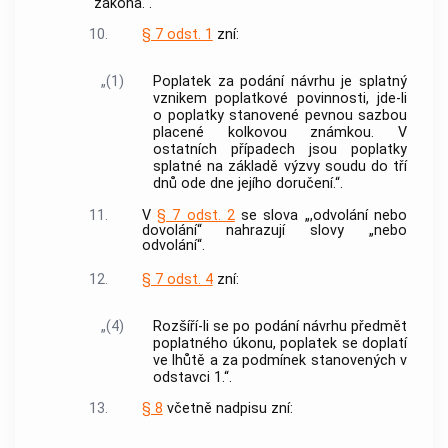
zákona.“.
10.
§ 7 odst. 1
zní:
„(1)
Poplatek za podání návrhu je splatný
vznikem poplatkové povinnosti, jde-li
o poplatky stanovené pevnou sazbou
placené kolkovou známkou. V
ostatních případech jsou poplatky
splatné na základě výzvy soudu do tří
dnů ode dne jejího doručení.“.
11.
V
§ 7 odst. 2
se slova „,odvolání nebo
dovolání“ nahrazují slovy „nebo
odvolání“.
12.
§ 7 odst. 4
zní:
„(4)
Rozšíří-li se po podání návrhu předmět
poplatného úkonu, poplatek se doplatí
ve lhůtě a za podmínek stanovených v
odstavci 1.“.
13.
§ 8
včetně nadpisu zní: