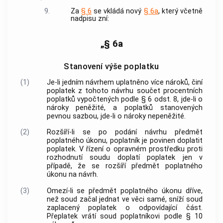
9.
Za
§ 6
se vkládá nový
§ 6a
, který včetně
nadpisu zní:
„§ 6a
Stanovení výše poplatku
(1)
Je-li jedním návrhem uplatněno více nároků, činí
poplatek z tohoto návrhu součet procentních
poplatků vypočtených podle § 6 odst. 8, jde-li o
nároky peněžité, a poplatků stanovených
pevnou sazbou, jde-li o nároky nepeněžité.
(2)
Rozšíří-li se po podání návrhu předmět
poplatného úkonu, poplatník je povinen doplatit
poplatek. V řízení o opravném prostředku proti
rozhodnutí soudu doplatí poplatek jen v
případě, že se rozšíří předmět poplatného
úkonu na návrh.
(3)
Omezí-li se předmět poplatného úkonu dříve,
než soud začal jednat ve věci samé, sníží soud
zaplacený poplatek o odpovídající část.
Přeplatek vrátí soud poplatníkovi podle § 10