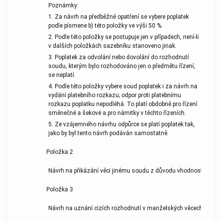
Poznámky:
1. Za návrh na předběžné opatření se vybere poplatek
podle písmene b) této položky ve výši 50 %.
2. Podle této položky se postupuje jen v případech, není-li
v dalších položkách sazebníku stanoveno jinak.
3. Poplatek za odvolání nebo dovolání do rozhodnutí
soudu, kterým bylo rozhodováno jen o předmětu řízení,
se neplatí.
4. Podle této položky vybere soud poplatek i za návrh na
vydání platebního rozkazu; odpor proti platebnímu
rozkazu poplatku nepodléhá. To platí obdobně pro řízení
směnečné a šekové a pro námitky v těchto řízeních.
5. Ze vzájemného návrhu odpůrce se platí poplatek tak,
jako by byl tento návrh podáván samostatně.
Položka 2
Návrh na přikázání věci jinému soudu z důvodu vhodnosti
Položka 3
Návrh na uznání cizích rozhodnutí v manželských věcech a ve věc