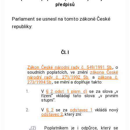
předpisů
Parlament se usnesl na tomto zákoně České
republiky:
Čl. I
Zákon České národní rady č. 549/1991 Sb.
, o
soudních poplatcích, ve znění
zákona České
národní rady č. 271/1992 Sb.
a
zákona č.
273/1994 Sb.
, se mění a doplňuje takto:
1.
V
§ 2 odst. 1 písm. d)
se za slova „v
řízení“ vkládají tato slova: „v prvním
stupni“.
2.
V
§ 2
se za
odstavec 1
vkládá nový
odstavec 2
, který zní:
„(2)
Poplatníkem je i odpůrce, který se