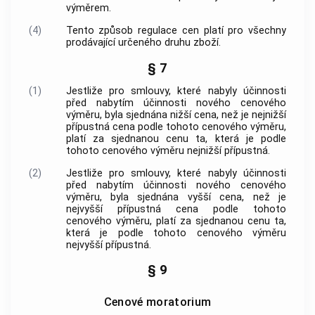
výměrem.
(4)
Tento způsob
regulace cen
platí pro všechny
prodávající
určeného druhu
zboží
.
§ 7
(1)
Jestliže pro smlouvy, které nabyly účinnosti
před nabytím účinnosti nového cenového
výměru, byla sjednána nižší
cena
, než je nejnižší
přípustná
cena
podle tohoto cenového výměru,
platí za sjednanou
cenu
ta, která je podle
tohoto cenového výměru nejnižší přípustná.
(2)
Jestliže pro smlouvy, které nabyly účinnosti
před nabytím účinnosti nového cenového
výměru, byla sjednána vyšší
cena
, než je
nejvyšší přípustná
cena
podle tohoto
cenového výměru, platí za sjednanou
cenu
ta,
která je podle tohoto cenového výměru
nejvyšší přípustná.
§ 9
Cenové moratorium