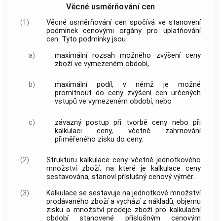
Věcné usměrňování cen
(1)
Věcné usměrňování cen
spočívá ve stanovení
podmínek
cenovými orgány
pro
uplatňování
cen
. Tyto podmínky jsou
a)
maximální rozsah možného zvýšení
ceny
zboží
ve vymezeném období,
b)
maximální podíl, v němž je možné
promítnout do
ceny
zvýšení
cen
určených
vstupů ve vymezeném období, nebo
c)
závazný postup při tvorbě
ceny
nebo při
kalkulaci
ceny
, včetně zahrnování
přiměřeného zisku
do
ceny
.
(2)
Strukturu kalkulace
ceny
včetně jednotkového
množství
zboží
, na které je kalkulace
ceny
sestavována, stanoví příslušný cenový výměr.
(3)
Kalkulace se sestavuje na jednotkové množství
prodávaného
zboží
a vychází z nákladů, objemu
zisku a množství prodeje
zboží
pro kalkulační
období stanovené příslušným cenovým