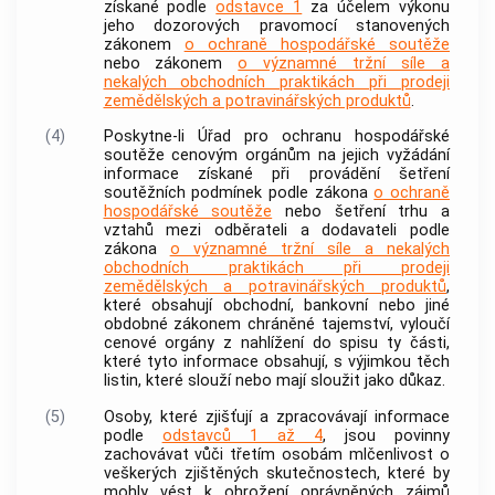
získané podle
odstavce 1
za účelem výkonu
jeho dozorových pravomocí stanovených
zákonem
o ochraně hospodářské soutěže
nebo zákonem
o významné tržní síle a
nekalých obchodních praktikách při prodeji
zemědělských a potravinářských produktů
.
(4)
Poskytne-li Úřad pro ochranu hospodářské
soutěže
cenovým orgánům
na jejich vyžádání
informace získané při provádění šetření
soutěžních podmínek podle zákona
o ochraně
hospodářské soutěže
nebo šetření trhu a
vztahů mezi odběrateli a dodavateli podle
zákona
o významné tržní síle a nekalých
obchodních praktikách při prodeji
zemědělských a potravinářských produktů
,
které obsahují obchodní, bankovní nebo jiné
obdobné zákonem chráněné tajemství, vyloučí
cenové orgány
z nahlížení do spisu ty části,
které tyto informace obsahují, s výjimkou těch
listin, které slouží nebo mají sloužit jako důkaz.
(5)
Osoby, které zjišťují a zpracovávají informace
podle
odstavců 1 až 4
, jsou povinny
zachovávat vůči třetím osobám mlčenlivost o
veškerých zjištěných skutečnostech, které by
mohly vést k ohrožení oprávněných zájmů