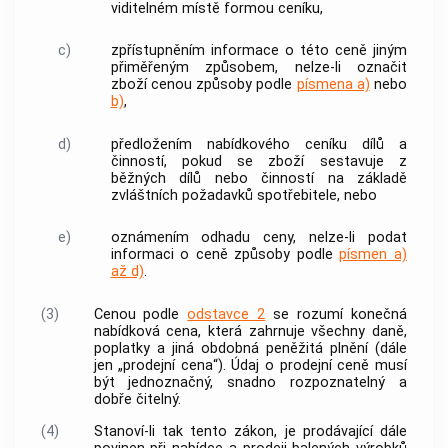
viditelném místě formou ceníku,
c)
zpřístupněním informace o této
ceně
jiným
přiměřeným způsobem, nelze-li označit
zboží
cenou
způsoby podle
písmena a)
nebo
b)
,
d)
předložením nabídkového ceníku dílů a
činností, pokud se
zboží
sestavuje z
běžných dílů nebo činností na základě
zvláštních požadavků
spotřebitele
, nebo
e)
oznámením odhadu
ceny
, nelze-li podat
informaci o
ceně
způsoby podle
písmen a)
až d)
.
(3)
Cenou
podle
odstavce 2
se rozumí konečná
nabídková
cena
, která zahrnuje všechny daně,
poplatky a jiná obdobná peněžitá plnění (dále
jen „
prodejní cena
“). Údaj o
prodejní ceně
musí
být jednoznačný, snadno rozpoznatelný a
dobře čitelný.
(4)
Stanoví-li tak tento zákon, je prodávající dále