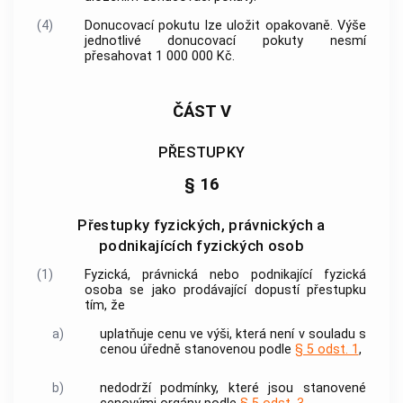
(4)
Donucovací pokutu lze uložit opakovaně. Výše
jednotlivé donucovací pokuty nesmí
přesahovat 1 000 000 Kč.
ČÁST V
PŘESTUPKY
§ 16
Přestupky fyzických, právnických a
podnikajících fyzických osob
(1)
Fyzická, právnická nebo podnikající fyzická
osoba se jako prodávající dopustí přestupku
tím, že
a)
uplatňuje cenu ve výši, která není v souladu s
cenou úředně stanovenou podle
§ 5 odst. 1
,
b)
nedodrží podmínky, které jsou stanovené