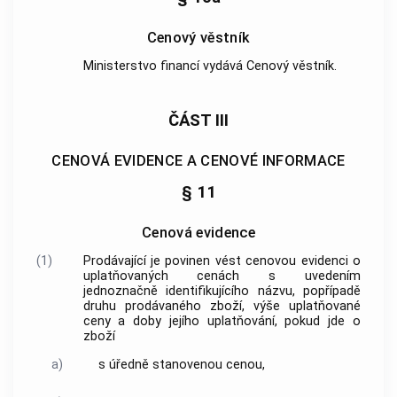
Cenový věstník
Ministerstvo financí vydává Cenový věstník.
ČÁST III
CENOVÁ EVIDENCE A CENOVÉ INFORMACE
§ 11
Cenová evidence
(1)
Prodávající
je povinen vést cenovou evidenci o
uplatňovaných
cenách
s uvedením
jednoznačně identifikujícího názvu, popřípadě
druhu prodávaného
zboží
, výše uplatňované
ceny
a doby jejího uplatňování, pokud jde o
zboží
a)
s
úředně stanovenou cenou
,