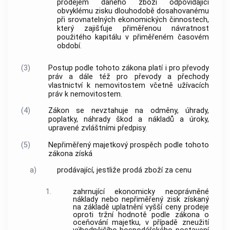
prodejem daného
zboží
odpovídající
obvyklému zisku dlouhodobě dosahovanému
při srovnatelných ekonomických činnostech,
který zajišťuje přiměřenou návratnost
použitého kapitálu v přiměřeném časovém
období.
(3)
Postup podle tohoto zákona platí i pro převody
práv a dále též pro převody a přechody
vlastnictví k
nemovitostem
včetně užívacích
práv k nemovitostem.
(4)
Zákon se nevztahuje na odměny, úhrady,
poplatky, náhrady škod a nákladů a úroky,
upravené zvláštními předpisy.
(5)
Nepřiměřený majetkový prospěch podle tohoto
zákona získá
a)
prodávající, jestliže prodá
zboží
za
cenu
1.
zahrnující ekonomicky neoprávněné
náklady nebo nepřiměřený zisk získaný
na základě uplatnění vyšší
ceny
prodeje
oproti tržní hodnotě podle zákona o
oceňování majetku, v případě zneužití