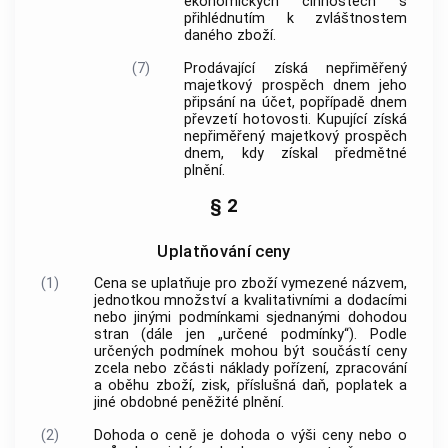
ekonomických činnostech s
přihlédnutím k zvláštnostem
daného
zboží
.
(7)
Prodávající
získá nepřiměřený
majetkový prospěch dnem jeho
připsání na účet, popřípadě dnem
převzetí hotovosti.
Kupující
získá
nepřiměřený majetkový prospěch
dnem, kdy získal předmětné
plnění.
§ 2
Uplatňování ceny
(1)
Cena
se uplatňuje pro
zboží
vymezené názvem,
jednotkou množství a kvalitativními a dodacími
nebo jinými podmínkami sjednanými dohodou
stran (dále jen „
určené podmínky
“). Podle
určených podmínek
mohou být součástí
ceny
zcela nebo zčásti náklady pořízení, zpracování
a oběhu
zboží
, zisk, příslušná daň, poplatek a
jiné obdobné peněžité plnění.
(2)
Dohoda o
ceně
je dohoda o výši
ceny
nebo o