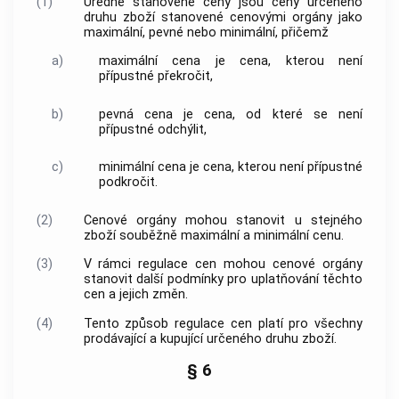
(1)
Úředně stanovené ceny
jsou
ceny
určeného
druhu
zboží
stanovené
cenovými orgány
jako
maximální, pevné nebo minimální, přičemž
a)
maximální cena
je
cena
, kterou není
přípustné překročit,
b)
pevná cena
je
cena
, od které se není
přípustné odchýlit,
c)
minimální cena
je
cena
, kterou není přípustné
podkročit.
(2)
Cenové orgány
mohou stanovit u stejného
zboží
souběžně maximální a
minimální cenu
.
(3)
V rámci
regulace cen
mohou
cenové orgány
stanovit další podmínky pro uplatňování těchto
cen
a jejich změn.
(4)
Tento způsob
regulace cen
platí pro všechny
prodávající
a kupující určeného druhu
zboží
.
§ 6