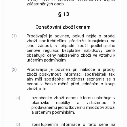
zúčastněných osob.
§ 13
Označování zboží cenami
(1)
Prodávající
je povinen, pokud nejde o prodej
zboží
spotřebitelům
, předložit kupujícímu na
jeho žádost, v případě
zboží
podléhajícího
cenové regulaci, bezplatně nabídkový ceník
obsahující ceny nabízeného zboží ve vztahu k
určeným podmínkám
.
(2)
Prodávající je povinen při nabídce a prodeji
zboží
poskytnout informaci
spotřebiteli
tak,
aby měl
spotřebitel
možnost seznámit se s
cenou
v české měně před jednáním o koupi
zboží
, a to
a)
označením
zboží
cenou
, kterou uplatňuje v
okamžiku nabídky a vztaženou k
prodávanému jednotkovému množství
zboží
a
určeným podmínkám
,
b)
zpřístupněním informace o této
ceně
na