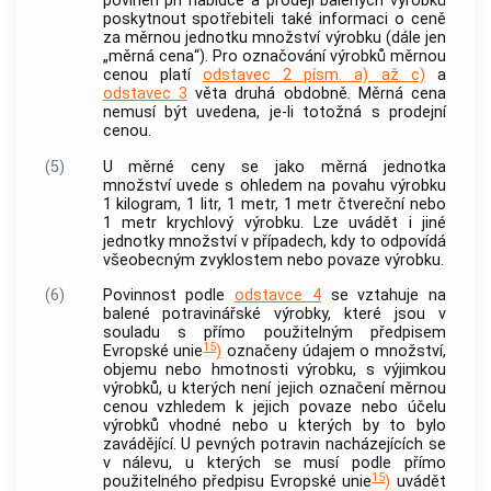
povinen při nabídce a prodeji balených výrobků
poskytnout
spotřebiteli
také informaci o
ceně
za měrnou jednotku množství výrobku (dále jen
„
měrná cena
“). Pro označování výrobků
měrnou
cenou
platí
odstavec 2 písm. a) až c)
a
odstavec 3
věta druhá obdobně.
Měrná cena
nemusí být uvedena, je-li totožná s
prodejní
cenou
.
(5)
U
měrné ceny
se jako měrná jednotka
množství uvede s ohledem na povahu výrobku
1 kilogram, 1 litr, 1 metr, 1 metr čtvereční nebo
1 metr krychlový výrobku. Lze uvádět i jiné
jednotky množství v případech, kdy to odpovídá
všeobecným zvyklostem nebo povaze výrobku.
(6)
Povinnost podle
odstavce 4
se vztahuje na
balené potravinářské výrobky, které jsou v
souladu s přímo použitelným předpisem
15
Evropské unie
)
označeny údajem o množství,
objemu nebo hmotnosti výrobku, s výjimkou
výrobků, u kterých není jejich označení
měrnou
cenou
vzhledem k jejich povaze nebo účelu
výrobků vhodné nebo u kterých by to bylo
zavádějící. U pevných potravin nacházejících se
v nálevu, u kterých se musí podle přímo
15
použitelného předpisu Evropské unie
)
uvádět