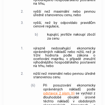
výhodnějšího hospodářského postavení
na trhu,
2.
vyšší než maximální nebo pevnou
úředně stanovenou cenu
, nebo
3.
vyšší, než by odpovídalo pravidlům
cenové regulace,
b)
kupující
, jestliže nakoupí
zboží
za
cenu
1.
výrazně nedosahující
ekonomicky
oprávněných nákladů
nebo nižší, než je
tržní hodnota podle zákona o
oceňování majetku, v případě zneužití
výhodnějšího hospodářského postavení
na trhu, nebo
2.
nižší než minimální nebo pevnou
úředně
stanovenou cenu
.
(6)
Při posuzování
ekonomicky
oprávněných nákladů
podle
odstavce 2 písm. h)
se vychází z
dlouhodobě obvyklé úrovně
těchto nákladů v obdobných