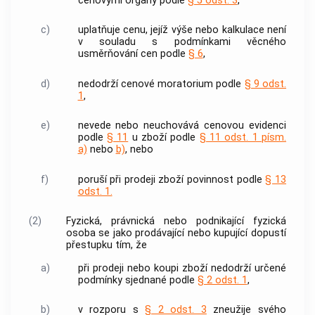
cenovými orgány podle
§ 5 odst. 3
,
c)
uplatňuje cenu, jejíž výše nebo kalkulace není
v souladu s podmínkami
věcného
usměrňování cen
podle
§ 6
,
d)
nedodrží
cenové moratorium
podle
§ 9 odst.
1
,
e)
nevede nebo neuchovává cenovou evidenci
podle
§ 11
u zboží podle
§ 11 odst. 1 písm.
a)
nebo
b)
, nebo
f)
poruší při prodeji zboží povinnost podle
§ 13
odst. 1.
(2)
Fyzická, právnická nebo podnikající fyzická
osoba se jako prodávající nebo kupující dopustí
přestupku tím, že
a)
při prodeji nebo koupi zboží nedodrží
určené
podmínky
sjednané podle
§ 2 odst. 1
,
b)
v rozporu s
§ 2 odst. 3
zneužije svého