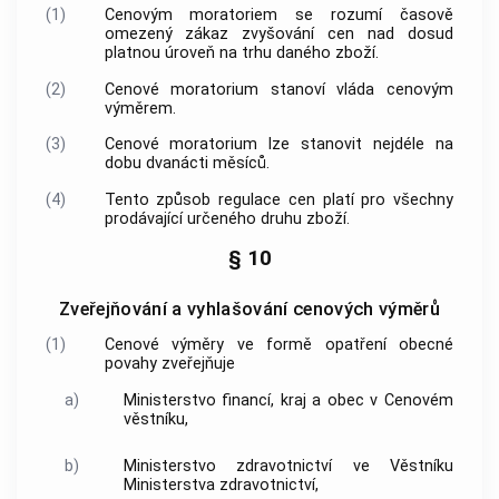
(1)
Cenovým moratoriem
se rozumí časově
omezený zákaz zvyšování
cen
nad dosud
platnou úroveň na trhu daného zboží.
(2)
Cenové moratorium
stanoví vláda cenovým
výměrem.
(3)
Cenové moratorium
lze stanovit nejdéle na
dobu dvanácti měsíců.
(4)
Tento způsob
regulace cen
platí pro všechny
prodávající
určeného druhu
zboží
.
§ 10
Zveřejňování a vyhlašování cenových výměrů
(1)
Cenové výměry ve formě opatření obecné
povahy zveřejňuje
a)
Ministerstvo financí, kraj a obec v Cenovém
věstníku,
b)
Ministerstvo zdravotnictví ve Věstníku
Ministerstva zdravotnictví,