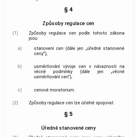
§ 4
Způsoby regulace cen
(1)
Způsoby regulace
cen
podle tohoto zákona
jsou
a)
stanovení
cen
(dále jen „
úředně stanovené
ceny
“),
b)
usměrňování vývoje
cen
v návaznosti na
věcné podmínky (dále jen „
věcné
usměrňování cen
“),
c)
cenové moratorium
.
(2)
Způsoby regulace
cen
lze účelně spojovat.
§ 5
Úředně stanovené ceny