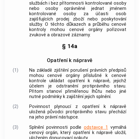
službách i bez přítomnosti kontrolované osoby
nebo osoby oprávněné jednat jménem
kontrolované osoby za účasti osob
zajišťujících prodej
zboží
nebo poskytování
služby. O těchto důkazech a průběhu cenové
kontroly mohou
cenové orgány
pořizovat
zvukové a obrazové záznamy.
§ 14a
Opatření k nápravě
(1)
Na základě zjištění porušení právních předpisů
mohou
cenové orgány
příslušné k cenové
kontrole ukládat opatření k nápravě, jejichž
účelem je odstranění protiprávního stavu.
Přitom stanoví přiměřenou lhůtu nebo jiné
nutné podmínky k zajištění jejich splnění.
(2)
Povinnost plynoucí z opatření k nápravě
uložená původci protiprávního stavu přechází
na jeho právní nástupce.
(3)
Splnění povinnosti podle
odstavce 1
vymáhá
cenový orgán
, který opatření k nápravě uložil,
uložením donucovací pokuty.