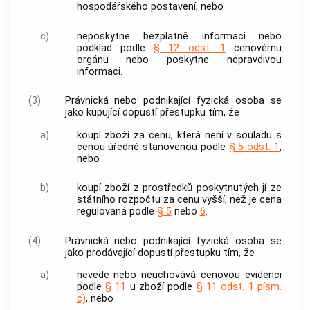
hospodářského postavení, nebo
c)
neposkytne bezplatně informaci nebo
podklad podle
§ 12 odst. 1
cenovému
orgánu nebo poskytne nepravdivou
informaci.
(3)
Právnická nebo podnikající fyzická osoba se
jako kupující dopustí přestupku tím, že
a)
koupí zboží za cenu, která není v souladu s
cenou úředně stanovenou podle
§ 5 odst. 1
,
nebo
b)
koupí zboží z prostředků poskytnutých jí ze
státního rozpočtu za cenu vyšší, než je cena
regulovaná podle
§ 5
nebo
6
.
(4)
Právnická nebo podnikající fyzická osoba se
jako prodávající dopustí přestupku tím, že
a)
nevede nebo neuchovává cenovou evidenci
podle
§ 11
u zboží podle
§ 11 odst. 1 písm.
c)
, nebo