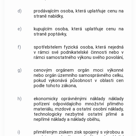
d)
prodávajícím osoba, která uplatňuje
cenu
na
straně nabídky,
e)
kupujícím
osoba, která uplatňuje
cenu
na
straně poptávky,
f)
spotřebitelem
fyzická osoba, která nejedná
v rámci své podnikatelské činnosti nebo v
rámci samostatného výkonu svého povolání,
g)
cenovým orgánem
orgán moci výkonné
nebo orgán územního samosprávného celku,
pokud vykonává působnost v oblasti
cen
podle tohoto zákona,
h)
ekonomicky oprávněnými náklady
náklady
pořízení odpovídajícího množství přímého
materiálu, mzdové a ostatní osobní náklady,
technologicky nezbytné ostatní přímé a
nepřímé náklady a náklady oběhu,
i)
přiměřeným ziskem
zisk spojený s výrobou a