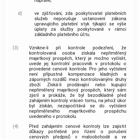
nápravě,
d)
ve zjišťování, zda poskytovatel platebních
služeb neporušuje ustanovení zákona
upravujícího platební styk týkající se výše
úplaty za služby poskytované v rámci
základního platebního účtu.
(3)
Vznikne-li při kontrole podezření, že
kontrolovaná osoba získala nepřiměřený
majetkový prospěch, který je možno vyčíslit,
uvede jej kontrolní pracovník v protokolu o
provedené cenové kontrole. Pro jeho vyčíslení
není přípustná kompenzace kladných a
záporných rozdílů mezi kontrolovanými druhy
zboží. Získá-li prodávající nebo kupující
nepřiměřený majetkový prospěch, který sám
zjistí a prokáže, že byl bezodkladně před
zahájením kontroly vrácen tomu, na jehož úkor
byl získán, nezapočítává se do vyčíslení
nepřiměřeného majetkového prospěchu
uvedeného v protokolu.
(4)
Před zahájením cenové kontroly lze zajistit
důkazy potřebné pro řízení o porušení
cenových předpisů v maloobchodě a ve