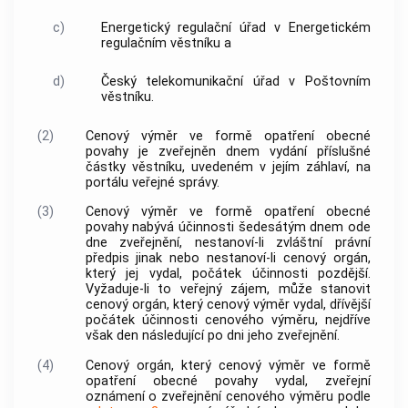
c)
Energetický regulační úřad v Energetickém
regulačním věstníku a
d)
Český telekomunikační úřad v Poštovním
věstníku.
(2)
Cenový výměr ve formě opatření obecné
povahy je zveřejněn dnem vydání příslušné
částky věstníku, uvedeném v jejím záhlaví, na
portálu veřejné správy.
(3)
Cenový výměr ve formě opatření obecné
povahy nabývá účinnosti šedesátým dnem ode
dne zveřejnění, nestanoví-li zvláštní právní
předpis jinak nebo nestanoví-li cenový orgán,
který jej vydal, počátek účinnosti pozdější.
Vyžaduje-li to veřejný zájem, může stanovit
cenový orgán, který cenový výměr vydal, dřívější
počátek účinnosti cenového výměru, nejdříve
však den následující po dni jeho zveřejnění.
(4)
Cenový orgán, který cenový výměr ve formě
opatření obecné povahy vydal, zveřejní
oznámení o zveřejnění cenového výměru podle