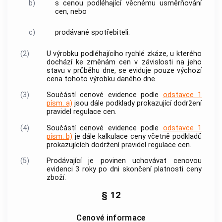
b)
s
cenou
podléhající
věcnému usměrňování
cen
, nebo
c)
prodávané
spotřebiteli
.
(2)
U výrobku podléhajícího rychlé zkáze, u kterého
dochází ke změnám
cen
v závislosti na jeho
stavu v průběhu dne, se eviduje pouze výchozí
cena
tohoto výrobku daného dne.
(3)
Součástí cenové evidence podle
odstavce 1
písm. a)
jsou dále podklady prokazující dodržení
pravidel
regulace cen
.
(4)
Součástí cenové evidence podle
odstavce 1
písm. b)
je dále kalkulace
ceny
včetně podkladů
prokazujících dodržení pravidel
regulace cen
.
(5)
Prodávající
je povinen uchovávat cenovou
evidenci 3 roky po dni skončení platnosti
ceny
zboží
.
§ 12
Cenové informace