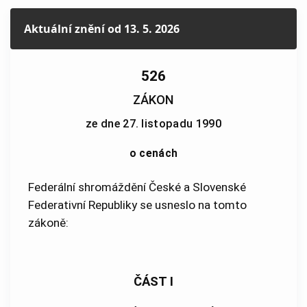
Aktuální znění
od 13. 5. 2026
526
ZÁKON
ze dne 27. listopadu 1990
o cenách
Federální shromáždění České a Slovenské
Federativní Republiky se usneslo na tomto
zákoně:
ČÁST I