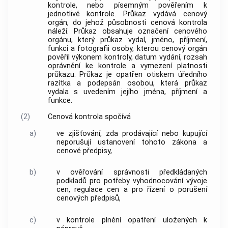
kontrole, nebo písemným pověřením k
jednotlivé kontrole. Průkaz vydává
cenový
orgán
, do jehož působnosti cenová kontrola
náleží. Průkaz obsahuje označení
cenového
orgánu
, který průkaz vydal, jméno, příjmení,
funkci a fotografii osoby, kterou
cenový orgán
pověřil výkonem kontroly, datum vydání, rozsah
oprávnění ke kontrole a vymezení platnosti
průkazu. Průkaz je opatřen otiskem úředního
razítka a podepsán osobou, která průkaz
vydala s uvedením jejího jména, příjmení a
funkce.
(2)
Cenová kontrola spočívá
a)
ve zjišťování, zda prodávající nebo kupující
neporušují ustanovení tohoto zákona a
cenové předpisy,
b)
v ověřování správnosti předkládaných
podkladů pro potřeby vyhodnocování vývoje
cen,
regulace cen
a pro řízení o porušení
cenových předpisů,
c)
v kontrole plnění opatření uložených k