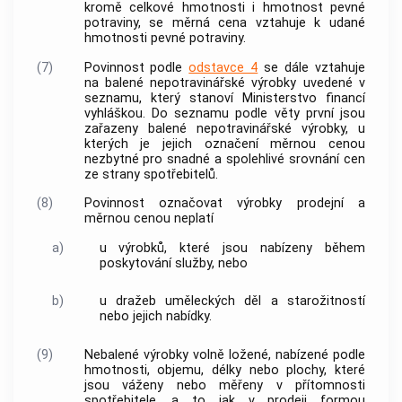
kromě celkové hmotnosti i hmotnost pevné
potraviny, se
měrná cena
vztahuje k udané
hmotnosti pevné potraviny.
(7)
Povinnost podle
odstavce 4
se dále vztahuje
na balené nepotravinářské výrobky uvedené v
seznamu, který stanoví Ministerstvo financí
vyhláškou. Do seznamu podle věty první jsou
zařazeny balené nepotravinářské výrobky, u
kterých je jejich označení
měrnou cenou
nezbytné pro snadné a spolehlivé srovnání
cen
ze strany
spotřebitelů
.
(8)
Povinnost označovat výrobky prodejní a
měrnou cenou
neplatí
a)
u výrobků, které jsou nabízeny během
poskytování služby, nebo
b)
u dražeb uměleckých děl a starožitností
nebo jejich nabídky.
(9)
Nebalené výrobky volně ložené, nabízené podle
hmotnosti, objemu, délky nebo plochy, které
jsou váženy nebo měřeny v přítomnosti
spotřebitele
, a to jak v prodeji formou