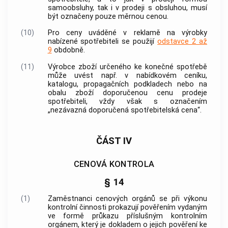
samoobsluhy, tak i v prodeji s obsluhou, musí
být označeny pouze
měrnou cenou
.
(10)
Pro
ceny
uváděné v reklamě na výrobky
nabízené
spotřebiteli
se použijí
odstavce 2 až
9
obdobně.
(11)
Výrobce
zboží
určeného ke konečné spotřebě
může uvést např. v nabídkovém ceníku,
katalogu, propagačních podkladech nebo na
obalu
zboží
doporučenou
cenu
prodeje
spotřebiteli
, vždy však s označením
„nezávazná doporučená spotřebitelská
cena
“.
ČÁST IV
CENOVÁ KONTROLA
§ 14
(1)
Zaměstnanci
cenových orgánů
se při výkonu
kontrolní činnosti prokazují pověřením vydaným
ve formě průkazu příslušným kontrolním
orgánem, který je dokladem o jejich pověření ke