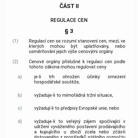
ČÁST II
REGULACE CEN
§ 3
(1)
Regulací cen
se rozumí stanovení
cen
, mezí, ve
kterých mohou být uplatňovány, nebo
usměrňování jejich výše
cenovými orgány
.
(2)
Cenové orgány
příslušné k
regulaci cen
podle
tohoto zákona mohou regulovat
ceny
a)
je-li trh ohrožen účinky omezení
hospodářské soutěže,
b)
vyžaduje-li to mimořádná tržní situace,
c)
vyžadují-li to předpisy Evropské unie, nebo
d)
vyžaduje-li to veřejný zájem spočívající v
udržení vyváženého postavení
prodávajícího
a kupujícího u
zboží
zcela nebo zčásti
dotovaného z prostředků státního rozpočtu