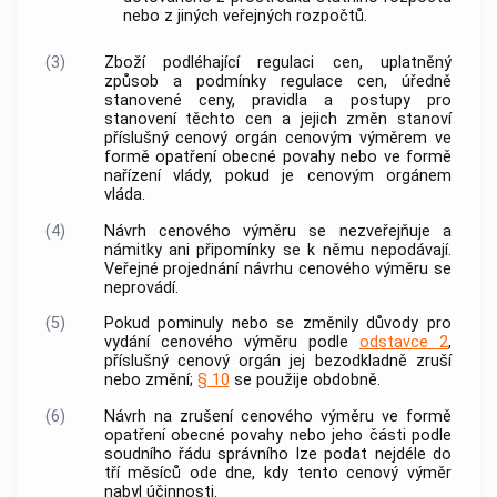
nebo z jiných veřejných rozpočtů.
(3)
Zboží podléhající regulaci cen, uplatněný
způsob a podmínky regulace cen, úředně
stanovené ceny, pravidla a postupy pro
stanovení těchto cen a jejich změn stanoví
příslušný cenový orgán cenovým výměrem ve
formě opatření obecné povahy nebo ve formě
nařízení vlády, pokud je cenovým orgánem
vláda.
(4)
Návrh cenového výměru se nezveřejňuje a
námitky ani připomínky se k němu nepodávají.
Veřejné projednání návrhu cenového výměru se
neprovádí.
(5)
Pokud pominuly nebo se změnily důvody pro
vydání cenového výměru podle
odstavce 2
,
příslušný
cenový orgán
jej bezodkladně zruší
nebo změní;
§ 10
se použije obdobně.
(6)
Návrh na zrušení cenového výměru ve formě
opatření obecné povahy nebo jeho části podle
soudního řádu správního lze podat nejdéle do
tří měsíců ode dne, kdy tento cenový výměr
nabyl účinnosti.