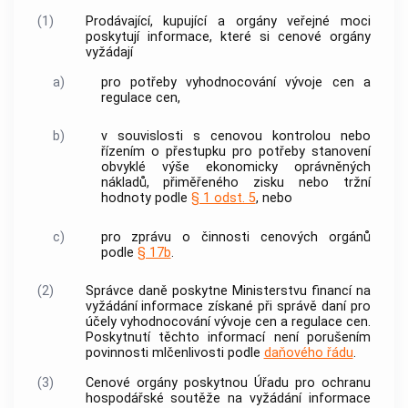
(1)
Prodávající
, kupující a orgány veřejné moci
poskytují informace, které si
cenové orgány
vyžádají
a)
pro potřeby vyhodnocování vývoje
cen
a
regulace cen
,
b)
v souvislosti s cenovou kontrolou nebo
řízením o přestupku pro potřeby stanovení
obvyklé výše
ekonomicky oprávněných
nákladů
,
přiměřeného zisku
nebo tržní
hodnoty podle
§ 1 odst. 5
, nebo
c)
pro zprávu o činnosti
cenových orgánů
podle
§ 17b
.
(2)
Správce daně poskytne Ministerstvu financí na
vyžádání informace získané při správě daní pro
účely vyhodnocování vývoje
cen
a
regulace cen
.
Poskytnutí těchto informací není porušením
povinnosti mlčenlivosti podle
daňového řádu
.
(3)
Cenové orgány
poskytnou Úřadu pro ochranu
hospodářské soutěže na vyžádání informace