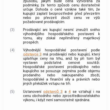
způsobu, jakým bude
cena
vytvořena za
podmínky, že tento způsob
cenu
dostatečně
určuje. Dohoda o
ceně
vznikne také tím, že
kupující zaplatí bezprostředně před převzetím
nebo po převzetí zboží
cenu
ve výši
požadované prodávajícím.
(3)
Prodávající ani kupující nesmí zneužít svého
výhodnějšího hospodářského postavení k
tomu, aby získal nepřiměřený majetkový
prospěch.
(4)
Výhodnější hospodářské postavení podle
odstavce 3
má
prodávající
nebo
kupující
, který
uplatňuje
ceny
na trhu, aniž by při tom byl
vystaven podstatné cenové soutěži.
Hospodářské postavení
prodávajícího
nebo
kupujícího se posuzuje zejména podle objemu
prodaného nebo nakoupeného
zboží
,
hospodářské a finanční síly a právních nebo
jiných překážek vstupu na trh.
(5)
Ustanovení
odstavců 3
a
4
se vztahují i na
cenu
obchodního nebo zprostředkovatelského
výkonu, i když není samostatně sjednána.