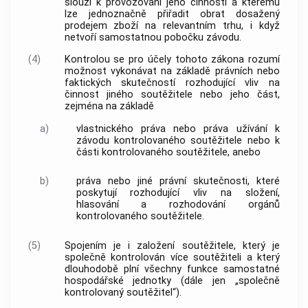
slouží k provozování jeho činnosti a kterému
lze jednoznačně přiřadit obrat dosažený
prodejem zboží na
relevantním trhu
, i když
netvoří samostatnou pobočku závodu.
(4)
Kontrolou
se pro účely tohoto zákona rozumí
možnost vykonávat na základě právních nebo
faktických skutečností rozhodující vliv na
činnost jiného
soutěžitele
nebo jeho část,
zejména na základě
a)
vlastnického práva nebo práva užívání k
závodu kontrolovaného
soutěžitele
nebo k
části kontrolovaného
soutěžitele
, anebo
b)
práva nebo jiné právní skutečnosti, které
poskytují rozhodující vliv na složení,
hlasování a rozhodování orgánů
kontrolovaného
soutěžitele
.
(5)
Spojením je i založení
soutěžitele
, který je
společně kontrolován více
soutěžiteli
a který
dlouhodobě plní všechny funkce samostatné
hospodářské jednotky (dále jen „společně
kontrolovaný
soutěžitel
“).