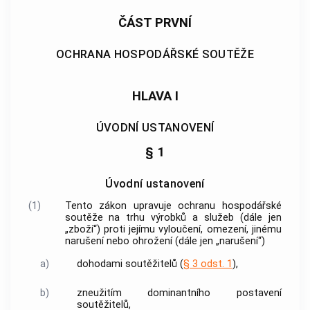
ČÁST PRVNÍ
OCHRANA HOSPODÁŘSKÉ SOUTĚŽE
HLAVA I
ÚVODNÍ USTANOVENÍ
§ 1
Úvodní ustanovení
(1)
Tento zákon upravuje ochranu hospodářské
soutěže na trhu výrobků a služeb (dále jen
„zboží“) proti jejímu vyloučení, omezení, jinému
narušení nebo ohrožení (dále jen „narušení“)
a)
dohodami
soutěžitelů
(
§ 3 odst. 1
),
b)
zneužitím dominantního postavení
soutěžitelů
,