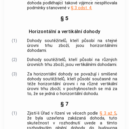
dohoda podléhající takové výjimce nesplňovala
podmínky stanovené v
§ 3 odst. 4.
§ 5
Horizontální a vertikální dohody
(1)
Dohody
soutěžitelů
, kteří působí na stejné
úrovni trhu zboží, jsou horizontálními
dohodami.
(2)
Dohody
soutěžitelů
, kteří působí na různých
úrovních trhu zboží, jsou vertikálními dohodami.
(3)
Za horizontální dohody se považují i smíšené
dohody
soutěžitelů
, kteří působí současně na
téže horizontální úrovni i na různé vertikální
úrovni trhu zboží; v pochybnostech se má za
to, že se jedná o horizontální dohodu.
§ 7
(1)
Zjistí-li Úřad v řízení ve věcech podle
§ 3 až 5
,
že byla uzavřena zakázaná dohoda, tuto
skutečnost v rozhodnutí uvede a tímto
rozhodnutím plnění dohody do budoucna