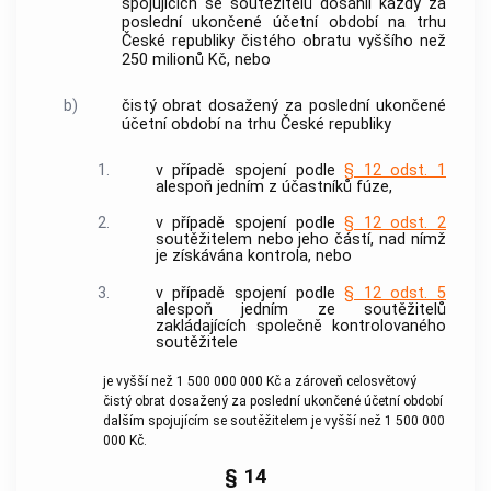
spojujících se
soutěžitelů
dosáhli každý za
poslední ukončené účetní období na trhu
České republiky čistého obratu vyššího než
250 milionů Kč, nebo
b)
čistý obrat dosažený za poslední ukončené
účetní období na trhu České republiky
1.
v případě spojení podle
§ 12 odst. 1
alespoň jedním z účastníků fúze,
2.
v případě spojení podle
§ 12 odst. 2
soutěžitelem
nebo jeho částí, nad nímž
je získávána
kontrola
, nebo
3.
v případě spojení podle
§ 12 odst. 5
alespoň jedním ze
soutěžitelů
zakládajících společně kontrolovaného
soutěžitele
je vyšší než 1 500 000 000 Kč a zároveň celosvětový
čistý obrat dosažený za poslední ukončené účetní období
dalším spojujícím se
soutěžitelem
je vyšší než 1 500 000
000 Kč.
§ 14