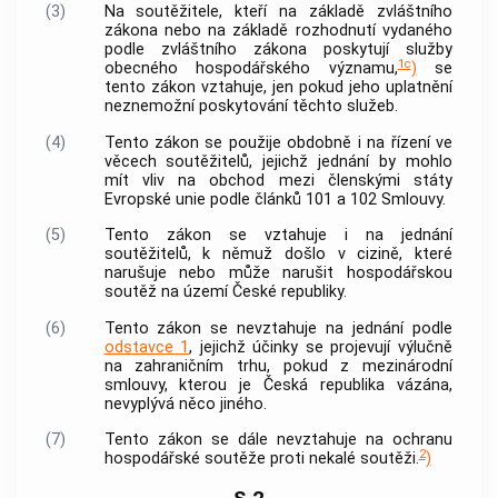
(3)
Na
soutěžitele
, kteří na základě zvláštního
zákona nebo na základě rozhodnutí vydaného
podle zvláštního zákona poskytují služby
1c
obecného hospodářského významu,
)
se
tento zákon vztahuje, jen pokud jeho uplatnění
neznemožní poskytování těchto služeb.
(4)
Tento zákon se použije obdobně i na řízení ve
věcech
soutěžitelů
, jejichž jednání by mohlo
mít vliv na obchod mezi členskými státy
Evropské unie podle článků 101 a 102 Smlouvy.
(5)
Tento zákon se vztahuje i na jednání
soutěžitelů
, k němuž došlo v cizině, které
narušuje nebo může narušit hospodářskou
soutěž na území České republiky.
(6)
Tento zákon se nevztahuje na jednání podle
odstavce 1
, jejichž účinky se projevují výlučně
na zahraničním trhu, pokud z mezinárodní
smlouvy, kterou je Česká republika vázána,
nevyplývá něco jiného.
(7)
Tento zákon se dále nevztahuje na ochranu
2
hospodářské soutěže proti
nekalé soutěži
.
)