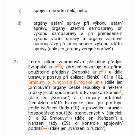
c)
spojením
soutěžitelů
, nebo
d)
orgány státní správy při výkonu státní
správy, orgány územní samosprávy při
výkonu samosprávy a při přeneseném
výkonu státní správy a orgány zájmové
samosprávy při přeneseném výkonu státní
správy (dále jen „orgány veřejné správy“).
(2)
Tento zákon zapracovává příslušný předpis
23
Evropské unie
)
, zároveň navazuje na přímo
24
použitelné předpisy Evropské unie
)
a dále
upravuje postup při aplikaci článků 101 a 102
Smlouvy o fungování Evropské unie
(dále jen
„Smlouva“) orgány České republiky a některé
1
otázky jejich součinnosti s Evropskou komisí
)
(dále jen „Komise“) a s orgány ostatních
členských států Evropské unie při postupu
podle Nařízení Rady (ES) o provádění pravidel
hospodářské soutěže stanovených v článcích
1a
81 a 82 Smlouvy
)
(dále jen „Nařízení“) a
Nařízení rady (ES) o
kontrole
spojování
1b
podniků
)
(dále jen „Nařízení o fúzích“).