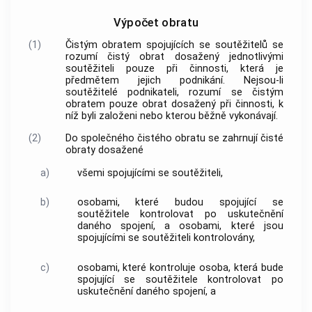
Výpočet obratu
(1)
Čistým obratem spojujících se
soutěžitelů
se
rozumí čistý obrat dosažený jednotlivými
soutěžiteli
pouze při činnosti, která je
předmětem jejich podnikání. Nejsou-li
soutěžitelé
podnikateli, rozumí se čistým
obratem pouze obrat dosažený při činnosti, k
níž byli založeni nebo kterou běžně vykonávají.
(2)
Do společného čistého obratu se zahrnují čisté
obraty dosažené
a)
všemi spojujícími se
soutěžiteli
,
b)
osobami, které budou spojující se
soutěžitele
kontrolovat po uskutečnění
daného spojení, a osobami, které jsou
spojujícími se
soutěžiteli
kontrolovány,
c)
osobami, které kontroluje osoba, která bude
spojující se
soutěžitele
kontrolovat po
uskutečnění daného spojení, a