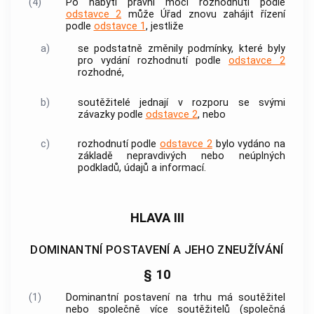
(4)
Po nabytí právní moci rozhodnutí podle
odstavce 2
může Úřad znovu zahájit řízení
podle
odstavce 1
, jestliže
a)
se podstatně změnily podmínky, které byly
pro vydání rozhodnutí podle
odstavce 2
rozhodné,
b)
soutěžitelé
jednají v rozporu se svými
závazky podle
odstavce 2
, nebo
c)
rozhodnutí podle
odstavce 2
bylo vydáno na
základě nepravdivých nebo neúplných
podkladů, údajů a informací.
HLAVA III
DOMINANTNÍ POSTAVENÍ A JEHO ZNEUŽÍVÁNÍ
§ 10
(1)
Dominantní postavení na trhu má
soutěžitel
nebo společně více
soutěžitelů
(společná