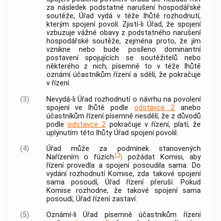
za následek podstatné narušení hospodářské
soutěže, Úřad vydá v téže lhůtě rozhodnutí,
kterým spojení povolí. Zjistí-li Úřad, že spojení
vzbuzuje vážné obavy z podstatného narušení
hospodářské soutěže, zejména proto, že jím
vznikne nebo bude posíleno dominantní
postavení spojujících se
soutěžitelů
nebo
některého z nich, písemně to v téže lhůtě
oznámí účastníkům řízení a sdělí, že pokračuje
v řízení.
(3)
Nevydá-li Úřad rozhodnutí o návrhu na povolení
spojení ve lhůtě podle
odstavce 2
anebo
účastníkům řízení písemně nesdělí, že z důvodů
podle
odstavce 2
pokračuje v řízení, platí, že
uplynutím této lhůty Úřad spojení povolil.
(4)
Úřad může za podmínek stanovených
13
Nařízením o fúzích
)
požádat Komisi, aby
řízení provedla a spojení posoudila sama. Do
vydání rozhodnutí Komise, zda takové spojení
sama posoudí, Úřad řízení přeruší. Pokud
Komise rozhodne, že takové spojení sama
posoudí, Úřad řízení zastaví.
(5)
Oznámí-li Úřad písemně účastníkům řízení