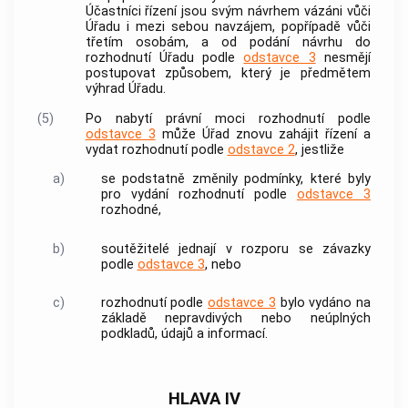
Účastníci řízení jsou svým návrhem vázáni vůči
Úřadu i mezi sebou navzájem, popřípadě vůči
třetím osobám, a od podání návrhu do
rozhodnutí Úřadu podle
odstavce 3
nesmějí
postupovat způsobem, který je předmětem
výhrad Úřadu.
(5)
Po nabytí právní moci rozhodnutí podle
odstavce 3
může Úřad znovu zahájit řízení a
vydat rozhodnutí podle
odstavce 2
, jestliže
a)
se podstatně změnily podmínky, které byly
pro vydání rozhodnutí podle
odstavce 3
rozhodné,
b)
soutěžitelé
jednají v rozporu se závazky
podle
odstavce 3
, nebo
c)
rozhodnutí podle
odstavce 3
bylo vydáno na
základě nepravdivých nebo neúplných
podkladů, údajů a informací.
HLAVA IV