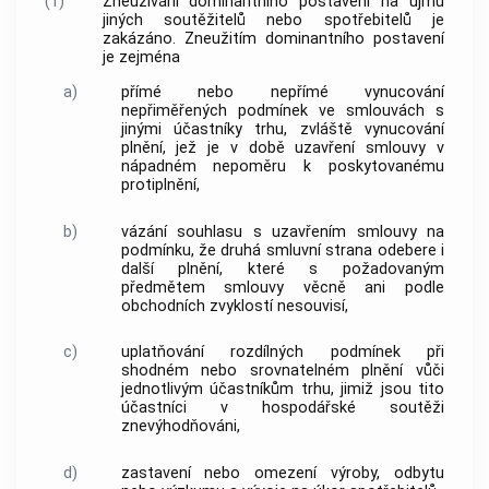
(1)
Zneužívání dominantního postavení na újmu
jiných
soutěžitelů
nebo
spotřebitelů
je
zakázáno. Zneužitím dominantního postavení
je zejména
a)
přímé nebo nepřímé vynucování
nepřiměřených podmínek ve smlouvách s
jinými účastníky trhu, zvláště vynucování
plnění, jež je v době uzavření smlouvy v
nápadném nepoměru k poskytovanému
protiplnění,
b)
vázání souhlasu s uzavřením smlouvy na
podmínku, že druhá smluvní strana odebere i
další plnění, které s požadovaným
předmětem smlouvy věcně ani podle
obchodních zvyklostí nesouvisí,
c)
uplatňování rozdílných podmínek při
shodném nebo srovnatelném plnění vůči
jednotlivým účastníkům trhu, jimiž jsou tito
účastníci v hospodářské soutěži
znevýhodňováni,
d)
zastavení nebo omezení výroby, odbytu