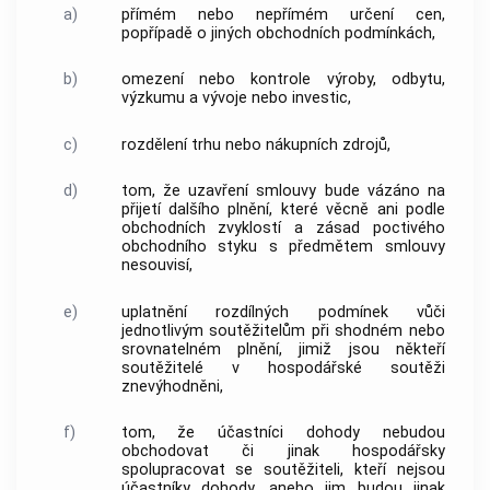
a)
přímém nebo nepřímém určení cen,
popřípadě o jiných obchodních podmínkách,
b)
omezení nebo
kontrole
výroby, odbytu,
výzkumu a vývoje nebo investic,
c)
rozdělení trhu nebo nákupních zdrojů,
d)
tom, že uzavření smlouvy bude vázáno na
přijetí dalšího plnění, které věcně ani podle
obchodních zvyklostí a zásad poctivého
obchodního styku s předmětem smlouvy
nesouvisí,
e)
uplatnění rozdílných podmínek vůči
jednotlivým
soutěžitelům
při shodném nebo
srovnatelném plnění, jimiž jsou někteří
soutěžitelé
v hospodářské soutěži
znevýhodněni,
f)
tom, že účastníci dohody nebudou
obchodovat či jinak hospodářsky
spolupracovat se
soutěžiteli
, kteří nejsou
účastníky dohody, anebo jim budou jinak