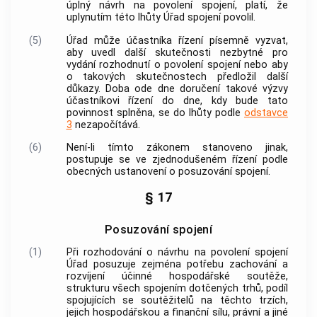
úplný návrh na povolení spojení, platí, že
uplynutím této lhůty Úřad spojení povolil.
(5)
Úřad může účastníka řízení písemně vyzvat,
aby uvedl další skutečnosti nezbytné pro
vydání rozhodnutí o povolení spojení nebo aby
o takových skutečnostech předložil další
důkazy. Doba ode dne doručení takové výzvy
účastníkovi řízení do dne, kdy bude tato
povinnost splněna, se do lhůty podle
odstavce
3
nezapočítává.
(6)
Není-li tímto zákonem stanoveno jinak,
postupuje se ve zjednodušeném řízení podle
obecných ustanovení o posuzování spojení.
§ 17
Posuzování spojení
(1)
Při rozhodování o návrhu na povolení spojení
Úřad posuzuje zejména potřebu zachování a
rozvíjení účinné hospodářské soutěže,
strukturu všech spojením dotčených trhů, podíl
spojujících se
soutěžitelů
na těchto trzích,
jejich hospodářskou a finanční sílu, právní a jiné