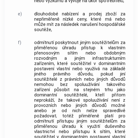
nebo výzkumu a vývoje na úkor
spotřebitelů
,
e)
dlouhodobé nabízení a prodej zboží za
nepřiměřeně nízké ceny, které má nebo
může mít za následek narušení hospodářské
soutěže,
f)
odmítnutí poskytnout jiným
soutěžitelům
za
přiměřenou úhradu přístup k vlastním
přenosovým sítím nebo obdobným
rozvodným a jiným infrastrukturním
zařízením, které
soutěžitel
v dominantním
postavení vlastní nebo využívá na základě
jiného právního důvodu, pokud jiní
soutěžitelé
z právních nebo jiných důvodů
nemohou bez spoluužívání takového
zařízení působit na stejném trhu jako
dominantní
soutěžitelé
, kteří přitom
neprokáží, že takové spoluužívání není z
provozních nebo jiných důvodů možné
anebo je od nich nelze spravedlivě
požadovat; totéž přiměřeně platí pro
odmítnutí přístupu jiným
soutěžitelům
za
přiměřenou úhradu k využití duševního
vlastnictví nebo přístupu k sítím, které
soutěžitel
v dominantním postavení vlastní