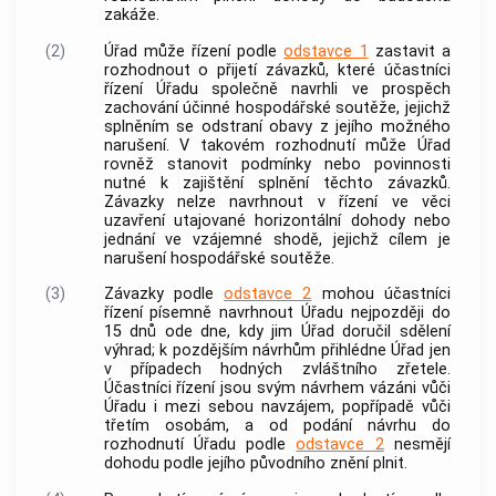
zakáže.
(2)
Úřad může řízení podle
odstavce 1
zastavit a
rozhodnout o přijetí závazků, které účastníci
řízení Úřadu společně navrhli ve prospěch
zachování účinné hospodářské soutěže, jejichž
splněním se odstraní obavy z jejího možného
narušení. V takovém rozhodnutí může Úřad
rovněž stanovit podmínky nebo povinnosti
nutné k zajištění splnění těchto závazků.
Závazky nelze navrhnout v řízení ve věci
uzavření utajované horizontální dohody nebo
jednání ve vzájemné shodě, jejichž cílem je
narušení hospodářské soutěže.
(3)
Závazky podle
odstavce 2
mohou účastníci
řízení písemně navrhnout Úřadu nejpozději do
15 dnů ode dne, kdy jim Úřad doručil sdělení
výhrad; k pozdějším návrhům přihlédne Úřad jen
v případech hodných zvláštního zřetele.
Účastníci řízení jsou svým návrhem vázáni vůči
Úřadu i mezi sebou navzájem, popřípadě vůči
třetím osobám, a od podání návrhu do
rozhodnutí Úřadu podle
odstavce 2
nesmějí
dohodu podle jejího původního znění plnit.