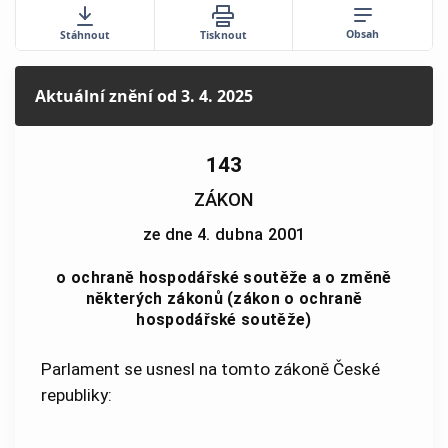
Obsah
Stáhnout
Tisknout
Aktuální znění
od 3. 4. 2025
143
ZÁKON
ze dne 4. dubna 2001
o ochraně hospodářské soutěže a o změně
některých zákonů (zákon o ochraně
hospodářské soutěže)
Parlament se usnesl na tomto zákoně České
republiky: