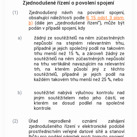
Zjednodušené řízení o povolení spojení
(1)
Zjednodušený návrh na povolení spojení,
obsahující náležitosti podle
§ 15 odst. 3 písm.
b)
(dále jen „zjednodušené řízení“), může být
podán v případě spojení, kdy
a)
žádný ze
soutěžitelů
na něm zúčastněných
nepůsobí na stejném
relevantním trhu
,
případně je jejich společný podíl na takovém
trhu menší než 15 %, a zároveň žádný ze
soutěžitelů
na něm zúčastněných nepůsobí
na trhu vertikálně navazujícím na
relevantní
trh
, na kterém působí jiný z těchto
soutěžitelů
, případně je jejich podíl na
každém takovém trhu menší než 25 %, nebo
b)
soutěžitel
nabývá výlučnou
kontrolu
nad
jiným
soutěžitelem
nebo jeho částí, ve
kterém se dosud podílel na společné
kontrole
.
(2)
Úřad neprodleně oznámí zahájení
zjednodušeného řízení v elektronické podobě
prostřednictvím veřejné datové sítě a stanoví
lhůtu pro podání námitek proti tomuto spojení;