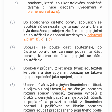
d)
osobami, které jsou kontrolovány společně
dvěma či více osobami uvedenými v
písmenech a) až c)
.
(3)
Do společného čistého obratu spojujících se
soutěžitelů
se nezahrnuje ta část obratu, která
byla dosažena prodejem zboží mezi spojujícími
se
soutěžiteli
a osobami uvedenými v
odstavci
2 písm. b)
,
c)
a
d)
.
(4)
Spojuje-li se pouze část
soutěžitele
, do
čistého obratu se zahrnuje pouze ta část
obratu, kterého dosáhla spojující se část
soutěžitele
.
(5)
Došlo-li v průběhu 2 let mezi týmiž
soutěžiteli
ke dvěma a více spojením, posuzují se taková
spojení společně jako spojení jedno.
(6)
U
bank
a úvěrových a jiných finančních institucí,
11
s výjimkou pojišťoven,
)
se čistým obratem
rozumí součet výnosů, zejména výnosů z
úroků, z cenných papírů a majetkových účastí,
z poplatků a provizí a zisků z finančních
operací. U pojišťoven se čistým obratem
rozumí součet předepsaného pojistného podle