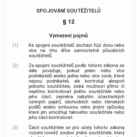
SPOJOVÁNÍ SOUTĚŽITELŮ
§ 12
Vymezení pojmů
(1)
Ke spojení
soutěžitelů
dochází fúzí dvou nebo
více na trhu dříve samostatně působících
soutěžitelů
.
(2)
Za spojení
soutěžitelů
podle tohoto zákona se
dále považuje, pokud jeden nebo více
podnikatelů anebo jedna nebo více osob, které
nejsou podnikateli, ale kontrolují alespoň
jednoho
soutěžitele
, získá možnost přímo či
nepřímo kontrolovat jiného
soutěžitele
nebo
jeho část, zejména nabytím účastnických
cenných papírů, obchodních nebo členských
podílů anebo smlouvou nebo jinými způsoby,
které jim umožňují takového
soutěžitele
nebo
jeho část kontrolovat.
(3)
Částí soutěžitele
se pro účely tohoto zákona
rozumí rovněž soubor jmění
soutěžitele
, který