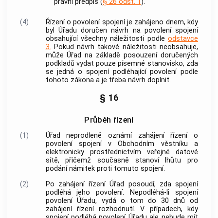
právní předpis (
§ 26 odst. 1
).
(4)
Řízení o povolení spojení je zahájeno dnem, kdy
byl Úřadu doručen návrh na povolení spojení
obsahující všechny náležitosti podle
odstavce
3.
Pokud návrh takové náležitosti neobsahuje,
může Úřad na základě posouzení doručených
podkladů vydat pouze písemné stanovisko, zda
se jedná o spojení podléhající povolení podle
tohoto zákona a je třeba návrh doplnit.
§ 16
Průběh řízení
(1)
Úřad neprodleně oznámí zahájení řízení o
povolení spojení v Obchodním věstníku a
elektronicky prostřednictvím veřejné datové
sítě, přičemž současně stanoví lhůtu pro
podání námitek proti tomuto spojení.
(2)
Po zahájení řízení Úřad posoudí, zda spojení
podléhá jeho povolení. Nepodléhá-li spojení
povolení Úřadu, vydá o tom do 30 dnů od
zahájení řízení rozhodnutí. V případech, kdy
spojení podléhá povolení Úřadu ale nebude mít