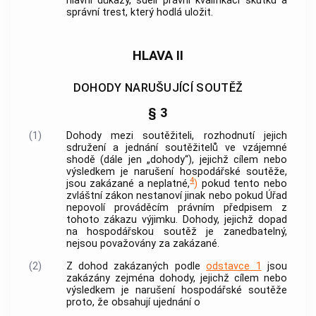
hlavní důkazy, sdělí právní kvalifikaci skutku a
správní trest, který hodlá uložit.
HLAVA II
DOHODY NARUŠUJÍCÍ SOUTĚŽ
§ 3
(1)
Dohody mezi
soutěžiteli
, rozhodnutí jejich
sdružení a jednání
soutěžitelů
ve vzájemné
shodě (dále jen „dohody“), jejichž cílem nebo
výsledkem je narušení hospodářské soutěže,
4
jsou zakázané a neplatné,
)
pokud tento nebo
zvláštní zákon nestanoví jinak nebo pokud Úřad
nepovolí prováděcím právním předpisem z
tohoto zákazu výjimku. Dohody, jejichž dopad
na hospodářskou soutěž je zanedbatelný,
nejsou považovány za zakázané.
(2)
Z dohod zakázaných podle
odstavce 1
jsou
zakázány zejména dohody, jejichž cílem nebo
výsledkem je narušení hospodářské soutěže
proto, že obsahují ujednání o