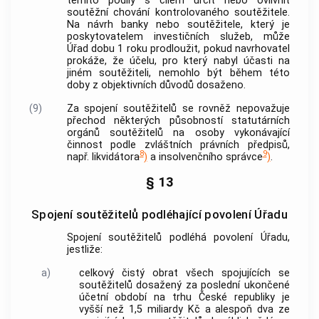
těmito podíly s cílem určit nebo ovlivnit
soutěžní chování kontrolovaného
soutěžitele
.
Na návrh
banky
nebo
soutěžitele
, který je
poskytovatelem investičních služeb, může
Úřad dobu 1 roku prodloužit, pokud navrhovatel
prokáže, že účelu, pro který nabyl účasti na
jiném
soutěžiteli
, nemohlo být během této
doby z objektivních důvodů dosaženo.
(9)
Za spojení
soutěžitelů
se rovněž nepovažuje
přechod některých působností statutárních
orgánů
soutěžitelů
na osoby vykonávající
činnost podle zvláštních právních předpisů,
8
9
např. likvidátora
)
a
insolvenčního správce
)
.
§ 13
Spojení soutěžitelů podléhající povolení Úřadu
Spojení
soutěžitelů
podléhá povolení Úřadu,
jestliže:
a)
celkový čistý obrat všech spojujících se
soutěžitelů
dosažený za poslední ukončené
účetní období na trhu České republiky je
vyšší než 1,5 miliardy Kč a alespoň dva ze