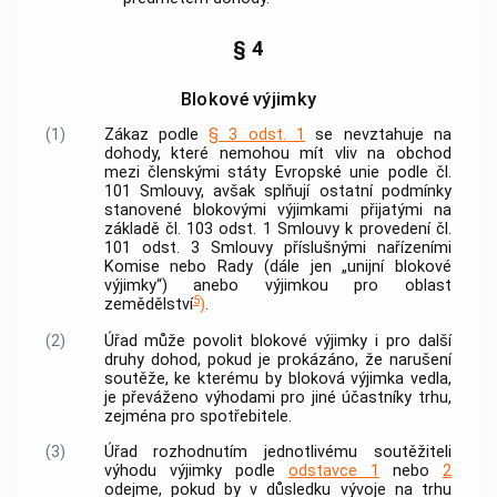
§ 4
Blokové výjimky
(1)
Zákaz podle
§ 3 odst. 1
se nevztahuje na
dohody, které nemohou mít vliv na obchod
mezi členskými státy Evropské unie podle čl.
101 Smlouvy, avšak splňují ostatní podmínky
stanovené blokovými výjimkami přijatými na
základě čl. 103 odst. 1 Smlouvy k provedení čl.
101 odst. 3 Smlouvy příslušnými nařízeními
Komise nebo Rady (dále jen „unijní blokové
výjimky“) anebo výjimkou pro oblast
5
zemědělství
)
.
(2)
Úřad může povolit blokové výjimky i pro další
druhy dohod, pokud je prokázáno, že narušení
soutěže, ke kterému by bloková výjimka vedla,
je převáženo výhodami pro jiné účastníky trhu,
zejména pro
spotřebitele
.
(3)
Úřad rozhodnutím jednotlivému
soutěžiteli
výhodu výjimky podle
odstavce 1
nebo
2
odejme, pokud by v důsledku vývoje na trhu