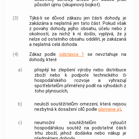
působit újmu (skupinový bojkot).
(3)
Týká-li se důvod zákazu jen části dohody, je
zakázána a neplatná jen tato část. Pokud však
z povahy dohody, jejího obsahu, účelu nebo z
okolností, za nichž k ní došlo, vyplývá, že ji
nelze od ostatního obsahu oddělit, je zakázaná
a neplatná celá dohoda.
(4)
Zákaz podle
odstavce 1
se nevztahuje na
dohody, které
a)
přispějí ke zlepšení výroby nebo distribuce
zboží nebo k podpoře technického či
hospodářského rozvoje a vyhrazují
spotřebitelům
přiměřený podíl na výhodách z
toho plynoucích,
b)
neuloží
soutěžitelům
omezení, která nejsou
nezbytná k dosažení cílů podle
písmene a)
,
c)
neumožní
soutěžitelům
vyloučit
hospodářskou soutěž na podstatné části
trhu zboží, jehož dodávka nebo nákup je
předmětem dohody.