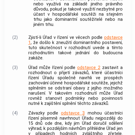
nebo využívá na základě jiného právního
důvodu, pokud je takové využití nezbytné pro
účast v hospodářské soutěži na stejném
trhu jako dominantní
soutěžitelé
nebo na
jiném trhu.
(2)
Zjistí-li Úřad v řízení ve věcech podle
odstavce
1
, že došlo k zneužití dominantního postavení,
tuto skutečnost v rozhodnutí uvede a tímto
rozhodnutím takové jednání do budoucna
zakáže.
(3)
Úřad může řízení podle
odstavce 2
zastavit a
rozhodnout o přijetí závazků, které účastníci
řízení Úřadu společně navrhli ve prospěch
zachování účinné hospodářské soutěže, jejichž
splněním se odstraní obavy z jejího možného
narušení. V takovém rozhodnutí může Úřad
rovněž stanovit podmínky nebo povinnosti
nutné k zajištění splnění těchto závazků.
(4)
Závazky podle
odstavce 3
mohou účastníci
řízení písemně navrhnout Úřadu nejpozději do
15 dnů ode dne, kdy jim Úřad doručil sdělení
výhrad; k pozdějším návrhům přihlédne Úřad jen
v případech hodných zvláštního zřetele.