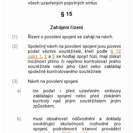
všech uzavřených pojistných smluv.
§ 15
Zahájení řízení
(1)
Řízení o povolení spojení se zahájí na návrh.
(2)
Společný návrh na povolení spojení jsou povinni
podat všichni
soutěžitelé
, kteří podle
§ 12
odst. 1
,
2
a
5
se hodlají spojit fúzí, mají získat
možnost přímo či nepřímo kontrolovat jiného
soutěžitele
nebo jeho část nebo zakládají
společně kontrolovaného
soutěžitele
.
(3)
Návrh na povolení spojení
a)
lze podat i před uzavřením smlouvy
zakládající spojení nebo před získáním
kontroly nad jiným
soutěžitelem
jiným
způsobem,
b)
musí obsahovat odůvodnění a doklady
osvědčující skutečnosti rozhodné pro
spojení; podrobnosti stanoví prováděcí