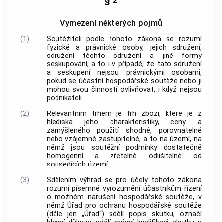
§ 2
Vymezení některých pojmů
(1)
Soutěžiteli
podle tohoto zákona se rozumí
fyzické a právnické osoby, jejich sdružení,
sdružení těchto sdružení a jiné formy
seskupování, a to i v případě, že tato sdružení
a seskupení nejsou právnickými osobami,
pokud se účastní hospodářské soutěže nebo ji
mohou svou činností ovlivňovat, i když nejsou
podnikateli.
(2)
Relevantním trhem
je trh zboží, které je z
hlediska jeho charakteristiky, ceny a
zamýšleného použití shodné, porovnatelné
nebo vzájemně zastupitelné, a to na území, na
němž jsou soutěžní podmínky dostatečně
homogenní a zřetelně odlišitelné od
sousedících území.
(3)
Sdělením výhrad se pro účely tohoto zákona
rozumí písemné vyrozumění účastníkům řízení
o možném narušení hospodářské soutěže, v
němž Úřad pro ochranu hospodářské soutěže
(dále jen „Úřad“) sdělí popis skutku, označí