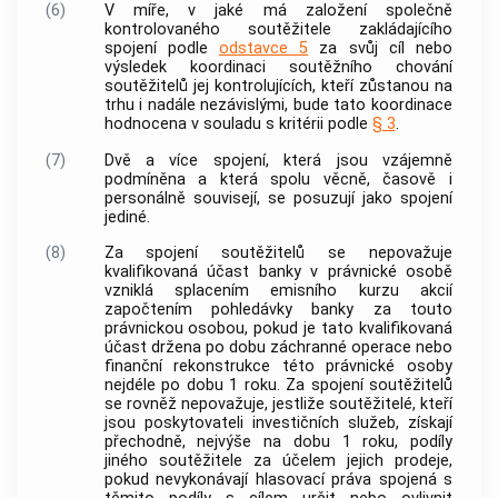
(6)
V míře, v jaké má založení společně
kontrolovaného
soutěžitele
zakládajícího
spojení podle
odstavce 5
za svůj cíl nebo
výsledek koordinaci soutěžního chování
soutěžitelů
jej kontrolujících, kteří zůstanou na
trhu i nadále nezávislými, bude tato koordinace
hodnocena v souladu s kritérii podle
§ 3
.
(7)
Dvě a více spojení, která jsou vzájemně
podmíněna a která spolu věcně, časově i
personálně souvisejí, se posuzují jako spojení
jediné.
(8)
Za spojení
soutěžitelů
se nepovažuje
kvalifikovaná účast
banky
v právnické osobě
vzniklá splacením emisního kurzu
akcií
započtením pohledávky
banky
za touto
právnickou osobou, pokud je tato kvalifikovaná
účast držena po dobu záchranné operace nebo
finanční rekonstrukce této právnické osoby
nejdéle po dobu 1 roku. Za spojení
soutěžitelů
se rovněž nepovažuje, jestliže
soutěžitelé
, kteří
jsou poskytovateli investičních služeb, získají
přechodně, nejvýše na dobu 1 roku, podíly
jiného
soutěžitele
za účelem jejich prodeje,
pokud nevykonávají hlasovací práva spojená s