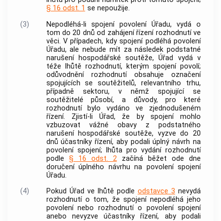
§ 16 odst. 1
se nepoužije.
(3)
Nepodléhá-li spojení povolení Úřadu, vydá o
tom do 20 dnů od zahájení řízení rozhodnutí ve
věci. V případech, kdy spojení podléhá povolení
Úřadu, ale nebude mít za následek podstatné
narušení hospodářské soutěže, Úřad vydá v
téže lhůtě rozhodnutí, kterým spojení povolí;
odůvodnění rozhodnutí obsahuje označení
spojujících se
soutěžitelů
,
relevantního trhu
,
případně sektoru, v němž spojující se
soutěžitelé
působí, a důvody, pro které
rozhodnutí bylo vydáno ve zjednodušeném
řízení. Zjistí-li Úřad, že by spojení mohlo
vzbuzovat vážné obavy z podstatného
narušení hospodářské soutěže, vyzve do 20
dnů účastníky řízení, aby podali úplný návrh na
povolení spojení; lhůta pro vydání rozhodnutí
podle
§ 16 odst. 2
začíná běžet ode dne
doručení úplného návrhu na povolení spojení
Úřadu.
(4)
Pokud Úřad ve lhůtě podle
odstavce 3
nevydá
rozhodnutí o tom, že spojení nepodléhá jeho
povolení nebo rozhodnutí o povolení spojení
anebo nevyzve účastníky řízení, aby podali