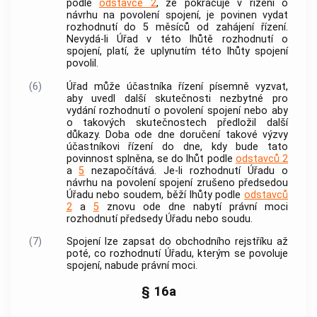
podle
odstavce 2
, že pokračuje v řízení o
návrhu na povolení spojení, je povinen vydat
rozhodnutí do 5 měsíců od zahájení řízení.
Nevydá-li Úřad v této lhůtě rozhodnutí o
spojení, platí, že uplynutím této lhůty spojení
povolil.
(6)
Úřad může účastníka řízení písemně vyzvat,
aby uvedl další skutečnosti nezbytné pro
vydání rozhodnutí o povolení spojení nebo aby
o takových skutečnostech předložil další
důkazy. Doba ode dne doručení takové výzvy
účastníkovi řízení do dne, kdy bude tato
povinnost splněna, se do lhůt podle
odstavců 2
a
5
nezapočítává. Je-li rozhodnutí Úřadu o
návrhu na povolení spojení zrušeno předsedou
Úřadu nebo soudem, běží lhůty podle
odstavců
2
a
5
znovu ode dne nabytí právní moci
rozhodnutí předsedy Úřadu nebo soudu.
(7)
Spojení lze zapsat do obchodního rejstříku až
poté, co rozhodnutí Úřadu, kterým se povoluje
spojení, nabude právní moci.
§ 16a