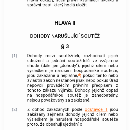
hlavní důkazy, sdělí právní kvalifikaci skutku a
správní trest, který hodlá uložit.
HLAVA II
DOHODY NARUŠUJÍCÍ SOUTĚŽ
§ 3
(1)
Dohody mezi
soutěžiteli
, rozhodnutí jejich
sdružení a jednání
soutěžitelů
ve vzájemné
shodě (dále jen „dohody“), jejichž cílem nebo
výsledkem je narušení hospodářské soutěže,
4
jsou zakázané a neplatné,
)
pokud tento nebo
zvláštní zákon nestanoví jinak nebo pokud Úřad
nepovolí prováděcím právním předpisem z
tohoto zákazu výjimku. Dohody, jejichž dopad
na hospodářskou soutěž je zanedbatelný,
nejsou považovány za zakázané.
(2)
Z dohod zakázaných podle
odstavce 1
jsou
zakázány zejména dohody, jejichž cílem nebo
výsledkem je narušení hospodářské soutěže
proto, že obsahují ujednání o