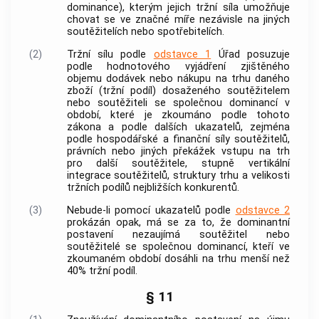
dominance), kterým jejich tržní síla umožňuje
chovat se ve značné míře nezávisle na jiných
soutěžitelích
nebo
spotřebitelích
.
(2)
Tržní sílu podle
odstavce 1
Úřad posuzuje
podle hodnotového vyjádření zjištěného
objemu dodávek nebo nákupu na trhu daného
zboží (tržní podíl) dosaženého
soutěžitelem
nebo
soutěžiteli
se společnou dominancí v
období, které je zkoumáno podle tohoto
zákona a podle dalších ukazatelů, zejména
podle hospodářské a finanční síly
soutěžitelů
,
právních nebo jiných překážek vstupu na trh
pro další
soutěžitele
, stupně vertikální
integrace
soutěžitelů
, struktury trhu a velikosti
tržních podílů nejbližších konkurentů.
(3)
Nebude-li pomocí ukazatelů podle
odstavce 2
prokázán opak, má se za to, že dominantní
postavení nezaujímá
soutěžitel
nebo
soutěžitelé
se společnou dominancí, kteří ve
zkoumaném období dosáhli na trhu menší než
40% tržní podíl.
§ 11