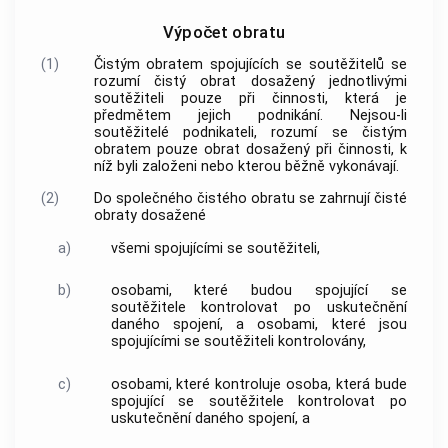
Výpočet obratu
(1)
Čistým obratem spojujících se
soutěžitelů
se
rozumí čistý obrat dosažený jednotlivými
soutěžiteli
pouze při činnosti, která je
předmětem jejich podnikání. Nejsou-li
soutěžitelé
podnikateli, rozumí se čistým
obratem pouze obrat dosažený při činnosti, k
níž byli založeni nebo kterou běžně vykonávají.
(2)
Do společného čistého obratu se zahrnují čisté
obraty dosažené
a)
všemi spojujícími se
soutěžiteli
,
b)
osobami, které budou spojující se
soutěžitele
kontrolovat po uskutečnění
daného spojení, a osobami, které jsou
spojujícími se
soutěžiteli
kontrolovány,
c)
osobami, které kontroluje osoba, která bude
spojující se
soutěžitele
kontrolovat po
uskutečnění daného spojení, a