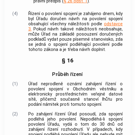
právní předpis (
§ 26 odst. 1
).
(4)
Řízení o povolení spojení je zahájeno dnem, kdy
byl Úřadu doručen návrh na povolení spojení
obsahující všechny náležitosti podle
odstavce
3.
Pokud návrh takové náležitosti neobsahuje,
může Úřad na základě posouzení doručených
podkladů vydat pouze písemné stanovisko, zda
se jedná o spojení podléhající povolení podle
tohoto zákona a je třeba návrh doplnit.
§ 16
Průběh řízení
(1)
Úřad neprodleně oznámí zahájení řízení o
povolení spojení v Obchodním věstníku a
elektronicky prostřednictvím veřejné datové
sítě, přičemž současně stanoví lhůtu pro
podání námitek proti tomuto spojení.
(2)
Po zahájení řízení Úřad posoudí, zda spojení
podléhá jeho povolení. Nepodléhá-li spojení
povolení Úřadu, vydá o tom do 30 dnů od
zahájení řízení rozhodnutí. V případech, kdy
spojení podléhá povolení Úřadu ale nebude mít