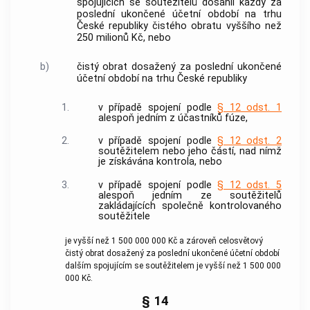
spojujících se
soutěžitelů
dosáhli každý za
poslední ukončené účetní období na trhu
České republiky čistého obratu vyššího než
250 milionů Kč, nebo
b)
čistý obrat dosažený za poslední ukončené
účetní období na trhu České republiky
1.
v případě spojení podle
§ 12 odst. 1
alespoň jedním z účastníků fúze,
2.
v případě spojení podle
§ 12 odst. 2
soutěžitelem
nebo jeho částí, nad nímž
je získávána
kontrola
, nebo
3.
v případě spojení podle
§ 12 odst. 5
alespoň jedním ze
soutěžitelů
zakládajících společně kontrolovaného
soutěžitele
je vyšší než 1 500 000 000 Kč a zároveň celosvětový
čistý obrat dosažený za poslední ukončené účetní období
dalším spojujícím se
soutěžitelem
je vyšší než 1 500 000
000 Kč.
§ 14