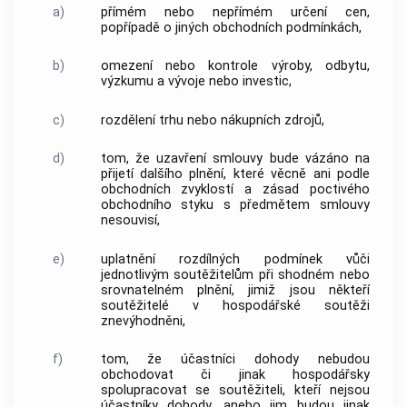
a)
přímém nebo nepřímém určení cen,
popřípadě o jiných obchodních podmínkách,
b)
omezení nebo
kontrole
výroby, odbytu,
výzkumu a vývoje nebo investic,
c)
rozdělení trhu nebo nákupních zdrojů,
d)
tom, že uzavření smlouvy bude vázáno na
přijetí dalšího plnění, které věcně ani podle
obchodních zvyklostí a zásad poctivého
obchodního styku s předmětem smlouvy
nesouvisí,
e)
uplatnění rozdílných podmínek vůči
jednotlivým
soutěžitelům
při shodném nebo
srovnatelném plnění, jimiž jsou někteří
soutěžitelé
v hospodářské soutěži
znevýhodněni,
f)
tom, že účastníci dohody nebudou
obchodovat či jinak hospodářsky
spolupracovat se
soutěžiteli
, kteří nejsou
účastníky dohody, anebo jim budou jinak