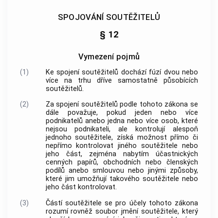
SPOJOVÁNÍ SOUTĚŽITELŮ
§ 12
Vymezení pojmů
(1)
Ke spojení
soutěžitelů
dochází fúzí dvou nebo
více na trhu dříve samostatně působících
soutěžitelů
.
(2)
Za spojení
soutěžitelů
podle tohoto zákona se
dále považuje, pokud jeden nebo více
podnikatelů anebo jedna nebo více osob, které
nejsou podnikateli, ale kontrolují alespoň
jednoho
soutěžitele
, získá možnost přímo či
nepřímo kontrolovat jiného
soutěžitele
nebo
jeho část, zejména nabytím účastnických
cenných papírů, obchodních nebo členských
podílů anebo smlouvou nebo jinými způsoby,
které jim umožňují takového
soutěžitele
nebo
jeho část kontrolovat.
(3)
Částí soutěžitele
se pro účely tohoto zákona
rozumí rovněž soubor jmění
soutěžitele
, který