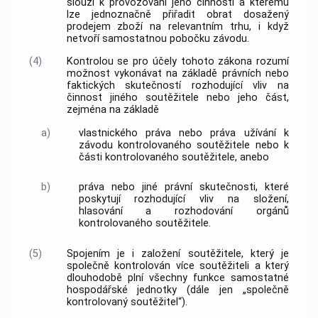
slouží k provozování jeho činnosti a kterému
lze jednoznačně přiřadit obrat dosažený
prodejem zboží na
relevantním trhu
, i když
netvoří samostatnou pobočku závodu.
(4)
Kontrolou
se pro účely tohoto zákona rozumí
možnost vykonávat na základě právních nebo
faktických skutečností rozhodující vliv na
činnost jiného
soutěžitele
nebo jeho část,
zejména na základě
a)
vlastnického práva nebo práva užívání k
závodu kontrolovaného
soutěžitele
nebo k
části kontrolovaného
soutěžitele
, anebo
b)
práva nebo jiné právní skutečnosti, které
poskytují rozhodující vliv na složení,
hlasování a rozhodování orgánů
kontrolovaného
soutěžitele
.
(5)
Spojením je i založení
soutěžitele
, který je
společně kontrolován více
soutěžiteli
a který
dlouhodobě plní všechny funkce samostatné
hospodářské jednotky (dále jen „společně
kontrolovaný
soutěžitel
“).