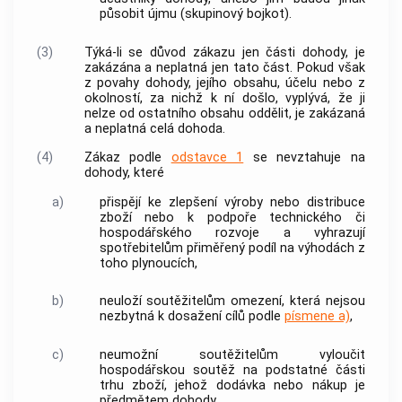
působit újmu (skupinový bojkot).
(3)
Týká-li se důvod zákazu jen části dohody, je
zakázána a neplatná jen tato část. Pokud však
z povahy dohody, jejího obsahu, účelu nebo z
okolností, za nichž k ní došlo, vyplývá, že ji
nelze od ostatního obsahu oddělit, je zakázaná
a neplatná celá dohoda.
(4)
Zákaz podle
odstavce 1
se nevztahuje na
dohody, které
a)
přispějí ke zlepšení výroby nebo distribuce
zboží nebo k podpoře technického či
hospodářského rozvoje a vyhrazují
spotřebitelům
přiměřený podíl na výhodách z
toho plynoucích,
b)
neuloží
soutěžitelům
omezení, která nejsou
nezbytná k dosažení cílů podle
písmene a)
,
c)
neumožní
soutěžitelům
vyloučit
hospodářskou soutěž na podstatné části
trhu zboží, jehož dodávka nebo nákup je
předmětem dohody.