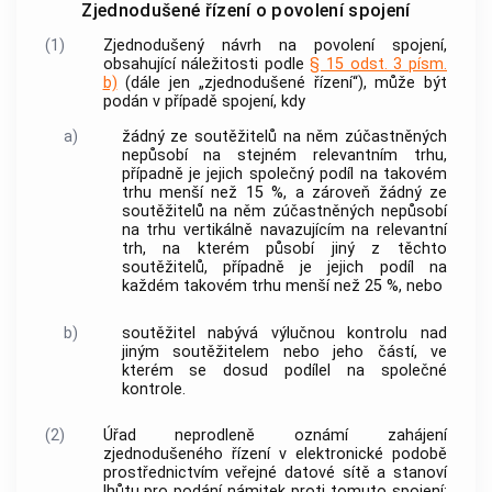
Zjednodušené řízení o povolení spojení
(1)
Zjednodušený návrh na povolení spojení,
obsahující náležitosti podle
§ 15 odst. 3 písm.
b)
(dále jen „zjednodušené řízení“), může být
podán v případě spojení, kdy
a)
žádný ze
soutěžitelů
na něm zúčastněných
nepůsobí na stejném
relevantním trhu
,
případně je jejich společný podíl na takovém
trhu menší než 15 %, a zároveň žádný ze
soutěžitelů
na něm zúčastněných nepůsobí
na trhu vertikálně navazujícím na
relevantní
trh
, na kterém působí jiný z těchto
soutěžitelů
, případně je jejich podíl na
každém takovém trhu menší než 25 %, nebo
b)
soutěžitel
nabývá výlučnou
kontrolu
nad
jiným
soutěžitelem
nebo jeho částí, ve
kterém se dosud podílel na společné
kontrole
.
(2)
Úřad neprodleně oznámí zahájení
zjednodušeného řízení v elektronické podobě
prostřednictvím veřejné datové sítě a stanoví
lhůtu pro podání námitek proti tomuto spojení;