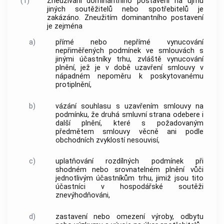
(1)
Zneužívání dominantního postavení na újmu
jiných
soutěžitelů
nebo
spotřebitelů
je
zakázáno. Zneužitím dominantního postavení
je zejména
a)
přímé nebo nepřímé vynucování
nepřiměřených podmínek ve smlouvách s
jinými účastníky trhu, zvláště vynucování
plnění, jež je v době uzavření smlouvy v
nápadném nepoměru k poskytovanému
protiplnění,
b)
vázání souhlasu s uzavřením smlouvy na
podmínku, že druhá smluvní strana odebere i
další plnění, které s požadovaným
předmětem smlouvy věcně ani podle
obchodních zvyklostí nesouvisí,
c)
uplatňování rozdílných podmínek při
shodném nebo srovnatelném plnění vůči
jednotlivým účastníkům trhu, jimiž jsou tito
účastníci v hospodářské soutěži
znevýhodňováni,
d)
zastavení nebo omezení výroby, odbytu