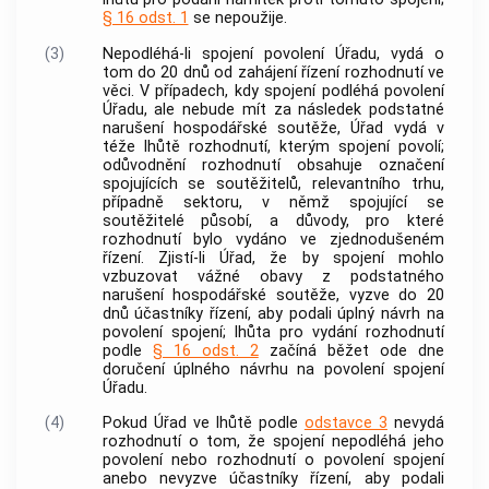
§ 16 odst. 1
se nepoužije.
(3)
Nepodléhá-li spojení povolení Úřadu, vydá o
tom do 20 dnů od zahájení řízení rozhodnutí ve
věci. V případech, kdy spojení podléhá povolení
Úřadu, ale nebude mít za následek podstatné
narušení hospodářské soutěže, Úřad vydá v
téže lhůtě rozhodnutí, kterým spojení povolí;
odůvodnění rozhodnutí obsahuje označení
spojujících se
soutěžitelů
,
relevantního trhu
,
případně sektoru, v němž spojující se
soutěžitelé
působí, a důvody, pro které
rozhodnutí bylo vydáno ve zjednodušeném
řízení. Zjistí-li Úřad, že by spojení mohlo
vzbuzovat vážné obavy z podstatného
narušení hospodářské soutěže, vyzve do 20
dnů účastníky řízení, aby podali úplný návrh na
povolení spojení; lhůta pro vydání rozhodnutí
podle
§ 16 odst. 2
začíná běžet ode dne
doručení úplného návrhu na povolení spojení
Úřadu.
(4)
Pokud Úřad ve lhůtě podle
odstavce 3
nevydá
rozhodnutí o tom, že spojení nepodléhá jeho
povolení nebo rozhodnutí o povolení spojení
anebo nevyzve účastníky řízení, aby podali