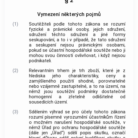
§ 2
Vymezení některých pojmů
(1)
Soutěžiteli
podle tohoto zákona se rozumí
fyzické a právnické osoby, jejich sdružení,
sdružení těchto sdružení a jiné formy
seskupování, a to i v případě, že tato sdružení
a seskupení nejsou právnickými osobami,
pokud se účastní hospodářské soutěže nebo ji
mohou svou činností ovlivňovat, i když nejsou
podnikateli.
(2)
Relevantním trhem
je trh zboží, které je z
hlediska jeho charakteristiky, ceny a
zamýšleného použití shodné, porovnatelné
nebo vzájemně zastupitelné, a to na území, na
němž jsou soutěžní podmínky dostatečně
homogenní a zřetelně odlišitelné od
sousedících území.
(3)
Sdělením výhrad se pro účely tohoto zákona
rozumí písemné vyrozumění účastníkům řízení
o možném narušení hospodářské soutěže, v
němž Úřad pro ochranu hospodářské soutěže
(dále jen „Úřad“) sdělí popis skutku, označí