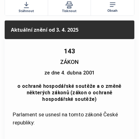
Obsah
Stáhnout
Tisknout
Aktuální znění
od 3. 4. 2025
143
ZÁKON
ze dne 4. dubna 2001
o ochraně hospodářské soutěže a o změně
některých zákonů (zákon o ochraně
hospodářské soutěže)
Parlament se usnesl na tomto zákoně České
republiky: