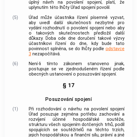
úplný návrh na povolení spojení, platí, že
uplynutím této lhůty Úřad spojení povolil.
(5)
Úřad může účastníka řízení písemně vyzvat,
aby uvedl další skutečnosti nezbytné pro
vydání rozhodnutí o povolení spojení nebo aby
o takových skutečnostech předložil další
důkazy. Doba ode dne doručení takové výzvy
účastníkovi řízení do dne, kdy bude tato
povinnost splněna, se do lhůty podle
odstavce
3
nezapočítává.
(6)
Není-li tímto zákonem stanoveno jinak,
postupuje se ve zjednodušeném řízení podle
obecných ustanovení o posuzování spojení.
§ 17
Posuzování spojení
(1)
Při rozhodování o návrhu na povolení spojení
Úřad posuzuje zejména potřebu zachování a
rozvíjení účinné hospodářské soutěže,
strukturu všech spojením dotčených trhů, podíl
spojujících se
soutěžitelů
na těchto trzích,
jejich hospodářskou a finanční sílu, právní a jiné