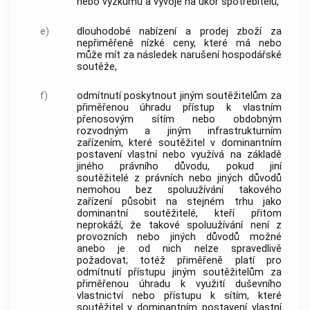
nebo výzkumu a vývoje na úkor
spotřebitelů
,
e)
dlouhodobé nabízení a prodej zboží za
nepřiměřeně nízké ceny, které má nebo
může mít za následek narušení hospodářské
soutěže,
f)
odmítnutí poskytnout jiným
soutěžitelům
za
přiměřenou úhradu přístup k vlastním
přenosovým sítím nebo obdobným
rozvodným a jiným infrastrukturním
zařízením, které
soutěžitel
v dominantním
postavení vlastní nebo využívá na základě
jiného právního důvodu, pokud jiní
soutěžitelé
z právních nebo jiných důvodů
nemohou bez spoluužívání takového
zařízení působit na stejném trhu jako
dominantní
soutěžitelé
, kteří přitom
neprokáží, že takové spoluužívání není z
provozních nebo jiných důvodů možné
anebo je od nich nelze spravedlivě
požadovat; totéž přiměřeně platí pro
odmítnutí přístupu jiným
soutěžitelům
za
přiměřenou úhradu k využití duševního
vlastnictví nebo přístupu k sítím, které
soutěžitel
v dominantním postavení vlastní