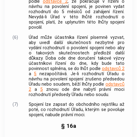
podle
odstavce 2
, že pokračuje v řízení o
návrhu na povolení spojení, je povinen vydat
rozhodnutí do 5 měsíců od zahájení řízení.
Nevydá-li Úřad v této lhůtě rozhodnutí o
spojení, platí, že uplynutím této lhůty spojení
povolil.
(6)
Úřad může účastníka řízení písemně vyzvat,
aby uvedl další skutečnosti nezbytné pro
vydání rozhodnutí o povolení spojení nebo aby
o takových skutečnostech předložil další
důkazy. Doba ode dne doručení takové výzvy
účastníkovi řízení do dne, kdy bude tato
povinnost splněna, se do lhůt podle
odstavců 2
a
5
nezapočítává. Je-li rozhodnutí Úřadu o
návrhu na povolení spojení zrušeno předsedou
Úřadu nebo soudem, běží lhůty podle
odstavců
2
a
5
znovu ode dne nabytí právní moci
rozhodnutí předsedy Úřadu nebo soudu.
(7)
Spojení lze zapsat do obchodního rejstříku až
poté, co rozhodnutí Úřadu, kterým se povoluje
spojení, nabude právní moci.
§ 16a