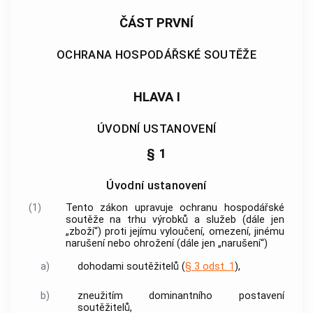
ČÁST PRVNÍ
OCHRANA HOSPODÁŘSKÉ SOUTĚŽE
HLAVA I
ÚVODNÍ USTANOVENÍ
§ 1
Úvodní ustanovení
(1)
Tento zákon upravuje ochranu hospodářské
soutěže na trhu výrobků a služeb (dále jen
„zboží“) proti jejímu vyloučení, omezení, jinému
narušení nebo ohrožení (dále jen „narušení“)
a)
dohodami
soutěžitelů
(
§ 3 odst. 1
),
b)
zneužitím dominantního postavení
soutěžitelů
,