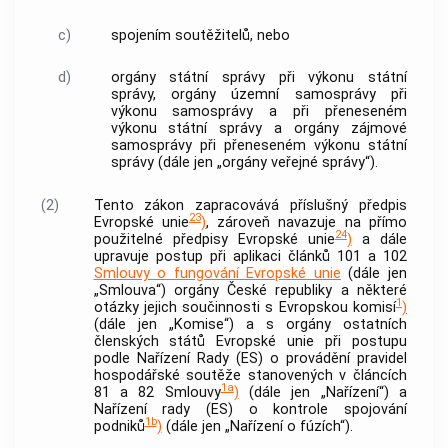
c)
spojením
soutěžitelů
, nebo
d)
orgány státní správy při výkonu státní
správy, orgány územní samosprávy při
výkonu samosprávy a při přeneseném
výkonu státní správy a orgány zájmové
samosprávy při přeneseném výkonu státní
správy (dále jen „orgány veřejné správy“).
(2)
Tento zákon zapracovává příslušný předpis
23
Evropské unie
)
, zároveň navazuje na přímo
24
použitelné předpisy Evropské unie
)
a dále
upravuje postup při aplikaci článků 101 a 102
Smlouvy o fungování Evropské unie
(dále jen
„Smlouva“) orgány České republiky a některé
1
otázky jejich součinnosti s Evropskou komisí
)
(dále jen „Komise“) a s orgány ostatních
členských států Evropské unie při postupu
podle Nařízení Rady (ES) o provádění pravidel
hospodářské soutěže stanovených v článcích
1a
81 a 82 Smlouvy
)
(dále jen „Nařízení“) a
Nařízení rady (ES) o
kontrole
spojování
1b
podniků
)
(dále jen „Nařízení o fúzích“).