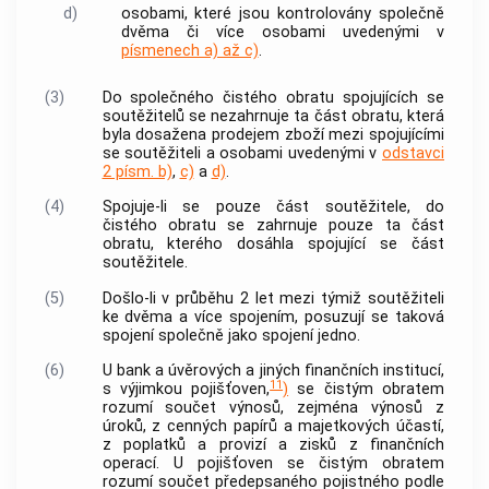
d)
osobami, které jsou kontrolovány společně
dvěma či více osobami uvedenými v
písmenech a) až c)
.
(3)
Do společného čistého obratu spojujících se
soutěžitelů
se nezahrnuje ta část obratu, která
byla dosažena prodejem zboží mezi spojujícími
se
soutěžiteli
a osobami uvedenými v
odstavci
2 písm. b)
,
c)
a
d)
.
(4)
Spojuje-li se pouze část
soutěžitele
, do
čistého obratu se zahrnuje pouze ta část
obratu, kterého dosáhla spojující se část
soutěžitele
.
(5)
Došlo-li v průběhu 2 let mezi týmiž
soutěžiteli
ke dvěma a více spojením, posuzují se taková
spojení společně jako spojení jedno.
(6)
U
bank
a úvěrových a jiných finančních institucí,
11
s výjimkou pojišťoven,
)
se čistým obratem
rozumí součet výnosů, zejména výnosů z
úroků, z cenných papírů a majetkových účastí,
z poplatků a provizí a zisků z finančních
operací. U pojišťoven se čistým obratem
rozumí součet předepsaného pojistného podle