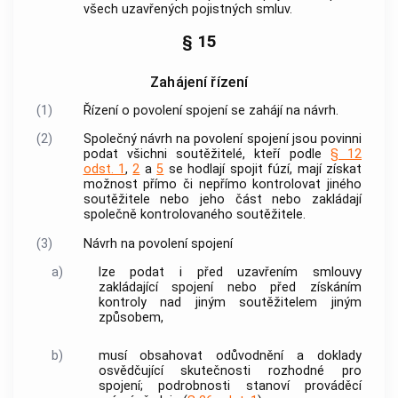
všech uzavřených pojistných smluv.
§ 15
Zahájení řízení
(1)
Řízení o povolení spojení se zahájí na návrh.
(2)
Společný návrh na povolení spojení jsou povinni
podat všichni
soutěžitelé
, kteří podle
§ 12
odst. 1
,
2
a
5
se hodlají spojit fúzí, mají získat
možnost přímo či nepřímo kontrolovat jiného
soutěžitele
nebo jeho část nebo zakládají
společně kontrolovaného
soutěžitele
.
(3)
Návrh na povolení spojení
a)
lze podat i před uzavřením smlouvy
zakládající spojení nebo před získáním
kontroly nad jiným
soutěžitelem
jiným
způsobem,
b)
musí obsahovat odůvodnění a doklady
osvědčující skutečnosti rozhodné pro
spojení; podrobnosti stanoví prováděcí