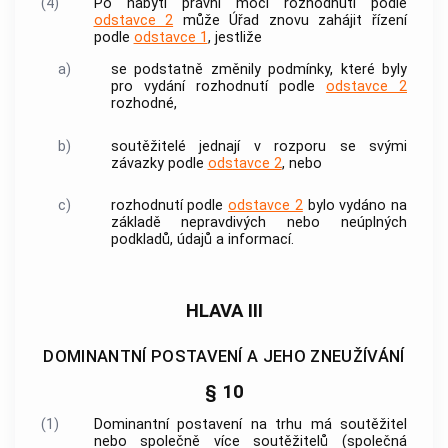
(4)
Po nabytí právní moci rozhodnutí podle
odstavce 2
může Úřad znovu zahájit řízení
podle
odstavce 1
, jestliže
a)
se podstatně změnily podmínky, které byly
pro vydání rozhodnutí podle
odstavce 2
rozhodné,
b)
soutěžitelé
jednají v rozporu se svými
závazky podle
odstavce 2
, nebo
c)
rozhodnutí podle
odstavce 2
bylo vydáno na
základě nepravdivých nebo neúplných
podkladů, údajů a informací.
HLAVA III
DOMINANTNÍ POSTAVENÍ A JEHO ZNEUŽÍVÁNÍ
§ 10
(1)
Dominantní postavení na trhu má
soutěžitel
nebo společně více
soutěžitelů
(společná