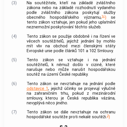
(3)
Na
soutěžitele
, kteří na základě zvláštního
zákona nebo na základě rozhodnutí vydaného
podle zvláštního zákona poskytují služby
1c
obecného hospodářského významu,
)
se
tento zákon vztahuje, jen pokud jeho uplatnění
neznemožní poskytování těchto služeb.
(4)
Tento zákon se použije obdobně i na řízení ve
věcech
soutěžitelů
, jejichž jednání by mohlo
mít vliv na obchod mezi členskými státy
Evropské unie podle článků 101 a 102 Smlouvy.
(5)
Tento zákon se vztahuje i na jednání
soutěžitelů
, k němuž došlo v cizině, které
narušuje nebo může narušit hospodářskou
soutěž na území České republiky.
(6)
Tento zákon se nevztahuje na jednání podle
odstavce 1
, jejichž účinky se projevují výlučně
na zahraničním trhu, pokud z mezinárodní
smlouvy, kterou je Česká republika vázána,
nevyplývá něco jiného.
(7)
Tento zákon se dále nevztahuje na ochranu
2
hospodářské soutěže proti
nekalé soutěži
.
)