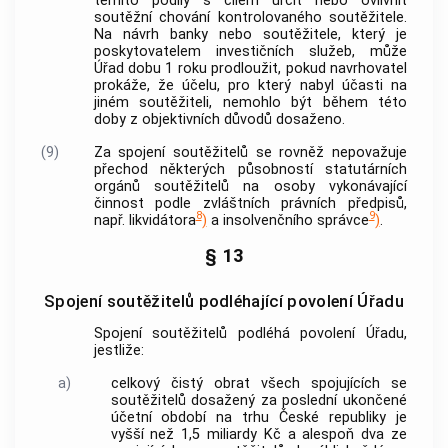
těmito podíly s cílem určit nebo ovlivnit
soutěžní chování kontrolovaného
soutěžitele
.
Na návrh
banky
nebo
soutěžitele
, který je
poskytovatelem investičních služeb, může
Úřad dobu 1 roku prodloužit, pokud navrhovatel
prokáže, že účelu, pro který nabyl účasti na
jiném
soutěžiteli
, nemohlo být během této
doby z objektivních důvodů dosaženo.
(9)
Za spojení
soutěžitelů
se rovněž nepovažuje
přechod některých působností statutárních
orgánů
soutěžitelů
na osoby vykonávající
činnost podle zvláštních právních předpisů,
8
9
např. likvidátora
)
a
insolvenčního správce
)
.
§ 13
Spojení soutěžitelů podléhající povolení Úřadu
Spojení
soutěžitelů
podléhá povolení Úřadu,
jestliže:
a)
celkový čistý obrat všech spojujících se
soutěžitelů
dosažený za poslední ukončené
účetní období na trhu České republiky je
vyšší než 1,5 miliardy Kč a alespoň dva ze