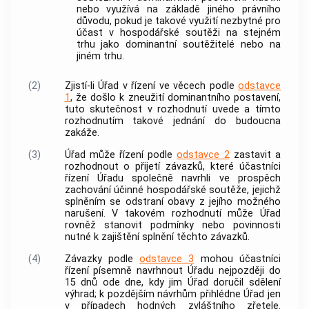
nebo využívá na základě jiného právního
důvodu, pokud je takové využití nezbytné pro
účast v hospodářské soutěži na stejném
trhu jako dominantní
soutěžitelé
nebo na
jiném trhu.
(2)
Zjistí-li Úřad v řízení ve věcech podle
odstavce
1
, že došlo k zneužití dominantního postavení,
tuto skutečnost v rozhodnutí uvede a tímto
rozhodnutím takové jednání do budoucna
zakáže.
(3)
Úřad může řízení podle
odstavce 2
zastavit a
rozhodnout o přijetí závazků, které účastníci
řízení Úřadu společně navrhli ve prospěch
zachování účinné hospodářské soutěže, jejichž
splněním se odstraní obavy z jejího možného
narušení. V takovém rozhodnutí může Úřad
rovněž stanovit podmínky nebo povinnosti
nutné k zajištění splnění těchto závazků.
(4)
Závazky podle
odstavce 3
mohou účastníci
řízení písemně navrhnout Úřadu nejpozději do
15 dnů ode dne, kdy jim Úřad doručil sdělení
výhrad; k pozdějším návrhům přihlédne Úřad jen
v případech hodných zvláštního zřetele.