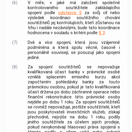
(6)
V míře, v jaké má založení společně
kontrolovaného
soutěžitele
zakládajícího
spojení podle
odstavce 5
za svůj cíl nebo
výsledek koordinaci soutěžního chování
soutěžitelů
jej kontrolujících, kteří zůstanou na
trhu i nadále nezávislými, bude tato koordinace
hodnocena v souladu s kritérii podle
§ 3
.
(7)
Dvě a více spojení, která jsou vzájemně
podmíněna a která spolu věcně, časově i
personálně souvisejí, se posuzují jako spojení
jediné.
(8)
Za spojení
soutěžitelů
se nepovažuje
kvalifikovaná účast
banky
v právnické osobě
vzniklá splacením emisního kurzu
akcií
započtením pohledávky
banky
za touto
právnickou osobou, pokud je tato kvalifikovaná
účast držena po dobu záchranné operace nebo
finanční rekonstrukce této právnické osoby
nejdéle po dobu 1 roku. Za spojení
soutěžitelů
se rovněž nepovažuje, jestliže
soutěžitelé
, kteří
jsou poskytovateli investičních služeb, získají
přechodně, nejvýše na dobu 1 roku, podíly
jiného
soutěžitele
za účelem jejich prodeje,
pokud nevykonávají hlasovací práva spojená s