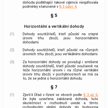
dohoda podléhající takové výjimce nesplňovala
podmínky stanovené v
§ 3 odst. 4.
§ 5
Horizontální a vertikální dohody
(1)
Dohody
soutěžitelů
, kteří působí na stejné
úrovni trhu zboží, jsou horizontálními
dohodami.
(2)
Dohody
soutěžitelů
, kteří působí na různých
úrovních trhu zboží, jsou vertikálními dohodami.
(3)
Za horizontální dohody se považují i smíšené
dohody
soutěžitelů
, kteří působí současně na
téže horizontální úrovni i na různé vertikální
úrovni trhu zboží; v pochybnostech se má za
to, že se jedná o horizontální dohodu.
§ 7
(1)
Zjistí-li Úřad v řízení ve věcech podle
§ 3 až 5
,
že byla uzavřena zakázaná dohoda, tuto
skutečnost v rozhodnutí uvede a tímto
rozhodnutím plnění dohody do budoucna