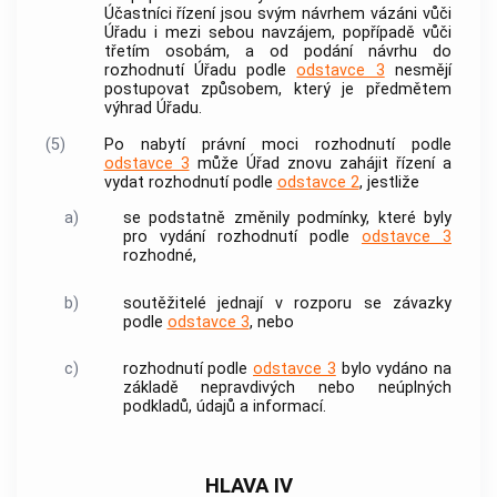
Účastníci řízení jsou svým návrhem vázáni vůči
Úřadu i mezi sebou navzájem, popřípadě vůči
třetím osobám, a od podání návrhu do
rozhodnutí Úřadu podle
odstavce 3
nesmějí
postupovat způsobem, který je předmětem
výhrad Úřadu.
(5)
Po nabytí právní moci rozhodnutí podle
odstavce 3
může Úřad znovu zahájit řízení a
vydat rozhodnutí podle
odstavce 2
, jestliže
a)
se podstatně změnily podmínky, které byly
pro vydání rozhodnutí podle
odstavce 3
rozhodné,
b)
soutěžitelé
jednají v rozporu se závazky
podle
odstavce 3
, nebo
c)
rozhodnutí podle
odstavce 3
bylo vydáno na
základě nepravdivých nebo neúplných
podkladů, údajů a informací.
HLAVA IV