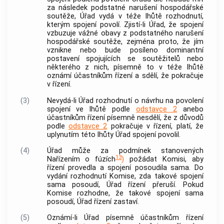
za následek podstatné narušení hospodářské
soutěže, Úřad vydá v téže lhůtě rozhodnutí,
kterým spojení povolí. Zjistí-li Úřad, že spojení
vzbuzuje vážné obavy z podstatného narušení
hospodářské soutěže, zejména proto, že jím
vznikne nebo bude posíleno dominantní
postavení spojujících se
soutěžitelů
nebo
některého z nich, písemně to v téže lhůtě
oznámí účastníkům řízení a sdělí, že pokračuje
v řízení.
(3)
Nevydá-li Úřad rozhodnutí o návrhu na povolení
spojení ve lhůtě podle
odstavce 2
anebo
účastníkům řízení písemně nesdělí, že z důvodů
podle
odstavce 2
pokračuje v řízení, platí, že
uplynutím této lhůty Úřad spojení povolil.
(4)
Úřad může za podmínek stanovených
13
Nařízením o fúzích
)
požádat Komisi, aby
řízení provedla a spojení posoudila sama. Do
vydání rozhodnutí Komise, zda takové spojení
sama posoudí, Úřad řízení přeruší. Pokud
Komise rozhodne, že takové spojení sama
posoudí, Úřad řízení zastaví.
(5)
Oznámí-li Úřad písemně účastníkům řízení