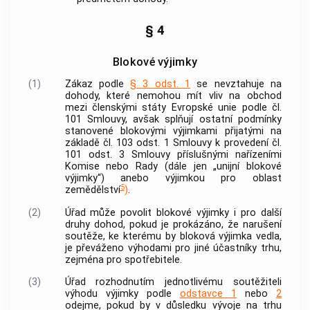
§ 4
Blokové výjimky
(1)
Zákaz podle
§ 3 odst. 1
se nevztahuje na
dohody, které nemohou mít vliv na obchod
mezi členskými státy Evropské unie podle čl.
101 Smlouvy, avšak splňují ostatní podmínky
stanovené blokovými výjimkami přijatými na
základě čl. 103 odst. 1 Smlouvy k provedení čl.
101 odst. 3 Smlouvy příslušnými nařízeními
Komise nebo Rady (dále jen „unijní blokové
výjimky“) anebo výjimkou pro oblast
5
zemědělství
)
.
(2)
Úřad může povolit blokové výjimky i pro další
druhy dohod, pokud je prokázáno, že narušení
soutěže, ke kterému by bloková výjimka vedla,
je převáženo výhodami pro jiné účastníky trhu,
zejména pro
spotřebitele
.
(3)
Úřad rozhodnutím jednotlivému
soutěžiteli
výhodu výjimky podle
odstavce 1
nebo
2
odejme, pokud by v důsledku vývoje na trhu