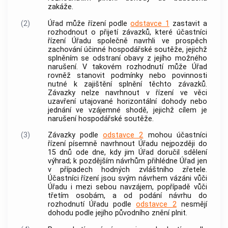
zakáže.
(2)
Úřad může řízení podle
odstavce 1
zastavit a
rozhodnout o přijetí závazků, které účastníci
řízení Úřadu společně navrhli ve prospěch
zachování účinné hospodářské soutěže, jejichž
splněním se odstraní obavy z jejího možného
narušení. V takovém rozhodnutí může Úřad
rovněž stanovit podmínky nebo povinnosti
nutné k zajištění splnění těchto závazků.
Závazky nelze navrhnout v řízení ve věci
uzavření utajované horizontální dohody nebo
jednání ve vzájemné shodě, jejichž cílem je
narušení hospodářské soutěže.
(3)
Závazky podle
odstavce 2
mohou účastníci
řízení písemně navrhnout Úřadu nejpozději do
15 dnů ode dne, kdy jim Úřad doručil sdělení
výhrad; k pozdějším návrhům přihlédne Úřad jen
v případech hodných zvláštního zřetele.
Účastníci řízení jsou svým návrhem vázáni vůči
Úřadu i mezi sebou navzájem, popřípadě vůči
třetím osobám, a od podání návrhu do
rozhodnutí Úřadu podle
odstavce 2
nesmějí
dohodu podle jejího původního znění plnit.