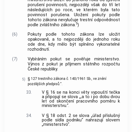
porušení povinnosti, nejpozději však do tří let
následujících po roce, ve kterém byla tato
povinnost porušena. Uložení pokuty podle
tohoto zákona nevylučuje trestní odpovědnost
5
podle zvláštního zákona.
)
(6)
Pokuty podle tohoto zákona lze uložit
opakovaně, a to nejpozději do jednoho roku
ode dne, kdy mělo být splněno vykonatelné
rozhodnutí.
(7)
Vybíráním pokut se pověřuje ministerstvo.
Výnos z pokut je příjmem státního rozpočtu
České republiky.
§ 127 trestního zákona č. 140/1961 Sb., ve znění
5)
pozdějších předpisů.“.
33.
V § 16 se na konci věty vypouští tečka
a připojují se slova „,a to i po dobu dvou
let od skončení pracovního poměru k
ministerstvu.“.
34.
V § 18 odst. 2 se slova „úřad příslušný
podle sídla podniku“ nahrazují slovem
„ministerstvo“.