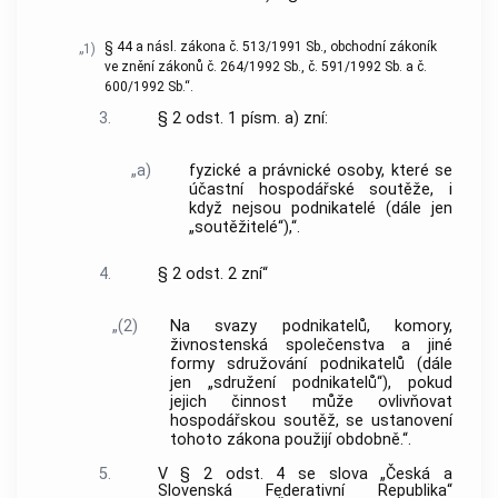
§ 44 a násl. zákona č. 513/1991 Sb., obchodní zákoník
„1)
ve znění zákonů č. 264/1992 Sb., č. 591/1992 Sb. a č.
600/1992 Sb.“.
3.
§ 2 odst. 1 písm. a) zní:
„a)
fyzické a právnické osoby, které se
účastní hospodářské soutěže, i
když nejsou podnikatelé (dále jen
„soutěžitelé“),“.
4.
§ 2 odst. 2 zní“
„(2)
Na svazy podnikatelů, komory,
živnostenská společenstva a jiné
formy sdružování podnikatelů (dále
jen „sdružení podnikatelů“), pokud
jejich činnost může ovlivňovat
hospodářskou soutěž, se ustanovení
tohoto zákona použijí obdobně.“.
5.
V § 2 odst. 4 se slova „Česká a
Slovenská Federativní Republika“