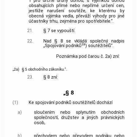
1 pro určité druhy dohod, s výjimkou dohod
obsahujících přímé nebo nepřímé určení cen,
jestliže narušení soutěže, ke kterému by
obecná výjimka vedla, převáží výhody pro jiné
účastníky trhu, zejména pro spotřebitele.“.
21.
§ 7 se vypouští.
22.
Nad § 8 se vkládá společný nadpis
2a
„Spojování podniků
) soutěžitelů“.
Poznámka pod čarou č. 2a) zní:
„2a)
§ 5 obchodního zákoníku.“.
23.
§ 8 zní:
„§ 8
(1)
Ke spojování podniků soutěžitelů dochází
a)
sloučením nebo splynutím obchodních
společností, družstev a jiných právnických
osob,
b)
přechodem nebo převodem podniku nebo