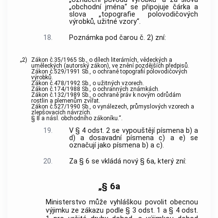
„obchodní jména“ se připojuje čárka a
slova „topografie polovodičových
výrobků, užitné vzory“.
18.
Poznámka pod čarou č. 2) zní:
„2)
Zákon č.35/1965 Sb., o dílech literárních, vědeckých a
uměleckých (autorský zákon), ve znění pozdějších předpisů.
Zákon č.529/1991 Sb., o ochraně topografií polovodičových
výrobků.
Zákon č.478/1992 Sb., o užitných vzorech.
Zákon č.174/1988 Sb., o ochranných známkách.
Zákon č.132/1989 Sb., o ochraně práv k novým odrůdám
rostlin a plemenům zvířat.
Zákon č.527/1990 Sb., o vynálezech, průmyslových vzorech a
zlepšovacích návrzích.
§ 8 a násl. obchodního zákoníku.“.
19.
V § 4 odst. 2 se vypouštějí písmena b) a
d) a dosavadní písmena c) a e) se
označují jako písmena b) a c).
20.
Za § 6 se vkládá nový § 6a, který zní:
„§ 6a
Ministerstvo může vyhláškou povolit obecnou
výjimku ze zákazu podle § 3 odst. 1 a § 4 odst.