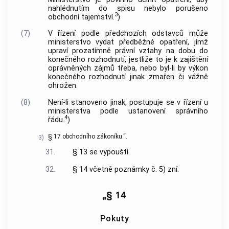
nahlédnutím do spisu nebylo porušeno
3
obchodní tajemství.
)
(7)
V řízení podle předchozích odstavců může
ministerstvo vydat předběžné opatření, jímž
upraví prozatímně právní vztahy na dobu do
konečného rozhodnutí, jestliže to je k zajištění
oprávněných zájmů třeba, nebo byl-li by výkon
konečného rozhodnutí jinak zmařen či vážně
ohrožen.
(8)
Není-li stanoveno jinak, postupuje se v řízení u
ministerstva podle ustanovení správního
4
řádu.
)
§ 17 obchodního zákoníku.“.
3)
31.
§ 13 se vypouští.
32.
§ 14 včetně poznámky č. 5) zní:
„§ 14
Pokuty