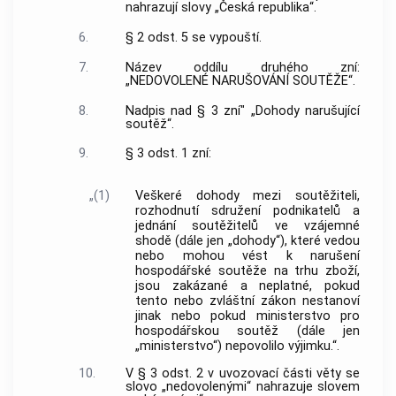
nahrazují slovy „Česká republika“.
6.
§ 2 odst. 5 se vypouští.
7.
Název oddílu druhého zní:
„NEDOVOLENÉ NARUŠOVÁNÍ SOUTĚŽE“.
8.
Nadpis nad § 3 zní" „Dohody narušující
soutěž“.
9.
§ 3 odst. 1 zní:
„(1)
Veškeré dohody mezi soutěžiteli,
rozhodnutí sdružení podnikatelů a
jednání soutěžitelů ve vzájemné
shodě (dále jen „dohody“), které vedou
nebo mohou vést k narušení
hospodářské soutěže na trhu zboží,
jsou zakázané a neplatné, pokud
tento nebo zvláštní zákon nestanoví
jinak nebo pokud ministerstvo pro
hospodářskou soutěž (dále jen
„ministerstvo“) nepovolilo výjimku.“.
10.
V § 3 odst. 2 v uvozovací části věty se
slovo „nedovolenými“ nahrazuje slovem