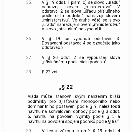
35.
V § 19 odst. 1 písm. c) se slovo „úřadu“
nahrazuje slovem „ministerstva“. V
odstavci 2 se slova „úřadu příslušného
podle sídla podniku“ nahrazují slovem
„ministerstvu“. Ve druhé větě se slovo
„úřadu“ nahrazuje slovem „ministerstvu“
a slovo „příslušná“ se vypouští.
36.
V § 19 se vypouští odstavec 3.
Dosavadní odstavec 4 se označuje jako
odstavec 3.
37.
V § 20 odst. 2 se vypouštějí slova
„příslušnému podle sídla podniku“.
38.
§ 22 zní:
„§ 22
Vláda může stanovit svým nařízením bližší
podmínky pro zjišťování monopolního nebo
dominantního postavení podle § 9, náležitosti
návrhu na schvalování dohody podle § 3 odst.
5, návrhu na povolení výjimky podle § 5 a
návrhu na povolení spojení podniků podle § 8a.“.
39.
V textu zákona, kromě § 19 odst. 4