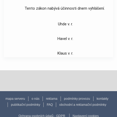
Tento zákon nabývá účinnosti dnem vyhlášení.
Uhde v. r.
Havel v. r.
Klaus v. r.
mapa serveru
o nás
reklama
podmínky provozu
kontakty
publikační podmínky
FAQ
obchodní a reklamační podmínky
Ochrana osobních údajů - GDPR
Nastavení cookies