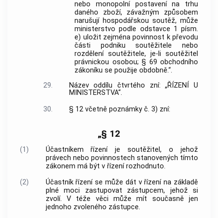
nebo monopolní postavení na trhu
daného zboží, závažným způsobem
narušují hospodářskou soutěž, může
ministerstvo podle odstavce 1 písm.
e) uložit zejména povinnost k převodu
části podniku soutěžitele nebo
rozdělení soutěžitele, je-li soutěžitel
právnickou osobou; § 69 obchodního
zákoníku se použije obdobně.“.
29.
Název oddílu čtvrtého zní: „ŘÍZENÍ U
MINISTERSTVA“.
30.
§ 12 včetně poznámky č. 3) zní:
„§ 12
(1)
Účastníkem řízení je soutěžitel, o jehož
právech nebo povinnostech stanovených tímto
zákonem má být v řízení rozhodnuto.
(2)
Účastník řízení se může dát v řízení na základě
plné moci zastupovat zástupcem, jehož si
zvolí. V téže věci může mít současně jen
jednoho zvoleného zástupce.