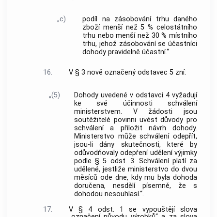
„c)
podíl na zásobování trhu daného
zboží menší než 5 % celostátního
trhu nebo menší než 30 % místního
trhu, jehož zásobování se účastníci
dohody pravidelně účastní.“.
16.
V § 3 nově označený odstavec 5 zní:
„(5)
Dohody uvedené v odstavci 4 vyžadují
ke své účinnosti schválení
ministerstvem. V žádosti jsou
soutěžitelé povinni uvést důvody pro
schválení a přiložit návrh dohody.
Ministerstvo může schválení odepřít,
jsou-li dány skutečnosti, které by
odůvodňovaly odepření udělení výjimky
podle § 5 odst. 3. Schválení platí za
udělené, jestliže ministerstvo do dvou
měsíců ode dne, kdy mu byla dohoda
doručena, nesdělí písemně, že s
dohodou nesouhlasí.“.
17.
V § 4 odst. 1 se vypouštějí slova
„označení původu výrobků“ a za slova