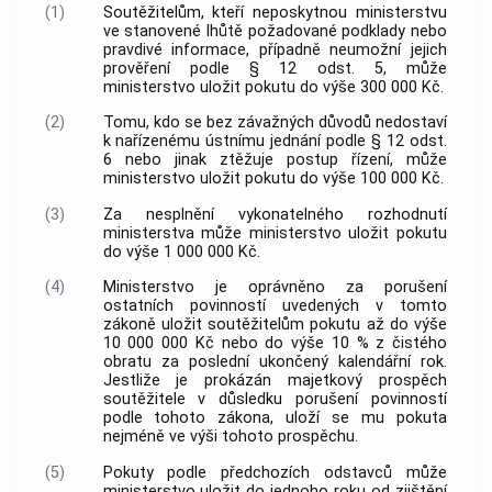
(1)
Soutěžitelům, kteří neposkytnou ministerstvu
ve stanovené lhůtě požadované podklady nebo
pravdivé informace, případně neumožní jejich
prověření podle § 12 odst. 5, může
ministerstvo uložit pokutu do výše 300 000 Kč.
(2)
Tomu, kdo se bez závažných důvodů nedostaví
k nařízenému ústnímu jednání podle § 12 odst.
6 nebo jinak ztěžuje postup řízení, může
ministerstvo uložit pokutu do výše 100 000 Kč.
(3)
Za nesplnění vykonatelného rozhodnutí
ministerstva může ministerstvo uložit pokutu
do výše 1 000 000 Kč.
(4)
Ministerstvo je oprávněno za porušení
ostatních povinností uvedených v tomto
zákoně uložit soutěžitelům pokutu až do výše
10 000 000 Kč nebo do výše 10 % z čistého
obratu za poslední ukončený kalendářní rok.
Jestliže je prokázán majetkový prospěch
soutěžitele v důsledku porušení povinností
podle tohoto zákona, uloží se mu pokuta
nejméně ve výši tohoto prospěchu.
(5)
Pokuty podle předchozích odstavců může
ministerstvo uložit do jednoho roku od zjištění