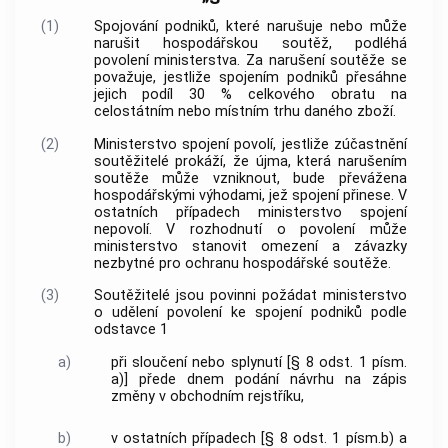
(1)
Spojování podniků, které narušuje nebo může
narušit hospodářskou soutěž, podléhá
povolení ministerstva. Za narušení soutěže se
považuje, jestliže spojením podniků přesáhne
jejich podíl 30 % celkového obratu na
celostátním nebo místním trhu daného zboží.
(2)
Ministerstvo spojení povolí, jestliže zúčastnění
soutěžitelé prokáží, že újma, která narušením
soutěže může vzniknout, bude převážena
hospodářskými výhodami, jež spojení přinese. V
ostatních případech ministerstvo spojení
nepovolí. V rozhodnutí o povolení může
ministerstvo stanovit omezení a závazky
nezbytné pro ochranu hospodářské soutěže.
(3)
Soutěžitelé jsou povinni požádat ministerstvo
o udělení povolení ke spojení podniků podle
odstavce 1
a)
při sloučení nebo splynutí [§ 8 odst. 1 písm.
a)] přede dnem podání návrhu na zápis
změny v obchodním rejstříku,
b)
v ostatních případech [§ 8 odst. 1 písm.b) a