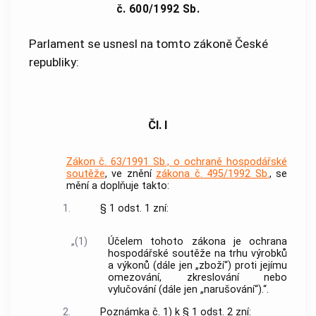
č. 600/1992 Sb.
Parlament se usnesl na tomto zákoně České
republiky:
Čl. I
Zákon č. 63/1991 Sb., o ochraně hospodářské
soutěže
, ve znění
zákona č. 495/1992 Sb.
, se
mění a doplňuje takto:
1.
§ 1 odst. 1 zní:
„(1)
Účelem tohoto zákona je ochrana
hospodářské soutěže na trhu výrobků
a výkonů (dále jen „zboží“) proti jejímu
omezování, zkreslování nebo
vylučování (dále jen „narušování“).“.
2.
Poznámka č. 1) k § 1 odst. 2 zní: