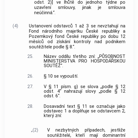
odst. 2)] ve lhůtě do jednoho týdne po
uzavření smlouvy, jinak je smlouva
neúčinná.“.
(4)
Ustanovení odstavců 1 až 3 se nevztahují na
Fond národního majetku České republiky a
Pozemkový fond České republiky po dobu 12
měsíců od získání kontroly nad podnikem
soutěžitele podle § 8.“.
25.
Název oddílu třetího zní: „PŮSOBNOST
MINISTERSTVA PRO HOSPODÁŘSKOU
SOUTĚŽ“.
26.
§ 10 se vypouští.
27.
V § 11 písm. g) se slova „podle § 12
odst. 4“ nahrazují slovy „podle § 12
odst. 6“.
28.
Dosavadní text § 11 se označuje jako
odstavec 1 a doplňuje se odstavcem 2,
který zní:
„(2)
V nezbytných případech, jestliže
soutěžitelé, kteří mají dominantní