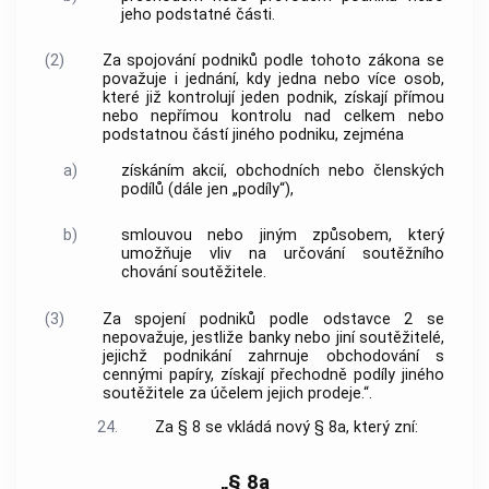
jeho podstatné části.
(2)
Za spojování podniků podle tohoto zákona se
považuje i jednání, kdy jedna nebo více osob,
které již kontrolují jeden podnik, získají přímou
nebo nepřímou kontrolu nad celkem nebo
podstatnou částí jiného podniku, zejména
a)
získáním akcií, obchodních nebo členských
podílů (dále jen „podíly“),
b)
smlouvou nebo jiným způsobem, který
umožňuje vliv na určování soutěžního
chování soutěžitele.
(3)
Za spojení podniků podle odstavce 2 se
nepovažuje, jestliže banky nebo jiní soutěžitelé,
jejichž podnikání zahrnuje obchodování s
cennými papíry, získají přechodně podíly jiného
soutěžitele za účelem jejich prodeje.“.
24.
Za § 8 se vkládá nový § 8a, který zní:
„§ 8a