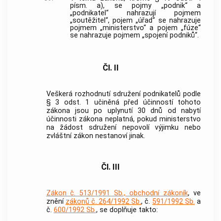
písm. a), se pojmy „podnik“ a
„podnikatel“ nahrazují pojmem
„soutěžitel“, pojem „úřad“ se nahrazuje
pojmem „ministerstvo“ a pojem „fúze“
se nahrazuje pojmem „spojení podniků“.
Čl. II
Veškerá rozhodnutí sdružení podnikatelů podle
§ 3 odst. 1 učiněná před účinností tohoto
zákona jsou po uplynutí 30 dnů od nabytí
účinnosti zákona neplatná, pokud ministerstvo
na žádost sdružení nepovolí výjimku nebo
zvláštní zákon nestanoví jinak.
Čl. III
Zákon č. 513/1991 Sb., obchodní zákoník
, ve
znění
zákonů č. 264/1992 Sb.
, č.
591/1992 Sb.
a
č.
600/1992 Sb.
, se doplňuje takto: