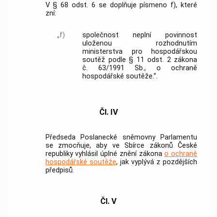
V § 68 odst. 6 se doplňuje písmeno f), které
zní:
„f)
společnost neplní povinnost
uloženou rozhodnutím
ministerstva pro hospodářskou
soutěž podle § 11 odst. 2 zákona
č. 63/1991 Sb., o ochraně
hospodářské soutěže.“.
Čl. IV
Předseda Poslanecké sněmovny Parlamentu
se zmocňuje, aby ve Sbírce zákonů České
republiky vyhlásil úplné znění zákona
o ochraně
hospodářské soutěže
, jak vyplývá z pozdějších
předpisů.
Čl. V