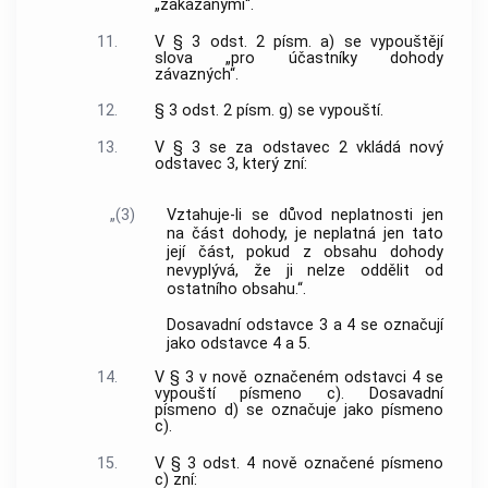
„zakázanými“.
11.
V § 3 odst. 2 písm. a) se vypouštějí
slova „pro účastníky dohody
závazných“.
12.
§ 3 odst. 2 písm. g) se vypouští.
13.
V § 3 se za odstavec 2 vkládá nový
odstavec 3, který zní:
„(3)
Vztahuje-li se důvod neplatnosti jen
na část dohody, je neplatná jen tato
její část, pokud z obsahu dohody
nevyplývá, že ji nelze oddělit od
ostatního obsahu.“.
Dosavadní odstavce 3 a 4 se označují
jako odstavce 4 a 5.
14.
V § 3 v nově označeném odstavci 4 se
vypouští písmeno c). Dosavadní
písmeno d) se označuje jako písmeno
c).
15.
V § 3 odst. 4 nově označené písmeno
c) zní: