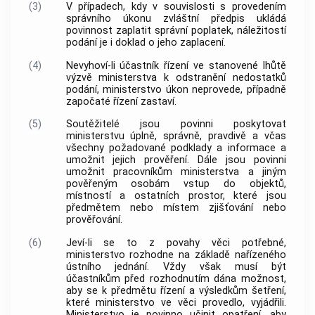
(3)
V případech, kdy v souvislosti s provedením
správního úkonu zvláštní předpis ukládá
povinnost zaplatit správní poplatek, náležitostí
podání je i doklad o jeho zaplacení.
(4)
Nevyhoví-li účastník řízení ve stanovené lhůtě
výzvě ministerstva k odstranění nedostatků
podání, ministerstvo úkon neprovede, případně
započaté řízení zastaví.
(5)
Soutěžitelé jsou povinni poskytovat
ministerstvu úplně, správně, pravdivě a včas
všechny požadované podklady a informace a
umožnit jejich prověření. Dále jsou povinni
umožnit pracovníkům ministerstva a jiným
pověřeným osobám vstup do objektů,
místností a ostatních prostor, které jsou
předmětem nebo místem zjišťování nebo
prověřování.
(6)
Jeví-li se to z povahy věci potřebné,
ministerstvo rozhodne na základě nařízeného
ústního jednání. Vždy však musí být
účastníkům před rozhodnutím dána možnost,
aby se k předmětu řízení a výsledkům šetření,
které ministerstvo ve věci provedlo, vyjádřili.
Ministerstvo je povinno učinit opatření, aby