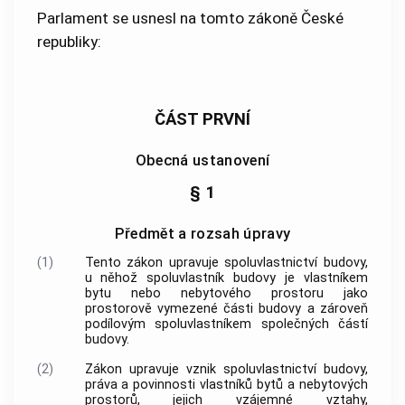
Parlament se usnesl na tomto zákoně České
republiky:
ČÁST PRVNÍ
Obecná ustanovení
§ 1
Předmět a rozsah úpravy
(1)
Tento zákon upravuje spoluvlastnictví
budovy
,
u něhož spoluvlastník
budovy
je vlastníkem
bytu
nebo
nebytového prostoru
jako
prostorově vymezené části
budovy
a zároveň
podílovým spoluvlastníkem společných částí
budovy
.
(2)
Zákon upravuje vznik spoluvlastnictví
budovy
,
práva a povinnosti vlastníků
bytů
a
nebytových
prostorů
, jejich vzájemné vztahy,