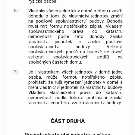
fyzická osoba.
(6)
Vlastníci všech
jednotek
v domě mohou uzavřít
dohodu o tom, že vlastnictví
jednotek
změní
na podílové spoluvlastnictví
budovy
. Dohoda
musí mít formu notářského zápisu. Vkladem
spoluvlastnického práva do katastru
nemovitostí
podle této dohody zaniká
vlastnictví
jednotek
a vzniká podílové
spoluvlastnictví
budovy
. Velikost
spoluvlastnických podílů na
budově
se rovná
velikosti spoluvlastnických podílů na
společných částech domu
.
(7)
Je-li vlastníkem všech
jednotek
v domě jedna
osoba, může formou notářského zápisu
prohlásit, že ruší vymezení
jednotek
v domě a
mění vlastnictví
jednotek
na vlastnictví
budovy
.
Vkladem vlastnického práva do katastru
nemovitostí
podle tohoto prohlášení zaniká
vlastnictví
jednotek
a vzniká vlastnictví
budovy
.
ČÁST DRUHÁ
Převody vlastnictví jednotek a výkon