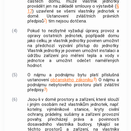
částech domu
, může vlastník
jednotky
provádět jen na základě smlouvy o výstavbě (
§
17
) uzavřené se všemi vlastníky
jednotek
v
domě. Ustanovení zvláštních právních
7
předpisů
)
tím nejsou dotčena.
(4)
Pokud to nezbytně vyžadují úpravy, provoz a
opravy ostatních
jednotek
, popřípadě domu
jako celku, je vlastník
jednotky
povinen umožnit
na předchozí vyzvání přístup do
jednotky
.
Vlastník
jednotky
je povinen umožnit instalaci a
údržbu zařízení pro měření tepla a vody v
jednotce
a umožnit odečet naměřených
hodnot.
(5)
O nájmu a podnájmu
bytu
platí příslušná
8
ustanovení
občanského zákoníku
.
)
O nájmu a
podnájmu
nebytového prostoru
platí zvláštní
9
předpisy.
)
(6)
Jsou-li v domě prostory a zařízení, které slouží
i jiným osobám než vlastníkům
jednotek
, např.
kotelny, výměníkové stanice, kryty civilní
ochrany, prádelny, sušárny a zařízení provozní
povahy, přecházejí práva a povinnosti
dosavadního vlastníka
budovy
, týkající se
těchto prostorů a zařízení, na vlastníky