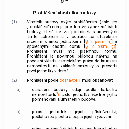
Prohlášení vlastníka budovy
(1)
Vlastník
budovy
svým prohlášením (dále jen
„prohlášení“) určuje prostorově vymezené části
budovy
, které se za podmínek stanovených
tímto zákonem a v souladu se stavebním
určením stanou
jednotkami
[
§ 2 písm. h)
] a
společnými částmi domu
[
§ 2 písm. g)
].
Prohlášení musí mít písemnou formu.
Prohlášení je povinnou přílohou návrhu na
povolení vkladu vlastnického práva do katastru
nemovitostí
na základě smlouvy o převodu
první
jednotky
v domě.
(2)
Prohlášení podle
odstavce 1
musí obsahovat
a)
označení
budovy
údaji podle katastru
3
nemovitostí
,
)
číslo
jednotky
včetně jejího
pojmenování a umístění v
budově
,
b)
popis
jednotek
, jejich příslušenství,
podlahovou plochu a popis jejich vybavení,
c)
určení společných částí
budovy
, které budou