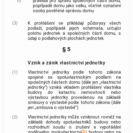
h)
pravidla pro správu
společných částí domu
,
popřípadě domu jako celku, včetně označení
osoby pověřené správou domu.
(3)
K prohlášení se přikládají půdorysy všech
podlaží, popřípadě jejich schémata, určující
polohu
jednotek
a
společných částí domu
, s
údaji o podlahových plochách
jednotek
.
§ 5
Vznik a zánik vlastnictví jednotky
(1)
Vlastnictví
jednotky
podle tohoto zákona
spojené se spoluvlastnickým podílem na
společných částech domu
(dále jen „vlastnictví
jednotky
“) vzniká vkladem prohlášení vlastníka
budovy
do katastru
nemovitostí
nebo
výstavbou
jednotky
provedenou na základě
smlouvy o výstavbě podle tohoto zákona (dále
jen „smlouva o výstavbě“).
(2)
Vlastnictví
jednotky
může vzniknout rovněž na
základě dohody spoluvlastníků
budovy
nebo
rozhodnutí soudu o zrušení a vypořádání
3a
podílového spoluvlastnictví
)
budovy
nebo na