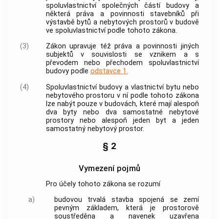
spoluvlastnictví společných částí
budovy
a
některá práva a povinnosti stavebníků při
výstavbě
bytů
a
nebytových prostorů
v
budově
ve spoluvlastnictví podle tohoto zákona.
(3)
Zákon upravuje též práva a povinnosti jiných
subjektů v souvislosti se vznikem a s
převodem nebo přechodem spoluvlastnictví
budovy
podle
odstavce 1.
(4)
Spoluvlastnictví
budovy
a vlastnictví
bytu
nebo
nebytového prostoru
v ní podle tohoto zákona
lze nabýt pouze v
budovách
, které mají alespoň
dva
byty
nebo dva samostatné nebytové
prostory nebo alespoň jeden
byt
a jeden
samostatný
nebytový prostor
.
§ 2
Vymezení pojmů
Pro účely tohoto zákona se rozumí
a)
budovou
trvalá stavba spojená se zemí
pevným základem, která je prostorově
soustředěna a navenek uzavřena