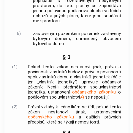
popřípadě s
rozestavěným nebytovým
prostorem
; do této plochy se započítává
jednou polovinou podlahová plocha vnitřních
ochozů a jiných ploch, které jsou součástí
meziprostoru,
k)
zastavěným pozemkem
pozemek zastavěný
bytovým domem, ohraničený obvodem
bytového domu.
§ 3
(1)
Pokud tento zákon nestanoví jinak, práva a
povinnosti vlastníků
budov
a práva a povinnosti
spoluvlastníků domu a vlastníků
jednotek
(dále
jen „vlastník
jednotky
“) upravuje občanský
zákoník. Není-li předmětem spoluvlastnictví
jednotka
, ustanovení
občanského zákoníku
o
2
podílovém spoluvlastnictví,
)
se nepoužijí.
(2)
Právní vztahy k
jednotkám
se řídí, pokud tento
zákon nestanoví jinak, ustanoveními
občanského zákoníku
a dalších právních
předpisů, které se týkají
nemovitostí
.
§ 4