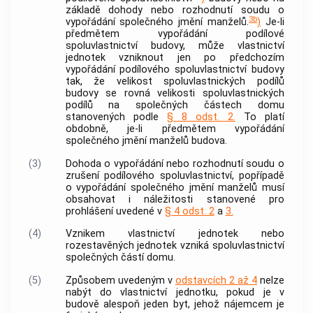
základě dohody nebo rozhodnutí soudu o
3b
vypořádání společného jmění manželů.
)
Je-li
předmětem vypořádání podílové
spoluvlastnictví
budovy
, může vlastnictví
jednotek
vzniknout jen po předchozím
vypořádání podílového spoluvlastnictví
budovy
tak, že velikost spoluvlastnických podílů
budovy
se rovná velikosti spoluvlastnických
podílů na
společných částech domu
stanovených podle
§ 8 odst. 2.
To platí
obdobně, je-li předmětem vypořádání
společného jmění manželů
budova
.
(3)
Dohoda o vypořádání nebo rozhodnutí soudu o
zrušení podílového spoluvlastnictví, popřípadě
o vypořádání společného jmění manželů musí
obsahovat i náležitosti stanovené pro
prohlášení uvedené v
§ 4 odst. 2
a
3.
(4)
Vznikem vlastnictví
jednotek
nebo
rozestavěných
jednotek
vzniká spoluvlastnictví
společných částí domu
.
(5)
Způsobem uvedeným v
odstavcích 2 až 4
nelze
nabýt do vlastnictví
jednotku
, pokud je v
budově
alespoň jeden
byt
, jehož nájemcem je