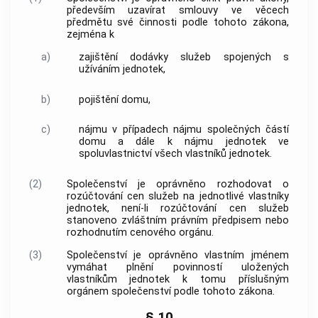
především uzavírat smlouvy ve věcech
předmětu své činnosti podle tohoto zákona,
zejména k
a)
zajištění dodávky služeb spojených s
užíváním
jednotek
,
b)
pojištění domu,
c)
nájmu v případech nájmu
společných částí
domu
a dále k nájmu
jednotek
ve
spoluvlastnictví všech vlastníků
jednotek
.
(2)
Společenství je oprávněno rozhodovat o
rozúčtování cen služeb na jednotlivé vlastníky
jednotek
, není-li rozúčtování cen služeb
stanoveno zvláštním právním předpisem nebo
rozhodnutím cenového orgánu.
(3)
Společenství je oprávněno vlastním jménem
vymáhat plnění povinností uložených
vlastníkům
jednotek
k tomu příslušným
orgánem společenství podle tohoto zákona.
§ 10