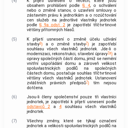
(4)
K přijetí usnesení o věcech, které jsou
obsahem prohlášení podle
§ 4
, o schválení
nebo o změně stanov, o uzavření smlouvy o
zástavním právu k
jednotkám
a o rozúčtování
cen služeb na jednotlivé vlastníky
jednotek
podle
§ 9a odst. 2
je zapotřebí tříčtvrtinové
většiny přítomných hlasů.
(5)
K přijetí usnesení o změně účelu užívání
6
7
stavby
)
a o změně stavby
)
je zapotřebí
souhlasu všech vlastníků
jednotek
. Jde-li o
7a
modernizaci, rekonstrukci, stavební úpravy
)
a
opravy
společných částí domu
, jimiž se nemění
vnitřní uspořádání domu a zároveň velikost
spoluvlastnických podílů na
společných
částech domu
, postačuje souhlas tříčtvrtinové
většiny všech vlastníků
jednotek
. Ustanovení
7
zvláštních právních předpisů
)
tím nejsou
dotčena.
(6)
Jsou-li členy společenství pouze tři vlastníci
jednotek
, je zapotřebí k přijetí usnesení podle
odstavců 2
a
4
souhlasu všech vlastníků
jednotek
.
(7)
Všechny změny, které se týkají označení
jednotek
a velikosti spoluvlastnických podílů na