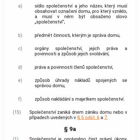
a)
sídlo společenství a jeho název, který musí
obsahovat označení domu, pro který vzniklo,
a musí v něm být obsaženo slovo
„společenství“,
b)
předmět činnosti, kterým je správa domu,
c)
orgány společenství, jejich práva a
povinnosti a způsob jejich svolávání,
d)
práva a povinnosti členů společenství,
e)
způsob úhrady nákladů spojených se
správou domu,
f)
způsob nakládání s majetkem společenství.
(15)
Společenství zaniká dnem zániku domu nebo v
případech uvedených v
§ 5 odst. 6
a
7.
§ 9a
(1)
Společenství je oprávněno činit právní úkony,