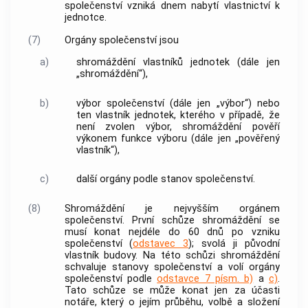
společenství vzniká dnem nabytí vlastnictví k
jednotce
.
(7)
Orgány společenství jsou
a)
shromáždění vlastníků
jednotek
(dále jen
„shromáždění“),
b)
výbor
společenství (dále jen „
výbor
“) nebo
ten vlastník
jednotek
, kterého v případě, že
není zvolen
výbor
, shromáždění pověří
výkonem funkce
výboru
(dále jen „pověřený
vlastník“),
c)
další orgány podle stanov společenství.
(8)
Shromáždění je nejvyšším orgánem
společenství. První schůze shromáždění se
musí konat nejdéle do 60 dnů po vzniku
společenství (
odstavec 3
); svolá ji původní
vlastník
budovy
. Na této schůzi shromáždění
schvaluje stanovy společenství a volí orgány
společenství podle
odstavce 7 písm. b)
a
c)
.
Tato schůze se může konat jen za účasti
notáře, který o jejím průběhu, volbě a složení