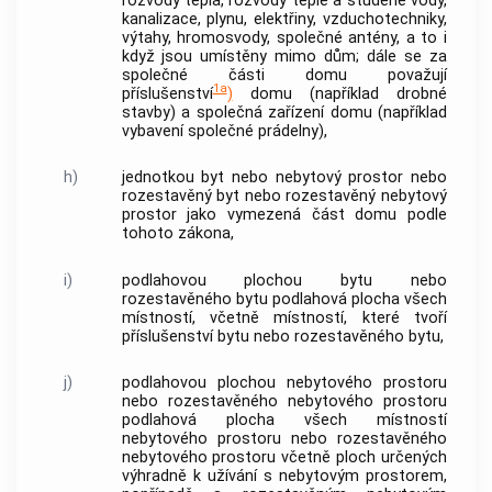
rozvody tepla, rozvody teplé a studené vody,
kanalizace, plynu, elektřiny, vzduchotechniky,
výtahy, hromosvody, společné antény, a to i
když jsou umístěny mimo dům; dále se za
společné části domu
považují
1a
příslušenství
)
domu (například drobné
stavby) a společná zařízení domu (například
vybavení společné prádelny),
h)
jednotkou
byt
nebo
nebytový prostor
nebo
rozestavěný byt
nebo
rozestavěný nebytový
prostor
jako vymezená část domu podle
tohoto zákona,
i)
podlahovou plochou bytu nebo
rozestavěného bytu
podlahová plocha všech
místností, včetně místností, které tvoří
příslušenství
bytu
nebo
rozestavěného bytu
,
j)
podlahovou plochou nebytového prostoru
nebo rozestavěného nebytového prostoru
podlahová plocha všech místností
nebytového prostoru
nebo
rozestavěného
nebytového prostoru
včetně ploch určených
výhradně k užívání s
nebytovým prostorem
,