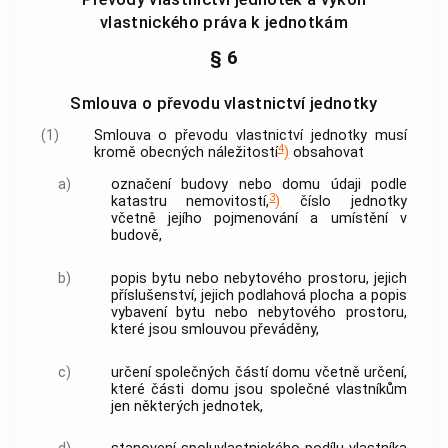
vlastnického práva k jednotkám
§ 6
Smlouva o převodu vlastnictví jednotky
(1)
Smlouva o převodu vlastnictví
jednotky
musí
4
kromě obecných náležitostí
)
obsahovat
a)
označení
budovy
nebo domu údaji podle
3
katastru
nemovitostí
,
)
číslo
jednotky
včetně jejího pojmenování a umístění v
budově
,
b)
popis
bytu
nebo
nebytového prostoru
, jejich
příslušenství, jejich podlahová plocha a popis
vybavení
bytu
nebo
nebytového prostoru
,
které jsou smlouvou převáděny,
c)
určení
společných částí domu
včetně určení,
které části domu jsou společné vlastníkům
jen některých
jednotek
,