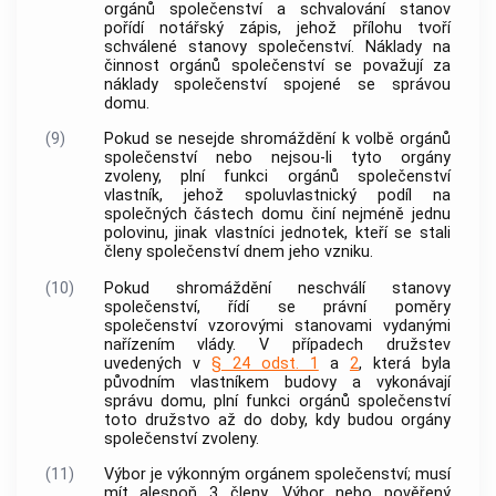
orgánů společenství a schvalování stanov
pořídí notářský zápis, jehož přílohu tvoří
schválené stanovy společenství. Náklady na
činnost orgánů společenství se považují za
náklady společenství spojené se správou
domu.
(9)
Pokud se nesejde shromáždění k volbě orgánů
společenství nebo nejsou-li tyto orgány
zvoleny, plní funkci orgánů společenství
vlastník, jehož spoluvlastnický podíl na
společných částech domu
činí nejméně jednu
polovinu, jinak vlastníci
jednotek
, kteří se stali
členy společenství dnem jeho vzniku.
(10)
Pokud shromáždění neschválí stanovy
společenství, řídí se právní poměry
společenství vzorovými stanovami vydanými
nařízením vlády. V případech družstev
uvedených v
§ 24 odst. 1
a
2
, která byla
původním vlastníkem
budovy
a vykonávají
správu domu, plní funkci orgánů společenství
toto družstvo až do doby, kdy budou orgány
společenství zvoleny.
(11)
Výbor
je výkonným orgánem společenství; musí
mít alespoň 3 členy.
Výbor
nebo pověřený