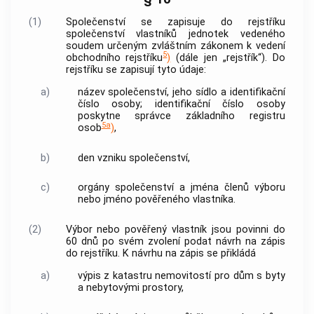
(1)
Společenství se zapisuje do rejstříku
společenství vlastníků
jednotek
vedeného
soudem určeným zvláštním zákonem k vedení
5
obchodního rejstříku
)
(dále jen „rejstřík“). Do
rejstříku se zapisují tyto údaje:
a)
název společenství, jeho sídlo a identifikační
číslo osoby; identifikační číslo osoby
poskytne správce základního registru
5a
osob
)
,
b)
den vzniku společenství,
c)
orgány společenství a jména členů
výboru
nebo jméno pověřeného vlastníka.
(2)
Výbor
nebo pověřený vlastník jsou povinni do
60 dnů po svém zvolení podat návrh na zápis
do rejstříku. K návrhu na zápis se přikládá
a)
výpis z katastru
nemovitostí
pro dům s
byty
a
nebytovými prostory
,