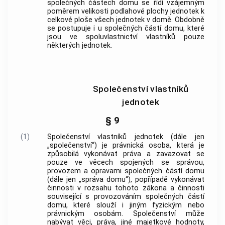
společných částech domu
se řídí vzájemným
poměrem velikosti podlahové plochy
jednotek
k
celkové ploše všech
jednotek
v domě. Obdobně
se postupuje i u
společných částí domu
, které
jsou ve spoluvlastnictví vlastníků pouze
některých
jednotek
.
Společenství vlastníků
jednotek
§ 9
(1)
Společenství vlastníků
jednotek
(dále jen
„společenství“) je právnická osoba, která je
způsobilá vykonávat práva a zavazovat se
pouze ve věcech spojených se správou,
provozem a opravami
společných částí domu
(dále jen „správa domu“), popřípadě vykonávat
činnosti v rozsahu tohoto zákona a činnosti
související s provozováním
společných částí
domu
, které slouží i jiným fyzickým nebo
právnickým osobám. Společenství může
nabývat věci, práva, jiné majetkové hodnoty,