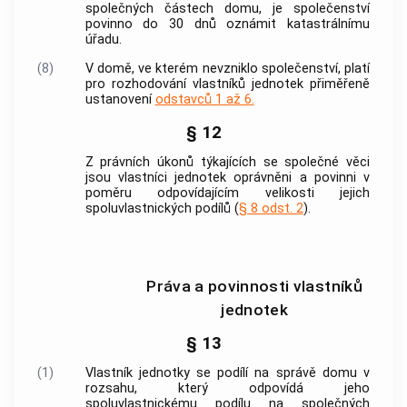
společných částech domu
, je společenství
povinno do 30 dnů oznámit katastrálnímu
úřadu.
(8)
V domě, ve kterém nevzniklo společenství, platí
pro rozhodování vlastníků
jednotek
přiměřeně
ustanovení
odstavců 1 až 6.
§ 12
Z právních úkonů týkajících se společné věci
jsou vlastníci
jednotek
oprávněni a povinni v
poměru odpovídajícím velikosti jejich
spoluvlastnických podílů (
§ 8 odst. 2
).
Práva a povinnosti vlastníků
jednotek
§ 13
(1)
Vlastník
jednotky
se podílí na správě domu v
rozsahu, který odpovídá jeho
spoluvlastnickému podílu na
společných