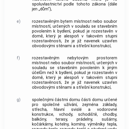
spoluvlastnictví podle tohoto zákona (dále
jen „dům“),
e)
rozestavěným bytem
místnost nebo soubor
místností, určených v souladu se stavebním
povolením k bydlení, pokud je rozestavěn v
domě, který je alespoň v takovém stupni
rozestavěnosti, že je již navenek uzavřen
obvodovými stěnami a střešní konstrukcí,
f)
rozestavěným nebytovým prostorem
místnost nebo soubor místností, určených v
souladu se stavebním povolením k jiným
účelům než k bydlení, pokud je rozestavěn v
domě, který je alespoň v takovém stupni
rozestavěnosti, že je již navenek uzavřen
obvodovými stěnami a střešní konstrukcí,
g)
společnými částmi domu
části domu určené
pro společné užívání, zejména základy,
střecha, hlavní svislé a vodorovné
konstrukce, vchody, schodiště, chodby,
balkóny, terasy, prádelny, sušárny,
kočárkárny, kotelny, komíny, výměníky tepla,