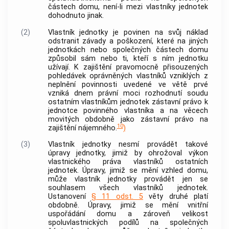
částech domu
, není-li mezi vlastníky
jednotek
dohodnuto jinak.
(2)
Vlastník
jednotky
je povinen na svůj náklad
odstranit závady a poškození, které na jiných
jednotkách
nebo
společných částech domu
způsobil sám nebo ti, kteří s ním
jednotku
užívají. K zajištění pravomocně přisouzených
pohledávek oprávněných vlastníků vzniklých z
neplnění povinnosti uvedené ve větě prvé
vzniká dnem právní moci rozhodnutí soudu
ostatním vlastníkům
jednotek
zástavní právo k
jednotce
povinného vlastníka a na věcech
movitých obdobně jako zástavní právo na
10
zajištění nájemného.
)
(3)
Vlastník
jednotky
nesmí provádět takové
úpravy
jednotky
, jimiž by ohrožoval výkon
vlastnického práva vlastníků ostatních
jednotek
. Úpravy, jimiž se mění vzhled domu,
může vlastník
jednotky
provádět jen se
souhlasem všech vlastníků
jednotek
.
Ustanovení
§ 11 odst. 5
věty druhé platí
obdobně. Úpravy, jimiž se mění vnitřní
uspořádání domu a zároveň velikost
spoluvlastnických podílů na
společných