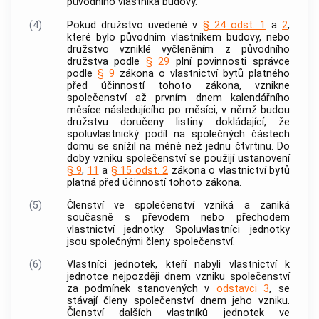
původního vlastníka
budovy
.
(4)
Pokud družstvo uvedené v
§ 24 odst. 1
a
2
,
které bylo původním vlastníkem
budovy
, nebo
družstvo vzniklé vyčleněním z původního
družstva podle
§ 29
plní povinnosti správce
podle
§ 9
zákona o vlastnictví
bytů
platného
před účinností tohoto zákona, vznikne
společenství až prvním dnem kalendářního
měsíce následujícího po měsíci, v němž budou
družstvu doručeny listiny dokládající, že
spoluvlastnický podíl na
společných částech
domu
se snížil na méně než jednu čtvrtinu. Do
doby vzniku společenství se použijí ustanovení
§ 9
,
11
a
§ 15 odst. 2
zákona o vlastnictví
bytů
platná před účinností tohoto zákona.
(5)
Členství ve společenství vzniká a zaniká
současně s převodem nebo přechodem
vlastnictví
jednotky
. Spoluvlastníci
jednotky
jsou společnými členy společenství.
(6)
Vlastníci
jednotek
, kteří nabyli vlastnictví k
jednotce
nejpozději dnem vzniku společenství
za podmínek stanovených v
odstavci 3
, se
stávají členy společenství dnem jeho vzniku.
Členství dalších vlastníků
jednotek
ve