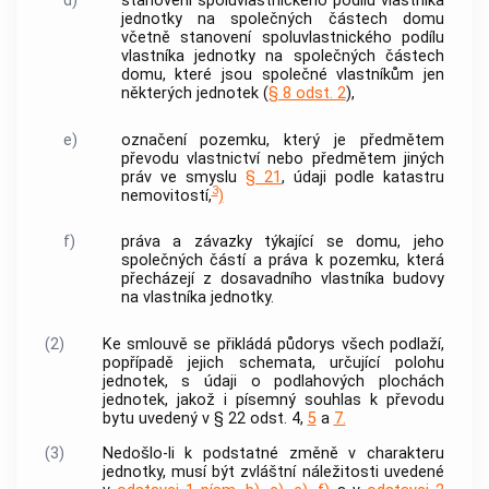
d)
stanovení spoluvlastnického podílu vlastníka
jednotky
na
společných částech domu
včetně stanovení spoluvlastnického podílu
vlastníka
jednotky
na
společných částech
domu
, které jsou společné vlastníkům jen
některých
jednotek
(
§ 8 odst. 2
),
e)
označení pozemku, který je předmětem
převodu vlastnictví nebo předmětem jiných
práv ve smyslu
§ 21
, údaji podle katastru
3
nemovitostí
,
)
f)
práva a závazky týkající se domu, jeho
společných částí a práva k pozemku, která
přecházejí z dosavadního vlastníka
budovy
na vlastníka
jednotky
.
(2)
Ke smlouvě se přikládá půdorys všech podlaží,
popřípadě jejich schemata, určující polohu
jednotek
, s údaji o podlahových plochách
jednotek
, jakož i písemný souhlas k převodu
bytu
uvedený v § 22 odst. 4,
5
a
7.
(3)
Nedošlo-li k podstatné změně v charakteru
jednotky
, musí být zvláštní náležitosti uvedené