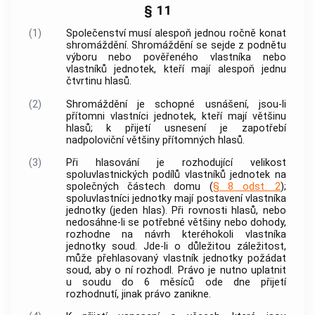
§ 11
(1)
Společenství musí alespoň jednou ročně konat
shromáždění. Shromáždění se sejde z podnětu
výboru
nebo pověřeného vlastníka nebo
vlastníků
jednotek
, kteří mají alespoň jednu
čtvrtinu hlasů.
(2)
Shromáždění je schopné usnášení, jsou-li
přítomni vlastníci
jednotek
, kteří mají většinu
hlasů; k přijetí usnesení je zapotřebí
nadpoloviční většiny přítomných hlasů.
(3)
Při hlasování je rozhodující velikost
spoluvlastnických podílů vlastníků
jednotek
na
společných částech domu
(
§ 8 odst. 2
);
spoluvlastníci
jednotky
mají postavení vlastníka
jednotky
(jeden hlas). Při rovnosti hlasů, nebo
nedosáhne-li se potřebné většiny nebo dohody,
rozhodne na návrh kteréhokoli vlastníka
jednotky
soud. Jde-li o důležitou záležitost,
může přehlasovaný vlastník
jednotky
požádat
soud, aby o ní rozhodl. Právo je nutno uplatnit
u soudu do 6 měsíců ode dne přijetí
rozhodnutí, jinak právo zanikne.