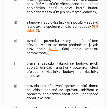
společné vlastníkům všech
jednotek
a určení
společných částí
budovy
, které budou
společné vlastníkům jen některých
jednotek
,
d)
stanovení spoluvlastnických podílů vlastníků
jednotek
na společných částech
budovy
(
§ 8
odst. 2
),
e)
označení pozemku, který je předmětem
převodu vlastnictví nebo předmětem jiných
práv podle
§ 21
, údaji podle katastru
3
nemovitostí
,
)
f)
práva a závazky týkající se
budovy
, jejích
společných částí a práva k pozemku, která
přejdou z vlastníka
budovy
na vlastníky
jednotek
,
g)
pravidla pro přispívání spoluvlastníků domu
na výdaje spojené se správou, údržbou a
opravami
společných částí domu
, popřípadě
domu jako celku,