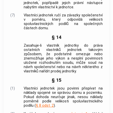
jednotek
, popřípadě jejich právní nástupce
nabytím vlastnictví k
jednotce
.
(7)
Vlastníci
jednotek
ručí za závazky společenství
v poměru, který odpovídá velikosti
spoluvlastnických podílů na
společných
částech domu
.
§ 14
Zasahuje-li vlastník
jednotky
do práva
ostatních vlastníků
jednotek
takovým
způsobem, že podstatně omezuje nebo
znemožňuje jeho výkon a nesplní povinnosti
uložené rozhodnutím soudu, může soud na
návrh společenství nebo na návrh některého z
vlastníků nařídit prodej
jednotky
.
§ 15
(1)
Vlastníci
jednotek
jsou povinni přispívat na
náklady spojené se správou domu a pozemku.
Pokud dohoda neurčuje jinak, nesou náklady
poměrně podle velikosti spoluvlastnického
podílu (
§ 8 odst. 2
).