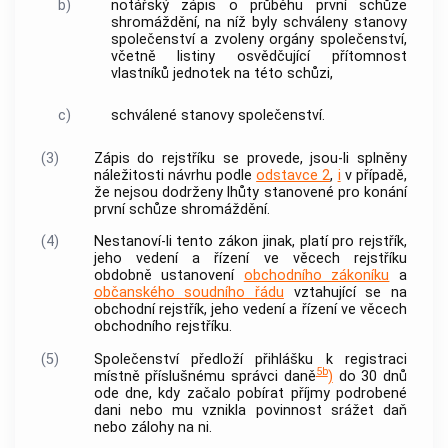
b)
notářský zápis o průběhu první schůze
shromáždění, na níž byly schváleny stanovy
společenství a zvoleny orgány společenství,
včetně listiny osvědčující přítomnost
vlastníků
jednotek
na této schůzi,
c)
schválené stanovy společenství.
(3)
Zápis do rejstříku se provede, jsou-li splněny
náležitosti návrhu podle
odstavce 2
,
i
v případě,
že nejsou dodrženy lhůty stanovené pro konání
první schůze shromáždění.
(4)
Nestanoví-li tento zákon jinak, platí pro rejstřík,
jeho vedení a řízení ve věcech rejstříku
obdobně ustanovení
obchodního zákoníku
a
občanského soudního řádu
vztahující se na
obchodní rejstřík, jeho vedení a řízení ve věcech
obchodního rejstříku.
(5)
Společenství předloží přihlášku k registraci
5b
místně příslušnému správci daně
)
do 30 dnů
ode dne, kdy začalo pobírat příjmy podrobené
dani nebo mu vznikla povinnost srážet daň
nebo zálohy na ni.