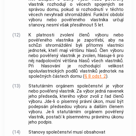
vlastník rozhodují o věcech spojených se
správou domu, pokud si rozhodnutí v těchto
věcech nevyhradí shromáždění. Funkční období
výboru
nebo pověřeného vlastníka určují
stanovy, nesmí však přesáhnout 5 let.
(12)
K platnosti zvolení členů
výboru
nebo
pověřeného vlastníka je zapotřebí, aby na
schůzi shromáždění byli přítomni vlastníci
jednotek
, kteří mají většinu hlasů. Člen
výboru
nebo pověřený vlastník je zvolen, hlasuje-li pro
něj nadpoloviční většina hlasů všech vlastníků.
Při hlasování je rozhodující velikost
spoluvlastnických podílů vlastníků
jednotek
na
společných částech domu
(
§ 8 odst. 2
).
(13)
Statutárním orgánem společenství je
výbor
nebo pověřený vlastník. Za
výbor
jedná navenek
jeho předseda, kterého
výbor
zvolí z řad členů
výboru
. Jde-li o písemný právní úkon, musí být
podepsán předsedou
výboru
a dalším členem
výboru
. Je-li statutárním orgánem pověřený
vlastník, postačí k písemnému právnímu úkonu
jeho podpis.
(14)
Stanovy společenství musí obsahovat