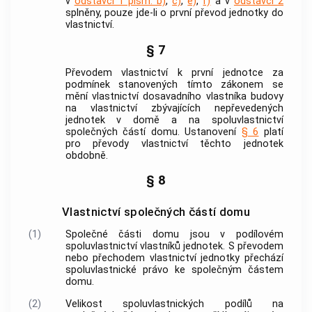
v
odstavci 1 písm. b)
,
c)
,
e)
,
f)
a v
odstavci 2
splněny, pouze jde-li o první převod
jednotky
do
vlastnictví.
§ 7
Převodem vlastnictví k první
jednotce
za
podmínek stanovených tímto zákonem se
mění vlastnictví dosavadního vlastníka
budovy
na vlastnictví zbývajících nepřevedených
jednotek
v domě a na spoluvlastnictví
společných částí domu
. Ustanovení
§ 6
platí
pro převody vlastnictví těchto
jednotek
obdobně.
§ 8
Vlastnictví společných částí domu
(1)
Společné části domu
jsou v podílovém
spoluvlastnictví vlastníků
jednotek
. S převodem
nebo přechodem vlastnictví
jednotky
přechází
spoluvlastnické právo ke
společným částem
domu
.
(2)
Velikost spoluvlastnických podílů na