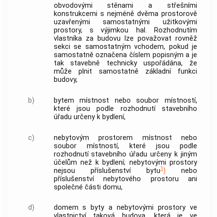
obvodovými stěnami a střešními
konstrukcemi s nejméně dvěma prostorově
uzavřenými samostatnými užitkovými
prostory, s výjimkou hal. Rozhodnutím
vlastníka za
budovu
lze považovat rovněž
sekci se samostatným vchodem, pokud je
samostatně označena číslem popisným a je
tak stavebně technicky uspořádána, že
může plnit samostatně základní funkci
budovy
,
b)
bytem
místnost nebo soubor místností,
které jsou podle rozhodnutí stavebního
úřadu určeny k bydlení,
c)
nebytovým prostorem
místnost nebo
soubor místností, které jsou podle
rozhodnutí stavebního úřadu určeny k jiným
účelům než k bydlení;
nebytovými prostory
1
nejsou příslušenství
bytu
)
nebo
příslušenství
nebytového prostoru
ani
společné části domu
,
d)
domem s byty a nebytovými prostory ve
vlastnictví
taková
budova
, která je ve