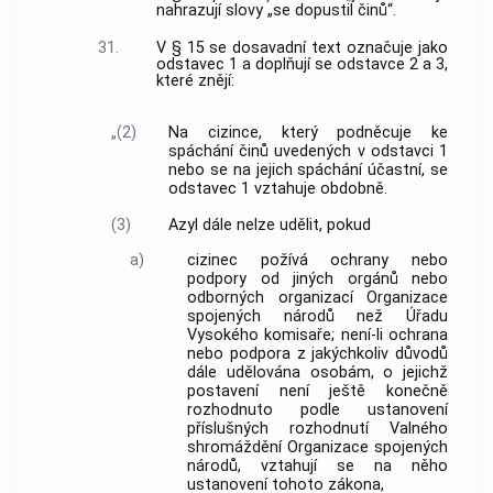
nahrazují slovy „se dopustil činů“.
31.
V § 15 se dosavadní text označuje jako
odstavec 1 a doplňují se odstavce 2 a 3,
které znějí:
„(2)
Na cizince, který podněcuje ke
spáchání činů uvedených v odstavci 1
nebo se na jejich spáchání účastní, se
odstavec 1 vztahuje obdobně.
(3)
Azyl dále nelze udělit, pokud
a)
cizinec požívá ochrany nebo
podpory od jiných orgánů nebo
odborných organizací Organizace
spojených národů než Úřadu
Vysokého komisaře; není-li ochrana
nebo podpora z jakýchkoliv důvodů
dále udělována osobám, o jejichž
postavení není ještě konečně
rozhodnuto podle ustanovení
příslušných rozhodnutí Valného
shromáždění Organizace spojených
národů, vztahují se na něho
ustanovení tohoto zákona,