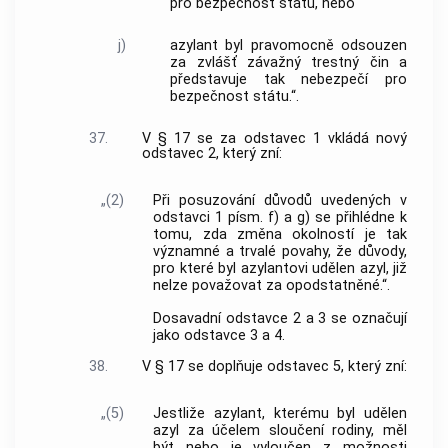
pro bezpečnost státu, nebo
j)
azylant byl pravomocně odsouzen
za zvlášť závažný trestný čin a
představuje tak nebezpečí pro
bezpečnost státu.“.
37.
V § 17 se za odstavec 1 vkládá nový
odstavec 2, který zní:
„(2)
Při posuzování důvodů uvedených v
odstavci 1 písm. f) a g) se přihlédne k
tomu, zda změna okolností je tak
významné a trvalé povahy, že důvody,
pro které byl azylantovi udělen azyl, již
nelze považovat za opodstatněné.“.
Dosavadní odstavce 2 a 3 se označují
jako odstavce 3 a 4.
38.
V § 17 se doplňuje odstavec 5, který zní:
„(5)
Jestliže azylant, kterému byl udělen
azyl za účelem sloučení rodiny, měl
být nebo je vyloučen z možnosti