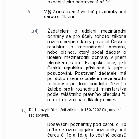
označují jako odstavce 4 až 10.
5.
V § 2 odstavec 4 včetně poznámky pod
čarou č. 1b zní:
„(4)
Žadatelem o udělení mezinárodní
ochrany se pro účely tohoto zákona
rozumí cizinec, který požádal Českou
republiku o mezinárodní ochranu,
nebo cizinec, který podal žádost o
udělení mezinárodní ochrany v jiném
členském státě Evropské unie, je-li
Česká republika příslušná k jejímu
posuzování. Postavení žadatele má
po dobu řízení o udělení mezinárodní
ochrany a po dobu soudního řízení o
žalobě proti rozhodnutí ministerstva
1b
podle zvláštního právního předpisu
),
má-li tato žaloba odkladný účinek.
Díl 1 hlavy II části třetí zákona č. 150/2002 Sb., soudní
1b)
řád správní.“.
Dosavadní poznámky pod čarou č. 1b
a 1c se označují jako poznámky pod
čarou č. 1c a 1d, a to včetně odkazů