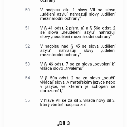
ochrany“.
50.
V nadpisu dílu 1 hlavy VII se slova
„udělení azylu“ nahrazují slovy „udělení
mezinárodní ochrany“.
51.
V § 41 odst. 2 písm. a) a § 56a odst. 2
se slova „neudělení azylu“ nahrazují
slovy „neudělení mezinárodní ochrany“.
52.
V nadpisu nad § 45 se slova „udělení
azylu“ nahrazují slovy „udělení
mezinárodní ochrany“.
53.
V § 46 odst. 7 se za slova „povolení k“
vkládá slovo „trvalému“.
54.
V § 50a odst. 2 se za slovo „poučí“
vkládají slova „v mateřském jazyce nebo
v jazyce, ve kterém je schopen se
dorozumět,“.
55.
V hlavě VII se za díl 2 vkládá nový díl 3,
který včetně nadpisu zní:
„Díl 3