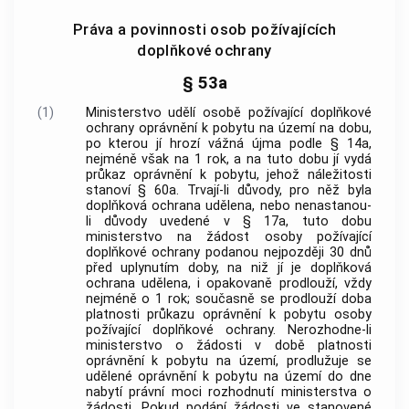
Práva a povinnosti osob požívajících
doplňkové ochrany
§ 53a
(1)
Ministerstvo udělí osobě požívající doplňkové
ochrany oprávnění k pobytu na území na dobu,
po kterou jí hrozí vážná újma podle § 14a,
nejméně však na 1 rok, a na tuto dobu jí vydá
průkaz oprávnění k pobytu, jehož náležitosti
stanoví § 60a. Trvají-li důvody, pro něž byla
doplňková ochrana udělena, nebo nenastanou-
li důvody uvedené v § 17a, tuto dobu
ministerstvo na žádost osoby požívající
doplňkové ochrany podanou nejpozději 30 dnů
před uplynutím doby, na niž jí je doplňková
ochrana udělena, i opakovaně prodlouží, vždy
nejméně o 1 rok; současně se prodlouží doba
platnosti průkazu oprávnění k pobytu osoby
požívající doplňkové ochrany. Nerozhodne-li
ministerstvo o žádosti v době platnosti
oprávnění k pobytu na území, prodlužuje se
udělené oprávnění k pobytu na území do dne
nabytí právní moci rozhodnutí ministerstva o
žádosti. Pokud podání žádosti ve stanovené