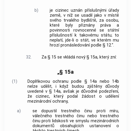
b)
je cizinec uznán příslušnými úřady
země, v níž se usadil jako v místě
svého trvalého bydliště, za osobu,
které byly přiznány práva a
povinnosti rovnocenné se státní
příslušností k takovému státu; to
neplatí, jde-li o stát, ve kterém mu
hrozí pronásledování podle § 12.“.
32.
Za § 15 se vkládá nový § 15a, který zní:
„§ 15a
(1)
Doplňkovou ochranu podle § 14a nebo 14b
nelze udělit, i když budou zjištěny důvody
uvedené v § 14a, avšak je důvodné podezření,
že cizinec, který podal žádost o udělení
mezinárodní ochrany,
a)
se dopustil trestného činu proti míru,
válečného trestného činu nebo trestného
činu proti lidskosti ve smyslu mezinárodních
dokumentů obsahujících ustanovení o
těchto trestných činech,