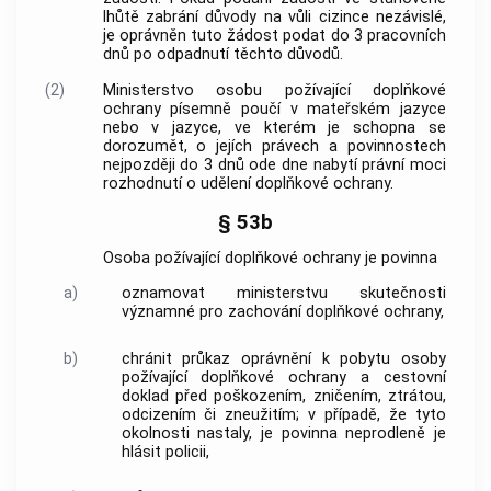
lhůtě zabrání důvody na vůli cizince nezávislé,
je oprávněn tuto žádost podat do 3 pracovních
dnů po odpadnutí těchto důvodů.
(2)
Ministerstvo osobu požívající doplňkové
ochrany písemně poučí v mateřském jazyce
nebo v jazyce, ve kterém je schopna se
dorozumět, o jejích právech a povinnostech
nejpozději do 3 dnů ode dne nabytí právní moci
rozhodnutí o udělení doplňkové ochrany.
§ 53b
Osoba požívající doplňkové ochrany je povinna
a)
oznamovat ministerstvu skutečnosti
významné pro zachování doplňkové ochrany,
b)
chránit průkaz oprávnění k pobytu osoby
požívající doplňkové ochrany a cestovní
doklad před poškozením, zničením, ztrátou,
odcizením či zneužitím; v případě, že tyto
okolnosti nastaly, je povinna neprodleně je
hlásit policii,