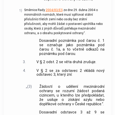
Směrnice Rady
2004/83/ES
ze dne 29. dubna 2004 o
1)
minimálních normách, které musí splňovat státní
příslušníci třetích zemí nebo osoby bez státní
příslušnosti, aby mohli žádat o postavení uprchlíka nebo
osoby, která z jiných důvodů potřebuje mezinárodní
ochranu, a o obsahu poskytované ochrany.“.
Dosavadní poznámka pod čarou č. 1
se označuje jako poznámka pod
čarou č. 1a, a to včetně odkazů na
poznámku pod čarou.
3.
V § 2 odst. 2 se věta druhá zrušuje.
4.
V § 2 se za odstavec 2 vkládá nový
odstavec 3, který zní:
„(3)
Žádostí o udělení mezinárodní
ochrany se rozumí žádost podaná
cizincem, u kterého lze předpokládat,
že usiluje o získání azylu nebo
doplňkové ochrany v České republice.“.
Dosavadní odstavce 3 až 9 se