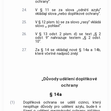
ochrany“.
24.
V § 11 se za slova „odnětí azylu“
vkládají slova „nebo doplňkové ochrany“.
25.
V § 12 písm. b) se za slovo „rasy“ vkládá
slovo „, pohlaví“.
26.
V § 13 odst. 2 písm. d) se text „§ 2
odst. 9“ nahrazuje textem „§ 2 odst.
10“.
27.
Za § 14 se vkládají nové § 14a a 14b,
které včetně nadpisů znějí:
„Důvody udělení doplňkové
ochrany
§ 14a
(1)
Doplňková ochrana se udělí cizinci, který
nesplňuje důvody pro udělení azylu, bude-li v
řízení o udělení mezinárodní ochrany zjištěno,