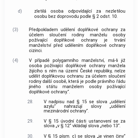
d)
zletilá osoba odpovídající za nezletilou
osobu bez doprovodu podle § 2 odst. 10.
(3)
Předpokladem udělení doplňkové ochrany za
účelem sloučení rodiny manželu osoby
požívající doplňkové ochrany je trvání
manželství před udělením doplňkové ochrany
cizinci.
(4)
V případě polygamního manželství, má-li již
osoba požívající doplňkové ochrany manžela
žijícího s ním na území České republiky, nelze
udělit doplňkovou ochranu za účelem sloučení
rodiny další osobě, která je podle právního řádu
jiného státu manželem osoby požívající
doplňkové ochrany.“.
28.
V nadpisu nad § 15 se slova „udělení
azylu“ nahrazují slovy „udělení
mezinárodní ochrany“.
29.
V § 15 úvodní části ustanovení se za
slova „v § 12“ vkládají slova „nebo 13“.
30.
V § 15 písm. c) se slova „je vinen činy“