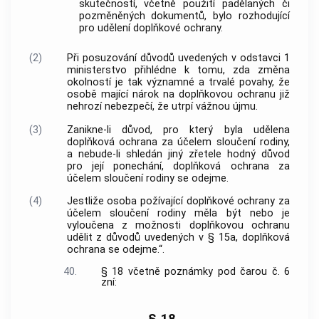
skutečností, včetně použití padělaných či
pozměněných dokumentů, bylo rozhodující
pro udělení doplňkové ochrany.
(2)
Při posuzování důvodů uvedených v odstavci 1
ministerstvo přihlédne k tomu, zda změna
okolností je tak významné a trvalé povahy, že
osobě mající nárok na doplňkovou ochranu již
nehrozí nebezpečí, že utrpí vážnou újmu.
(3)
Zanikne-li důvod, pro který byla udělena
doplňková ochrana za účelem sloučení rodiny,
a nebude-li shledán jiný zřetele hodný důvod
pro její ponechání, doplňková ochrana za
účelem sloučení rodiny se odejme.
(4)
Jestliže osoba požívající doplňkové ochrany za
účelem sloučení rodiny měla být nebo je
vyloučena z možnosti doplňkovou ochranu
udělit z důvodů uvedených v § 15a, doplňková
ochrana se odejme.“.
40.
§ 18 včetně poznámky pod čarou č. 6
zní:
„§ 18