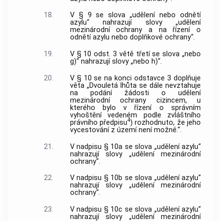
18.
V § 9 se slova „udělení nebo odnětí
azylu“ nahrazují slovy „udělení
mezinárodní ochrany a na řízení o
odnětí azylu nebo doplňkové ochrany“.
19.
V § 10 odst. 3 větě třetí se slova „nebo
g)“ nahrazují slovy „nebo h)“.
20.
V § 10 se na konci odstavce 3 doplňuje
věta „Dvouletá lhůta se dále nevztahuje
na podání žádosti o udělení
mezinárodní ochrany cizincem, u
kterého bylo v řízení o správním
vyhoštění vedeném podle zvláštního
4
právního předpisu
) rozhodnuto, že jeho
vycestování z území není možné.“.
21.
V nadpisu § 10a se slova „udělení azylu“
nahrazují slovy „udělení mezinárodní
ochrany“.
22.
V nadpisu § 10b se slova „udělení azylu“
nahrazují slovy „udělení mezinárodní
ochrany“.
23.
V nadpisu § 10c se slova „udělení azylu“
nahrazují slovy „udělení mezinárodní