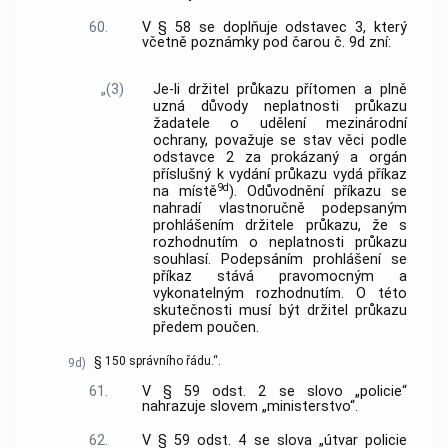
60.
V § 58 se doplňuje odstavec 3, který
včetně poznámky pod čarou č. 9d zní:
„(3)
Je-li držitel průkazu přítomen a plně
uzná důvody neplatnosti průkazu
žadatele o udělení mezinárodní
ochrany, považuje se stav věci podle
odstavce 2 za prokázaný a orgán
příslušný k vydání průkazu vydá příkaz
9d
na místě
). Odůvodnění příkazu se
nahradí vlastnoručně podepsaným
prohlášením držitele průkazu, že s
rozhodnutím o neplatnosti průkazu
souhlasí. Podepsáním prohlášení se
příkaz stává pravomocným a
vykonatelným rozhodnutím. O této
skutečnosti musí být držitel průkazu
předem poučen.
§ 150 správního řádu.“.
9d)
61.
V § 59 odst. 2 se slovo „policie“
nahrazuje slovem „ministerstvo“.
62.
V § 59 odst. 4 se slova „útvar policie