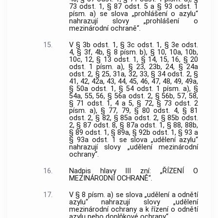
73 odst. 1, § 87 odst. 5 a § 93 odst. 1
písm. a) se slova „prohlášení o azylu“
nahrazují slovy „prohlášení o
mezinárodní ochraně“.
15.
V § 3b odst. 1, § 3c odst. 1, § 3e odst.
4, § 3f, 4b, § 8 písm. b), § 10, 10a, 10b,
10c, 12, § 13 odst. 1, § 14, 15, 16, § 20
odst. 1 písm. a), § 23, 23b, 24, § 24a
odst. 2, § 25, 31a, 32, 33, § 34 odst. 2, §
41, 42, 42a, 43, 44, 45, 46, 47, 48, 49, 49a,
§ 50a odst. 1, § 54 odst. 1 písm. a), §
54a, 55, 56, § 56a odst. 2, § 56b, 57, 58,
§ 71 odst. 1, 4 a 5, § 72, § 73 odst. 2
písm. a), § 77, 79, § 80 odst. 4, § 81
odst. 2, § 82, § 85a odst. 2, § 85b odst.
2, § 87 odst. 8, § 87a odst. 1, § 88, 88b,
§ 89 odst. 1, § 89a, § 92b odst. 1, § 93 a
§ 93a odst. 1 se slova „udělení azylu“
nahrazují slovy „udělení mezinárodní
ochrany“.
16.
Nadpis hlavy III zní: „ŘÍZENÍ O
MEZINÁRODNÍ OCHRANĚ“.
17.
V § 8 písm. a) se slova „udělení a odnětí
azylu“ nahrazují slovy „udělení
mezinárodní ochrany a k řízení o odnětí
azylu nebo doplňkové ochrany“.