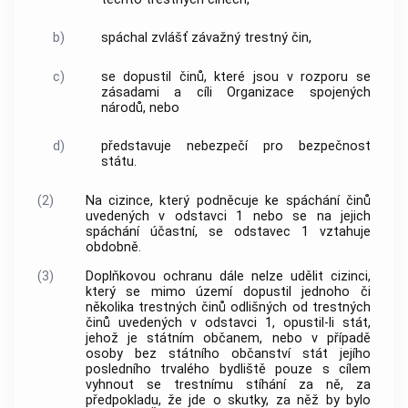
b)
spáchal zvlášť závažný trestný čin,
c)
se dopustil činů, které jsou v rozporu se
zásadami a cíli Organizace spojených
národů, nebo
d)
představuje nebezpečí pro bezpečnost
státu.
(2)
Na cizince, který podněcuje ke spáchání činů
uvedených v odstavci 1 nebo se na jejich
spáchání účastní, se odstavec 1 vztahuje
obdobně.
(3)
Doplňkovou ochranu dále nelze udělit cizinci,
který se mimo území dopustil jednoho či
několika trestných činů odlišných od trestných
činů uvedených v odstavci 1, opustil-li stát,
jehož je státním občanem, nebo v případě
osoby bez státního občanství stát jejího
posledního trvalého bydliště pouze s cílem
vyhnout se trestnímu stíhání za ně, za
předpokladu, že jde o skutky, za něž by bylo