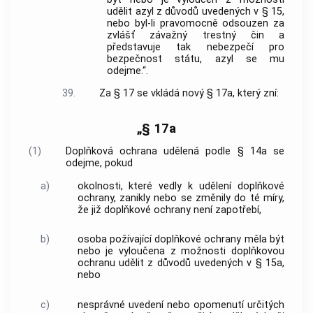
udělit azyl z důvodů uvedených v § 15,
nebo byl-li pravomocně odsouzen za
zvlášť závažný trestný čin a
představuje tak nebezpečí pro
bezpečnost státu, azyl se mu
odejme.“.
39.
Za § 17 se vkládá nový § 17a, který zní:
„§ 17a
(1)
Doplňková ochrana udělená podle § 14a se
odejme, pokud
a)
okolnosti, které vedly k udělení doplňkové
ochrany, zanikly nebo se změnily do té míry,
že již doplňkové ochrany není zapotřebí,
b)
osoba požívající doplňkové ochrany měla být
nebo je vyloučena z možnosti doplňkovou
ochranu udělit z důvodů uvedených v § 15a,
nebo
c)
nesprávné uvedení nebo opomenutí určitých