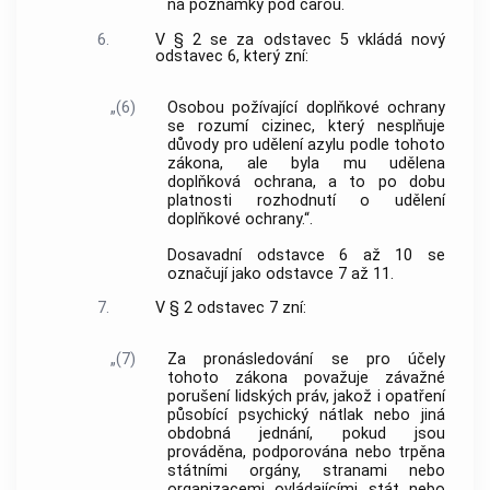
na poznámky pod čarou.
6.
V § 2 se za odstavec 5 vkládá nový
odstavec 6, který zní:
„(6)
Osobou požívající doplňkové ochrany
se rozumí cizinec, který nesplňuje
důvody pro udělení azylu podle tohoto
zákona, ale byla mu udělena
doplňková ochrana, a to po dobu
platnosti rozhodnutí o udělení
doplňkové ochrany.“.
Dosavadní odstavce 6 až 10 se
označují jako odstavce 7 až 11.
7.
V § 2 odstavec 7 zní:
„(7)
Za pronásledování se pro účely
tohoto zákona považuje závažné
porušení lidských práv, jakož i opatření
působící psychický nátlak nebo jiná
obdobná jednání, pokud jsou
prováděna, podporována nebo trpěna
státními orgány, stranami nebo
organizacemi ovládajícími stát nebo