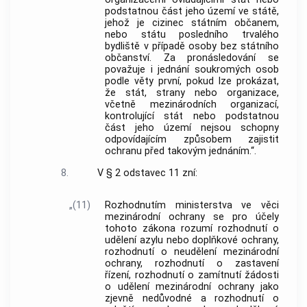
podstatnou část jeho území ve státě,
jehož je cizinec státním občanem,
nebo státu posledního trvalého
bydliště v případě osoby bez státního
občanství. Za pronásledování se
považuje i jednání soukromých osob
podle věty první, pokud lze prokázat,
že stát, strany nebo organizace,
včetně mezinárodních organizací,
kontrolující stát nebo podstatnou
část jeho území nejsou schopny
odpovídajícím způsobem zajistit
ochranu před takovým jednáním.“.
8.
V § 2 odstavec 11 zní:
„(11)
Rozhodnutím ministerstva ve věci
mezinárodní ochrany se pro účely
tohoto zákona rozumí rozhodnutí o
udělení azylu nebo doplňkové ochrany,
rozhodnutí o neudělení mezinárodní
ochrany, rozhodnutí o zastavení
řízení, rozhodnutí o zamítnutí žádosti
o udělení mezinárodní ochrany jako
zjevně nedůvodné a rozhodnutí o