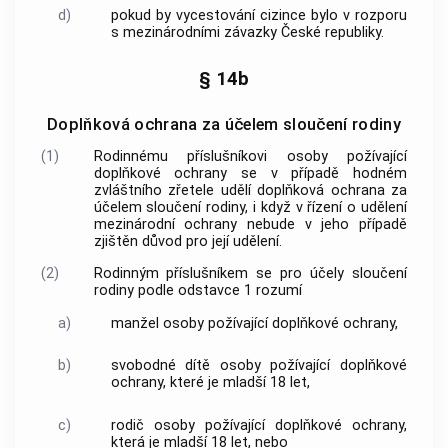
d)
pokud by vycestování cizince bylo v rozporu
s mezinárodními závazky České republiky.
§ 14b
Doplňková ochrana za účelem sloučení rodiny
(1)
Rodinnému příslušníkovi osoby požívající
doplňkové ochrany se v případě hodném
zvláštního zřetele udělí doplňková ochrana za
účelem sloučení rodiny, i když v řízení o udělení
mezinárodní ochrany nebude v jeho případě
zjištěn důvod pro její udělení.
(2)
Rodinným příslušníkem se pro účely sloučení
rodiny podle odstavce 1 rozumí
a)
manžel osoby požívající doplňkové ochrany,
b)
svobodné dítě osoby požívající doplňkové
ochrany, které je mladší 18 let,
c)
rodič osoby požívající doplňkové ochrany,
která je mladší 18 let, nebo