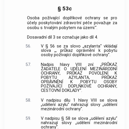
§ 53c
Osoba požívající doplňkové ochrany se pro
účely poskytování zdravotní péče považuje za
osobu s trvalým pobytem na území.“.
Dosavadní díl 3 se označuje jako díl 4.
56.
V § 56 se za slovo „azylanta“ vkládají
slova „, průkaz oprávnění k pobytu
osoby požívající doplňkové ochrany“.
57.
Nadpis hlavy VIII zní: „PRŮKAZ
ŽADATELE O UDĚLENÍ MEZINÁRODNÍ
OCHRANY, PRŮKAZ POVOLENÍ K
POBYTU AZYLANTA, PRŮKAZ
OPRÁVNĚNÍ K POBYTU OSOBY
POŽÍVAJÍCÍ DOPLŇKOVÉ OCHRANY,
CESTOVNÍ DOKLADY“.
58.
V nadpisu dílu 1 hlavy VIII se slova
„udělení azylu“ nahrazují slovy „udělení
mezinárodní ochrany“.
59.
V nadpisu § 58 se slova „udělení azylu“
nahrazují slovy „udělení mezinárodní
ochrany“.