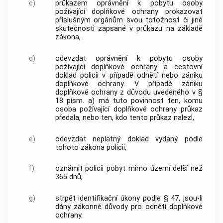
c)
průkazem oprávnění k pobytu osoby
požívající doplňkové ochrany prokazovat
příslušným orgánům svou totožnost či jiné
skutečnosti zapsané v průkazu na základě
zákona,
d)
odevzdat oprávnění k pobytu osoby
požívající doplňkové ochrany a cestovní
doklad policii v případě odnětí nebo zániku
doplňkové ochrany. V případě zániku
doplňkové ochrany z důvodu uvedeného v §
18 písm. a) má tuto povinnost ten, komu
osoba požívající doplňkové ochrany průkaz
předala, nebo ten, kdo tento průkaz nalezl,
e)
odevzdat neplatný doklad vydaný podle
tohoto zákona policii,
f)
oznámit policii pobyt mimo území delší než
365 dnů,
g)
strpět identifikační úkony podle § 47, jsou-li
dány zákonné důvody pro odnětí doplňkové
ochrany.