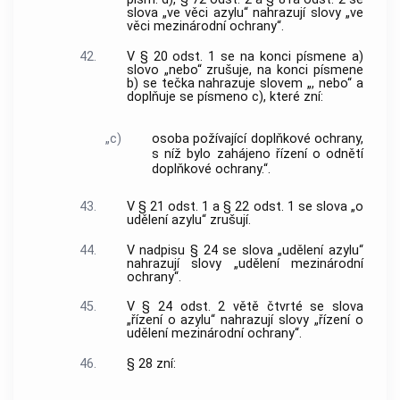
slova „ve věci azylu“ nahrazují slovy „ve
věci mezinárodní ochrany“.
42.
V § 20 odst. 1 se na konci písmene a)
slovo „nebo“ zrušuje, na konci písmene
b) se tečka nahrazuje slovem „, nebo“ a
doplňuje se písmeno c), které zní:
„c)
osoba požívající doplňkové ochrany,
s níž bylo zahájeno řízení o odnětí
doplňkové ochrany.“.
43.
V § 21 odst. 1 a § 22 odst. 1 se slova „o
udělení azylu“ zrušují.
44.
V nadpisu § 24 se slova „udělení azylu“
nahrazují slovy „udělení mezinárodní
ochrany“.
45.
V § 24 odst. 2 větě čtvrté se slova
„řízení o azylu“ nahrazují slovy „řízení o
udělení mezinárodní ochrany“.
46.
§ 28 zní: