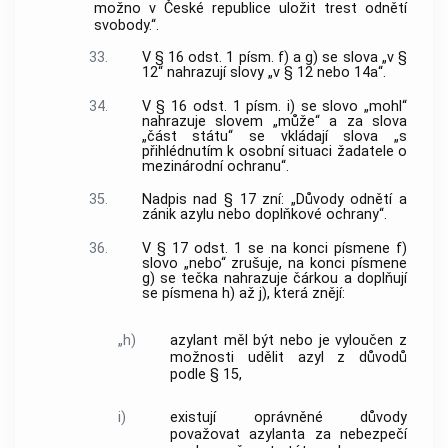
možno v České republice uložit trest odnětí
svobody.“.
33.
V § 16 odst. 1 písm. f) a g) se slova „v §
12“ nahrazují slovy „v § 12 nebo 14a“.
34.
V § 16 odst. 1 písm. i) se slovo „mohl“
nahrazuje slovem „může“ a za slova
„část státu“ se vkládají slova „s
přihlédnutím k osobní situaci žadatele o
mezinárodní ochranu“.
35.
Nadpis nad § 17 zní: „Důvody odnětí a
zánik azylu nebo doplňkové ochrany“.
36.
V § 17 odst. 1 se na konci písmene f)
slovo „nebo“ zrušuje, na konci písmene
g) se tečka nahrazuje čárkou a doplňují
se písmena h) až j), která znějí:
„h)
azylant měl být nebo je vyloučen z
možnosti udělit azyl z důvodů
podle § 15,
i)
existují oprávněné důvody
považovat azylanta za nebezpečí