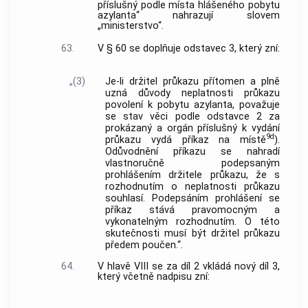
příslušný podle místa hlášeného pobytu
azylanta“ nahrazují slovem
„ministerstvo“.
63.
V § 60 se doplňuje odstavec 3, který zní:
„(3)
Je-li držitel průkazu přítomen a plně
uzná důvody neplatnosti průkazu
povolení k pobytu azylanta, považuje
se stav věci podle odstavce 2 za
prokázaný a orgán příslušný k vydání
9d
průkazu vydá příkaz na místě
).
Odůvodnění příkazu se nahradí
vlastnoručně podepsaným
prohlášením držitele průkazu, že s
rozhodnutím o neplatnosti průkazu
souhlasí. Podepsáním prohlášení se
příkaz stává pravomocným a
vykonatelným rozhodnutím. O této
skutečnosti musí být držitel průkazu
předem poučen.“.
64.
V hlavě VIII se za díl 2 vkládá nový díl 3,
který včetně nadpisu zní: