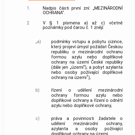
1.
Nadpis části první zní: „MEZINÁRODNÍ
OCHRANA“.
2.
V § 1 písmena a) až c) včetně
poznámky pod čarou č. 1 znějí:
„a)
podmínky vstupu a pobytu cizince,
který projeví úmysl požádat Českou
republiku o mezinárodní ochranu
formou azylu nebo doplňkové
ochrany na území České republiky
(dále jen „území“), a pobyt azylanta
nebo osoby požívající doplňkové
1
ochrany na území
),
b)
řízení o udělení mezinárodní
ochrany formou azylu nebo
doplňkové ochrany a řízení o odnětí
azylu nebo doplňkové ochrany,
c)
práva a povinnosti žadatele o
udělení mezinárodní ochrany,
azylanta a osoby požívající
doplňkové ochrany na území,