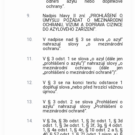
odnětí azylu nebo doplňkové
ochrany.“.
9.
Nadpis hlavy II zní: „PROHLÁŠENÍ O
ÚMYSLU POŽÁDAT O MEZINÁRODNÍ
OCHRANU, VÍZUM A DOPRAVA CIZINCE
DO AZYLOVÉHO ZAŘÍZENÍ“.
10.
V nadpise nad § 3 se slova „o azyl“
nahrazují slovy „o mezinárodní
ochranu“.
11.
V § 3 odst. 1 se slova „o azyl (dále jen
„prohlášení o azylu“)“ nahrazují slovy „o
mezinárodní ochranu (dále jen
„prohlášení o mezinárodní ochraně“)“.
12.
V § 3 se na konci textu odstavce 1
doplňují slova „nebo před hrozící vážnou
újmou“.
13.
V § 3 odst. 2 se slova „Prohlášení o
azylu“ nahrazují slovy „Prohlášení o
mezinárodní ochraně“.
14.
V § 3a, § 3b odst. 1, § 3c odst. 1, § 3d
odst. 1, § 3e odst. 1, § 3f, 3g, § 4 odst.
1, § 4a odst. 1, § 4c, § 10 odst. 2 a 5, §
40, § 57 odst. 1, § 71 odst. 1 písm. a), §