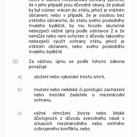
že v jeho případě jsou důvodné obavy, že pokud
by byl cizinec vrácen do státu, jehož je státním
občanem, nebo v případě, že je osobou bez
státního občanství, do státu svého posledního
trvalého bydliště, by mu hrozilo skutečné
nebezpečí vážné újmy podle odstavce 2 a že
nemůže nebo není ochoten z důvodu takového
nebezpečí využít ochrany státu, jehož je
státním občanem, nebo svého posledního
trvalého bydliště.
(2)
Za vážnou újmu se podle tohoto zákona
považuje
a)
uložení nebo vykonání trestu smrti,
b)
mučení nebo nelidské či ponižující zacházení
nebo trestání žadatele o mezinárodní
ochranu,
c)
vážné ohrožení života nebo lidské
důstojnosti z důvodu svévolného násilí v
situacích mezinárodního nebo vnitřního
ozbrojeného konfliktu, nebo