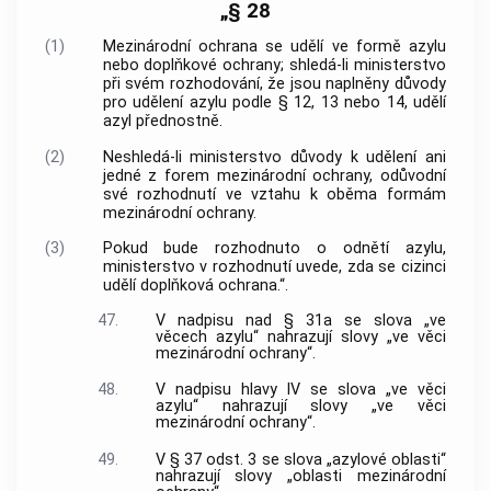
„§ 28
(1)
Mezinárodní ochrana se udělí ve formě azylu
nebo doplňkové ochrany; shledá-li ministerstvo
při svém rozhodování, že jsou naplněny důvody
pro udělení azylu podle § 12, 13 nebo 14, udělí
azyl přednostně.
(2)
Neshledá-li ministerstvo důvody k udělení ani
jedné z forem mezinárodní ochrany, odůvodní
své rozhodnutí ve vztahu k oběma formám
mezinárodní ochrany.
(3)
Pokud bude rozhodnuto o odnětí azylu,
ministerstvo v rozhodnutí uvede, zda se cizinci
udělí doplňková ochrana.“.
47.
V nadpisu nad § 31a se slova „ve
věcech azylu“ nahrazují slovy „ve věci
mezinárodní ochrany“.
48.
V nadpisu hlavy IV se slova „ve věci
azylu“ nahrazují slovy „ve věci
mezinárodní ochrany“.
49.
V § 37 odst. 3 se slova „azylové oblasti“
nahrazují slovy „oblasti mezinárodní