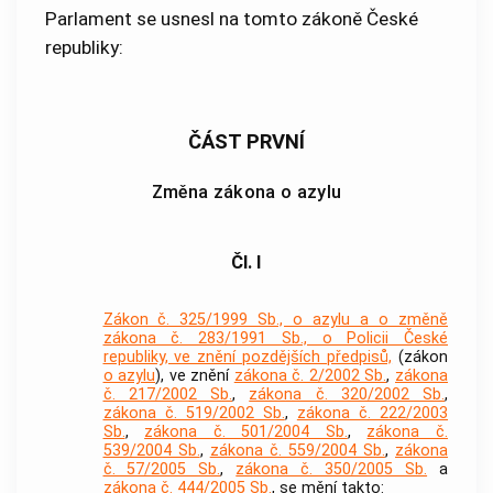
Parlament se usnesl na tomto zákoně České
republiky:
ČÁST PRVNÍ
Změna zákona o azylu
Čl. I
Zákon č. 325/1999 Sb., o azylu a o změně
zákona č. 283/1991 Sb., o Policii České
republiky, ve znění pozdějších předpisů,
(zákon
o azylu
), ve znění
zákona č. 2/2002 Sb.
,
zákona
č. 217/2002 Sb.
,
zákona č. 320/2002 Sb.
,
zákona č. 519/2002 Sb.
,
zákona č. 222/2003
Sb.
,
zákona č. 501/2004 Sb.
,
zákona č.
539/2004 Sb.
,
zákona č. 559/2004 Sb.
,
zákona
č. 57/2005 Sb.
,
zákona č. 350/2005 Sb.
a
zákona č. 444/2005 Sb.
, se mění takto: