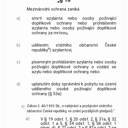
Mezinárodní ochrana zaniká
a)
smrtí azylanta nebo osoby požívající
doplňkové ochrany nebo prohlášením
azylanta nebo osoby požívající doplňkové
ochrany za mrtvou,
b)
udělením státního občanství České
6
republiky
) azylantovi,
c)
písemným prohlášením azylanta nebo osoby
požívající doplňkové ochrany o vzdání se
azylu nebo doplňkové ochrany, nebo
d)
uplynutím doby oprávnění k pobytu na území
uděleného osobě požívající doplňkové
ochrany (§ 53a).
Zákon č. 40/1993 Sb., o nabývání a pozbývání státního
6)
občanství České republiky, ve znění pozdějších předpisů.“.
41.
V § 19 odst. 1, § 20 odst. 2, § 31a, § 32
odst. 1 a 5, § 34 odst. 1, § 58 odst. 1
písm. d), § 72 odst. 2 a § 81a odst. 2 se