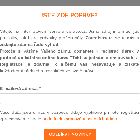
JSTE ZDE POPRVÉ?
Aktuální znění
od 1. 4. 2012
Vítejte na internetovém serveru epravo.cz. Jsme zdroj informací jak
pro laiky, tak i pro právníky profesionály.
Zaregistrujte se u nás a
381
získejte zdarma řadu výhod.
Protože si vážíme Vašeho zájmu, dostanete k registraci
dárek v
ZÁKON
podobě unikátního online kurzu "Taktika jednání o smlouvách".
Registrace je zdarma, k ničemu Vás nezavazuje
a získáte
ze dne 19. srpna 2005,
každodenní přehled o novinkách ve světě práva.
kterým se mění zákon č. 349/1999 Sb., o Veřejné
E-mailová adresa:
*
pozdějších předpisů, a některé da
Parlament se usnesl na tomto zákoně České rep
Vaše data jsou u nás v bezpečí. Údaje vyplněné při této registraci
zpracováváme podle
podmínek zpracování osobních údajů
ČÁST PRVNÍ