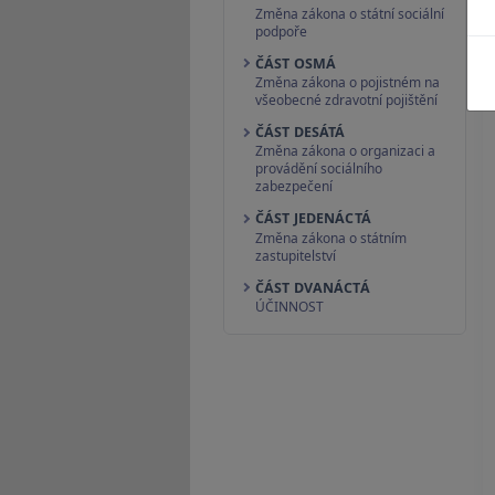
Změna zákona o státní sociální
podpoře
ČÁST OSMÁ
Změna zákona o pojistném na
všeobecné zdravotní pojištění
ČÁST DESÁTÁ
Změna zákona o organizaci a
provádění sociálního
zabezpečení
ČÁST JEDENÁCTÁ
Změna zákona o státním
zastupitelství
ČÁST DVANÁCTÁ
ÚČINNOST