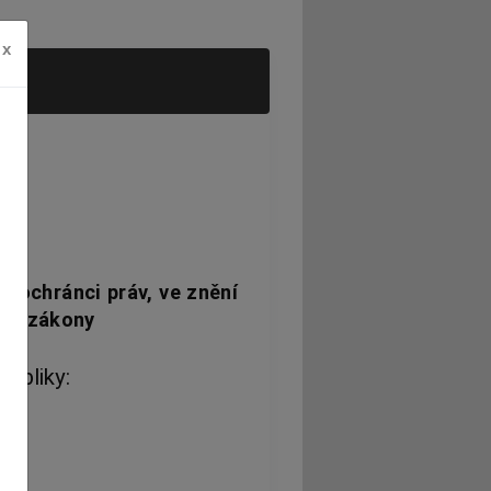
x
m ochránci práv, ve znění
lší zákony
ubliky: