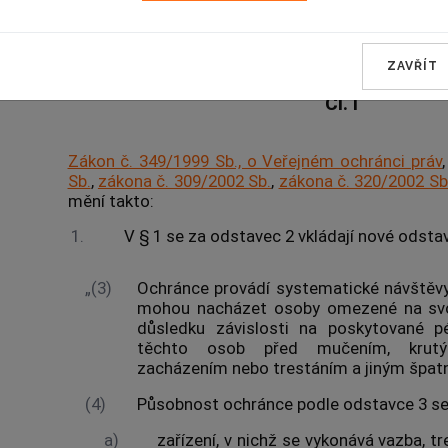
Změna zákona o Veřejném ochrá
ZAVŘÍT
Čl. I
Zákon č. 349/1999 Sb., o Veřejném ochránci práv
Sb.
,
zákona č. 309/2002 Sb.
,
zákona č. 320/2002 Sb
mění takto:
1.
V § 1 se za odstavec 2 vkládají nové odstavc
„(3)
Ochránce provádí systematické návštěvy
mohou nacházet osoby omezené na svo
důsledku závislosti na poskytované pé
těchto osob před mučením, krutým
zacházením nebo trestáním a jiným špa
(4)
Působnost ochránce podle odstavce 3 se
a)
zařízení, v nichž se vykonává vazba, t