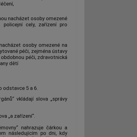
éčení,
mohou nacházet osoby omezené
olicejní cely, zařízení pro
 nacházet osoby omezené na
ytované péči, zejména ústavy
cí obdobnou péči, zdravotnická
rany dětí
o odstavce 5 a 6.
gánů“ vkládají slova „správy
ova „a zařízení“.
ěmovny“ nahrazuje čárkou a
em následujícím po dni, kdy