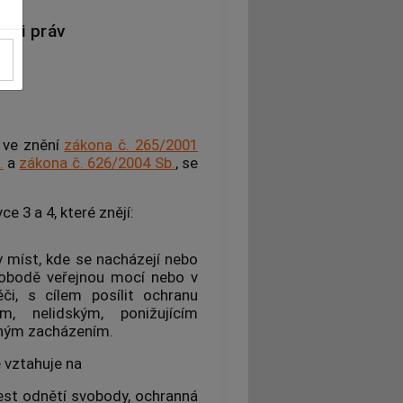
nci práv
, ve znění
zákona č. 265/2001
.
a
zákona č. 626/2004 Sb.
, se
e 3 a 4, které znějí:
 míst, kde se nacházejí nebo
bodě veřejnou mocí nebo v
či, s cílem posílit ochranu
, nelidským, ponižujícím
tným zacházením.
 vztahuje na
rest odnětí svobody, ochranná