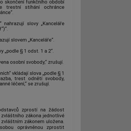
 do skončení funkčního období
e trestní stíhání ochránce
ánce“.
 nahrazují slovy „Kanceláře
“)“.
razují slovem „Kanceláře“.
vy „podle § 1 odst. 1 a 2“.
vena osobní svobody,“ zrušují.
ních“ vkládají slova „podle § 1
azba, trest odnětí svobody,
né léčení,“ se zrušují.
odstavců zprostí na žádost
zvláštního zákona jednotlivé
im zvláštním zákonem uložena.
osobou oprávněnou zprostit