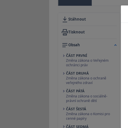
Stáhnout
Tisknout
Obsah
ČÁST PRVNÍ
Změna zákona o Veřejném
ochránci práv
ČÁST DRUHÁ
Změna zákona o ochraně
veřejného zdraví
ČÁST PÁTÁ
Změna zákona o sociálně-
právní ochraně dětí
ČÁST ŠESTÁ
Změna zákona o Komisi pro
cenné papíry
ČÁST SEDMÁ