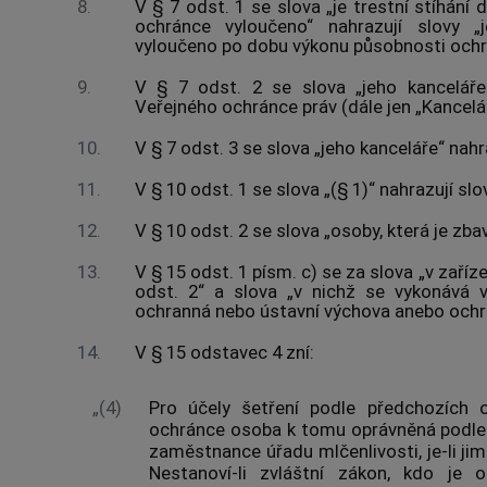
8.
V § 7 odst. 1 se slova „je trestní stíhání
ochránce vyloučeno“ nahrazují slovy „j
vyloučeno po dobu výkonu působnosti ochr
9.
V § 7 odst. 2 se slova „jeho kanceláře“
Veřejného ochránce práv (dále jen „Kancelář
10.
V § 7 odst. 3 se slova „jeho kanceláře“ nah
11.
V § 10 odst. 1 se slova „(§ 1)“ nahrazují slo
12.
V § 10 odst. 2 se slova „osoby, která je zba
13.
V § 15 odst. 1 písm. c) se za slova „v zaříze
odst. 2“ a slova „v nichž se vykonává v
ochranná nebo ústavní výchova anebo ochran
14.
V § 15 odstavec 4 zní:
„(4)
Pro účely šetření podle předchozích 
ochránce osoba k tomu oprávněná podle 
zaměstnance úřadu mlčenlivosti, je-li j
Nestanoví-li zvláštní zákon, kdo je 