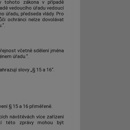
ely tohoto zákona v případě
padě vedoucího úřadu vedoucí
ho úřadu, předseda vlády. Pro
ůči ochránci nelze dovolávat
.“.
řejnost včetně sdělení jména
énem úřadu.“.
ahrazují slovy „§ 15 a 16“.
vení § 15 a 16 přiměřeně.
ích návštěvách více zařízení
stí této zprávy mohou být