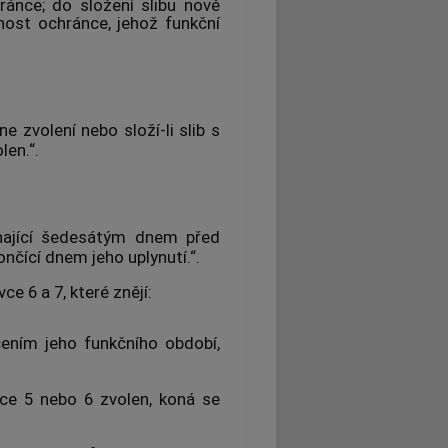
ránce; do složení slibu nově
ost ochránce, jehož funkční
e zvolení nebo složí-li slib s
len.“.
nající šedesátým dnem před
nčící dnem jeho uplynutí.“.
e 6 a 7, které znějí:
čením jeho funkčního období,
vce 5 nebo 6 zvolen, koná se