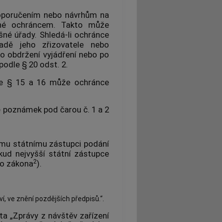
 doporučením nebo návrhům na
vené ochráncem. Takto může
šné úřady. Shledá-li ochránce
ípadě jeho zřizovatele nebo
o obdržení vyjádření nebo po
odle § 20 odst. 2.
dle § 15 a 16 může ochránce
ě poznámek pod čarou č. 1 a 2
ímu státnímu zástupci podání
kud nejvyšší státní zástupce
2
ho zákona
).
í, ve znění pozdějších předpisů.“.
ta „Zprávy z návštěv zařízení