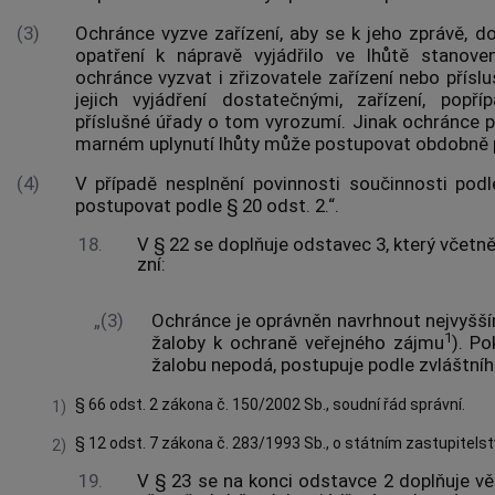
(3)
Ochránce vyzve zařízení, aby se k jeho zprávě,
opatření k nápravě vyjádřilo ve lhůtě stano
ochránce vyzvat i zřizovatele zařízení nebo příslu
jejich vyjádření dostatečnými, zařízení, popř
příslušné úřady o tom vyrozumí. Jinak ochránce p
marném uplynutí lhůty může postupovat obdobně p
(4)
V případě nesplnění povinnosti součinnosti po
postupovat podle § 20 odst. 2.“.
18.
V § 22 se doplňuje odstavec 3, který včetn
zní:
„(3)
Ochránce je oprávněn navrhnout nejvyšš
1
žaloby k ochraně veřejného zájmu
). Po
žalobu nepodá, postupuje podle zvláštní
§ 66 odst. 2 zákona č. 150/2002 Sb., soudní řád správní.
1)
§ 12 odst. 7 zákona č. 283/1993 Sb., o státním zastupitelstv
2)
19.
V § 23 se na konci odstavce 2 doplňuje vě