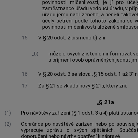
povinnosti mlčenlivosti, je jí pro úč
zaměstnance úřadu vedoucí úřadu, v pří
úřadu jemu nadřízeného, a není-li takové
účely šetření podle tohoto zákona se v
povinnosti mlčenlivosti uložené smlouvou
15.
V § 20 odst. 2 písmeno b) zní:
„b)
může o svých zjištěních informovat ve
a příjmení osob oprávněných jednat jm
16.
V § 20 odst. 3 se slova „§ 15 odst. 1 až 3“ n
17.
Za § 21 se vkládá nový § 21a, který zní:
„§ 21a
(1)
Pro návštěvy zařízení (§ 1 odst. 3 a 4) platí ustano
(2)
Ochránce po návštěvě zařízení nebo po souvisejíc
vypracuje zprávu o svých zjištěních. Součá
doporučení nebo návrhy opatření k nápravě.