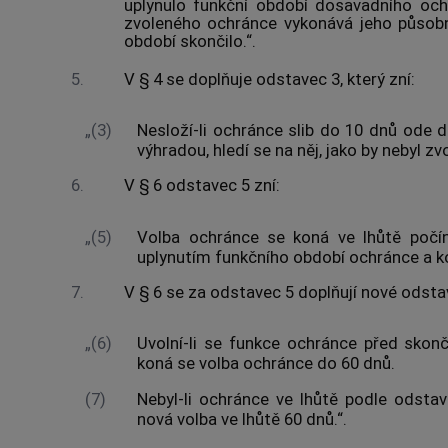
uplynulo funkční období dosavadního och
zvoleného ochránce vykonává jeho působn
období skončilo.“.
5.
V § 4 se doplňuje odstavec 3, který zní:
„(3)
Nesloží-li ochránce slib do 10 dnů ode dn
výhradou, hledí se na něj, jako by nebyl zvo
6.
V § 6 odstavec 5 zní:
„(5)
Volba ochránce se koná ve lhůtě počí
uplynutím funkčního období ochránce a ko
7.
V § 6 se za odstavec 5 doplňují nové odstavc
„(6)
Uvolní-li se funkce ochránce před skon
koná se volba ochránce do 60 dnů.
(7)
Nebyl-li ochránce ve lhůtě podle odsta
nová volba ve lhůtě 60 dnů.“.