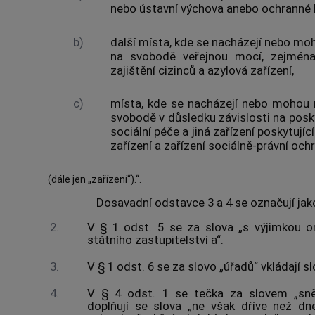
nebo ústavní výchova anebo ochranné l
b)
další místa, kde se nacházejí nebo 
na svobodě veřejnou mocí, zejména p
zajištění cizinců a azylová zařízení,
c)
místa, kde se nacházejí nebo mohou
svobodě v důsledku závislosti na posk
sociální péče a jiná zařízení poskytují
zařízení a zařízení sociálně-právní och
(dále jen „zařízení“).“.
Dosavadní odstavce 3 a 4 se označují jak
2.
V § 1 odst. 5 se za slova „s výjimkou or
státního zastupitelství a“.
3.
V § 1 odst. 6 se za slovo „úřadů“ vkládají sl
4.
V § 4 odst. 1 se tečka za slovem „sn
doplňují se slova „ne však dříve než dn