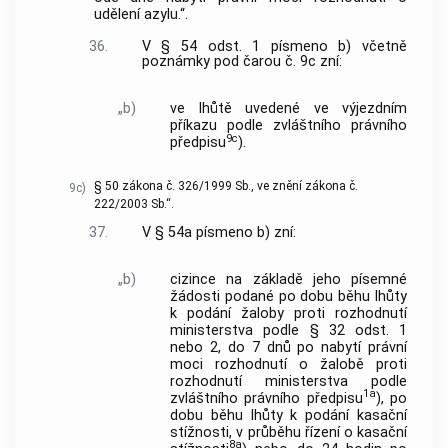
udělení azylu.“.
36.
V § 54 odst. 1 písmeno b) včetně
poznámky pod čarou č. 9c zní:
„b)
ve lhůtě uvedené ve výjezdním
příkazu podle zvláštního právního
9c
předpisu
).
§ 50 zákona č. 326/1999 Sb., ve znění zákona č.
9c)
222/2003 Sb.“.
37.
V § 54a písmeno b) zní:
„b)
cizince na základě jeho písemné
žádosti podané po dobu běhu lhůty
k podání žaloby proti rozhodnutí
ministerstva podle § 32 odst. 1
nebo 2, do 7 dnů po nabytí právní
moci rozhodnutí o žalobě proti
rozhodnutí ministerstva podle
1a
zvláštního právního předpisu
), po
dobu běhu lhůty k podání kasační
stížnosti, v průběhu řízení o kasační
8a