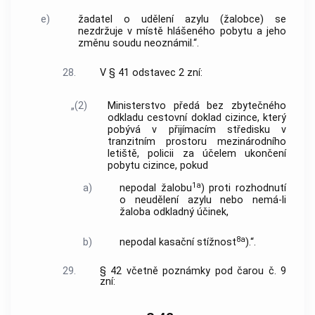
e)
žadatel o udělení azylu (žalobce) se
nezdržuje v místě hlášeného pobytu a jeho
změnu soudu neoznámil.“.
28.
V § 41 odstavec 2 zní:
„(2)
Ministerstvo předá bez zbytečného
odkladu cestovní doklad cizince, který
pobývá v přijímacím středisku v
tranzitním prostoru mezinárodního
letiště, policii za účelem ukončení
pobytu cizince, pokud
1a
a)
nepodal žalobu
) proti rozhodnutí
o neudělení azylu nebo nemá-li
žaloba odkladný účinek,
8a
b)
nepodal kasační stížnost
).“.
29.
§ 42 včetně poznámky pod čarou č. 9
zní: