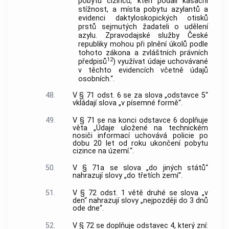
pobytu cizinců, kteří podali kasační
stížnost, a místa pobytu azylantů a
evidenci daktyloskopických otisků
prstů sejmutých žadateli o udělení
azylu. Zpravodajské služby České
republiky mohou při plnění úkolů podle
tohoto zákona a zvláštních právních
12
předpisů
) využívat údaje uchovávané
v těchto evidencích včetně údajů
osobních.“.
48.
V § 71 odst. 6 se za slova „odstavce 5“
vkládají slova „v písemné formě“.
49.
V § 71 se na konci odstavce 6 doplňuje
věta „Údaje uložené na technickém
nosiči informací uchovává policie po
dobu 20 let od roku ukončení pobytu
cizince na území.“.
50.
V § 71a se slova „do jiných států“
nahrazují slovy „do třetích zemí“.
51.
V § 72 odst. 1 větě druhé se slova „v
den“ nahrazují slovy „nejpozději do 3 dnů
ode dne“.
52.
V § 72 se doplňuje odstavec 4, který zní: