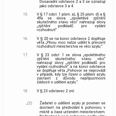
Dosavadní odstavce 2 a 3 se označují
jako odstavce 3 a 4.
15.
V § 17 odst. 1 písm. a), § 25 písm. d) a §
49a se slova „spolehlivé zjištění
skutečného stavu věci“ nahrazují slovy
„zjištění podkladů pro vydání
rozhodnutí“.
16.
V § 20 se na konci odstavce 2 doplňuje
věta „Plnou moc nelze udělit k převzetí
rozhodnutí ministerstva ve věci azylu.“.
17.
V § 23 odst. 1 se slova „spolehlivého
zjištění skutečného stavu věci“
nahrazují slovy „zjištění podkladů pro
vydání rozhodnutí“ a na konci odstavce
se doplňuje věta „Pohovor se neprovádí
v případě, kdy lze řízení o udělení azylu
zastavit z důvodu nepřípustnosti
žádosti o udělení azylu.“.
18.
V § 23 odstavec 2 zní:
„(2)
Žadatel o udělení azylu je povinen se
dostavit na předvolání k pohovoru v
místě a čase určeném ministerstvem.