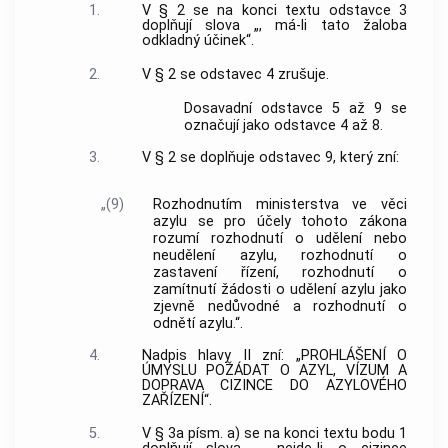
1.
V § 2 se na konci textu odstavce 3
doplňují slova „, má-li tato žaloba
odkladný účinek“.
2.
V § 2 se odstavec 4 zrušuje.
Dosavadní odstavce 5 až 9 se
označují jako odstavce 4 až 8.
3.
V § 2 se doplňuje odstavec 9, který zní:
„(9)
Rozhodnutím ministerstva ve věci
azylu se pro účely tohoto zákona
rozumí rozhodnutí o udělení nebo
neudělení azylu, rozhodnutí o
zastavení řízení, rozhodnutí o
zamítnutí žádosti o udělení azylu jako
zjevně nedůvodné a rozhodnutí o
odnětí azylu.“.
4.
Nadpis hlavy II zní: „PROHLÁŠENÍ O
ÚMYSLU POŽÁDAT O AZYL, VÍZUM A
DOPRAVA CIZINCE DO AZYLOVÉHO
ZAŘÍZENÍ“.
5.
V § 3a písm. a) se na konci textu bodu 1