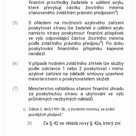
finanční prostředky žadatele o udělení azylu,
které převyšují částku životního minima
9
stanoveného zvláštním právním předpisem
).
(5)
S ohledem na možnosti azylového zařízení
poskytovat stravu lze žadateli o udělení azylu
namísto stravy poskytnout finanční příspěvek
ve výši odpovídající částce životního minima
9
podle zvláštního právního předpisu
). Po dobu
poskytování finančního příspěvku kapesné
nenáleží.
(6)
V případě hodném zvláštního zřetele lze služby
podle odstavce 1 nebo 2 poskytovat i mimo
azylové zařízení na základě smlouvy uzavřené
ministerstvem s poskytovatelem služeb.
(7)
Ministerstvo vyhláškou stanoví finanční úhradu
za poskytnutou stravu a ubytování ve výši
průměrných nezbytných nákladů.
Zákon č. 463/1991 Sb., o životním minimu, ve znění
9)
pozdějších předpisů.“.
30.
Za § 42 se vkládá nový § 42a, který zní: