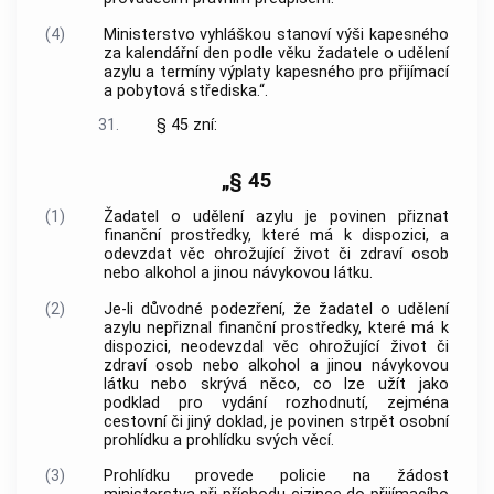
(4)
Ministerstvo vyhláškou stanoví výši kapesného
za kalendářní den podle věku žadatele o udělení
azylu a termíny výplaty kapesného pro přijímací
a pobytová střediska.“.
31.
§ 45 zní:
„§ 45
(1)
Žadatel o udělení azylu je povinen přiznat
finanční prostředky, které má k dispozici, a
odevzdat věc ohrožující život či zdraví osob
nebo alkohol a jinou návykovou látku.
(2)
Je-li důvodné podezření, že žadatel o udělení
azylu nepřiznal finanční prostředky, které má k
dispozici, neodevzdal věc ohrožující život či
zdraví osob nebo alkohol a jinou návykovou
látku nebo skrývá něco, co lze užít jako
podklad pro vydání rozhodnutí, zejména
cestovní či jiný doklad, je povinen strpět osobní
prohlídku a prohlídku svých věcí.
(3)
Prohlídku provede policie na žádost