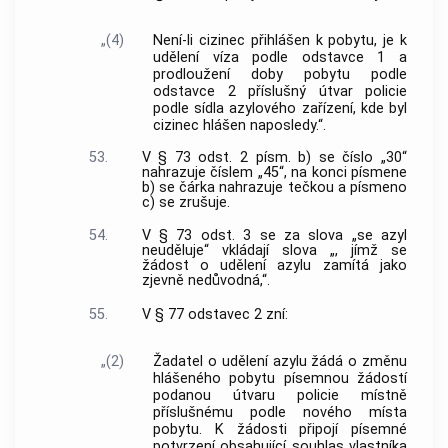
„(4)
Není-li cizinec přihlášen k pobytu, je k
udělení víza podle odstavce 1 a
prodloužení doby pobytu podle
odstavce 2 příslušný útvar policie
podle sídla azylového zařízení, kde byl
cizinec hlášen naposledy.“.
53.
V § 73 odst. 2 písm. b) se číslo „30“
nahrazuje číslem „45“, na konci písmene
b) se čárka nahrazuje tečkou a písmeno
c) se zrušuje.
54.
V § 73 odst. 3 se za slova „se azyl
neuděluje“ vkládají slova „, jímž se
žádost o udělení azylu zamítá jako
zjevně nedůvodná,“.
55.
V § 77 odstavec 2 zní:
„(2)
Žadatel o udělení azylu žádá o změnu
hlášeného pobytu písemnou žádostí
podanou útvaru policie místně
příslušnému podle nového místa
pobytu. K žádosti připojí písemné
potvrzení obsahující souhlas vlastníka