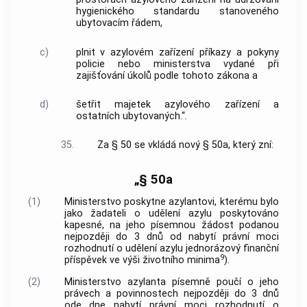
hygienického standardu stanoveného
ubytovacím řádem,
c)
plnit v azylovém zařízení příkazy a pokyny
policie nebo ministerstva vydané při
zajišťování úkolů podle tohoto zákona a
d)
šetřit majetek azylového zařízení a
ostatních ubytovaných.“.
35.
Za § 50 se vkládá nový § 50a, který zní:
„§ 50a
(1)
Ministerstvo poskytne azylantovi, kterému bylo
jako žadateli o udělení azylu poskytováno
kapesné, na jeho písemnou žádost podanou
nejpozději do 3 dnů od nabytí právní moci
rozhodnutí o udělení azylu jednorázový finanční
9
příspěvek ve výši životního minima
).
(2)
Ministerstvo azylanta písemně poučí o jeho
právech a povinnostech nejpozději do 3 dnů
ode dne nabytí právní moci rozhodnutí o