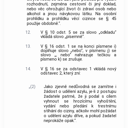
rozhodnutí, zejména cestovní či jiný doklad,
nebo věc ohrožující život či zdraví osob nebo
alkohol a jinou návykovou látku. Na osobní
prohlídku a prohlídku věcí cizince se § 45
použije obdobně.“.
12.
V § 10 odst. 5 se za slovo „odkladu“
vkládá slovo „písemně“.
13.
V § 16 odst. 1 se na konci písmene i)
doplňuje slovo „nebo“, v písmenu j) se
slovo „, nebo“ nahrazuje tečkou a
písmeno k) se zrušuje.
14.
V § 16 se za odstavec 1 vkládá nový
odstavec 2, který zní:
„(2)
Jako zjevně nedůvodná se zamítne i
žádost o udělení azylu, je-li z postupu
žadatele patrné, že ji podal s cílem
vyhnout se hrozícímu vyhoštění,
vydání nebo předání k trestnímu
stíhání do ciziny, ačkoliv mohl požádat
o udělení azylu dříve, a pokud žadatel
neprokáže opak.“.