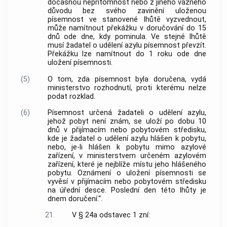
dočasnou nepřítomnost nebo z jiného vážného
důvodu bez svého zavinění uloženou
písemnost ve stanovené lhůtě vyzvednout,
může namítnout překážku v doručování do 15
dnů ode dne, kdy pominula. Ve stejné lhůtě
musí žadatel o udělení azylu písemnost převzít.
Překážku lze namítnout do 1 roku ode dne
uložení písemnosti.
(5)
O tom, zda písemnost byla doručena, vydá
ministerstvo rozhodnutí, proti kterému nelze
podat rozklad.
(6)
Písemnost určená žadateli o udělení azylu,
jehož pobyt není znám, se uloží po dobu 10
dnů v přijímacím nebo pobytovém středisku,
kde je žadatel o udělení azylu hlášen k pobytu,
nebo, je-li hlášen k pobytu mimo azylové
zařízení, v ministerstvem určeném azylovém
zařízení, které je nejblíže místu jeho hlášeného
pobytu. Oznámení o uložení písemnosti se
vyvěsí v přijímacím nebo pobytovém středisku
na úřední desce. Poslední den této lhůty je
dnem doručení.“.
21.
V § 24a odstavec 1 zní: