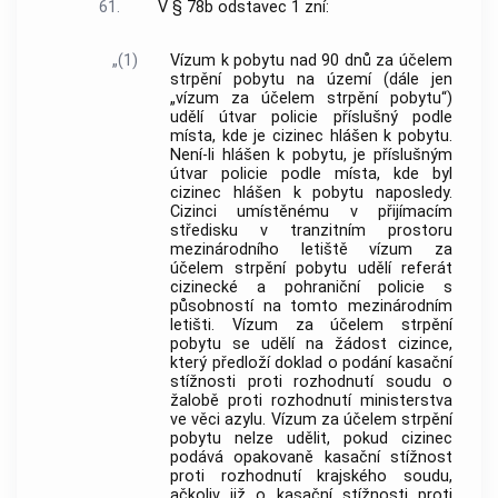
61.
V § 78b odstavec 1 zní:
„(1)
Vízum k pobytu nad 90 dnů za účelem
strpění pobytu na území (dále jen
„vízum za účelem strpění pobytu“)
udělí útvar policie příslušný podle
místa, kde je cizinec hlášen k pobytu.
Není-li hlášen k pobytu, je příslušným
útvar policie podle místa, kde byl
cizinec hlášen k pobytu naposledy.
Cizinci umístěnému v přijímacím
středisku v tranzitním prostoru
mezinárodního letiště vízum za
účelem strpění pobytu udělí referát
cizinecké a pohraniční policie s
působností na tomto mezinárodním
letišti. Vízum za účelem strpění
pobytu se udělí na žádost cizince,
který předloží doklad o podání kasační
stížnosti proti rozhodnutí soudu o
žalobě proti rozhodnutí ministerstva
ve věci azylu. Vízum za účelem strpění
pobytu nelze udělit, pokud cizinec
podává opakovaně kasační stížnost
proti rozhodnutí krajského soudu,
ačkoliv již o kasační stížnosti proti