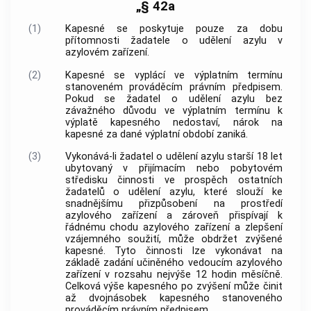
„§ 42a
(1)
Kapesné se poskytuje pouze za dobu
přítomnosti žadatele o udělení azylu v
azylovém zařízení.
(2)
Kapesné se vyplácí ve výplatním termínu
stanoveném prováděcím právním předpisem.
Pokud se žadatel o udělení azylu bez
závažného důvodu ve výplatním termínu k
výplatě kapesného nedostaví, nárok na
kapesné za dané výplatní období zaniká.
(3)
Vykonává-li žadatel o udělení azylu starší 18 let
ubytovaný v přijímacím nebo pobytovém
středisku činnosti ve prospěch ostatních
žadatelů o udělení azylu, které slouží ke
snadnějšímu přizpůsobení na prostředí
azylového zařízení a zároveň přispívají k
řádnému chodu azylového zařízení a zlepšení
vzájemného soužití, může obdržet zvýšené
kapesné. Tyto činnosti lze vykonávat na
základě zadání učiněného vedoucím azylového
zařízení v rozsahu nejvýše 12 hodin měsíčně.
Celková výše kapesného po zvýšení může činit
až dvojnásobek kapesného stanoveného
prováděcím právním předpisem.