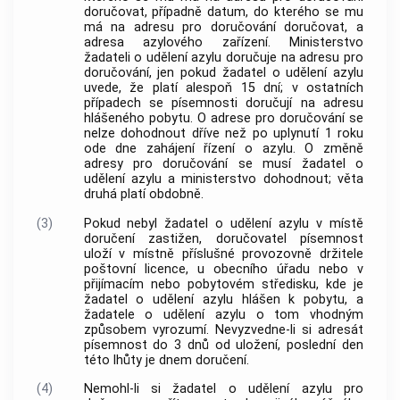
doručovat, případně datum, do kterého se mu
má na adresu pro doručování doručovat, a
adresa azylového zařízení. Ministerstvo
žadateli o udělení azylu doručuje na adresu pro
doručování, jen pokud žadatel o udělení azylu
uvede, že platí alespoň 15 dní; v ostatních
případech se písemnosti doručují na adresu
hlášeného pobytu. O adrese pro doručování se
nelze dohodnout dříve než po uplynutí 1 roku
ode dne zahájení řízení o azylu. O změně
adresy pro doručování se musí žadatel o
udělení azylu a ministerstvo dohodnout; věta
druhá platí obdobně.
(3)
Pokud nebyl žadatel o udělení azylu v místě
doručení zastižen, doručovatel písemnost
uloží v místně příslušné provozovně držitele
poštovní licence, u obecního úřadu nebo v
přijímacím nebo pobytovém středisku, kde je
žadatel o udělení azylu hlášen k pobytu, a
žadatele o udělení azylu o tom vhodným
způsobem vyrozumí. Nevyzvedne-li si adresát
písemnost do 3 dnů od uložení, poslední den
této lhůty je dnem doručení.
(4)
Nemohl-li si žadatel o udělení azylu pro