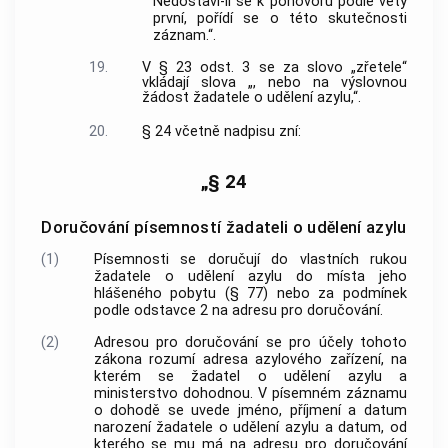
Nedostaví-li se k pohovoru podle věty
první, pořídí se o této skutečnosti
záznam.“.
19.
V § 23 odst. 3 se za slovo „zřetele“
vkládají slova „, nebo na výslovnou
žádost žadatele o udělení azylu,“.
20.
§ 24 včetně nadpisu zní:
„§ 24
Doručování písemností žadateli o udělení azylu
(1)
Písemnosti se doručují do vlastních rukou
žadatele o udělení azylu do místa jeho
hlášeného pobytu (§ 77) nebo za podmínek
podle odstavce 2 na adresu pro doručování.
(2)
Adresou pro doručování se pro účely tohoto
zákona rozumí adresa azylového zařízení, na
kterém se žadatel o udělení azylu a
ministerstvo dohodnou. V písemném záznamu
o dohodě se uvede jméno, příjmení a datum
narození žadatele o udělení azylu a datum, od
kterého se mu má na adresu pro doručování