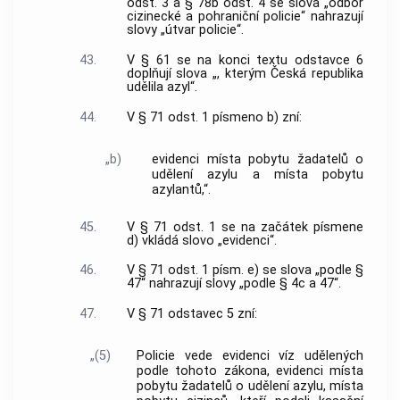
odst. 3 a § 78b odst. 4 se slova „odbor
cizinecké a pohraniční policie“ nahrazují
slovy „útvar policie“.
43.
V § 61 se na konci textu odstavce 6
doplňují slova „, kterým Česká republika
udělila azyl“.
44.
V § 71 odst. 1 písmeno b) zní:
„b)
evidenci místa pobytu žadatelů o
udělení azylu a místa pobytu
azylantů,“.
45.
V § 71 odst. 1 se na začátek písmene
d) vkládá slovo „evidenci“.
46.
V § 71 odst. 1 písm. e) se slova „podle §
47“ nahrazují slovy „podle § 4c a 47“.
47.
V § 71 odstavec 5 zní:
„(5)
Policie vede evidenci víz udělených
podle tohoto zákona, evidenci místa
pobytu žadatelů o udělení azylu, místa