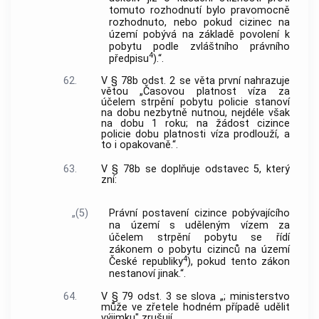
tomuto rozhodnutí bylo pravomocně
rozhodnuto, nebo pokud cizinec na
území pobývá na základě povolení k
pobytu podle zvláštního právního
4
předpisu
).“.
62.
V § 78b odst. 2 se věta první nahrazuje
větou „Časovou platnost víza za
účelem strpění pobytu policie stanoví
na dobu nezbytně nutnou, nejdéle však
na dobu 1 roku; na žádost cizince
policie dobu platnosti víza prodlouží, a
to i opakovaně.“.
63.
V § 78b se doplňuje odstavec 5, který
zní:
„(5)
Právní postavení cizince pobývajícího
na území s uděleným vízem za
účelem strpění pobytu se řídí
zákonem o pobytu cizinců na území
4
České republiky
), pokud tento zákon
nestanoví jinak.“.
64.
V § 79 odst. 3 se slova „; ministerstvo
může ve zřetele hodném případě udělit
výjimku" zrušují.