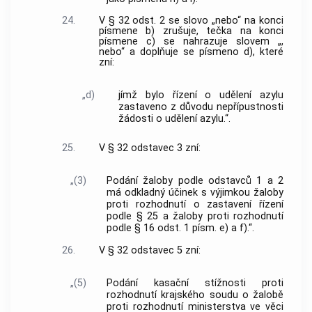
24.
V § 32 odst. 2 se slovo „nebo“ na konci
písmene b) zrušuje, tečka na konci
písmene c) se nahrazuje slovem „,
nebo“ a doplňuje se písmeno d), které
zní:
„d)
jímž bylo řízení o udělení azylu
zastaveno z důvodu nepřípustnosti
žádosti o udělení azylu.“.
25.
V § 32 odstavec 3 zní:
„(3)
Podání žaloby podle odstavců 1 a 2
má odkladný účinek s výjimkou žaloby
proti rozhodnutí o zastavení řízení
podle § 25 a žaloby proti rozhodnutí
podle § 16 odst. 1 písm. e) a f).“.
26.
V § 32 odstavec 5 zní:
„(5)
Podání kasační stížnosti proti
rozhodnutí krajského soudu o žalobě
proti rozhodnutí ministerstva ve věci