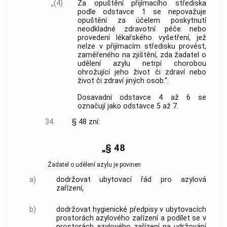
„(4)
Za opuštění přijímacího střediska
podle odstavce 1 se nepovažuje
opuštění za účelem poskytnutí
neodkladné zdravotní péče nebo
provedení lékařského vyšetření, jež
nelze v přijímacím středisku provést,
zaměřeného na zjištění, zda žadatel o
udělení azylu netrpí chorobou
ohrožující jeho život či zdraví nebo
život či zdraví jiných osob.“.
Dosavadní odstavce 4 až 6 se
označují jako odstavce 5 až 7.
34.
§ 48 zní:
„§ 48
Žadatel o udělení azylu je povinen
a)
dodržovat ubytovací řád pro azylová
zařízení,
b)
dodržovat hygienické předpisy v ubytovacích
prostorách azylového zařízení a podílet se v
prostorách azylového zařízení na udržování