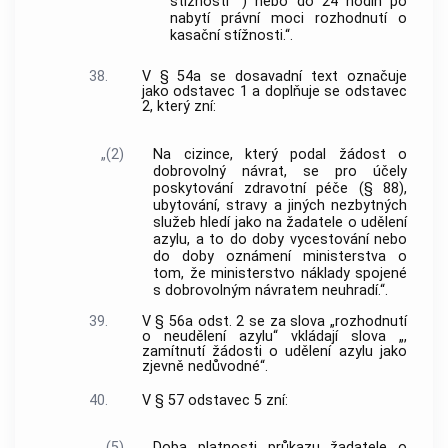
stížnosti
) nebo do 24 hodin po
nabytí právní moci rozhodnutí o
kasační stížnosti.“.
38.
V § 54a se dosavadní text označuje
jako odstavec 1 a doplňuje se odstavec
2, který zní:
„(2)
Na cizince, který podal žádost o
dobrovolný návrat, se pro účely
poskytování zdravotní péče (§ 88),
ubytování, stravy a jiných nezbytných
služeb hledí jako na žadatele o udělení
azylu, a to do doby vycestování nebo
do doby oznámení ministerstva o
tom, že ministerstvo náklady spojené
s dobrovolným návratem neuhradí.“.
39.
V § 56a odst. 2 se za slova „rozhodnutí
o neudělení azylu“ vkládají slova „,
zamítnutí žádosti o udělení azylu jako
zjevně nedůvodné“.
40.
V § 57 odstavec 5 zní:
„(5)
Doba platnosti průkazu žadatele o