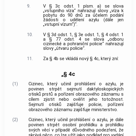
9.
V § 3c odst. 1 písm. a) se slova
„vstupního víza“ nahrazují slovy „víza k
pobytu do 90 dnů za účelem podání
žádosti o udělení azylu (dále jen
„vstupní vízum“)“.
10.
V § 3d odst. 1, § 3e odst. 1, § 4 odst. 1
a § 77 odst. 4 se slova „odboru
cizinecké a pohraniční policie“ nahrazují
slovy „útvaru policie“.
11.
Za § 4b se vkládá nový § 4c, který zní:
„§ 4c
(1)
Cizinec, který učinil prohlášení o azylu, je
povinen strpět sejmutí daktyloskopických
otisků prstů a pořízení obrazového záznamu s
cílem zjistit nebo ověřit jeho totožnost.
Sejmutí otisků zajišťuje policie, pořízení
obrazového záznamu zajišťuje ministerstvo.
(2)
Cizinec, který učinil prohlášení o azylu, je dále
povinen strpět osobní prohlídku a prohlídku
svých věcí v případě důvodného podezření, že
skrývá něco, co lze užít jako podklad pro vydání