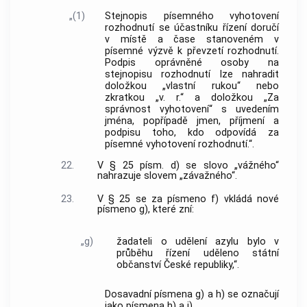
„(1)
Stejnopis písemného vyhotovení
rozhodnutí se účastníku řízení doručí
v místě a čase stanoveném v
písemné výzvě k převzetí rozhodnutí.
Podpis oprávněné osoby na
stejnopisu rozhodnutí lze nahradit
doložkou „vlastní rukou“ nebo
zkratkou „v. r.“ a doložkou „Za
správnost vyhotovení“ s uvedením
jména, popřípadě jmen, příjmení a
podpisu toho, kdo odpovídá za
písemné vyhotovení rozhodnutí.“.
22.
V § 25 písm. d) se slovo „vážného“
nahrazuje slovem „závažného“.
23.
V § 25 se za písmeno f) vkládá nové
písmeno g), které zní:
„g)
žadateli o udělení azylu bylo v
průběhu řízení uděleno státní
občanství České republiky,“.
Dosavadní písmena g) a h) se označují
jako písmena h) a i).