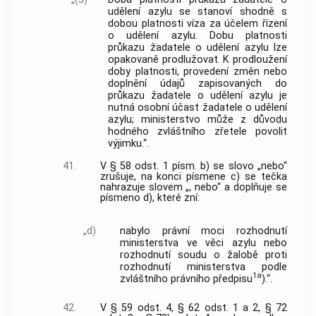
udělení azylu se stanoví shodně s
dobou platnosti víza za účelem řízení
o udělení azylu. Dobu platnosti
průkazu žadatele o udělení azylu lze
opakovaně prodlužovat. K prodloužení
doby platnosti, provedení změn nebo
doplnění údajů zapisovaných do
průkazu žadatele o udělení azylu je
nutná osobní účast žadatele o udělení
azylu; ministerstvo může z důvodu
hodného zvláštního zřetele povolit
výjimku.“.
41.
V § 58 odst. 1 písm. b) se slovo „nebo“
zrušuje, na konci písmene c) se tečka
nahrazuje slovem „, nebo“ a doplňuje se
písmeno d), které zní:
„d)
nabylo právní moci rozhodnutí
ministerstva ve věci azylu nebo
rozhodnutí soudu o žalobě proti
rozhodnutí ministerstva podle
1a
zvláštního právního předpisu
).“.
42.
V § 59 odst. 4, § 62 odst. 1 a 2, § 72