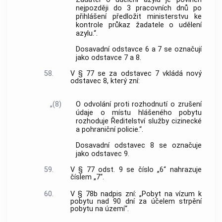
nejpozději do 3 pracovních dnů po
přihlášení předložit ministerstvu ke
kontrole průkaz žadatele o udělení
azylu.“.
Dosavadní odstavce 6 a 7 se označují
jako odstavce 7 a 8.
58.
V § 77 se za odstavec 7 vkládá nový
odstavec 8, který zní:
„(8)
O odvolání proti rozhodnutí o zrušení
údaje o místu hlášeného pobytu
rozhoduje Ředitelství služby cizinecké
a pohraniční policie.“.
Dosavadní odstavec 8 se označuje
jako odstavec 9.
59.
V § 77 odst. 9 se číslo „6“ nahrazuje
číslem „7“.
60.
V § 78b nadpis zní: „Pobyt na vízum k
pobytu nad 90 dní za účelem strpění
pobytu na území“.