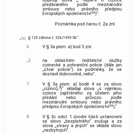
doplňují slova „, nejde-li o cizince
předávaného podle mezinárodní
smlouvy nebo právního předpisu
2a
Evropských společenství
)“.
Poznámka pod čarou č. 2a zní:
§ 129 zákona č. 326/1999 Sb.“.
„2a)
6.
V § 3a písm. a) bod 3 zní:
„3.
na oblastním ředitelství služby
cizinecké a pohraniční policie (dále jen
„útvar policie“) za podmínky, že se
dostavil dobrovolně, nebo“.
7.
V § 3a písm. a) bodě 4 se za slovo
3
„cizinců,
)“ vkládají slova „s výjimkou
cizince zajištěného za účelem jeho
předání nebo průvozu podle
mezinárodní smlouvy nebo právního
2a
předpisu Evropských společenství
),“.
8.
V § 3c odst. 1 úvodní části ustanovení
se slovo „bezplatného“ zrušuje a za
slova „stravy a jiných“ se vkládá slovo
„nezbytných“.