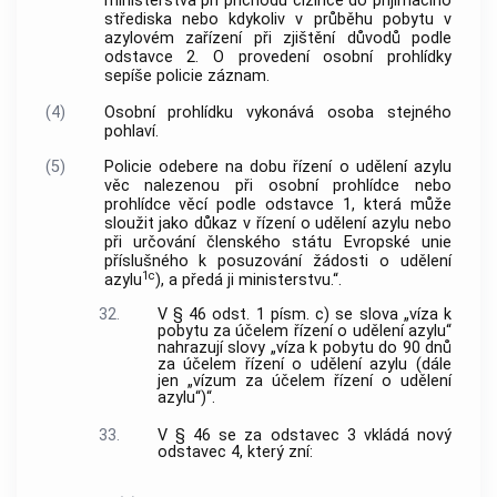
ministerstva při příchodu cizince do přijímacího
střediska nebo kdykoliv v průběhu pobytu v
azylovém zařízení při zjištění důvodů podle
odstavce 2. O provedení osobní prohlídky
sepíše policie záznam.
(4)
Osobní prohlídku vykonává osoba stejného
pohlaví.
(5)
Policie odebere na dobu řízení o udělení azylu
věc nalezenou při osobní prohlídce nebo
prohlídce věcí podle odstavce 1, která může
sloužit jako důkaz v řízení o udělení azylu nebo
při určování členského státu Evropské unie
příslušného k posuzování žádosti o udělení
1c
azylu
), a předá ji ministerstvu.“.
32.
V § 46 odst. 1 písm. c) se slova „víza k
pobytu za účelem řízení o udělení azylu“
nahrazují slovy „víza k pobytu do 90 dnů
za účelem řízení o udělení azylu (dále
jen „vízum za účelem řízení o udělení
azylu“)“.
33.
V § 46 se za odstavec 3 vkládá nový
odstavec 4, který zní: