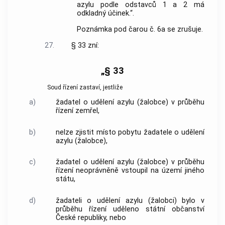
azylu podle odstavců 1 a 2 má
odkladný účinek.“.
Poznámka pod čarou č. 6a se zrušuje.
27.
§ 33 zní:
„§ 33
Soud řízení zastaví, jestliže
a)
žadatel o udělení azylu (žalobce) v průběhu
řízení zemřel,
b)
nelze zjistit místo pobytu žadatele o udělení
azylu (žalobce),
c)
žadatel o udělení azylu (žalobce) v průběhu
řízení neoprávněně vstoupil na území jiného
státu,
d)
žadateli o udělení azylu (žalobci) bylo v
průběhu řízení uděleno státní občanství
České republiky, nebo