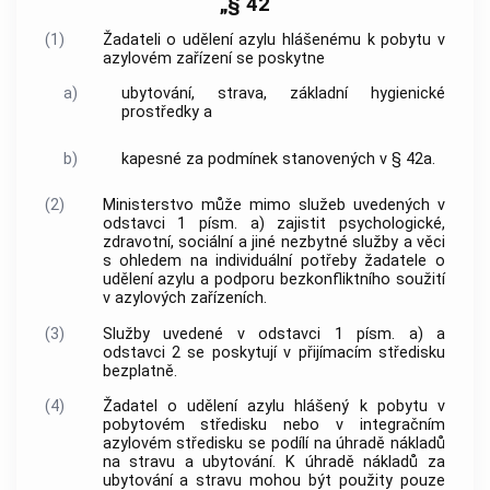
„§ 42
(1)
Žadateli o udělení azylu hlášenému k pobytu v
azylovém zařízení se poskytne
a)
ubytování, strava, základní hygienické
prostředky a
b)
kapesné za podmínek stanovených v § 42a.
(2)
Ministerstvo může mimo služeb uvedených v
odstavci 1 písm. a) zajistit psychologické,
zdravotní, sociální a jiné nezbytné služby a věci
s ohledem na individuální potřeby žadatele o
udělení azylu a podporu bezkonfliktního soužití
v azylových zařízeních.
(3)
Služby uvedené v odstavci 1 písm. a) a
odstavci 2 se poskytují v přijímacím středisku
bezplatně.
(4)
Žadatel o udělení azylu hlášený k pobytu v
pobytovém středisku nebo v integračním
azylovém středisku se podílí na úhradě nákladů
na stravu a ubytování. K úhradě nákladů za
ubytování a stravu mohou být použity pouze