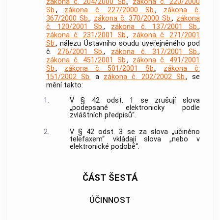
zákona č. 204/2000 Sb.
,
zákona č. 220/2000
Sb.
,
zákona č. 227/2000 Sb.
,
zákona č.
367/2000 Sb.
,
zákona č. 370/2000 Sb.
,
zákona
č. 120/2001 Sb.
,
zákona č. 137/2001 Sb.
,
zákona č. 231/2001 Sb.
,
zákona č. 271/2001
Sb.
, nálezu Ústavního soudu uveřejněného pod
č.
276/2001 Sb.
,
zákona č. 317/2001 Sb.
,
zákona č. 451/2001 Sb.
,
zákona č. 491/2001
Sb.
,
zákona č. 501/2001 Sb.
,
zákona č.
151/2002 Sb.
a
zákona č. 202/2002 Sb.
, se
mění takto:
1.
V § 42 odst. 1 se zrušují slova
„podepsané elektronicky podle
zvláštních předpisů“.
2.
V § 42 odst. 3 se za slova „učiněno
telefaxem“ vkládají slova „nebo v
elektronické podobě“.
ČÁST ŠESTÁ
ÚČINNOST