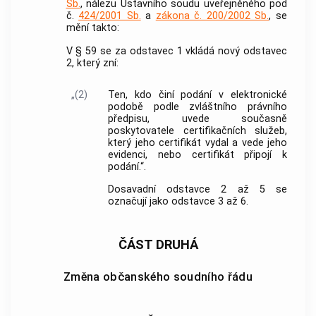
Sb.
, nálezu Ústavního soudu uveřejněného pod
č.
424/2001 Sb.
a
zákona č. 200/2002 Sb.
, se
mění takto:
V § 59 se za odstavec 1 vkládá nový odstavec
2, který zní:
„(2)
Ten, kdo činí podání v elektronické
podobě podle zvláštního právního
předpisu, uvede současně
poskytovatele certifikačních služeb,
který jeho certifikát vydal a vede jeho
evidenci, nebo certifikát připojí k
podání.“.
Dosavadní odstavce 2 až 5 se
označují jako odstavce 3 až 6.
ČÁST DRUHÁ
Změna občanského soudního řádu