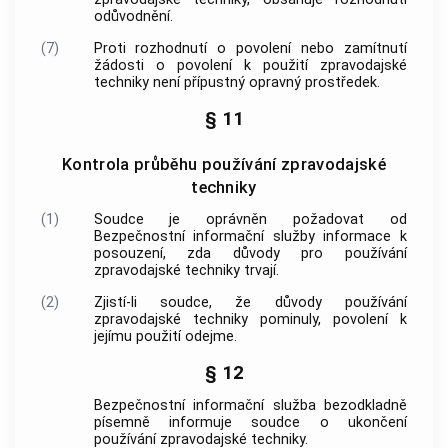
odůvodnění.
(7)
Proti rozhodnutí o povolení nebo zamítnutí
žádosti o povolení k použití
zpravodajské
techniky
není přípustný opravný prostředek.
§ 11
Kontrola průběhu používání zpravodajské
techniky
(1)
Soudce je oprávněn požadovat od
Bezpečnostní informační služby informace k
posouzení, zda důvody pro používání
zpravodajské techniky
trvají.
(2)
Zjistí-li soudce, že důvody používání
zpravodajské techniky
pominuly, povolení k
jejímu použití odejme.
§ 12
Bezpečnostní informační služba bezodkladně
písemně informuje soudce o ukončení
používání
zpravodajské techniky
.