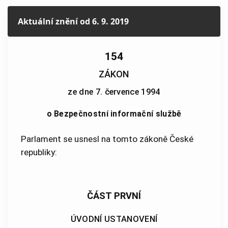
Aktuální znění
od 6. 9. 2019
154
ZÁKON
ze dne 7. července 1994
o Bezpečnostní informační službě
Parlament se usnesl na tomto zákoně České
republiky:
ČÁST PRVNÍ
ÚVODNÍ USTANOVENÍ