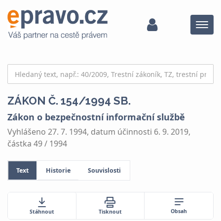
Menu
ZÁKON Č. 154/1994 SB.
Zákon o bezpečnostní informační službě
Vyhlášeno 27. 7. 1994, datum účinnosti 6. 9. 2019,
částka 49 / 1994
Text
Historie
Souvislosti
Obsah
Stáhnout
Tisknout