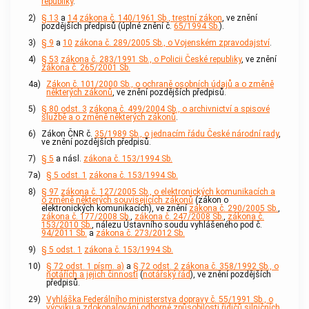
republiky
.
2)
§ 13
a
14
zákona č. 140/1961 Sb., trestní zákon
, ve znění
pozdějších předpisů (úplné znění č.
65/1994 Sb.
).
3)
§ 9
a
10
zákona č. 289/2005 Sb., o Vojenském zpravodajství
.
4)
§ 53
zákona č. 283/1991 Sb., o Policii České republiky
, ve znění
zákona č. 265/2001 Sb.
4a)
Zákon č. 101/2000 Sb., o ochraně osobních údajů a o změně
některých zákonů
, ve znění pozdějších předpisů.
5)
§ 80 odst. 3
zákona č. 499/2004 Sb., o archivnictví a spisové
službě a o změně některých zákonů
.
6)
Zákon ČNR č.
35/1989 Sb., o jednacím řádu České národní rady
,
ve znění pozdějších předpisů.
7)
§ 5
a násl.
zákona č. 153/1994 Sb.
7a)
§ 5 odst. 1
zákona č. 153/1994 Sb.
8)
§ 97
zákona č. 127/2005 Sb., o elektronických komunikacích a
o změně některých souvisejících zákonů
(zákon o
elektronických komunikacích), ve znění
zákona č. 290/2005 Sb.
,
zákona č. 177/2008 Sb.
,
zákona č. 247/2008 Sb.
,
zákona č.
153/2010 Sb.
, nálezu
Ústavního soudu
vyhlášeného pod č.
94/2011 Sb.
a
zákona č. 273/2012 Sb.
9)
§ 5 odst. 1
zákona č. 153/1994 Sb.
10)
§ 72 odst. 1 písm. a)
a
§ 72 odst. 2
zákona č. 358/1992 Sb., o
notářích a jejich činnosti
(
notářský řád
), ve znění pozdějších
předpisů.
29)
Vyhláška Federálního ministerstva dopravy č. 55/1991 Sb., o
výcviku a zdokonalování odborné způsobilosti řidičů silničních