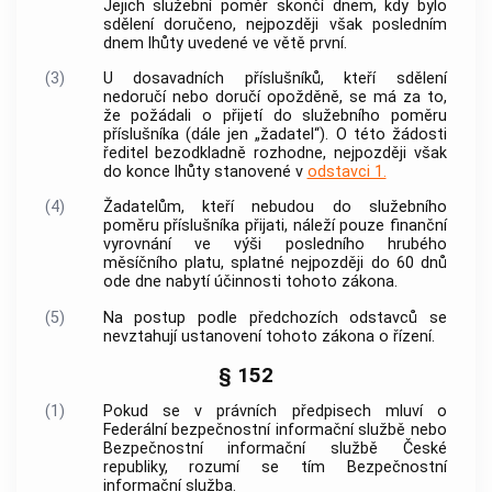
Jejich služební poměr skončí dnem, kdy bylo
sdělení doručeno, nejpozději však posledním
dnem lhůty uvedené ve větě první.
(3)
U dosavadních příslušníků, kteří sdělení
nedoručí nebo doručí opožděně, se má za to,
že požádali o přijetí do služebního poměru
příslušníka (dále jen „žadatel“). O této žádosti
ředitel bezodkladně rozhodne, nejpozději však
do konce lhůty stanovené v
odstavci 1.
(4)
Žadatelům, kteří nebudou do služebního
poměru příslušníka přijati, náleží pouze finanční
vyrovnání ve výši posledního hrubého
měsíčního platu, splatné nejpozději do 60 dnů
ode dne nabytí účinnosti tohoto zákona.
(5)
Na postup podle předchozích odstavců se
nevztahují ustanovení tohoto zákona o řízení.
§ 152
(1)
Pokud se v právních předpisech mluví o
Federální bezpečnostní informační službě nebo
Bezpečnostní informační službě České
republiky, rozumí se tím Bezpečnostní
informační služba.