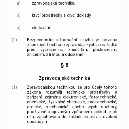
a)
zpravodajská technika
,
b)
krycí prostředky a krycí doklady,
c)
sledování.
(2)
Bezpečnostní informační služba je povinna
zabezpečit ochranu zpravodajských prostředků
před vyzrazením, zneužitím, poškozením,
zničením, ztrátou a odcizením.
§ 8
Zpravodajská technika
(1)
Zpravodajskou technikou
se pro účely tohoto
zákona rozumějí technické prostředky a
zařízení, zejména elektronické, fototechnické,
chemické, fyzikálně-chemické, radiotechnické,
optické, mechanické anebo jejich soubory,
používané utajovaným způsobem, pokud je při
něm zasahováno do základních práv a svobod
občanů při