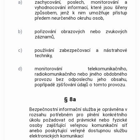
a)
zachycování, poslech, monitorování a
vyhodnocování informací, které jsou šířeny
způsobem, jenž k nim umožňuje přístup
předem neurčeného okruhu osob,
b)
pořizování obrazových nebo zvukových
záznamů,
c)
používání zabezpečovací a nástrahové
techniky,
d)
monitorování telekomunikačního,
radiokomunikačního nebo jiného obdobného
provozu bez odposlechu jeho obsahu,
popřípadě zjišťování údajů o tomto provozu.
§ 8a
Bezpečnostní informační služba je oprávněna v
rozsahu potřebném pro plnění konkrétního
úkolu požadovat od právnické nebo fyzické
osoby zajišťující veřejnou komunikační síť
anebo poskytující veřejně dostupnou službu
elektronických komunikací