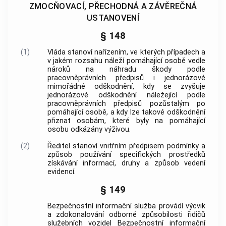
ZMOCŇOVACÍ, PŘECHODNÁ A ZÁVĚREČNÁ
USTANOVENÍ
§ 148
(1)
Vláda stanoví nařízením, ve kterých případech a
v jakém rozsahu náleží pomáhající osobě vedle
nároků na náhradu škody podle
pracovněprávních předpisů i jednorázové
mimořádné odškodnění, kdy se zvyšuje
jednorázové odškodnění náležející podle
pracovněprávních předpisů pozůstalým po
pomáhající osobě, a kdy lze takové odškodnění
přiznat osobám, které byly na pomáhající
osobu odkázány výživou.
(2)
Ředitel stanoví vnitřním předpisem podmínky a
způsob používání
specifických prostředků
získávání informací
, druhy a způsob vedení
evidencí.
§ 149
Bezpečnostní informační služba provádí výcvik
a zdokonalování odborné způsobilosti řidičů
služebních vozidel Bezpečnostní informační