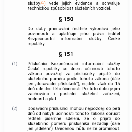
29
služby,
)
vede jejich evidence a schvaluje
technickou způsobilost služebních vozidel.
§ 150
Do doby jmenování ředitele vykonává jeho
povinnosti a uplatňuje jeho práva ředitel
Bezpečnostní informační služby České
republiky.
§ 151
(1)
Příslušníci Bezpečnostní informační služby
České republiky se dnem účinnosti tohoto
zákona považují za příslušníky přijaté do
služebního poměru podle tohoto zákona (dále
jen „dosavadní příslušník“), nejdéle však do 15
dnů ode dne této účinnosti. Po tuto dobu je jim
zachováno i poslední služební zařazení,
hodnost a plat.
(2)
Dosavadní příslušníci mohou nejpozději do pěti
dnů od nabytí účinnosti tohoto zákona doručit
řediteli písemné sdělení, že o přijetí do
služebního poměru příslušníka nežádají (dále
jen „sdělení“). Uvedenou lhůtu nelze prominout.