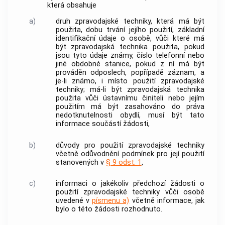
která obsahuje
a)
druh
zpravodajské techniky
, která má být
použita, dobu trvání jejího použití, základní
identifikační údaje o osobě, vůči které má
být
zpravodajská technika
použita, pokud
jsou tyto údaje známy, číslo telefonní nebo
jiné obdobné stanice, pokud z ní má být
prováděn odposlech, popřípadě záznam, a
je-li známo, i místo použití
zpravodajské
techniky
; má-li být
zpravodajská technika
použita vůči ústavnímu činiteli nebo jejím
použitím má být zasahováno do práva
nedotknutelnosti obydlí, musí být tato
informace součástí žádosti,
b)
důvody pro použití
zpravodajské techniky
včetně odůvodnění podmínek pro její použití
stanovených v
§ 9 odst. 1
,
c)
informaci o jakékoliv předchozí žádosti o
použití
zpravodajské techniky
vůči osobě
uvedené v
písmenu a)
včetně informace, jak
bylo o této žádosti rozhodnuto.