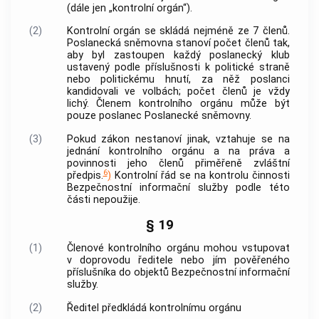
(dále jen „kontrolní orgán“).
(2)
Kontrolní orgán se skládá nejméně ze 7 členů.
Poslanecká sněmovna stanoví počet členů tak,
aby byl zastoupen každý poslanecký klub
ustavený podle příslušnosti k politické straně
nebo politickému hnutí, za něž poslanci
kandidovali ve volbách; počet členů je vždy
lichý. Členem kontrolního orgánu může být
pouze poslanec Poslanecké sněmovny.
(3)
Pokud zákon nestanoví jinak, vztahuje se na
jednání kontrolního orgánu a na práva a
povinnosti jeho členů přiměřeně zvláštní
6
předpis.
)
Kontrolní řád se na kontrolu činnosti
Bezpečnostní informační služby podle této
části nepoužije.
§ 19
(1)
Členové kontrolního orgánu mohou vstupovat
v doprovodu ředitele nebo jím pověřeného
příslušníka do objektů Bezpečnostní informační
služby.
(2)
Ředitel předkládá kontrolnímu orgánu