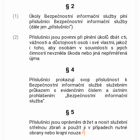
§ 2
(1)
Úkoly Bezpečnostní informační služby plní
příslušníci Bezpečnostní informační služby
(dále jen „příslušníci“).
(2)
Příslušníci jsou povinni při plnění úkolů dbát cti,
vážnosti a důstojnosti osob i své vlastní, jakož
i toho, aby osobám v souvislosti s jejich
činností nevznikla škoda nebo jiná nepřiměřená
újma.
§ 4
Příslušníci prokazují svoji příslušnost k
Bezpečnostní informační službě služebním
průkazem s evidenčním číslem a ústním
prohlášením: „Bezpečnostní informační
služba“.
§ 5
Příslušníci jsou oprávněni držet a nosit služební
střelnou zbraň a použít ji v případech nutné
2
obrany nebo krajní nouze.
)