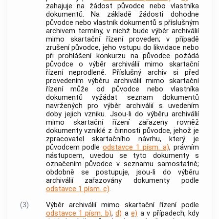
zahajuje na žádost
původce
nebo vlastníka
dokumentů
. Na základě žádosti dohodne
původce
nebo vlastník
dokumentů
s příslušným
archivem
termíny, v nichž bude
výběr archiválií
mimo skartační řízení proveden; v případě
zrušení
původce
, jeho vstupu do likvidace nebo
při prohlášení konkurzu na
původce
požádá
původce
o
výběr archiválií
mimo skartační
řízení neprodleně. Příslušný
archiv
si před
provedením
výběru archiválií
mimo skartační
řízení může od
původce
nebo vlastníka
dokumentů
vyžádat seznam
dokumentů
navržených pro
výběr archiválií
s uvedením
doby jejich vzniku. Jsou-li do
výběru archiválií
mimo skartační řízení zařazeny rovněž
dokumenty
vzniklé z činnosti
původce
, jehož je
zpracovatel skartačního návrhu, který je
původcem
podle
odstavce 1 písm. a)
, právním
nástupcem, uvedou se tyto
dokumenty
s
označením
původce
v seznamu samostatně;
obdobně se postupuje, jsou-li do
výběru
archiválií
zařazovány
dokumenty
podle
odstavce 1 písm. c)
.
(3)
Výběr archiválií
mimo skartační řízení podle
odstavce 1 písm. b)
,
d)
a
e)
a v případech, kdy