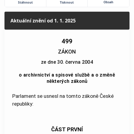
Obsah
Stáhnout
Tisknout
Aktuální znění
od 1. 1. 2025
499
ZÁKON
ze dne 30. června 2004
o archivnictví a spisové službě a o změně
některých zákonů
Parlament se usnesl na tomto zákoně České
republiky:
ČÁST PRVNÍ