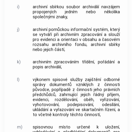
i)
archivní sbírkou
soubor
archiválií
navzájem
propojených jedním nebo několika
společnými znaky,
j)
archivní pomůckou
informační systém, který
se vytváří při
archivním zpracování
a slouží
pro evidenci a orientaci v obsahu a časovém
rozsahu
archivního fondu
,
archivní sbírky
nebo jejich částí,
k)
archivním zpracováním
třídění, pořádání a
popis
archiválií
,
l)
výkonem spisové služby
zajištění odborné
správy
dokumentů
vzniklých z činnosti
původce
, popřípadě z činnosti jeho právních
předchůdců, zahrnující jejich řádný příjem,
evidenci, rozdělování, oběh, vyřizování,
vyhotovování, podepisování, odesílání,
ukládání a vyřazování ve skartačním řízení, a
to včetně kontroly těchto činností,
m)
spisovnou místo určené k uložení,