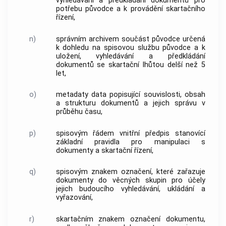
vyhledávání a předkládání
dokumentů
pro
potřebu
původce
a k provádění skartačního
řízení,
n)
správním archivem
součást
původce
určená
k dohledu na spisovou službu
původce
a k
uložení, vyhledávání a předkládání
dokumentů
se
skartační lhůtou
delší než 5
let,
o)
metadaty data popisující souvislosti, obsah
a strukturu
dokumentů
a jejich správu v
průběhu času,
p)
spisovým řádem
vnitřní předpis stanovící
základní pravidla pro manipulaci s
dokumenty
a skartační řízení,
q)
spisovým znakem
označení, které zařazuje
dokumenty
do věcných skupin pro účely
jejich budoucího vyhledávání, ukládání a
vyřazování,
r)
skartačním znakem
označení
dokumentu
,