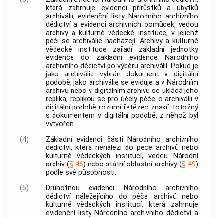
která zahrnuje evidenci přírůstků a úbytků
archiválií
, evidenční listy Národního archivního
dědictví a evidenci
archivních pomůcek
, vedou
archivy
a kulturně vědecké instituce, v jejichž
péči se
archiválie
nacházejí.
Archivy
a kulturně
vědecké instituce zařadí základní jednotky
evidence do základní evidence Národního
archivního dědictví po
výběru archiválií
. Pokud je
jako
archiválie
vybrán
dokument
v digitální
podobě, jako
archiválie
se eviduje a v
Národním
archivu
nebo v digitálním
archivu
se ukládá jeho
replika
;
replikou
se pro účely
péče o archiválii
v
digitální podobě rozumí řetězec znaků totožný
s
dokumentem
v digitální podobě, z něhož byl
vytvořen.
(4)
Základní evidenci části Národního archivního
dědictví, která nenáleží do péče
archivů
nebo
kulturně vědeckých institucí, vedou
Národní
archiv
(
§ 46
) nebo státní oblastní
archivy
(
§ 49
)
podle své působnosti.
(5)
Druhotnou evidenci Národního archivního
dědictví náležejícího do péče
archivů
nebo
kulturně vědeckých institucí, která zahrnuje
evidenční listy Národního archivního dědictví a