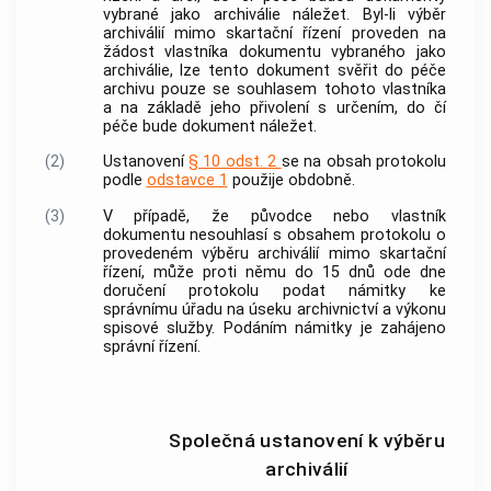
vybrané jako
archiválie
náležet. Byl-li
výběr
archiválií
mimo skartační řízení proveden na
žádost vlastníka
dokumentu
vybraného jako
archiválie
, lze tento
dokument
svěřit do péče
archivu
pouze se souhlasem tohoto vlastníka
a na základě jeho přivolení s určením, do čí
péče bude
dokument
náležet.
(2)
Ustanovení
§ 10 odst. 2
se na obsah protokolu
podle
odstavce 1
použije obdobně.
(3)
V případě, že
původce
nebo vlastník
dokumentu
nesouhlasí s obsahem protokolu o
provedeném
výběru archiválií
mimo skartační
řízení, může proti němu do 15 dnů ode dne
doručení protokolu podat námitky ke
správnímu úřadu na úseku
archivnictví
a
výkonu
spisové služby
. Podáním námitky je zahájeno
správní řízení.
Společná ustanovení k výběru
archiválií