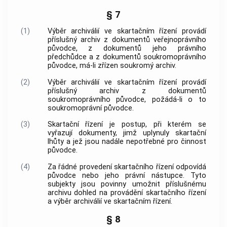
§ 7
(1)
Výběr archiválií
ve skartačním řízení provádí
příslušný
archiv
z
dokumentů
veřejnoprávního
původce
, z
dokumentů
jeho právního
předchůdce a z
dokumentů
soukromoprávního
původce
, má-li zřízen
soukromý archiv
.
(2)
Výběr archiválií
ve skartačním řízení provádí
příslušný
archiv
z
dokumentů
soukromoprávního
původce
, požádá-li o to
soukromoprávní
původce
.
(3)
Skartační řízení je postup, při kterém se
vyřazují
dokumenty
, jimž uplynuly
skartační
lhůty
a jež jsou nadále nepotřebné pro činnost
původce
.
(4)
Za řádné provedení skartačního řízení odpovídá
původce
nebo jeho právní nástupce. Tyto
subjekty jsou povinny umožnit příslušnému
archivu
dohled na provádění skartačního řízení
a
výběr archiválií
ve skartačním řízení.
§ 8