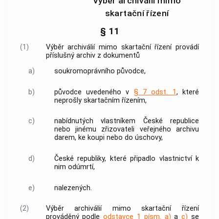
Výběr archiválií mimo
skartační řízení
§ 11
(1)
Výběr archiválií
mimo skartační řízení provádí
příslušný
archiv
z
dokumentů
a)
soukromoprávního
původce
,
b)
původce
uvedeného v
§ 7 odst. 1
, které
neprošly skartačním řízením,
c)
nabídnutých vlastníkem České republice
nebo jinému zřizovateli veřejného
archivu
darem, ke koupi nebo do úschovy,
d)
České republiky, které připadlo vlastnictví k
nim odúmrtí,
e)
nalezených.
(2)
Výběr archiválií
mimo skartační řízení
prováděný podle
odstavce 1 písm. a)
a
c)
se