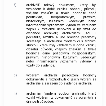
f)
archiválií
takový
dokument
, který byl
vzhledem k době vzniku, obsahu, původu,
vnějším znakům a trvalé hodnotě dané
politickým, hospodářským, právním,
historickým, kulturním, vědeckým nebo
informačním významem vybrán ve veřejném
zájmu k trvalému uchování a byl vzat do
evidence
archiválií
;
archiváliemi
jsou i
pečetidla, razítka a jiné hmotné předměty
související s
archivním fondem
či s
archivní
sbírkou
, které byly vzhledem k době vzniku,
obsahu, původu, vnějším znakům a trvalé
hodnotě dané politickým, hospodářským,
právním, historickým, kulturním, vědeckým
nebo informačním významem vybrány a
vzaty do evidence,
g)
výběrem archiválií
posouzení hodnoty
dokumentů
a rozhodnutí o jejich vybrání za
archiválie
a zařazení do evidence
archiválií
,
h)
archivním fondem
soubor
archiválií
, který
vznikl výběrem z
dokumentů
vytvořených z
činnosti
původce
,