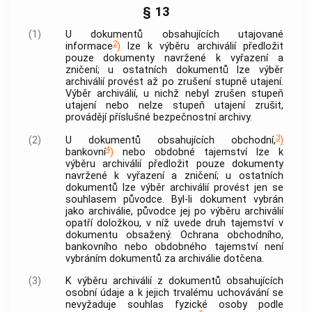
§ 13
(1)
U
dokumentů
obsahujících
utajované
2
informace
)
lze k
výběru archiválií
předložit
pouze
dokumenty
navržené k vyřazení a
zničení; u ostatních
dokumentů
lze
výběr
archiválií
provést až po zrušení stupně utajení.
Výběr archiválií
, u nichž nebyl zrušen stupeň
utajení nebo nelze stupeň utajení zrušit,
provádějí příslušné bezpečnostní archivy.
3
(2)
U
dokumentů
obsahujících obchodní,
)
4
bankovní
)
nebo obdobné tajemství lze k
výběru archiválií
předložit pouze
dokumenty
navržené k vyřazení a zničení; u ostatních
dokumentů
lze
výběr archiválií
provést jen se
souhlasem
původce
. Byl-li
dokument
vybrán
jako
archiválie
,
původce
jej po
výběru archiválií
opatří doložkou, v níž uvede druh tajemství v
dokumentu
obsažený. Ochrana obchodního,
bankovního nebo obdobného tajemství není
vybráním
dokumentů
za
archiválie
dotčena.
(3)
K
výběru archiválií
z
dokumentů
obsahujících
osobní údaje
a k jejich trvalému uchovávání se
nevyžaduje souhlas fyzické osoby podle