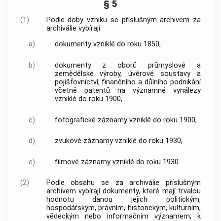
§ 5
(1)
Podle doby vzniku se příslušným
archivem
za
archiválie
vybírají
a)
dokumenty
vzniklé do roku 1850,
b)
dokumenty
z oborů průmyslové a
zemědělské výroby, úvěrové soustavy a
pojišťovnictví, finančního a důlního podnikání
včetně patentů na významné vynálezy
vzniklé do roku 1900,
c)
fotografické záznamy vzniklé do roku 1900,
d)
zvukové záznamy vzniklé do roku 1930,
e)
filmové záznamy vzniklé do roku 1930.
(2)
Podle obsahu se za
archiválie
příslušným
archivem
vybírají
dokumenty
, které mají trvalou
hodnotu danou jejich politickým,
hospodářským, právním, historickým, kulturním,
vědeckým nebo informačním významem; k