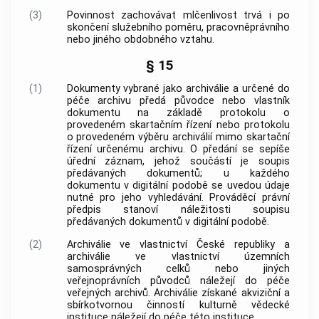
(3)
Povinnost zachovávat mlčenlivost trvá i po
skončení služebního poměru, pracovněprávního
nebo jiného obdobného vztahu.
§ 15
(1)
Dokumenty
vybrané jako
archiválie
a určené do
péče
archivu
předá
původce
nebo vlastník
dokumentu
na základě protokolu o
provedeném skartačním řízení nebo protokolu
o provedeném
výběru archiválií
mimo skartační
řízení určenému
archivu
. O předání se sepíše
úřední záznam, jehož součástí je soupis
předávaných
dokumentů
; u každého
dokumentu
v digitální podobě se uvedou údaje
nutné pro jeho vyhledávání. Prováděcí právní
předpis stanoví náležitosti soupisu
předávaných
dokumentů
v digitální podobě.
(2)
Archiválie
ve vlastnictví České republiky a
archiválie
ve vlastnictví územních
samosprávných celků nebo jiných
veřejnoprávních
původců
náležejí do péče
veřejných
archivů
.
Archiválie
získané akviziční a
sbírkotvornou činností kulturně vědecké
instituce náležejí do péče této instituce.