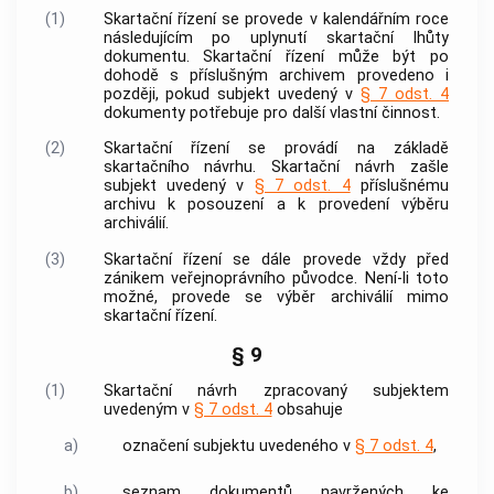
(1)
Skartační řízení se provede v kalendářním roce
následujícím po uplynutí
skartační lhůty
dokumentu
. Skartační řízení může být po
dohodě s příslušným
archivem
provedeno i
později, pokud subjekt uvedený v
§ 7 odst. 4
dokumenty
potřebuje pro další vlastní činnost.
(2)
Skartační řízení se provádí na základě
skartačního návrhu. Skartační návrh zašle
subjekt uvedený v
§ 7 odst. 4
příslušnému
archivu
k posouzení a k provedení
výběru
archiválií
.
(3)
Skartační řízení se dále provede vždy před
zánikem veřejnoprávního
původce
. Není-li toto
možné, provede se
výběr archiválií
mimo
skartační řízení.
§ 9
(1)
Skartační návrh zpracovaný subjektem
uvedeným v
§ 7 odst. 4
obsahuje
a)
označení subjektu uvedeného v
§ 7 odst. 4
,
b)
seznam
dokumentů
navržených ke