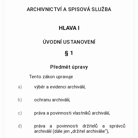
ARCHIVNICTVÍ A SPISOVÁ SLUŽBA
HLAVA I
ÚVODNÍ USTANOVENÍ
§ 1
Předmět úpravy
Tento zákon upravuje
a)
výběr a evidenci
archiválií
,
b)
ochranu
archiválií
,
c)
práva a povinnosti vlastníků
archiválií
,
d)
práva a povinnosti držitelů a správců
archiválií
(dále jen „držitel
archiválie
“),