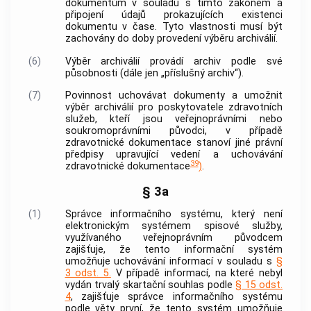
dokumentům
v souladu s tímto zákonem a
připojení údajů prokazujících existenci
dokumentu
v čase. Tyto vlastnosti musí být
zachovány do doby provedení
výběru archiválií
.
(6)
Výběr archiválií
provádí
archiv
podle své
působnosti (dále jen „příslušný
archiv
“).
(7)
Povinnost uchovávat
dokumenty
a umožnit
výběr archiválií
pro poskytovatele zdravotních
služeb, kteří jsou veřejnoprávními nebo
soukromoprávními
původci
, v případě
zdravotnické dokumentace stanoví jiné právní
předpisy upravující vedení a uchovávání
39
zdravotnické dokumentace
)
.
§ 3a
(1)
Správce informačního systému, který není
elektronickým systémem spisové služby,
využívaného veřejnoprávním
původcem
zajišťuje, že tento informační systém
umožňuje uchovávání informací v souladu s
§
3 odst. 5.
V případě informací, na které nebyl
vydán trvalý skartační souhlas podle
§ 15 odst.
4
, zajišťuje správce informačního systému
podle věty první, že tento systém umožňuje