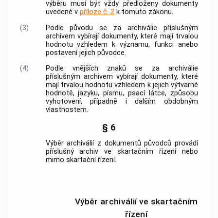
výběru musí být vždy předloženy
dokumenty
uvedené v
příloze č. 2
k tomuto zákonu.
(3)
Podle původu se za
archiválie
příslušným
archivem
vybírají
dokumenty
, které mají trvalou
hodnotu vzhledem k významu, funkci anebo
postavení jejich
původce
.
(4)
Podle vnějších znaků se za
archiválie
příslušným
archivem
vybírají
dokumenty
, které
mají trvalou hodnotu vzhledem k jejich výtvarné
hodnotě, jazyku, písmu, psací látce, způsobu
vyhotovení, případně i dalším obdobným
vlastnostem.
§ 6
Výběr archiválií
z
dokumentů
původců
provádí
příslušný
archiv
ve skartačním řízení nebo
mimo skartační řízení.
Výběr archiválií ve skartačním
řízení