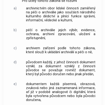
Pro účely tohoto zákona se rozumí
a)
archivnictvím
obor lidské činnosti zaměřený
na péči o
archiválie
jako součásti národního
kulturního dědictví a plnící funkce správní,
informační, vědecké a kulturní,
b)
péčí o archiválie
jejich výběr, evidence,
ochrana,
archivní zpracování
, uložení a
zpřístupnění,
c)
archivem
zařízení podle tohoto zákona,
které slouží k ukládání
archiválií
a péči o ně,
d)
původcem
každý, z jehož činnosti
dokument
vznikl; za
dokument
vzniklý z činnosti
původce
se považuje rovněž
dokument
,
který byl
původci
doručen nebo jinak předán,
e)
dokumentem
každá písemná, obrazová,
zvuková nebo jiná zaznamenaná informace,
ať již v podobě analogové či digitální, která
byla vytvořena
původcem
nebo byla
původci
doručena,