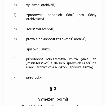
e)
využívání
archiválií
,
f)
zpracování osobních údajů
pro účely
archivnictví
,
g)
soustavu
archivů
,
h)
práva a povinnosti zřizovatelů
archivů
,
i)
spisovou službu,
j)
působnost Ministerstva vnitra (dále jen
„ministerstvo“) a dalších správních úřadů na
úseku
archivnictví
a
výkonu spisové služby
,
k)
přestupky.
§ 2
Vymezení pojmů