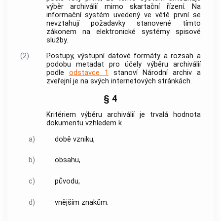
výběr archiválií
mimo skartační řízení. Na
informační systém uvedený ve větě první se
nevztahují požadavky stanovené tímto
zákonem na elektronické systémy spisové
služby.
(2)
Postupy, výstupní datové formáty a rozsah a
podobu metadat pro účely
výběru archiválií
podle
odstavce 1
stanoví
Národní archiv
a
zveřejní je na svých internetových stránkách.
§ 4
Kritériem
výběru archiválií
je trvalá hodnota
dokumentu
vzhledem k
a)
době vzniku,
b)
obsahu,
c)
původu,
d)
vnějším znakům.