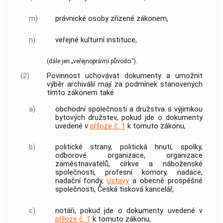
m)
právnické osoby zřízené zákonem,
n)
veřejné kulturní instituce,
(dále jen „veřejnoprávní
původci
“).
(2)
Povinnost uchovávat
dokumenty
a umožnit
výběr archiválií
mají za podmínek stanovených
tímto zákonem také
a)
obchodní společnosti a družstva s výjimkou
bytových družstev, pokud jde o
dokumenty
uvedené v
příloze č. 1
k tomuto zákonu,
b)
politické strany, politická hnutí, spolky,
odborové organizace, organizace
zaměstnavatelů, církve a náboženské
společnosti, profesní komory, nadace,
nadační fondy,
ústavy
a obecně prospěšné
společnosti, Česká tisková kancelář,
c)
notáři, pokud jde o
dokumenty
uvedené v
příloze č. 1
k tomuto zákonu,