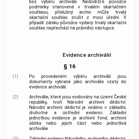
bez
výběru archiválií
. Nedodrží-li
původce
podmínky stanovené v trvalém skartačním
souhlasu, příslušný
archiv
může trvalý
skartační souhlas zrušit z moci úřední. V
případě zániku
původce
vydaný trvalý skartační
souhlas nepřechází na právního nástupce.
Evidence archiválií
§ 16
(1)
Po provedeném
výběru archiválií
jsou
dokumenty
vybrané jako
archiválie
vzaty do
evidence
archiválií
.
(2)
Archiválie
, které jsou evidovány na území České
republiky, tvoří Národní archivní dědictví.
Národní archivní dědictví je vedeno v základní,
druhotné a ústřední evidenci. Základní
jednotkou evidence je
archivní fond
,
archivní
sbírka
nebo jejich část nebo jednotlivá
archiválie
.
(3)
Základní evidenci Národního archivního dědictví,