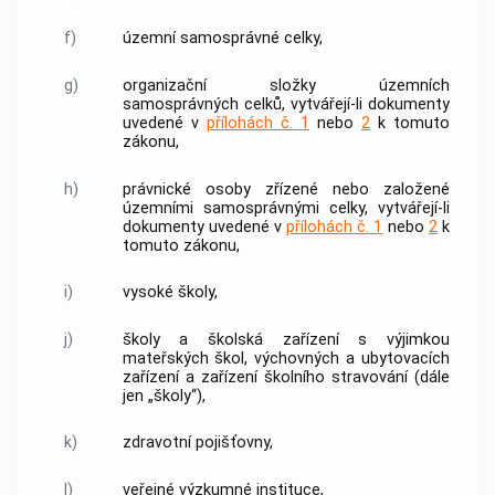
f)
územní samosprávné celky,
g)
organizační složky územních
samosprávných celků, vytvářejí-li
dokumenty
uvedené v
přílohách č. 1
nebo
2
k tomuto
zákonu,
h)
právnické osoby zřízené nebo založené
územními samosprávnými celky, vytvářejí-li
dokumenty
uvedené v
přílohách č. 1
nebo
2
k
tomuto zákonu,
i)
vysoké školy,
j)
školy a školská zařízení s výjimkou
mateřských škol, výchovných a ubytovacích
zařízení a zařízení školního stravování (dále
jen „školy“),
k)
zdravotní pojišťovny,
l)
veřejné výzkumné instituce,