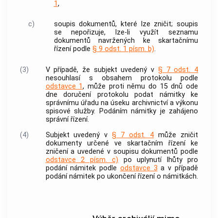
1
,
c)
soupis
dokumentů
, které lze zničit; soupis
se nepořizuje, lze-li využít seznamu
dokumentů
navržených ke skartačnímu
řízení podle
§ 9 odst. 1 písm. b)
.
(3)
V případě, že subjekt uvedený v
§ 7 odst. 4
nesouhlasí s obsahem protokolu podle
odstavce 1
, může proti němu do 15 dnů ode
dne doručení protokolu podat námitky ke
správnímu úřadu na úseku
archivnictví
a
výkonu
spisové služby
. Podáním námitky je zahájeno
správní řízení.
(4)
Subjekt uvedený v
§ 7 odst. 4
může zničit
dokumenty
určené ve skartačním řízení ke
zničení a uvedené v soupisu
dokumentů
podle
odstavce 2 písm. c)
po uplynutí lhůty pro
podání námitek podle
odstavce 3
a v případě
podání námitek po ukončení řízení o námitkách.