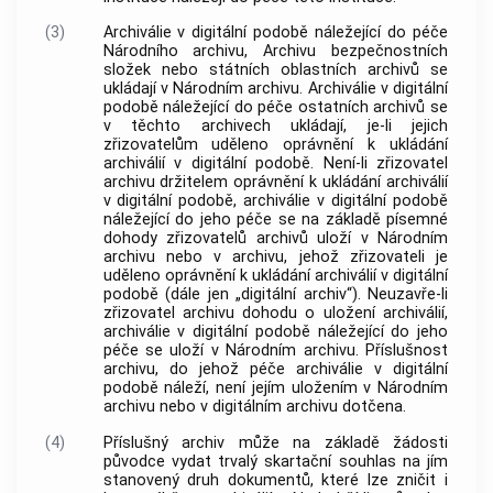
(3)
Archiválie
v digitální podobě náležející do péče
Národního archivu
,
Archivu
bezpečnostních
složek nebo státních oblastních
archivů
se
ukládají v
Národním archivu
.
Archiválie
v digitální
podobě náležející do péče ostatních
archivů
se
v těchto
archivech
ukládají, je-li jejich
zřizovatelům uděleno oprávnění k ukládání
archiválií
v digitální podobě. Není-li zřizovatel
archivu
držitelem oprávnění k ukládání
archiválií
v digitální podobě,
archiválie
v digitální podobě
náležející do jeho péče se na základě písemné
dohody zřizovatelů
archivů
uloží v
Národním
archivu
nebo v
archivu
, jehož zřizovateli je
uděleno oprávnění k ukládání
archiválií
v digitální
podobě (dále jen „digitální
archiv
“). Neuzavře-li
zřizovatel
archivu
dohodu o uložení
archiválií
,
archiválie
v digitální podobě náležející do jeho
péče se uloží v
Národním archivu
. Příslušnost
archivu
, do jehož péče
archiválie
v digitální
podobě náleží, není jejím uložením v
Národním
archivu
nebo v digitálním
archivu
dotčena.
(4)
Příslušný
archiv
může na základě žádosti
původce
vydat trvalý skartační souhlas na jím
stanovený druh
dokumentů
, které lze zničit i