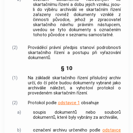
skartačnímu řízení a dobu jejich vzniku; jsou-
li do
výběru archiválií
ve skartačním řízení
zařazeny rovněž
dokumenty
vzniklé z
činnosti
původce
, jehož je zpracovatel
skartačního návrhu právním nástupcem,
uvedou se tyto
dokumenty
s označením
tohoto
původce
v seznamu samostatně.
(2)
Prováděcí právní předpis stanoví podrobnosti
skartačního řízení a postupu při vyřazování
dokumentů
.
§ 10
(1)
Na základě skartačního řízení příslušný
archiv
určí, do čí péče budou
dokumenty
vybrané jako
archiválie
náležet, a vyhotoví protokol o
provedeném skartačním řízení.
(2)
Protokol podle
odstavce 1
obsahuje
a)
soupis
dokumentů
nebo souborů
dokumentů
, které byly vybrány za
archiválie
,
b)
označení
archivu
určeného podle
odstavce