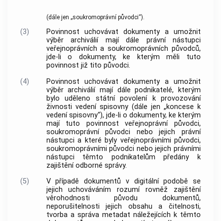
(dále jen „soukromoprávní
původci
“).
(3)
Povinnost uchovávat
dokumenty
a umožnit
výběr archiválií
mají dále právní nástupci
veřejnoprávních a soukromoprávních
původců
,
jde-li o
dokumenty
, ke kterým měli tuto
povinnost již tito
původci
.
(4)
Povinnost uchovávat
dokumenty
a umožnit
výběr archiválií
mají dále podnikatelé, kterým
bylo uděleno státní povolení k provozování
živnosti
vedení spisovny (dále jen „koncese k
vedení spisovny“), jde-li o
dokumenty
, ke kterým
mají tuto povinnost veřejnoprávní
původci
,
soukromoprávní
původci
nebo jejich právní
nástupci a které byly veřejnoprávními
původci
,
soukromoprávními
původci
nebo jejich právními
nástupci těmto podnikatelům předány k
zajištění odborné správy.
(5)
V případě
dokumentů
v digitální podobě se
jejich uchováváním rozumí rovněž zajištění
věrohodnosti původu
dokumentů
,
neporušitelnosti jejich obsahu a čitelnosti,
tvorba a správa metadat náležejících k těmto