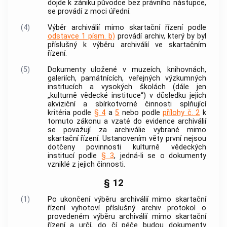
dojde k zániku
původce
bez právního nástupce,
se provádí z moci úřední.
(4)
Výběr archiválií
mimo skartační řízení podle
odstavce 1 písm. b)
provádí
archiv
, který by byl
příslušný k
výběru archiválií
ve skartačním
řízení.
(5)
Dokumenty
uložené v muzeích, knihovnách,
galeriích, památnících, veřejných výzkumných
institucích a vysokých školách (dále jen
„kulturně vědecké instituce“) v důsledku jejich
akviziční a sbírkotvorné činnosti splňující
kritéria podle
§ 4
a
5
nebo podle
přílohy č. 2
k
tomuto zákonu a vzaté do evidence
archiválií
se považují za
archiválie
vybrané mimo
skartační řízení. Ustanovením věty první nejsou
dotčeny povinnosti kulturně vědeckých
institucí podle
§ 3
, jedná-li se o
dokumenty
vzniklé z jejich činnosti.
§ 12
(1)
Po ukončení
výběru archiválií
mimo skartační
řízení vyhotoví příslušný
archiv
protokol o
provedeném
výběru archiválií
mimo skartační
řízení a určí, do čí péče budou
dokumenty