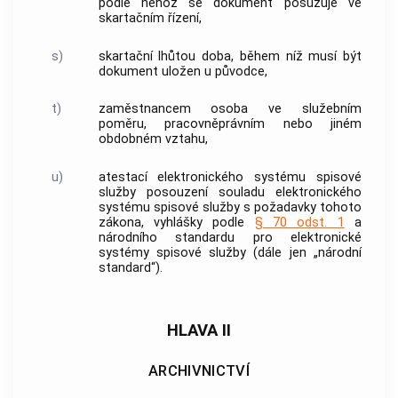
podle něhož se
dokument
posuzuje ve
skartačním řízení,
s)
skartační lhůtou
doba, během níž musí být
dokument
uložen u
původce
,
t)
zaměstnancem osoba ve služebním
poměru, pracovněprávním nebo jiném
obdobném vztahu,
u)
atestací elektronického systému spisové
služby posouzení souladu elektronického
systému spisové služby s požadavky tohoto
zákona, vyhlášky podle
§ 70 odst. 1
a
národního standardu pro elektronické
systémy spisové služby (dále jen „národní
standard“).
HLAVA II
ARCHIVNICTVÍ