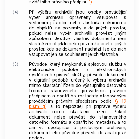
5
zvláštního právního předpisu.
)
(4)
Při
výběru archiválií
jsou osoby provádějící
výběr archiválií
oprávněny vstupovat s
vědomím
původce
nebo vlastníka
dokumentu
do objektů, na pozemky a do jiných prostor,
pokud nelze
výběr archiválií
provést jiným
způsobem. Jestliže vlastník
dokumentu
není
vlastníkem objektu nebo pozemku anebo jiných
prostor, kde se
dokument
nachází, lze do nich
vstupovat jen se souhlasem jejich vlastníka.
(5)
Původce
, který nevykonává spisovou službu v
elektronické podobě v elektronických
systémech spisové služby, převede
dokument
v digitální podobě určený k
výběru archiválií
mimo skartační řízení do výstupního datového
formátu stanoveného prováděcím právním
předpisem a opatří ho metadaty stanovenými
prováděcím právním předpisem podle
§ 19
písm. g)
, a to nejpozději při přípravě
výběru
archiválií
mimo skartační řízení. Pokud
dokument
nelze převést do stanoveného
datového formátu a opatřit ho metadaty, a to
ani ve spolupráci s příslušným
archivem
,
dokument
jeho
původce
převede do analogové
podoby.