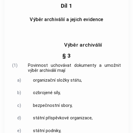
Díl 1
Výběr archiválií a jejich evidence
Výběr archiválií
§ 3
(1)
Povinnost uchovávat
dokumenty
a umožnit
výběr archiválií
mají
a)
organizační složky státu,
b)
ozbrojené síly,
c)
bezpečnostní sbory,
d)
státní příspěvkové organizace,
e)
státní podniky,