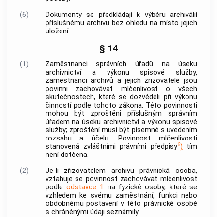
(6)
Dokumenty
se předkládají k
výběru archiválií
příslušnému
archivu
bez ohledu na místo jejich
uložení.
§ 14
(1)
Zaměstnanci
správních úřadů na úseku
archivnictví
a
výkonu spisové služby
,
zaměstnanci
archivů
a jejich zřizovatelé jsou
povinni zachovávat mlčenlivost o všech
skutečnostech, které se dozvěděli při výkonu
činností podle tohoto zákona. Této povinnosti
mohou být zproštěni příslušným správním
úřadem na úseku
archivnictví
a
výkonu spisové
služby
; zproštění musí být písemné s uvedením
rozsahu a účelu. Povinnost mlčenlivosti
6
stanovená zvláštními právními předpisy
)
tím
není dotčena.
(2)
Je-li zřizovatelem
archivu
právnická osoba,
vztahuje se povinnost zachovávat mlčenlivost
podle
odstavce 1
na fyzické osoby, které se
vzhledem ke svému zaměstnání, funkci nebo
obdobnému postavení v této právnické osobě
s chráněnými údaji seznámily.