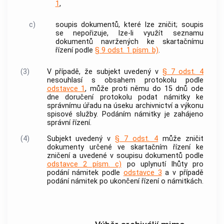
1
,
c)
soupis
dokumentů
, které lze zničit; soupis
se nepořizuje, lze-li využít seznamu
dokumentů
navržených ke skartačnímu
řízení podle
§ 9 odst. 1 písm. b)
.
(3)
V případě, že subjekt uvedený v
§ 7 odst. 4
nesouhlasí s obsahem protokolu podle
odstavce 1
, může proti němu do 15 dnů ode
dne doručení protokolu podat námitky ke
správnímu úřadu na úseku
archivnictví
a
výkonu
spisové služby
. Podáním námitky je zahájeno
správní řízení.
(4)
Subjekt uvedený v
§ 7 odst. 4
může zničit
dokumenty
určené ve skartačním řízení ke
zničení a uvedené v soupisu
dokumentů
podle
odstavce 2 písm. c)
po uplynutí lhůty pro
podání námitek podle
odstavce 3
a v případě
podání námitek po ukončení řízení o námitkách.