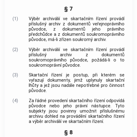
§ 7
(1)
Výběr archiválií
ve skartačním řízení provádí
příslušný
archiv
z
dokumentů
veřejnoprávního
původce
, z
dokumentů
jeho právního
předchůdce a z
dokumentů
soukromoprávního
původce
, má-li zřízen
soukromý archiv
.
(2)
Výběr archiválií
ve skartačním řízení provádí
příslušný
archiv
z
dokumentů
soukromoprávního
původce
, požádá-li o to
soukromoprávní
původce
.
(3)
Skartační řízení je postup, při kterém se
vyřazují
dokumenty
, jimž uplynuly
skartační
lhůty
a jež jsou nadále nepotřebné pro činnost
původce
.
(4)
Za řádné provedení skartačního řízení odpovídá
původce
nebo jeho právní nástupce. Tyto
subjekty jsou povinny umožnit příslušnému
archivu
dohled na provádění skartačního řízení
a
výběr archiválií
ve skartačním řízení.
§ 8