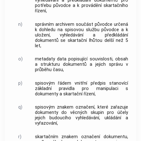
vyhledávání a předkládání
dokumentů
pro
potřebu
původce
a k provádění skartačního
řízení,
n)
správním archivem
součást
původce
určená
k dohledu na spisovou službu
původce
a k
uložení, vyhledávání a předkládání
dokumentů
se
skartační lhůtou
delší než 5
let,
o)
metadaty data popisující souvislosti, obsah
a strukturu
dokumentů
a jejich správu v
průběhu času,
p)
spisovým řádem
vnitřní předpis stanovící
základní pravidla pro manipulaci s
dokumenty
a skartační řízení,
q)
spisovým znakem
označení, které zařazuje
dokumenty
do věcných skupin pro účely
jejich budoucího vyhledávání, ukládání a
vyřazování,
r)
skartačním znakem
označení
dokumentu
,