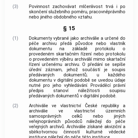
(3)
Povinnost zachovávat mlčenlivost trvá i po
skončení služebního poměru, pracovněprávního
nebo jiného obdobného vztahu.
§ 15
(1)
Dokumenty
vybrané jako
archiválie
a určené do
péče
archivu
předá
původce
nebo vlastník
dokumentu
na základě protokolu o
provedeném skartačním řízení nebo protokolu
o provedeném
výběru archiválií
mimo skartační
řízení určenému
archivu
. O předání se sepíše
úřední záznam, jehož součástí je soupis
předávaných
dokumentů
; u každého
dokumentu
v digitální podobě se uvedou údaje
nutné pro jeho vyhledávání. Prováděcí právní
předpis stanoví náležitosti soupisu
předávaných
dokumentů
v digitální podobě.
(2)
Archiválie
ve vlastnictví České republiky a
archiválie
ve vlastnictví územních
samosprávných celků nebo jiných
veřejnoprávních
původců
náležejí do péče
veřejných
archivů
.
Archiválie
získané akviziční a
sbírkotvornou činností kulturně vědecké
instituce náležejí do péče této instituce.