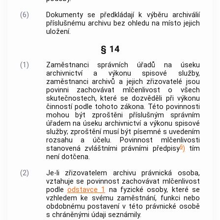
(6)
Dokumenty
se předkládají k
výběru archiválií
příslušnému
archivu
bez ohledu na místo jejich
uložení.
§ 14
(1)
Zaměstnanci
správních úřadů na úseku
archivnictví
a
výkonu spisové služby
,
zaměstnanci
archivů
a jejich zřizovatelé jsou
povinni zachovávat mlčenlivost o všech
skutečnostech, které se dozvěděli při výkonu
činností podle tohoto zákona. Této povinnosti
mohou být zproštěni příslušným správním
úřadem na úseku
archivnictví
a
výkonu spisové
služby
; zproštění musí být písemné s uvedením
rozsahu a účelu. Povinnost mlčenlivosti
6
stanovená zvláštními právními předpisy
)
tím
není dotčena.
(2)
Je-li zřizovatelem
archivu
právnická osoba,
vztahuje se povinnost zachovávat mlčenlivost
podle
odstavce 1
na fyzické osoby, které se
vzhledem ke svému zaměstnání, funkci nebo
obdobnému postavení v této právnické osobě
s chráněnými údaji seznámily.