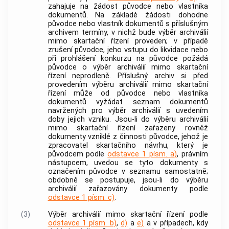
zahajuje na žádost
původce
nebo vlastníka
dokumentů
. Na základě žádosti dohodne
původce
nebo vlastník
dokumentů
s příslušným
archivem
termíny, v nichž bude
výběr archiválií
mimo skartační řízení proveden; v případě
zrušení
původce
, jeho vstupu do likvidace nebo
při prohlášení konkurzu na
původce
požádá
původce
o
výběr archiválií
mimo skartační
řízení neprodleně. Příslušný
archiv
si před
provedením
výběru archiválií
mimo skartační
řízení může od
původce
nebo vlastníka
dokumentů
vyžádat seznam
dokumentů
navržených pro
výběr archiválií
s uvedením
doby jejich vzniku. Jsou-li do
výběru archiválií
mimo skartační řízení zařazeny rovněž
dokumenty
vzniklé z činnosti
původce
, jehož je
zpracovatel skartačního návrhu, který je
původcem
podle
odstavce 1 písm. a)
, právním
nástupcem, uvedou se tyto
dokumenty
s
označením
původce
v seznamu samostatně;
obdobně se postupuje, jsou-li do
výběru
archiválií
zařazovány
dokumenty
podle
odstavce 1 písm. c)
.
(3)
Výběr archiválií
mimo skartační řízení podle
odstavce 1 písm. b)
,
d)
a
e)
a v případech, kdy