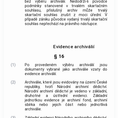
bez
výběru archiválií
. Nedodrží-li
původce
podmínky stanovené v trvalém skartačním
souhlasu, příslušný
archiv
může trvalý
skartační souhlas zrušit z moci úřední. V
případě zániku
původce
vydaný trvalý skartační
souhlas nepřechází na právního nástupce.
Evidence archiválií
§ 16
(1)
Po provedeném
výběru archiválií
jsou
dokumenty
vybrané jako
archiválie
vzaty do
evidence
archiválií
.
(2)
Archiválie
, které jsou evidovány na území České
republiky, tvoří Národní archivní dědictví.
Národní archivní dědictví je vedeno v základní,
druhotné a ústřední evidenci. Základní
jednotkou evidence je
archivní fond
,
archivní
sbírka
nebo jejich část nebo jednotlivá
archiválie
.
(3)
Základní evidenci Národního archivního dědictví,