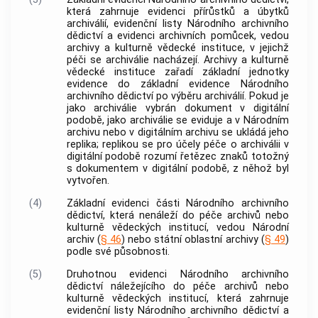
která zahrnuje evidenci přírůstků a úbytků
archiválií
, evidenční listy Národního archivního
dědictví a evidenci
archivních pomůcek
, vedou
archivy
a kulturně vědecké instituce, v jejichž
péči se
archiválie
nacházejí.
Archivy
a kulturně
vědecké instituce zařadí základní jednotky
evidence do základní evidence Národního
archivního dědictví po
výběru archiválií
. Pokud je
jako
archiválie
vybrán
dokument
v digitální
podobě, jako
archiválie
se eviduje a v
Národním
archivu
nebo v digitálním
archivu
se ukládá jeho
replika
;
replikou
se pro účely
péče o archiválii
v
digitální podobě rozumí řetězec znaků totožný
s
dokumentem
v digitální podobě, z něhož byl
vytvořen.
(4)
Základní evidenci části Národního archivního
dědictví, která nenáleží do péče
archivů
nebo
kulturně vědeckých institucí, vedou
Národní
archiv
(
§ 46
) nebo státní oblastní
archivy
(
§ 49
)
podle své působnosti.
(5)
Druhotnou evidenci Národního archivního
dědictví náležejícího do péče
archivů
nebo
kulturně vědeckých institucí, která zahrnuje
evidenční listy Národního archivního dědictví a