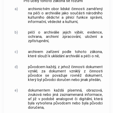
Pro účely tohoto zákona se rozumí
a)
archivnictvím
obor lidské činnosti zaměřený
na péči o
archiválie
jako součásti národního
kulturního dědictví a plnící funkce správní,
informační, vědecké a kulturní,
b)
péčí o archiválie
jejich výběr, evidence,
ochrana,
archivní zpracování
, uložení a
zpřístupnění,
c)
archivem
zařízení podle tohoto zákona,
které slouží k ukládání
archiválií
a péči o ně,
d)
původcem
každý, z jehož činnosti
dokument
vznikl; za
dokument
vzniklý z činnosti
původce
se považuje rovněž
dokument
,
který byl
původci
doručen nebo jinak předán,
e)
dokumentem
každá písemná, obrazová,
zvuková nebo jiná zaznamenaná informace,
ať již v podobě analogové či digitální, která
byla vytvořena
původcem
nebo byla
původci
doručena,