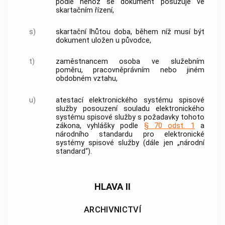
podle něhož se
dokument
posuzuje ve
skartačním řízení,
s)
skartační lhůtou
doba, během níž musí být
dokument
uložen u
původce
,
t)
zaměstnancem osoba ve služebním
poměru, pracovněprávním nebo jiném
obdobném vztahu,
u)
atestací elektronického systému spisové
služby posouzení souladu elektronického
systému spisové služby s požadavky tohoto
zákona, vyhlášky podle
§ 70 odst. 1
a
národního standardu pro elektronické
systémy spisové služby (dále jen „národní
standard“).
HLAVA II
ARCHIVNICTVÍ