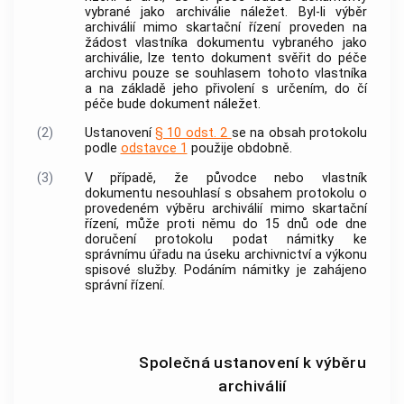
vybrané jako
archiválie
náležet. Byl-li
výběr
archiválií
mimo skartační řízení proveden na
žádost vlastníka
dokumentu
vybraného jako
archiválie
, lze tento
dokument
svěřit do péče
archivu
pouze se souhlasem tohoto vlastníka
a na základě jeho přivolení s určením, do čí
péče bude
dokument
náležet.
(2)
Ustanovení
§ 10 odst. 2
se na obsah protokolu
podle
odstavce 1
použije obdobně.
(3)
V případě, že
původce
nebo vlastník
dokumentu
nesouhlasí s obsahem protokolu o
provedeném
výběru archiválií
mimo skartační
řízení, může proti němu do 15 dnů ode dne
doručení protokolu podat námitky ke
správnímu úřadu na úseku
archivnictví
a
výkonu
spisové služby
. Podáním námitky je zahájeno
správní řízení.
Společná ustanovení k výběru
archiválií