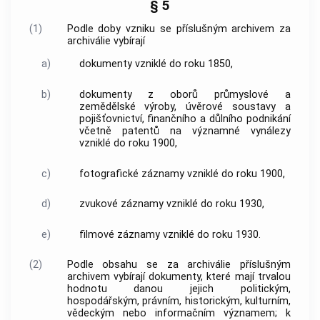
§ 5
(1)
Podle doby vzniku se příslušným
archivem
za
archiválie
vybírají
a)
dokumenty
vzniklé do roku 1850,
b)
dokumenty
z oborů průmyslové a
zemědělské výroby, úvěrové soustavy a
pojišťovnictví, finančního a důlního podnikání
včetně patentů na významné vynálezy
vzniklé do roku 1900,
c)
fotografické záznamy vzniklé do roku 1900,
d)
zvukové záznamy vzniklé do roku 1930,
e)
filmové záznamy vzniklé do roku 1930.
(2)
Podle obsahu se za
archiválie
příslušným
archivem
vybírají
dokumenty
, které mají trvalou
hodnotu danou jejich politickým,
hospodářským, právním, historickým, kulturním,
vědeckým nebo informačním významem; k