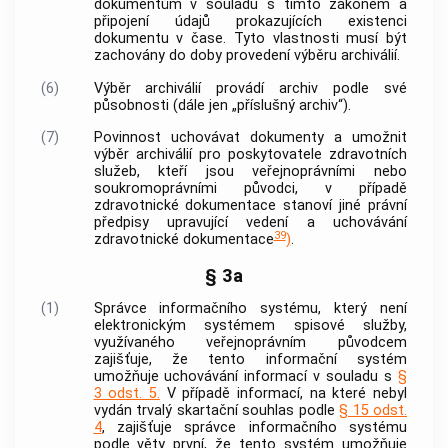
dokumentům
v souladu s tímto zákonem a
připojení údajů prokazujících existenci
dokumentu
v čase. Tyto vlastnosti musí být
zachovány do doby provedení
výběru archiválií
.
(6)
Výběr archiválií
provádí
archiv
podle své
působnosti (dále jen „příslušný
archiv
“).
(7)
Povinnost uchovávat
dokumenty
a umožnit
výběr archiválií
pro poskytovatele zdravotních
služeb, kteří jsou veřejnoprávními nebo
soukromoprávními
původci
, v případě
zdravotnické dokumentace stanoví jiné právní
předpisy upravující vedení a uchovávání
39
zdravotnické dokumentace
)
.
§ 3a
(1)
Správce informačního systému, který není
elektronickým systémem spisové služby,
využívaného veřejnoprávním
původcem
zajišťuje, že tento informační systém
umožňuje uchovávání informací v souladu s
§
3 odst. 5.
V případě informací, na které nebyl
vydán trvalý skartační souhlas podle
§ 15 odst.
4
, zajišťuje správce informačního systému
podle věty první, že tento systém umožňuje