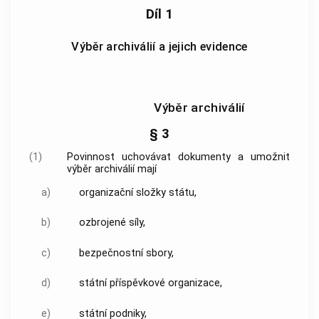
Díl 1
Výběr archiválií a jejich evidence
Výběr archiválií
§ 3
(1)
Povinnost uchovávat
dokumenty
a umožnit
výběr archiválií
mají
a)
organizační složky státu,
b)
ozbrojené síly,
c)
bezpečnostní sbory,
d)
státní příspěvkové organizace,
e)
státní podniky,