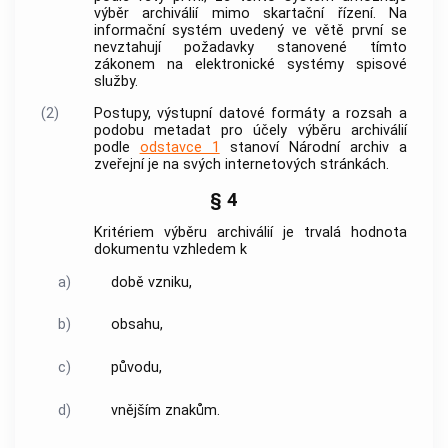
výběr archiválií
mimo skartační řízení. Na
informační systém uvedený ve větě první se
nevztahují požadavky stanovené tímto
zákonem na elektronické systémy spisové
služby.
(2)
Postupy, výstupní datové formáty a rozsah a
podobu metadat pro účely
výběru archiválií
podle
odstavce 1
stanoví
Národní archiv
a
zveřejní je na svých internetových stránkách.
§ 4
Kritériem
výběru archiválií
je trvalá hodnota
dokumentu
vzhledem k
a)
době vzniku,
b)
obsahu,
c)
původu,
d)
vnějším znakům.