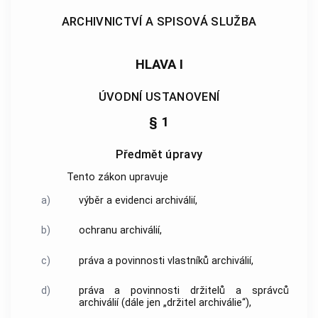
ARCHIVNICTVÍ A SPISOVÁ SLUŽBA
HLAVA I
ÚVODNÍ USTANOVENÍ
§ 1
Předmět úpravy
Tento zákon upravuje
a)
výběr a evidenci
archiválií
,
b)
ochranu
archiválií
,
c)
práva a povinnosti vlastníků
archiválií
,
d)
práva a povinnosti držitelů a správců
archiválií
(dále jen „držitel
archiválie
“),