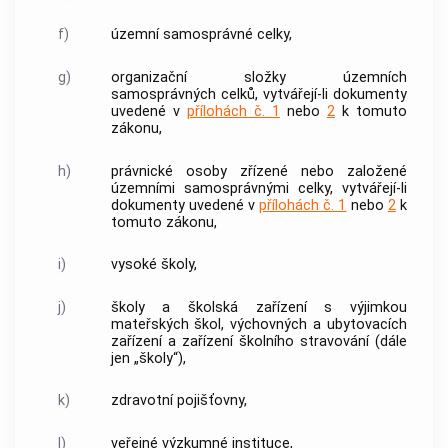
f)
územní samosprávné celky,
g)
organizační složky územních
samosprávných celků, vytvářejí-li
dokumenty
uvedené v
přílohách č. 1
nebo
2
k tomuto
zákonu,
h)
právnické osoby zřízené nebo založené
územními samosprávnými celky, vytvářejí-li
dokumenty
uvedené v
přílohách č. 1
nebo
2
k
tomuto zákonu,
i)
vysoké školy,
j)
školy a školská zařízení s výjimkou
mateřských škol, výchovných a ubytovacích
zařízení a zařízení školního stravování (dále
jen „školy“),
k)
zdravotní pojišťovny,
l)
veřejné výzkumné instituce,