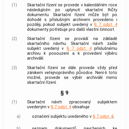
(1)
Skartační řízení se provede v kalendářním roce
následujícím po uplynutí
skartační lhůty
dokumentu
. Skartační řízení může být po
dohodě s příslušným
archivem
provedeno i
později, pokud subjekt uvedený v
§ 7 odst. 4
dokumenty
potřebuje pro další vlastní činnost.
(2)
Skartační řízení se provádí na základě
skartačního návrhu. Skartační návrh zašle
subjekt uvedený v
§ 7 odst. 4
příslušnému
archivu
k posouzení a k provedení
výběru
archiválií
.
(3)
Skartační řízení se dále provede vždy před
zánikem veřejnoprávního
původce
. Není-li toto
možné, provede se
výběr archiválií
mimo
skartační řízení.
§ 9
(1)
Skartační návrh zpracovaný subjektem
uvedeným v
§ 7 odst. 4
obsahuje
a)
označení subjektu uvedeného v
§ 7 odst. 4
,
b)
seznam
dokumentů
navržených ke