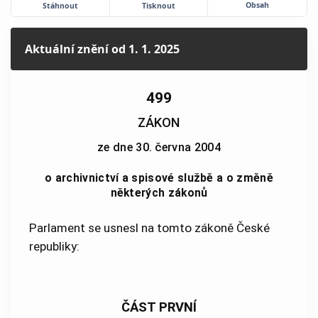
Obsah
Stáhnout
Tisknout
Aktuální znění
od 1. 1. 2025
499
ZÁKON
ze dne 30. června 2004
o archivnictví a spisové službě a o změně
některých zákonů
Parlament se usnesl na tomto zákoně České
republiky:
ČÁST PRVNÍ