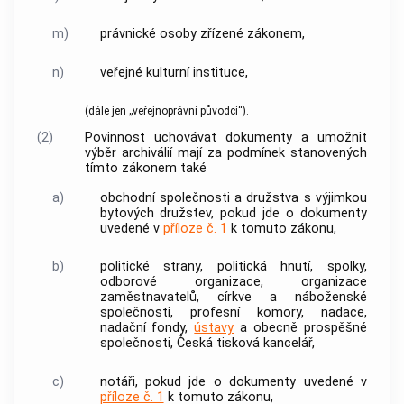
m)
právnické osoby zřízené zákonem,
n)
veřejné kulturní instituce,
(dále jen „veřejnoprávní
původci
“).
(2)
Povinnost uchovávat
dokumenty
a umožnit
výběr archiválií
mají za podmínek stanovených
tímto zákonem také
a)
obchodní společnosti a družstva s výjimkou
bytových družstev, pokud jde o
dokumenty
uvedené v
příloze č. 1
k tomuto zákonu,
b)
politické strany, politická hnutí, spolky,
odborové organizace, organizace
zaměstnavatelů, církve a náboženské
společnosti, profesní komory, nadace,
nadační fondy,
ústavy
a obecně prospěšné
společnosti, Česká tisková kancelář,
c)
notáři, pokud jde o
dokumenty
uvedené v
příloze č. 1
k tomuto zákonu,