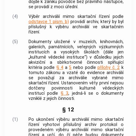
dojde k zániku
původce
bez právního nástupce,
se provádí z moci úřední.
(4)
Výběr archiválií
mimo skartační řízení podle
odstavce 1 písm. b)
provádí
archiv
, který by byl
příslušný k
výběru archiválií
ve skartačním
řízení.
(5)
Dokumenty
uložené v muzeích, knihovnách,
galeriích, památnících, veřejných výzkumných
institucích a vysokých školách (dále jen
„kulturně vědecké instituce“) v důsledku jejich
akviziční a sbírkotvorné činnosti splňující
kritéria podle
§ 4
a
5
nebo podle
přílohy č. 2
k
tomuto zákonu a vzaté do evidence
archiválií
se považují za
archiválie
vybrané mimo
skartační řízení. Ustanovením věty první nejsou
dotčeny povinnosti kulturně vědeckých
institucí podle
§ 3
, jedná-li se o
dokumenty
vzniklé z jejich činnosti.
§ 12
(1)
Po ukončení
výběru archiválií
mimo skartační
řízení vyhotoví příslušný
archiv
protokol o
provedeném
výběru archiválií
mimo skartační
řízení a určí, do čí péče budou
dokumenty