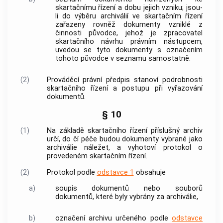
skartačnímu řízení a dobu jejich vzniku; jsou-
li do
výběru archiválií
ve skartačním řízení
zařazeny rovněž
dokumenty
vzniklé z
činnosti
původce
, jehož je zpracovatel
skartačního návrhu právním nástupcem,
uvedou se tyto
dokumenty
s označením
tohoto
původce
v seznamu samostatně.
(2)
Prováděcí právní předpis stanoví podrobnosti
skartačního řízení a postupu při vyřazování
dokumentů
.
§ 10
(1)
Na základě skartačního řízení příslušný
archiv
určí, do čí péče budou
dokumenty
vybrané jako
archiválie
náležet, a vyhotoví protokol o
provedeném skartačním řízení.
(2)
Protokol podle
odstavce 1
obsahuje
a)
soupis
dokumentů
nebo souborů
dokumentů
, které byly vybrány za
archiválie
,
b)
označení
archivu
určeného podle
odstavce