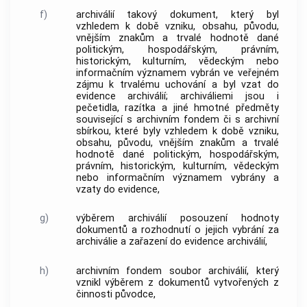
f)
archiválií
takový
dokument
, který byl
vzhledem k době vzniku, obsahu, původu,
vnějším znakům a trvalé hodnotě dané
politickým, hospodářským, právním,
historickým, kulturním, vědeckým nebo
informačním významem vybrán ve veřejném
zájmu k trvalému uchování a byl vzat do
evidence
archiválií
;
archiváliemi
jsou i
pečetidla, razítka a jiné hmotné předměty
související s
archivním fondem
či s
archivní
sbírkou
, které byly vzhledem k době vzniku,
obsahu, původu, vnějším znakům a trvalé
hodnotě dané politickým, hospodářským,
právním, historickým, kulturním, vědeckým
nebo informačním významem vybrány a
vzaty do evidence,
g)
výběrem archiválií
posouzení hodnoty
dokumentů
a rozhodnutí o jejich vybrání za
archiválie
a zařazení do evidence
archiválií
,
h)
archivním fondem
soubor
archiválií
, který
vznikl výběrem z
dokumentů
vytvořených z
činnosti
původce
,