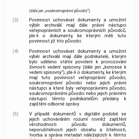
(dále jen „soukromoprávní
původci
“).
(3)
Povinnost uchovávat
dokumenty
a umožnit
výběr archiválií
mají dále právní nástupci
veřejnoprávních a soukromoprávních
původců
,
jde-li o
dokumenty
, ke kterým měli tuto
povinnost již tito
původci
.
(4)
Povinnost uchovávat
dokumenty
a umožnit
výběr archiválií
mají dále podnikatelé, kterým
bylo uděleno státní povolení k provozování
živnosti
vedení spisovny (dále jen „koncese k
vedení spisovny“), jde-li o
dokumenty
, ke kterým
mají tuto povinnost veřejnoprávní
původci
,
soukromoprávní
původci
nebo jejich právní
nástupci a které byly veřejnoprávními
původci
,
soukromoprávními
původci
nebo jejich právními
nástupci těmto podnikatelům předány k
zajištění odborné správy.
(5)
V případě
dokumentů
v digitální podobě se
jejich uchováváním rozumí rovněž zajištění
věrohodnosti původu
dokumentů
,
neporušitelnosti jejich obsahu a čitelnosti,
tvorba a správa metadat náležejících k těmto