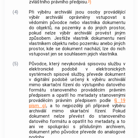
5
zvláštního právního předpisu.
)
(4)
Při
výběru archiválií
jsou osoby provádějící
výběr archiválií
oprávněny vstupovat s
vědomím
původce
nebo vlastníka
dokumentu
do objektů, na pozemky a do jiných prostor,
pokud nelze
výběr archiválií
provést jiným
způsobem. Jestliže vlastník
dokumentu
není
vlastníkem objektu nebo pozemku anebo jiných
prostor, kde se
dokument
nachází, lze do nich
vstupovat jen se souhlasem jejich vlastníka.
(5)
Původce
, který nevykonává spisovou službu v
elektronické podobě v elektronických
systémech spisové služby, převede
dokument
v digitální podobě určený k
výběru archiválií
mimo skartační řízení do výstupního datového
formátu stanoveného prováděcím právním
předpisem a opatří ho metadaty stanovenými
prováděcím právním předpisem podle
§ 19
písm. g)
, a to nejpozději při přípravě
výběru
archiválií
mimo skartační řízení. Pokud
dokument
nelze převést do stanoveného
datového formátu a opatřit ho metadaty, a to
ani ve spolupráci s příslušným
archivem
,
dokument
jeho
původce
převede do analogové
podoby.