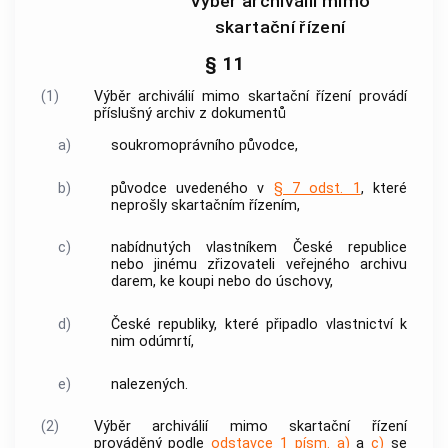
Výběr archiválií mimo
skartační řízení
§ 11
(1)
Výběr archiválií
mimo skartační řízení provádí
příslušný
archiv
z
dokumentů
a)
soukromoprávního
původce
,
b)
původce
uvedeného v
§ 7 odst. 1
, které
neprošly skartačním řízením,
c)
nabídnutých vlastníkem České republice
nebo jinému zřizovateli veřejného
archivu
darem, ke koupi nebo do úschovy,
d)
České republiky, které připadlo vlastnictví k
nim odúmrtí,
e)
nalezených.
(2)
Výběr archiválií
mimo skartační řízení
prováděný podle
odstavce 1 písm. a)
a
c)
se