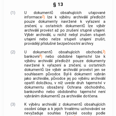
§ 13
(1)
U
dokumentů
obsahujících
utajované
2
informace
)
lze k
výběru archiválií
předložit
pouze
dokumenty
navržené k vyřazení a
zničení; u ostatních
dokumentů
lze
výběr
archiválií
provést až po zrušení stupně utajení.
Výběr archiválií
, u nichž nebyl zrušen stupeň
utajení nebo nelze stupeň utajení zrušit,
provádějí příslušné bezpečnostní archivy.
3
(2)
U
dokumentů
obsahujících obchodní,
)
4
bankovní
)
nebo obdobné tajemství lze k
výběru archiválií
předložit pouze
dokumenty
navržené k vyřazení a zničení; u ostatních
dokumentů
lze
výběr archiválií
provést jen se
souhlasem
původce
. Byl-li
dokument
vybrán
jako
archiválie
,
původce
jej po
výběru archiválií
opatří doložkou, v níž uvede druh tajemství v
dokumentu
obsažený. Ochrana obchodního,
bankovního nebo obdobného tajemství není
vybráním
dokumentů
za
archiválie
dotčena.
(3)
K
výběru archiválií
z
dokumentů
obsahujících
osobní údaje
a k jejich trvalému uchovávání se
nevyžaduje souhlas fyzické osoby podle