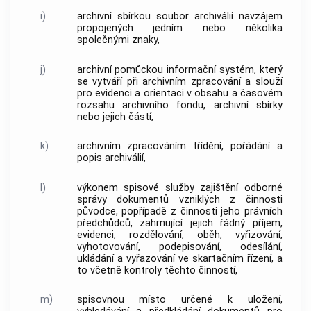
i)
archivní sbírkou
soubor
archiválií
navzájem
propojených jedním nebo několika
společnými znaky,
j)
archivní pomůckou
informační systém, který
se vytváří při
archivním zpracování
a slouží
pro evidenci a orientaci v obsahu a časovém
rozsahu
archivního fondu
,
archivní sbírky
nebo jejich částí,
k)
archivním zpracováním
třídění, pořádání a
popis
archiválií
,
l)
výkonem spisové služby
zajištění odborné
správy
dokumentů
vzniklých z činnosti
původce
, popřípadě z činnosti jeho právních
předchůdců, zahrnující jejich řádný příjem,
evidenci, rozdělování, oběh, vyřizování,
vyhotovování, podepisování, odesílání,
ukládání a vyřazování ve skartačním řízení, a
to včetně kontroly těchto činností,
m)
spisovnou místo určené k uložení,