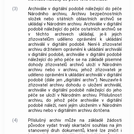
(3)
Archiválie
v digitální podobě náležející do péče
Národního archivu
,
Archivu
bezpečnostních
složek nebo státních oblastních
archivů
se
ukládají v
Národním archivu
.
Archiválie
v digitální
podobě náležející do péče ostatních
archivů
se
v těchto
archivech
ukládají, je-li jejich
zřizovatelům uděleno oprávnění k ukládání
archiválií
v digitální podobě. Není-li zřizovatel
archivu
držitelem oprávnění k ukládání
archiválií
v digitální podobě,
archiválie
v digitální podobě
náležející do jeho péče se na základě písemné
dohody zřizovatelů
archivů
uloží v
Národním
archivu
nebo v
archivu
, jehož zřizovateli je
uděleno oprávnění k ukládání
archiválií
v digitální
podobě (dále jen „digitální
archiv
“). Neuzavře-li
zřizovatel
archivu
dohodu o uložení
archiválií
,
archiválie
v digitální podobě náležející do jeho
péče se uloží v
Národním archivu
. Příslušnost
archivu
, do jehož péče
archiválie
v digitální
podobě náleží, není jejím uložením v
Národním
archivu
nebo v digitálním
archivu
dotčena.
(4)
Příslušný
archiv
může na základě žádosti
původce
vydat trvalý skartační souhlas na jím
stanovený druh
dokumentů
, které lze zničit i