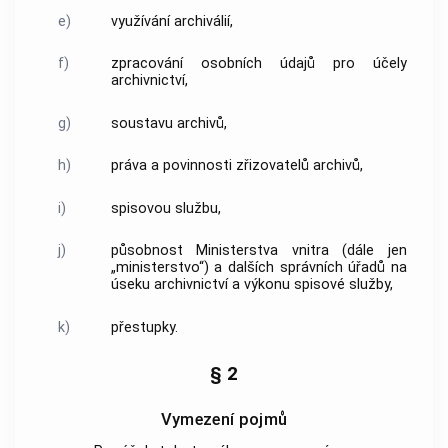
e)
využívání
archiválií
,
f)
zpracování osobních údajů
pro účely
archivnictví
,
g)
soustavu
archivů
,
h)
práva a povinnosti zřizovatelů
archivů
,
i)
spisovou službu,
j)
působnost Ministerstva vnitra (dále jen
„ministerstvo“) a dalších správních úřadů na
úseku
archivnictví
a
výkonu spisové služby
,
k)
přestupky.
§ 2
Vymezení pojmů