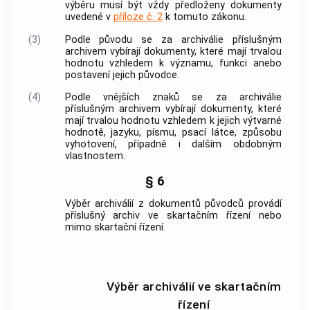
výběru musí být vždy předloženy
dokumenty
uvedené v
příloze č. 2
k tomuto zákonu.
(3)
Podle původu se za
archiválie
příslušným
archivem
vybírají
dokumenty
, které mají trvalou
hodnotu vzhledem k významu, funkci anebo
postavení jejich
původce
.
(4)
Podle vnějších znaků se za
archiválie
příslušným
archivem
vybírají
dokumenty
, které
mají trvalou hodnotu vzhledem k jejich výtvarné
hodnotě, jazyku, písmu, psací látce, způsobu
vyhotovení, případně i dalším obdobným
vlastnostem.
§ 6
Výběr archiválií
z
dokumentů
původců
provádí
příslušný
archiv
ve skartačním řízení nebo
mimo skartační řízení.
Výběr archiválií ve skartačním
řízení