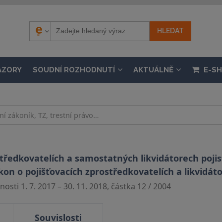
ÁZORY
SOUDNÍ ROZHODNUTÍ
AKTUÁLNĚ
E-S
středkovatelích a samostatných likvidátorech poji
n o pojišťovacích zprostředkovatelích a likvidáto
osti 1. 7. 2017 – 30. 11. 2018, částka 12 / 2004
Souvislosti