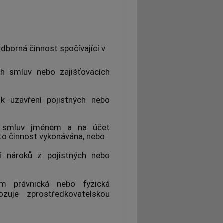
dborná činnost spočívající v
ch smluv nebo zajišťovacích
 k uzavření pojistných nebo
ích smluv jménem a na účet
tato činnost vykonávána, nebo
ní nároků z pojistných nebo
em
právnická nebo fyzická
vozuje
zprostředkovatelskou