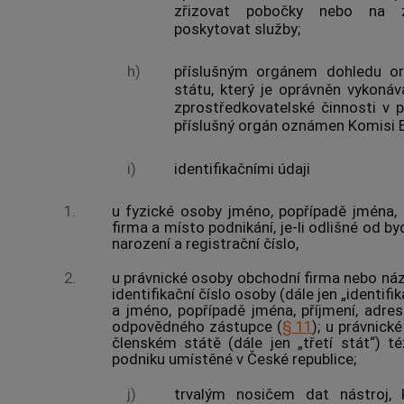
zřizovat pobočky nebo na
poskytovat služby
;
h)
příslušným orgánem dohledu
or
státu
, který je oprávněn vykoná
zprostředkovatelské činnosti v p
příslušný orgán oznámen Komisi E
i)
identifikačními údaji
1.
u fyzické osoby jméno, popřípadě jména, 
firma a místo podnikání, je-li odlišné od by
narození a registrační číslo,
2.
u právnické osoby obchodní firma nebo název,
identifikační číslo osoby (dále jen „identifikač
a jméno, popřípadě jména, příjmení, adre
odpovědného zástupce
(
§ 11
); u právnick
členském státě
(dále jen „třetí stát“) t
podniku umístěné v České republice;
j)
trvalým nosičem dat nástroj,