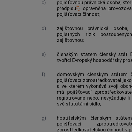
c)
pojišťovnou
právnická osoba, kter
2
předpisu
)
oprávněna provozovat
pojišťovací činnost;
d)
zajišťovnou
právnická osoba, j
pojistných rizik postoupen
zajišťovnou
;
e)
členským státem
členský stát
E
tvořící Evropský hospodářský pros
f)
domovským členským státem
pojišťovací zprostředkovatel
jako
a ve kterém vykonává svoji obch
má
pojišťovací zprostředkovate
registrované nebo, nevyžaduje-li
své statutární sídlo;
g)
hostitelským členským státe
pojišťovací zprostředkovate
zprostředkovatelskou činnost v po