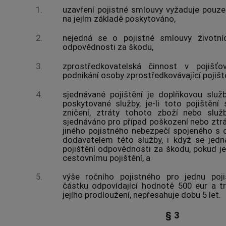
1.
uzavření pojistné smlouvy vyžaduje pouze z
na jejím základě poskytováno,
2.
nejedná se o pojistné smlouvy životníc
odpovědnosti za škodu,
3.
zprostředkovatelská činnost v pojišťov
podnikání osoby zprostředkovávající pojiště
4.
sjednávané pojištění je doplňkovou slu
poskytované služby, je-li toto pojištění
zničení, ztráty tohoto zboží nebo služb
sjednáváno pro případ poškození nebo ztrá
jiného pojistného nebezpečí spojeného 
dodavatelem této služby, i když se jedn
pojištění odpovědnosti za škodu, pokud je
cestovnímu pojištění, a
5.
výše ročního pojistného pro jednu poj
částku odpovídající hodnotě 500 eur a t
jejího prodloužení, nepřesahuje dobu 5 let.
§ 3