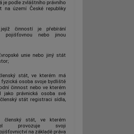
á je podle zvláštního právního
 na území České republiky
ejíž činností je přebírání
ých
pojišťovnou
nebo jinou
vropské unie nebo jiný stát
tor;
členský stát
, ve kterém má
 fyzická osoba svoje bydliště
odní činnost nebo ve kterém
l
jako právnická osoba své
členský stát
registraci sídla,
m
členský stát
, ve kterém
l
provozuje svoji
jišťovnictví
na základě práva