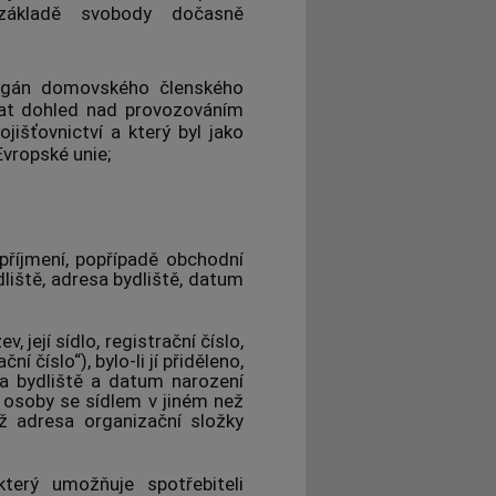
 základě
svobody dočasně
gán
domovského členského
vat dohled nad provozováním
ojišťovnictví
a který byl jako
vropské unie;
příjmení, popřípadě obchodní
dliště, adresa bydliště, datum
 její sídlo, registrační číslo,
ní číslo“), bylo-li jí přiděleno,
sa bydliště a datum narození
é osoby se sídlem v jiném než
éž adresa organizační složky
 který umožňuje
spotřebiteli