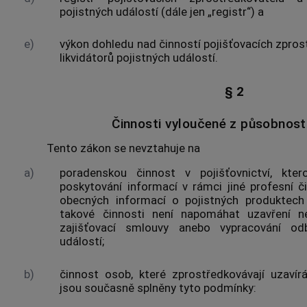
pojistných událostí (dále jen „registr“) a
e)
výkon dohledu nad činností
pojišťovacích zpros
likvidátorů pojistných událostí.
§ 2
Činnosti vyloučené z působnost
Tento zákon se nevztahuje na
a)
poradenskou činnost v pojišťovnictví, kter
poskytování informací v rámci jiné profesní č
obecných informací o pojistných produktech
takové činnosti není napomáhat uzavření n
zajišťovací smlouvy anebo vypracování o
událostí;
b)
činnost osob, které zprostředkovávají uzavírá
jsou současně splněny tyto podmínky: