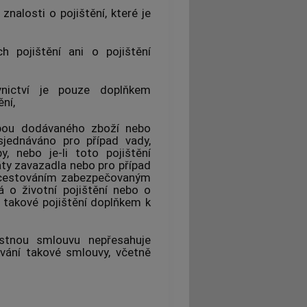
nalosti o pojištění, které je
h pojištění ani o pojištění
nictví
je pouze doplňkem
ní,
žbou dodávaného zboží nebo
 sjednáváno pro případ vady,
y, nebo je-li toto pojištění
ty zavazadla nebo pro případ
s cestováním zabezpečovaným
á o životní pojištění nebo o
 takové pojištění doplňkem k
istnou smlouvu nepřesahuje
rvání takové smlouvy, včetně