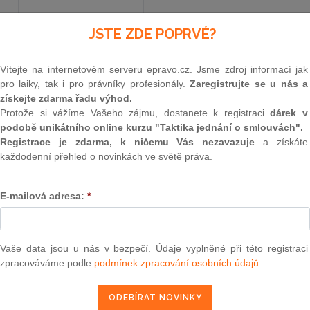
JSTE ZDE POPRVÉ?
Minulé neúčinné znění
od 1. 7. 2017 - 30. 11. 2018
Vítejte na internetovém serveru epravo.cz. Jsme zdroj informací jak
pro laiky, tak i pro právníky profesionály.
Zaregistrujte se u nás a
38
získejte zdarma řadu výhod.
Protože si vážíme Vašeho zájmu, dostanete k registraci
dárek v
ZÁKON
podobě unikátního online kurzu "Taktika jednání o smlouvách".
Registrace je zdarma, k ničemu Vás nezavazuje
a získáte
ze dne 17. prosince 200
každodenní přehled o novinkách ve světě práva.
o pojišťovacích zprostředkovatelích a samos
E-mailová adresa:
*
pojistných událostí a o změně živnostensk
pojišťovacích zprostředkovatelích a likvidátor
Vaše data jsou u nás v bezpečí. Údaje vyplněné při této registraci
Parlament se usnesl na tomto zákoně České rep
zpracováváme podle
podmínek zpracování osobních údajů