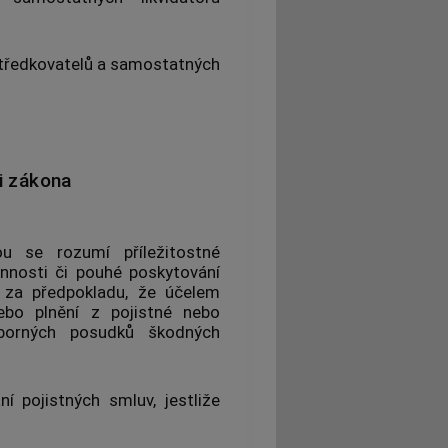
tředkovatelů
a samostatných
i zákona
ou se rozumí příležitostné
innosti či pouhé poskytování
 za předpokladu, že účelem
ebo plnění z pojistné nebo
dborných posudků škodných
ní pojistných smluv, jestliže