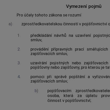
Vymezení pojmů
Pro účely tohoto zákona se rozumí
a)
zprostředkovatelskou činností v pojišťovnictví
o
1.
předkládání návrhů na uzavření pojistný
smluv,
2.
provádění přípravných prací směřujících
zajišťovacích smluv,
3.
uzavírání pojistných nebo zajišťovac
pojišťovny
nebo
zajišťovny
, pro kterou je 
4.
pomoci při správě pojištění a vyřizová
zajišťovacích smluv;
b)
pojišťovacím zprostředkovatel
osoba, která za úplatu pro
činnost v pojišťovnictví
;