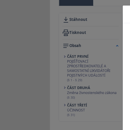
Stáhnout
Tisknout
Obsah
ČÁST PRVNÍ
POJIŠŤOVACÍ
ZPROSTŘEDKOVATELÉ A
SAMOSTATNÍ LIKVIDÁTOŘI
POJISTNÝCH UDÁLOSTÍ
(§ 1 - § 29)
ČÁST DRUHÁ
Změna živnostenského zákona
(§ 30)
ČÁST TŘETÍ
ÚČINNOST
(§ 31)