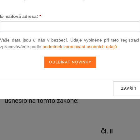
Aktuální znění
od 1. 1. 2010
E-mailová adresa:
*
43
Vaše data jsou u nás v bezpečí. Údaje vyplněné při této registraci
ZÁKON
zpracováváme podle
podmínek zpracování osobních údajů
ze dne 10. dubna 1980,
kterým se mění a doplňuje trestní záko
ZAVŘÍT
Federální shromáždění Československé socialist
usneslo na tomto zákoně:
Čl. II