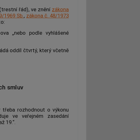
(trestní řád), ve znění
zákona
9/1969 Sb.
,
zákona č. 48/1973
to:
lova „nebo podle vyhlášené
ádá oddíl čtvrtý, který včetně
ch smluv
y třeba rozhodnout o výkonu
duje ve veřejném zasedání
ž 19.“.