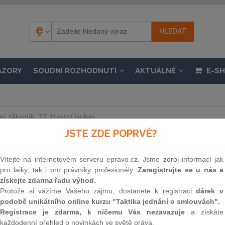
ÁZORY
SOUDNÍ ROZHODNUTÍ
AKTUÁLNĚ
E-S
JSTE ZDE POPRVÉ?
plňuje trestní zákon a trestní řád
Vítejte na internetovém serveru epravo.cz. Jsme zdroj informací jak
pro laiky, tak i pro právníky profesionály.
Zaregistrujte se u nás a
nosti 1. 1. 2010, částka 12 / 1980
získejte zdarma řadu výhod.
Protože si vážíme Vašeho zájmu, dostanete k registraci
dárek v
podobě unikátního online kurzu "Taktika jednání o smlouvách".
Souvislosti
Registrace je zdarma, k ničemu Vás nezavazuje
a získáte
každodenní přehled o novinkách ve světě práva.