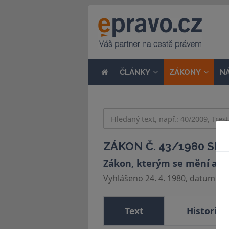
ČLÁNKY
ZÁKONY
N
ZÁKON Č. 43/1980 SB.
Zákon, kterým se mění a do
Vyhlášeno 24. 4. 1980, datum účin
Text
Historie