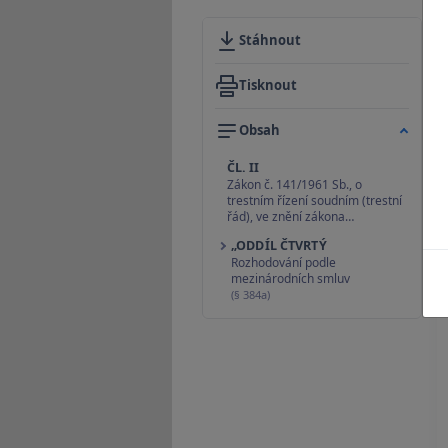
Stáhnout
Tisknout
Obsah
ČL. II
Zákon č. 141/1961 Sb., o
trestním řízení soudním (trestní
řád), ve znění zákona…
„ODDÍL ČTVRTÝ
Rozhodování podle
mezinárodních smluv
(§ 384a)