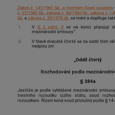
Zákon č. 141/1961 Sb., o trestním řízení soudním
č. 57/1965 Sb.
,
zákona č. 58/1969 Sb.
,
zákona č. 14
Sb.
a
zákona č. 29/1978 Sb.
se mění a doplňuje tak
1.
V
§ 2 odst. 3
se na konci připojují s
mezinárodní smlouvy.“.
2.
V hlavě dvacáté čtvrté se za oddíl třetí vkl
nadpisu zní:
„Oddíl čtvrtý
Rozhodování podle mezinárodní
§ 384a
Jestliže je podle vyhlášené mezinárodní smlouv
trestního rozsudku cizího státu, soud rozho
rozsudkem. Řízení koná soud příslušný podle § 14 a