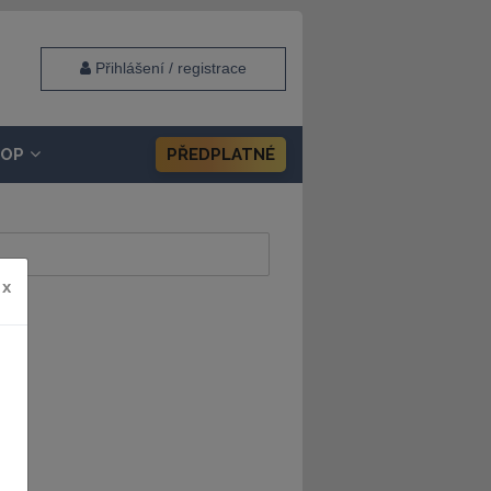
Přihlášení / registrace
HOP
PŘEDPLATNÉ
x