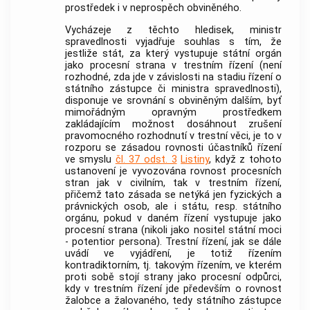
prostředek i v neprospěch obviněného.
Vycházeje z těchto hledisek, ministr
spravedlnosti vyjadřuje souhlas s tím, že
jestliže stát, za který vystupuje státní orgán
jako procesní strana v
trestním řízení
(není
rozhodné, zda jde v závislosti na stadiu řízení o
státního zástupce či ministra spravedlnosti),
disponuje ve srovnání s obviněným dalším, byť
mimořádným opravným prostředkem
zakládajícím možnost dosáhnout zrušení
pravomocného rozhodnutí v trestní věci, je to v
rozporu se zásadou rovnosti účastníků řízení
ve smyslu
čl. 37 odst. 3
Listiny
, když z tohoto
ustanovení je vyvozována rovnost procesních
stran jak v civilním, tak v
trestním řízení
,
přičemž tato zásada se netýká jen fyzických a
právnických osob, ale i státu, resp. státního
orgánu, pokud v daném řízení vystupuje jako
procesní strana (nikoli jako nositel státní moci
- potentior persona).
Trestní řízení
, jak se dále
uvádí ve vyjádření, je totiž řízením
kontradiktorním, tj. takovým řízením, ve kterém
proti sobě stojí strany jako procesní odpůrci,
kdy v
trestním řízení
jde především o rovnost
žalobce a žalovaného, tedy státního zástupce