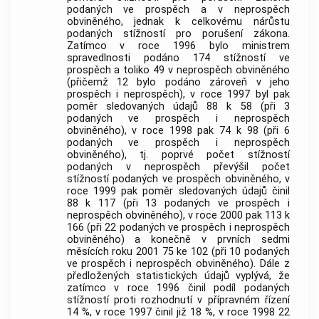
podaných ve prospěch a v neprospěch
obviněného, jednak k celkovému nárůstu
podaných stížností pro porušení zákona.
Zatímco v roce 1996 bylo ministrem
spravedlnosti podáno 174 stížností ve
prospěch a toliko 49 v neprospěch obviněného
(přičemž 12 bylo podáno zároveň v jeho
prospěch i neprospěch), v roce 1997 byl pak
poměr sledovaných údajů 88 k 58 (při 3
podaných ve prospěch i neprospěch
obviněného), v roce 1998 pak 74 k 98 (při 6
podaných ve prospěch i neprospěch
obviněného), tj. poprvé počet stížností
podaných v neprospěch převýšil počet
stížností podaných ve prospěch obviněného, v
roce 1999 pak poměr sledovaných údajů činil
88 k 117 (při 13 podaných ve prospěch i
neprospěch obviněného), v roce 2000 pak 113 k
166 (při 22 podaných ve prospěch i neprospěch
obviněného) a konečně v prvních sedmi
měsících roku 2001 75 ke 102 (při 10 podaných
ve prospěch i neprospěch obviněného). Dále z
předložených statistických údajů vyplývá, že
zatímco v roce 1996 činil podíl podaných
stížností proti rozhodnutí v přípravném řízení
14 %, v roce 1997 činil již 18 %, v roce 1998 22