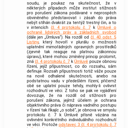
soudu
, je poukaz na skutečnost, že v
některých případech může institut stížnosti
pro porušení zákona podávané v neprospěch
obviněného představovat i zásah do práva
nebýt stíhán dvakrát za tentýž
trestný čin
, a to
v intencích
čl. 4 protokolu č. 7
k
Úmluvě o
ochraně lidských práv a základních svobod
(dále jen „Úmluva“). Na rozdíl od
čl. 40 odst. 5
Listiny
, který hovoří v plurálu o možnosti
uplatnění mimořádných opravných prostředků
(zjevně tak reaguje na platnou zákonnou
úpravu), které mohou zmíněný princip prolomit,
zná
čl. 4 protokolu č. 7
k
Úmluvě
pouze obnovu
řízení, jejíž přípustnost, co do rozsahu, sám
definuje. Rozsah přípustnosti totiž váže pouze
na nově odhalené skutečnosti, anebo na
podstatnou vadu v předešlém řízení, přičemž
obě se uplatní pouze tehdy, mohly-li ovlivnit
rozhodnutí ve věci. Z toho se pak ve vyjádření
dovozuje, že na rozdíl od stížnosti pro
porušení zákona, jejímž účelem je ochrana
objektivního práva či náprava vadného postupu
v řízení tak říkajíc „o sobě“, je obnova ve smyslu
protokolu č. 7 k Úmluvě přísně vázána na
ovlivnění konkrétního individuálního rozhodnutí
ve věci. Protože
odstavec 3 čl. 4 protokolu č. 7