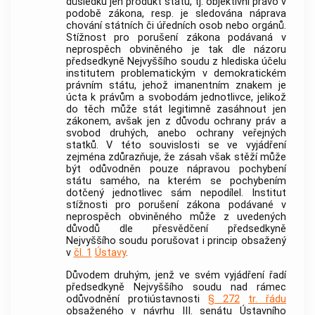
důsledku jen produkt státu, tj. objektivní právo v
podobě zákona, resp. je sledována náprava
chování státních či úředních osob nebo orgánů.
Stížnost pro porušení zákona podávaná v
neprospěch obviněného je tak dle názoru
předsedkyně Nejvyššího soudu z hlediska účelu
institutem problematickým v demokratickém
právním státu, jehož imanentním znakem je
úcta k právům a svobodám jednotlivce, jelikož
do těch může stát legitimně zasáhnout jen
zákonem, avšak jen z důvodu ochrany práv a
svobod druhých, anebo ochrany veřejných
statků. V této souvislosti se ve vyjádření
zejména zdůrazňuje, že zásah však stěží může
být odůvodněn pouze nápravou pochybení
státu samého, na kterém se pochybením
dotčený jednotlivec sám nepodílel. Institut
stížnosti pro porušení zákona podávané v
neprospěch obviněného může z uvedených
důvodů dle přesvědčení předsedkyně
Nejvyššího soudu porušovat i princip obsažený
v
čl. 1
Ústavy
.
Důvodem druhým, jenž ve svém vyjádření řadí
předsedkyně Nejvyššího soudu nad rámec
odůvodnění protiústavnosti
§ 272
tr. řádu
obsaženého v návrhu III. senátu
Ústavního