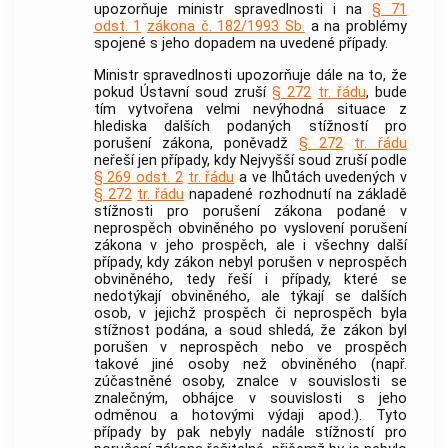
upozorňuje ministr spravedlnosti i na
§ 71
odst. 1
zákona č. 182/1993 Sb.
a na problémy
spojené s jeho dopadem na uvedené případy.
Ministr spravedlnosti upozorňuje dále na to, že
pokud
Ústavní soud
zruší
§ 272
tr. řádu
, bude
tím vytvořena velmi nevýhodná situace z
hlediska dalších podaných stížností pro
porušení zákona, poněvadž
§ 272
tr. řádu
neřeší jen případy, kdy Nejvyšší soud zruší podle
§ 269 odst. 2
tr. řádu
a ve lhůtách uvedených v
§ 272
tr. řádu
napadené rozhodnutí na základě
stížnosti pro porušení zákona podané v
neprospěch obviněného po vyslovení porušení
zákona v jeho prospěch, ale i všechny další
případy, kdy zákon nebyl porušen v neprospěch
obviněného, tedy řeší i případy, které se
nedotýkají obviněného, ale týkají se dalších
osob, v jejichž prospěch či neprospěch byla
stížnost podána, a soud shledá, že zákon byl
porušen v neprospěch nebo ve prospěch
takové jiné osoby než obviněného (např.
zúčastněné osoby, znalce v souvislosti se
znalečným, obhájce v souvislosti s jeho
odměnou a hotovými výdaji apod.). Tyto
případy by pak nebyly nadále stížností pro