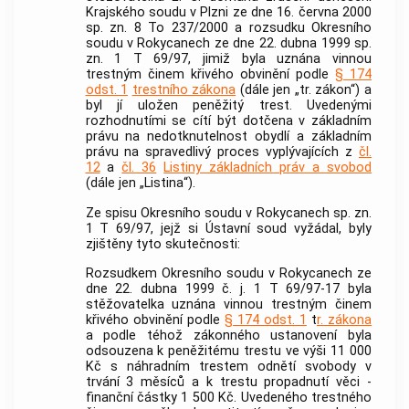
Krajského soudu v Plzni ze dne 16. června 2000
sp. zn. 8 To 237/2000 a rozsudku Okresního
soudu v Rokycanech ze dne 22. dubna 1999 sp.
zn. 1 T 69/97, jimiž byla uznána vinnou
trestným činem
křivého obvinění podle
§ 174
odst. 1
trestního zákona
(dále jen „tr. zákon“) a
byl jí uložen peněžitý trest. Uvedenými
rozhodnutími se cítí být dotčena v základním
právu na nedotknutelnost obydlí a základním
právu na spravedlivý proces vyplývajících z
čl.
12
a
čl. 36
Listiny základních práv a svobod
(dále jen „Listina“).
Ze spisu Okresního soudu v Rokycanech sp. zn.
1 T 69/97, jejž si
Ústavní soud
vyžádal, byly
zjištěny tyto skutečnosti:
Rozsudkem Okresního soudu v Rokycanech ze
dne 22. dubna 1999 č. j. 1 T 69/97-17 byla
stěžovatelka uznána vinnou
trestným činem
křivého obvinění podle
§ 174 odst. 1
t
r. zákona
a podle téhož zákonného ustanovení byla
odsouzena k peněžitému trestu ve výši 11 000
Kč s náhradním trestem odnětí svobody v
trvání 3 měsíců a k trestu propadnutí věci -
finanční částky 1 500 Kč. Uvedeného
trestného