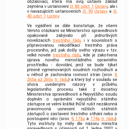
obžalovací, která má svůj ústavní základ
zejména v ustanovení
čl. 80 odst. 1
Ústavy
, ale i
v navazujících ustanoveních
čl. 90
Ústavy
a
čl.
40 odst. 1
Listiny
.
Ve vyjádření se dále konstatuje, že všemi
těmito otázkami se Ministerstvo spravedlnosti
opakovaně zabývalo při jednotlivých
novelizacích
trestního řádu
i v souvislosti s
připravovanou rekodifikací trestního práva
procesního, jež pak došly svého výrazu v tzv.
velké novele
trestního řádu
, kde je zakotvena
úprava nového mimořádného opravného
prostředku - dovolání, jenž se bude týkat
přesně vyjmenovaných soudních rozhodnutí a
u něhož je zachována rovnost stran (srov.
§
265a až 265s
tr. řádu
) a který byl v souladu se
shora uvedenými názory v průběhu
legislativního procesu také z iniciativy
Ministerstva spravedlnosti a Nejvyššího soudu
doplněn o oprávnění nejvyššího státního
zástupce ve velmi krátké lhůtě rušit nezákonná
pravomocná usnesení nižších státních
zástupců o zastavení trestního stíhání nebo o
postoupení věci (srov.
§ 173a
a
174a
tr. řádu
).
Tyto instituty by měly dle názoru ministra
spravedlnosti s účinností od 1. ledna 2002 v