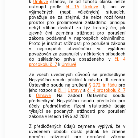
k
Úmluvě
stanoví, že od tohoto článku nelze
ustoupit podle
čl. 15
Úmluvy
, tj. ani ve
výjimečných (např. válečných) situacích,
považuje se za zřejmé, že nelze rozšiřovat
prostor pro prolamování základního principu
nebýt stíhán dvakrát za týž
trestný čin
, jak
zjevně činí zejména stížnost pro porušení
zákona podávaná v neprospěch obviněného.
Proto je institut stížnosti pro porušení zákona
v neprospěch obviněného ve vyjádření
považován za zasahující v některých případech
do základního práva obsaženého v
čl. 4
protokolu č. 7
k
Úmluvě
.
Ze všech uvedených důvodů se předsedkyně
Nejvyššího soudu přiklání k návrhu III. senátu
Ústavního soudu
na zrušení
§ 272
tr. řádu
pro
jeho rozpor s
čl. 1
Ústavy
a
čl. 4 protokolu č. 7
k
Úmluvě
. Na žádost
Ústavního soudu
předsedkyně Nejvyššího soudu předložila pro
účely předmětného řízení statistické údaje
týkající se podaných stížností pro porušení
zákona v letech 1996 až 2001.
Z předložených údajů zejména vyplývá, že v
uvedeném období došlo jednak ke změně
poměru stížností pro porušení zákona