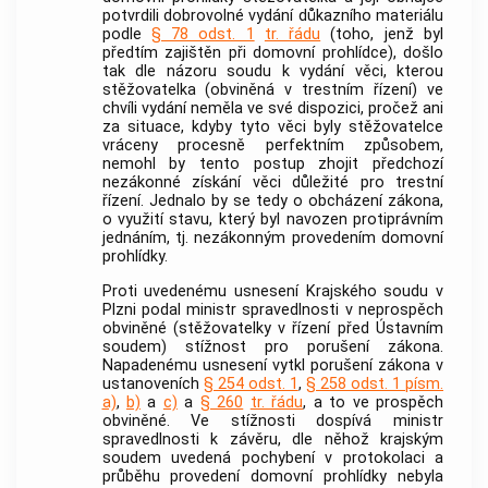
potvrdili dobrovolné vydání důkazního materiálu
podle
§ 78 odst. 1
tr. řádu
(toho, jenž byl
předtím zajištěn při domovní prohlídce), došlo
tak dle názoru soudu k vydání věci, kterou
stěžovatelka (obviněná v trestním řízení) ve
chvíli vydání neměla ve své dispozici, pročež ani
za situace, kdyby tyto věci byly stěžovatelce
vráceny procesně perfektním způsobem,
nemohl by tento postup zhojit předchozí
nezákonné získání věci důležité pro
trestní
řízení
. Jednalo by se tedy o obcházení zákona,
o využití stavu, který byl navozen protiprávním
jednáním, tj. nezákonným provedením domovní
prohlídky.
Proti uvedenému usnesení Krajského soudu v
Plzni podal ministr spravedlnosti v neprospěch
obviněné (stěžovatelky v řízení před
Ústavním
soudem
) stížnost pro porušení zákona.
Napadenému usnesení vytkl porušení zákona v
ustanoveních
§ 254 odst. 1
,
§ 258 odst. 1 písm.
a)
,
b)
a
c)
a
§ 260
tr. řádu
, a to ve prospěch
obviněné. Ve stížnosti dospívá ministr
spravedlnosti k závěru, dle něhož krajským
soudem uvedená pochybení v protokolaci a
průběhu provedení domovní prohlídky nebyla