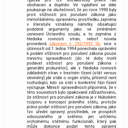
typické pro tzv. socialistický právní řád
obohacen a doplněn. Ve vyjádření se dále
poukazuje na skutečnost, že po roce 1990 byly
proti stížnosti pro porušení zákona jako
mimořádnému opravnému prostředku zejména
v literatuře vznášeny námitky obsahující
podobné argumenty jako ve zmíněném
usnesení
Ústavního soudu
, a to zejména z
hlediska rovnosti stran, neboť novela
provedená
zákonem č. 292/1993 Sb.
sice s
účinností od 1. ledna 1994 ponechala oprávnění
k podání stížnosti pro porušení zákona pouze
ministru spravedlnosti (do té doby mohl
podávat stížnost pro porušení zákona i
generální prokurátor), ale z hlediska rovnosti
základních stran v trestním řízení (stát versus
obviněný) jde stále o orgán státu, přičemž není
rozhodující, kdo za stát v konkrétní fázi řízení
vystupuje. Ministr spravedlnosti připomíná, že v
této souvislosti bylo opakovaně zdůrazňováno,
že stížnost pro porušení zákona je v hlubokém
rozporu s koncepcí právního státu, protože
právo podat stížnost pro porušení zákona, jako
tzv. úřední opravný prostředek, ve prospěch
odsouzeného je svěřeno jen určitému
vrcholnému státnímu funkcionáři, který pak
může dokonce podat tento opravný