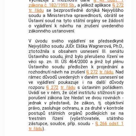
Vycházeje z možnosti dané
§ 49 odst. 1
zákona č. 182/1993 Sb.
, a jelikož aplikace
§ 272
tr. řádu
se bezprostředně dotýká Nejvyššího
soudu a Ministerstva spravedlnosti, obrátil se
Ústavní soud
na tyto státní orgány se žádostí
o vyjádření k návrhu na zrušení uvedeného
zákonného ustanovení.
V úvodu svého vyjádření se předsedkyně
Nejvyššího soudu JUDr. Eliška Wagnerová, Ph.D.,
ztotožnila s obsahem usnesení III. senátu
Ústavního soudu
, jímž bylo přerušeno řízení ve
věci sp. zn. III. ÚS 464/2000 a jímž byl plénu
Ústavního soudu
předložen k projednání a
rozhodnutí návrh na zrušení
§ 272
tr. řádu
. Nad
rámec důvodů uvedených v daném usnesení se
ve vyjádření poukazuje i na další důvody
rozporu
§ 272
tr. řádu
s ústavním pořádkem.
Uvádí se v něm, že účel institutu stížnosti pro
porušení zákona lze hledat ve dvou rovinách -
jednak v představě, že zákon, tj. objektivní
právo, zasluhuje ochranu, a za druhé v kontrole
postupů státních orgánů podílejících se na
trestním řízení (vyšetřovatele, státního
zástupce, soudce, příp. soudu -
§ 266 odst. 1
tr. řádu
).