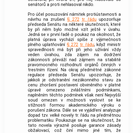
senátorů a proti nehlasoval nikdo.
Pro účel posuzování námitek protiústavnosti a
návrhu na zrušení
§ 272
tr. řádu
upozorňuje
předseda Senátu na některé skutečnosti, které
by při něm bylo možné vzít ještě v úvahu.
Jedná se v první řadě o poukaz na okolnost, že
platná úprava vychází spíše z výjimečnosti
plného uplatňování
§ 272
tr. řádu
, když ministr
spravedlnosti má být při jeho užívání vždy
veden úvahou, zda zájem na dodržení
zákonnosti převáží nad zájmem na stabilitě
pravomocného rozhodnutí orgánů činných v
trestním řízení. Na okraj předmětné zákonné
regulace předseda Senátu upozorňuje, že
jakkoli je odstranění nezákonného stavu za
cenu zhoršení postavení obviněného v platné
úpravě omezeno zvláštními podmínkami,
naplněním těchto podmínek však není Nejvyšší
soud omezen v možnosti vyslovit se ke
stížnosti formou akademického výroku o
porušení zákona. Dále se ve vyjádření analyzuje
dopad tzv. velké novely tr. řádu na předmětnou
problematiku. Poukazuje se na skutečnost, že
tato novela výrazně posiluje garance zásady
obžalovací, což činí mimo jiné tím, že