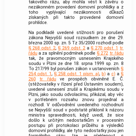
takového rázu, aby mohla vést k závěru o
nezákonném provedení domovní prohlídky a z
toho vyplývající nezákonnosti důkazů
získaných při takto provedené domovní
prohlídce.
Na podkladě uvedené stížnosti pro porušení
zákona Nejvyšší soud rozsudkem ze dne 29.
března 2000 sp. zn. 5 Tz 35/2000 rozhodl podle
§ 268 odst. 2
,
§ 269 odst. 2
a
§ 270 odst. 1
tr.
řádu
a za splnění podmínek podle
§ 272
tr. řádu
tak, že pravomocným usnesením Krajského
soudu v Plzni ze dne 18. srpna 1999 sp. zn. 8
To 217/99 byl porušen zákon v ustanoveních
§
254 odst. 1
,
§ 258 odst. 1 písm. a)
,
b)
a
c)
a
§
260
tr. řádu
ve prospěch obviněné E. Č.
(stěžovatelky v řízení před
Ústavním soudem
),
uvedené usnesení zrušil a Krajskému soudu v
Plzni, jako soudu odvolacímu, přikázal, aby věc
v potřebném rozsahu znovu projednal a
rozhodl. V odůvodnění uvedeného rozhodnutí
se Nejvyšší soud v podstatě přiklonil k názoru
ministra spravedlnosti, když uvedl, že sice
došlo k určitým nedostatkům v procesním
postupu při protokolaci průběhu a výsledků
domovní prohlídky, ale tyto nedostatky jsou jen
formálního rázu, lze je překlenout s