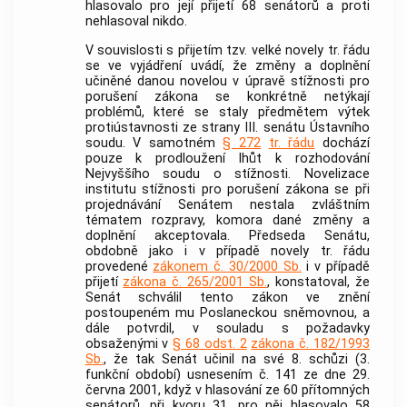
hlasovalo pro její přijetí 68 senátorů a proti
nehlasoval nikdo.
V souvislosti s přijetím tzv. velké novely tr. řádu
se ve vyjádření uvádí, že změny a doplnění
učiněné danou novelou v úpravě stížnosti pro
porušení zákona se konkrétně netýkají
problémů, které se staly předmětem výtek
protiústavnosti ze strany III. senátu
Ústavního
soudu
. V samotném
§ 272
tr. řádu
dochází
pouze k prodloužení lhůt k rozhodování
Nejvyššího soudu o stížnosti. Novelizace
institutu stížnosti pro porušení zákona se při
projednávání Senátem nestala zvláštním
tématem rozpravy, komora dané změny a
doplnění akceptovala. Předseda Senátu,
obdobně jako i v případě novely tr. řádu
provedené
zákonem č. 30/2000 Sb.
i v případě
přijetí
zákona č. 265/2001 Sb.
, konstatoval, že
Senát schválil tento zákon ve znění
postoupeném mu Poslaneckou sněmovnou, a
dále potvrdil, v souladu s požadavky
obsaženými v
§ 68 odst. 2
zákona č. 182/1993
Sb.
, že tak Senát učinil na své 8. schůzi (3.
funkční období) usnesením č. 141 ze dne 29.
června 2001, když v hlasování ze 60 přítomných
senátorů, při kvoru 31, pro něj hlasovalo 58