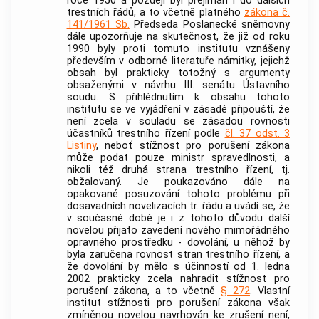
roce 1950 a později byl přejímán i do dalších
trestních řádů, a to včetně platného
zákona č.
141/1961 Sb.
Předseda Poslanecké sněmovny
dále upozorňuje na skutečnost, že již od roku
1990 byly proti tomuto institutu vznášeny
především v odborné literatuře námitky, jejichž
obsah byl prakticky totožný s argumenty
obsaženými v návrhu III. senátu
Ústavního
soudu
. S přihlédnutím k obsahu tohoto
institutu se ve vyjádření v zásadě připouští, že
není zcela v souladu se zásadou rovnosti
účastníků trestního řízení podle
čl. 37 odst. 3
Listiny
, neboť stížnost pro porušení zákona
může podat pouze ministr spravedlnosti, a
nikoli též druhá strana
trestního řízení
, tj.
obžalovaný. Je poukazováno dále na
opakované posuzování tohoto problému při
dosavadních novelizacích tr. řádu a uvádí se, že
v současné době je i z tohoto důvodu další
novelou přijato zavedení nového mimořádného
opravného prostředku - dovolání, u něhož by
byla zaručena rovnost stran
trestního řízení
, a
že dovolání by mělo s účinností od 1. ledna
2002 prakticky zcela nahradit stížnost pro
porušení zákona, a to včetně
§ 272
. Vlastní
institut stížnosti pro porušení zákona však
zmíněnou novelou navrhován ke zrušení není,