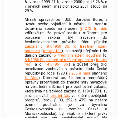
%, v roce 1999 21 %, v roce 2000 pak již 26 % a
v prvních sedmi měsících roku 2001 stoupl na
29 %.
Ministr spravedlnosti JUDr. Jaroslav Bureš v
úvodu svého vyjádření k návrhu III. senátu
Ústavního soudu
na zrušení
§ 272
tr. řádu
zdůrazňuje, že právní institut stížnosti pro
porušení zákona byl zaveden do
československého právního řádu přijetím
zákona č. 87/1950 Sb., o trestním řízení
soudním
(
trestní řád
), a později přejímán i do
dalších zákonů
o trestním řízení soudním
[č.
64/1956 Sb., o trestním řízení soudním
(
trestní
řád
), a č.
141/1961 Sb.
) a zůstal přes dílčí
novelizace zachován v právním řádu České
republiky po roce 1993 (
§ 266 a násl.
platného
tr. řádu
). Domnívá se, že tento mimořádný
opravný prostředek do značné míry navazoval
na zmateční stížnost pro zachování zákona,
která byla na základě zákona č. 119/1873 ř. z.,
jímž se uvádí
trestní řád
, ve znění pozdějších
předpisů, (srov. § 33, 292 a 479) na našem
území používána již za bývalého
Československa (v zemích České a
Moravskoslezské), byl však o některé prvky