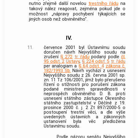
nutno zřejmě další novelou
trestního řádu
na
takový nález reagovat, zejména pokud jde o
možnost „nápravy pochybení týkajících se
jiných osob než obviněného“.
IV.
11.
července 2001 byl
Ústavnímu soudu
doručen návrh Nejvyššího soudu na
zrušení
§ 272
tr. řádu
podaný podle
čl.
95 odst. 2
Ústavy
,
§ 224 odst. 5
tr. řádu
per analogiam a
§ 64 odst. 4
zákona č.
182/1993 Sb.
Návrh vychází z usnesení
Nejvyššího soudu z 26. června 2001 sp.
zn. 11 Tz 106/2001, jímž bylo přerušeno
řízení o stížnosti pro porušení zákona
podané ministrem spravedlnosti v
neprospěch obviněného D. B. proti
usnesení státního zástupce Okresního
státního zastupitelství v Děčíně z 19.
prosince 2000 č. j. 2 Zt 897/2000-5 o
postoupení trestní věci, a dle výše
uvedených ústavních a zákonných
ustanovení byla věc předložena
Ústavnímu soudu.
Podle názoru senátu Nejvyššího