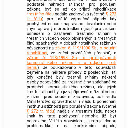
podstatě nahradit stížnost pro porušení
zákona, byť se až do přijetí rekodifikace
trestního řádu
nadále zachovává (včetně
§ 272
tr. řádu
) pro určité výjimečné případy, kdy
pochybení nebude napraveno dovoláním nebo
jiným opravným prostředkem (např. pro zrušení
usnesení o zastavení trestního stíhání v
trestních věcech osob obviněných z
trestných
činů
spáchaných v dobách totalitního režimu v
návaznosti na
zákon č. 119/1990 Sb., o soudní
rehabilitaci
, ve znění pozdějších předpisů, a
zákon č. 198/1993 Sb., o protiprávnosti
komunistického režimu a o odporu proti
němu
). Je poukazováno v této souvislosti
zejména na některé případy z posledních let,
kdy konečně byly trestně stíhány některé
osoby odpovědné za
trestné činy
spáchané ve
prospěch komunistického režimu, ale jejich
trestní stíhání bylo již v přípravném řízení nebo i
v řízení před soudem zastaveno, což vedlo
Ministerstvo spravedlnosti i vládu k ponechání
institutu stížnosti pro porušení zákona (včetně
§ 272
tr. řádu
) nadále v trestním řádu, neboť
jinak by tato pochybení nemohla již být
napravena. V této souvislosti, ilustruje danou
problematiku i na konkrétním případu,