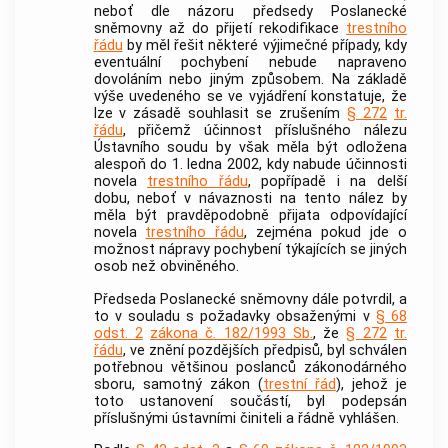
neboť dle názoru předsedy Poslanecké
sněmovny až do přijetí rekodifikace
trestního
řádu
by měl řešit některé výjimečné případy, kdy
eventuální pochybení nebude napraveno
dovoláním nebo jiným způsobem. Na základě
výše uvedeného se ve vyjádření konstatuje, že
lze v zásadě souhlasit se zrušením
§ 272
tr.
řádu
, přičemž účinnost příslušného nálezu
Ústavního soudu
by však měla být odložena
alespoň do 1. ledna 2002, kdy nabude účinnosti
novela
trestního řádu
, popřípadě i na delší
dobu, neboť v návaznosti na tento nález by
měla být pravděpodobně přijata odpovídající
novela
trestního řádu
, zejména pokud jde o
možnost nápravy pochybení týkajících se jiných
osob než obviněného.
Předseda Poslanecké sněmovny dále potvrdil, a
to v souladu s požadavky obsaženými v
§ 68
odst. 2
zákona č. 182/1993 Sb.
, že
§ 272
tr.
řádu
, ve znění pozdějších předpisů, byl schválen
potřebnou většinou poslanců zákonodárného
sboru, samotný zákon (
trestní řád
), jehož je
toto ustanovení součástí, byl podepsán
příslušnými ústavními činiteli a řádně vyhlášen.