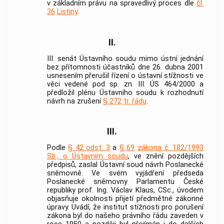
v základním právu na spravedlivý proces dle
čl.
36
Listiny
.
II.
III. senát
Ústavního soudu
mimo ústní jednání
bez přítomnosti účastníků dne 26. dubna 2001
usnesením přerušil řízení o ústavní stížnosti ve
věci vedené pod sp. zn. III. ÚS 464/2000 a
předložil plénu
Ústavního soudu
k rozhodnutí
návrh na zrušení
§ 272
tr. řádu
.
III.
Podle
§ 42 odst. 3
a
§ 69
zákona č. 182/1993
Sb., o Ústavním soudu
, ve znění pozdějších
předpisů, zaslal
Ústavní soud
návrh Poslanecké
sněmovně. Ve svém vyjádření předseda
Poslanecké sněmovny Parlamentu České
republiky prof. Ing. Václav Klaus, CSc., úvodem
objasňuje okolnosti přijetí předmětné zákonné
úpravy. Uvádí, že institut stížnosti pro porušení
zákona byl do našeho právního řádu zaveden v