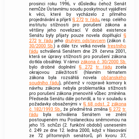
prosinci roku 1996, v důsledku čehož Senát
nemůže
Ústavnímu soudu
poskytnout vyjádření
k věci, které by vycházelo z přímého
projednávání a přijetí
§ 272
tr. řádu
, resp. celého
institutu stížnosti pro porušení zákona a
většiny jeho novelizací. V době existence
Senátu byly přijaty pouze novela doplňující
§
272
tr. řádu
jeho
druhým odstavcem
(zákon č.
30/2000 Sb.
) a dále tzv. velká novela
trestního
řádu
schválená Senátem dne 29. června 2001,
která se úpravy stížnosti pro porušení zákona
dotkla obsáhleji. V rámci
zákona č. 30/2000 Sb.
bylo drobné doplnění
§ 272
tr. řádu
zcela
okrajovou záležitostí (hlavním tématem
zákona byla rozsáhlá novela
občanského
soudního řádu
), přičemž v rozpravě komory k
návrhu zákona nebyla problematika stížnosti
pro porušení zákona jmenovitě vůbec zmíněna.
Předseda Senátu dále potvrdil, a to v souladu s
požadavky obsaženými v
§ 68 odst. 2
zákona
č. 182/1993 Sb.
, že předmětná změna
§ 272
tr.
řádu
byla schválena Senátem ve znění
postoupeném mu Poslaneckou sněmovnou na
jeho 15. schůzi (2. funkční období) usnesením
č. 249 ze dne 12. ledna 2000, když v hlasování
ze 72 přítomných senátorů, při kvoru 37,