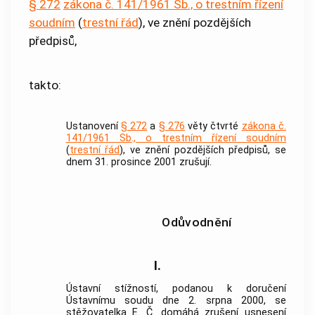
§ 272
zákona č. 141/1961 Sb., o trestním řízení
soudním
(
trestní řád
), ve znění pozdějších
předpisů,
takto:
Ustanovení
§ 272
a
§ 276
věty čtvrté
zákona č.
141/1961 Sb., o trestním řízení soudním
(
trestní řád
), ve znění pozdějších předpisů, se
dnem 31. prosince 2001 zrušují.
Odůvodnění
I.
Ústavní stížností, podanou k doručení
Ústavnímu soudu
dne 2. srpna 2000, se
stěžovatelka E. Č. domáhá zrušení usnesení