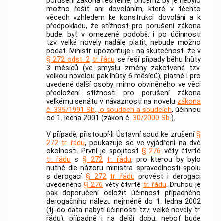
porušení zákona řešitelné, přičemž by je nebylo
možno řešit ani dovoláním, které v těchto
věcech vzhledem ke konstrukci dovolání a k
předpokladu, že stížnost pro porušení zákona
bude, byť v omezené podobě, i po účinnosti
tzv. velké novely nadále platit, nebude možno
podat. Ministr upozorňuje i na skutečnost, že v
§ 272 odst. 2
tr. řádu
se řeší případy běhu lhůty
3 měsíců (ve smyslu změny zakotvené tzv.
velkou novelou pak lhůty 6 měsíců), platné i pro
uvedené další osoby mimo obviněného ve věci
předložení stížnosti pro porušení zákona
velkému senátu v návaznosti na novelu
zákona
č. 335/1991 Sb., o soudech a soudcích
, účinnou
od 1. ledna 2001 (zákon č.
30/2000 Sb.
).
V případě, přistoupí-li
Ústavní soud
ke zrušení
§
272
tr. řádu
, poukazuje se ve vyjádření na dvě
okolnosti. První je spojitost
§ 276
věty čtvrté
tr. řádu
s
§ 272
tr. řádu
, pro kterou by bylo
nutné dle názoru ministra spravedlnosti spolu
s derogací
§ 272
tr. řádu
provést i derogaci
uvedeného
§ 276
věty čtvrté
tr. řádu
. Druhou je
pak doporučení odložit účinnost případného
derogačního nálezu nejméně do 1. ledna 2002
(tj. do data nabytí účinnosti tzv. velké novely tr.
řádu), případně i na delší dobu, neboť bude