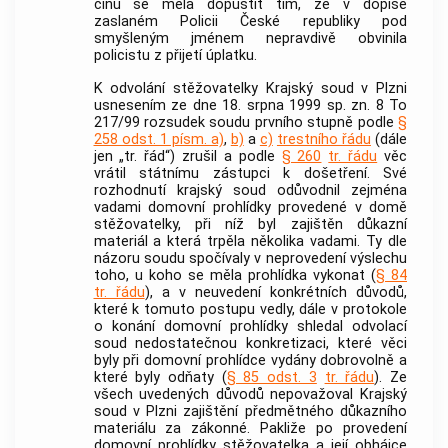
činu
se měla dopustit tím, že v dopise
zaslaném Policii České republiky pod
smyšleným jménem nepravdivě obvinila
policistu z přijetí úplatku.
K odvolání stěžovatelky Krajský soud v Plzni
usnesením ze dne 18. srpna 1999 sp. zn. 8 To
217/99 rozsudek soudu prvního stupně podle
§
258 odst. 1 písm. a)
,
b)
a
c)
trestního řádu
(dále
jen „tr. řád“) zrušil a podle
§ 260
tr. řádu
věc
vrátil státnímu zástupci k došetření. Své
rozhodnutí krajský soud odůvodnil zejména
vadami domovní prohlídky provedené v domě
stěžovatelky, při níž byl zajištěn důkazní
materiál a která trpěla několika vadami. Ty dle
názoru soudu spočívaly v neprovedení výslechu
toho, u koho se měla prohlídka vykonat (
§ 84
tr. řádu
), a v neuvedení konkrétních důvodů,
které k tomuto postupu vedly, dále v protokole
o konání domovní prohlídky shledal odvolací
soud nedostatečnou konkretizaci, které věci
byly při domovní prohlídce vydány dobrovolně a
které byly odňaty (
§ 85 odst. 3
tr. řádu
). Ze
všech uvedených důvodů nepovažoval Krajský
soud v Plzni zajištění předmětného důkazního
materiálu za zákonné. Pakliže po provedení
domovní prohlídky stěžovatelka a její obhájce