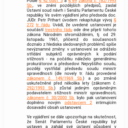
Podle
§ 42 odst. 3
a
§ 69
zákona č. 182/1993
Sb.
, ve znění pozdějších předpisů, zaslal
Ústavní soud návrh i Senátu Parlamentu České
republiky. Ve svém vyjádření jeho předseda doc.
JUDr. Petr Pithart úvodem rekapituluje vývoj
§
272
tr. řádu
. Uvádí, že uvedené ustanovení je
součástí
trestního řádu
ode dne přijetí tohoto
zákona Národním shromážděním, tj. od 29.
listopadu 1961, přičemž do současnosti
doznalo z hlediska sledovaných problémů spíše
nevýznamné změny: v ustanovení se odráželo
střídání subjektů oprávněných k podání
stížnosti - na počátku náleželo generálnímu
prokurátorovi a předsedovi Nejvyššího soudu,
později vystřídal předsedu soudu ministr
spravedlnosti (dle novely tr. řádu provedené
zákonem č. 149/1969 Sb.
) a po změně
uskutečněné před několika lety (zákonem č.
292/1993 Sb.
) zůstal jediným oprávněným
podavatelem stížnosti ministr spravedlnosti;
zákonem č. 30/2000 Sb.
bylo pak ustanovení
doplněno novým
odstavcem 2
intimujícím
dosavadní obsah ustanovení.
Ve vyjádření se dále upozorňuje na skutečnost,
že Senát Parlamentu České republiky byl
ustaven a zahájil své ústavní působení v