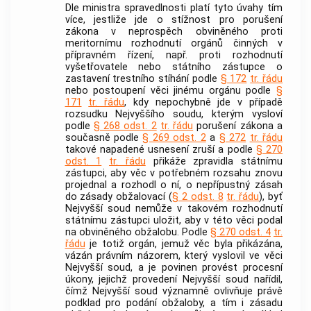
Dle ministra spravedlnosti platí tyto úvahy tím
více, jestliže jde o stížnost pro porušení
zákona v neprospěch obviněného proti
meritornímu rozhodnutí orgánů činných v
přípravném řízení, např. proti rozhodnutí
vyšetřovatele nebo státního zástupce o
zastavení trestního stíhání podle
§ 172
tr. řádu
nebo postoupení věci jinému orgánu podle
§
171
tr. řádu
, kdy nepochybně jde v případě
rozsudku Nejvyššího soudu, kterým vysloví
podle
§ 268 odst. 2
tr. řádu
porušení zákona a
současně podle
§ 269 odst. 2
a
§ 272
tr. řádu
takové napadené usnesení zruší a podle
§ 270
odst. 1
tr. řádu
přikáže zpravidla státnímu
zástupci, aby věc v potřebném rozsahu znovu
projednal a rozhodl o ní, o nepřípustný zásah
do zásady obžalovací (
§ 2 odst. 8
tr. řádu
), byť
Nejvyšší soud nemůže v takovém rozhodnutí
státnímu zástupci uložit, aby v této věci podal
na obviněného obžalobu. Podle
§ 270 odst. 4
tr.
řádu
je totiž orgán, jemuž věc byla přikázána,
vázán právním názorem, který vyslovil ve věci
Nejvyšší soud, a je povinen provést procesní
úkony, jejichž provedení Nejvyšší soud nařídil,
čímž Nejvyšší soud významně ovlivňuje právě
podklad pro podání obžaloby, a tím i zásadu