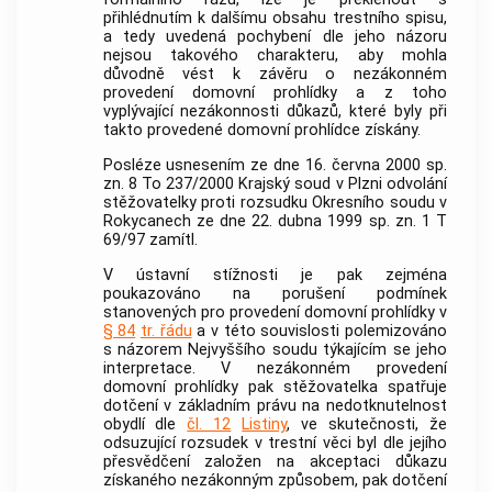
přihlédnutím k dalšímu obsahu trestního spisu,
a tedy uvedená pochybení dle jeho názoru
nejsou takového charakteru, aby mohla
důvodně vést k závěru o nezákonném
provedení domovní prohlídky a z toho
vyplývající nezákonnosti důkazů, které byly při
takto provedené domovní prohlídce získány.
Posléze usnesením ze dne 16. června 2000 sp.
zn. 8 To 237/2000 Krajský soud v Plzni odvolání
stěžovatelky proti rozsudku Okresního soudu v
Rokycanech ze dne 22. dubna 1999 sp. zn. 1 T
69/97 zamítl.
V ústavní stížnosti je pak zejména
poukazováno na porušení podmínek
stanovených pro provedení domovní prohlídky v
§ 84
tr. řádu
a v této souvislosti polemizováno
s názorem Nejvyššího soudu týkajícím se jeho
interpretace. V nezákonném provedení
domovní prohlídky pak stěžovatelka spatřuje
dotčení v základním právu na nedotknutelnost
obydlí dle
čl. 12
Listiny
, ve skutečnosti, že
odsuzující rozsudek v trestní věci byl dle jejího
přesvědčení založen na akceptaci důkazu
získaného nezákonným způsobem, pak dotčení