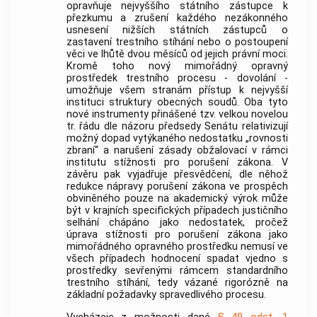
opravňuje nejvyššího státního zástupce k
přezkumu a zrušení každého nezákonného
usnesení nižších státních zástupců o
zastavení trestního stíhání nebo o postoupení
věci ve lhůtě dvou měsíců od jejich právní moci.
Kromě toho nový mimořádný opravný
prostředek trestního procesu - dovolání -
umožňuje všem stranám přístup k nejvyšší
instituci struktury obecných soudů. Oba tyto
nové instrumenty přinášené tzv. velkou novelou
tr. řádu dle názoru předsedy Senátu relativizují
možný dopad vytýkaného nedostatku „rovnosti
zbraní“ a narušení zásady obžalovací v rámci
institutu stížnosti pro porušení zákona. V
závěru pak vyjadřuje přesvědčení, dle něhož
redukce nápravy porušení zákona ve prospěch
obviněného pouze na akademický výrok může
být v krajních specifických případech justičního
selhání chápáno jako nedostatek, pročež
úprava stížnosti pro porušení zákona jako
mimořádného opravného prostředku nemusí ve
všech případech hodnocení spadat vjedno s
prostředky sevřenými rámcem standardního
trestního stíhání, tedy vázané rigorózně na
základní požadavky spravedlivého procesu.