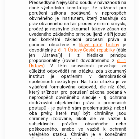
Předsedkyně Nejvyššího soudu v návaznosti na
dané východisko konstatuje, že stížnost pro
porušení zákona podávaná v neprospěch
obviněného je institutem, který zasahuje do
práv obviněného na fair proces v širším smyslu,
pročež je nezbytné zkoumat takový zásah do
uvedeného základního principu [jenž v šíři jdoucí
nad konkrétní základní procesní práva a
garance obsažené v
hlavě páté
Listiny
je
dovoditelný z
čl. 1
Ústavy České republiky
(dále
jen „Ústava“)] i z hlediska principu
proporcionality (rovněž dovoditelného z
čl. 1
Ústavy
). V této souvislosti považuje za
důležité odpovědět na otázku, zda zkoumaný
institut je opatřením v demokratické
společnosti nezbytným. Na tuto otázku je ve
vyjádření formulována odpověď, dle níž účel,
který stížnost pro porušení zákona podaná v
neprospěch obviněného sleduje - tj. ochrana
dodržování objektivního práva a procesních
postupů - je patrně sám problematický, neboť
oba prvky, které mají být chráněny, jsou
chráněny izolovaně, nikoli ale ve vazbě k
subjektivním právům obviněného nebo
poškozeného, anebo ve vazbě k ochraně
veřejného statku. Chráněn je v konečném