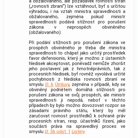
a obžalovaného, ale požadavek rovnosti stran
(„rovnosti zbraní“) lze vztáhnout, byť s určitou
výhradou, i na vztah ministra spravedlnosti a
obžalovaného, zejména pokud ministr
spravedlnosti podává stížnost pro porušení
zákona v neprospěch obviněného
(obžalovaného).
Při podání stížnosti pro porušení zákona ve
prospěch obviněného je třeba dle ministra
spravedlnosti to chápat jako určitý prostředek
favor defensionis, který je možno z ústavních
hledisek akceptovat, poněvadž nemůže zhoršit
jeho postavení jak z hmotněprávních, tak z
procesních hledisek, byť rovněž vyvolává určité
pochybnosti z hlediska rovnosti zbraní ve
smyslu
čl. 6
Úmluvy
, zejména v případě, kdy se
obviněný podnětem domáhá stížnosti pro
porušení zákona ve svůj prospěch, ale ministr
spravedlnosti ji nepodá, neboť v těchto
případech by bylo možno dovozovat rozpor se
zásadami právního státu, který by měl
zaručovat rovnost prostředků k ochraně práv
procesních stran, resp. účastníků řízení, jako
součásti práva na spravedlivý proces ve
smyslu
čl. 36 odst. 1
Listiny
.