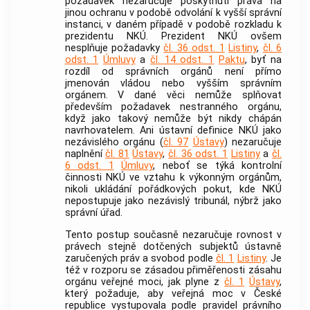
požadavek nezaručuje poskytnutí práva na
jinou ochranu v podobě odvolání k vyšší správní
instanci, v daném případě v podobě rozkladu k
prezidentu NKÚ. Prezident NKÚ ovšem
nesplňuje požadavky
čl. 36 odst. 1
Listiny
,
čl. 6
odst. 1
Úmluvy
a
čl. 14 odst. 1
Paktu
, byť na
rozdíl od správních orgánů není přímo
jmenován vládou nebo vyšším správním
orgánem. V dané věci nemůže splňovat
především požadavek nestranného orgánu,
když jako takový nemůže být nikdy chápán
navrhovatelem. Ani ústavní definice NKÚ jako
nezávislého orgánu (
čl. 97
Ústavy
) nezaručuje
naplnění
čl. 81
Ústavy
,
čl. 36 odst. 1
Listiny
a
čl.
6 odst. 1
Úmluvy
, neboť se týká kontrolní
činnosti NKÚ ve vztahu k výkonným orgánům,
nikoli ukládání pořádkových pokut, kde NKÚ
nepostupuje jako nezávislý tribunál, nýbrž jako
správní úřad.
Tento postup současně nezaručuje rovnost v
právech stejně dotčených subjektů ústavně
zaručených práv a svobod podle
čl. 1
Listiny
. Je
též v rozporu se zásadou přiměřenosti zásahu
orgánu veřejné moci, jak plyne z
čl. 1
Ústavy
,
který požaduje, aby veřejná moc v České
republice vystupovala podle pravidel právního