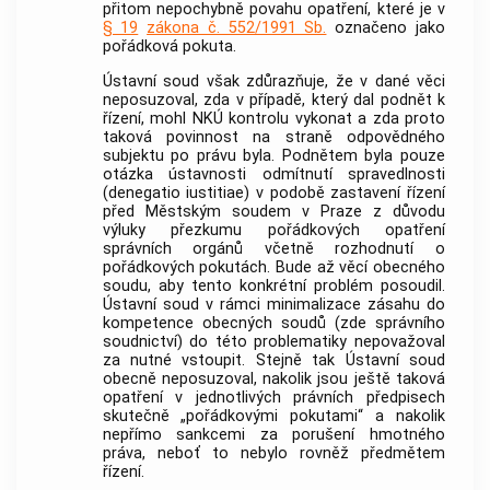
přitom nepochybně povahu opatření, které je v
§ 19
zákona č. 552/1991 Sb.
označeno jako
pořádková pokuta.
Ústavní soud
však zdůrazňuje, že v dané věci
neposuzoval, zda v případě, který dal podnět k
řízení, mohl NKÚ kontrolu vykonat a zda proto
taková povinnost na straně odpovědného
subjektu po právu byla. Podnětem byla pouze
otázka ústavnosti odmítnutí spravedlnosti
(denegatio iustitiae) v podobě zastavení řízení
před Městským soudem v Praze z důvodu
výluky přezkumu pořádkových opatření
správních orgánů včetně rozhodnutí o
pořádkových pokutách. Bude až věcí obecného
soudu, aby tento konkrétní problém posoudil.
Ústavní soud
v rámci minimalizace zásahu do
kompetence obecných soudů (zde správního
soudnictví) do této problematiky nepovažoval
za nutné vstoupit. Stejně tak
Ústavní soud
obecně neposuzoval, nakolik jsou ještě taková
opatření v jednotlivých právních předpisech
skutečně „pořádkovými pokutami“ a nakolik
nepřímo sankcemi za porušení hmotného
práva, neboť to nebylo rovněž předmětem
řízení.