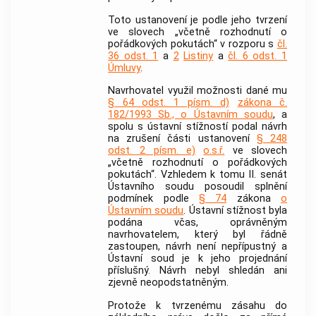
Toto ustanovení je podle jeho tvrzení
ve slovech „včetně rozhodnutí o
pořádkových pokutách“ v rozporu s
čl.
36 odst. 1
a
2
Listiny
a
čl. 6 odst. 1
Úmluvy
.
Navrhovatel využil možnosti dané mu
§ 64 odst. 1 písm. d)
zákona č.
182/1993 Sb., o Ústavním soudu
, a
spolu s ústavní stížností podal návrh
na zrušení části ustanovení
§ 248
odst. 2 písm. e)
o.s.ř.
ve slovech
„včetně rozhodnutí o pořádkových
pokutách“. Vzhledem k tomu II. senát
Ústavního soudu
posoudil splnění
podmínek podle
§ 74
zákona
o
Ústavním soudu
. Ústavní stížnost byla
podána včas, oprávněným
navrhovatelem, který byl řádně
zastoupen, návrh není nepřípustný a
Ústavní soud je k jeho projednání
příslušný. Návrh nebyl shledán ani
zjevně neopodstatněným.
Protože k tvrzenému zásahu do