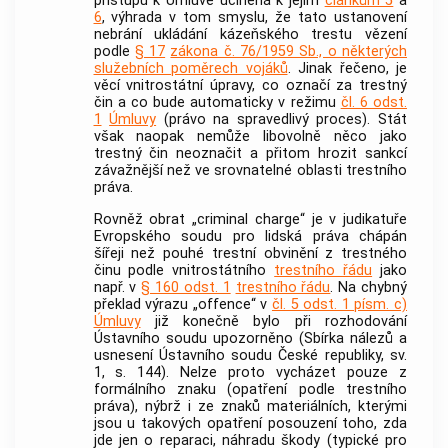
přístupu k Úmluvě učiněná k jejím
článkům 5
a
6
, výhrada v tom smyslu, že tato ustanovení
nebrání ukládání kázeňského trestu vězení
podle
§ 17
zákona č. 76/1959 Sb., o některých
služebních poměrech vojáků
. Jinak řečeno, je
věcí vnitrostátní úpravy, co označí za
trestný
čin
a co bude automaticky v režimu
čl. 6 odst.
1
Úmluvy
(právo na spravedlivý proces). Stát
však naopak nemůže libovolně něco jako
trestný čin
neoznačit a přitom hrozit sankcí
závažnější než ve srovnatelné oblasti trestního
práva.
Rovněž obrat „criminal charge“ je v judikatuře
Evropského soudu pro lidská práva chápán
šířeji než pouhé trestní obvinění z
trestného
činu
podle vnitrostátního
trestního řádu
jako
např. v
§ 160 odst. 1
trestního řádu
. Na chybný
překlad výrazu „offence“ v
čl. 5 odst. 1 písm. c)
Úmluvy
již konečně bylo při rozhodování
Ústavního soudu
upozorněno (Sbírka nálezů a
usnesení
Ústavního soudu
České republiky, sv.
1, s. 144). Nelze proto vycházet pouze z
formálního znaku (opatření podle trestního
práva), nýbrž i ze znaků materiálních, kterými
jsou u takových opatření posouzení toho, zda
jde jen o reparaci, náhradu škody (typické pro