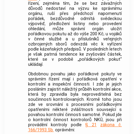
řízení, zejména tím, že se bez závažných
důvodů nedostaví na výzvu ke správnímu
orgánu, ruší přes předchozí napomenutí
pořádek, bezdůvodně odmítá svědeckou
výpověď, předložení listiny nebo provedení
ohledání, může správní orgán uložit
pořádkovou pokutu až do výše 200 Kč; u vojáků
v činné službě a u příslušníků veřejných
ozbrojených sborů odevzdá věc k vyřízení
podle kázeňských předpisů. V posledních letech
je však patrná tendence ke zvyšování částek,
které se v podobě „pořádkových pokut“
ukládají.
Obdobnou povahu jako pořádkové pokuty ve
správním řízení mají i pořádková opatření v
kontrolní a inspekční činnosti. I zde je jejich
posláním zajistit náležitý průběh kontrolní akce,
která by zpravidla byla neproveditelná bez
součinnosti kontrolovaných. Kromě toho jsou
zde ve srovnání s procesními pořádkovými
opatřeními některé zvláštnosti souvsející s
povahou kontrolní činnosti samotné. Pokud jde
o kontrolní činnost kontrolorů NKÚ, jsou při
provádění kontroly podle
§ 21
zákona č.
166/1993 Sb.
oprávněni: