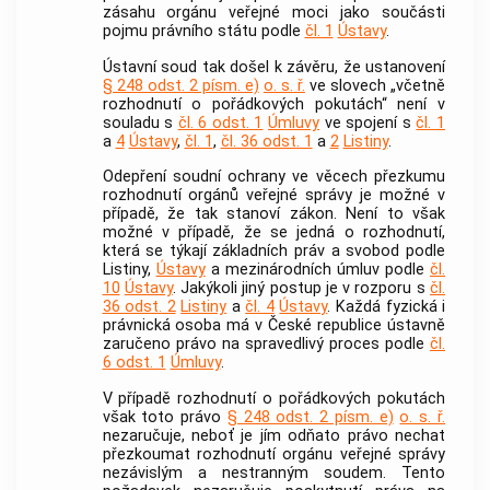
zásahu orgánu veřejné moci jako součásti
pojmu právního státu podle
čl. 1
Ústavy
.
Ústavní soud
tak došel k závěru, že ustanovení
§ 248 odst. 2 písm. e)
o. s. ř.
ve slovech „včetně
rozhodnutí o pořádkových pokutách“ není v
souladu s
čl. 6 odst. 1
Úmluvy
ve spojení s
čl. 1
a
4
Ústavy
,
čl. 1
,
čl. 36 odst. 1
a
2
Listiny
.
Odepření soudní ochrany ve věcech přezkumu
rozhodnutí orgánů veřejné správy je možné v
případě, že tak stanoví zákon. Není to však
možné v případě, že se jedná o rozhodnutí,
která se týkají základních práv a svobod podle
Listiny,
Ústavy
a mezinárodních úmluv podle
čl.
10
Ústavy
. Jakýkoli jiný postup je v rozporu s
čl.
36 odst. 2
Listiny
a
čl. 4
Ústavy
. Každá fyzická i
právnická osoba má v České republice ústavně
zaručeno právo na spravedlivý proces podle
čl.
6 odst. 1
Úmluvy
.
V případě rozhodnutí o pořádkových pokutách
však toto právo
§ 248 odst. 2 písm. e)
o. s. ř.
nezaručuje, neboť je jím odňato právo nechat
přezkoumat rozhodnutí orgánu veřejné správy
nezávislým a nestranným soudem. Tento