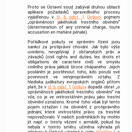
Proto se
Ústavní soud
zabýval druhou oblastí
aplikace požadavků spravedlivého procesu
vyjádřenou v
čl. 6 odst. 1
Úmluvy
pojmem
„oprávněnost jakéhokoli trestního obvinění“
(determination of any criminal charge, toute
accusation en matière pénale).
Pořádkové pokuty ve správním řízení jsou
sankcí za protiprávní chování. Jak bylo výše
uvedeno, nevyplývají z občanských práv a
závazků (civil rights and duties, les droits et
obligations de caractere civil) ve smyslu
civilního práva jakkoli široce chápaného. Jejich
posláním je postihnout toho, kdo poruší své
povinnosti ve veřejnoprávním vztahu. Z
hlediska judikatury evropských orgánů přitom
platí, že v
čl. 6 odst. 1
Úmluvy
dopadá obrat „o
oprávněnosti jakéhokoli trestního obvinění“ na
vše, co je ve vnitrostátním právu jako trestní
obvinění označeno. Kromě toho však byl tento
pojem vztažen i na obvinění z protiprávního
jednání, které vnitrostátní právo za trestné
nepovažovalo. V našich podmínkách by mohlo
jít např. o tresty vězení v
armádě
, pokud by
nebyla v tomto směru učiněna výhrada při