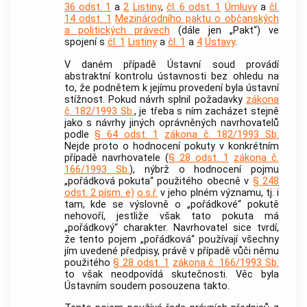
36 odst. 1
a
2
Listiny
,
čl. 6 odst. 1
Úmluvy
a
čl.
14 odst. 1
Mezinárodního paktu o občanských
a politických právech
(dále jen „Pakt“) ve
spojení s
čl. 1
Listiny
a
čl. 1
a
4
Ústavy
.
V daném případě
Ústavní soud
provádí
abstraktní kontrolu ústavnosti bez ohledu na
to, že podnětem k jejímu provedení byla ústavní
stížnost. Pokud návrh splnil požadavky
zákona
č. 182/1993 Sb.
, je třeba s ním zacházet stejně
jako s návrhy jiných oprávněných navrhovatelů
podle
§ 64 odst. 1
zákona č. 182/1993 Sb.
Nejde proto o hodnocení pokuty v konkrétním
případě navrhovatele (
§ 28 odst. 1
zákona č.
166/1993 Sb.
), nýbrž o hodnocení pojmu
„pořádková pokuta“ použitého obecně v
§ 248
odst. 2 písm. e)
o.s.ř.
v jeho plném významu, tj. i
tam, kde se výslovně o „pořádkové“ pokutě
nehovoří, jestliže však tato pokuta má
„pořádkový“ charakter. Navrhovatel sice tvrdí,
že tento pojem „pořádková“ používají všechny
jím uvedené předpisy, právě v případě vůči němu
použitého
§ 28 odst. 1
zákona č. 166/1993 Sb.
to však neodpovídá skutečnosti. Věc byla
Ústavním soudem
posouzena takto.