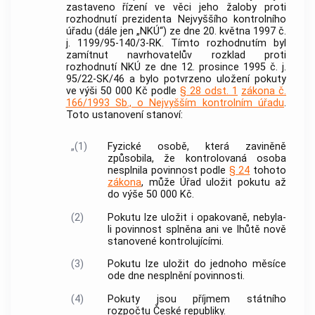
zastaveno řízení ve věci jeho žaloby proti
rozhodnutí prezidenta Nejvyššího kontrolního
úřadu (dále jen „NKÚ“) ze dne 20. května 1997 č.
j. 1199/95-140/3-RK. Tímto rozhodnutím byl
zamítnut navrhovatelův rozklad proti
rozhodnutí NKÚ ze dne 12. prosince 1995 č. j.
95/22-SK/46 a bylo potvrzeno uložení pokuty
ve výši 50 000 Kč podle
§ 28 odst. 1
zákona č.
166/1993 Sb., o Nejvyšším kontrolním úřadu
.
Toto ustanovení stanoví:
„(1)
Fyzické osobě, která zaviněně
způsobila, že kontrolovaná osoba
nesplnila povinnost podle
§ 24
tohoto
zákona
, může Úřad uložit pokutu až
do výše 50 000 Kč.
(2)
Pokutu lze uložit i opakovaně, nebyla-
li povinnost splněna ani ve lhůtě nově
stanovené kontrolujícími.
(3)
Pokutu lze uložit do jednoho měsíce
ode dne nesplnění povinnosti.
(4)
Pokuty jsou příjmem státního
rozpočtu České republiky.