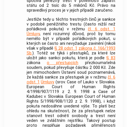
spočívá peněžitý trest v povinnosti zaplatit
státu od 2 tisíc do 5 miliónů Kč. Právo na
spravedlivý proces je v jejich případě zaručeno.
Jestliže tedy u těchto
trestných činů
je sankce
v podobě peněžitého trestu (často nižší než
pořádková pokuta) v režimu
čl. 6 odst. 1
Úmluvy
, není rozumný důvod, proč by tomu
nemělo být v případě pořádkových pokut, u
kterých se často ani nevyžaduje zavinění (nikoli
však v případě
§ 28 odst. 1
zákona č. 166/1993
Sb.
). Totéž se týká i
přestupků
, za které lze
uložit jako sankci pokutu, která je podle
§ 83
zákona
o přestupcích
přezkoumatelná
soudem, pokud převyšuje částku 2 000 Kč. Zde
jen mimochodem
Ústavní soud
poznamenává,
že každá sankce za přestupek je v režimu
čl. 6
odst. 1
Úmluvy
(srov. Case of Lauko v. Slovakia.
European Court of Human Rights
4/1998/907/1119 z 2. 9. 1998 a Case of
Kadubec v. Slovakia. European Court of Human
Rights 5/1998/908/1120 z 2. 9. 1998), i když
pokuta nedosáhne uvedené výše. To platí bez
ohledu na skutečnost, že za
přestupek
nelze
stanovit trest odnětí svobody a trest není
veden ve zvláštním rejstříku. Takový postup
proto nesplňuje požadavek přiměřenosti