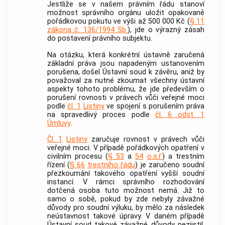
Jestliže se v našem právním řádu stanoví
možnost správního orgánu uložit opakovaně
pořádkovou pokutu ve výši až 500 000 Kč (
§ 11
zákona č. 136/1994 Sb.
), jde o výrazný zásah
do postavení právního subjektu.
Na otázku, která konkrétní ústavně zaručená
základní práva jsou napadeným ustanovením
porušena, došel
Ústavní soud
k závěru, aniž by
považoval za nutné zkoumat všechny ústavní
aspekty tohoto problému, že jde především o
porušení rovnosti v právech vůči veřejné moci
podle
čl. 1
Listiny
ve spojení s porušením práva
na spravedlivý proces podle
čl. 6 odst. 1
Úmluvy
.
Čl. 1
Listiny
zaručuje rovnost v právech vůči
veřejné moci. V případě pořádkových opatření v
civilním procesu (
§ 53
a
54
o.s.ř.
) a
trestním
řízení
(
§ 66
trestního řádu
) je zaručeno soudní
přezkoumání takového opatření vyšší soudní
instancí. V rámci správního rozhodování
dotčená osoba tuto možnost nemá. Již to
samo o sobě, pokud by zde nebyly závažné
důvody pro soudní výluku, by mělo za následek
neústavnost takové úpravy. V daném případě
Ústavní soud
takové závažné důvody nezjistil.