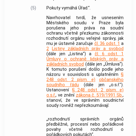
(5)
Pokuty vymáhá Úřad.“.
Navrhovatel tvrdí, že usnesením
Městského soudu v Praze byla
porušena jeho práva na soudní
ochranu včetně přezkumu zákonnosti
rozhodnutí orgánu veřejné správy, jak
mu je ústavně zaručuje
čl. 36 odst. 1
a
2
Listiny základních práv a svobod
(dále jen „Listina“) a
čl. 6 odst. 1
Úmluvy o ochraně lidských práv a
základních svobod
(dále jen „Úmluva“).
K tomuto porušení došlo podle jeho
názoru v souvislosti s uplatněním
§
248 odst. 2 písm. e)
občanského
soudního řádu
(dále jen „o.s.ř.").
Ustanovení
§ 248 odst. 2 písm. e)
o.s.ř.
, ve znění
zákona č. 519/1991 Sb.
,
stanoví, že ve správním soudnictví
soudy rovněž nepřezkoumávají:
„rozhodnutí správních orgánů
předběžné, procesní nebo pořádkové
povahy včetně rozhodnutí o
pořádkových pokutách“.