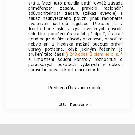
státu. Mezi tato pravidla patří rovněž zásada
přiměřenosti zásahu, pravidlo racionální
zdůvodnitelnosti zásahu (zákaz svévole) a
zákaz nadbytečného použití jinak racionálně
zvolených nástrojů regulace. Protože již v
tomto bodě bylo z výše uvedených důvodů
shledáno porušení ústavních předpisů,
Ústavní
soud
se již dalšími důvody nezabýval, neboť to
nebylo ani z hlediska možné budoucí právní
úpravy potřebné, když jediným řešením je
zrušení této části
§ 248 odst. 2 písm. e)
o. s. ř.
a umožnění soudní kontroly rozhodnutí o
pořádkových pokutách vydaných v oblasti
správního práva a kontrolní činnosti.
Předseda Ústavního soudu:
JUDr. Kessler v. r.