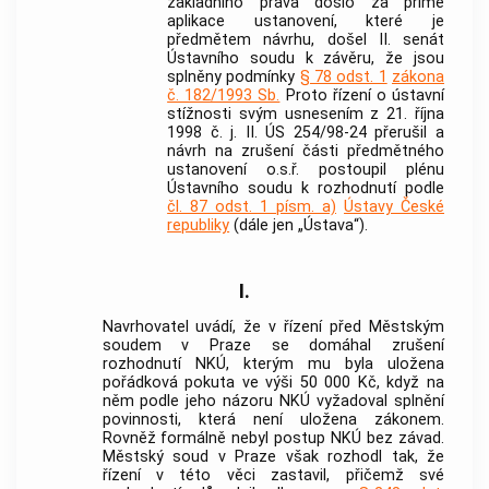
základního práva došlo za přímé
aplikace ustanovení, které je
předmětem návrhu, došel II. senát
Ústavního soudu
k závěru, že jsou
splněny podmínky
§ 78 odst. 1
zákona
č. 182/1993 Sb.
Proto řízení o ústavní
stížnosti svým usnesením z 21. října
1998 č. j. II. ÚS 254/98-24 přerušil a
návrh na zrušení části předmětného
ustanovení o.s.ř. postoupil plénu
Ústavního soudu
k rozhodnutí podle
čl. 87 odst. 1 písm. a)
Ústavy České
republiky
(dále jen „Ústava“).
I.
Navrhovatel uvádí, že v řízení před Městským
soudem v Praze se domáhal zrušení
rozhodnutí NKÚ, kterým mu byla uložena
pořádková pokuta ve výši 50 000 Kč, když na
něm podle jeho názoru NKÚ vyžadoval splnění
povinnosti, která není uložena zákonem.
Rovněž formálně nebyl postup NKÚ bez závad.
Městský soud v Praze však rozhodl tak, že
řízení v této věci zastavil, přičemž své