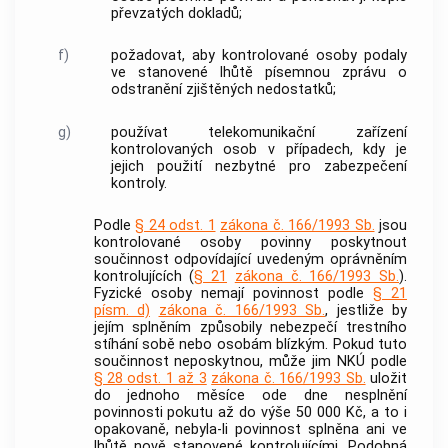
převzatých dokladů;
f)
požadovat, aby kontrolované osoby podaly
ve stanovené lhůtě písemnou zprávu o
odstranění zjištěných nedostatků;
g)
používat telekomunikační zařízení
kontrolovaných osob v případech, kdy je
jejich použití nezbytné pro zabezpečení
kontroly.
Podle
§ 24 odst. 1
zákona č. 166/1993 Sb.
jsou
kontrolované osoby povinny poskytnout
součinnost odpovídající uvedeným oprávněním
kontrolujících (
§ 21
zákona č. 166/1993 Sb.
).
Fyzické osoby nemají povinnost podle
§ 21
písm. d)
zákona č. 166/1993 Sb.
, jestliže by
jejím splněním způsobily nebezpečí trestního
stíhání sobě nebo osobám blízkým. Pokud tuto
součinnost neposkytnou, může jim NKÚ podle
§ 28 odst. 1 až 3
zákona č. 166/1993 Sb.
uložit
do jednoho měsíce ode dne nesplnění
povinnosti pokutu až do výše 50 000 Kč, a to i
opakovaně, nebyla-li povinnost splněna ani ve
lhůtě nově stanovené kontrolujícími. Podobná