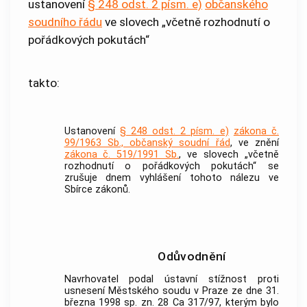
ustanovení
§ 248 odst. 2 písm. e)
občanského
soudního řádu
ve slovech „včetně rozhodnutí o
pořádkových pokutách“
takto:
Ustanovení
§ 248 odst. 2 písm. e)
zákona č.
99/1963 Sb., občanský soudní řád
, ve znění
zákona č. 519/1991 Sb.
, ve slovech „včetně
rozhodnutí o pořádkových pokutách“ se
zrušuje dnem vyhlášení tohoto nálezu ve
Sbírce zákonů.
Odůvodnění
Navrhovatel podal ústavní stížnost proti
usnesení Městského soudu v Praze ze dne 31.
března 1998 sp. zn. 28 Ca 317/97, kterým bylo