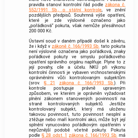
pravidla stanoví kontrolní řád podle
zákona č.
552/1991 Sb., o státní kontrole
, ve znění
pozdějších předpisů. Souhrnná výše opatření,
které je zde výslovně označeno jako
„pořádková“ pokuta, však nemůže přesáhnout
200 000 Kč.
Ústavní soud
v daném případě došel k závěru,
že i když v
zákoně č. 166/1993 Sb.
tato pokuta
není výslovně označena jako pořádková, znaky
pořádkové pokuty ve smyslu pořádkového
opatření správního orgánu naplňuje. Plyne to z
její povahy, cíle a účelu. NKÚ při výkonu
kontrolní činnosti je vybaven vrchnostenskými
oprávněními vůči kontrolovaným subjektům
(srov.
§ 21
zákona č. 166/1993 Sb.
). Při
kontrole postupuje právně upraveným
způsobem, ve kterém je oprávněn vyžadovat
plnění zákonem stanovených povinností na
straně kontrolovaných subjektů. Jestliže
kontrolovaný subjekt, který má uloženu
takovou povinnost, tuto povinnost nesplní a
ztěžuje nebo maří kontrolní akci, může být její
splnění vynucováno pořádkovým opatřením v
nejrůznější podobě včetně pokuty. Pokuta
podle
§ 28 odst. 1
zákona č. 166/1993 Sb.
má