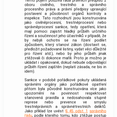
Tento pojem používá řada právních předpisů z
oboru civilního, trestního a správního
procesního práva a právní předpisy upravující
postavení a působnost orgánů kontroly a
inspekce. Tato rozhodnutí jsou konstruována
jako civilněprocesní, trestněprocesní nebo
správněprocesní sankce, tedy opatření, která
mají pomoci zajistit hladký průběh určitého
řízení a součinnost jeho účastníků v případě, že
by nebyli ochotni se na řízení podílet
způsobem, který stanoví zákon (dostavit se,
předložit požadované listiny, vydat věci důležité
pro řízení atd.), nebo by jeho průběh jinak
ztěžovali či dokonce mařili. Proto je možno je
ukládat i opakovaně, dokud nebude odpovídající
průběh řízení zajištěn (neplatí zásada, ne bis in
idem).
Sankce v podobě pořádkové pokuty ukládaná
správními orgány jako pořádkové opatření
přitom byla původně konstruována více jako
upozornění na povinnost respektovat
stanovená pravidla a nedosahovala stupně
represe nebo prevence ve smyslu
trestněprávních a správnětrestních deliktů.
Jako příklad lze uvést
§ 45 odst. 1
správního
řádu
, podle kterého tomu, kdo ztěžuje postup