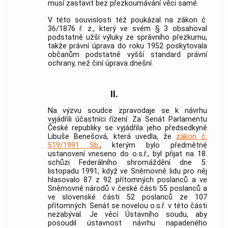
musí zastavit bez přezkoumávání věci samé.
V této souvislosti též poukázal na zákon č.
36/1876 ř. z., který ve svém § 3 obsahoval
podstatně užší výluky ze správního přezkumu,
takže právní úprava do roku 1952 poskytovala
občanům podstatně vyšší standard právní
ochrany, než činí úprava dnešní.
II.
Na výzvu soudce zpravodaje se k návrhu
vyjádřili účastníci řízení. Za Senát Parlamentu
České republiky se vyjádřila jeho předsedkyně
Libuše Benešová, která uvedla, že
zákon č.
519/1991 Sb.
, kterým bylo předmětné
ustanovení vneseno do o.s.ř., byl přijat na 18.
schůzi Federálního shromáždění dne 5.
listopadu 1991, když ve Sněmovně lidu pro něj
hlasovalo 87 z 92 přítomných poslanců a ve
Sněmovně národů v české části 55 poslanců a
ve slovenské části 52 poslanců ze 107
přítomných. Senát se novelou o.s.ř. v této části
nezabýval. Je věcí
Ústavního soudu
, aby
posoudil ústavnost návrhu napadeného