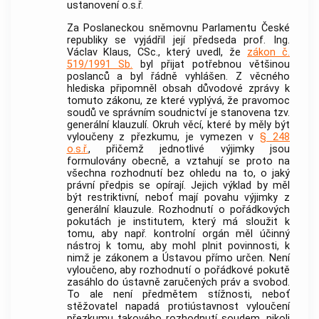
ustanovení o.s.ř.
Za Poslaneckou sněmovnu Parlamentu České
republiky se vyjádřil její předseda prof. Ing.
Václav Klaus, CSc., který uvedl, že
zákon č.
519/1991 Sb.
byl přijat potřebnou většinou
poslanců a byl řádně vyhlášen. Z věcného
hlediska připomněl obsah důvodové zprávy k
tomuto zákonu, ze které vyplývá, že pravomoc
soudů ve správním soudnictví je stanovena tzv.
generální klauzulí. Okruh věcí, které by měly být
vyloučeny z přezkumu, je vymezen v
§ 248
o.s.ř.
, přičemž jednotlivé výjimky jsou
formulovány obecně, a vztahují se proto na
všechna rozhodnutí bez ohledu na to, o jaký
právní předpis se opírají. Jejich výklad by měl
být restriktivní, neboť mají povahu výjimky z
generální klauzule. Rozhodnutí o pořádkových
pokutách je institutem, který má sloužit k
tomu, aby např. kontrolní orgán měl účinný
nástroj k tomu, aby mohl plnit povinnosti, k
nimž je zákonem a Ústavou přímo určen. Není
vyloučeno, aby rozhodnutí o pořádkové pokutě
zasáhlo do ústavně zaručených práv a svobod.
To ale není předmětem stížnosti, neboť
stěžovatel napadá protiústavnost vyloučení
přezkumu takového rozhodnutí soudem, nikoli