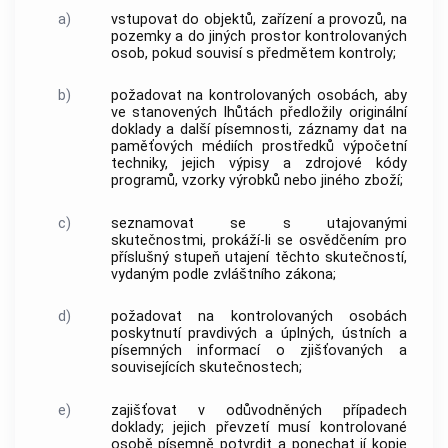
a)
vstupovat do objektů, zařízení a provozů, na
pozemky a do jiných prostor kontrolovaných
osob, pokud souvisí s předmětem kontroly;
b)
požadovat na kontrolovaných osobách, aby
ve stanovených lhůtách předložily originální
doklady a další písemnosti, záznamy dat na
paměťových médiích prostředků výpočetní
techniky, jejich výpisy a zdrojové kódy
programů, vzorky výrobků nebo jiného zboží;
c)
seznamovat se s utajovanými
skutečnostmi, prokáží-li se osvědčením pro
příslušný stupeň utajení těchto skutečností,
vydaným podle zvláštního zákona;
d)
požadovat na kontrolovaných osobách
poskytnutí pravdivých a úplných, ústních a
písemných informací o zjišťovaných a
souvisejících skutečnostech;
e)
zajišťovat v odůvodněných případech
doklady; jejich převzetí musí kontrolované
osobě písemně potvrdit a ponechat jí kopie