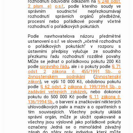
rozhodnutí odůvodnil odkazem na
§ 248 odst.
2 písm. e)
o.s.ř.
, podle kterého soudy ve
správním soudnictví nepřezkoumávají
rozhodnutí správních orgánů předběžné,
procesní nebo pořádkové povahy včetně
rozhodnutí o pořádkových pokutách.
Podle navrhovatelova názoru předmětné
ustanovení o.s.ř. ve slovech „včetně rozhodnutí
o pořádkových pokutách“ v rozporu s
ústavními předpisy vylučuje ze soudního
přezkumu řadu rozhodnutí rozdílné povahy.
Může se jednat o pořádkovou pokutu 200 Kč
podle
správního řádu
, ale i o pokuty podle
§ 71
odst. 2
zákona č. 455/1991 Sb., o
živnostenském podnikání
(
živnostenský
zákon
), ve výši 10 000 Kč, obdobnou pokutu
podle
§ 62 odst. 2
zákona č. 199/1994 Sb., o
zadávání veřejných zakázek
, nebo dokonce
pokutu do 500 000 Kč podle
§ 11
zákona č.
136/1994 Sb.
, o barvení a značkování některých
uhlovodíkových paliv a maziv a o opatřeních s
tím souvisejících. Všechny pokuty ukládá
správní orgán, může je uložit opakovaně a
všechny jsou výslovně jako pořádkové pokuty
označeny. Jedná se o mimořádně závažný
zásah do sféry práv individua, který může