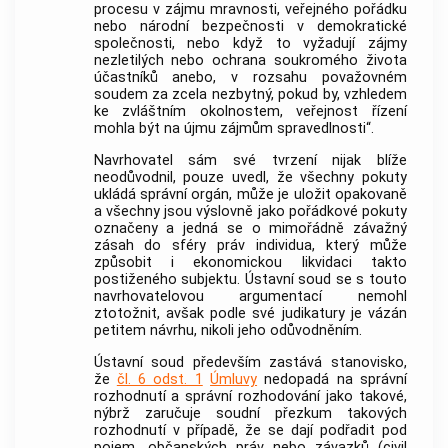
procesu v zájmu mravnosti, veřejného pořádku
nebo národní bezpečnosti v demokratické
společnosti, nebo když to vyžadují zájmy
nezletilých nebo ochrana soukromého života
účastníků anebo, v rozsahu považovném
soudem za zcela nezbytný, pokud by, vzhledem
ke zvláštním okolnostem, veřejnost řízení
mohla být na újmu zájmům spravedlnosti“.
Navrhovatel sám své tvrzení nijak blíže
neodůvodnil, pouze uvedl, že všechny pokuty
ukládá správní orgán, může je uložit opakovaně
a všechny jsou výslovně jako pořádkové pokuty
označeny a jedná se o mimořádně závažný
zásah do sféry práv individua, který může
způsobit i ekonomickou likvidaci takto
postiženého subjektu.
Ústavní soud
se s touto
navrhovatelovou argumentací nemohl
ztotožnit, avšak podle své judikatury je vázán
petitem návrhu, nikoli jeho odůvodněním.
Ústavní soud
především zastává stanovisko,
že
čl. 6 odst. 1
Úmluvy
nedopadá na správní
rozhodnutí a správní rozhodování jako takové,
nýbrž zaručuje soudní přezkum takových
rozhodnutí v případě, že se dají podřadit pod
pojem „občanských práv nebo závazků (civil