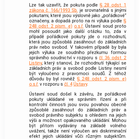
Lze tak uzavřít, že pokuta podle
§ 28 odst. 1
zákona č. 166/1993 Sb.
je srovnatelná s jinými
pokutami, které jsou výslovně jako „pořádkové“
označeny, a dopadá proto na ni výluka podle
§
248 odst. 2 písm. e)
o.s.ř.
Ústavní soud
proto
mohl posoudit jako další otázku to, zda v
případě pořádkové pokuty jde o rozhodnutí,
která jsou způsobilá zasáhnout do základních
práv nebo svobod. V takovém případě by byla
jejich výluka ze soudního přezkumu formou
správního soudnictví v rozporu s
čl. 36 odst. 2
Listiny
, který stanoví, že rozhodnutí týkající se
základních práv a svobod podle Listiny nesmí
být vyloučeno z pravomoci soudů. Z téhož
důvodu by byl rovněž
§ 248 odst. 2 písm. e)
o.s.ř.
v rozporu s
čl. 4
Ústavy
.
Ústavní soud
došel k závěru, že pořádkové
pokuty ukládané ve správním řízení a při
kontrolní činnosti jsou svou povahou obecně
způsobilé zasáhnout do základních práv a
svobod právního subjektu s ohledem na jejich
výši a možnost opakovaného ukládání. Mohou
být přitom vydávány na základě volného
uvážení, takže není vyloučen ani diskriminační
efekt jejich ukládání vůči různým subjektům.