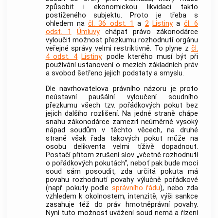
způsobit i ekonomickou likvidaci takto
postiženého subjektu. Proto je třeba s
ohledem na
čl. 36 odst. 1
a
2
Listiny
a
čl. 6
odst. 1
Úmluvy
chápat právo zákonodárce
vyloučit možnost přezkumu rozhodnutí orgánu
veřejné správy velmi restriktivně. To plyne z
čl.
4 odst. 4
Listiny
, podle kterého musí být při
používání ustanovení o mezích základních práv
a svobod šetřeno jejich podstaty a smyslu.
Dle navrhovatelova právního názoru je proto
neústavní paušální vyloučení soudního
přezkumu všech tzv. pořádkových pokut bez
jejich dalšího rozlišení. Na jedné straně chápe
snahu zákonodárce zamezit neúměrně vysoký
nápad soudům v těchto věcech, na druhé
straně však řada takových pokut může na
osobu delikventa velmi tíživě dopadnout.
Postačí přitom zrušení slov „včetně rozhodnutí
o pořádkových pokutách“, neboť pak bude moci
soud sám posoudit, zda určitá pokuta má
povahu rozhodnutí povahy výlučně pořádkové
(např. pokuty podle
správního řádu
), nebo zda
vzhledem k okolnostem, intenzitě, výši sankce
zasahuje též do práv hmotněprávní povahy.
Nyní tuto možnost uvážení soud nemá a řízení