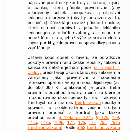
nápravné prostředky kontroly a dozoru), nýbrž
o sankci, která působí preventivně (aby
odpovědný subjekt neopakoval protiprávní
jednání) a represivně (aby byl postižen za to,
co udělal). Důležitá je rovněž přísnost sankce,
která nemusí spočívat v případě deliktního
jednání jen v odnětí svobody, ale např. i v
peněžitém trestu, jehož výše je srovnatelná s
jinými postihy, kde právo na spravedlivý proces
zajištěno je.
Ústavní soud
došel k závěru, že pořádkové
pokuty v právním řádu České republiky takovou
sankci za deliktní jednání podle
čl. 6 odst. 1
Úmluvy
představují. Jsou stanoveny zákonem a
zamýšleny jako preventivní a současně
represivní opatření veřejné moci. Jejich výši (až
do 500 000 Kč opakovaně) je proto třeba
srovnat s povahou
trestných činů
, za které je
možno rovněž uložit peněžitý trest. Takových
trestných činů
zná náš
trestní zákon
desítky a
souvisejí s problematikou vedení určitých
právních procesů a kontrol (jako blízké
povahou např.
§ 124a až 124c
,
§ 125
,
129
,
145a
,
148a
,
169b
,
171
,
175
,
176
,
255
,
257a
trestního zákona
). Podle
§ 53
trestního zákona