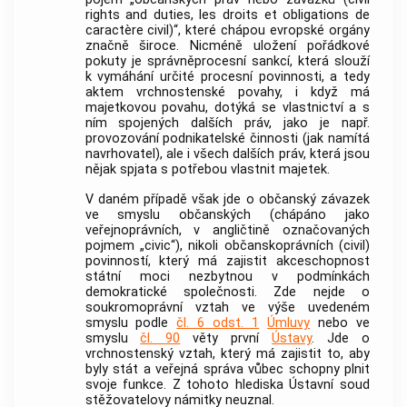
rights and duties, les droits et obligations de
caractère civil)“, které chápou evropské orgány
značně široce. Nicméně uložení pořádkové
pokuty je správněprocesní sankcí, která slouží
k vymáhání určité procesní povinnosti, a tedy
aktem vrchnostenské povahy, i když má
majetkovou povahu, dotýká se vlastnictví a s
ním spojených dalších práv, jako je např.
provozování podnikatelské činnosti (jak namítá
navrhovatel), ale i všech dalších práv, která jsou
nějak spjata s potřebou vlastnit majetek.
V daném případě však jde o občanský závazek
ve smyslu občanských (chápáno jako
veřejnoprávních, v angličtině označovaných
pojmem „civic“), nikoli občanskoprávních (civil)
povinností, který má zajistit akceschopnost
státní moci nezbytnou v podmínkách
demokratické společnosti. Zde nejde o
soukromoprávní vztah ve výše uvedeném
smyslu podle
čl. 6 odst. 1
Úmluvy
nebo ve
smyslu
čl. 90
věty první
Ústavy
. Jde o
vrchnostenský vztah, který má zajistit to, aby
byly stát a veřejná správa vůbec schopny plnit
svoje funkce. Z tohoto hlediska
Ústavní soud
stěžovatelovy námitky neuznal.