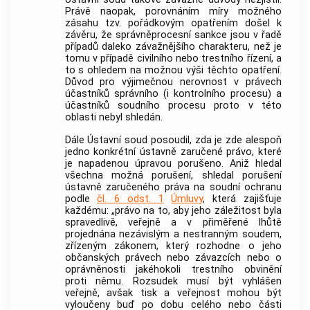
Právě naopak, porovnáním míry možného
zásahu tzv. pořádkovým opatřením došel k
závěru, že správněprocesní sankce jsou v řadě
případů daleko závažnějšího charakteru, než je
tomu v případě civilního nebo trestního řízení, a
to s ohledem na možnou výši těchto opatření.
Důvod pro výjimečnou nerovnost v právech
účastníků správního (i kontrolního procesu) a
účastníků soudního procesu proto v této
oblasti nebyl shledán.
Dále
Ústavní soud
posoudil, zda je zde alespoň
jedno konkrétní ústavně zaručené právo, které
je napadenou úpravou porušeno. Aniž hledal
všechna možná porušení, shledal porušení
ústavně zaručeného práva na soudní ochranu
podle
čl. 6 odst. 1
Úmluvy
, která zajišťuje
každému: „právo na to, aby jeho záležitost byla
spravedlivě, veřejně a v přiměřené lhůtě
projednána nezávislým a nestranným soudem,
zřízeným zákonem, který rozhodne o jeho
občanských právech nebo závazcích nebo o
oprávněnosti jakéhokoli trestního obvinění
proti němu. Rozsudek musí být vyhlášen
veřejně, avšak tisk a veřejnost mohou být
vyloučeny buď po dobu celého nebo části