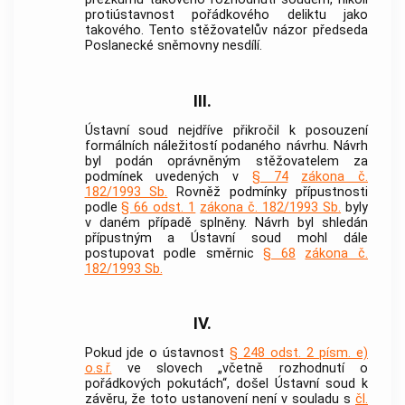
protiústavnost pořádkového deliktu jako
takového. Tento stěžovatelův názor předseda
Poslanecké sněmovny nesdílí.
III.
Ústavní soud
nejdříve přikročil k posouzení
formálních náležitostí podaného návrhu. Návrh
byl podán oprávněným stěžovatelem za
podmínek uvedených v
§ 74
zákona č.
182/1993 Sb.
Rovněž podmínky přípustnosti
podle
§ 66 odst. 1
zákona č. 182/1993 Sb.
byly
v daném případě splněny. Návrh byl shledán
přípustným a Ústavní soud mohl dále
postupovat podle směrnic
§ 68
zákona č.
182/1993 Sb.
IV.
Pokud jde o ústavnost
§ 248 odst. 2 písm. e)
o.s.ř.
ve slovech „včetně rozhodnutí o
pořádkových pokutách“, došel
Ústavní soud
k
závěru, že toto ustanovení není v souladu s
čl.