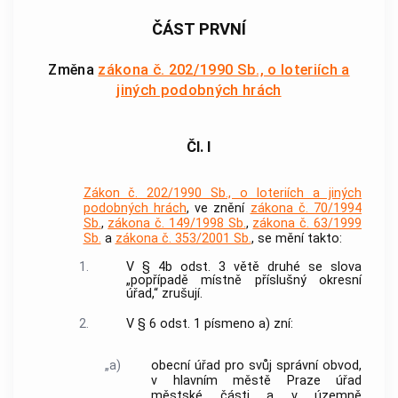
ČÁST PRVNÍ
Změna
zákona č. 202/1990 Sb., o loteriích a
jiných podobných hrách
Čl. I
Zákon č. 202/1990 Sb., o loteriích a jiných
podobných hrách
, ve znění
zákona č. 70/1994
Sb.
,
zákona č. 149/1998 Sb.
,
zákona č. 63/1999
Sb.
a
zákona č. 353/2001 Sb.
, se mění takto:
1.
V § 4b odst. 3 větě druhé se slova
„popřípadě místně příslušný okresní
úřad,“ zrušují.
2.
V § 6 odst. 1 písmeno a) zní:
„a)
obecní úřad pro svůj správní obvod,
v hlavním městě Praze úřad
městské části a v územně