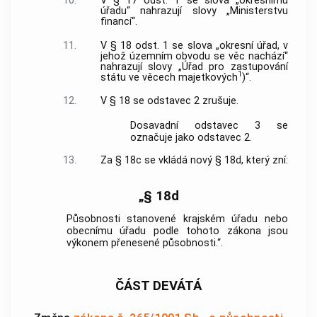
10.
V § 17 odst. 1 se slova „okresnímu
úřadu“ nahrazují slovy „Ministerstvu
financí“.
11.
V § 18 odst. 1 se slova „okresní úřad, v
jehož územním obvodu se věc nachází“
nahrazují slovy „Úřad pro zastupování
1
státu ve věcech majetkových
)“.
12.
V § 18 se odstavec 2 zrušuje.
Dosavadní odstavec 3 se
označuje jako odstavec 2.
13.
Za § 18c se vkládá nový § 18d, který zní:
„§ 18d
Působnosti stanovené krajském úřadu nebo
obecnímu úřadu podle tohoto zákona jsou
výkonem přenesené působnosti.“.
ČÁST DEVÁTÁ