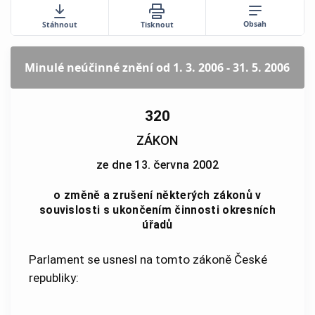
Obsah
Stáhnout
Tisknout
Minulé neúčinné znění
od 1. 3. 2006 - 31. 5. 2006
320
ZÁKON
ze dne 13. června 2002
o změně a zrušení některých zákonů v
souvislosti s ukončením činnosti okresních
úřadů
Parlament se usnesl na tomto zákoně České
republiky: