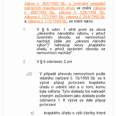
Zákon č. 403/1990 Sb., o zmírnění následků
některých majetkových křivd
, ve znění
zákona
č. 458/1990 Sb.
,
zákona č. 528/1990 Sb.
,
zákona č. 137/1991 Sb.
,
zákona č. 264/1992 Sb.
a
zákona č. 115/1994 Sb.
, se mění takto:
1.
V § 6 odst. 1 větě první se slova
„okresního národního výboru, v jehož
územním obvodu se nemovitost
nachází (dále jen „okresní národní
výbor“)“ nahrazují slovy „krajského
úřadu, v jehož správním obvodu se
nemovitost nachází“.
2.
V § 6 odstavec 2 zní:
„(2)
V případě převodu nemovitosti podle
vládního nařízení č. 15/1959 Sb. se k
výzvě připojí potvrzení krajského
úřadu o odnětí věci a o tom, komu
byla odňata. Tyto doklady lze nahradit
stejným způsobem jako doklady podle
odstavce 1. K výzvě se dále připojí
potvrzení
a)
krajského úřadu o výši částky, která