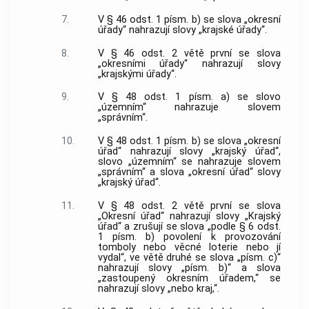
7.
V § 46 odst. 1 písm. b) se slova „okresní
úřady“ nahrazují slovy „krajské úřady“.
8.
V § 46 odst. 2 větě první se slova
„okresními úřady“ nahrazují slovy
„krajskými úřady“.
9.
V § 48 odst. 1 písm. a) se slovo
„územním“ nahrazuje slovem
„správním“.
10.
V § 48 odst. 1 písm. b) se slova „okresní
úřad“ nahrazují slovy „krajský úřad“,
slovo „územním“ se nahrazuje slovem
„správním“ a slova „okresní úřad“ slovy
„krajský úřad“.
11.
V § 48 odst. 2 větě první se slova
„Okresní úřad“ nahrazují slovy „Krajský
úřad“ a zrušují se slova „podle § 6 odst.
1 písm. b) povolení k provozování
tomboly nebo věcné loterie nebo jí
vydal“, ve větě druhé se slova „písm. c)“
nahrazují slovy „písm. b)“ a slova
„zastoupený okresním úřadem,“ se
nahrazují slovy „nebo kraj,“.