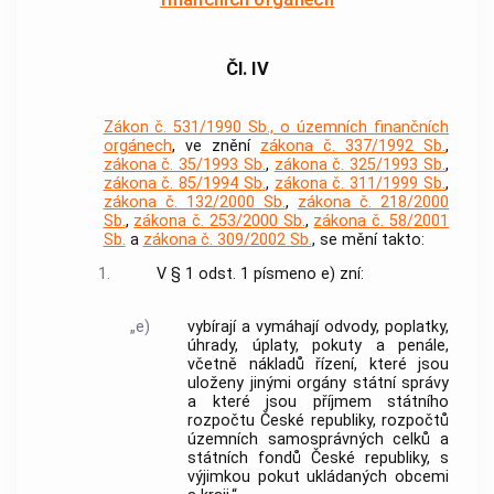
Čl. IV
Zákon č. 531/1990 Sb., o územních finančních
orgánech
, ve znění
zákona č. 337/1992 Sb.
,
zákona č. 35/1993 Sb.
,
zákona č. 325/1993 Sb.
,
zákona č. 85/1994 Sb.
,
zákona č. 311/1999 Sb.
,
zákona č. 132/2000 Sb.
,
zákona č. 218/2000
Sb.
,
zákona č. 253/2000 Sb.
,
zákona č. 58/2001
Sb.
a
zákona č. 309/2002 Sb.
, se mění takto:
1.
V § 1 odst. 1 písmeno e) zní:
„e)
vybírají a vymáhají odvody, poplatky,
úhrady, úplaty, pokuty a penále,
včetně nákladů řízení, které jsou
uloženy jinými orgány státní správy
a které jsou příjmem státního
rozpočtu České republiky, rozpočtů
územních samosprávných celků a
státních fondů České republiky, s
výjimkou pokut ukládaných obcemi