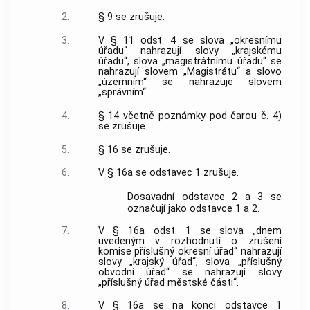
2.
§ 9 se zrušuje.
3.
V § 11 odst. 4 se slova „okresnímu
úřadu“ nahrazují slovy „krajskému
úřadu“, slova „magistrátnímu úřadu“ se
nahrazují slovem „Magistrátu“ a slovo
„územním“ se nahrazuje slovem
„správním“.
4.
§ 14 včetně poznámky pod čarou č. 4)
se zrušuje.
5.
§ 16 se zrušuje.
6.
V § 16a se odstavec 1 zrušuje.
Dosavadní odstavce 2 a 3 se
označují jako odstavce 1 a 2.
7.
V § 16a odst. 1 se slova „dnem
uvedeným v rozhodnutí o zrušení
komise příslušný okresní úřad“ nahrazují
slovy „krajský úřad“, slova „příslušný
obvodní úřad“ se nahrazují slovy
„příslušný úřad městské části“.
8.
V § 16a se na konci odstavce 1