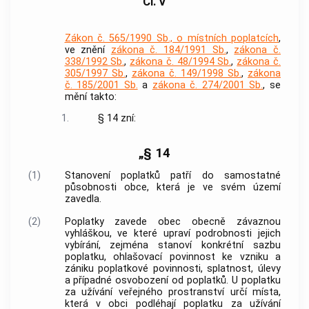
Čl. V
Zákon č. 565/1990 Sb., o místních poplatcích
,
ve znění
zákona č. 184/1991 Sb.
,
zákona č.
338/1992 Sb.
,
zákona č. 48/1994 Sb.
,
zákona č.
305/1997 Sb.
,
zákona č. 149/1998 Sb.
,
zákona
č. 185/2001 Sb.
a
zákona č. 274/2001 Sb.
, se
mění takto:
1.
§ 14 zní:
„§ 14
(1)
Stanovení poplatků patří do samostatné
působnosti obce, která je ve svém území
zavedla.
(2)
Poplatky zavede obec obecně závaznou
vyhláškou, ve které upraví podrobnosti jejich
vybírání, zejména stanoví konkrétní sazbu
poplatku, ohlašovací povinnost ke vzniku a
zániku poplatkové povinnosti, splatnost, úlevy
a případné osvobození od poplatků. U poplatku
za užívání veřejného prostranství určí místa,
která v obci podléhají poplatku za užívání