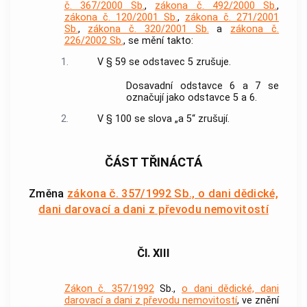
č. 367/2000 Sb.
,
zákona č. 492/2000 Sb.
,
zákona č. 120/2001 Sb.
,
zákona č. 271/2001
Sb.
,
zákona č. 320/2001 Sb.
a
zákona č.
226/2002 Sb.
, se mění takto:
1.
V § 59 se odstavec 5 zrušuje.
Dosavadní odstavce 6 a 7 se
označují jako odstavce 5 a 6.
2.
V § 100 se slova „a 5“ zrušují.
ČÁST TŘINÁCTÁ
Změna
zákona č. 357/1992 Sb., o dani dědické,
dani darovací a dani z převodu nemovitostí
Čl. XIII
Zákon č. 357/1992
Sb.,
o dani dědické, dani
darovací a dani z převodu nemovitostí
, ve znění