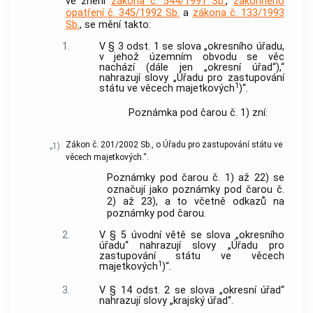
ve znění
zákona č. 544/1991 Sb.
,
zákonného
opatření č. 345/1992 Sb.
a
zákona č. 133/1993
Sb.
, se mění takto:
1.
V § 3 odst. 1 se slova „okresního úřadu,
v jehož územním obvodu se věc
nachází (dále jen „okresní úřad“),“
nahrazují slovy „Úřadu pro zastupování
1
státu ve věcech majetkových
)“.
Poznámka pod čarou č. 1) zní:
Zákon č. 201/2002 Sb., o Úřadu pro zastupování státu ve
„1)
věcech majetkových.“.
Poznámky pod čarou č. 1) až 22) se
označují jako poznámky pod čarou č.
2) až 23), a to včetně odkazů na
poznámky pod čarou.
2.
V § 5 úvodní větě se slova „okresního
úřadu“ nahrazují slovy „Úřadu pro
zastupování státu ve věcech
1
majetkových
)“.
3.
V § 14 odst. 2 se slova „okresní úřad“
nahrazují slovy „krajský úřad“.