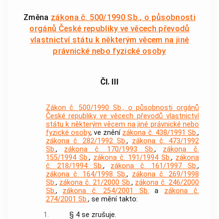
Změna
zákona č. 500/1990 Sb., o působnosti
orgánů České republiky ve věcech převodů
vlastnictví státu k některým věcem na jiné
právnické nebo fyzické osoby
Čl. III
Zákon č. 500/1990 Sb., o působnosti orgánů
České republiky ve věcech převodů vlastnictví
státu k některým věcem na jiné právnické nebo
fyzické osoby
, ve znění
zákona č. 438/1991 Sb.
,
zákona č. 282/1992 Sb.
,
zákona č. 473/1992
Sb.
,
zákona č. 170/1993 Sb.
,
zákona č.
155/1994 Sb.
,
zákona č. 191/1994 Sb.
,
zákona
č. 218/1994 Sb.
,
zákona č. 161/1997 Sb.
,
zákona č. 164/1998 Sb.
,
zákona č. 269/1998
Sb.
,
zákona č. 21/2000 Sb.
,
zákona č. 246/2000
Sb.
,
zákona č. 254/2001 Sb.
a
zákona č.
274/2001 Sb.
, se mění takto:
1.
§ 4 se zrušuje.