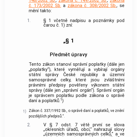
146/2002 Sb.
,
zákona č. 149/2002 Sb.
,
zákona
č. 173/2002 Sb.
a
zákona č. 308/2002 Sb.
, se
mění takto:
1.
§ 1 včetně nadpisu a poznámky pod
čarou č. 1) zní:
„§ 1
Předmět úpravy
Tento zákon stanoví správní poplatky (dále jen
„poplatky“), které vyměřují a vybírají orgány
státní správy České republiky a územní
samosprávné celky, které jsou zvláštními
právními předpisy pověřeny výkonem státní
správy (dále jen „správní orgán“). Správní orgán
je správcem poplatku podle zákona o správě
1
daní a poplatků.
)
Zákon č. 337/1992 Sb., o správě daní a poplatků, ve znění
1)
pozdějších předpisů.“.
2.
V § 7 odst. 7 větě první se slova
„okresních úřadů, obcí,“ nahrazují slovy
„územních samosprávných celků,“ a ve