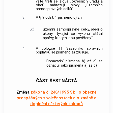
větě třetí se slova „okresních úřadů a
obcí“ nahrazují slovy „územních
samosprávných celků“.
3.
V § 9 odst. 1 písmeno c) zní:
„c)
územní samosprávné celky, jde-li o
úkony, týkající se výkonu státní
správy, kterým jsou pověřeny.“.
4.
V položce 11 Sazebníku správních
poplatků se písmeno a) zrušuje.
Dosavadní písmena b) až d) se
označují jako písmena a) až c).
ČÁST ŠESTNÁCTÁ
Změna
zákona č. 248/1995 Sb., o obecně
prospěšných společnostech a o změně a
doplnění některých zákonů