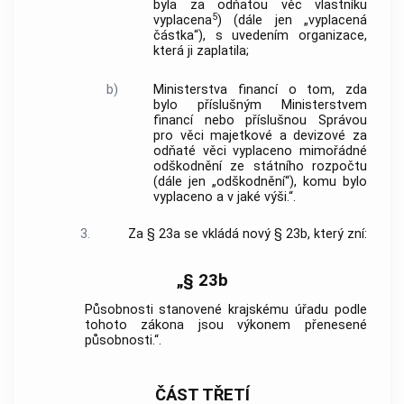
byla za odňatou věc vlastníku
5
vyplacena
) (dále jen „vyplacená
částka“), s uvedením organizace,
která ji zaplatila;
b)
Ministerstva financí o tom, zda
bylo příslušným Ministerstvem
financí nebo příslušnou Správou
pro věci majetkové a devizové za
odňaté věci vyplaceno mimořádné
odškodnění ze státního rozpočtu
(dále jen „odškodnění“), komu bylo
vyplaceno a v jaké výši.“.
3.
Za § 23a se vkládá nový § 23b, který zní:
„§ 23b
Působnosti stanovené krajskému úřadu podle
tohoto zákona jsou výkonem přenesené
působnosti.“.
ČÁST TŘETÍ