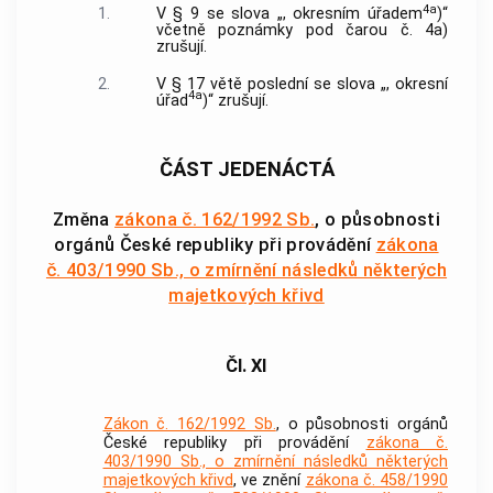
4a
1.
V § 9 se slova „, okresním úřadem
)“
včetně poznámky pod čarou č. 4a)
zrušují.
2.
V § 17 větě poslední se slova „, okresní
4a
úřad
)“ zrušují.
ČÁST JEDENÁCTÁ
Změna
zákona č. 162/1992 Sb.
, o působnosti
orgánů České republiky při provádění
zákona
č. 403/1990 Sb., o zmírnění následků některých
majetkových křivd
Čl. XI
Zákon č. 162/1992 Sb.
, o působnosti orgánů
České republiky při provádění
zákona č.
403/1990 Sb., o zmírnění následků některých
majetkových křivd
, ve znění
zákona č. 458/1990