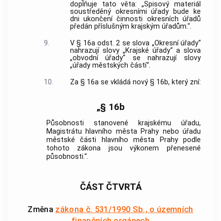
doplňuje tato věta: „Spisový materiál
soustředěný okresními úřady bude ke
dni ukončení činnosti okresních úřadů
předán příslušným krajským úřadům.“.
9.
V § 16a odst. 2 se slova „Okresní úřady“
nahrazují slovy „Krajské úřady“ a slova
„obvodní úřady“ se nahrazují slovy
„úřady městských částí“.
10.
Za § 16a se vkládá nový § 16b, který zní:
„§ 16b
Působnosti stanovené krajskému úřadu,
Magistrátu hlavního města Prahy nebo úřadu
městské části hlavního města Prahy podle
tohoto zákona jsou výkonem přenesené
působnosti.“.
ČÁST ČTVRTÁ
Změna
zákona č. 531/1990 Sb., o územních
finančních orgánech