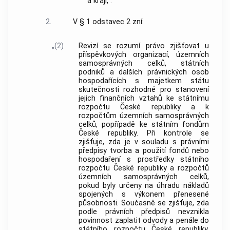
a kraji,“.
2.
V § 1 odstavec 2 zní:
„(2)
Revizí se rozumí právo zjišťovat u
příspěvkových organizací, územních
samosprávných celků, státních
podniků a dalších právnických osob
hospodařících s majetkem státu
skutečnosti rozhodné pro stanovení
jejich finančních vztahů ke státnímu
rozpočtu České republiky a k
rozpočtům územních samosprávných
celků, popřípadě ke státním fondům
České republiky. Při kontrole se
zjišťuje, zda je v souladu s právními
předpisy tvorba a použití fondů nebo
hospodaření s prostředky státního
rozpočtu České republiky a rozpočtů
územních samosprávných celků,
pokud byly určeny na úhradu nákladů
spojených s výkonem přenesené
působnosti. Současně se zjišťuje, zda
podle právních předpisů nevznikla
povinnost zaplatit odvody a penále do
státního rozpočtu České republiky,