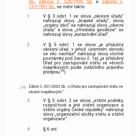
Sb.
,
zákona č. 528/1990 Sb.
a
zákona č.
137/1991 Sb.
, se mění takto:
1.
V § 3 odst. 1 se slova „okresní úřady“
nahrazují slovy „krajské úřady“, slova
„orgány obcí“ se nahrazují slovy „obecní
úřady“ a slova „střediska geodézie“ se
nahrazují slovy „katastrální úřad“.
2.
V § 5 odst. 1 se slova „je příslušný
okresní úřad, v jehož územním obvodu
se věc nachází“ nahrazují slovy včetně
poznámky pod čarou č. 1a) „je příslušný
Úřad pro zastupování státu ve věcech
majetkových podle zvláštního právního
1a
předpisu
)
Zákon č. 201/2002 Sb., o Úřadu pro zastupování státu ve
„1a)
věcech majetkových.“.
3.
V § 5 odst. 2 se slova „státní podniky,
rozpočtové a jiné státní organizace a
státní orgány České republiky“ nahrazují
slovy „organizační složky státu a státní
organizace“.
4.
§ 6 zní: