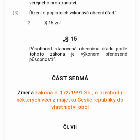
veřejného prostranství.
(3)
Řízení o poplatcích vykonává obecní úřad.“.
2.
§ 15 zní:
„§ 15
Působnost stanovená obecnímu úřadu podle
tohoto zákona je výkonem přenesené
působnosti.“.
ČÁST SEDMÁ
Změna
zákona č. 172/1991 Sb., o přechodu
některých věcí z majetku České republiky do
vlastnictví obcí
Čl. VII