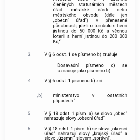
členěných statutárních městech
úřad městské části nebo
městského obvodu (dále jen
„obecní úřad“) v přenesené
působnosti, jde-li o tombolu s herní
jistinou do 50 000 Kč a věcnou
loterii s herní jistinou do 200 000
Kč,“.
3.
V § 6 odst. 1 se písmeno b) zrušuje.
Dosavadní písmeno c) se
označuje jako písmeno b).
4.
V § 6 odst. 1 písmeno b) zní:
„b)
ministerstvo v ostatních
případech.“.
5.
V § 18 odst. 1 písm. a) se slovo „obec“
nahrazuje slovy „obecní úřad“.
6.
V § 18 odst. 1 písm. b) se slova „okresní
úřad“ nahrazují slovy „krajský úřad“ a
slovo „územní“ slovem „správní“.