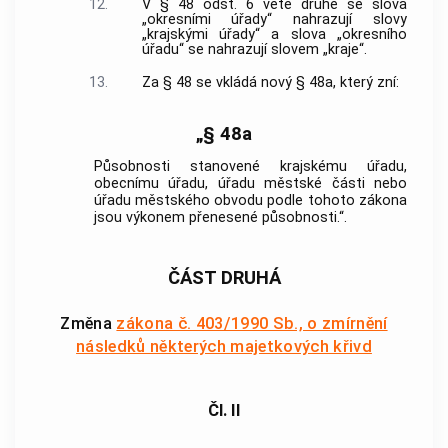
12.
V § 48 odst. 6 větě druhé se slova
„okresními úřady“ nahrazují slovy
„krajskými úřady“ a slova „okresního
úřadu“ se nahrazují slovem „kraje“.
13.
Za § 48 se vkládá nový § 48a, který zní:
„§ 48a
Působnosti stanovené krajskému úřadu,
obecnímu úřadu, úřadu městské části nebo
úřadu městského obvodu podle tohoto zákona
jsou výkonem přenesené působnosti.“.
ČÁST DRUHÁ
Změna
zákona č. 403/1990 Sb., o zmírnění
následků některých majetkových křivd
Čl. II