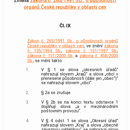
Změna
zákona č. 265/1991 Sb., o působnosti
orgánů České republiky v oblasti cen
Čl. IX
Zákon č. 265/1991 Sb., o působnosti orgánů
České republiky v oblasti cen
, ve znění
zákona
č. 135/1994 Sb.
,
zákona č. 151/1997 Sb.
,
zákona č. 151/2000 Sb.
a
zákona č. 458/2000
Sb.
, se mění takto:
1.
V § 1 se slova „okresních úřadů“
nahrazují slovem „krajů“ a slova „obcí v
přenesené působnosti (dále jen „obec“)“
se nahrazují slovem „obcí“.
2.
§ 2a se zrušuje.
3.
V § 2b se na konci textu odstavce 1
doplňují slova „a v mezinárodním
poštovním provozu“.
4.
V § 4 odst. 1 se slova „Okresní úřad“
nahrazují slovem „Kraj“ a slova „obecně
závaznou vyhláškou“ se nahrazují slovy