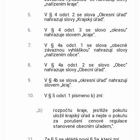
„nařízením kraje“.
5.
V § 4 odst. 2 se slova „Okresní úřad“
nahrazují slovy „Krajský úřad“.
6.
V § 4 odst. 3 se slovo „okresu“
nahrazuje slovem „kraje“.
7.
V § 4a odst. 1 se slova „obecně
závaznou vyhláškou“ nahrazují slovy
„nařízením obce“.
8.
V § 4a odst. 2 se slovo „Obec“
nahrazuje slovy „Obecní úřad“.
9.
V § 4b se slova „okresní úřad“ nahrazují
slovem „kraj“.
10.
V § 5 odst. 1 písmeno b) zní:
„b)
rozpočtu kraje, jestliže pokutu
uložil krajský úřad a nejde o pokutu
za porušení cenové regulace
stanovené obecním úřadem,“.
11.
Za § 5 se vkládá nový § 5a, který zní: