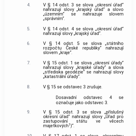
4.
V § 14 odst. 3 se slova „okresní úřad“
nahrazují slovy „krajský úřad“ a slovo
„územním“ se nahrazuje slovem
„správním“.
5.
V § 14 odst. 4 se slova „okresní úřad“
nahrazují slovy „krajský úřad“.
6.
V § 14 odst. 5 se slova „státního
rozpočtu České republiky“ nahrazují
slovem „kraje“.
7.
V § 15 odst. 1 se slova „okresní úřady“
nahrazují slovy „krajské úřady“ a slova
„střediska geodézie“ se nahrazují slovy
„katastrální úřady“.
8.
V § 15 se odstavec 3 zrušuje.
Dosavadní odstavec 4 se
označuje jako odstavec 3.
9.
V § 15 odst. 3 se slova „příslušný
okresní úřad“ nahrazují slovy „Úřad pro
zastupování státu ve věcech
1
majetkových
)“.