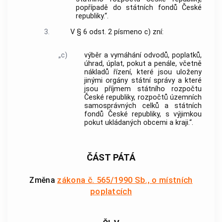
popřípadě do státních fondů České
republiky.“.
3.
V § 6 odst. 2 písmeno c) zní:
„c)
výběr a vymáhání odvodů, poplatků,
úhrad, úplat, pokut a penále, včetně
nákladů řízení, které jsou uloženy
jinými orgány státní správy a které
jsou příjmem státního rozpočtu
České republiky, rozpočtů územních
samosprávných celků a státních
fondů České republiky, s výjimkou
pokut ukládaných obcemi a kraji.“.
ČÁST PÁTÁ
Změna
zákona č. 565/1990 Sb., o místních
poplatcích