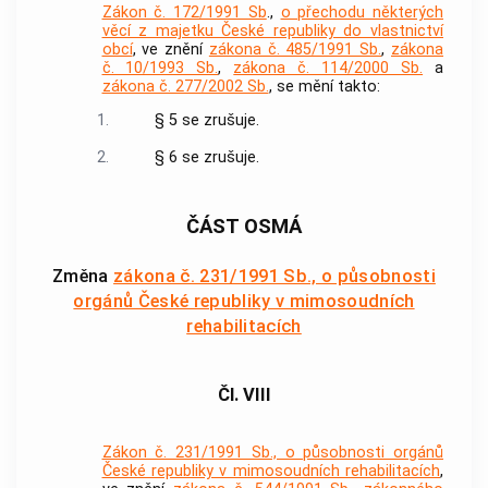
Zákon č. 172/1991 Sb
.,
o přechodu některých
věcí z majetku České republiky do vlastnictví
obcí
, ve znění
zákona č. 485/1991 Sb.
,
zákona
č. 10/1993 Sb.
,
zákona č. 114/2000 Sb.
a
zákona č. 277/2002 Sb.
, se mění takto:
1.
§ 5 se zrušuje.
2.
§ 6 se zrušuje.
ČÁST OSMÁ
Změna
zákona č. 231/1991 Sb., o působnosti
orgánů České republiky v mimosoudních
rehabilitacích
Čl. VIII
Zákon č. 231/1991 Sb., o působnosti orgánů
České republiky v mimosoudních rehabilitacích
,