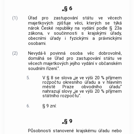
„§ 6
(1)
Úřad pro zastupování státu ve věcech
majetkových zjišťuje věci, kterých se týká
nárok České republiky na vydání podle § 23a
zákona, v součinnosti s krajskými úřady,
obecními úřady i fyzickými a právnickými
osobami.
(2)
Nevydá-li povinná osoba věc dobrovolně,
domáhá se Úřad pro zastupování státu ve
věcech majetkových jejího vydání v občanském
soudním řízení.“.
5.
V § 8 se slova „je ve výši 20 % příjmem
rozpočtu okresního úřadu a v hlavním
městě Praze obvodního úřadu“
nahrazují slovy „je ve výši 20 % příjmem
státního rozpočtu“.
6.
§ 9 zní:
„§ 9
Působnosti stanovené krajskému úřadu nebo