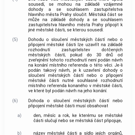
sousedí, se mohou na základě vzájemné
dohody a se souhlasem zastupitelstva
hlavního města Prahy
sloučit. Městská část se
může na základě dohody a se souhlasem
zastupitelstva
hlavního města Prahy
připojit k
jiné městské části, se kterou sousedí.
(5)
Dohodu o sloučení městských částí nebo o
připojení městské části lze uzavřít na základě
rozhodnutí zastupitelstev dotčených
městských částí, pokud do 30 dnů od
zveřejnění tohoto rozhodnutí není podán návrh
na konání místního referenda o této věci. Je-li
podán takový návrh, je k uzavření dohody o
sloučení městských částí nebo o připojení
městské části nutné souhlasné rozhodnutí
místního referenda konaného v městské části,
ve které byl podán návrh na jeho konání.
(6)
Dohoda o sloučení městských částí nebo
připojení městské části musí obsahovat
a)
den, měsíc a rok, ke kterému se městské
části slučují nebo se městská část připojuje,
b)
název městské části a sídlo jejích orgánů,