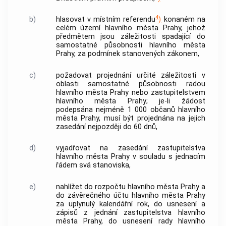
4
b)
hlasovat v místním referendu
)
konaném na
celém území
hlavního města Prahy
, jehož
předmětem jsou záležitosti spadající do
samostatné působnosti
hlavního města
Prahy
, za podmínek stanovených zákonem,
c)
požadovat projednání určité záležitosti v
oblasti samostatné působnosti radou
hlavního města Prahy
nebo zastupitelstvem
hlavního města Prahy
; je-li žádost
podepsána nejméně 1 000 občanů
hlavního
města Prahy
, musí být projednána na jejich
zasedání nejpozději do 60 dnů,
d)
vyjadřovat na zasedání zastupitelstva
hlavního města Prahy
v souladu s jednacím
řádem svá stanoviska,
e)
nahlížet do rozpočtu
hlavního města Prahy
a
do závěrečného účtu
hlavního města Prahy
za uplynulý kalendářní rok, do usnesení a
zápisů z jednání zastupitelstva
hlavního
města Prahy
, do usnesení rady
hlavního