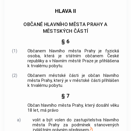
HLAVA II
OBČANÉ HLAVNÍHO MĚSTA PRAHY A
MĚSTSKÝCH ČÁSTÍ
§ 6
(1)
Občanem
hlavního města Prahy
je fyzická
osoba, která je státním občanem České
republiky a v
hlavním městě Praze
je přihlášena
k trvalému pobytu.
(2)
Občanem městské části je občan
hlavního
města Prahy
, který je v městské části přihlášen
k trvalému pobytu.
§ 7
Občan
hlavního města Prahy
, který dosáhl věku
18 let, má právo
a)
volit a být volen do zastupitelstva
hlavního
města Prahy
za podmínek stanovených
3
zvláštním právním předpisem,
)