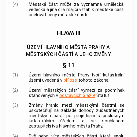
(4)
Městská část může za významná umělecká,
vědecká a jiná díla mající vztah k městské části
udělovat ceny městské části.
HLAVA III
ÚZEMÍ HLAVNÍHO MĚSTA PRAHY A
MĚSTSKÝCH ČÁSTÍ A JEHO ZMĚNY
§ 11
(1)
Území
hlavního města Prahy
tvoří
katastrální
území
uvedená v
příloze
tohoto zákona.
(2)
Území městských částí vymezí za podmínek
stanovených v
odstavcích 3 až 9
Statut.
(3)
Změny hranic mezi městskými částmi se
uskutečňují na základě dohody zúčastněných
městských částí po projednání s příslušným
katastrálním úřadem a se souhlasem
zastupitelstva
hlavního města Prahy
.
(4)
Dvě nebo více městských částí, které spolu