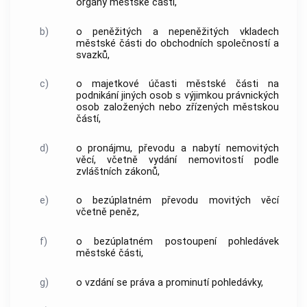
orgány městské části,
b)
o peněžitých a nepeněžitých vkladech
městské části do obchodních společností a
svazků,
c)
o majetkové účasti městské části na
podnikání jiných osob s výjimkou právnických
osob založených nebo zřízených městskou
částí,
d)
o pronájmu, převodu a nabytí nemovitých
věcí, včetně vydání nemovitostí podle
zvláštních zákonů,
e)
o bezúplatném převodu movitých věcí
včetně peněz,
f)
o bezúplatném postoupení pohledávek
městské části,
g)
o vzdání se práva a prominutí pohledávky,