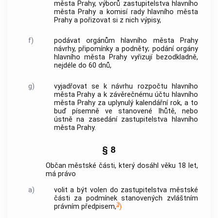
města Prahy
, výborů zastupitelstva
hlavního
města Prahy
a komisí rady
hlavního města
Prahy
a pořizovat si z nich výpisy,
f)
podávat orgánům
hlavního města Prahy
návrhy, připomínky a podněty; podání orgány
hlavního města Prahy
vyřizují bezodkladně,
nejdéle do 60 dnů,
g)
vyjadřovat se k návrhu rozpočtu
hlavního
města Prahy
a k závěrečnému účtu
hlavního
města Prahy
za uplynulý kalendářní rok, a to
buď písemně ve stanovené lhůtě, nebo
ústně na zasedání zastupitelstva
hlavního
města Prahy
.
§ 8
Občan městské části, který dosáhl věku 18 let,
má právo
a)
volit a být volen do zastupitelstva městské
části za podmínek stanovených zvláštním
3
právním předpisem,
)