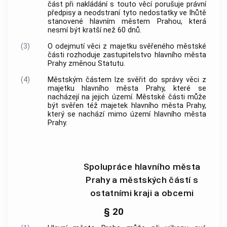
část při nakládání s touto věcí porušuje právní
předpisy a neodstraní tyto nedostatky ve lhůtě
stanovené
hlavním městem Prahou
, která
nesmí být kratší než 60 dnů.
(3)
O odejmutí věci z majetku svěřeného městské
části rozhoduje zastupitelstvo
hlavního města
Prahy
změnou Statutu.
(4)
Městským částem lze svěřit do správy věci z
majetku
hlavního města Prahy
, které se
nacházejí na jejich území. Městské části může
být svěřen též majetek
hlavního města Prahy
,
který se nachází mimo území
hlavního města
Prahy
.
Spolupráce hlavního města
Prahy a městských částí s
ostatními kraji a obcemi
§ 20