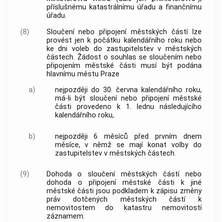
příslušnému katastrálnímu úřadu a finančnímu
úřadu.
(8)
Sloučení nebo připojení městských částí lze
provést jen k počátku kalendářního roku nebo
ke dni voleb do zastupitelstev v městských
částech. Žádost o souhlas se sloučením nebo
připojením městské části musí být podána
hlavnímu městu Praze
a)
nejpozději do 30. června kalendářního roku,
má-li být sloučení nebo připojení městské
části provedeno k 1. lednu následujícího
kalendářního roku,
b)
nejpozději 6 měsíců před prvním dnem
měsíce, v němž se mají konat volby do
zastupitelstev v městských částech.
(9)
Dohoda o sloučení městských částí nebo
dohoda o připojení městské části k jiné
městské části jsou podkladem k zápisu změny
práv dotčených městských částí k
nemovitostem
do katastru
nemovitostí
záznamem.