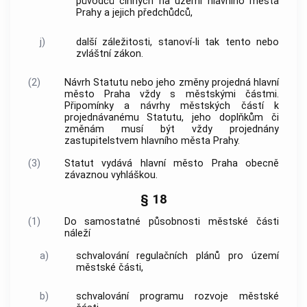
původců činných na území
hlavního města
Prahy
a jejich předchůdců,
j)
další záležitosti, stanoví-li tak tento nebo
zvláštní zákon.
(2)
Návrh Statutu nebo jeho změny projedná
hlavní
město Praha
vždy s městskými částmi.
Připomínky a návrhy městských částí k
projednávanému Statutu, jeho doplňkům či
změnám musí být vždy projednány
zastupitelstvem
hlavního města Prahy
.
(3)
Statut vydává
hlavní město Praha
obecně
závaznou vyhláškou.
§ 18
(1)
Do samostatné působnosti městské části
náleží
a)
schvalování regulačních plánů pro území
městské části,
b)
schvalování programu rozvoje městské