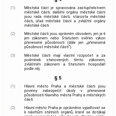
(1)
Městská část je spravována zastupitelstvem
městské části; dalšími orgány městské části
jsou rada městské části, starosta městské
části, úřad městské části a zvláštní orgány
městské části.
(2)
Městské části jsou správním obvodem, jen je-li
jim zákonem nebo Statutem svěřen výkon
přenesené působnosti (dále jen „přenesená
působnost městské části“).
(3)
Městské části mají vlastní rozpočet a za
podmínek stanovených tímto zákonem,
zvláštním zákonem a Statutem hospodaří
podle něj.
§ 5
(1)
Hlavní město Praha
a městské části jsou
povinny zabezpečit úkoly v přenesené
působnosti
hlavního města Prahy
a městských
částí.
(2)
Hlavní město Praha
je oprávněno vyjadřovat se
k návrhům státních orgánů, které se dotýkají