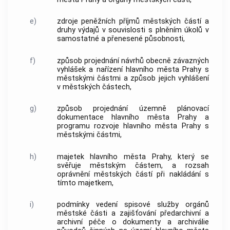
e)
zdroje peněžních příjmů městských částí a
druhy výdajů v souvislosti s plněním úkolů v
samostatné a přenesené působnosti,
f)
způsob projednání návrhů obecně závazných
vyhlášek a nařízení
hlavního města Prahy
s
městskými částmi a způsob jejich vyhlášení
v městských částech,
g)
způsob projednání územně plánovací
dokumentace
hlavního města Prahy
a
programu rozvoje
hlavního města Prahy
s
městskými částmi,
h)
majetek
hlavního města Prahy
, který se
svěřuje městským částem, a rozsah
oprávnění městských částí při nakládání s
tímto majetkem,
i)
podmínky vedení spisové služby orgánů
městské části a zajišťování předarchivní a
archivní péče o dokumenty a archiválie