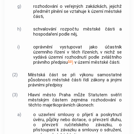
g)
rozhodování o veřejných zakázkách, jejichž
předmět plnění se vztahuje k území městské
části,
h)
schvalování rozpočtu městské části a
hospodaření podle něj,
i)
oprávnění vystupovat jako účastník
územního řízení v těch řízeních, v nichž se
vydává územní rozhodnutí podle zvláštního
6a
právního předpisu
)
v území městské části.
(2)
Městská část se při výkonu samostatné
působnosti městské části řídí zákony a jinými
právními předpisy.
(3)
Hlavní město Praha
může Statutem svěřit
městským částem zejména rozhodování o
těchto majetkoprávních úkonech:
a)
o uzavření smlouvy o přijetí a poskytnutí
úvěru, půjčky nebo dotace, o převzetí dluhu,
o převzetí ručitelského závazku, o
přistoupení k závazku a smlouvy o sdružení,