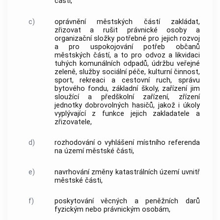
části,
c)
oprávnění městských částí zakládat,
zřizovat a rušit právnické osoby a
organizační složky potřebné pro jejich rozvoj
a pro uspokojování potřeb občanů
městských částí, a to pro odvoz a likvidaci
tuhých komunálních odpadů, údržbu veřejné
zeleně, služby sociální péče, kulturní činnost,
sport, rekreaci a cestovní ruch, správu
bytového fondu, základní školy, zařízení jim
sloužící a předškolní zařízení, zřízení
jednotky dobrovolných hasičů, jakož i úkoly
vyplývající z funkce jejich zakladatele a
zřizovatele,
d)
rozhodování o vyhlášení místního referenda
na území městské části,
e)
navrhování změny
katastrálních území
uvnitř
městské části,
f)
poskytování věcných a peněžních darů
fyzickým nebo právnickým osobám,