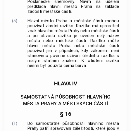
Poslanecké sněmovny. Návrh na udělení
předkládá
hlavní město Praha
na základě
žádosti městské části.
(5)
Hlavní město Praha
a městské části mohou
používat vlastní razítko. Razítko má uprostřed
znak
hlavního města Prahy
nebo městské části
a po obvodu razítka je uveden celý název
města nebo městské části. Razítko může
hlavní město Praha
nebo městské části
používat jen v případech, kdy zákonem není
stanoveno povinné užívání úředního razítka s
malým státním znakem. K otištění razítka
nesmí být použita černá barva.
HLAVA IV
SAMOSTATNÁ PŮSOBNOST HLAVNÍHO
MĚSTA PRAHY A MĚSTSKÝCH ČÁSTÍ
§ 16
(1)
Do samostatné působnosti
hlavního města
Prahy
patří spravování záležitostí, které jsou v