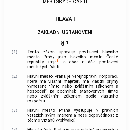
MĚSTSKÝCH ČÁSTÍ
HLAVA I
ZÁKLADNÍ USTANOVENÍ
§ 1
(1)
Tento zákon upravuje postavení
hlavního
města Prahy
jako hlavního města České
1
republiky, kraje
)
a
obce
a dále postavení
městských částí.
(2)
Hlavní město Praha
je veřejnoprávní korporací,
která má vlastní majetek, má vlastní příjmy
vymezené tímto nebo zvláštním zákonem a
hospodaří za podmínek stanovených tímto
nebo zvláštním zákonem podle vlastního
rozpočtu.
(3)
Hlavní město Praha
vystupuje v právních
vztazích svým jménem a nese odpovědnost z
těchto vztahů vyplývající.
(4)
Hlavní město Praha
je samostatně spravováno