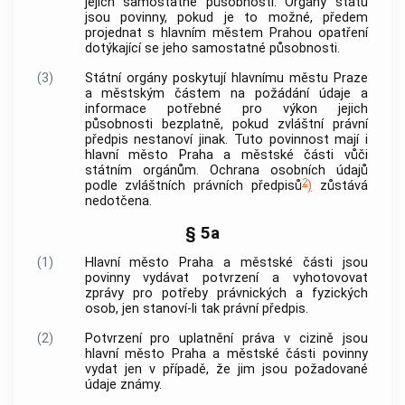
jejich samostatné působnosti. Orgány státu
jsou povinny, pokud je to možné, předem
projednat s
hlavním městem Prahou
opatření
dotýkající se jeho samostatné působnosti.
(3)
Státní orgány poskytují
hlavnímu městu Praze
a městským částem na požádání údaje a
informace potřebné pro výkon jejich
působnosti bezplatně, pokud zvláštní právní
předpis nestanoví jinak. Tuto povinnost mají i
hlavní město Praha
a městské části vůči
státním orgánům. Ochrana
osobních údajů
2
podle zvláštních právních předpisů
)
zůstává
nedotčena.
§ 5a
(1)
Hlavní město Praha
a městské části jsou
povinny vydávat potvrzení a vyhotovovat
zprávy pro potřeby právnických a fyzických
osob, jen stanoví-li tak právní předpis.
(2)
Potvrzení pro uplatnění práva v cizině jsou
hlavní město Praha
a městské části povinny
vydat jen v případě, že jim jsou požadované
údaje známy.