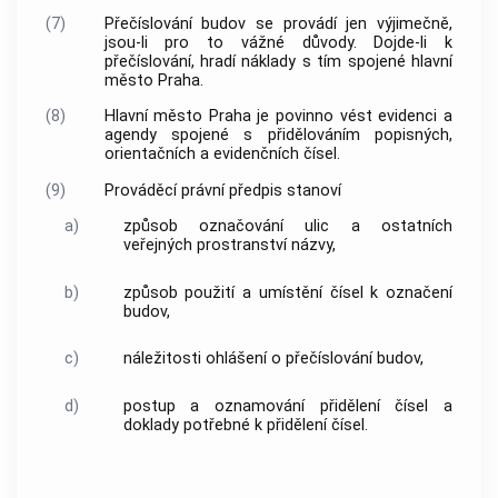
(7)
Přečíslování budov se provádí jen výjimečně,
jsou-li pro to vážné důvody. Dojde-li k
přečíslování, hradí náklady s tím spojené
hlavní
město Praha
.
(8)
Hlavní město Praha
je povinno vést evidenci a
agendy spojené s přidělováním popisných,
orientačních a evidenčních čísel.
(9)
Prováděcí právní předpis stanoví
a)
způsob označování ulic a ostatních
veřejných prostranství
názvy,
b)
způsob použití a umístění čísel k označení
budov,
c)
náležitosti ohlášení o přečíslování budov,
d)
postup a oznamování přidělení čísel a
doklady potřebné k přidělení čísel.