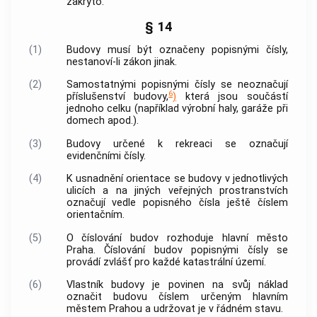
zakryto.
§ 14
(1)
Budovy musí být označeny popisnými čísly,
nestanoví-li zákon jinak.
(2)
Samostatnými popisnými čísly se neoznačují
6
příslušenství budovy,
)
která jsou součástí
jednoho celku (například výrobní haly, garáže při
domech apod.).
(3)
Budovy určené k rekreaci se označují
evidenčními čísly.
(4)
K usnadnění orientace se budovy v jednotlivých
ulicích a na jiných
veřejných prostranstvích
označují vedle popisného čísla ještě číslem
orientačním.
(5)
O číslování budov rozhoduje
hlavní město
Praha
. Číslování budov popisnými čísly se
provádí zvlášť pro každé
katastrální území
.
(6)
Vlastník budovy je povinen na svůj náklad
označit budovu číslem určeným
hlavním
městem Prahou
a udržovat je v řádném stavu.