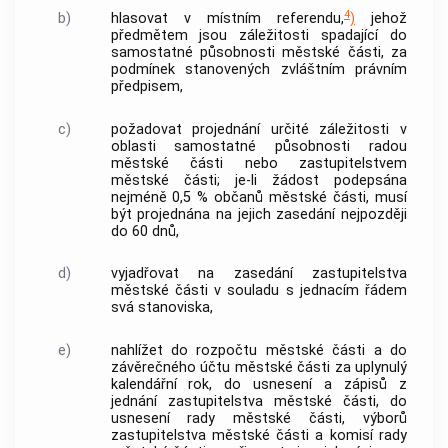
4
b)
hlasovat v místním referendu,
)
jehož
předmětem jsou záležitosti spadající do
samostatné působnosti městské části, za
podmínek stanovených zvláštním právním
předpisem,
c)
požadovat projednání určité záležitosti v
oblasti samostatné působnosti radou
městské části nebo zastupitelstvem
městské části; je-li žádost podepsána
nejméně 0,5 % občanů městské části, musí
být projednána na jejich zasedání nejpozději
do 60 dnů,
d)
vyjadřovat na zasedání zastupitelstva
městské části v souladu s jednacím řádem
svá stanoviska,
e)
nahlížet do rozpočtu městské části a do
závěrečného účtu městské části za uplynulý
kalendářní rok, do usnesení a zápisů z
jednání zastupitelstva městské části, do
usnesení rady městské části, výborů
zastupitelstva městské části a komisí rady