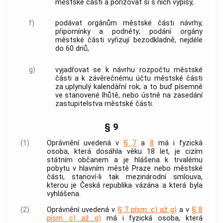
městské části a pořizovat si s nich výpisy,
f)
podávat orgánům městské části návrhy,
připomínky a podněty; podání orgány
městské části vyřizují bezodkladně, nejdéle
do 60 dnů,
g)
vyjadřovat se k návrhu rozpočtu městské
části a k závěrečnému účtu městské části
za uplynulý kalendářní rok, a to buď písemně
ve stanovené lhůtě, nebo ústně na zasedání
zastupitelstva městské části.
§ 9
(1)
Oprávnění uvedená v
§ 7
a
8
má i fyzická
osoba, která dosáhla věku 18 let, je cizím
státním občanem a je hlášena k trvalému
pobytu v
hlavním městě Praze
nebo městské
části, stanoví-li tak mezinárodní smlouva,
kterou je Česká republika vázána a která byla
vyhlášena.
(2)
Oprávnění uvedená v
§ 7 písm. c) až g)
a v
§ 8
písm. c) až g)
má i fyzická osoba, která