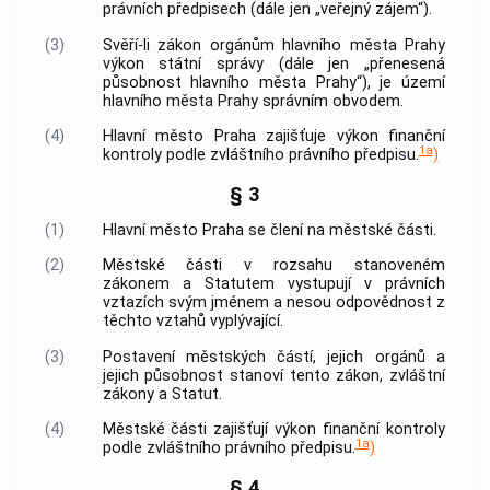
právních předpisech (dále jen „veřejný zájem“).
(3)
Svěří-li zákon orgánům
hlavního města Prahy
výkon státní správy (dále jen „přenesená
působnost
hlavního města Prahy
“), je území
hlavního města Prahy
správním obvodem.
(4)
Hlavní město Praha
zajišťuje výkon finanční
1a
kontroly podle zvláštního právního předpisu.
)
§ 3
(1)
Hlavní město Praha
se člení na městské části.
(2)
Městské části v rozsahu stanoveném
zákonem a Statutem vystupují v právních
vztazích svým jménem a nesou odpovědnost z
těchto vztahů vyplývající.
(3)
Postavení městských částí, jejich orgánů a
jejich působnost stanoví tento zákon, zvláštní
zákony a Statut.
(4)
Městské části zajišťují výkon finanční kontroly
1a
podle zvláštního právního předpisu.
)
§ 4