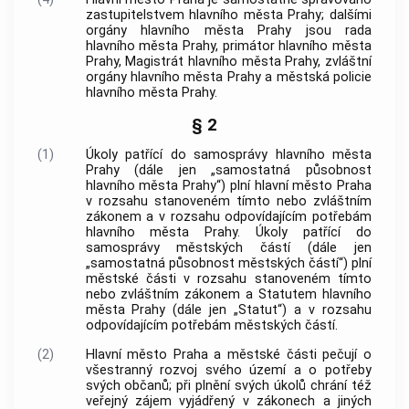
zastupitelstvem
hlavního města Prahy
; dalšími
orgány
hlavního města Prahy
jsou rada
hlavního města Prahy
, primátor
hlavního města
Prahy
, Magistrát
hlavního města Prahy
, zvláštní
orgány
hlavního města Prahy
a městská policie
hlavního města Prahy
.
§ 2
(1)
Úkoly patřící do samosprávy
hlavního města
Prahy
(dále jen „samostatná působnost
hlavního města Prahy
“) plní
hlavní město Praha
v rozsahu stanoveném tímto nebo zvláštním
zákonem a v rozsahu odpovídajícím potřebám
hlavního města Prahy
. Úkoly patřící do
samosprávy městských částí (dále jen
„samostatná působnost městských částí“) plní
městské části v rozsahu stanoveném tímto
nebo zvláštním zákonem a Statutem
hlavního
města Prahy
(dále jen „Statut“) a v rozsahu
odpovídajícím potřebám městských částí.
(2)
Hlavní město Praha
a městské části pečují o
všestranný rozvoj svého území a o potřeby
svých občanů; při plnění svých úkolů chrání též
veřejný zájem vyjádřený v zákonech a jiných