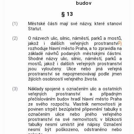
budov
§ 13
(1)
Městské části mají své názvy, které stanoví
Statut.
(2)
O názvech ulic, silnic, náměstí, parků a mostů,
5
jakož i dalších
veřejných prostranství
)
rozhoduje
hlavní město Praha
, a to zpravidla na
základě návrhů podaných městskými částmi.
Shodné názvy ulic, silnic, náměstí, parků a
mostů, jakož i dalších
veřejných prostranství
jsou vyloučeny. Ulice nebo jiná
veřejná
prostranství
se nepojmenovávají podle jmen
žijících osobností veřejného života.
(3)
Náklady spojené s označením ulic a ostatních
veřejných prostranství
a případným
přečíslováním budov hradí
hlavní město Praha
ze svého rozpočtu. Vlastník
nemovitosti
je
povinen strpět bezúplatné připevnění tabulky s
označením ulice nebo jiného
veřejného
prostranství
na své
nemovitosti
; v blízkosti
tabulky nesmí umístit jiné nápisy. Označení
nesmí být poškozeno, odstraněno nebo