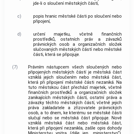
jde-li o sloučení městských částí,
c)
popis hranic městské části po sloučení nebo
připojení,
d)
určení majetku, včetně finančních
prostředků, ostatních práv a závazků
právnických osob a organizačních složek
slučovaných městských částí nebo městské
části, která se připojuje.
(7)
Právním nástupcem všech sloučených nebo
připojených městských částí je městská část
vzniklá jejich sloučením nebo městská část,
která při připojení městské části nezaniká. Na
tuto městskou část přechází majetek, včetně
finančních prostředků a organizačních složek
zanikajících městských částí, ostatní práva a
závazky těchto městských částí, včetně jejich
práva zakladatele a zřizovatele právnických
osob, a to dnem, ke kterému se městské části
slučují nebo se městská část připojuje. Nově
vzniklá městská část nebo městská část,
která při připojení nezanikla, zašle opis dohody
Ministerstvu vnitra (dále jen „ministerstvo“),