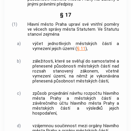
jinými právními předpisy.
§ 17
(1)
Hlavní město Praha
upraví své vnitřní poměry
ve věcech správy města Statutem. Ve Statutu
stanoví zejména
a)
výčet jednotlivých městských částí a
vymezení jejich území (
§ 11
),
b)
záležitosti, které se svěřují do samostatné a
přenesené působnosti městských částí nad
rozsah stanovený zákonem, včetně
vymezení území, na němž je vykonávána
přenesená působnost městských částí,
c)
způsob projednání návrhu rozpočtu
hlavního
města Prahy
a městských částí a
závěrečného účtu
hlavního města Prahy
a
městských částí a výsledků jejich
hospodaření,
d)
vzájemnou součinnost mezi orgány
hlavního
města Prahy
a orgány městských částí,