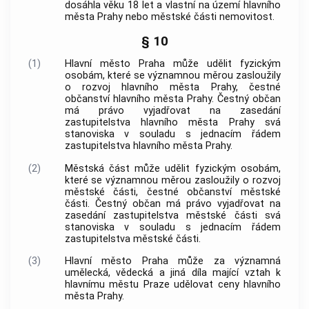
dosáhla věku 18 let a vlastní na území
hlavního
města Prahy
nebo městské části
nemovitost
.
§ 10
(1)
Hlavní město Praha
může udělit fyzickým
osobám, které se významnou měrou zasloužily
o rozvoj
hlavního města Prahy
, čestné
občanství
hlavního města Prahy
. Čestný občan
má právo vyjadřovat na zasedání
zastupitelstva
hlavního města Prahy
svá
stanoviska v souladu s jednacím řádem
zastupitelstva
hlavního města Prahy
.
(2)
Městská část může udělit fyzickým osobám,
které se významnou měrou zasloužily o rozvoj
městské části, čestné občanství městské
části. Čestný občan má právo vyjadřovat na
zasedání zastupitelstva městské části svá
stanoviska v souladu s jednacím řádem
zastupitelstva městské části.
(3)
Hlavní město Praha
může za významná
umělecká, vědecká a jiná díla mající vztah k
hlavnímu městu Praze
udělovat ceny
hlavního
města Prahy
.