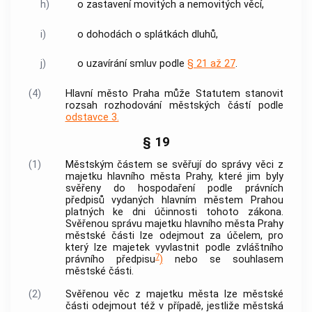
h)
o zastavení movitých a nemovitých věcí,
i)
o dohodách o splátkách dluhů,
j)
o uzavírání smluv podle
§ 21 až 27
.
(4)
Hlavní město Praha
může Statutem stanovit
rozsah rozhodování městských částí podle
odstavce 3.
§ 19
(1)
Městským částem se svěřují do správy věci z
majetku
hlavního města Prahy
, které jim byly
svěřeny do hospodaření podle právních
předpisů vydaných
hlavním městem Prahou
platných ke dni účinnosti tohoto zákona.
Svěřenou správu majetku
hlavního města Prahy
městské části lze odejmout za účelem, pro
který lze majetek vyvlastnit podle zvláštního
7
právního předpisu
)
nebo se souhlasem
městské části.
(2)
Svěřenou věc z majetku města lze městské
části odejmout též v případě, jestliže městská