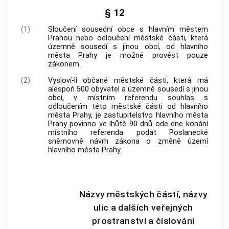
§ 12
(1)
Sloučení sousední
obce
s
hlavním městem
Prahou
nebo odloučení městské části, která
územně sousedí s jinou
obcí
, od
hlavního
města Prahy
je možné provést pouze
zákonem.
(2)
Vysloví-li občané městské části, která má
alespoň 500 obyvatel a územně sousedí s jinou
obcí
, v místním referendu souhlas s
odloučením této městské části od
hlavního
města Prahy
, je zastupitelstvo
hlavního města
Prahy
povinno ve lhůtě 90 dnů ode dne konání
místního referenda podat Poslanecké
sněmovně návrh zákona o změně území
hlavního města Prahy
.
Názvy městských částí, názvy
ulic a dalších veřejných
prostranství a číslování