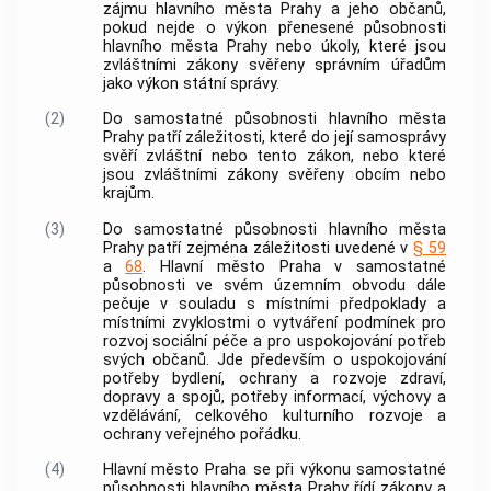
zájmu
hlavního města Prahy
a jeho občanů,
pokud nejde o výkon přenesené působnosti
hlavního města Prahy
nebo úkoly, které jsou
zvláštními zákony svěřeny správním úřadům
jako výkon státní správy.
(2)
Do samostatné působnosti
hlavního města
Prahy
patří záležitosti, které do její samosprávy
svěří zvláštní nebo tento zákon, nebo které
jsou zvláštními zákony svěřeny
obcím
nebo
krajům.
(3)
Do samostatné působnosti
hlavního města
Prahy
patří zejména záležitosti uvedené v
§ 59
a
68
.
Hlavní město Praha
v samostatné
působnosti ve svém územním obvodu dále
pečuje v souladu s místními předpoklady a
místními zvyklostmi o vytváření podmínek pro
rozvoj sociální péče a pro uspokojování potřeb
svých občanů. Jde především o uspokojování
potřeby bydlení, ochrany a rozvoje zdraví,
dopravy a spojů, potřeby informací, výchovy a
vzdělávání, celkového kulturního rozvoje a
ochrany veřejného pořádku.
(4)
Hlavní město Praha
se při výkonu samostatné
působnosti
hlavního města Prahy
řídí zákony a