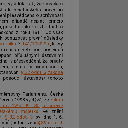
, vyjádřila tak, že smyslem
chodu vlastnického práva při
ní přesvědčena o správnosti
ém případě neplatí princip
m, pokud došlo k rozhodnutí o
nského z roku 1811. Je však
ak posuzovat právní důsledky
ákoníku
č.
141/1950 Sb.
, který
potřebnou většinou poslanců
psán příslušnými ústavními
dnal v přesvědčení, že přijatý
dem, a je na
Ústavním soudu
,
ustanovení
§ 32 odst. 3
zákona
.
, posoudil ústavnost tohoto
 sněmovny Parlamentu České
 června 1993 vyplývá, že
zákon
on č. 229/1991 Sb., o úpravě
ělskému majetku
, ve znění
ní
§ 32 odst. 3
, byl dne 1. 6.
slanců (ustanovení
§ 39 odst. 1