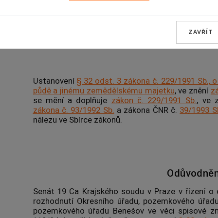
zemědělskému majetku
, ve znění
zákona č. 183
ZAVŘÍT
takto:
Ustanovení
§ 32 odst. 3
zákona č. 229/1991 Sb., o
půdě a jinému zemědělskému majetku
, ve znění
z
se mění a doplňuje
zákon č. 229/1991 Sb.
, ve 
zákona č. 93/1992 Sb.
a zákona ČNR č.
39/1993 S
nálezu ve Sbírce zákonů.
Odůvodněn
Senát 19 Ca Krajského soudu v Praze v řízení o 
rozhodnutí Okresního úřadu, pozemkového úřadu
pozemkového úřadu Benešov ve věci spisové z