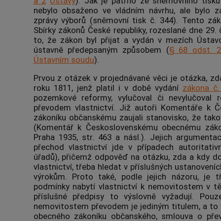
a 2
Ústavy
). Jak je patrno ze sněmovního tisku
nebylo obsaženo ve vládním návrhu, ale bylo 
zprávy výborů (sněmovní tisk č. 344). Tento zá
Sbírky zákonů České republiky, rozeslané dne 29.
to, že zákon byl přijat a vydán v mezích Úst
ústavně předepsaným způsobem (
§ 68 odst. 2
Ústavním soudu
).
Prvou z otázek v projednávané věci je otázka, z
roku 1811, jenž platil i v době vydání
zákona č.
pozemkové reformy, vylučoval či nevylučoval 
převodem vlastnictví. Již autoři Komentáře k
zákoníku občanskému zaujali stanovisko, že tako
(Komentář k Československému obecnému zákon
Praha 1935, str. 463 a násl.). Jejich argument
přechod vlastnictví jde v případech autoritati
úřadů), přičemž odpověď na otázku, zda a kdy 
vlastnictví, třeba hledat v příslušných ustanovení
výrokům. Proto také, podle jejich názoru, je t
podmínky nabytí vlastnictví k
nemovitostem
v tě
příslušné předpisy to výslovně vyžadují. Pouze
nemovitostem převodem je jediným titulem, a to
obecného zákoníku občanského, smlouva o př