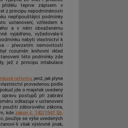
 přídělu teprve zápisem v
zel z principu nepodmíněnosti
mku nepřipouštějící podmínky
ato ustanovení, vzhledem k
ského a v něm obsaženému
nně vyjádřeno, vyžadovala-li
odmínku nabytí vlastnictví k
áva - převzetím
nemovitostí
yl rozuměn knihovní vklad
 stanovení této podmínky zde
y, jež z principu intabulace
zemkové reformy
, jenž, jak plyne
 vlastnictví provedenou podle
o pokud jde o majetek uvedený
 úpravu postupů při zabrání
 směru odkazuje v ustanovení
é použití záborového zákona,
am, kde
zákon č. 142/1947 Sb.
c, použije se výše uvedených
anoví-li však výslovně jinak,