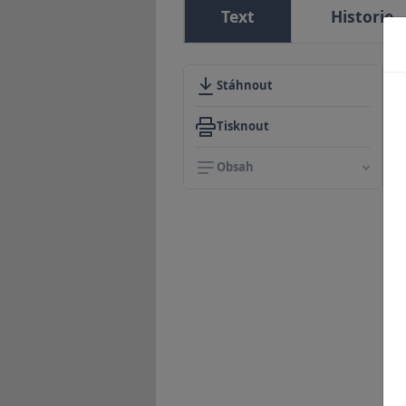
Text
Historie
Stáhnout
Tisknout
Obsah