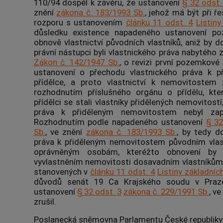
110/94 dospěl k závěru, že ustanovení
§ 32 odst.
znění
zákona č. 183/1993 Sb.
, jehož má být při ře
rozporu s ustanovením
článku 11 odst. 4
Listin
důsledku existence napadeného ustanovení po
obnově vlastnictví původních vlastníků, aniž by do
právní nástupci byli vlastnického práva nabytéh
Zákon č. 142/1947 Sb.
, o revizi první pozemkové
ustanovení o přechodu vlastnického práva k 
přídělce, a proto vlastnictví k nemovitostem
rozhodnutím příslušného orgánu o přídělu, kte
přídělci se stali vlastníky přidělených
nemovitostí
práva k přiděleným
nemovitostem
nebyl zap
Rozhodnutím podle napadeného ustanovení
§ 32
Sb.
, ve znění
zákona č. 183/1993 Sb.
, by tedy d
práva k přiděleným
nemovitostem
původním vlas
oprávněným osobám
, kteréžto obnovení by 
vyvlastněním
nemovitosti
dosavadním vlastníkům,
stanovených v
článku 11 odst. 4
Listiny základníc
důvodů senát 19 Ca Krajského soudu v Praze
ustanovení
§ 32 odst. 3
zákona č. 229/1991 Sb.
, v
zrušil.
Poslanecká sněmovna Parlamentu České republiky s