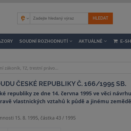
ÁZORY
SOUDNÍ ROZHODNUTÍ
AKTUÁLNĚ
E-S
DU ČESKÉ REPUBLIKY Č. 166/1995 SB.
 republiky ze dne 14. června 1995 ve věci návrhu 
úpravě vlastnických vztahů k půdě a jinému zeměd
nosti 15. 8. 1995, částka 43 / 1995