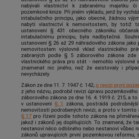
nabývali vlastnictví k zabranému majetku či
pozemkové knize. Při jiném výkladu, jenž by vychá
intabulačního principu, jako obecné, žádnou výji
nabytí vlastnictví k
nemovitostem
, by totiž t
ustanovení § 431 obecného zákoníku občan
intabulačnímu principu, byla nadbytečná. Souhr
ustanovení § 26 až 29 náhradového zákona jako p
nemovitostem
výslovně vklad vlastnického pr
zabraných podle § 5 záborového zákona zde b
vlastnického práva pro stát - nemohlo výslovné
znamenat nic jiného, než že existovaly i případ
nevycházely.
Zákon ze dne 11. 7. 1947 č. 142,
o revizi první po
z jeho názvu, podrobil revizi úpravu pozemkového
záborového zákona ze dne 16. 4. 1919 č. 215, a t
v ustanovení
§ 1
zákona, postrádá podrobnější
nemovitostí
podrobených revizi, a proto v tomto
§ 17
pro řízení podle tohoto zákona na přiměřen
jakož i zákonů jej doplňujících. To znamená, že t
nestanoví něco odlišného nebo nestanoví vůbec ni
zákonů upravujících první pozemkovou reformu, st