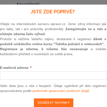
Souvislosti
JSTE ZDE POPRVÉ?
Vyhlášené znění
od 15. 8. 1995
Vítejte na internetovém serveru epravo.cz. Jsme zdroj informací jak
pro laiky, tak i pro právníky profesionály.
Zaregistrujte se u nás a
získejte zdarma řadu výhod.
Protože si vážíme Vašeho zájmu, dostanete k registraci
dárek v
166
podobě unikátního online kurzu "Taktika jednání o smlouvách".
NÁLEZ
Registrace je zdarma, k ničemu Vás nezavazuje
a získáte
každodenní přehled o novinkách ve světě práva.
Ústavního soudu České repub
E-mailová adresa:
*
Jménem České republiky
Vaše data jsou u nás v bezpečí. Údaje vyplněné při této registraci
Ústavní soud České republiky rozhodl dne 14. če
zpracováváme podle
podmínek zpracování osobních údajů
věci návrhu Krajského soudu v Praze na zrušení
229/1991 Sb., o úpravě vlastnických vztahů k pů