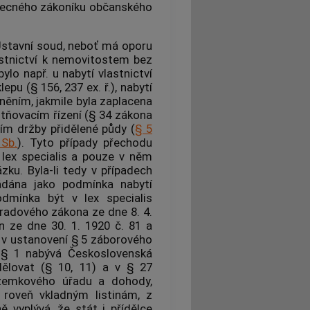
obecného zákoníku občanského
stavní soud
, neboť má oporu
stnictví k
nemovitostem
bez
ylo např. u nabytí vlastnictví
pu (§ 156, 237 ex. ř.), nabytí
něním, jakmile byla zaplacena
tňovacím řízení (§ 34 zákona
etím držby přidělené půdy (
§ 5
 Sb.
). Tyto případy přechodu
 lex specialis a pouze v něm
ku. Byla-li tedy v případech
ádána jako podmínka nabytí
odmínka být v lex specialis
hradového zákona ze dne 8. 4.
n ze dne 30. 1. 1920 č. 81 a
e v ustanovení § 5 záborového
§ 1 nabývá Československá
dělovat (§ 10, 11) a v § 27
zemkového úřadu a dohody,
 roveň vkladným listinám, z
 vyplývá, že stát i přídělce