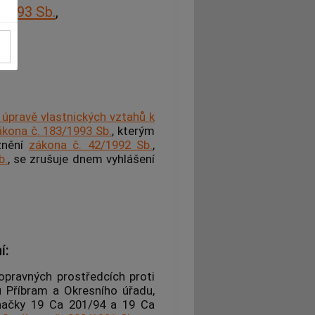
/1993 Sb.
,
 úpravě vlastnických vztahů k
ákona č. 183/1993 Sb.
, kterým
znění
zákona č. 42/1992 Sb.
,
b.
, se zrušuje dnem vyhlášení
í:
opravných prostředcích proti
 Příbram a Okresního úřadu,
načky 19 Ca 201/94 a 19 Ca