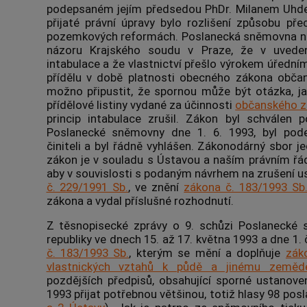
podepsaném jejím předsedou PhDr. Milanem Uhdem
přijaté právní úpravy bylo rozlišení způsobu pře
pozemkových reformách. Poslanecká sněmovna ne
názoru Krajského soudu v Praze, že v uveden
intabulace a že vlastnictví přešlo výrokem úřední
přídělu v době platnosti obecného zákona obča
možno připustit, že spornou může být otázka, j
přídělové listiny vydané za účinnosti
občanského z
princip intabulace zrušil. Zákon byl schválen 
Poslanecké sněmovny dne 1. 6. 1993, byl pode
činiteli a byl řádně vyhlášen. Zákonodárný sbor je
zákon je v souladu s Ústavou a naším právním řá
aby v souvislosti s podaným návrhem na zrušení 
č. 229/1991 Sb.
, ve znění
zákona č. 183/1993 Sb
zákona a vydal příslušné rozhodnutí.
Z těsnopisecké zprávy o 9. schůzi Poslanecké
republiky ve dnech 15. až 17. května 1993 a dne 1.
č. 183/1993 Sb.
, kterým se mění a doplňuje
zák
vlastnických vztahů k půdě a jinému zeměd
pozdějších předpisů, obsahující sporné ustanove
1993 přijat potřebnou většinou, totiž hlasy 98 po