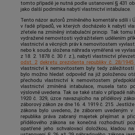
tomto případě je nutná podle ustanovení § 431 
jako další podmínka nabytí vlastnictví intabulace.
Tento názor autorů zmíněného komentáře sdílí i
Ú
v řadě případů, ve kterých docházelo k nabytí vla
zřetele na zmíněný intabulační princip. Tak tomu b
vydražené
nemovitosti
vydražitelem udělením příkle
vlastnictví a věcných práv k nemovitostem vyvlast
nebo k soudu složena náhrada vyměřená ve vyvlas
z 18. 2. 1878 č. 30 ř. z.), nabytí vlastnictví převz
odst. 2
dekretu prezidenta republiky č. 28/1945
vlastnictví k nemovitostem byly tedy záležitostí
bylo možno hledat odpověď na již položenou otáz
přechodu vlastnictví k nemovitostem předpokl
vlastnictví zmíněná intabulace, musela tato p
výslovně uvedena. Tak se také stalo v případě ná
1920 č. 329, úzce navazujícího na přídělový záko
záborový zákon ze dne 16. 4. 1919 č. 215. Jestliž
zákona bylo uvedeno, že záborem uvedeným v 
republika práva zabraný majetek přejímat a při
přídělového zákona se konečná rozhodnutí po
opatřené jeho schvalovací doložkou, kladou na
ustanovení § 26 až 29 náhradového zákona jasně