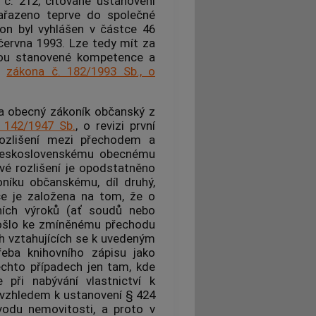
 č. 212, citované ustanovení
zařazeno teprve do společné
kon byl vyhlášen v částce 46
 června 1993. Lze tedy mít za
avou stanovené kompetence a
zákona č. 182/1993 Sb., o
da obecný zákoník občanský z
 142/1947 Sb.
, o revizi první
rozlišení mezi přechodem a
 Československému obecnému
vé rozlišení je opodstatněno
íku občanskému, díl druhý,
ace je založena na tom, že o
vních výroků (ať soudů nebo
došlo ke zmíněnému přechodu
ch vztahujících se k uvedeným
řeba knihovního zápisu jako
chto případech jen tam, kde
 při nabývání vlastnictví k
 vzhledem k ustanovení § 424
evodu
nemovitosti
, a proto v