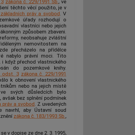
 3
zákona č. 229/1991 Sb.
, ve
šení těchto věcí použito, je v
y základních práv a svobod
. V
zemkové úřady rozhodují o
savadní vlastníci nebo jejich
o zákonným způsobem zbaveni.
 reformy, neobsahuje zvláštní
přiděleným
nemovitostem
na
 zde přecházelo na přídělce
ré nabylo právní moci. Tito
, i když přechod vlastnického
sán do pozemkové knihy.
 odst. 3
zákona č. 229/1991
ošlo k obnovení vlastnického
tníkům nebo na jejich místě
ve svých důsledcích bylo
 avšak bez splnění podmínek
h práv a svobod
. Z uvedených
 navrhl, aby Ústavní soud
e znění
zákona č. 183/1993 Sb.
,
e v dopise ze dne 2. 3. 1995,