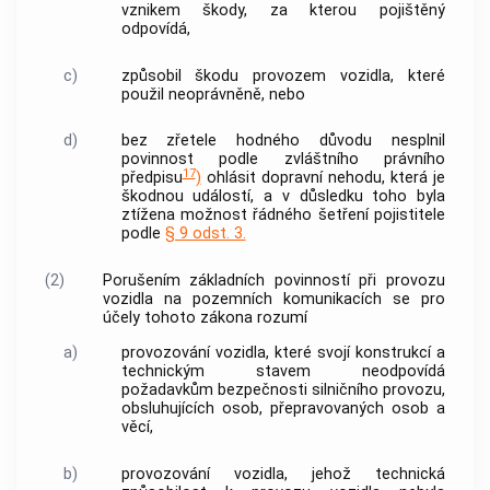
vznikem škody, za kterou pojištěný
odpovídá,
c)
způsobil škodu provozem vozidla, které
použil neoprávněně, nebo
d)
bez zřetele hodného důvodu nesplnil
povinnost podle zvláštního právního
17
předpisu
)
ohlásit dopravní nehodu, která je
škodnou událostí, a v důsledku toho byla
ztížena možnost řádného šetření pojistitele
podle
§ 9 odst. 3.
(2)
Porušením základních povinností při provozu
vozidla
na pozemních komunikacích se pro
účely tohoto zákona rozumí
a)
provozování vozidla, které svojí konstrukcí a
technickým stavem neodpovídá
požadavkům bezpečnosti silničního provozu,
obsluhujících osob, přepravovaných osob a
věcí,
b)
provozování
vozidla
, jehož technická