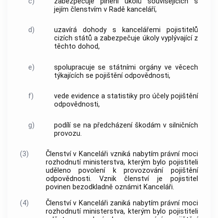
c)
zabezpečuje plnění úkolů souvisejících s
jejím členstvím v Radě kanceláří,
d)
uzavírá dohody s kancelářemi pojistitelů
cizích států a zabezpečuje úkoly vyplývající z
těchto dohod,
e)
spolupracuje se státními orgány ve věcech
týkajících se pojištění odpovědnosti,
f)
vede evidence a statistiky pro účely pojištění
odpovědnosti,
g)
podílí se na předcházení škodám v silničních
provozu.
(3)
Členství v Kanceláři vzniká nabytím právní moci
rozhodnutí ministerstva, kterým bylo pojistiteli
uděleno povolení k provozování pojištění
odpovědnosti. Vznik členství je pojistitel
povinen bezodkladně oznámit Kanceláři.
(4)
Členství v Kanceláři zaniká nabytím právní moci
rozhodnutí ministerstva, kterým bylo pojistiteli