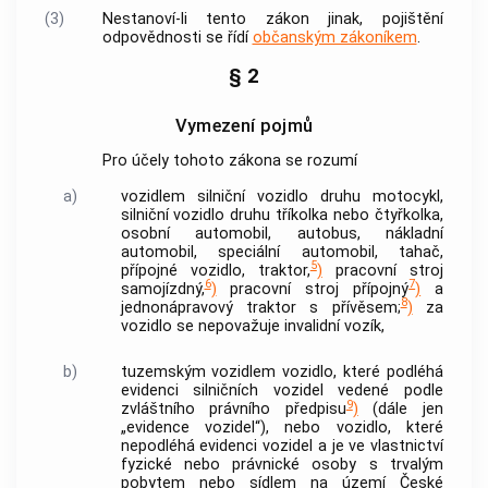
(3)
Nestanoví-li tento zákon jinak, pojištění
odpovědnosti se řídí
občanským zákoníkem
.
§ 2
Vymezení pojmů
Pro účely tohoto zákona se rozumí
a)
vozidlem silniční vozidlo druhu motocykl,
silniční vozidlo druhu tříkolka nebo čtyřkolka,
osobní automobil, autobus, nákladní
automobil, speciální automobil, tahač,
5
přípojné vozidlo, traktor,
)
pracovní stroj
6
7
samojízdný,
)
pracovní stroj přípojný
)
a
8
jednonápravový traktor s přívěsem;
)
za
vozidlo se nepovažuje invalidní vozík,
b)
tuzemským vozidlem vozidlo, které podléhá
evidenci silničních vozidel vedené podle
9
zvláštního právního předpisu
)
(dále jen
„evidence vozidel“), nebo vozidlo, které
nepodléhá evidenci vozidel a je ve vlastnictví
fyzické nebo právnické osoby s trvalým
pobytem nebo sídlem na území České