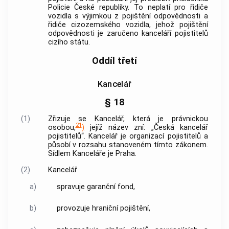
Policie
České republiky. To neplatí pro řidiče
vozidla s výjimkou z pojištění odpovědnosti a
řidiče cizozemského vozidla, jehož pojištění
odpovědnosti je zaručeno kanceláří pojistitelů
cizího státu.
Oddíl třetí
Kancelář
§ 18
(1)
Zřizuje se Kancelář, která je právnickou
21
osobou,
)
jejíž název zní: „
Česká kancelář
pojistitelů
“. Kancelář je organizací pojistitelů a
působí v rozsahu stanoveném tímto zákonem.
Sídlem Kanceláře je Praha.
(2)
Kancelář
a)
spravuje garanční fond,
b)
provozuje hraniční pojištění,