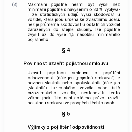
(8)
Maximální pojistné nesmí být vyšší než
minimální pojistné s navýšením o 30 %; vyplývá-
li ze statistických údajů vyšší škodovost u
vozidel, která jsou určena ke zvláštnímu účelu,
než je průměrná škodovost u ostatních vozidel
zařazených do stejné skupiny, lze pojistné
zvýšit až do výše 1,5 násobku minimálního
pojistného.
§ 4
Povinnost uzavřít pojistnou smlouvu
Uzavřít pojistnou smlouvu o pojištění
odpovědnosti (dále jen „pojistná smlouva“) je
povinen vlastník nebo spoluvlastník (dále jen
„vlastník“) tuzemského vozidla nebo řidič
cizozemského vozidla, nestanoví-li tento
zákon jinak. Tím není dotčeno právo uzavřít
pojistnou smlouvu ve prospěch těchto osob.
§ 5
Výjimky z pojištění odpovědnosti