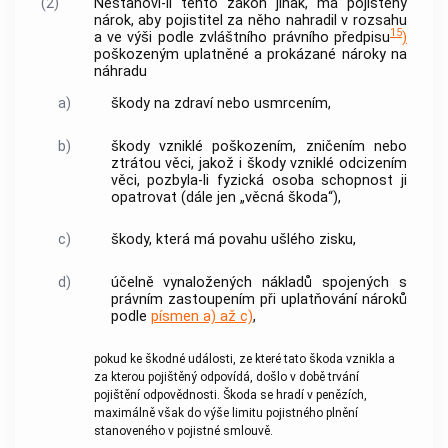
(2)
Nestanoví-li tento zákon jinak, má pojištěný
nárok, aby pojistitel za něho nahradil v rozsahu
15
a ve výši podle zvláštního právního předpisu
)
poškozeným uplatněné a prokázané nároky na
náhradu
a)
škody na zdraví nebo usmrcením,
b)
škody vzniklé poškozením, zničením nebo
ztrátou věci, jakož i škody vzniklé odcizením
věci, pozbyla-li fyzická osoba schopnost ji
opatrovat (dále jen „věcná škoda“),
c)
škody, která má povahu ušlého zisku,
d)
účelně vynaložených nákladů spojených s
právním zastoupením při uplatňování nároků
podle
písmen a) až c)
,
pokud ke škodné události, ze které tato škoda vznikla a
za kterou pojištěný odpovídá, došlo v době trvání
pojištění odpovědnosti. Škoda se hradí v penězích,
maximálně však do výše limitu pojistného plnění
stanoveného v pojistné smlouvě.