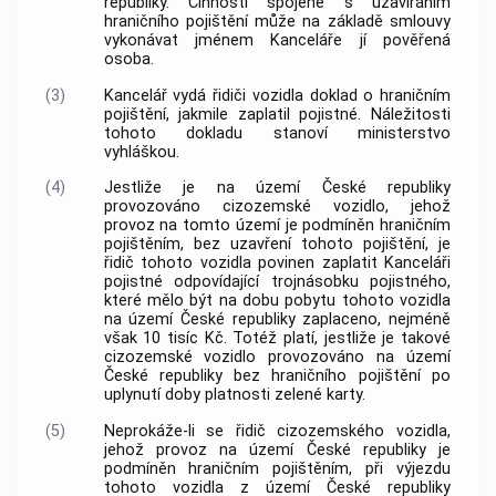
republiky. Činnosti spojené s uzavíráním
hraničního pojištění může na základě smlouvy
vykonávat jménem Kanceláře jí pověřená
osoba.
(3)
Kancelář vydá řidiči vozidla doklad o hraničním
pojištění, jakmile zaplatil pojistné. Náležitosti
tohoto dokladu stanoví ministerstvo
vyhláškou.
(4)
Jestliže je na území České republiky
provozováno cizozemské vozidlo, jehož
provoz na tomto území je podmíněn hraničním
pojištěním, bez uzavření tohoto pojištění, je
řidič tohoto vozidla povinen zaplatit Kanceláři
pojistné odpovídající trojnásobku pojistného,
které mělo být na dobu pobytu tohoto vozidla
na území České republiky zaplaceno, nejméně
však 10 tisíc Kč. Totéž platí, jestliže je takové
cizozemské vozidlo provozováno na území
České republiky bez hraničního pojištění po
uplynutí doby platnosti zelené karty.
(5)
Neprokáže-li se řidič cizozemského vozidla,
jehož provoz na území České republiky je
podmíněn hraničním pojištěním, při výjezdu
tohoto vozidla z území České republiky