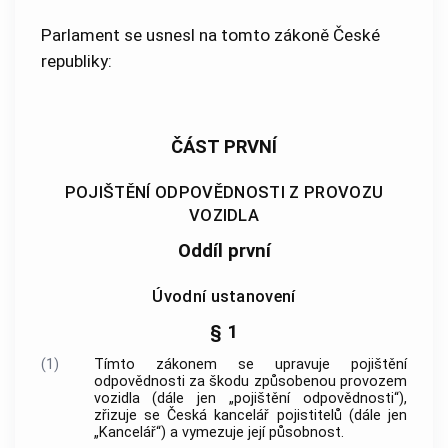
Parlament se usnesl na tomto zákoně České
republiky:
ČÁST PRVNÍ
POJIŠTĚNÍ ODPOVĚDNOSTI Z PROVOZU
VOZIDLA
Oddíl první
Úvodní ustanovení
§ 1
(1)
Tímto zákonem se upravuje pojištění
odpovědnosti za škodu způsobenou provozem
vozidla (dále jen „pojištění odpovědnosti“),
zřizuje se
Česká kancelář pojistitelů
(dále jen
„Kancelář“) a vymezuje její působnost.