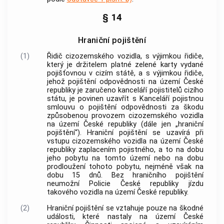
§ 14
Hraniční pojištění
(1)
Řidič cizozemského vozidla, s výjimkou řidiče,
který je držitelem platné zelené karty vydané
pojišťovnou v cizím státě, a s výjimkou řidiče,
jehož pojištění odpovědnosti na území České
republiky je zaručeno kanceláří pojistitelů cizího
státu, je povinen uzavřít s Kanceláří pojistnou
smlouvu o pojištění odpovědnosti za škodu
způsobenou provozem cizozemského vozidla
na území České republiky (dále jen „hraniční
pojištění“). Hraniční pojištění se uzavírá při
vstupu cizozemského vozidla na území České
republiky zaplacením pojistného, a to na dobu
jeho pobytu na tomto území nebo na dobu
prodloužení tohoto pobytu, nejméně však na
dobu 15 dnů. Bez hraničního pojištění
neumožní
Policie
České republiky jízdu
takového vozidla na území České republiky.
(2)
Hraniční pojištění se vztahuje pouze na škodné
události, které nastaly na území České