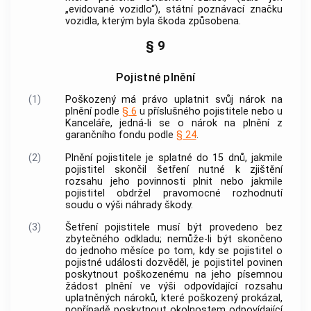
„evidované vozidlo“), státní poznávací značku
vozidla, kterým byla škoda způsobena.
§ 9
Pojistné plnění
(1)
Poškozený má právo uplatnit svůj nárok na
plnění podle
§ 6
u příslušného pojistitele nebo u
Kanceláře, jedná-li se o nárok na plnění z
garančního fondu podle
§ 24
.
(2)
Plnění pojistitele je splatné do 15 dnů, jakmile
pojistitel skončil šetření nutné k zjištění
rozsahu jeho povinnosti plnit nebo jakmile
pojistitel obdržel pravomocné rozhodnutí
soudu o výši náhrady škody.
(3)
Šetření pojistitele musí být provedeno bez
zbytečného odkladu; nemůže-li být skončeno
do jednoho měsíce po tom, kdy se pojistitel o
pojistné události dozvěděl, je pojistitel povinen
poskytnout poškozenému na jeho písemnou
žádost plnění ve výši odpovídající rozsahu
uplatněných nároků, které poškozený prokázal,
popřípadě poskytnout okolnostem odpovídající