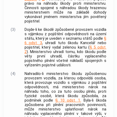
právo na náhradu škody proti ministerstvu.
Činnosti spojené s náhradou škody hrazenou
ministerstvem může na základě dohody
vykonávat jménem ministerstva jím pověřený
pojistitel.
(3)
Dojde-li ke škodě způsobené provozem vozidla
s výjimkou z pojištění odpovědnosti na území
státu, který je uveden v seznamu států podle
§
6 odst. 3
, uhradí tuto škodu Kancelář nebo
pojistitel, který vydal zelenou kartu (
§ 5 odst.
2
). Ministerstvo uhradí tomu, kdo škodu podle
věty první uhradil, částku vyplaceného
pojistného plnění včetně nákladů spojených s
vyřízením pojistné události.
(4)
Nahradilo-li ministerstvo škodu způsobenou
provozem vozidla, za kterou odpovídá osoba,
která provozuje vozidlo s výjimkou z pojištění
odpovědnosti, má ministerstvo nárok na
náhradu toho, co za tuto osobu plnilo, proti
fyzické osobě, která škodu způsobila, za
podmínek podle
§ 10 odst. 1.
Byla-li škoda
způsobena při plnění pracovních povinností,
může ministerstvo uplatňovat nárok na
náhradu vyplaceného plnění v takové výši, v