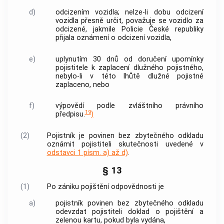
d)
odcizením vozidla; nelze-li dobu odcizení
vozidla přesně určit, považuje se vozidlo za
odcizené, jakmile
Policie
České republiky
přijala oznámení o odcizení vozidla,
e)
uplynutím 30 dnů od doručení upomínky
pojistitele k zaplacení dlužného pojistného,
nebylo-li v této lhůtě dlužné pojistné
zaplaceno, nebo
f)
výpovědí podle zvláštního právního
19
předpisu.
)
(2)
Pojistník je povinen bez zbytečného odkladu
oznámit pojistiteli skutečnosti uvedené v
odstavci 1 písm. a) až d)
.
§ 13
(1)
Po zániku pojištění odpovědnosti je
a)
pojistník povinen bez zbytečného odkladu
odevzdat pojistiteli doklad o pojištění a
zelenou kartu, pokud byla vydána,