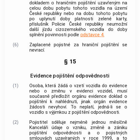
dokladem o hraničním pojištění uzavřeným na
celou dobu pobytu tohoto vozidla na území
České republiky nebo na dobu tohoto pobytu
po uplynutí doby platnosti zelené karty,
příslušník
Policie
České republiky neumožní
další jízdu cizozemského vozidla do doby
splnění povinnosti podle
odstavce 4.
(6)
Zaplacené pojistné za hraniční pojištění se
nevrací.
§ 15
Evidence pojištění odpovědnosti
(1)
Osoba, která žádá o vzetí vozidla do evidence
nebo o změnu v evidenci vozidel, musí
současně předložit orgánu evidence doklad o
pojištění k nahlédnutí, jinak orgán evidence
žádosti nevyhoví. To neplatí, jedná-li se o
vozidlo s výjimkou z pojištění odpovědnosti.
(2)
Pojistitel sděluje nejméně jednou měsíčně
Kanceláři údaje o vzniku, změně a zániku
pojištění odpovědnosti a o pojistných
smlouvách uzavíraných v roce 1999, a to