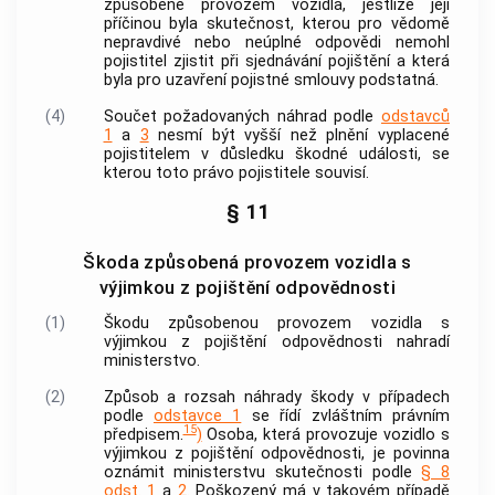
způsobené provozem vozidla, jestliže její
příčinou byla skutečnost, kterou pro vědomě
nepravdivé nebo neúplné odpovědi nemohl
pojistitel zjistit při sjednávání pojištění a která
byla pro uzavření pojistné smlouvy podstatná.
(4)
Součet požadovaných náhrad podle
odstavců
1
a
3
nesmí být vyšší než plnění vyplacené
pojistitelem v důsledku škodné události, se
kterou toto právo pojistitele souvisí.
§ 11
Škoda způsobená provozem vozidla s
výjimkou z pojištění odpovědnosti
(1)
Škodu způsobenou provozem vozidla s
výjimkou z pojištění odpovědnosti nahradí
ministerstvo.
(2)
Způsob a rozsah náhrady škody v případech
podle
odstavce 1
se řídí zvláštním právním
15
předpisem.
)
Osoba, která provozuje vozidlo s
výjimkou z pojištění odpovědnosti, je povinna
oznámit ministerstvu skutečnosti podle
§ 8
odst. 1
a
2.
Poškozený má v takovém případě