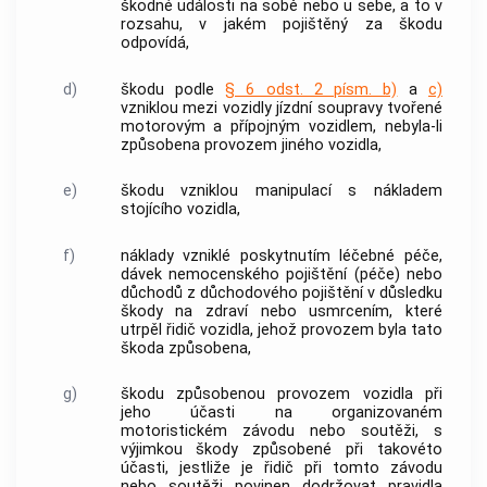
škodné události na sobě nebo u sebe, a to v
rozsahu, v jakém pojištěný za škodu
odpovídá,
d)
škodu podle
§ 6 odst. 2 písm. b)
a
c)
vzniklou mezi vozidly jízdní soupravy tvořené
motorovým a přípojným vozidlem, nebyla-li
způsobena provozem jiného vozidla,
e)
škodu vzniklou manipulací s nákladem
stojícího vozidla,
f)
náklady vzniklé poskytnutím léčebné péče,
dávek nemocenského pojištění (péče) nebo
důchodů z důchodového pojištění v důsledku
škody na zdraví nebo usmrcením, které
utrpěl řidič vozidla, jehož provozem byla tato
škoda způsobena,
g)
škodu způsobenou provozem vozidla při
jeho účasti na organizovaném
motoristickém závodu nebo soutěži, s
výjimkou škody způsobené při takovéto
účasti, jestliže je řidič při tomto závodu
nebo soutěži povinen dodržovat pravidla