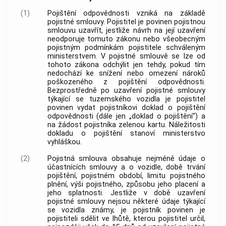
(1)
Pojištění odpovědnosti vzniká na základě
pojistné smlouvy. Pojistitel je povinen pojistnou
smlouvu uzavřít, jestliže návrh na její uzavření
neodporuje tomuto zákonu nebo všeobecným
pojistným podmínkám pojistitele schváleným
ministerstvem. V pojistné smlouvě se lze od
tohoto zákona odchýlit jen tehdy, pokud tím
nedochází ke snížení nebo omezení nároků
poškozeného z pojištění odpovědnosti.
Bezprostředně po uzavření pojistné smlouvy
týkající se tuzemského vozidla je pojistitel
povinen vydat pojistníkovi doklad o pojištění
odpovědnosti (dále jen „doklad o pojištění“) a
na žádost pojistníka zelenou kartu. Náležitosti
dokladu o pojištění stanoví ministerstvo
vyhláškou.
(2)
Pojistná smlouva obsahuje nejméně údaje o
účastnících smlouvy a o vozidle, době trvání
pojištění, pojistném období, limitu pojistného
plnění, výši pojistného, způsobu jeho placení a
jeho splatnosti. Jestliže v době uzavření
pojistné smlouvy nejsou některé údaje týkající
se vozidla známy, je pojistník povinen je
pojistiteli sdělit ve lhůtě, kterou pojistitel určil,