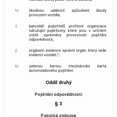
h)
škodnou událostí způsobení škody
provozem vozidla,
i)
kanceláří pojistitelů profesní organizace
sdružující pojišťovny, které jsou v určitém
státě oprávněny provozovat pojištění
odpovědnosti,
j)
orgánem evidence správní orgán, který vede
9
evidenci vozidel,
)
k)
zelenou kartou mezinárodní karta
automobilového pojištění.
Oddíl druhý
Pojištění odpovědnosti
§ 3
Pojistná smlouva