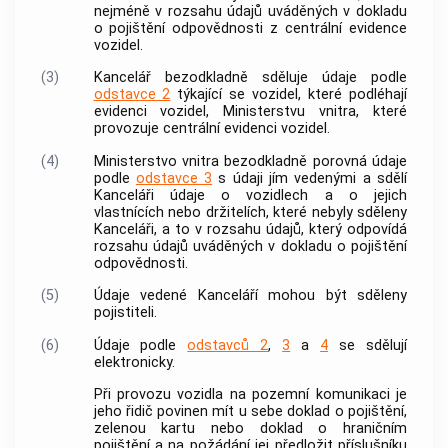
nejméně v rozsahu údajů uváděných v dokladu
o pojištění odpovědnosti z centrální evidence
vozidel.
(3)
Kancelář bezodkladně sděluje údaje podle
odstavce 2
týkající se vozidel, které podléhají
evidenci vozidel, Ministerstvu vnitra, které
provozuje centrální evidenci vozidel.
(4)
Ministerstvo vnitra bezodkladně porovná údaje
podle
odstavce 3
s údaji jím vedenými a sdělí
Kanceláři údaje o vozidlech a o jejich
vlastnících nebo držitelích, které nebyly sděleny
Kanceláři, a to v rozsahu údajů, který odpovídá
rozsahu údajů uváděných v dokladu o pojištění
odpovědnosti.
(5)
Údaje vedené Kanceláří mohou být sděleny
pojistiteli.
(6)
Údaje podle
odstavců 2
,
3
a
4
se sdělují
elektronicky.
Při provozu vozidla na pozemní komunikaci je
jeho řidič povinen mít u sebe doklad o pojištění,
zelenou kartu nebo doklad o hraničním
pojištění a na požádání jej předložit příslušníku