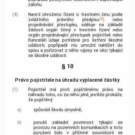
zálohu.
(4)
Není-li ohroženo řízení o
trestném činu
podle
16
zvláštního právního předpisu
)
nebo
projednávání
přestupku
, sděluje na základě
žádosti
orgán činný v trestním řízení
nebo
orgán projednávající
přestupek
pojistiteli nebo
Kanceláři údaje potřebné pro šetření škodné
události, popřípadě mu umožní nahlížet do
spisu a pořizovat z něho výpisy ve věci týkající
se škodné události.
§ 10
Právo pojistitele na úhradu vyplacené částky
(1)
Pojistitel má proti pojištěnému právo na
náhradu toho, co za něho plnil, jestliže prokáže,
že pojištěný
a)
způsobil škodu úmyslně,
b)
porušil základní povinnost týkající se
provozu na pozemních komunikacích a toto
porušení bylo v příčinné souvislosti se