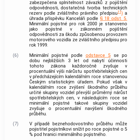
zabezpečena splnitelnost závazků z pojištění
odpovědnosti, dostatečná tvorba technických
11
rezerv podle zvláštního právního předpisu
)
a
úhrada příspěvku Kanceláři podle
§ 18 odst. 5.
Minimální pojistné pro rok 2000 je stanoveno
jako pojistné v zákonném pojištění
odpovědnosti za škodu způsobenou provozem
motorového vozidla ze zvláštního předpisu pro
rok 1999.
(6)
Minimální pojistné podle
odstavce 5
se po
dobu nejbližších 3 let od nabytí účinnosti
tohoto zákona každoročně zvyšuje v
procentuální výši nárůstu spotřebitelských cen
v předcházejícím kalendářním roce stanovenou
Českým statistickým úřadem. Pokud však v
kalendářním roce zvýšení škodného průběhu
určité skupiny vozidel převýší průměrný nárůst
spotřebitelských cen, v následujícím roce se
minimální pojistné takové skupiny vozidel
zvyšuje o procentuální navýšení škodného
průběhu.
(7)
V případě beznehodovostního průběhu může
pojistitel pojistníkovi snížit po roce pojistné o 5
% pod hranici minimálního pojistného.