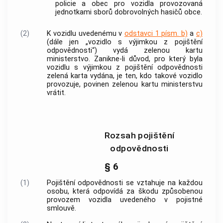
policie
a obec pro vozidla provozovaná
jednotkami sborů dobrovolných hasičů obce.
(2)
K vozidlu uvedenému v
odstavci 1 písm. b)
a
c)
(dále jen „vozidlo s výjimkou z pojištění
odpovědnosti“) vydá zelenou kartu
ministerstvo. Zanikne-li důvod, pro který byla
vozidlu s výjimkou z pojištění odpovědnosti
zelená karta vydána, je ten, kdo takové vozidlo
provozuje, povinen zelenou kartu ministerstvu
vrátit.
Rozsah pojištění
odpovědnosti
§ 6
(1)
Pojištění odpovědnosti se vztahuje na každou
osobu, která odpovídá za škodu způsobenou
provozem vozidla uvedeného v pojistné
smlouvě.