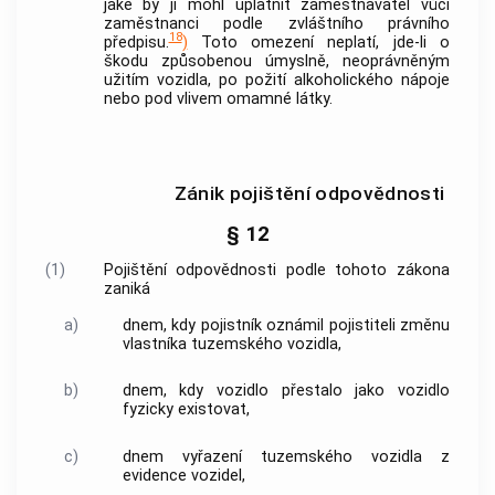
jaké by ji mohl uplatnit zaměstnavatel vůči
zaměstnanci podle zvláštního právního
18
předpisu.
)
Toto omezení neplatí, jde-li o
škodu způsobenou úmyslně, neoprávněným
užitím vozidla, po požití alkoholického nápoje
nebo pod vlivem omamné látky.
Zánik pojištění odpovědnosti
§ 12
(1)
Pojištění odpovědnosti podle tohoto zákona
zaniká
a)
dnem, kdy pojistník oznámil pojistiteli změnu
vlastníka tuzemského vozidla,
b)
dnem, kdy vozidlo přestalo jako vozidlo
fyzicky existovat,
c)
dnem vyřazení tuzemského vozidla z
evidence vozidel,