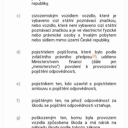
republiky,
c)
cizozemským vozidlem vozidlo, které je
vybaveno cizí státní poznávací značkou,
nebo vozidlo, které není vybaveno cizí státní
poznávací značkou a je ve vlastnictví fyzické
nebo právnické osoby s trvalým pobytem
nebo sídlem mimo území České republiky,
d)
pojistitelem pojišťovna, které bylo podle
10
zvláštního právního předpisu
)
uděleno
Ministerstvem financí (dále jen
„ministerstvo“) povolení k provozování
pojištění odpovědnosti,
e)
pojistníkem ten, kdo uzavřel s pojistitelem
smlouvu o pojištění odpovědnosti,
f)
pojištěným ten, na jehož odpovědnost za
škodu se pojištění odpovědnosti vztahuje,
g)
poškozeným ten, komu byla provozem
vozidla způsobena škoda a má nárok na
náhradu škody podle tohoto zákona,