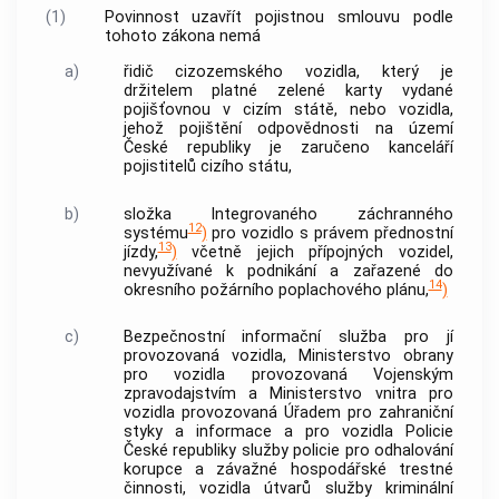
(1)
Povinnost uzavřít pojistnou smlouvu podle
tohoto zákona nemá
a)
řidič cizozemského vozidla, který je
držitelem platné zelené karty vydané
pojišťovnou v cizím státě, nebo vozidla,
jehož pojištění odpovědnosti na území
České republiky je zaručeno kanceláří
pojistitelů cizího státu,
b)
složka Integrovaného záchranného
12
systému
)
pro vozidlo s právem přednostní
13
jízdy,
)
včetně jejich přípojných vozidel,
nevyužívané k podnikání a zařazené do
14
okresního požárního poplachového plánu,
)
c)
Bezpečnostní informační služba pro jí
provozovaná vozidla, Ministerstvo obrany
pro vozidla provozovaná Vojenským
zpravodajstvím a Ministerstvo vnitra pro
vozidla provozovaná Úřadem pro zahraniční
styky a informace a pro vozidla
Policie
České republiky služby
policie
pro odhalování
korupce a závažné hospodářské trestné
činnosti, vozidla útvarů služby kriminální