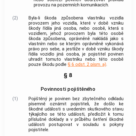
provozu na pozemních komunikacích.
(2)
Byla-li škoda způsobena vlastníku vozidla
provozem jeho vozidla, které v době vzniku
škody řídila jiná osoba, nebo osobě, která s
vozidlem, jehož provozem byla této osobě
škoda způsobena, oprávněně nakládá jako s
vlastním nebo se kterým oprávněně vykonává
právo pro sebe, a jestliže v době vzniku škody
řídila vozidlo jiná osoba, je pojistitel povinen
uhradit tomuto vlastníku nebo této osobě
pouze škodu podle
§ 6 odst. 2 písm. a)
.
§ 8
Povinnosti pojištěného
(1)
Pojištěný je povinen bez zbytečného odkladu
písemně oznámit pojistiteli, že došlo ke
škodné události s uvedením skutkového stavu
týkajícího se této události, předložit k tomu
příslušné doklady a v průběhu šetření škodné
události postupovat v souladu s pokyny
pojistitele.