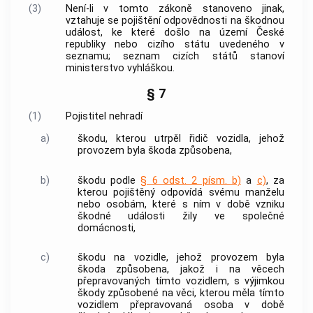
(3)
Není-li v tomto zákoně stanoveno jinak,
vztahuje se pojištění odpovědnosti na škodnou
událost, ke které došlo na území České
republiky nebo cizího státu uvedeného v
seznamu; seznam cizích států stanoví
ministerstvo vyhláškou.
§ 7
(1)
Pojistitel nehradí
a)
škodu, kterou utrpěl řidič vozidla, jehož
provozem byla škoda způsobena,
b)
škodu podle
§ 6 odst. 2 písm. b)
a
c)
, za
kterou pojištěný odpovídá svému manželu
nebo osobám, které s ním v době vzniku
škodné události žily ve společné
domácnosti,
c)
škodu na vozidle, jehož provozem byla
škoda způsobena, jakož i na věcech
přepravovaných tímto vozidlem, s výjimkou
škody způsobené na věci, kterou měla tímto
vozidlem přepravovaná osoba v době