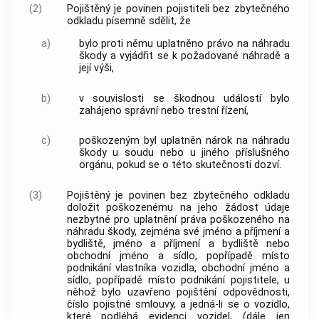
(2)
Pojištěný je povinen pojistiteli bez zbytečného
odkladu písemně sdělit, že
a)
bylo proti němu uplatněno právo na náhradu
škody a vyjádřit se k požadované náhradě a
její výši,
b)
v souvislosti se škodnou událostí bylo
zahájeno správní nebo
trestní řízení
,
c)
poškozeným byl uplatněn nárok na náhradu
škody u soudu nebo u jiného příslušného
orgánu, pokud se o této skutečnosti dozví.
(3)
Pojištěný je povinen bez zbytečného odkladu
doložit poškozenému na jeho žádost údaje
nezbytné pro uplatnění práva poškozeného na
náhradu škody, zejména své jméno a příjmení a
bydliště, jméno a příjmení a bydliště nebo
obchodní jméno a sídlo, popřípadě místo
podnikání vlastníka vozidla, obchodní jméno a
sídlo, popřípadě místo podnikání pojistitele, u
něhož bylo uzavřeno pojištění odpovědnosti,
číslo pojistné smlouvy, a jedná-li se o vozidlo,
které podléhá evidenci vozidel, (dále jen