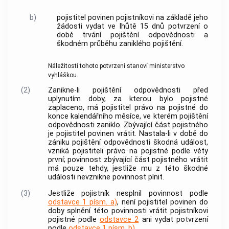
b)
pojistitel povinen pojistníkovi na základě jeho
žádosti vydat ve lhůtě 15 dnů potvrzení o
době trvání pojištění odpovědnosti a
škodném průběhu zaniklého pojištění.
Náležitosti tohoto potvrzení stanoví ministerstvo
vyhláškou.
(2)
Zanikne-li pojištění odpovědnosti před
uplynutím doby, za kterou bylo pojistné
zaplaceno, má pojistitel právo na pojistné do
konce kalendářního měsíce, ve kterém pojištění
odpovědnosti zaniklo. Zbývající část pojistného
je pojistitel povinen vrátit. Nastala-li v době do
zániku pojištění odpovědnosti škodná událost,
vzniká pojistiteli právo na pojistné podle věty
první; povinnost zbývající část pojistného vrátit
má pouze tehdy, jestliže mu z této škodné
události nevznikne povinnost plnit.
(3)
Jestliže pojistník nesplnil povinnost podle
odstavce 1 písm. a)
, není pojistitel povinen do
doby splnění této povinnosti vrátit pojistníkovi
pojistné podle
odstavce 2
ani vydat potvrzení
podle
odstavce 1 písm. b)
.