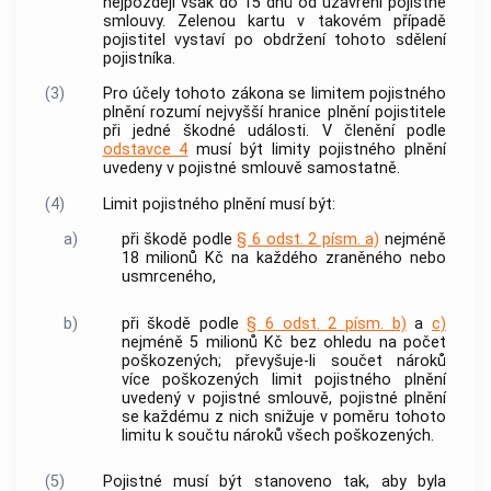
nejpozději však do 15 dnů od uzavření pojistné
smlouvy. Zelenou kartu v takovém případě
pojistitel vystaví po obdržení tohoto sdělení
pojistníka.
(3)
Pro účely tohoto zákona se limitem pojistného
plnění rozumí nejvyšší hranice plnění pojistitele
při jedné
škodné události
. V členění podle
odstavce 4
musí být limity pojistného plnění
uvedeny v pojistné smlouvě samostatně.
(4)
Limit pojistného plnění musí být:
a)
při škodě podle
§ 6 odst. 2 písm. a)
nejméně
18 milionů Kč na každého zraněného nebo
usmrceného,
b)
při škodě podle
§ 6 odst. 2 písm. b)
a
c)
nejméně 5 milionů Kč bez ohledu na počet
poškozených; převyšuje-li součet nároků
více poškozených limit pojistného plnění
uvedený v pojistné smlouvě, pojistné plnění
se každému z nich snižuje v poměru tohoto
limitu k součtu nároků všech poškozených.
(5)
Pojistné musí být stanoveno tak, aby byla