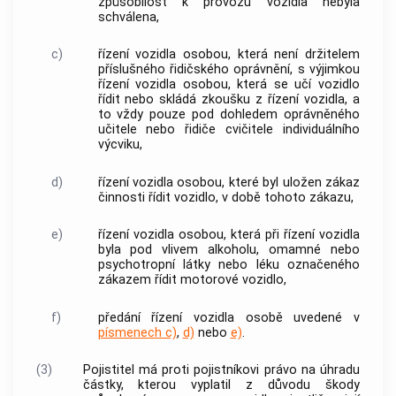
způsobilost k provozu
vozidla
nebyla
schválena,
c)
řízení
vozidla
osobou, která není držitelem
příslušného řidičského oprávnění, s výjimkou
řízení
vozidla
osobou, která se učí
vozidlo
řídit nebo skládá zkoušku z řízení
vozidla
, a
to vždy pouze pod dohledem oprávněného
učitele nebo řidiče cvičitele individuálního
výcviku,
d)
řízení
vozidla
osobou, které byl uložen zákaz
činnosti řídit
vozidlo
, v době tohoto zákazu,
e)
řízení
vozidla
osobou, která při řízení
vozidla
byla pod vlivem alkoholu, omamné nebo
psychotropní látky nebo léku označeného
zákazem řídit motorové
vozidlo
,
f)
předání řízení
vozidla
osobě uvedené v
písmenech c)
,
d)
nebo
e)
.
(3)
Pojistitel má proti pojistníkovi právo na úhradu
částky, kterou vyplatil z důvodu škody