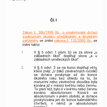
Čl. I
Zákon č. 306/1999 Sb., o poskytování dotací
soukromým školám, předškolním a školským
zařízením
, ve znění
zákona č. 132/2000 Sb.
, se
mění takto:
1.
V § 5 odst. 1 písm. b) se za slova „u
základních škol“ doplňují slova „a u
základních uměleckých škol“.
2.
V § 6 odst. 3 se na konci doplňují věty,
které znějí: „U žáků závěrečných ročníků
se dotace poskytuje až do konce
školního roku bez ohledu na to, že
maturitní nebo závěrečná zkouška byla
konána již v měsíci květnu nebo červnu.
To platí též, bylo-li v květnu nebo červnu
konáno absolutorium. Koná-li se
absolutorium v jiném období, je dotace
poskytována jen do konce kalendářního
čtvrtletí, v němž je absolutorium