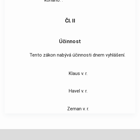
konáno.“.
Čl. II
Účinnost
Tento zákon nabývá účinnosti dnem vyhlášení.
Klaus v. r.
Havel v. r.
Zeman v. r.