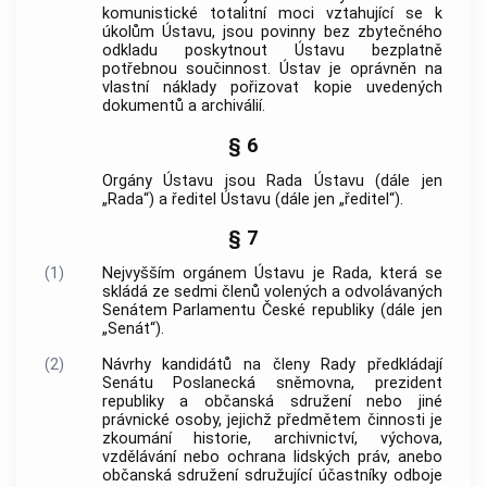
komunistické totalitní moci
vztahující se k
úkolům Ústavu, jsou povinny bez zbytečného
odkladu poskytnout Ústavu bezplatně
potřebnou součinnost. Ústav je oprávněn na
vlastní náklady pořizovat kopie uvedených
dokumentů a archiválií.
§ 6
Orgány Ústavu jsou Rada Ústavu (dále jen
„Rada“) a ředitel Ústavu (dále jen „ředitel“).
§ 7
(1)
Nejvyšším orgánem Ústavu je Rada, která se
skládá ze sedmi členů volených a odvolávaných
Senátem Parlamentu České republiky (dále jen
„Senát“).
(2)
Návrhy kandidátů na členy Rady předkládají
Senátu Poslanecká sněmovna, prezident
republiky a občanská sdružení nebo jiné
právnické osoby, jejichž předmětem činnosti je
zkoumání historie, archivnictví, výchova,
vzdělávání nebo ochrana lidských práv, anebo
občanská sdružení sdružující účastníky odboje