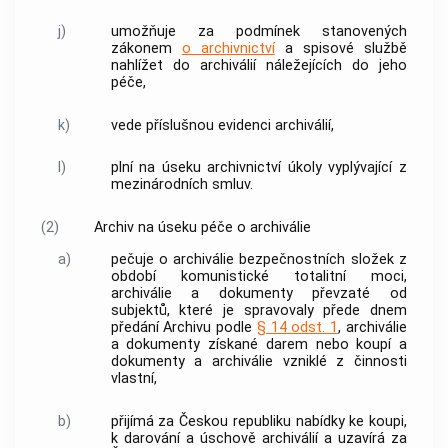
j)
umožňuje za podmínek stanovených
zákonem
o archivnictví
a spisové službě
nahlížet do archiválií náležejících do jeho
péče,
k)
vede příslušnou evidenci archiválií,
l)
plní na úseku archivnictví úkoly vyplývající z
mezinárodních smluv.
(2)
Archiv na úseku péče o archiválie
a)
pečuje o archiválie
bezpečnostních složek
z
období komunistické totalitní moci
,
archiválie a dokumenty převzaté od
subjektů, které je spravovaly přede dnem
předání Archivu podle
§ 14 odst. 1
, archiválie
a dokumenty získané darem nebo koupí a
dokumenty a archiválie vzniklé z činnosti
vlastní,
b)
přijímá za Českou republiku nabídky ke koupi,
k darování a úschově archiválií a uzavírá za