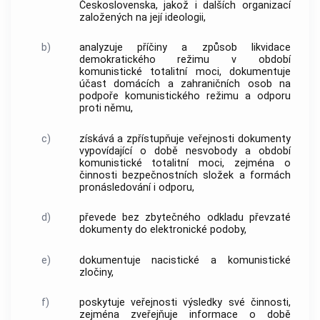
Československa, jakož i dalších organizací
založených na její ideologii,
b)
analyzuje příčiny a způsob likvidace
demokratického režimu v
období
komunistické totalitní moci
, dokumentuje
účast domácích a zahraničních osob na
podpoře komunistického režimu a odporu
proti němu,
c)
získává a zpřístupňuje veřejnosti dokumenty
vypovídající o
době nesvobody
a
období
komunistické totalitní moci
, zejména o
činnosti
bezpečnostních složek
a formách
pronásledování i odporu,
d)
převede bez zbytečného odkladu převzaté
dokumenty do elektronické podoby,
e)
dokumentuje nacistické a komunistické
zločiny,
f)
poskytuje veřejnosti výsledky své činnosti,
zejména zveřejňuje informace o
době