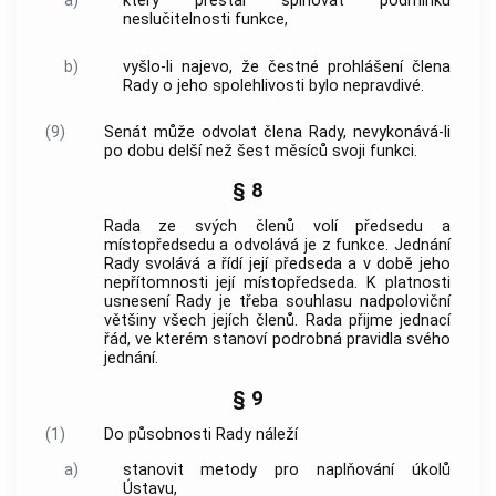
a)
který přestal splňovat podmínku
neslučitelnosti funkce,
b)
vyšlo-li najevo, že čestné prohlášení člena
Rady o jeho spolehlivosti bylo nepravdivé.
(9)
Senát může odvolat člena Rady, nevykonává-li
po dobu delší než šest měsíců svoji funkci.
§ 8
Rada ze svých členů volí předsedu a
místopředsedu a odvolává je z funkce. Jednání
Rady svolává a řídí její předseda a v době jeho
nepřítomnosti její místopředseda. K platnosti
usnesení Rady je třeba souhlasu nadpoloviční
většiny všech jejích členů. Rada přijme jednací
řád, ve kterém stanoví podrobná pravidla svého
jednání.
§ 9
(1)
Do působnosti Rady náleží
a)
stanovit metody pro naplňování úkolů
Ústavu,