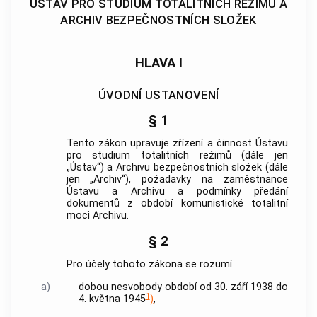
ÚSTAV PRO STUDIUM TOTALITNÍCH REŽIMŮ A
ARCHIV BEZPEČNOSTNÍCH SLOŽEK
HLAVA I
ÚVODNÍ USTANOVENÍ
§ 1
Tento zákon upravuje zřízení a činnost Ústavu
pro studium totalitních režimů (dále jen
„Ústav“) a Archivu
bezpečnostních složek
(dále
jen „Archiv“), požadavky na zaměstnance
Ústavu a Archivu a podmínky předání
dokumentů z
období komunistické totalitní
moci
Archivu.
§ 2
Pro účely tohoto zákona se rozumí
a)
dobou nesvobody
období od 30. září 1938 do
1
4. května 1945
)
,