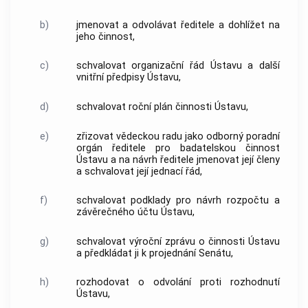
b)
jmenovat a odvolávat ředitele a dohlížet na
jeho činnost,
c)
schvalovat organizační řád Ústavu a další
vnitřní předpisy Ústavu,
d)
schvalovat roční plán činnosti Ústavu,
e)
zřizovat vědeckou radu jako odborný poradní
orgán ředitele pro badatelskou činnost
Ústavu a na návrh ředitele jmenovat její členy
a schvalovat její jednací řád,
f)
schvalovat podklady pro návrh rozpočtu a
závěrečného účtu Ústavu,
g)
schvalovat výroční zprávu o činnosti Ústavu
a předkládat ji k projednání Senátu,
h)
rozhodovat o odvolání proti rozhodnutí
Ústavu,