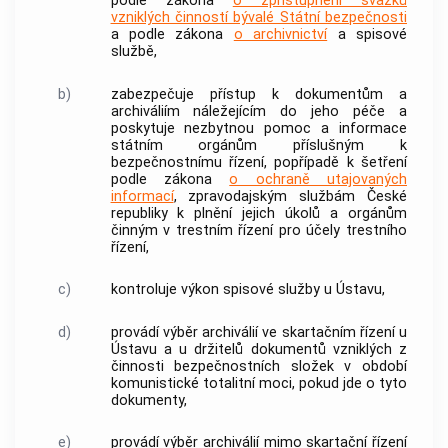
podle zákona
o zpřístupnění svazků
vzniklých činností bývalé Státní bezpečnosti
a podle zákona
o archivnictví
a spisové
službě,
b)
zabezpečuje přístup k dokumentům a
archiváliím náležejícím do jeho péče a
poskytuje nezbytnou pomoc a informace
státním orgánům příslušným k
bezpečnostnímu řízení, popřípadě k šetření
podle zákona
o ochraně utajovaných
informací
, zpravodajským službám České
republiky k plnění jejich úkolů a
orgánům
činným v trestním řízení
pro účely
trestního
řízení
,
c)
kontroluje výkon spisové služby u Ústavu,
d)
provádí výběr archiválií ve skartačním řízení u
Ústavu a u držitelů dokumentů vzniklých z
činnosti
bezpečnostních složek
v
období
komunistické totalitní moci
, pokud jde o tyto
dokumenty,
e)
provádí výběr archiválií mimo skartační řízení