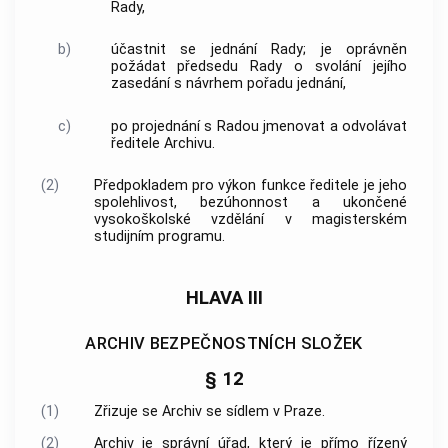
Rady,
b)
účastnit se jednání Rady; je oprávněn
požádat předsedu Rady o svolání jejího
zasedání s návrhem pořadu jednání,
c)
po projednání s Radou jmenovat a odvolávat
ředitele Archivu.
(2)
Předpokladem pro výkon funkce ředitele je jeho
spolehlivost,
bezúhonnost
a ukončené
vysokoškolské vzdělání v magisterském
studijním programu.
HLAVA III
ARCHIV BEZPEČNOSTNÍCH SLOŽEK
§ 12
(1)
Zřizuje se Archiv se sídlem v Praze.
(2)
Archiv je správní úřad, který je přímo řízený