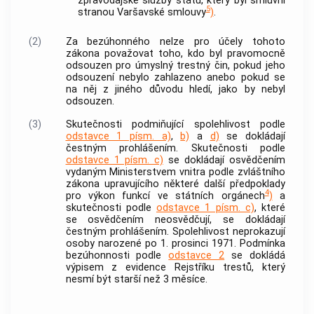
zpravodajské služby státu, který byl smluvní
5
stranou Varšavské smlouvy
)
.
(2)
Za bezúhonného nelze pro účely tohoto
zákona považovat toho, kdo byl pravomocně
odsouzen pro úmyslný
trestný čin
, pokud jeho
odsouzení nebylo zahlazeno anebo pokud se
na něj z jiného důvodu hledí, jako by nebyl
odsouzen.
(3)
Skutečnosti podmiňující spolehlivost podle
odstavce 1 písm. a)
,
b)
a
d)
se dokládají
čestným prohlášením. Skutečnosti podle
odstavce 1 písm. c)
se dokládají osvědčením
vydaným Ministerstvem vnitra podle zvláštního
zákona upravujícího některé další předpoklady
4
pro výkon funkcí ve státních orgánech
)
a
skutečnosti podle
odstavce 1 písm. c)
, které
se osvědčením neosvědčují, se dokládají
čestným prohlášením. Spolehlivost neprokazují
osoby narozené po 1. prosinci 1971. Podmínka
bezúhonnosti
podle
odstavce 2
se dokládá
výpisem z evidence Rejstříku trestů, který
nesmí být starší než 3 měsíce.