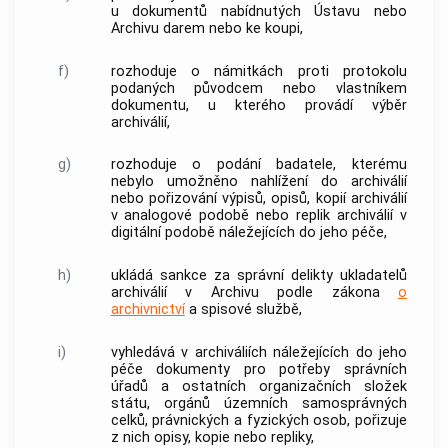
u dokumentů nabídnutých Ústavu nebo
Archivu darem nebo ke koupi,
f)
rozhoduje o námitkách proti protokolu
podaných původcem nebo vlastníkem
dokumentu, u kterého provádí výběr
archiválií,
g)
rozhoduje o podání badatele, kterému
nebylo umožněno nahlížení do archiválií
nebo pořizování výpisů, opisů, kopií archiválií
v analogové podobě nebo replik archiválií v
digitální podobě náležejících do jeho péče,
h)
ukládá sankce za správní delikty ukladatelů
archiválií v Archivu podle zákona
o
archivnictví
a spisové službě,
i)
vyhledává v archiváliích náležejících do jeho
péče dokumenty pro potřeby správních
úřadů a ostatních organizačních složek
státu, orgánů územních samosprávných
celků, právnických a fyzických osob, pořizuje
z nich opisy, kopie nebo repliky,