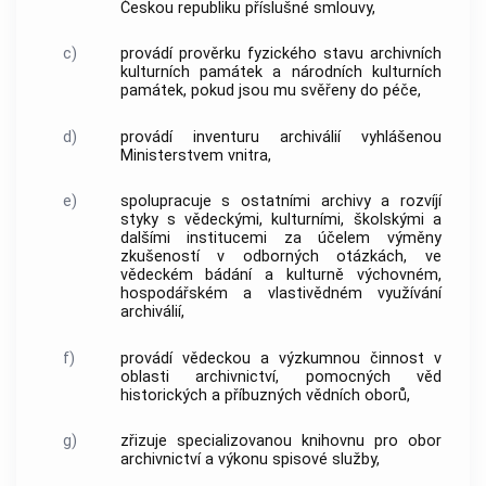
Českou republiku příslušné smlouvy,
c)
provádí prověrku fyzického stavu archivních
kulturních památek a národních kulturních
památek, pokud jsou mu svěřeny do péče,
d)
provádí inventuru archiválií vyhlášenou
Ministerstvem vnitra,
e)
spolupracuje s ostatními archivy a rozvíjí
styky s vědeckými, kulturními, školskými a
dalšími institucemi za účelem výměny
zkušeností v odborných otázkách, ve
vědeckém bádání a kulturně výchovném,
hospodářském a vlastivědném využívání
archiválií,
f)
provádí vědeckou a výzkumnou činnost v
oblasti archivnictví, pomocných věd
historických a příbuzných vědních oborů,
g)
zřizuje specializovanou knihovnu pro obor
archivnictví a výkonu spisové služby,