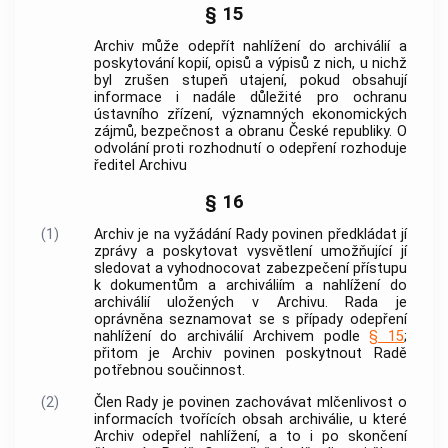
§ 15
Archiv může odepřít nahlížení do archiválií a
poskytování kopií, opisů a výpisů z nich, u nichž
byl zrušen stupeň utajení, pokud obsahují
informace i nadále důležité pro ochranu
ústavního zřízení, významných ekonomických
zájmů, bezpečnost a obranu České republiky. O
odvolání proti rozhodnutí o odepření rozhoduje
ředitel Archivu
§ 16
(1)
Archiv je na vyžádání Rady povinen předkládat jí
zprávy a poskytovat vysvětlení umožňující jí
sledovat a vyhodnocovat zabezpečení přístupu
k dokumentům a archiváliím a nahlížení do
archiválií uložených v Archivu. Rada je
oprávněna seznamovat se s případy odepření
nahlížení do archiválií Archivem podle
§ 15
;
přitom je Archiv povinen poskytnout Radě
potřebnou součinnost.
(2)
Člen Rady je povinen zachovávat mlčenlivost o
informacích tvořících obsah archiválie, u které
Archiv odepřel nahlížení, a to i po skončení