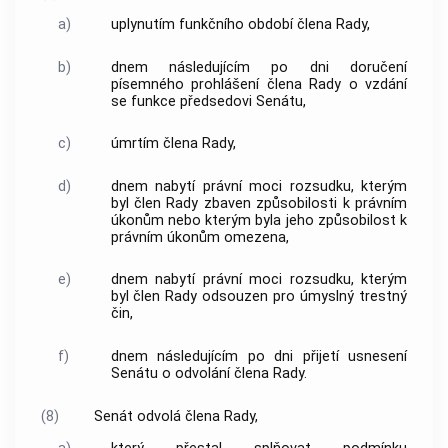
a)
uplynutím funkčního období člena Rady,
b)
dnem následujícím po dni doručení
písemného prohlášení člena Rady o vzdání
se funkce předsedovi Senátu,
c)
úmrtím člena Rady,
d)
dnem nabytí právní moci rozsudku, kterým
byl člen Rady zbaven způsobilosti k právním
úkonům nebo kterým byla jeho způsobilost k
právním úkonům omezena,
e)
dnem nabytí právní moci rozsudku, kterým
byl člen Rady odsouzen pro úmyslný
trestný
čin
,
f)
dnem následujícím po dni přijetí usnesení
Senátu o odvolání člena Rady.
(8)
Senát odvolá člena Rady,