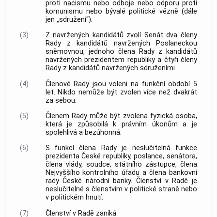
proti nacismu nebo odboje nebo odporu proti
komunismu nebo bývalé politické vězně (dále
jen „sdružení“).
(3)
Z navržených kandidátů zvolí Senát dva členy
Rady z kandidátů navržených Poslaneckou
sněmovnou, jednoho člena Rady z kandidátů
navržených prezidentem republiky a čtyři členy
Rady z kandidátů navržených sdruženími.
(4)
Členové Rady jsou voleni na funkční období 5
let. Nikdo nemůže být zvolen více než dvakrát
za sebou.
(5)
Členem Rady může být zvolena fyzická osoba,
která je způsobilá k právním úkonům a je
spolehlivá a bezúhonná.
(6)
S funkcí člena Rady je neslučitelná funkce
prezidenta České republiky, poslance, senátora,
člena vlády, soudce, státního zástupce, člena
Nejvyššího kontrolního úřadu a člena bankovní
rady České národní
banky
. Členství v Radě je
neslučitelné s členstvím v politické straně nebo
v politickém hnutí.
(7)
Členství v Radě zaniká