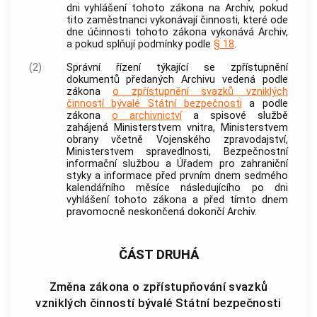
dni vyhlášení tohoto zákona na Archiv, pokud
tito zaměstnanci vykonávají činnosti, které ode
dne účinnosti tohoto zákona vykonává Archiv,
a pokud splňují podmínky podle
§ 18
.
(2)
Správní řízení týkající se zpřístupnění
dokumentů předaných Archivu vedená podle
zákona
o zpřístupnění svazků vzniklých
činností bývalé Státní bezpečnosti
a podle
zákona
o archivnictví
a spisové službě
zahájená Ministerstvem vnitra, Ministerstvem
obrany včetně Vojenského zpravodajství,
Ministerstvem spravedlnosti, Bezpečnostní
informační službou a Úřadem pro zahraniční
styky a informace před prvním dnem sedmého
kalendářního měsíce následujícího po dni
vyhlášení tohoto zákona a před tímto dnem
pravomocně neskončená dokončí Archiv.
ČÁST DRUHÁ
Změna zákona o zpřístupňování svazků
vzniklých činností bývalé Státní bezpečnosti