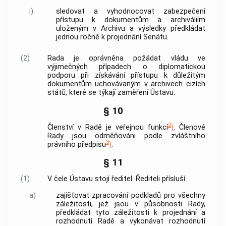
i)
sledovat a vyhodnocovat zabezpečení
přístupu k dokumentům a archiváliím
uloženým v Archivu a výsledky předkládat
jednou ročně k projednání Senátu.
(2)
Rada je oprávněna požádat vládu ve
výjimečných případech o diplomatickou
podporu při získávání přístupu k důležitým
dokumentům uchovávaným v archivech cizích
států, které se týkají zaměření Ústavu.
§ 10
2
Členství v Radě je veřejnou funkcí
)
. Členové
Rady jsou odměňováni podle zvláštního
3
právního předpisu
)
.
§ 11
(1)
V čele Ústavu stojí ředitel. Řediteli přísluší
a)
zajišťovat zpracování podkladů pro všechny
záležitosti, jež jsou v působnosti Rady,
předkládat tyto záležitosti k projednání a
rozhodnutí Radě a vykonávat rozhodnutí