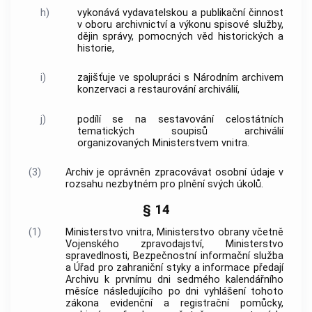
h)
vykonává vydavatelskou a publikační činnost
v oboru archivnictví a výkonu spisové služby,
dějin správy, pomocných věd historických a
historie,
i)
zajišťuje ve spolupráci s Národním archivem
konzervaci a restaurování archiválií,
j)
podílí se na sestavování celostátních
tematických soupisů archiválií
organizovaných Ministerstvem vnitra.
(3)
Archiv je oprávněn zpracovávat
osobní údaje
v
rozsahu nezbytném pro plnění svých úkolů.
§ 14
(1)
Ministerstvo vnitra, Ministerstvo obrany včetně
Vojenského zpravodajství, Ministerstvo
spravedlnosti, Bezpečnostní informační služba
a Úřad pro zahraniční styky a informace předají
Archivu k prvnímu dni sedmého kalendářního
měsíce následujícího po dni vyhlášení tohoto
zákona evidenční a registrační pomůcky,