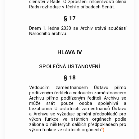
členství v Radě. O zproštění mlčenlivosti člena
Rady rozhoduje v těchto případech Senát.
§ 17
Dnem 1. ledna 2030 se Archiv stává součástí
Národního archivu.
HLAVA IV
SPOLEČNÁ USTANOVENÍ
§ 18
Vedoucím zaměstnancem Ústavu přímo
podřízeným řediteli a vedoucím zaměstnancem
Archivu přímo podřízeným řediteli Archivu se
může stát pouze osoba spolehlivá a
bezúhonná. U ostatních zaměstnanců Ústavu
a Archivu se vyžaduje splnění předpokladů pro
výkon funkce ve státních orgánech podle
zákona o některých dalších předpokladech pro
4
výkon funkce ve státních orgánech
)
.