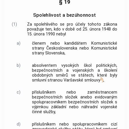
§ 19
Spolehlivost a bezúhonnost
(1)
Za spolehlivého se pro účely tohoto zákona
považuje ten, kdo v době od 25. února 1948 do
15. února 1990 nebyl
a)
členem nebo kandidátem Komunistické
strany Československa nebo Komunistické
strany Slovenska,
b)
absolventem vysokých škol politických,
bezpečnostních a vojenských a školení
obdobných směrů ve státech, které byly
5
smluvní stranou Varšavské smlouvy
)
,
c)
příslušníkem nebo zaměstnancem
bezpečnostních složek
anebo evidovaným
spolupracovníkem
bezpečnostních složek
s
výjimkou základní nebo náhradní vojenské
činné služby,
d)
příslušníkem nebo spolupracovníkem cizí