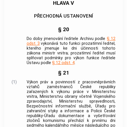
HLAVA V
PŘECHODNÁ USTANOVENÍ
§ 20
Do doby jmenování ředitele Archivu podle
§ 12
odst. 3
vykonává tuto funkci prozatímní ředitel,
kterého jmenuje ke dni účinnosti tohoto
zákona ministr vnitra; prozatímní ředitel musí
splňovat podmínky pro výkon funkce ředitele
Ústavu podle
§ 12 odst. 4
.
§ 21
(1)
Výkon práv a povinností z pracovněprávních
vztahů zaměstnanců České republiky
zařazených k výkonu práce v Ministerstvu
vnitra, Ministerstvu obrany včetně Vojenského
zpravodajství, Ministerstvu spravedlnosti,
Bezpečnostní informační službě, Úřadu pro
zahraniční styky a informace a
Policii
České
republiky-Úřadu dokumentace a vyšetřování
zločinů komunismu přechází k prvnímu dni
sedmého kalendářního měsíce následujícího po