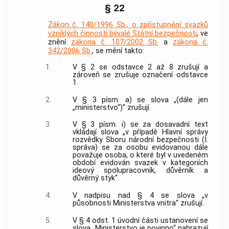
§ 22
Zákon č. 140/1996 Sb., o zpřístupnění svazků
vzniklých činností bývalé Státní bezpečnosti
, ve
znění
zákona č. 107/2002 Sb.
a
zákona č.
342/2006 Sb.
, se mění takto:
1.
V § 2 se odstavce 2 až 8 zrušují a
zároveň se zrušuje označení odstavce
1.
2.
V § 3 písm. a) se slova „(dále jen
„ministerstvo“)“ zrušují.
3.
V § 3 písm. i) se za dosavadní text
vkládají slova „v případě Hlavní správy
rozvědky Sboru národní bezpečnosti (I.
správa) se za osobu evidovanou dále
považuje osoba, o které byl v uvedeném
období evidován svazek v kategoriích
ideový spolupracovník, důvěrník a
důvěrný styk“.
4.
V nadpisu nad § 4 se slova „v
působnosti Ministerstva vnitra“ zrušují.
5.
V § 4 odst. 1 úvodní části ustanovení se
slova „Ministerstvo je povinno“ nahrazují