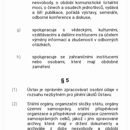
nesvobody
, o
období komunistické totalitní
moci
, o činech a osudech jednotlivců, vydává
a šíří publikace, pořádá výstavy, semináře,
odborné konference a diskuse,
g)
spolupracuje s vědeckými, kulturními,
vzdělávacími a dalšími institucemi za účelem
výměny informací a zkušeností v odborných
otázkách,
h)
spolupracuje se zahraničními institucemi
nebo osobami, které mají obdobné
zaměření.
§ 5
(1)
Ústav je oprávněn zpracovávat
osobní údaje
v
rozsahu nezbytném pro plnění úkolů Ústavu.
(2)
Státní orgány, organizační složky státu, orgány
územní samosprávy, státní příspěvkové
organizace a příspěvkové organizace územních
samosprávných celků, jakož i jimi spravované
archivy, které mají v držení dokumenty a
archiválie z
doby nesvobody
a
období