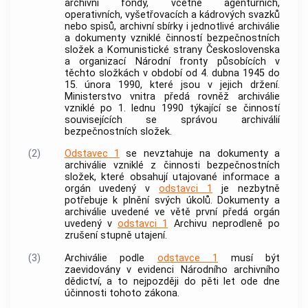
archivní fondy, včetně agenturních,
operativních, vyšetřovacích a kádrových svazků
nebo spisů, archivní sbírky i jednotlivé archiválie
a dokumenty vzniklé činností
bezpečnostních
složek
a Komunistické strany Československa
a organizací Národní fronty působících v
těchto složkách v období od 4. dubna 1945 do
15. února 1990, které jsou v jejich držení.
Ministerstvo vnitra předá rovněž archiválie
vzniklé po 1. lednu 1990 týkající se činností
souvisejících se správou archiválií
bezpečnostních složek
.
(2)
Odstavec 1
se nevztahuje na dokumenty a
archiválie vzniklé z činnosti
bezpečnostních
složek
, které obsahují utajované informace a
orgán uvedený v
odstavci 1
je nezbytně
potřebuje k plnění svých úkolů. Dokumenty a
archiválie uvedené ve větě první předá orgán
uvedený v
odstavci 1
Archivu neprodleně po
zrušení stupně utajení.
(3)
Archiválie podle
odstavce 1
musí být
zaevidovány v evidenci Národního archivního
dědictví, a to nejpozději do pěti let ode dne
účinnosti tohoto zákona.