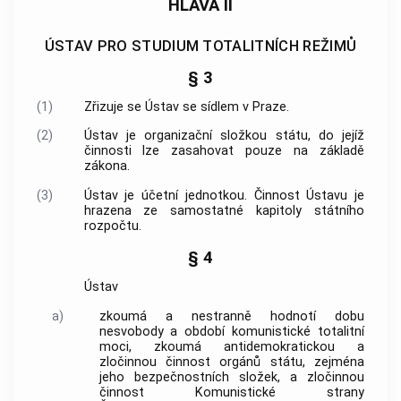
HLAVA II
ÚSTAV PRO STUDIUM TOTALITNÍCH REŽIMŮ
§ 3
(1)
Zřizuje se Ústav se sídlem v Praze.
(2)
Ústav je organizační složkou státu, do jejíž
činnosti lze zasahovat pouze na základě
zákona.
(3)
Ústav je účetní jednotkou. Činnost Ústavu je
hrazena ze samostatné kapitoly státního
rozpočtu.
§ 4
Ústav
a)
zkoumá a nestranně hodnotí
dobu
nesvobody
a
období komunistické totalitní
moci
, zkoumá antidemokratickou a
zločinnou činnost orgánů státu, zejména
jeho
bezpečnostních složek
, a zločinnou
činnost Komunistické strany