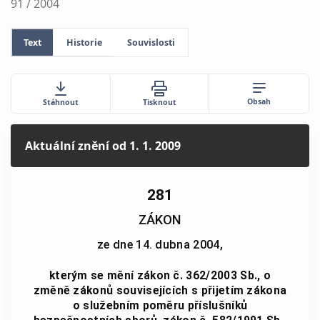
91 / 2004
Text
Historie
Souvislosti
Obsah
Stáhnout
Tisknout
Aktuální znění
od 1. 1. 2009
281
ZÁKON
ze dne 14. dubna 2004,
kterým se mění zákon č. 362/2003 Sb., o
změně zákonů souvisejících s přijetím zákona
o služebním poměru příslušníků