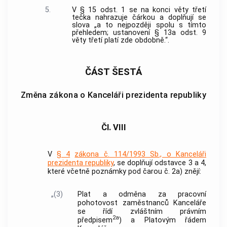
5.
V § 15 odst. 1 se na konci věty třetí
tečka nahrazuje čárkou a doplňují se
slova „a to nejpozději spolu s tímto
přehledem; ustanovení § 13a odst. 9
věty třetí platí zde obdobně.“.
ČÁST ŠESTÁ
Změna zákona o Kanceláři prezidenta republiky
Čl. VIII
V
§ 4
zákona č. 114/1993 Sb., o Kanceláři
prezidenta republiky
, se doplňují odstavce 3 a 4,
které včetně poznámky pod čarou č. 2a) znějí:
„(3)
Plat a odměna za pracovní
pohotovost zaměstnanců Kanceláře
se řídí zvláštním právním
2a
předpisem
) a Platovým řádem