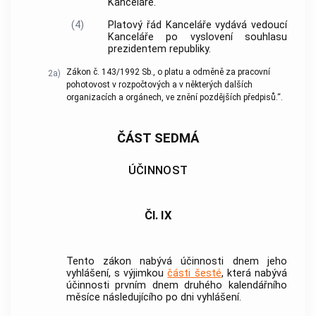
Kanceláře.
(4)
Platový řád Kanceláře vydává vedoucí
Kanceláře po vyslovení souhlasu
prezidentem republiky.
Zákon č. 143/1992 Sb., o platu a odměně za pracovní
2a)
pohotovost v rozpočtových a v některých dalších
organizacích a orgánech, ve znění pozdějších předpisů.“.
ČÁST SEDMÁ
ÚČINNOST
Čl. IX
Tento zákon nabývá účinnosti dnem jeho
vyhlášení, s výjimkou
části šesté
, která nabývá
účinnosti prvním dnem druhého kalendářního
měsíce následujícího po dni vyhlášení.