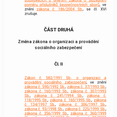
souvisejících s přijetím zákona o služebním
poměru příslušníků bezpečnostních sborů
, ve
znění
zákona č. 186/2004 Sb.
, se čl. XVI
zrušuje.
ČÁST DRUHÁ
Změna zákona o organizaci a provádění
sociálního zabezpečení
Čl. II
Zákon č. 582/1991 Sb., o organizaci a
provádění sociálního zabezpečení
, ve znění
zákona č. 590/1992 Sb.
,
zákona č. 37/1993 Sb.
,
zákona č. 160/1993 Sb.
,
zákona č. 307/1993
Sb.
,
zákona č. 241/1994 Sb.
,
zákona č.
118/1995 Sb.
,
zákona č. 160/1995 Sb.
,
zákona
č. 134/1997 Sb.
,
zákona č. 306/1997 Sb.
,
zákona č. 93/1998 Sb.
,
zákona č. 225/1999 Sb.
,
zákona č. 356/1999 Sb.
,
zákona č. 360/1999