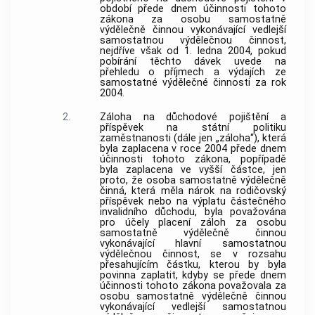
období přede dnem účinnosti tohoto
zákona za osobu samostatně
výdělečně činnou vykonávající vedlejší
samostatnou výdělečnou činnost,
nejdříve však od 1. ledna 2004, pokud
pobírání těchto dávek uvede na
přehledu o příjmech a výdajích ze
samostatné výdělečné činnosti za rok
2004.
2.
Záloha na důchodové pojištění a
příspěvek na státní politiku
zaměstnanosti (dále jen „záloha“), která
byla zaplacena v roce 2004 přede dnem
účinnosti tohoto zákona, popřípadě
byla zaplacena ve vyšší částce, jen
proto, že osoba samostatně výdělečně
činná, která měla nárok na rodičovský
příspěvek nebo na výplatu částečného
invalidního důchodu, byla považována
pro účely placení záloh za osobu
samostatně výdělečně činnou
vykonávající hlavní samostatnou
výdělečnou činnost, se v rozsahu
přesahujícím částku, kterou by byla
povinna zaplatit, kdyby se přede dnem
účinnosti tohoto zákona považovala za
osobu samostatně výdělečně činnou
vykonávající vedlejší samostatnou