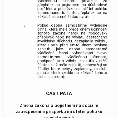
výdělečnou činnost, považuje za
přeplatek na pojistném na důchodové
pojištění a příspěvku na státní politiku
zaměstnanosti; tento přeplatek se na
základě písemné žádosti vrátí.
3.
Pokud osoba samostatně výdělečně
činná, která měla přede dnem účinnosti
tohoto zákona nárok na rodičovský
příspěvek nebo na výplatu částečného
invalidního důchodu, nezaplatila zálohu,
kterou byla před tímto dnem povinna
zaplatit jako osoba samostatně
výdělečně činná vykonávající hlavní
samostatnou výdělečnou činnost,
popřípadě tuto zálohu zaplatila v nižší
částce, než měla zaplatit, nepovažují se
částky, které nebyly zaplaceny, za dluh;
penále, které vzniklo na základě tohoto
dluhu, se promíjí.
ČÁST PÁTÁ
Změna zákona o pojistném na sociální
zabezpečení a příspěvku na státní politiku
zaměstnanosti