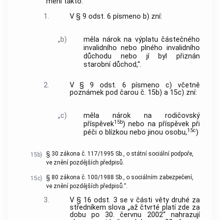
mění takto:
1.
V § 9 odst. 6 písmeno b) zní:
„b)
měla nárok na výplatu částečného
invalidního nebo plného invalidního
důchodu nebo jí byl přiznán
starobní důchod,“.
2.
V § 9 odst. 6 písmeno c) včetně
poznámek pod čarou č. 15b) a 15c) zní:
„c)
měla nárok na rodičovský
15b
příspěvek
) nebo na příspěvek při
15c
péči o blízkou nebo jinou osobu,
)
§ 30 zákona č. 117/1995 Sb., o státní sociální podpoře,
15b)
ve znění pozdějších předpisů.
§ 80 zákona č. 100/1988 Sb., o sociálním zabezpečení,
15c)
ve znění pozdějších předpisů.“.
3.
V § 16 odst. 3 se v části věty druhé za
středníkem slova „až čtvrté platí zde za
dobu po 30. červnu 2002“ nahrazují