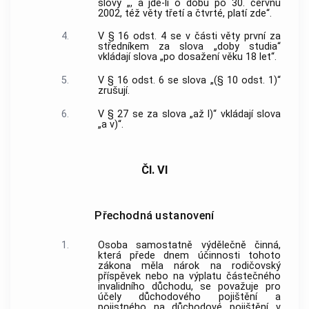
slovy „, a jde-li o dobu po 30. červnu
2002, též věty třetí a čtvrté, platí zde“.
4.
V § 16 odst. 4 se v části věty první za
středníkem za slova „doby studia“
vkládají slova „po dosažení věku 18 let“.
5.
V § 16 odst. 6 se slova „(§ 10 odst. 1)“
zrušují.
6.
V § 27 se za slova „až l)“ vkládají slova
„a v)“.
Čl. VI
Přechodná ustanovení
1.
Osoba samostatně výdělečně činná,
která přede dnem účinnosti tohoto
zákona měla nárok na rodičovský
příspěvek nebo na výplatu částečného
invalidního důchodu, se považuje pro
účely důchodového pojištění a
pojistného na důchodové pojištění v