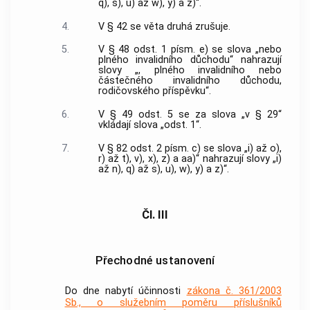
q), s), u) až w), y) a z)“.
4.
V § 42 se věta druhá zrušuje.
5.
V § 48 odst. 1 písm. e) se slova „nebo
plného invalidního důchodu“ nahrazují
slovy „, plného invalidního nebo
částečného invalidního důchodu,
rodičovského příspěvku“.
6.
V § 49 odst. 5 se za slova „v § 29“
vkládají slova „odst. 1“.
7.
V § 82 odst. 2 písm. c) se slova „i) až o),
r) až t), v), x), z) a aa)“ nahrazují slovy „i)
až n), q) až s), u), w), y) a z)“.
Čl. III
Přechodné ustanovení
Do dne nabytí účinnosti
zákona č. 361/2003
Sb., o služebním poměru příslušníků