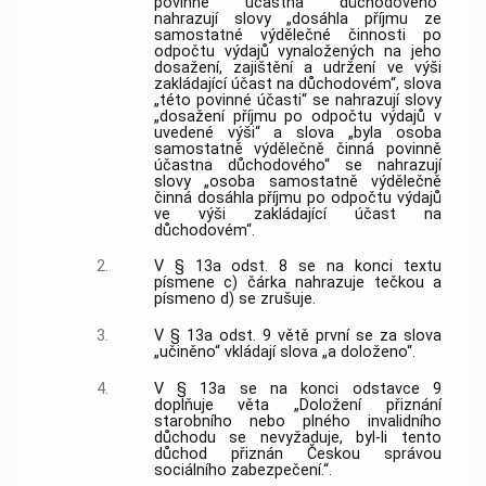
povinně účastna důchodového“
nahrazují slovy „dosáhla příjmu ze
samostatné výdělečné činnosti po
odpočtu výdajů vynaložených na jeho
dosažení, zajištění a udržení ve výši
zakládající účast na důchodovém“, slova
„této povinné účasti“ se nahrazují slovy
„dosažení příjmu po odpočtu výdajů v
uvedené výši“ a slova „byla osoba
samostatně výdělečně činná povinně
účastna důchodového“ se nahrazují
slovy „osoba samostatně výdělečně
činná dosáhla příjmu po odpočtu výdajů
ve výši zakládající účast na
důchodovém“.
2.
V § 13a odst. 8 se na konci textu
písmene c) čárka nahrazuje tečkou a
písmeno d) se zrušuje.
3.
V § 13a odst. 9 větě první se za slova
„učiněno“ vkládají slova „a doloženo“.
4.
V § 13a se na konci odstavce 9
doplňuje věta „Doložení přiznání
starobního nebo plného invalidního
důchodu se nevyžaduje, byl-li tento
důchod přiznán Českou správou
sociálního zabezpečení.“.