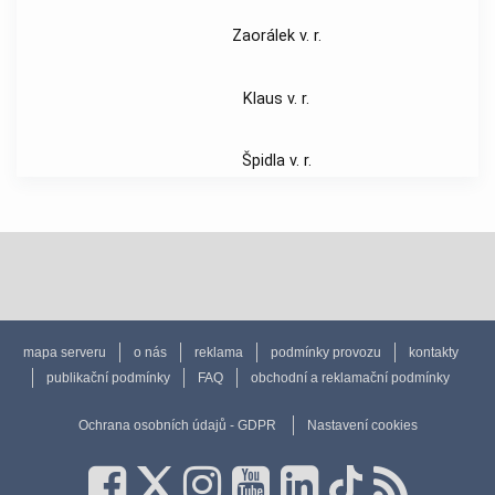
Zaorálek v. r.
Klaus v. r.
Špidla v. r.
mapa serveru
o nás
reklama
podmínky provozu
kontakty
publikační podmínky
FAQ
obchodní a reklamační podmínky
Ochrana osobních údajů - GDPR
Nastavení cookies