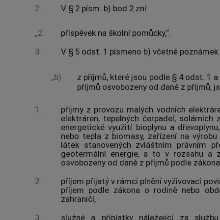
2.
V § 2 písm. b) bod 2 zní:
„2.
příspěvek na školní pomůcky,“.
3.
V § 5 odst. 1 písmeno b) včetně poznámek p
„b)
z příjmů, které jsou podle § 4 odst. 1 
příjmů osvobozeny od daně z příjmů, js
1.
příjmy z provozu malých vodních elektrá
elektráren, tepelných čerpadel, solárních 
energetické využití bioplynu a dřevoplynu,
nebo tepla z biomasy, zařízení na výrobu
látek stanovených zvláštním právním pře
geotermální energie, a to v rozsahu a 
osvobozeny od daně z příjmů podle zákona 
2.
příjem přijatý v rámci plnění vyživovací po
příjem podle zákona o rodině nebo obd
zahraničí,
3.
služné a příplatky náležející za služb