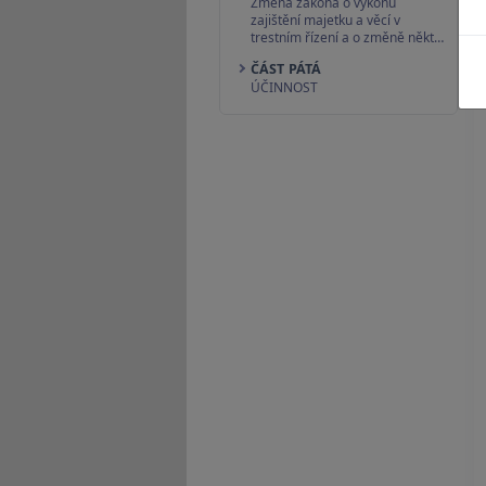
Změna zákona o výkonu
zajištění majetku a věcí v
trestním řízení a o změně někt…
ČÁST PÁTÁ
ÚČINNOST