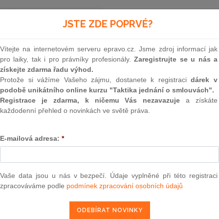
Souvislosti
JSTE ZDE POPRVÉ?
Vítejte na internetovém serveru epravo.cz. Jsme zdroj informací jak
pro laiky, tak i pro právníky profesionály.
Zaregistrujte se u nás a
Aktuální znění
od 1. 4. 2006
získejte zdarma řadu výhod.
Protože si vážíme Vašeho zájmu, dostanete k registraci
dárek v
podobě unikátního online kurzu "Taktika jednání o smlouvách".
113
Registrace je zdarma, k ničemu Vás nezavazuje
a získáte
každodenní přehled o novinkách ve světě práva.
ZÁKON
ze dne 14. března 2006,
E-mailová adresa:
*
kterým se mění zákon č. 117/1995 Sb., o státní s
pozdějších předpisů, zákon č. 99/1963 Sb., obča
Vaše data jsou u nás v bezpečí. Údaje vyplněné při této registraci
pozdějších předpisů, zákon č. 141/1961 Sb., o 
zpracováváme podle
podmínek zpracování osobních údajů
(trestní řád), ve znění pozdějších předpisů, a 
výkonu zajištění majetku a věcí v trestním říz
zákonů