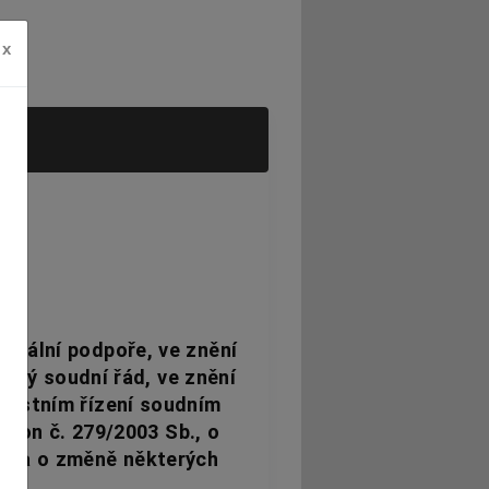
x
ociální podpoře, ve znění
nský soudní řád, ve znění
trestním řízení soudním
zákon č. 279/2003 Sb., o
ení a o změně některých