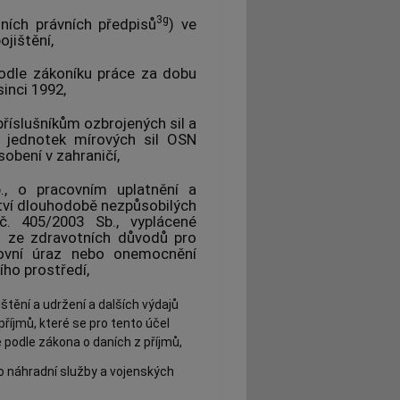
3g
ních právních předpisů
) ve
jištění,
odle zákoníku práce za dobu
inci 1992,
příslušníkům ozbrojených sil a
 jednotek mírových sil OSN
sobení v zahraničí,
., o pracovním uplatnění a
tví dlouhodobě nezpůsobilých
č. 405/2003 Sb., vyplácené
 ze zdravotních důvodů pro
covní úraz nebo onemocnění
ího prostředí,
štění a udržení a dalších výdajů
říjmů, které se pro tento účel
 podle zákona o daních z příjmů,
bo náhradní služby a vojenských