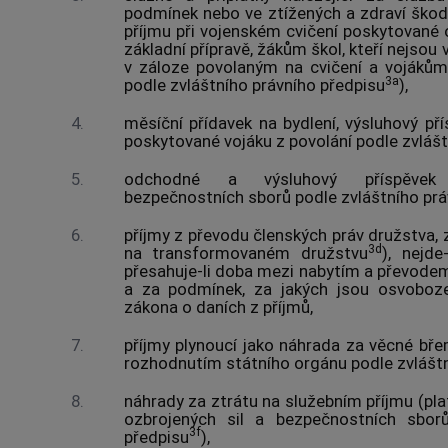
podmínek nebo ve ztížených a zdraví ško
příjmu při vojenském cvičení poskytované 
základní přípravě, žákům škol, kteří nejsou 
v záloze povolaným na cvičení a vojákům
3a
podle zvláštního právního předpisu
),
4.
měsíční přídavek na bydlení, výsluhový př
poskytované vojáku z povolání podle zvlášt
5.
odchodné a výsluhový příspěvek p
bezpečnostních sborů podle zvláštního prá
6.
příjmy z převodu členských práv družstva,
3d
na transformovaném družstvu
), nejde
přesahuje-li doba mezi nabytím a převodem 
a za podmínek, za jakých jsou osvoboz
zákona o daních z příjmů,
7.
příjmy plynoucí jako náhrada za věcné bř
rozhodnutím státního orgánu podle zvláštn
8.
náhrady za ztrátu na služebním příjmu (pl
ozbrojených sil a bezpečnostních sborů
3f
předpisu
),