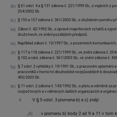
§ 61 odst. 4 a § 131 zákona č. 221/1999 Sb., o vojácích z po
3b)
254/2002 Sb.
§ 155 a 157 zákona č. 361/2003 Sb., o služebním poměru př
3c)
Zákon č. 42/1992 Sb., o úpravě majetkových vztahů a vypo
3d)
družstvech, ve znění pozdějších předpisů.
Například zákon č. 13/1997 Sb., o pozemních komunikacích, 
3e)
§ 117 a 118 zákona č. 221/1999 Sb., ve znění zákona č. 254
3f)
§ 102 a násl. zákona č. 361/2003 Sb., ve znění zákona č. 43
§ 7 odst. 2 vyhlášky č. 19/1991 Sb., o pracovním uplatněn
3g)
pracovníků v hornictví dlouhodobě nezpůsobilých k dosavadní
405/2003 Sb.
§ 11 odst. 2 zákona č. 143/1992 Sb., o platu a odměně za p
3h)
rozpočtových a v některých dalších organizacích a orgánech
4.
V § 5 odst. 3 písmena b) a c) znějí:
„b)
v písmenu b) body 2 až 9 a 11 v tom k