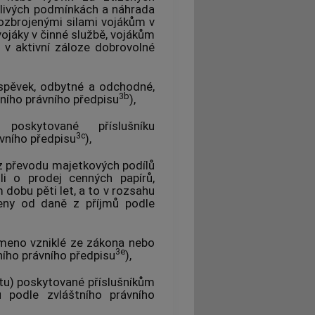
dlivých podmínkách a náhrada
ozbrojenými silami vojákům v
vojáky v činné službě, vojákům
 v aktivní záloze dobrovolné
íspěvek, odbytné a odchodné,
3b
ního právního předpisu
),
oskytované příslušníku
3c
vního předpisu
),
 z převodu majetkových podílů
-li o prodej cenných papírů,
dobu pěti let, a to v rozsahu
eny od daně z příjmů podle
emeno vzniklé ze zákona nebo
3e
ího právního předpisu
),
atu) poskytované příslušníkům
 podle zvláštního právního