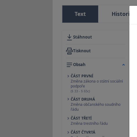
Text
Historie
Stáhnout
Tisknout
Obsah
ČÁST PRVNÍ
Změna zákona o státní sociální
podpoře
(§ 33 - § 65c)
ČÁST DRUHÁ
Změna občanského soudního
řádu
ČÁST TŘETÍ
Změna trestního řádu
ČÁST ČTVRTÁ