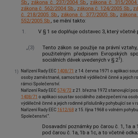
Sb.
,
zákona č. 237/2004 Sb.
,
zákona č. 315/2004
zákona č. 562/2004 Sb.
,
zákona č. 124/2005 Sb.
,
zá
č. 218/2005 Sb.
,
zákona č. 377/2005 Sb.
,
zákona 
552/2005 Sb.
, se mění takto:
1.
V § 1 se doplňuje odstavec 3, který včetně
„(3)
Tento zákon se použije na právní vztahy
použitelným předpisem Evropských spol
1
sociálních dávek uvedených v § 2
).
Nařízení Rady EEC
1408/71
z 14. června 1971 o aplikaci so
1)
osoby zaměstnané, samostatně výdělečně činné a jejich rodi
rámci Společenství.
Nařízení Rady EEC
574/72
z 21. března 1972 stanovující pos
1408/71
o aplikaci soustav sociálního zabezpečení na os
výdělečně činné a jejich rodinné příslušníky pohybující se v 
Nařízení Rady EEC
1612/68
z 15. října 1968 o volném pohybu
Společenství.“.
Dosavadní poznámky po čarou č. 1, 1a a 
pod čarou č. 1a, 1b a 1c, a to včetně od