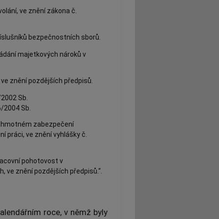
volání, ve znění zákona č.
íslušníků bezpečnostních sborů.
řádání majetkových nároků v
ve znění pozdějších předpisů.
/2002 Sb.
6/2004 Sb.
í a hmotném zabezpečení
 práci, ve znění vyhlášky č.
racovní pohotovost v
, ve znění pozdějších předpisů.“.
alendářním roce, v němž byly