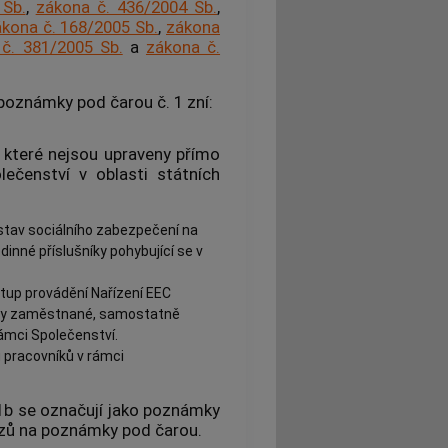
 Sb.
,
zákona č. 436/2004 Sb.
,
kona č. 168/2005 Sb.
,
zákona
č. 381/2005 Sb.
a
zákona č.
 poznámky pod čarou č. 1 zní:
, které nejsou upraveny přímo
ečenství v oblasti státních
ustav sociálního zabezpečení na
nné příslušníky pohybující se v
tup provádění Nařízení EEC
oby zaměstnané, samostatně
rámci Společenství.
 pracovníků v rámci
1b se označují jako poznámky
kazů na poznámky pod čarou.