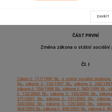
Parlament se usnesl na tomto zákoně České rep
ZAVŘÍT
ČÁST PRVNÍ
Změna zákona o státní sociální
Čl. I
Zákon č. 117/1995 Sb., o státní sociální podpoře
Sb.
,
zákona č. 132/1997 Sb.
,
zákona č. 242/1997
zákona č. 158/1998 Sb.
,
zákona č. 360/1999 Sb.
,
zá
č. 132/2000 Sb.
,
zákona č. 155/2000 Sb.
,
zákona
271/2001 Sb.
,
zákona č. 151/2002 Sb.
,
zákona 
320/2002 Sb.
,
zákona č. 125/2003 Sb.
,
zákona 
424/2003 Sb.
,
zákona č. 438/2003 Sb.
,
zákona č. 45