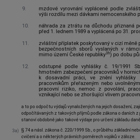
9.
mzdové vyrovnání vyplácené podle zvlášt
výši rozdílu mezi dávkami nemocenského po
10.
náhrada za ztrátu na důchodu přiznaná p
před 1. lednem 1989 a vyplácená po 31. pros
11.
zvláštní příplatek poskytovaný v cizí měně 
bezpečnostních sborů vyslaných v rámci
3h
mimo území České republiky
) po dobu pů
12.
odstupné podle vyhlášky č. 19/1991 Sb
hmotném zabezpečení pracovníků v hornic
k dosavadní práci, ve znění vyhlášky 
pracovníkům přeřazeným nebo uvolněným
pracovní riziko, nemoc z povolání, pra
vznikající nebo se zhoršující vlivem pracovn
a to po odpočtu výdajů vynaložených na jejich dosažení, zaji
odpočítávaných z takových příjmů podle zákona o daních z p
stanoví obdobně jako takové výdaje pro určení základu daně
§ 74 a násl. zákona č. 220/1999 Sb., o průběhu základní ne
3a)
cvičení a o některých právních poměrech vojáků v záloze.