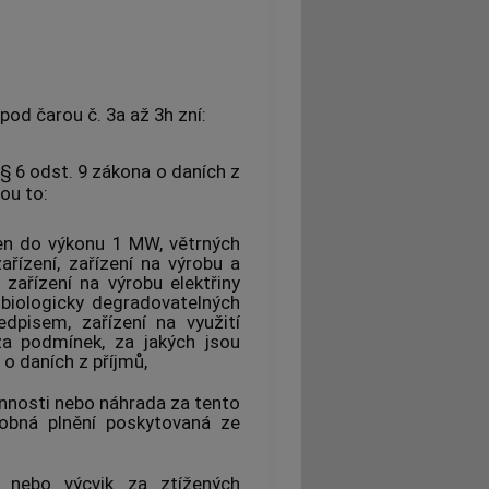
od čarou č. 3a až 3h zní:
a § 6 odst. 9 zákona o daních z
ou to:
ren do výkonu 1 MW, větrných
zařízení, zařízení na výrobu a
 zařízení na výrobu elektřiny
 biologicky degradovatelných
dpisem, zařízení na využití
za podmínek, za jakých jsou
o daních z příjmů,
vinnosti nebo náhrada za tento
obná plnění poskytovaná ze
u nebo výcvik za ztížených