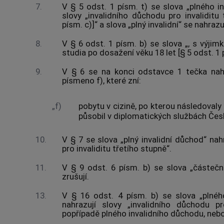
7.
V § 5 odst. 1 písm. t) se slova „plného i
slovy „invalidního důchodu pro invaliditu
písm. c)]“ a slova „plný invalidní“ se nahraz
8.
V § 6 odst. 1 písm. b) se slova „, s výjim
studia po dosažení věku 18 let [§ 5 odst. 1 
9.
V § 6 se na konci odstavce 1 tečka nah
písmeno f), které zní:
„f)
pobytu v cizině, po kterou následovaly
působil v diplomatických službách České
10.
V § 7 se slova „plný invalidní důchod“ nah
pro invaliditu třetího stupně“.
11.
V § 9 odst. 6 písm. b) se slova „částečn
zrušují.
13.
V § 16 odst. 4 písm. b) se slova „plnéh
nahrazují slovy „invalidního důchodu pr
popřípadě plného invalidního důchodu, nebo