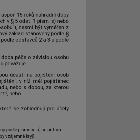
al aspoň 15 roků náhradní doby
ch v § 5 odst. 1 písm. s) nebo
osobu“), nesmí být vyměřen z
tový základ stanovený podle §
podle odstavců 2 a 3 a podle
í doba péče o závislou osobu
du považuje
bou účasti na pojištění osob
ištění, v níž měl pojištěnec
ladu, nebo s dobou, za kterou
rté, nebo
 které se zohledňují pro účely
stup podle písmene a) se přitom
y vzájemně kryjí.