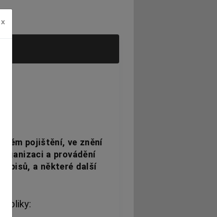
x
8,
ovém pojištění, ve znění
 organizaci a provádění
edpisů, a některé další
ubliky: