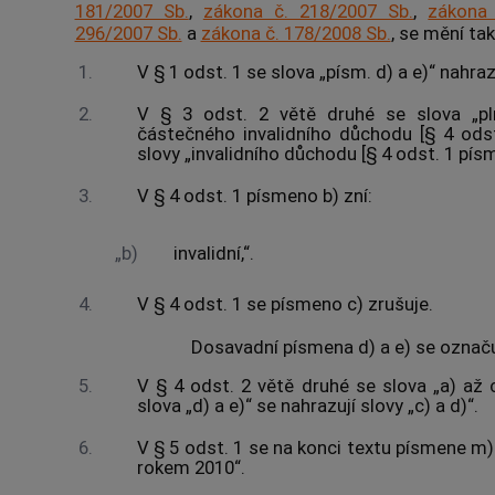
181/2007 Sb.
,
zákona č. 218/2007 Sb.
,
zákona 
296/2007 Sb.
a
zákona č. 178/2008 Sb.
, se mění tak
1.
V § 1 odst. 1 se slova „písm. d) a e)“ nahrazu
2.
V § 3 odst. 2 větě druhé se slova „pl
částečného invalidního důchodu [§ 4 odst.
slovy „invalidního důchodu [§ 4 odst. 1 písm.
3.
V § 4 odst. 1 písmeno b) zní:
„b)
invalidní,“.
4.
V § 4 odst. 1 se písmeno c) zrušuje.
Dosavadní písmena d) a e) se označuj
5.
V § 4 odst. 2 větě druhé se slova „a) až c
slova „d) a e)“ se nahrazují slovy „c) a d)“.
6.
V § 5 odst. 1 se na konci textu písmene m)
rokem 2010“.