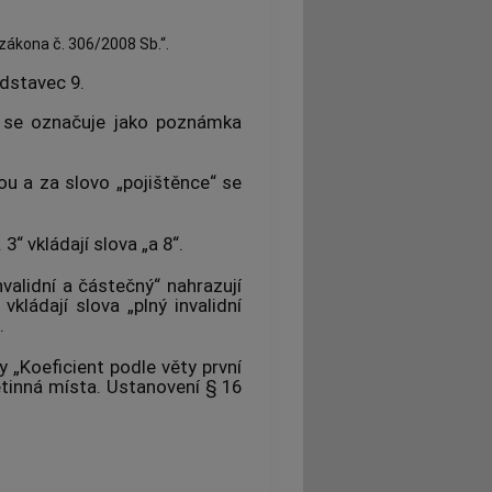
 zákona č. 306/2008 Sb.“.
dstavec 9.
 se označuje jako poznámka
ou a za slovo „pojištěnce“ se
3“ vkládají slova „a 8“.
nvalidní a částečný“ nahrazují
kládají slova „plný invalidní
.
y „Koeficient podle věty první
etinná místa. Ustanovení § 16