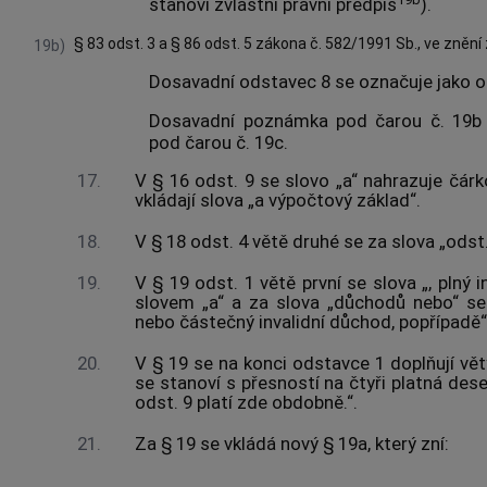
stanoví zvláštní právní předpis
).
§ 83 odst. 3 a § 86 odst. 5 zákona č. 582/1991 Sb., ve znění
19b)
Dosavadní odstavec 8 se označuje jako o
Dosavadní poznámka pod čarou č. 19b
pod čarou č. 19c.
17.
V § 16 odst. 9 se slovo „a“ nahrazuje čárk
vkládají slova „a výpočtový základ“.
18.
V § 18 odst. 4 větě druhé se za slova „odst. 
19.
V § 19 odst. 1 větě první se slova „, plný i
slovem „a“ a za slova „důchodů nebo“ se v
nebo částečný invalidní důchod, popřípadě“
20.
V § 19 se na konci odstavce 1 doplňují vět
se stanoví s přesností na čtyři platná des
odst. 9 platí zde obdobně.“.
21.
Za § 19 se vkládá nový § 19a, který zní: