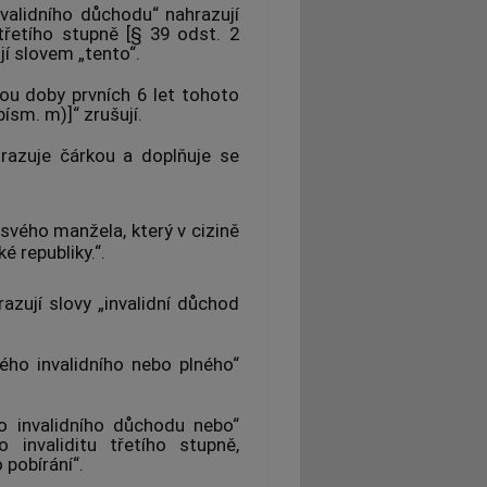
nvalidního důchodu“ nahrazují
 třetího stupně [§ 39 odst. 2
ují slovem „tento“.
kou doby prvních 6 let tohoto
písm. m)]“ zrušují.
razuje čárkou a doplňuje se
 svého manžela, který v cizině
 republiky.“.
razují slovy „invalidní důchod
ého invalidního nebo plného“
o invalidního důchodu nebo“
o invaliditu třetího stupně,
 pobírání“.