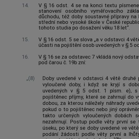
14.
V § 16 odst. 4 se na konci textu písmene f
stanovení osobního vyměřovacího zákla
důchodu, též doby soustavné přípravy na
střední nebo vysoké škole v České republic
tohoto studia po dosažení věku 18 let“.
15.
V § 16 odst. 5 se slova „a v odstavci 4 větě
účasti na pojištění osob uvedených v § 5 odst
16.
V § 16 se za odstavec 7 vkládá nový odsta
pod čarou č. 19b zní:
„(8)
Doby uvedené v odstavci 4 větě druhé p
vyloučené doby, i když se kryjí s dob
uvedených v § 5 odst. 1 písm. e), s 
pojištěnec příjmy, které se zahrnují do
dobou, za kterou náležely náhrady uvede
pokud o to pojištěnec nebo jiný oprávně
takto určených vyloučených dobách s
nezahrnují. Postup podle věty první se
úseku, po který se doby uvedené ve větě
podání žádosti podle věty první a lhůt
19b