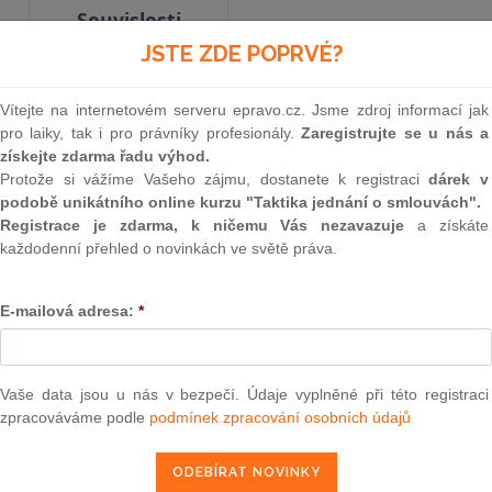
Souvislosti
JSTE ZDE POPRVÉ?
Aktuální znění
od 1. 7. 2016
Vítejte na internetovém serveru epravo.cz. Jsme zdroj informací jak
pro laiky, tak i pro právníky profesionály.
Zaregistrujte se u nás a
získejte zdarma řadu výhod.
Protože si vážíme Vašeho zájmu, dostanete k registraci
dárek v
306
podobě unikátního online kurzu "Taktika jednání o smlouvách".
ZÁKON
Registrace je zdarma, k ničemu Vás nezavazuje
a získáte
každodenní přehled o novinkách ve světě práva.
ze dne 17. července 200
E-mailová adresa:
*
kterým se mění zákon č. 155/1995 Sb., o důchod
pozdějších předpisů, zákon č. 582/1991 Sb., o
sociálního zabezpečení, ve znění pozdějších př
Vaše data jsou u nás v bezpečí. Údaje vyplněné při této registraci
zákony
zpracováváme podle
podmínek zpracování osobních údajů
Parlament se usnesl na tomto zákoně České rep