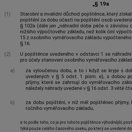
„§ 19a
(1)
Starobní a invalidní důchod pojištěnce, který získ
pojištění za dobu účasti na pojištění osob uvedený
§ 102a (dále jen „náhradní doba péče o závislou 
nižšího výpočtového základu, než kolik činí výpoč
15 z osobního vyměřovacího základu vypočteného 
§ 16.
(2)
U pojištěnce uvedeného v odstavci 1 se náhradn
pro účely stanovení osobního vyměřovacího zákla
a)
za vyloučenou dobu, a to i když se kryje s do
uvedených v § 5 odst. 1 písm. e), s dobou poj
příjmy, které se zahrnují do vyměřovacího zák
náležely náhrady uvedené v § 16 odst. 3 větě čtv
b)
za dobu pojištění, v níž měl pojištěnec příjmy,
ročního vyměřovacího základu,
a to podle toho, co je pro tohoto pojištěnce výhodnější; po
týká pouze celého časového úseku, po který se uvedené dob