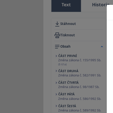
Text
Historie
Stáhnout
Tisknout
Obsah
ČÁST PRVNÍ
Změna zákona č. 155/1995 Sb.
(§ 61a)
ČÁST DRUHÁ
Změna zákona č. 582/1991 Sb.
ČÁST ČTVRTÁ
Změna zákona č. 98/1987 Sb.
ČÁST PÁTÁ
Změna zákona č. 586/1992 Sb.
ČÁST ŠESTÁ
Změna zákona č. 589/1992 Sb.