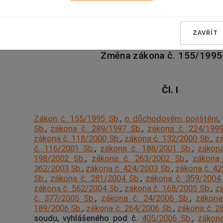
ČÁST PRVNÍ
ZAVŘÍT
Změna zákona č. 155/1995
Čl. I
Zákon č. 155/1995 Sb
.,
o důchodovém pojištění
,
Sb.
,
zákona č. 289/1997 Sb.
,
zákona č. 224/1999
zákona č. 118/2000 Sb.
,
zákona č. 132/2000 Sb.
,
zá
č. 116/2001 Sb.
,
zákona č. 188/2001 Sb.
,
zákona
198/2002 Sb.
,
zákona č. 263/2002 Sb.
,
zákona 
362/2003 Sb.
,
zákona č. 424/2003 Sb.
,
zákona č. 42
Sb.
,
zákona č. 281/2004 Sb.
,
zákona č. 359/2004
zákona č. 562/2004 Sb.
,
zákona č. 168/2005 Sb.
,
zá
č. 377/2005 Sb.
,
zákona č. 24/2006 Sb.
,
zákona
189/2006 Sb.
,
zákona č. 264/2006 Sb.
,
zákona č. 2
soudu, vyhlášeného pod č.
405/2006 Sb.
,
zákona