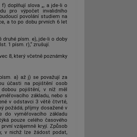
) doplňují slova „, a jde-li o
du pro výpočet invalidního
 budoucí povolání studiem na
e, a to po dobu prvních 6 let
 druhé písm. e), jde-li o doby
. 1 písm. r),“ zrušují.
vec 8, který včetně poznámky
ísm. a) až j) se považují za
ou účasti na pojištění osob
dobou pojištění, v níž měl
 vyměřovacího základu, nebo s
né v odstavci 3 větě čtvrté,
ný požádá; příjmy dosažené v
e do vyměřovacího základu
 týká pouze celého časového
 první vzájemně kryjí. Způsob
y, v nichž lze žádost podat,