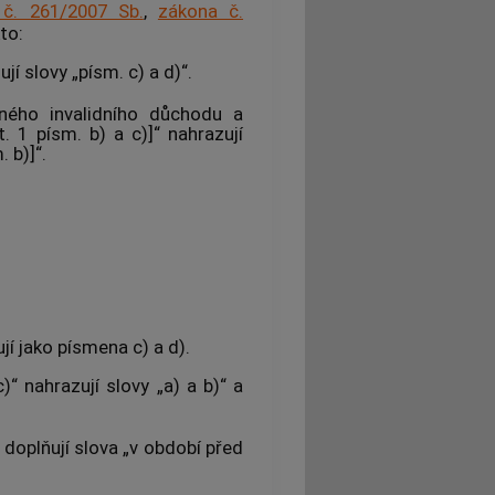
č. 261/2007 Sb.
,
zákona č.
to:
jí slovy „písm. c) a d)“.
ného invalidního důchodu a
 1 písm. b) a c)]“ nahrazují
 b)]“.
í jako písmena c) a d).
)“ nahrazují slovy „a) a b)“ a
 doplňují slova „v období před