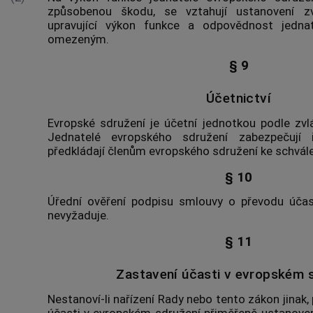
způsobenou škodu, se vztahují ustanovení zv
upravující výkon funkce a odpovědnost jedna
omezeným.
§ 9
Účetnictví
Evropské sdružení je účetní jednotkou podle zvl
Jednatelé evropského sdružení zabezpečují 
předkládají členům evropského sdružení ke schvále
§ 10
Úřední ověření podpisu smlouvy o převodu úča
nevyžaduje.
§ 11
Zastavení účasti v evropském 
Nestanoví-li nařízení Rady nebo tento zákon jinak, 
účasti v evropském sdružení přiměřeně ustanoven