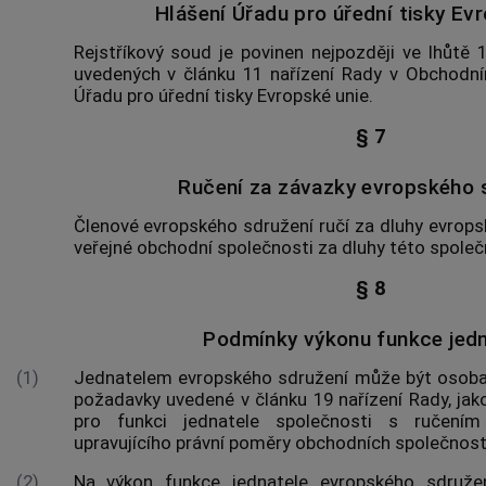
Hlášení Úřadu pro úřední tisky Ev
Rejstříkový soud je povinen nejpozději ve lhůtě 
uvedených v článku 11 nařízení Rady v Obchodní
Úřadu pro úřední tisky Evropské unie.
§ 7
Ručení za závazky evropského 
Členové evropského sdružení ručí za dluhy evrops
veřejné obchodní společnosti za dluhy této společ
§ 8
Podmínky výkonu funkce jedn
(1)
Jednatelem evropského sdružení může být osoba,
požadavky uvedené v článku 19 nařízení Rady, jak
pro funkci jednatele společnosti s ručen
upravujícího právní poměry obchodních společnost
(2)
Na výkon funkce jednatele evropského sdruže