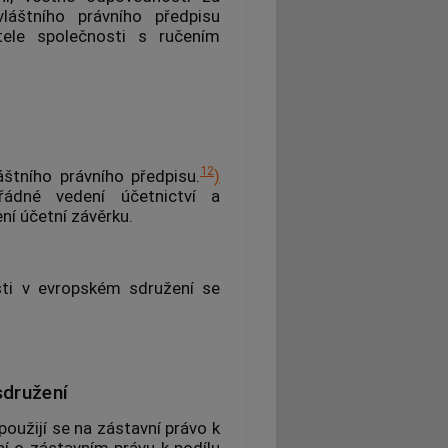
láštního právního předpisu
tele společnosti s ručením
12
áštního právního předpisu.
)
řádné vedení účetnictví a
ní účetní závěrku.
sti v evropském sdružení se
sdružení
použijí se na zástavní právo k
í o zástavním právu k podílu