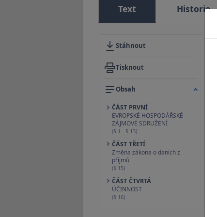
Text
Historie
Stáhnout
Tisknout
Obsah
ČÁST PRVNÍ
EVROPSKÉ HOSPODÁŘSKÉ
ZÁJMOVÉ SDRUŽENÍ
(§ 1 - § 13)
ČÁST TŘETÍ
Změna zákona o daních z
příjmů
(§ 15)
ČÁST ČTVRTÁ
ÚČINNOST
(§ 16)