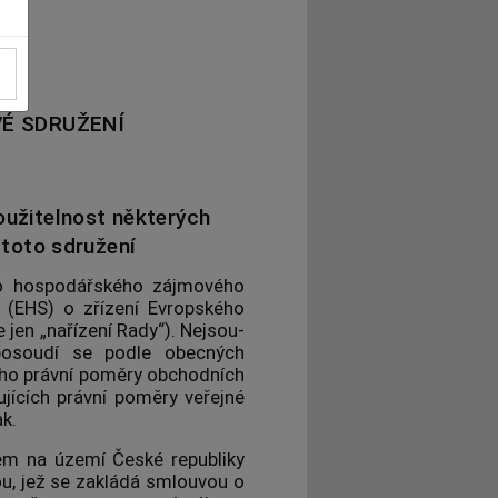
É SDRUŽENÍ
užitelnost některých
 toto sdružení
ho hospodářského zájmového
 (EHS) o zřízení Evropského
 jen „nařízení Rady“). Nejsou-
posoudí se podle obecných
cího právní poměry obchodních
jících právní poměry veřejné
k.
em na území České republiky
ou, jež se zakládá smlouvou o