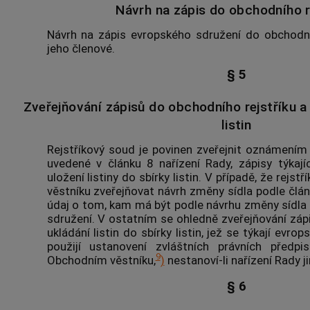
Návrh na zápis do obchodního r
Návrh na zápis evropského sdružení do obchodníh
jeho členové.
§ 5
Zveřejňování zápisů do obchodního rejstříku a u
listin
Rejstříkový soud je povinen zveřejnit oznámení
uvedené v článku 8 nařízení Rady, zápisy týkaj
uložení listiny do sbírky listin. V případě, že rej
věstníku zveřejňovat návrh změny sídla podle článk
údaj o tom, kam má být podle návrhu změny sídla
sdružení. V ostatním se ohledně zveřejňování záp
ukládání listin do sbírky listin, jež se týkají evr
použijí ustanovení zvláštních právních předpis
9
Obchodním věstníku,
)
nestanoví-li nařízení Rady ji
§ 6