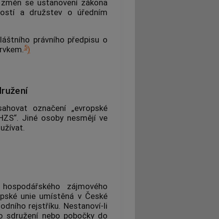
h změn se ustanovení zákona
ností a družstev o úředním
láštního právního předpisu o
5
rvkem.
)
ružení
ahovat označení „evropské
HZS“. Jiné osoby nesmějí ve
užívat.
 hospodářského zájmového
opské unie umístěná v České
odního rejstříku. Nestanoví-li
ého sdružení nebo pobočky do