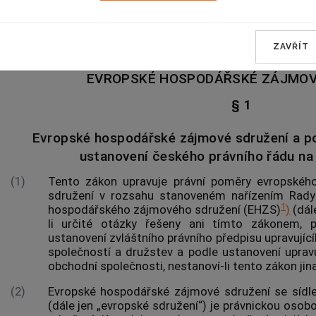
ČÁST PRVNÍ
ZAVŘÍT
EVROPSKÉ HOSPODÁŘSKÉ ZÁJMOV
§ 1
Evropské hospodářské zájmové sdružení a po
ustanovení českého právního řádu na
(1)
Tento zákon upravuje právní poměry evropské
sdružení v rozsahu stanoveném nařízením Rady
1
hospodářského zájmového sdružení (EHZS)
)
(dále
li určité otázky řešeny ani tímto zákonem, 
ustanovení zvláštního právního předpisu upravují
společností a družstev a podle ustanovení upravu
obchodní společnosti, nestanoví-li tento zákon jina
(2)
Evropské hospodářské zájmové sdružení se sídl
(dále jen „evropské sdružení“) je právnickou osob