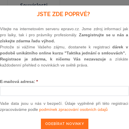
Souvislosti
JSTE ZDE POPRVÉ?
Aktuální znění
od 1. 1. 2014
Vítejte na internetovém serveru epravo.cz. Jsme zdroj informací jak
pro laiky, tak i pro právníky profesionály.
Zaregistrujte se u nás a
získejte zdarma řadu výhod.
Protože si vážíme Vašeho zájmu, dostanete k registraci
dárek v
360
podobě unikátního online kurzu "Taktika jednání o smlouvách".
ZÁKON
Registrace je zdarma, k ničemu Vás nezavazuje
a získáte
každodenní přehled o novinkách ve světě práva.
ze dne 20. května 2004
E-mailová adresa:
*
o Evropském hospodářském zájmovém sdruže
zákona č. 513/1991 Sb., obchodní zákoník, ve zn
a zákona č. 586/1992 Sb., o daních z příjmů, ve z
Vaše data jsou u nás v bezpečí. Údaje vyplněné při této registraci
(zákon o evropském hospodářském záj
zpracováváme podle
podmínek zpracování osobních údajů
Parlament se usnesl na tomto zákoně České rep