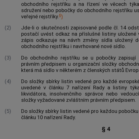
obchodního rejstříku a na řízení ve věcech týk
sdružení nebo pobočky do obchodního rejstříku us
6
veřejné rejstříky.
)
(2)
Jde-li o skutečnosti zapisované podle čl. 14 odst.
postačí uvést odkaz na příslušné listiny uložené v
zápis odkazuje na návrh změny sídla uložený do
obchodního rejstříku i navrhované nové sídlo.
(3)
Do obchodního rejstříku se u pobočky zapisují
právním předpisem u organizační složky
obchodn
která má sídlo v některém z členských států Evrop
(4)
Do složky sbírky listin vedené pro každé evropské 
uvedené v článku 7 nařízení Rady a listiny týka
likvidátora,
insolvenčního správce
nebo vedoucí
složky vyžadované zvláštním právním předpisem.
(5)
Do složky sbírky listin vedené pro každou pobočku 
článku 10 nařízení Rady.
§ 4