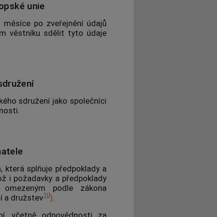
ropské unie
1 měsíce po zveřejnění údajů
m věstníku sdělit tyto údaje
sdružení
kého sdružení jako společníci
nosti.
atele
 která splňuje předpoklady a
ož i požadavky a předpoklady
ím omezeným podle zákona
10
í a družstev
)
.
ní, včetně odpovědnosti za