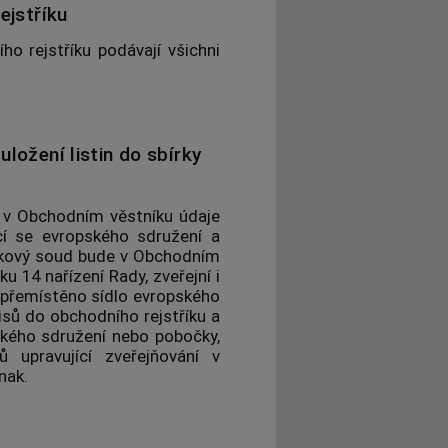
ejstříku
o rejstříku podávají všichni
ložení listin do sbírky
m v Obchodním věstníku údaje
ící se evropského sdružení a
stříkový soud bude v Obchodním
u 14 nařízení Rady, zveřejní i
 přemístěno sídlo evropského
isů do obchodního rejstříku a
opského sdružení nebo pobočky,
ů upravující zveřejňování v
nak.