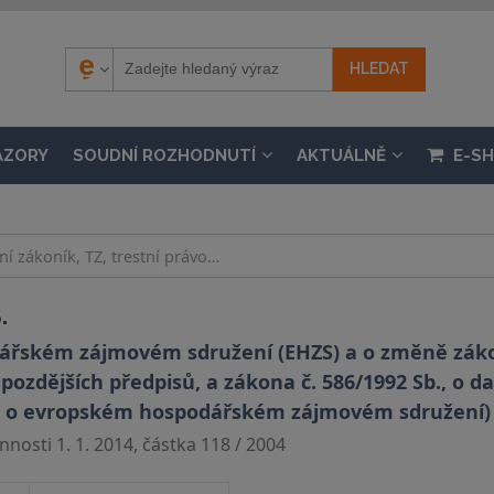
ÁZORY
SOUDNÍ ROZHODNUTÍ
AKTUÁLNĚ
E-S
.
řském zájmovém sdružení (EHZS) a o změně zákon
pozdějších předpisů, a zákona č. 586/1992 Sb., o da
on o evropském hospodářském zájmovém sdružení)
nosti 1. 1. 2014, částka 118 / 2004