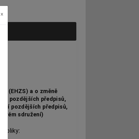
x
ní (EHZS) a o změně
ění pozdějších předpisů,
nění pozdějších předpisů,
movém sdružení)
ubliky: