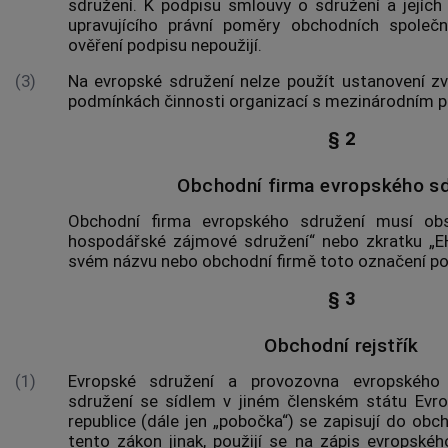
sdružení. K podpisu smlouvy o sdružení a jejíc
upravujícího právní poměry obchodních společ
ověření podpisu nepoužijí.
(3)
Na evropské sdružení nelze použít ustanovení zv
podmínkách činnosti organizací s mezinárodním p
§ 2
Obchodní firma evropského sd
Obchodní firma evropského sdružení musí obs
hospodářské zájmové sdružení“ nebo zkratku „E
svém názvu nebo obchodní firmě toto označení po
§ 3
Obchodní rejstřík
(1)
Evropské sdružení a provozovna evropského
sdružení se sídlem v jiném členském státu Evr
republice (dále jen „pobočka“) se zapisují do obch
tento zákon jinak, použijí se na zápis evropsk