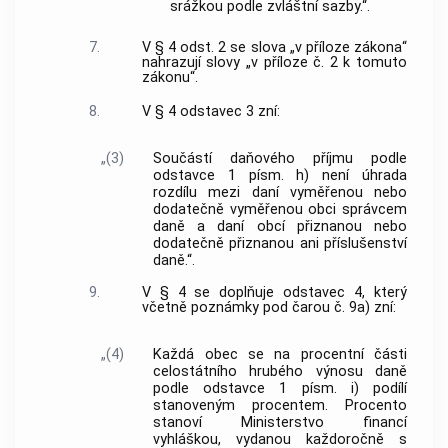
srážkou podle zvláštní sazby.“.
7.
V § 4 odst. 2 se slova „v příloze zákona“
nahrazují slovy „v příloze č. 2 k tomuto
zákonu“.
8.
V § 4 odstavec 3 zní:
„(3)
Součástí daňového příjmu podle
odstavce 1 písm. h) není úhrada
rozdílu mezi daní vyměřenou nebo
dodatečně vyměřenou obci správcem
daně a daní obcí přiznanou nebo
dodatečně přiznanou ani příslušenství
daně.“.
9.
V § 4 se doplňuje odstavec 4, který
včetně poznámky pod čarou č. 9a) zní:
„(4)
Každá obec se na procentní části
celostátního hrubého výnosu daně
podle odstavce 1 písm. i) podílí
stanoveným procentem. Procento
stanoví Ministerstvo financí
vyhláškou, vydanou každoročně s