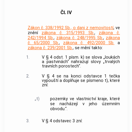
Čl. IV
Zákon č. 338/1992 Sb., o dani z nemovitostí
, ve
znění
zákona č. 315/1993 Sb.
,
zákona č.
242/1994 Sb.
,
zákona č. 248/1995 Sb.
,
zákona
č. 65/2000 Sb.
,
zákona č. 492/2000 Sb.
a
zákona č. 239/2001 Sb.
, se mění takto:
1.
V § 4 odst. 1 písm. k) se slova „loukách
a pastvinách“ nahrazují slovy „trvalých
travních porostech“.
2.
V § 4 se na konci odstavce 1 tečka
vypouští a doplňuje se písmeno t), které
zní:
„t)
pozemky ve vlastnictví kraje, které
se nacházejí v jeho územním
obvodu.“.
3.
V § 4 odstavec 3 zní: