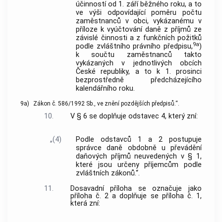
účinností od 1. září běžného roku, a to
ve výši odpovídající poměru počtu
zaměstnanců v obci, vykázanému v
příloze k vyúčtování daně z příjmů ze
závislé činnosti a z funkčních požitků
9a
podle zvláštního právního předpisu,
)
k součtu zaměstnanců takto
vykázaných v jednotlivých obcích
České republiky, a to k 1. prosinci
bezprostředně předcházejícího
kalendářního roku.
9a)
Zákon č. 586/1992 Sb., ve znění pozdějších předpisů.“.
10.
V § 6 se doplňuje odstavec 4, který zní:
„(4)
Podle odstavců 1 a 2 postupuje
správce daně obdobně u převádění
daňových příjmů neuvedených v § 1,
které jsou určeny příjemcům podle
zvláštních zákonů.“.
11.
Dosavadní příloha se označuje jako
příloha č. 2 a doplňuje se příloha č. 1,
která zní: