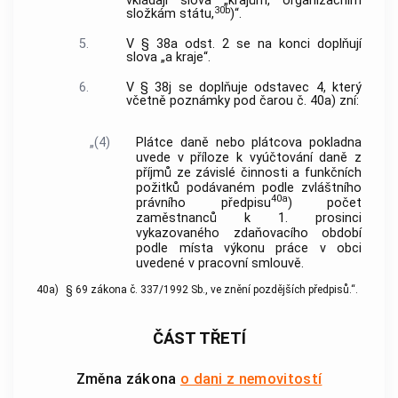
vkládají slova „krajům, organizačním
30b
složkám státu,
)“.
5.
V § 38a odst. 2 se na konci doplňují
slova „a kraje“.
6.
V § 38j se doplňuje odstavec 4, který
včetně poznámky pod čarou č. 40a) zní:
„(4)
Plátce daně nebo plátcova pokladna
uvede v příloze k vyúčtování daně z
příjmů ze závislé činnosti a funkčních
požitků podávaném podle zvláštního
40a
právního předpisu
) počet
zaměstnanců k 1. prosinci
vykazovaného zdaňovacího období
podle místa výkonu práce v obci
uvedené v pracovní smlouvě.
40a)
§ 69 zákona č. 337/1992 Sb., ve znění pozdějších předpisů.“.
ČÁST TŘETÍ
Změna zákona
o dani z nemovitostí