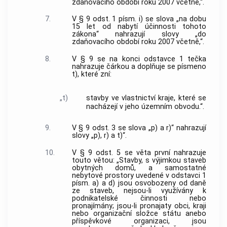
zdaňovacího období roku 2007 včetně,“.
7.
V § 9 odst. 1 písm. i) se slova „na dobu
15 let od nabytí účinnosti tohoto
zákona“ nahrazují slovy „do
zdaňovacího období roku 2007 včetně,“.
8.
V § 9 se na konci odstavce 1 tečka
nahrazuje čárkou a doplňuje se písmeno
t), které zní:
„t)
stavby ve vlastnictví kraje, které se
nacházejí v jeho územním obvodu.“.
9.
V § 9 odst. 3 se slova „p) a r)“ nahrazují
slovy „p), r) a t)“.
10.
V § 9 odst. 5 se věta první nahrazuje
touto větou: „Stavby, s výjimkou staveb
obytných domů, a samostatné
nebytové prostory uvedené v odstavci 1
písm. a) a d) jsou osvobozeny od daně
ze staveb, nejsou-li využívány k
podnikatelské činnosti nebo
pronajímány; jsou-li pronajaty obci, kraji
nebo organizační složce státu anebo
příspěvkové organizaci, jsou