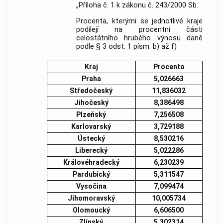
„Příloha č. 1 k zákonu č. 243/2000 Sb.
Procenta, kterými se jednotlivé kraje
podílejí na procentní části
celostátního hrubého výnosu daně
podle § 3 odst. 1 písm. b) až f)
Kraj
Procento
Praha
5,026663
Středočeský
11,836032
Jihočeský
8,386498
Plzeňský
7,256508
Karlovarský
3,729188
Ústecký
8,530216
Liberecký
5,022286
Královéhradecký
6,230239
Pardubický
5,311547
Vysočina
7,099474
Jihomoravský
10,005734
Olomoucký
6,606500
Zlínský
5,302314