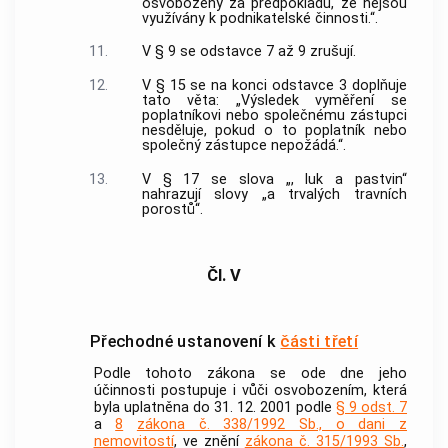
osvobozeny za předpokladu, že nejsou
využívány k podnikatelské činnosti.“.
11.
V § 9 se odstavce 7 až 9 zrušují.
12.
V § 15 se na konci odstavce 3 doplňuje
tato věta: „Výsledek vyměření se
poplatníkovi nebo společnému zástupci
nesděluje, pokud o to poplatník nebo
společný zástupce nepožádá.“.
13.
V § 17 se slova „, luk a pastvin“
nahrazují slovy „a trvalých travních
porostů“.
Čl. V
Přechodné ustanovení k
části třetí
Podle tohoto zákona se ode dne jeho
účinnosti postupuje i vůči osvobozením, která
byla uplatněna do 31. 12. 2001 podle
§ 9 odst. 7
a
8
zákona č. 338/1992 Sb., o dani z
nemovitostí
, ve znění
zákona č. 315/1993 Sb.
,