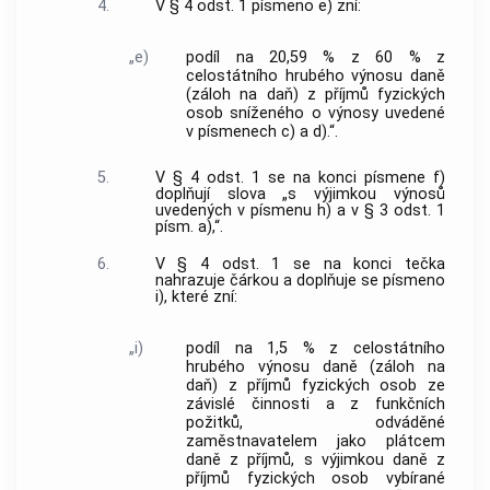
4.
V § 4 odst. 1 písmeno e) zní:
„e)
podíl na 20,59 % z 60 % z
celostátního hrubého výnosu daně
(záloh na daň) z příjmů fyzických
osob sníženého o výnosy uvedené
v písmenech c) a d).“.
5.
V § 4 odst. 1 se na konci písmene f)
doplňují slova „s výjimkou výnosů
uvedených v písmenu h) a v § 3 odst. 1
písm. a),“.
6.
V § 4 odst. 1 se na konci tečka
nahrazuje čárkou a doplňuje se písmeno
i), které zní:
„i)
podíl na 1,5 % z celostátního
hrubého výnosu daně (záloh na
daň) z příjmů fyzických osob ze
závislé činnosti a z funkčních
požitků, odváděné
zaměstnavatelem jako plátcem
daně z příjmů, s výjimkou daně z
příjmů fyzických osob vybírané