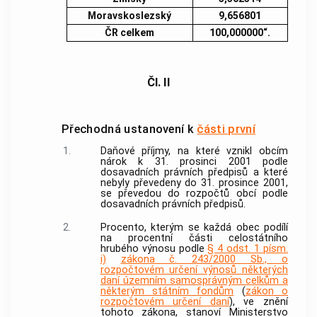
Moravskoslezský
9,656801
ČR celkem
100,000000“.
Čl. II
Přechodná ustanovení k
části první
1.
Daňové příjmy, na které vznikl obcím
nárok k 31. prosinci 2001 podle
dosavadních právních předpisů a které
nebyly převedeny do 31. prosince 2001,
se převedou do rozpočtů obcí podle
dosavadních právních předpisů.
2.
Procento, kterým se každá obec podílí
na procentní části celostátního
hrubého výnosu podle
§ 4 odst. 1 písm.
i)
zákona č. 243/2000 Sb., o
rozpočtovém určení výnosů některých
daní územním samosprávným celkům a
některým státním fondům
(
zákon o
rozpočtovém určení daní
), ve znění
tohoto zákona, stanoví Ministerstvo