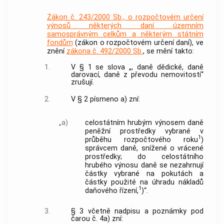
Zákon č. 243/2000 Sb., o rozpočtovém určení
výnosů některých daní územním
samosprávným celkům a některým státním
fondům
(zákon o rozpočtovém určení daní), ve
znění
zákona č. 492/2000 Sb.
, se mění takto:
1.
V § 1 se slova „, daně dědické, daně
darovací, daně z převodu nemovitostí“
zrušují.
2.
V § 2 písmeno a) zní:
„a)
celostátním hrubým výnosem daně
peněžní prostředky vybrané v
1
průběhu rozpočtového roku
)
správcem daně, snížené o vrácené
prostředky; do celostátního
hrubého výnosu daně se nezahrnují
částky vybrané na pokutách a
částky použité na úhradu nákladů
1
daňového řízení,
)“.
3.
§ 3 včetně nadpisu a poznámky pod
čarou č. 4a) zní: