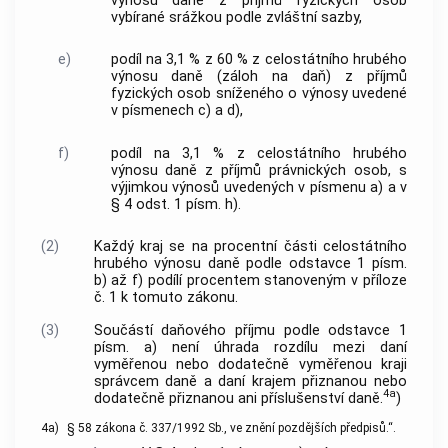
výnosu daně z příjmů fyzických osob
vybírané srážkou podle zvláštní sazby,
e)
podíl na 3,1 % z 60 % z celostátního hrubého
výnosu daně (záloh na daň) z příjmů
fyzických osob sníženého o výnosy uvedené
v písmenech c) a d),
f)
podíl na 3,1 % z celostátního hrubého
výnosu daně z příjmů právnických osob, s
výjimkou výnosů uvedených v písmenu a) a v
§ 4 odst. 1 písm. h).
(2)
Každý kraj se na procentní části celostátního
hrubého výnosu daně podle odstavce 1 písm.
b) až f) podílí procentem stanoveným v příloze
č. 1 k tomuto zákonu.
(3)
Součástí daňového příjmu podle odstavce 1
písm. a) není úhrada rozdílu mezi daní
vyměřenou nebo dodatečně vyměřenou kraji
správcem daně a daní krajem přiznanou nebo
4a
dodatečně přiznanou ani příslušenství daně.
)
4a)
§ 58 zákona č. 337/1992 Sb., ve znění pozdějších předpisů.“.