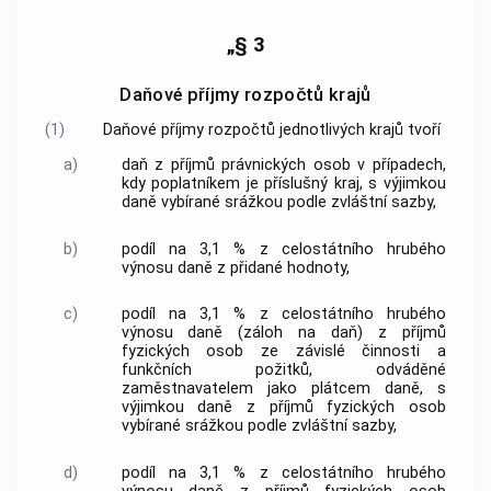
„§ 3
Daňové příjmy rozpočtů krajů
(1)
Daňové příjmy rozpočtů jednotlivých krajů tvoří
a)
daň z příjmů právnických osob v případech,
kdy poplatníkem je příslušný kraj, s výjimkou
daně vybírané srážkou podle zvláštní sazby,
b)
podíl na 3,1 % z celostátního hrubého
výnosu daně z přidané hodnoty,
c)
podíl na 3,1 % z celostátního hrubého
výnosu daně (záloh na daň) z příjmů
fyzických osob ze závislé činnosti a
funkčních požitků, odváděné
zaměstnavatelem jako plátcem daně, s
výjimkou daně z příjmů fyzických osob
vybírané srážkou podle zvláštní sazby,
d)
podíl na 3,1 % z celostátního hrubého