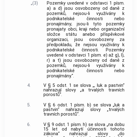
„(3)
Pozemky uvedené v odstavci 1 písm.
a) a d) jsou osvobozeny od daně z
pozemků, nejsou-li využívány k
podnikatelské činnosti nebo
pronajímány; jsou-li tyto pozemky
pronajaty obci, kraji nebo organizační
složce státu anebo příspěvkové
organizaci, jsou osvobozeny za
předpokladu, že nejsou využívány k
podnikatelské činnosti. Pozemky
uvedené v odstavci 1 písm. e) až g), l),
r) a t) jsou osvobozeny od daně z
pozemků, nejsou-li využívány k
podnikatelské činnosti nebo
pronajímány.“.
4.
V § 5 odst. 1 se slova „, luk a pastvin“
nahrazují slovy „a trvalých travních
porostů“.
5.
V § 6 odst. 1 písm. b) se slova „luk a
pastvin“ nahrazují slovy „trvalých
travních porostů“.
6.
V § 9 odst. 1 písm. h) se slova „na dobu
15 let od nabytí účinnosti tohoto
zákona“ nahrazují slovy „do