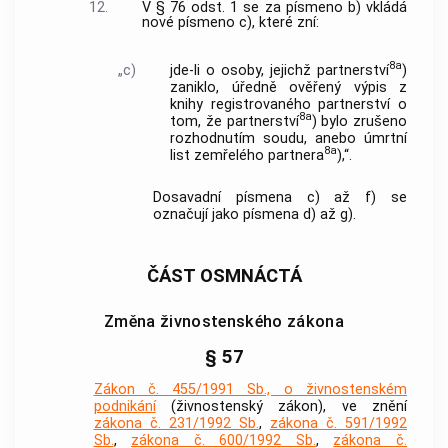
12.
V § 76 odst. 1 se za písmeno b) vkládá
nové písmeno c), které zní:
8a
„c)
jde-li o osoby, jejichž partnerství
)
zaniklo, úředně ověřený výpis z
knihy registrovaného partnerství o
8a
tom, že partnerství
) bylo zrušeno
rozhodnutím soudu, anebo úmrtní
8a
list zemřelého partnera
),“.
Dosavadní písmena c) až f) se
označují jako písmena d) až g).
ČÁST OSMNÁCTÁ
Změna živnostenského zákona
§ 57
Zákon č. 455/1991 Sb., o živnostenském
podnikání
(živnostenský zákon), ve znění
zákona č. 231/1992 Sb.
,
zákona č. 591/1992
Sb.
,
zákona č. 600/1992 Sb.
,
zákona č.