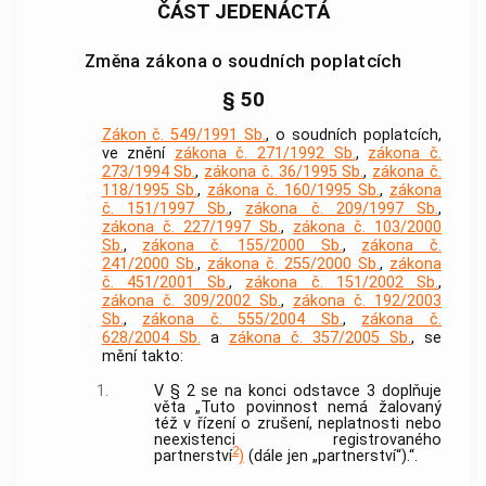
ČÁST JEDENÁCTÁ
Změna zákona o soudních poplatcích
§ 50
Zákon č. 549/1991 Sb.
, o soudních poplatcích,
ve znění
zákona č. 271/1992 Sb.
,
zákona č.
273/1994 Sb.
,
zákona č. 36/1995 Sb.
,
zákona č.
118/1995 Sb.
,
zákona č. 160/1995 Sb.
,
zákona
č. 151/1997 Sb.
,
zákona č. 209/1997 Sb.
,
zákona č. 227/1997 Sb.
,
zákona č. 103/2000
Sb.
,
zákona č. 155/2000 Sb.
,
zákona č.
241/2000 Sb.
,
zákona č. 255/2000 Sb.
,
zákona
č. 451/2001 Sb.
,
zákona č. 151/2002 Sb.
,
zákona č. 309/2002 Sb.
,
zákona č. 192/2003
Sb.
,
zákona č. 555/2004 Sb.
,
zákona č.
628/2004 Sb.
a
zákona č. 357/2005 Sb.
, se
mění takto:
1.
V § 2 se na konci odstavce 3 doplňuje
věta „Tuto povinnost nemá žalovaný
též v řízení o zrušení, neplatnosti nebo
neexistenci registrovaného
2
partnerství
)
(dále jen „partnerství“).“.