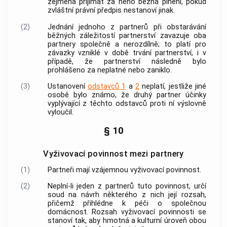
zejména přijímat za něho běžná plnění, pokud
zvláštní právní předpis nestanoví jinak.
(2)
Jednání jednoho z partnerů při obstarávání
běžných záležitostí partnerství zavazuje oba
partnery společně a nerozdílně; to platí pro
závazky vzniklé v době trvání partnerství, i v
případě, že partnerství následně bylo
prohlášeno za neplatné nebo zaniklo.
(3)
Ustanovení
odstavců 1
a
2
neplatí, jestliže jiné
osobě bylo známo, že druhý partner účinky
vyplývající z těchto odstavců proti ní výslovně
vyloučil.
§ 10
Vyživovací povinnost mezi partnery
(1)
Partneři mají vzájemnou vyživovací povinnost.
(2)
Neplní-li jeden z partnerů tuto povinnost, určí
soud na návrh některého z nich její rozsah,
přičemž přihlédne k péči o společnou
domácnost. Rozsah vyživovací povinnosti se
stanoví tak, aby hmotná a kulturní úroveň obou