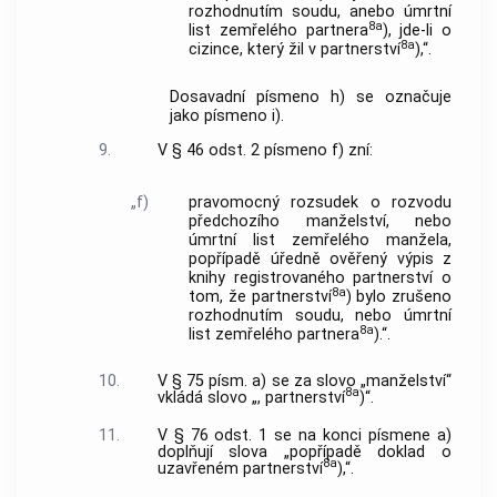
rozhodnutím soudu, anebo úmrtní
8a
list zemřelého partnera
), jde-li o
8a
cizince, který žil v partnerství
),“.
Dosavadní písmeno h) se označuje
jako písmeno i).
9.
V § 46 odst. 2 písmeno f) zní:
„f)
pravomocný rozsudek o rozvodu
předchozího manželství, nebo
úmrtní list zemřelého manžela,
popřípadě úředně ověřený výpis z
knihy registrovaného partnerství o
8a
tom, že partnerství
) bylo zrušeno
rozhodnutím soudu, nebo úmrtní
8a
list zemřelého partnera
).“.
10.
V § 75 písm. a) se za slovo „manželství“
8a
vkládá slovo „, partnerství
)“.
11.
V § 76 odst. 1 se na konci písmene a)
doplňují slova „popřípadě doklad o
8a
uzavřeném partnerství
),“.