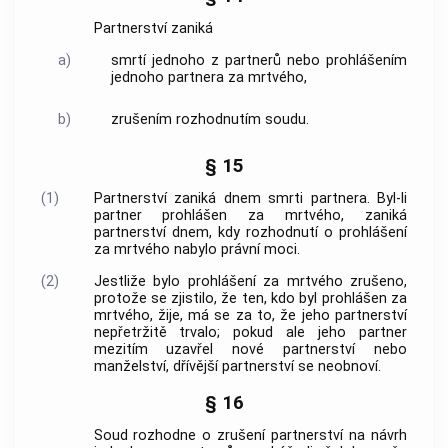
Partnerství zaniká
a)
smrtí jednoho z partnerů nebo prohlášením
jednoho partnera za mrtvého,
b)
zrušením rozhodnutím soudu.
§ 15
(1)
Partnerství zaniká dnem smrti partnera. Byl-li
partner prohlášen za mrtvého, zaniká
partnerství dnem, kdy rozhodnutí o prohlášení
za mrtvého nabylo právní moci.
(2)
Jestliže bylo prohlášení za mrtvého zrušeno,
protože se zjistilo, že ten, kdo byl prohlášen za
mrtvého, žije, má se za to, že jeho partnerství
nepřetržitě trvalo; pokud ale jeho partner
mezitím uzavřel nové partnerství nebo
manželství, dřívější partnerství se neobnoví.
§ 16
Soud rozhodne o zrušení partnerství na návrh