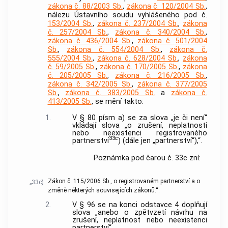
zákona č. 88/2003 Sb.
,
zákona č. 120/2004 Sb.
,
nálezu Ústavního soudu vyhlášeného pod č.
153/2004 Sb.
,
zákona č. 237/2004 Sb.
,
zákona
č. 257/2004 Sb.
,
zákona č. 340/2004 Sb.
,
zákona č. 436/2004 Sb.
,
zákona č. 501/2004
Sb.
,
zákona č. 554/2004 Sb.
,
zákona č.
555/2004 Sb.
,
zákona č. 628/2004 Sb.
,
zákona
č. 59/2005 Sb.
,
zákona č. 170/2005 Sb.
,
zákona
č. 205/2005 Sb.
,
zákona č. 216/2005 Sb.
,
zákona č. 342/2005 Sb.
,
zákona č. 377/2005
Sb.
,
zákona č. 383/2005 Sb.
a
zákona č.
413/2005 Sb.
, se mění takto:
1.
V § 80 písm a) se za slova „je či není“
vkládají slova „o zrušení, neplatnosti
nebo neexistenci registrovaného
33c
partnerství
) (dále jen „partnerství“),“.
Poznámka pod čarou č. 33c zní:
Zákon č. 115/2006 Sb., o registrovaném partnerství a o
„33c)
změně některých souvisejících zákonů.“.
2.
V § 96 se na konci odstavce 4 doplňují
slova „anebo o zpětvzetí návrhu na
zrušení, neplatnost nebo neexistenci
partnerství“.