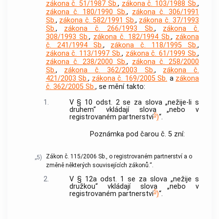
zákona č. 51/1987 Sb.
,
zákona č. 103/1988 Sb.
,
zákona č. 180/1990 Sb.
,
zákona č. 306/1991
Sb.
,
zákona č. 582/1991 Sb.
,
zákona č. 37/1993
Sb.
,
zákona č. 266/1993 Sb.
,
zákona č.
308/1993 Sb.
,
zákona č. 182/1994 Sb.
,
zákona
č. 241/1994 Sb.
,
zákona č. 118/1995 Sb.
,
zákona č. 113/1997 Sb.
,
zákona č. 61/1999 Sb.
,
zákona č. 238/2000 Sb.
,
zákona č. 258/2000
Sb.
,
zákona č. 362/2003 Sb.
,
zákona č.
421/2003 Sb.
,
zákona č. 169/2005 Sb.
a
zákona
č. 362/2005 Sb.
, se mění takto:
1.
V § 10 odst. 2 se za slova „nežije-li s
druhem“ vkládají slova „nebo v
5
registrovaném partnerství
)
“.
Poznámka pod čarou č. 5 zní:
Zákon č. 115/2006 Sb., o registrovaném partnerství a o
„5)
změně některých souvisejících zákonů.“.
2.
V § 12a odst. 1 se za slova „nežije s
družkou“ vkládají slova „nebo v
5
registrovaném partnerství
)
“.