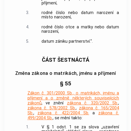
příjmení,
3.
rodné číslo nebo datum narození a
místo narození,
4.
rodné číslo otce a matky nebo datum
narození,
5.
datum zániku partnerství.“.
ČÁST ŠESTNÁCTÁ
Změna zákona o matrikách, jménu a příjmení
§ 55
Zákon č. 301/2000 Sb., o matrikách, jménu a
příjmení a o změně některých souvisejících
zákonů
, ve znění
zákona č. 320/2002 Sb.
,
zákona č. 578/2002 Sb.
,
zákona č. 165/2004
Sb.
,
zákona č. 422/2004 Sb.
a
zákona č.
499/2004 Sb.
, se mění takto:
1.
V § 1 odst. 1 se za slova „uzavření