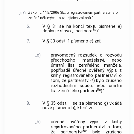
Zákon č. 115/2006 Sb., o registrovaném partnerství a o
„8a)
změně některých souvisejících zákonů.“.
6.
V § 31 se na konci textu písmene e)
8a
doplňuje slovo „, partnera
)“.
7.
V § 33 odst. 1 písmeno e) zní:
„e)
pravomocný rozsudek o rozvodu
předchozího manželství, nebo
úmrtní list zemřelého manžela,
popřípadě úředně ověřený výpis z
knihy registrovaného partnerství o
8a
tom, že partnerství
) bylo zrušeno
rozhodnutím soudu, nebo úmrtní
8a
list zemřelého partnera
).“.
8.
V § 35 odst. 1 se za písmeno g) vkládá
nové písmeno h), které zní:
„h)
úředně ověřený výpis z knihy
registrovaného partnerství o tom,
8a
že partnerství
) bylo zrušeno