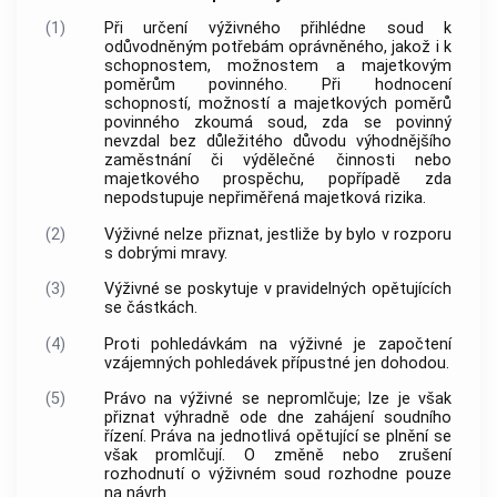
(1)
Při určení výživného přihlédne soud k
odůvodněným potřebám oprávněného, jakož i k
schopnostem, možnostem a majetkovým
poměrům povinného. Při hodnocení
schopností, možností a majetkových poměrů
povinného zkoumá soud, zda se povinný
nevzdal bez důležitého důvodu výhodnějšího
zaměstnání či výdělečné činnosti nebo
majetkového prospěchu, popřípadě zda
nepodstupuje nepřiměřená majetková rizika.
(2)
Výživné nelze přiznat, jestliže by bylo v rozporu
s dobrými mravy.
(3)
Výživné se poskytuje v pravidelných opětujících
se částkách.
(4)
Proti pohledávkám na výživné je započtení
vzájemných pohledávek přípustné jen dohodou.
(5)
Právo na výživné se nepromlčuje; lze je však
přiznat výhradně ode dne zahájení soudního
řízení. Práva na jednotlivá opětující se plnění se
však promlčují. O změně nebo zrušení
rozhodnutí o výživném soud rozhodne pouze
na návrh.