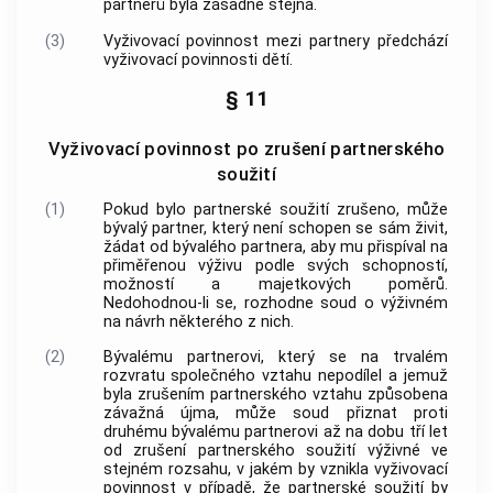
partnerů byla zásadně stejná.
(3)
Vyživovací povinnost mezi partnery předchází
vyživovací povinnosti dětí.
§ 11
Vyživovací povinnost po zrušení partnerského
soužití
(1)
Pokud bylo partnerské soužití zrušeno, může
bývalý partner, který není schopen se sám živit,
žádat od bývalého partnera, aby mu přispíval na
přiměřenou výživu podle svých schopností,
možností a majetkových poměrů.
Nedohodnou-li se, rozhodne soud o výživném
na návrh některého z nich.
(2)
Bývalému partnerovi, který se na trvalém
rozvratu společného vztahu nepodílel a jemuž
byla zrušením partnerského vztahu způsobena
závažná újma, může soud přiznat proti
druhému bývalému partnerovi až na dobu tří let
od zrušení partnerského soužití výživné ve
stejném rozsahu, v jakém by vznikla vyživovací
povinnost v případě, že partnerské soužití by