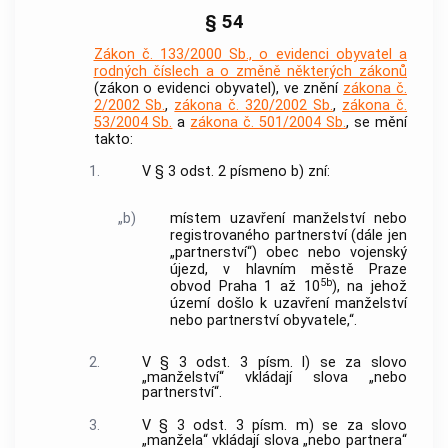
§ 54
Zákon č. 133/2000 Sb., o evidenci obyvatel a
rodných číslech a o změně některých zákonů
(zákon o evidenci obyvatel), ve znění
zákona č.
2/2002 Sb.
,
zákona č. 320/2002 Sb.
,
zákona č.
53/2004 Sb.
a
zákona č. 501/2004 Sb.
, se mění
takto:
1.
V § 3 odst. 2 písmeno b) zní:
„b)
místem uzavření manželství nebo
registrovaného partnerství (dále jen
„partnerství“) obec nebo vojenský
újezd, v hlavním městě Praze
5b
obvod Praha 1 až 10
), na jehož
území došlo k uzavření manželství
nebo partnerství obyvatele,“.
2.
V § 3 odst. 3 písm. l) se za slovo
„manželství“ vkládají slova „nebo
partnerství“.
3.
V § 3 odst. 3 písm. m) se za slovo
„manžela“ vkládají slova „nebo partnera“