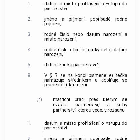
1.
datum a místo prohlášení o vstupu do
partnerství,
2.
jméno a příjmení, popřípadě rodné
příjmení,
3.
rodné číslo nebo datum narození a
místo narození,
4.
rodné číslo otce a matky nebo datum
narození,
5.
datum zániku partnerství.“.
8.
V § 7 se na konci písmene e) tečka
nahrazuje středníkem a doplňuje se
písmeno f), které zní:
„f)
matriční úřad, před kterým se
uzavírá partnerství, z knihy
partnerství, kterou vede, v rozsahu
1.
datum a místo prohlášení o vstupu do
partnerství,
2.
jméno a příjmení, popřípadě rodné