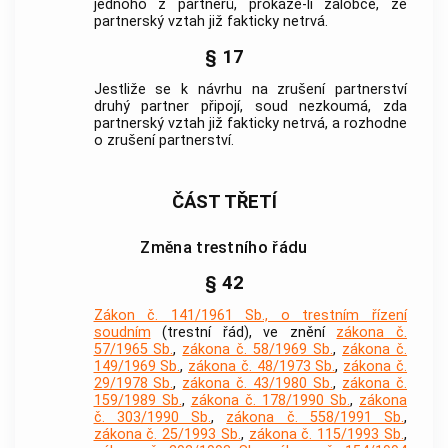
jednoho z partnerů, prokáže-li žalobce, že
partnerský vztah již fakticky netrvá.
§ 17
Jestliže se k návrhu na zrušení partnerství
druhý partner připojí, soud nezkoumá, zda
partnerský vztah již fakticky netrvá, a rozhodne
o zrušení partnerství.
ČÁST TŘETÍ
Změna trestního řádu
§ 42
Zákon č. 141/1961 Sb., o trestním řízení
soudním
(trestní řád), ve znění
zákona č.
57/1965 Sb.
,
zákona č. 58/1969 Sb.
,
zákona č.
149/1969 Sb.
,
zákona č. 48/1973 Sb.
,
zákona č.
29/1978 Sb.
,
zákona č. 43/1980 Sb.
,
zákona č.
159/1989 Sb.
,
zákona č. 178/1990 Sb.
,
zákona
č. 303/1990 Sb.
,
zákona č. 558/1991 Sb.
,
zákona č. 25/1993 Sb.
,
zákona č. 115/1993 Sb.
,