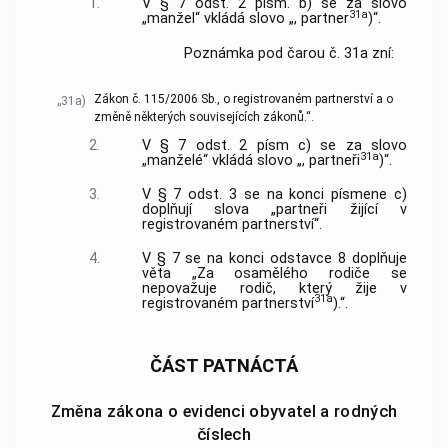
1.
V § 7 odst. 2 písm. b) se za slovo
31a
„manžel“ vkládá slovo „, partner
)“.
Poznámka pod čarou č. 31a zní:
Zákon č. 115/2006 Sb., o registrovaném partnerství a o
„31a)
změně některých souvisejících zákonů.“.
2.
V § 7 odst. 2 písm c) se za slovo
31a
„manželé“ vkládá slovo „, partneři
)“.
3.
V § 7 odst. 3 se na konci písmene c)
doplňují slova „partneři žijící v
registrovaném partnerství“.
4.
V § 7 se na konci odstavce 8 doplňuje
věta „Za osamělého rodiče se
nepovažuje rodič, který žije v
31a
registrovaném partnerství
).“.
ČÁST PATNÁCTÁ
Změna zákona o evidenci obyvatel a rodných
číslech