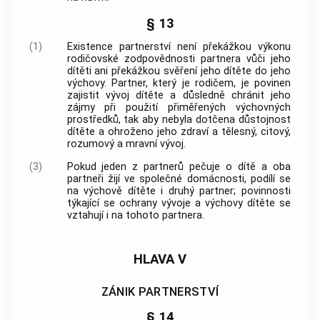
§ 13
(1)
Existence partnerství není překážkou výkonu
rodičovské zodpovědnosti partnera vůči jeho
dítěti ani překážkou svěření jeho dítěte do jeho
výchovy. Partner, který je rodičem, je povinen
zajistit vývoj dítěte a důsledně chránit jeho
zájmy při použití přiměřených výchovných
prostředků, tak aby nebyla dotčena důstojnost
dítěte a ohroženo jeho zdraví a tělesný, citový,
rozumový a mravní vývoj.
(3)
Pokud jeden z partnerů pečuje o dítě a oba
partneři žijí ve společné domácnosti, podílí se
na výchově dítěte i druhý partner; povinnosti
týkající se ochrany vývoje a výchovy dítěte se
vztahují i na tohoto partnera.
HLAVA V
ZÁNIK PARTNERSTVÍ
§ 14