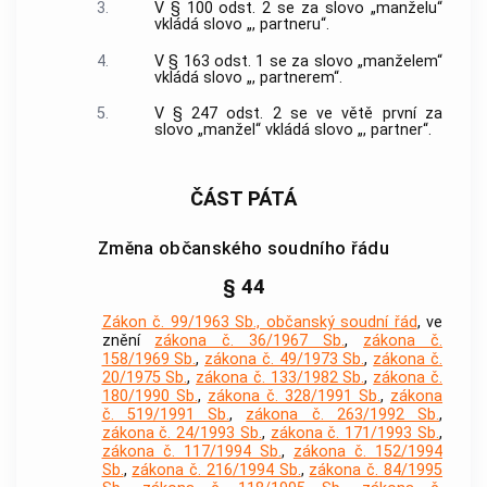
3.
V § 100 odst. 2 se za slovo „manželu“
vkládá slovo „, partneru“.
4.
V § 163 odst. 1 se za slovo „manželem“
vkládá slovo „, partnerem“.
5.
V § 247 odst. 2 se ve větě první za
slovo „manžel“ vkládá slovo „, partner“.
ČÁST PÁTÁ
Změna občanského soudního řádu
§ 44
Zákon č. 99/1963 Sb., občanský soudní řád
, ve
znění
zákona č. 36/1967 Sb.
,
zákona č.
158/1969 Sb.
,
zákona č. 49/1973 Sb.
,
zákona č.
20/1975 Sb.
,
zákona č. 133/1982 Sb.
,
zákona č.
180/1990 Sb.
,
zákona č. 328/1991 Sb.
,
zákona
č. 519/1991 Sb.
,
zákona č. 263/1992 Sb.
,
zákona č. 24/1993 Sb.
,
zákona č. 171/1993 Sb.
,
zákona č. 117/1994 Sb.
,
zákona č. 152/1994
Sb.
,
zákona č. 216/1994 Sb.
,
zákona č. 84/1995