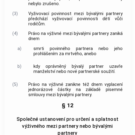
nebylo zrušeno.
(3)
Vyživovací povinnost mezi bývalými partnery
předchází vyživovací povinnosti dětí vůči
rodičům.
(4)
Právo na výživné mezi bývalými partnery zaniká
dnem
a)
smrti povinného partnera nebo jeho
prohlášením za mrtvého, anebo
b)
kdy oprávněný bývalý partner uzavře
manželství nebo nové partnerské soužití.
(5)
Právo na výživné zanikne též dnem vyplacení
jednorázové částky na základě písemné
smlouvy mezi bývalými partnery.
§ 12
Společné ustanovení pro určení a splatnost
výživného mezi partnery nebo bývalými
partnery