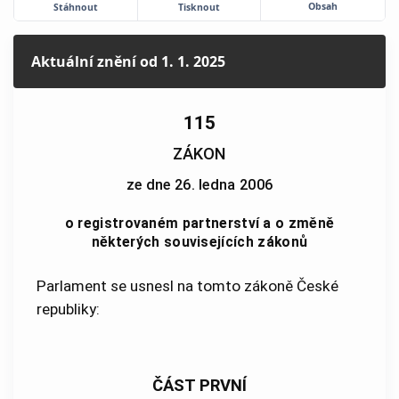
Obsah
Stáhnout
Tisknout
Aktuální znění
od 1. 1. 2025
115
ZÁKON
ze dne 26. ledna 2006
o registrovaném partnerství a o změně
některých souvisejících zákonů
Parlament se usnesl na tomto zákoně České
republiky:
ČÁST PRVNÍ