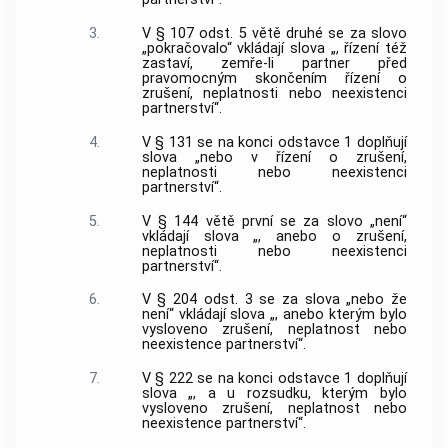
3.
V § 107 odst. 5 větě druhé se za slovo
„pokračovalo“ vkládají slova „, řízení též
zastaví, zemře-li partner před
pravomocným skončením řízení o
zrušení, neplatnosti nebo neexistenci
partnerství“.
4.
V § 131 se na konci odstavce 1 doplňují
slova „nebo v řízení o zrušení,
neplatnosti nebo neexistenci
partnerství“.
5.
V § 144 větě první se za slovo „není“
vkládají slova „, anebo o zrušení,
neplatnosti nebo neexistenci
partnerství“.
6.
V § 204 odst. 3 se za slova „nebo že
není“ vkládají slova „, anebo kterým bylo
vysloveno zrušení, neplatnost nebo
neexistence partnerství“.
7.
V § 222 se na konci odstavce 1 doplňují
slova „, a u rozsudku, kterým bylo
vysloveno zrušení, neplatnost nebo
neexistence partnerství“.