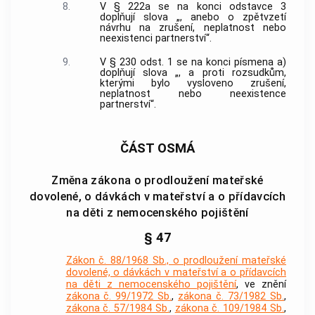
8.
V § 222a se na konci odstavce 3
doplňují slova „, anebo o zpětvzetí
návrhu na zrušení, neplatnost nebo
neexistenci partnerství“.
9.
V § 230 odst. 1 se na konci písmena a)
doplňují slova „, a proti rozsudkům,
kterými bylo vysloveno zrušení,
neplatnost nebo neexistence
partnerství“.
ČÁST OSMÁ
Změna zákona o prodloužení mateřské
dovolené, o dávkách v mateřství a o přídavcích
na děti z nemocenského pojištění
§ 47
Zákon č. 88/1968 Sb., o prodloužení mateřské
dovolené, o dávkách v mateřství a o přídavcích
na děti z nemocenského pojištění
, ve znění
zákona č. 99/1972 Sb.
,
zákona č. 73/1982 Sb.
,
zákona č. 57/1984 Sb.
,
zákona č. 109/1984 Sb.
,