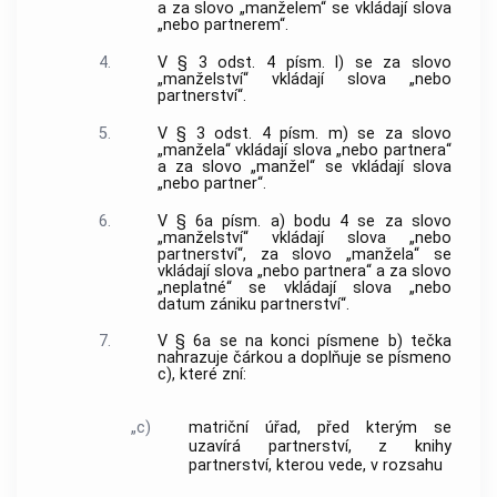
a za slovo „manželem“ se vkládají slova
„nebo partnerem“.
4.
V § 3 odst. 4 písm. l) se za slovo
„manželství“ vkládají slova „nebo
partnerství“.
5.
V § 3 odst. 4 písm. m) se za slovo
„manžela“ vkládají slova „nebo partnera“
a za slovo „manžel“ se vkládají slova
„nebo partner“.
6.
V § 6a písm. a) bodu 4 se za slovo
„manželství“ vkládají slova „nebo
partnerství“, za slovo „manžela“ se
vkládají slova „nebo partnera“ a za slovo
„neplatné“ se vkládají slova „nebo
datum zániku partnerství“.
7.
V § 6a se na konci písmene b) tečka
nahrazuje čárkou a doplňuje se písmeno
c), které zní:
„c)
matriční úřad, před kterým se
uzavírá partnerství, z knihy
partnerství, kterou vede, v rozsahu