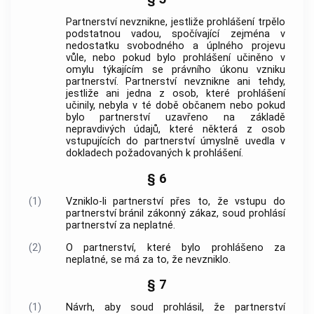
Partnerství nevznikne, jestliže prohlášení trpělo
podstatnou vadou, spočívající zejména v
nedostatku svobodného a úplného projevu
vůle, nebo pokud bylo prohlášení učiněno v
omylu týkajícím se právního úkonu vzniku
partnerství. Partnerství nevznikne ani tehdy,
jestliže ani jedna z osob, které prohlášení
učinily, nebyla v té době občanem nebo pokud
bylo partnerství uzavřeno na základě
nepravdivých údajů, které některá z osob
vstupujících do partnerství úmyslně uvedla v
dokladech požadovaných k prohlášení.
§ 6
(1)
Vzniklo-li partnerství přes to, že vstupu do
partnerství bránil zákonný zákaz, soud prohlásí
partnerství za neplatné.
(2)
O partnerství, které bylo prohlášeno za
neplatné, se má za to, že nevzniklo.
§ 7
(1)
Návrh, aby soud prohlásil, že partnerství