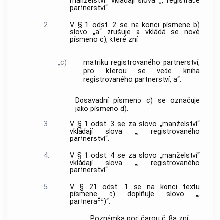
manželství“ vkládají slova „, registrace
partnerství“.
2.
V § 1 odst. 2 se na konci písmene b)
slovo „a“ zrušuje a vkládá se nové
písmeno c), které zní:
„c)
matriku registrovaného partnerství,
pro kterou se vede kniha
registrovaného partnerství, a“.
Dosavadní písmeno c) se označuje
jako písmeno d).
3.
V § 1 odst. 3 se za slovo „manželství“
vkládají slova „, registrovaného
partnerství“.
4.
V § 1 odst. 4 se za slovo „manželství“
vkládají slova „, registrovaného
partnerství“.
5.
V § 21 odst. 1 se na konci textu
písmene c) doplňuje slovo „,
8a
partnera
)“.
Poznámka pod čarou č. 8a zní: