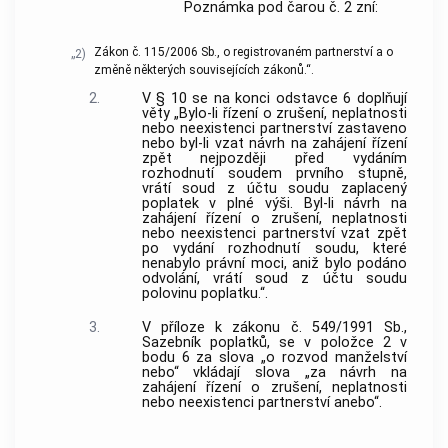
Poznámka pod čarou č. 2 zní:
Zákon č. 115/2006 Sb., o registrovaném partnerství a o
„2)
změně některých souvisejících zákonů.“.
2.
V § 10 se na konci odstavce 6 doplňují
věty „Bylo-li řízení o zrušení, neplatnosti
nebo neexistenci partnerství zastaveno
nebo byl-li vzat návrh na zahájení řízení
zpět nejpozději před vydáním
rozhodnutí soudem prvního stupně,
vrátí soud z účtu soudu zaplacený
poplatek v plné výši. Byl-li návrh na
zahájení řízení o zrušení, neplatnosti
nebo neexistenci partnerství vzat zpět
po vydání rozhodnutí soudu, které
nenabylo právní moci, aniž bylo podáno
odvolání, vrátí soud z účtu soudu
polovinu poplatku.“.
3.
V příloze k zákonu č. 549/1991 Sb.,
Sazebník poplatků, se v položce 2 v
bodu 6 za slova „o rozvod manželství
nebo“ vkládají slova „za návrh na
zahájení řízení o zrušení, neplatnosti
nebo neexistenci partnerství anebo“.