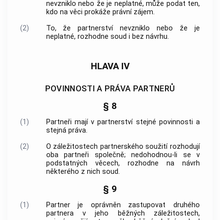
nevzniklo nebo že je neplatné, může podat ten,
kdo na věci prokáže právní zájem.
(2)
To, že partnerství nevzniklo nebo že je
neplatné, rozhodne soud i bez návrhu.
HLAVA IV
POVINNOSTI A PRÁVA PARTNERŮ
§ 8
(1)
Partneři mají v partnerství stejné povinnosti a
stejná práva.
(2)
O záležitostech partnerského soužití rozhodují
oba partneři společně; nedohodnou-li se v
podstatných věcech, rozhodne na návrh
některého z nich soud.
§ 9
(1)
Partner je oprávněn zastupovat druhého
partnera v jeho běžných záležitostech,