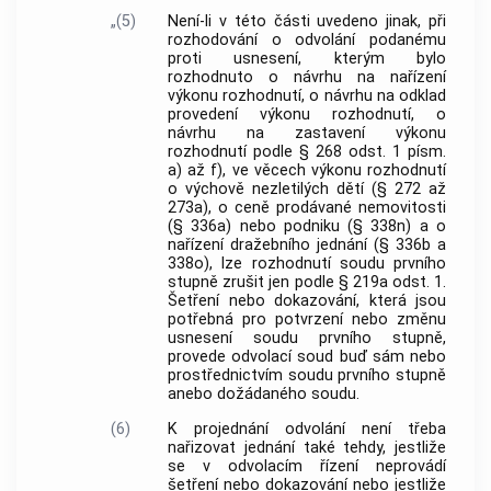
„(5)
Není-li v této části uvedeno jinak, při
rozhodování o odvolání podanému
proti usnesení, kterým bylo
rozhodnuto o návrhu na nařízení
výkonu rozhodnutí, o návrhu na odklad
provedení výkonu rozhodnutí, o
návrhu na zastavení výkonu
rozhodnutí podle § 268 odst. 1 písm.
a) až f), ve věcech výkonu rozhodnutí
o výchově nezletilých dětí (§ 272 až
273a), o ceně prodávané nemovitosti
(§ 336a) nebo podniku (§ 338n) a o
nařízení dražebního jednání (§ 336b a
338o), lze rozhodnutí soudu prvního
stupně zrušit jen podle § 219a odst. 1.
Šetření nebo dokazování, která jsou
potřebná pro potvrzení nebo změnu
usnesení soudu prvního stupně,
provede odvolací soud buď sám nebo
prostřednictvím soudu prvního stupně
anebo dožádaného soudu.
(6)
K projednání odvolání není třeba
nařizovat jednání také tehdy, jestliže
se v odvolacím řízení neprovádí
šetření nebo dokazování nebo jestliže