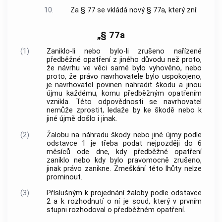
10.
Za § 77 se vkládá nový § 77a, který zní:
„§ 77a
(1)
Zaniklo-li nebo bylo-li zrušeno nařízené
předběžné opatření z jiného důvodu než proto,
že návrhu ve věci samé bylo vyhověno, nebo
proto, že právo navrhovatele bylo uspokojeno,
je navrhovatel povinen nahradit škodu a jinou
újmu každému, komu předběžným opatřením
vznikla. Této odpovědnosti se navrhovatel
nemůže zprostit, ledaže by ke škodě nebo k
jiné újmě došlo i jinak.
(2)
Žalobu na náhradu škody nebo jiné újmy podle
odstavce 1 je třeba podat nejpozději do 6
měsíců ode dne, kdy předběžné opatření
zaniklo nebo kdy bylo pravomocně zrušeno,
jinak právo zanikne. Zmeškání této lhůty nelze
prominout.
(3)
Příslušným k projednání žaloby podle odstavce
2 a k rozhodnutí o ní je soud, který v prvním
stupni rozhodoval o předběžném opatření.