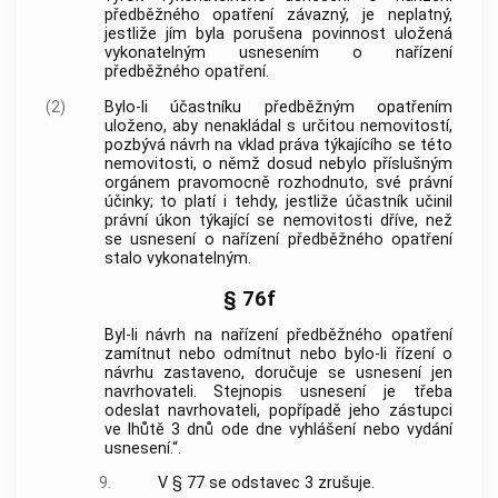
předběžného opatření závazný, je neplatný,
jestliže jím byla porušena povinnost uložená
vykonatelným usnesením o nařízení
předběžného opatření.
(2)
Bylo-li účastníku předběžným opatřením
uloženo, aby nenakládal s určitou nemovitostí,
pozbývá návrh na vklad práva týkajícího se této
nemovitosti, o němž dosud nebylo příslušným
orgánem pravomocně rozhodnuto, své právní
účinky; to platí i tehdy, jestliže účastník učinil
právní úkon týkající se nemovitosti dříve, než
se usnesení o nařízení předběžného opatření
stalo vykonatelným.
§ 76f
Byl-li návrh na nařízení předběžného opatření
zamítnut nebo odmítnut nebo bylo-li řízení o
návrhu zastaveno, doručuje se usnesení jen
navrhovateli. Stejnopis usnesení je třeba
odeslat navrhovateli, popřípadě jeho zástupci
ve lhůtě 3 dnů ode dne vyhlášení nebo vydání
usnesení.“.
9.
V § 77 se odstavec 3 zrušuje.