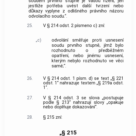
soudem prvního stupně je vadou řízení, jen
jestliže potřeba uvést další tvrzení nebo
důkazy vyplyne z odlišného právního názoru
odvolacího soudu.“.
25.
V § 214 odst. 2 písmeno c) zní:
„c)
odvolání směřuje proti usnesení
soudu prvního stupně, jímž bylo
rozhodnuto o předběžném
opatření, nebo jinému usnesení,
kterým nebylo rozhodnuto ve věci
samé;“.
26.
V § 214 odst. 1 písm. d) se text „§ 221
odst. 1“ nahrazuje textem „§ 219a odst.
1“.
27.
V § 214 odst. 3 se slova „postupuje
podle § 213“ nahrazují slovy „opakuje
nebo doplňuje dokazování“.
28.
§ 215 zní:
„§ 215