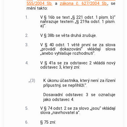
555/2004 Sb.
a
zákona č. 627/2004 Sb.
, se
mění takto:
1.
V § 16b se text „§ 221 odst. 1 písm. b)“
nahrazuje textem „§ 219a odst. 1 písm.
a)“.
2.
V § 38b se věta druhá zrušuje.
3.
V § 40 odst. 1 větě první se za slova
„provádí dokazování“ vkládají slova
„anebo vyhlašuje rozhodnutí“.
4.
V § 41a se za odstavec 2 vkládá nový
odstavec 3, který zní:
„(3)
K úkonu účastníka, který není za řízení
přípustný, se nepřihlíží.“.
Dosavadní odstavec 3 se označuje
jako odstavec 4.
5.
V § 74 odst. 2 se za slovo „jsou“ vkládají
slova „navrhovatel a“.
6.
§ 75 zní: