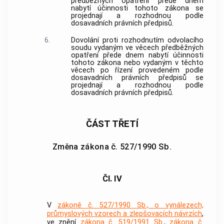
předběžných opatření přede dnem
nabytí účinnosti tohoto zákona se
projednají a rozhodnou podle
dosavadních právních předpisů.
6.
Dovolání proti rozhodnutím odvolacího
soudu vydaným ve věcech předběžných
opatření přede dnem nabytí účinnosti
tohoto zákona nebo vydaným v těchto
věcech po řízení provedeném podle
dosavadních právních předpisů se
projednají a rozhodnou podle
dosavadních právních předpisů.
ČÁST TŘETÍ
Změna zákona č. 527/1990 Sb.
Čl. IV
V
zákoně č. 527/1990 Sb., o vynálezech,
průmyslových vzorech a zlepšovacích návrzích
,
ve znění
zákona č. 519/1991 Sb.
,
zákona č.