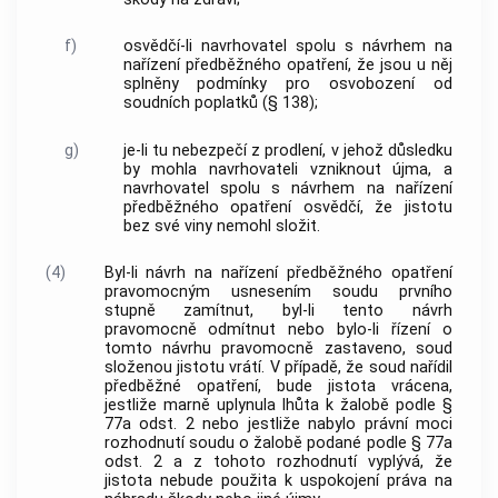
f)
osvědčí-li navrhovatel spolu s návrhem na
nařízení předběžného opatření, že jsou u něj
splněny podmínky pro osvobození od
soudních poplatků (§ 138);
g)
je-li tu nebezpečí z prodlení, v jehož důsledku
by mohla navrhovateli vzniknout újma, a
navrhovatel spolu s návrhem na nařízení
předběžného opatření osvědčí, že jistotu
bez své viny nemohl složit.
(4)
Byl-li návrh na nařízení předběžného opatření
pravomocným usnesením soudu prvního
stupně zamítnut, byl-li tento návrh
pravomocně odmítnut nebo bylo-li řízení o
tomto návrhu pravomocně zastaveno, soud
složenou jistotu vrátí. V případě, že soud nařídil
předběžné opatření, bude jistota vrácena,
jestliže marně uplynula lhůta k žalobě podle §
77a odst. 2 nebo jestliže nabylo právní moci
rozhodnutí soudu o žalobě podané podle § 77a
odst. 2 a z tohoto rozhodnutí vyplývá, že
jistota nebude použita k uspokojení práva na