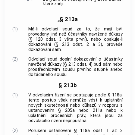
které znějí:
„§ 213a
(1)
Má-li odvolací soud za to, že mají být
provedeny jiné než účastníky navržené důkazy
(§ 120 odst. 3 věta první), nebo opakuje-li
dokazování (§ 213 odst. 2 a 3), provede
dokazování sám.
(2)
Odvolací soud doplní dokazování o účastníky
navržené důkazy (§ 213 odst. 4) buď sám nebo
prostřednictvím soudu prvního stupně anebo
dožádaného soudu.
§ 213b
(1)
V odvolacím řízení se postupuje podle § 118a;
tento postup však nemůže vést k uplatnění
nových skutečností nebo důkazů v rozporu s
ustanovením § 205a nebo 211a nebo k
uplatnění procesních práv, která jsou za
odvolacího řízení nepřípustná.
(2)
Porušení ustanovení § 118a odst. 1 až 3