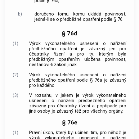
podle § 76a,
b)
doručeno tomu, komu ukládá povinnost,
jedná-li se o předběžné opatření podle § 76.
§ 76d
(1)
Výrok vykonatelného usnesení o nařízení
předběžného opatření je závazný jen pro
účastníky řízení a pro ty, kterým byla
předběžným opatřením uložena povinnost,
nestanoví-li zákon jinak.
(2)
Výrok vykonatelného usnesení o nařízení
předběžného opatření podle § 76a je závazný
pro každého.
(3)
V rozsahu, v jakém je výrok vykonatelného
usnesení o nařízení předběžného opatření
závazný pro účastníky řízení a popřípadě pro
jiné osoby, je závazný též pro všechny orgány.
§ 76e
(1)
Právní úkon, který byl učiněn tím, pro něhož je
výrok vykonatelného usnesení o nařízení