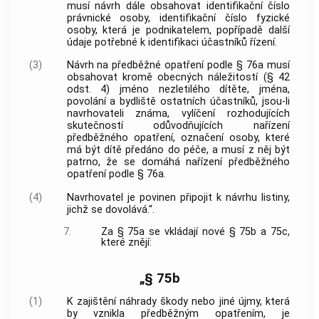
musí návrh dále obsahovat identifikační číslo
právnické osoby, identifikační číslo fyzické
osoby, která je podnikatelem, popřípadě další
údaje potřebné k identifikaci účastníků řízení.
(3)
Návrh na předběžné opatření podle § 76a musí
obsahovat kromě obecných náležitostí (§ 42
odst. 4) jméno nezletilého dítěte, jména,
povolání a bydliště ostatních účastníků, jsou-li
navrhovateli známa, vylíčení rozhodujících
skutečností odůvodňujících nařízení
předběžného opatření, označení osoby, které
má být dítě předáno do péče, a musí z něj být
patrno, že se domáhá nařízení předběžného
opatření podle § 76a.
(4)
Navrhovatel je povinen připojit k návrhu listiny,
jichž se dovolává.“.
7.
Za § 75a se vkládají nové § 75b a 75c,
které znějí:
„§ 75b
(1)
K zajištění náhrady škody nebo jiné újmy, která
by vznikla předběžným opatřením, je