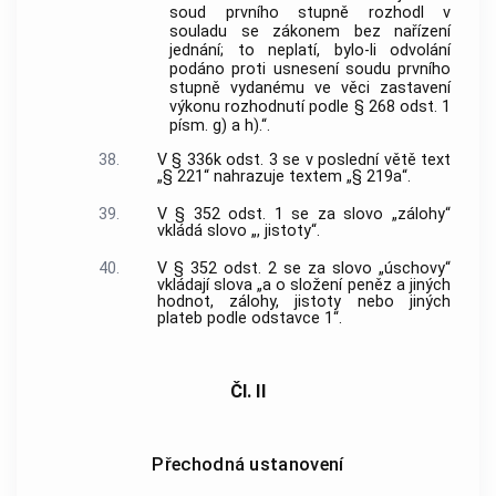
soud prvního stupně rozhodl v
souladu se zákonem bez nařízení
jednání; to neplatí, bylo-li odvolání
podáno proti usnesení soudu prvního
stupně vydanému ve věci zastavení
výkonu rozhodnutí podle § 268 odst. 1
písm. g) a h).“.
38.
V § 336k odst. 3 se v poslední větě text
„§ 221“ nahrazuje textem „§ 219a“.
39.
V § 352 odst. 1 se za slovo „zálohy“
vkládá slovo „, jistoty“.
40.
V § 352 odst. 2 se za slovo „úschovy“
vkládají slova „a o složení peněz a jiných
hodnot, zálohy, jistoty nebo jiných
plateb podle odstavce 1“.
Čl. II
Přechodná ustanovení