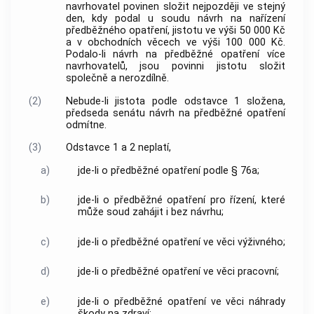
navrhovatel povinen složit nejpozději ve stejný
den, kdy podal u soudu návrh na nařízení
předběžného opatření, jistotu ve výši 50 000 Kč
a v obchodních věcech ve výši 100 000 Kč.
Podalo-li návrh na předběžné opatření více
navrhovatelů, jsou povinni jistotu složit
společně a nerozdílně.
(2)
Nebude-li jistota podle odstavce 1 složena,
předseda senátu návrh na předběžné opatření
odmítne.
(3)
Odstavce 1 a 2 neplatí,
a)
jde-li o předběžné opatření podle § 76a;
b)
jde-li o předběžné opatření pro řízení, které
může soud zahájit i bez návrhu;
c)
jde-li o předběžné opatření ve věci výživného;
d)
jde-li o předběžné opatření ve věci pracovní;
e)
jde-li o předběžné opatření ve věci náhrady
škody na zdraví;