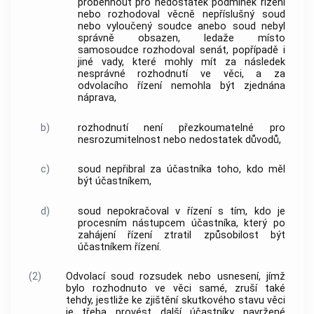
proběhnout pro nedostatek podmínek řízení
nebo rozhodoval věcně nepříslušný soud
nebo vyloučený soudce anebo soud nebyl
správně obsazen, ledaže místo
samosoudce rozhodoval senát, popřípadě i
jiné vady, které mohly mít za následek
nesprávné rozhodnutí ve věci, a za
odvolacího řízení nemohla být zjednána
náprava,
b)
rozhodnutí není přezkoumatelné pro
nesrozumitelnost nebo nedostatek důvodů,
c)
soud nepřibral za účastníka toho, kdo měl
být účastníkem,
d)
soud nepokračoval v řízení s tím, kdo je
procesním nástupcem účastníka, který po
zahájení řízení ztratil způsobilost být
účastníkem řízení.
(2)
Odvolací soud rozsudek nebo usnesení, jímž
bylo rozhodnuto ve věci samé, zruší také
tehdy, jestliže ke zjištění skutkového stavu věci
je třeba provést další účastníky navržené