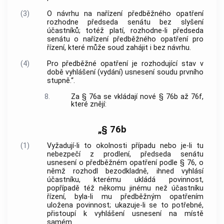
(3)
O návrhu na nařízení předběžného opatření
rozhodne předseda senátu bez slyšení
účastníků; totéž platí, rozhodne-li předseda
senátu o nařízení předběžného opatření pro
řízení, které může soud zahájit i bez návrhu.
(4)
Pro předběžné opatření je rozhodující stav v
době vyhlášení (vydání) usnesení soudu prvního
stupně.“.
8.
Za § 76a se vkládají nové § 76b až 76f,
které znějí:
„§ 76b
(1)
Vyžadují-li to okolnosti případu nebo je-li tu
nebezpečí z prodlení, předseda senátu
usnesení o předběžném opatření podle § 76, o
němž rozhodl bezodkladně, ihned vyhlásí
účastníku, kterému ukládá povinnost,
popřípadě též někomu jinému než účastníku
řízení, byla-li mu předběžným opatřením
uložena povinnost; ukazuje-li se to potřebné,
přistoupí k vyhlášení usnesení na místě
samém.