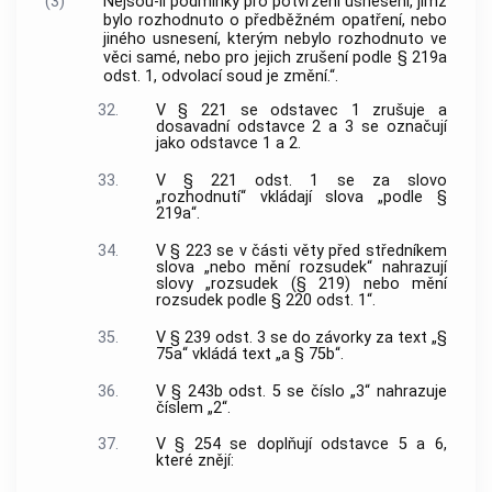
(3)
Nejsou-li podmínky pro potvrzení usnesení, jímž
bylo rozhodnuto o předběžném opatření, nebo
jiného usnesení, kterým nebylo rozhodnuto ve
věci samé, nebo pro jejich zrušení podle § 219a
odst. 1, odvolací soud je změní.“.
32.
V § 221 se odstavec 1 zrušuje a
dosavadní odstavce 2 a 3 se označují
jako odstavce 1 a 2.
33.
V § 221 odst. 1 se za slovo
„rozhodnutí“ vkládají slova „podle §
219a“.
34.
V § 223 se v části věty před středníkem
slova „nebo mění rozsudek“ nahrazují
slovy „rozsudek (§ 219) nebo mění
rozsudek podle § 220 odst. 1“.
35.
V § 239 odst. 3 se do závorky za text „§
75a“ vkládá text „a § 75b“.
36.
V § 243b odst. 5 se číslo „3“ nahrazuje
číslem „2“.
37.
V § 254 se doplňují odstavce 5 a 6,
které znějí: