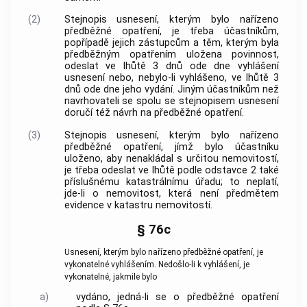
(2)
Stejnopis usnesení, kterým bylo nařízeno
předběžné opatření, je třeba účastníkům,
popřípadě jejich zástupcům a těm, kterým byla
předběžným opatřením uložena povinnost,
odeslat ve lhůtě 3 dnů ode dne vyhlášení
usnesení nebo, nebylo-li vyhlášeno, ve lhůtě 3
dnů ode dne jeho vydání. Jiným účastníkům než
navrhovateli se spolu se stejnopisem usnesení
doručí též návrh na předběžné opatření.
(3)
Stejnopis usnesení, kterým bylo nařízeno
předběžné opatření, jímž bylo účastníku
uloženo, aby nenakládal s určitou nemovitostí,
je třeba odeslat ve lhůtě podle odstavce 2 také
příslušnému katastrálnímu úřadu; to neplatí,
jde-li o nemovitost, která není předmětem
evidence v katastru nemovitostí.
§ 76c
Usnesení, kterým bylo nařízeno předběžné opatření, je
vykonatelné vyhlášením. Nedošlo-li k vyhlášení, je
vykonatelné, jakmile bylo
a)
vydáno, jedná-li se o předběžné opatření