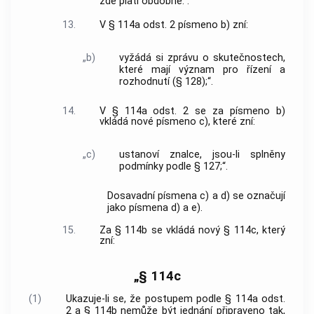
zde platí obdobně.“.
13.
V § 114a odst. 2 písmeno b) zní:
„b)
vyžádá si zprávu o skutečnostech,
které mají význam pro řízení a
rozhodnutí (§ 128);“.
14.
V § 114a odst. 2 se za písmeno b)
vkládá nové písmeno c), které zní:
„c)
ustanoví znalce, jsou-li splněny
podmínky podle § 127;“.
Dosavadní písmena c) a d) se označují
jako písmena d) a e).
15.
Za § 114b se vkládá nový § 114c, který
zní:
„§ 114c
(1)
Ukazuje-li se, že postupem podle § 114a odst.
2 a § 114b nemůže být jednání připraveno tak,