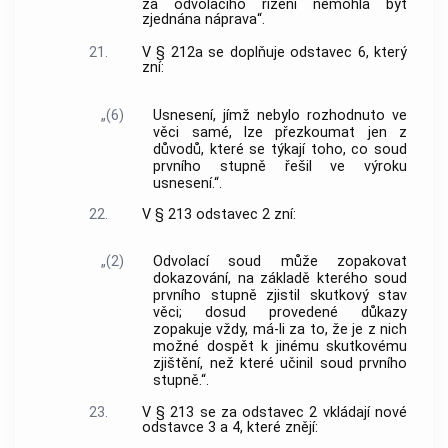
za odvolacího řízení nemohla být
zjednána náprava“.
21.
V § 212a se doplňuje odstavec 6, který
zní:
„(6)
Usnesení, jímž nebylo rozhodnuto ve
věci samé, lze přezkoumat jen z
důvodů, které se týkají toho, co soud
prvního stupně řešil ve výroku
usnesení.“.
22.
V § 213 odstavec 2 zní:
„(2)
Odvolací soud může zopakovat
dokazování, na základě kterého soud
prvního stupně zjistil skutkový stav
věci; dosud provedené důkazy
zopakuje vždy, má-li za to, že je z nich
možné dospět k jinému skutkovému
zjištění, než které učinil soud prvního
stupně.“.
23.
V § 213 se za odstavec 2 vkládají nové
odstavce 3 a 4, které znějí: