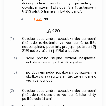
důkazy, které nemohou být provedeny v
odvolacím řízení (§ 213 odst. 3 a 4); ustanovení
§ 213 odst. 5 tím nesmí být dotčeno.“.
31.
§ 220
zní:
„§ 220
(1)
Odvolací soud změní rozsudek nebo usnesení,
jímž bylo rozhodnuto ve věci samé, jestliže
nejsou splněny podmínky pro jejich potvrzení (§
219) nebo zrušení (§ 219a) a jestliže
a)
soud prvního stupně rozhodl nesprávně,
ačkoliv správně zjistil skutkový stav;
b)
po doplnění nebo zopakování dokazovaní je
skutkový stav věci zjištěn tak, že je možné o
věci rozhodnout.
(2)
Odvolací soud změní rozsudek nebo usnesení,
jímž bylo rozhodnuto ve věci samé, také tehdy,
jestliže schválí smír.