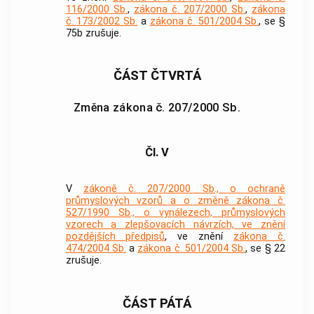
116/2000 Sb.
,
zákona č. 207/2000 Sb.
,
zákona
č. 173/2002 Sb.
a
zákona č. 501/2004 Sb.
, se §
75b zrušuje.
ČÁST ČTVRTÁ
Změna zákona č. 207/2000 Sb.
Čl. V
V
zákoně č. 207/2000 Sb., o ochraně
průmyslových vzorů a o změně zákona č.
527/1990 Sb., o vynálezech, průmyslových
vzorech a zlepšovacích návrzích, ve znění
pozdějších předpisů
, ve znění
zákona č.
474/2004 Sb.
a
zákona č. 501/2004 Sb.
, se § 22
zrušuje.
ČÁST PÁTÁ