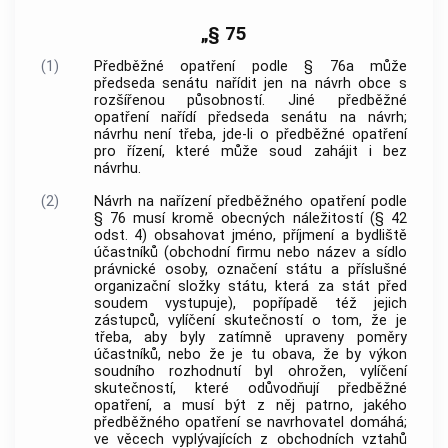
„§ 75
(1)
Předběžné opatření podle § 76a může
předseda senátu nařídit jen na návrh obce s
rozšířenou působností. Jiné předběžné
opatření nařídí předseda senátu na návrh;
návrhu není třeba, jde-li o předběžné opatření
pro řízení, které může soud zahájit i bez
návrhu.
(2)
Návrh na nařízení předběžného opatření podle
§ 76 musí kromě obecných náležitostí (§ 42
odst. 4) obsahovat jméno, příjmení a bydliště
účastníků (obchodní firmu nebo název a sídlo
právnické osoby, označení státu a příslušné
organizační složky státu, která za stát před
soudem vystupuje), popřípadě též jejich
zástupců, vylíčení skutečností o tom, že je
třeba, aby byly zatímně upraveny poměry
účastníků, nebo že je tu obava, že by výkon
soudního rozhodnutí byl ohrožen, vylíčení
skutečností, které odůvodňují předběžné
opatření, a musí být z něj patrno, jakého
předběžného opatření se navrhovatel domáhá;
ve věcech vyplývajících z obchodních vztahů