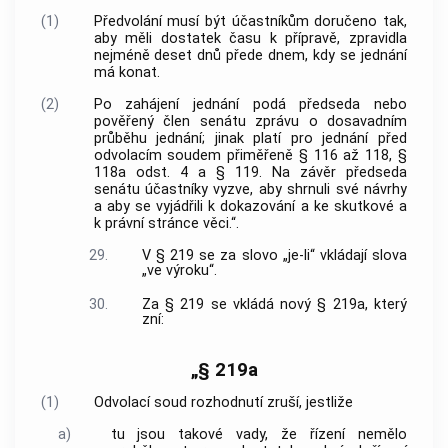
(1)
Předvolání musí být účastníkům doručeno tak,
aby měli dostatek času k přípravě, zpravidla
nejméně deset dnů přede dnem, kdy se jednání
má konat.
(2)
Po zahájení jednání podá předseda nebo
pověřený člen senátu zprávu o dosavadním
průběhu jednání; jinak platí pro jednání před
odvolacím soudem přiměřeně § 116 až 118, §
118a odst. 4 a § 119. Na závěr předseda
senátu účastníky vyzve, aby shrnuli své návrhy
a aby se vyjádřili k dokazování a ke skutkové a
k právní stránce věci.“.
29.
V § 219 se za slovo „je-li“ vkládají slova
„ve výroku“.
30.
Za § 219 se vkládá nový § 219a, který
zní:
„§ 219a
(1)
Odvolací soud rozhodnutí zruší, jestliže
a)
tu jsou takové vady, že řízení nemělo