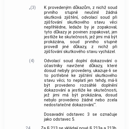
„(3)
K provedeným důkazům, z nichž soud
prvního stupně neučinil žádná
skutková zjištění, odvolací soud při
zjišťování skutkového stavu věci
nepřihlédne, ledaže by je zopakoval;
tyto důkazy je povinen zopakovat, jen
jestliže ke skutečnosti, jež jimi má být
prokázána, soud prvního stupně
provedl jiné důkazy, z nichž při
zjišťování skutkového stavu vycházel.
(4)
Odvolací soud doplní dokazování o
účastníky navržené důkazy, které
dosud nebyly provedeny, ukazuje-li se
to potřebné ke zjištění skutkového
stavu věci; to neplatí jen tehdy, má-li
být provedeno rozsáhlé doplnění
dokazování a jestliže ke skutečnosti,
jež jimi má být prokázána, dosud
nebylo provedeno žádné nebo zcela
nedostatečné dokazování.“.
Dosavadní odstavec 3 se označuje
jako odstavec 5.
24.
Za § 213 se vkládají nové § 213a a 213b,