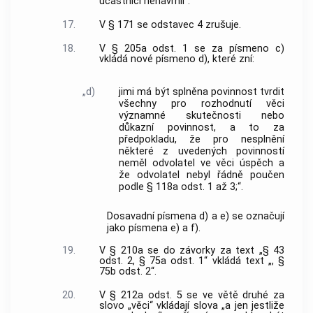
účastníci nenavrhli“.
17.
V § 171 se odstavec 4 zrušuje.
18.
V § 205a odst. 1 se za písmeno c)
vkládá nové písmeno d), které zní:
„d)
jimi má být splněna povinnost tvrdit
všechny pro rozhodnutí věci
významné skutečnosti nebo
důkazní povinnost, a to za
předpokladu, že pro nesplnění
některé z uvedených povinností
neměl odvolatel ve věci úspěch a
že odvolatel nebyl řádně poučen
podle § 118a odst. 1 až 3;“.
Dosavadní písmena d) a e) se označují
jako písmena e) a f).
19.
V § 210a se do závorky za text „§ 43
odst. 2, § 75a odst. 1“ vkládá text „, §
75b odst. 2“.
20.
V § 212a odst. 5 se ve větě druhé za
slovo „věci“ vkládají slova „a jen jestliže