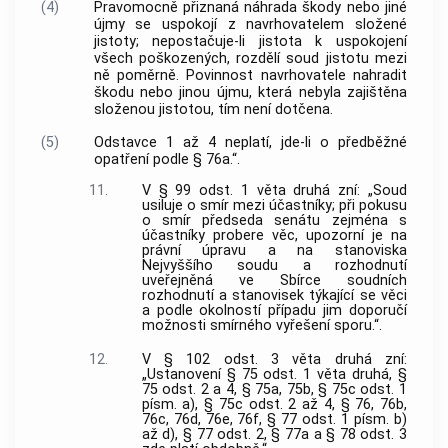
(4)
Pravomocně přiznaná náhrada škody nebo jiné
újmy se uspokojí z navrhovatelem složené
jistoty; nepostačuje-li jistota k uspokojení
všech poškozených, rozdělí soud jistotu mezi
ně poměrně. Povinnost navrhovatele nahradit
škodu nebo jinou újmu, která nebyla zajištěna
složenou jistotou, tím není dotčena.
(5)
Odstavce 1 až 4 neplatí, jde-li o předběžné
opatření podle § 76a.“.
11.
V § 99 odst. 1 věta druhá zní: „Soud
usiluje o smír mezi účastníky; při pokusu
o smír předseda senátu zejména s
účastníky probere věc, upozorní je na
právní úpravu a na stanoviska
Nejvyššího soudu a rozhodnutí
uveřejněná ve Sbírce soudních
rozhodnutí a stanovisek týkající se věci
a podle okolností případu jim doporučí
možnosti smírného vyřešení sporu.“.
12.
V § 102 odst. 3 věta druhá zní:
„Ustanovení § 75 odst. 1 věta druhá, §
75 odst. 2 a 4, § 75a, 75b, § 75c odst. 1
písm. a), § 75c odst. 2 až 4, § 76, 76b,
76c, 76d, 76e, 76f, § 77 odst. 1 písm. b)
až d), § 77 odst. 2, § 77a a § 78 odst. 3