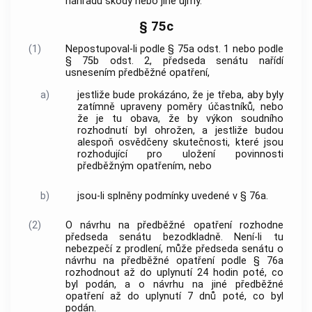
náhradu škody nebo jiné újmy.
§ 75c
(1)
Nepostupoval-li podle § 75a odst. 1 nebo podle
§ 75b odst. 2, předseda senátu nařídí
usnesením předběžné opatření,
a)
jestliže bude prokázáno, že je třeba, aby byly
zatímně upraveny poměry účastníků, nebo
že je tu obava, že by výkon soudního
rozhodnutí byl ohrožen, a jestliže budou
alespoň osvědčeny skutečnosti, které jsou
rozhodující pro uložení povinnosti
předběžným opatřením, nebo
b)
jsou-li splněny podmínky uvedené v § 76a.
(2)
O návrhu na předběžné opatření rozhodne
předseda senátu bezodkladně. Není-li tu
nebezpečí z prodlení, může předseda senátu o
návrhu na předběžné opatření podle § 76a
rozhodnout až do uplynutí 24 hodin poté, co
byl podán, a o návrhu na jiné předběžné
opatření až do uplynutí 7 dnů poté, co byl
podán.