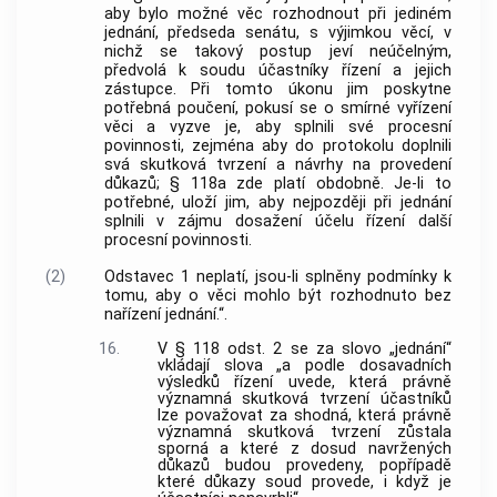
aby bylo možné věc rozhodnout při jediném
jednání, předseda senátu, s výjimkou věcí, v
nichž se takový postup jeví neúčelným,
předvolá k soudu účastníky řízení a jejich
zástupce. Při tomto úkonu jim poskytne
potřebná poučení, pokusí se o smírné vyřízení
věci a vyzve je, aby splnili své procesní
povinnosti, zejména aby do protokolu doplnili
svá skutková tvrzení a návrhy na provedení
důkazů; § 118a zde platí obdobně. Je-li to
potřebné, uloží jim, aby nejpozději při jednání
splnili v zájmu dosažení účelu řízení další
procesní povinnosti.
(2)
Odstavec 1 neplatí, jsou-li splněny podmínky k
tomu, aby o věci mohlo být rozhodnuto bez
nařízení jednání.“.
16.
V § 118 odst. 2 se za slovo „jednání“
vkládají slova „a podle dosavadních
výsledků řízení uvede, která právně
významná skutková tvrzení účastníků
lze považovat za shodná, která právně
významná skutková tvrzení zůstala
sporná a které z dosud navržených
důkazů budou provedeny, popřípadě
které důkazy soud provede, i když je