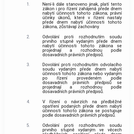
1.
Není-li dále stanoveno jinak, platí tento
zákon i pro řízení zahájená přede dnem
nabytí účinnosti tohoto zákona; právní
účinky úkonů, které v řízení nastaly
přede dnem nabytí účinnosti tohoto
zákona, zůstávají zachovány.
2.
Odvolání proti rozhodnutím soudu
prvního stupně vydaným přede dnem
nabytí účinnosti tohoto zákona se
projednají a rozhodnou podle
dosavadních právních předpisů.
3.
Dovolání proti rozhodnutím odvolacího
soudu vydaným přede dnem nabytí
účinnosti tohoto zákona nebo vydaným
po řízení provedeném podle
dosavadních právních předpisů se
projednají a rozhodnou podle
dosavadních právních předpisů.
4.
V řízení o návrzích na předběžné
opatření podaných přede dnem nabytí
účinnosti tohoto zákona se postupuje
podle dosavadních právních předpisů.
5.
Odvolání proti rozhodnutím soudu
prvního stupně vydaným ve věcech