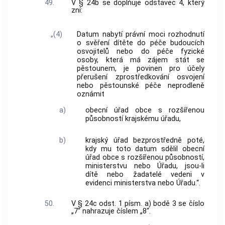
49.
V § 24b se doplňuje odstavec 4, který
zní:
„(4)
Datum nabytí právní moci rozhodnutí
o svěření dítěte do péče budoucích
osvojitelů nebo do péče fyzické
osoby, která má zájem stát se
pěstounem, je povinen pro účely
přerušení zprostředkování osvojení
nebo pěstounské péče neprodleně
oznámit
a)
obecní úřad obce s rozšířenou
působností krajskému úřadu,
b)
krajský úřad bezprostředně poté,
kdy mu toto datum sdělil obecní
úřad obce s rozšířenou působností,
ministerstvu nebo Úřadu, jsou-li
dítě nebo žadatelé vedeni v
evidenci ministerstva nebo Úřadu.“.
50.
V § 24c odst. 1 písm. a) bodě 3 se číslo
„7“ nahrazuje číslem „8“.