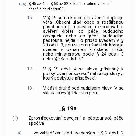
§ 45 až 45d, § 63 až 82 zákona o rodině, ve znění
13a)
pozdějších předpisů.“.
16.
V § 19 se na konci odstavce 1 doplňuje
věta „Obecní úřad obce s rozšířenou
působností je oprávněn rozhodovat o
svěření dítěte do péče budoucího
osvojitele nebo do péče budoucího
pěstouna, nejde-li o případ uvedený v §
20 odst. 3, pouze tomu žadateli, který je
uveden v oznámení krajského úřadu
nebo ministerstva podle § 24 odst. 3
nebo § 24a odst. 4.“.
17.
V § 19 odst. 4 se slova „příslušný k
poskytování příspěvku“ nahrazují slovy „,
který poskytuje příspěvek“.
18.
V části druhé pod nadpisem hlavy IV se
vkládá nový § 19a, který zní:
„§ 19a
(1)
Zprostředkování osvojení a pěstounské péče
spočívá
a)
ve vyhledávání dětí uvedených v § 2 odst. 2