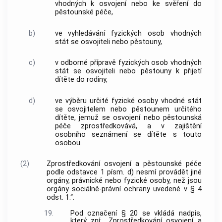
vhodných k osvojení nebo ke svěření do
pěstounské péče,
b)
ve vyhledávání fyzických osob vhodných
stát se osvojiteli nebo pěstouny,
c)
v odborné přípravě fyzických osob vhodných
stát se osvojiteli nebo pěstouny k přijetí
dítěte do rodiny,
d)
ve výběru určité fyzické osoby vhodné stát
se osvojitelem nebo pěstounem určitého
dítěte, jemuž se osvojení nebo pěstounská
péče zprostředkovává, a v zajištění
osobního seznámení se dítěte s touto
osobou.
(2)
Zprostředkování osvojení a pěstounské péče
podle odstavce 1 písm. d) nesmí provádět jiné
orgány, právnické nebo fyzické osoby, než jsou
orgány sociálně-právní ochrany uvedené v § 4
odst. 1.“.
19.
Pod označení § 20 se vkládá nadpis,
který zní: „Zprostředkování osvojení a