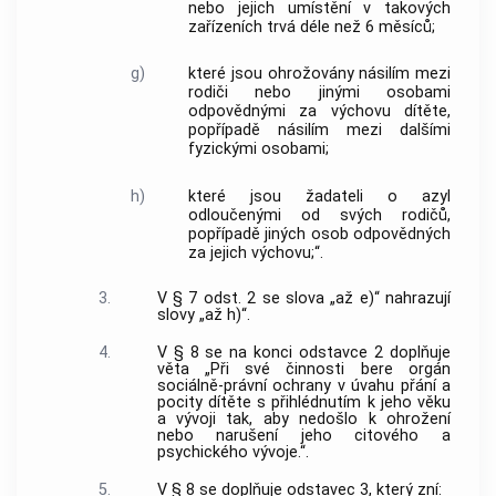
nebo jejich umístění v takových
zařízeních trvá déle než 6 měsíců;
g)
které jsou ohrožovány násilím mezi
rodiči nebo jinými osobami
odpovědnými za výchovu dítěte,
popřípadě násilím mezi dalšími
fyzickými osobami;
h)
které jsou žadateli o azyl
odloučenými od svých rodičů,
popřípadě jiných osob odpovědných
za jejich výchovu;“.
3.
V § 7 odst. 2 se slova „až e)“ nahrazují
slovy „až h)“.
4.
V § 8 se na konci odstavce 2 doplňuje
věta „Při své činnosti bere orgán
sociálně-právní ochrany v úvahu přání a
pocity dítěte s přihlédnutím k jeho věku
a vývoji tak, aby nedošlo k ohrožení
nebo narušení jeho citového a
psychického vývoje.“.
5.
V § 8 se doplňuje odstavec 3, který zní: