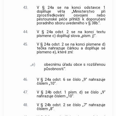
43.
V § 24a se na konci odstavce 1
doplňuje věta „Ministerstvo při
zprostředkování osvojení nebo
pěstounské péče přihlíží k doporučení
poradního sboru uvedeného v § 38b.“.
44.
V § 24a odst. 2 se na konci textu
písmene c) doplňují slova „písm. j)“.
45.
V § 24a odst. 2 se na konci písmene d)
tečka nahrazuje čárkou a doplňuje se
písmeno e), které zní:
„e)
obecnímu úřadu obce s rozšířenou
působností.“.
46.
V § 24a odst. 6 se číslo „9“ nahrazuje
číslem „10“.
47.
V § 24b odst. 1 písm. d) se číslo „9“
nahrazuje číslem „10“.
48.
V § 24b odst. 2 se číslo „7“ nahrazuje
číslem „8“.