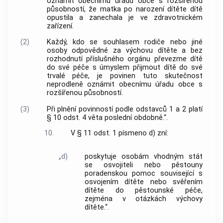
oznámit obecnímu úřadu obce s rozšířenou
působností, že matka po narození dítěte dítě
opustila a zanechala je ve zdravotnickém
zařízení.
(2)
Každý, kdo se souhlasem rodiče nebo jiné
osoby odpovědné za výchovu dítěte a bez
rozhodnutí příslušného orgánu převezme dítě
do své péče s úmyslem přijmout dítě do své
trvalé péče, je povinen tuto skutečnost
neprodleně oznámit obecnímu úřadu obce s
rozšířenou působností.
(3)
Při plnění povinností podle odstavců 1 a 2 platí
§ 10 odst. 4 věta poslední obdobně.“.
10.
V § 11 odst. 1 písmeno d) zní:
„d)
poskytuje osobám vhodným stát
se osvojiteli nebo pěstouny
poradenskou pomoc související s
osvojením dítěte nebo svěřením
dítěte do pěstounské péče,
zejména v otázkách výchovy
dítěte.“.