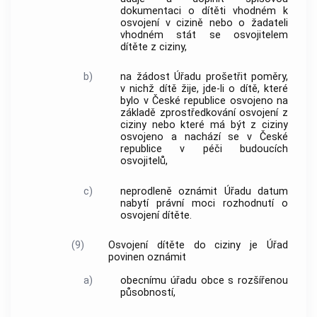
dokumentaci o dítěti vhodném k
osvojení v cizině nebo o žadateli
vhodném stát se osvojitelem
dítěte z ciziny,
b)
na žádost Úřadu prošetřit poměry,
v nichž dítě žije, jde-li o dítě, které
bylo v České republice osvojeno na
základě zprostředkování osvojení z
ciziny nebo které má být z ciziny
osvojeno a nachází se v České
republice v péči budoucích
osvojitelů,
c)
neprodleně oznámit Úřadu datum
nabytí právní moci rozhodnutí o
osvojení dítěte.
(9)
Osvojení dítěte do ciziny je Úřad
povinen oznámit
a)
obecnímu úřadu obce s rozšířenou
působností,