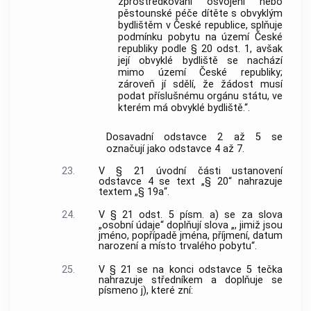
zprostředkování osvojení nebo
pěstounské péče dítěte s obvyklým
bydlištěm v České republice, splňuje
podmínku pobytu na území České
republiky podle § 20 odst. 1, avšak
její obvyklé bydliště se nachází
mimo území České republiky;
zároveň jí sdělí, že žádost musí
podat příslušnému orgánu státu, ve
kterém má obvyklé bydliště.“.
Dosavadní odstavce 2 až 5 se
označují jako odstavce 4 až 7.
23.
V § 21 úvodní části ustanovení
odstavce 4 se text „§ 20“ nahrazuje
textem „§ 19a“.
24.
V § 21 odst. 5 písm. a) se za slova
„osobní údaje“ doplňují slova „, jimiž jsou
jméno, popřípadě jména, příjmení, datum
narození a místo trvalého pobytu“.
25.
V § 21 se na konci odstavce 5 tečka
nahrazuje středníkem a doplňuje se
písmeno j), které zní: