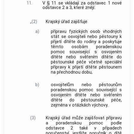
11.
V § 11 se vkládají za odstavec 1 nové
odstavce 2 a 3, které znějí:
„(2)
Krajský úřad zajišťuje
a)
přípravu fyzických osob vhodných
stát se osvojiteli nebo pěstouny k
přijetí dítěte do rodiny a poskytuje
těmto osobám poradenskou
pomoc související s osvojením
dítěte nebo svěřením dítěte do
pěstounské péče včetně speciální
přípravy k přijetí dítěte pěstounem
na přechodnou dobu,
b)
osvojitelům nebo pěstounům
poradenskou pomoc související s
osvojením dítěte nebo svěřením
dítěte do pěstounské péče,
zejména v otázkách výchovy.
(3)
Krajský úřad může zajišťovat přípravu
a poradenskou pomoc podle
odstavce 2 také v případech
poručenství, jestliže poručník o dítě