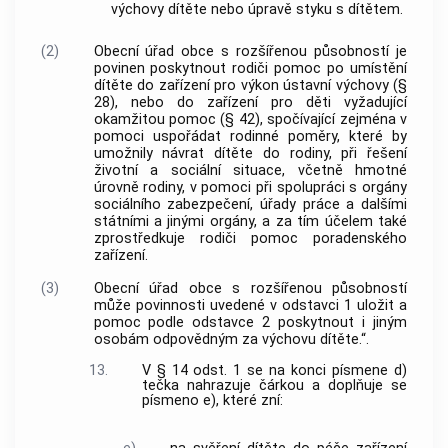
výchovy dítěte nebo úpravě styku s dítětem.
(2)
Obecní úřad obce s rozšířenou působností je
povinen poskytnout rodiči pomoc po umístění
dítěte do zařízení pro výkon ústavní výchovy (§
28), nebo do zařízení pro děti vyžadující
okamžitou pomoc (§ 42), spočívající zejména v
pomoci uspořádat rodinné poměry, které by
umožnily návrat dítěte do rodiny, při řešení
životní a sociální situace, včetně hmotné
úrovně rodiny, v pomoci při spolupráci s orgány
sociálního zabezpečení, úřady práce a dalšími
státními a jinými orgány, a za tím účelem také
zprostředkuje rodiči pomoc poradenského
zařízení.
(3)
Obecní úřad obce s rozšířenou působností
může povinnosti uvedené v odstavci 1 uložit a
pomoc podle odstavce 2 poskytnout i jiným
osobám odpovědným za výchovu dítěte.“.
13.
V § 14 odst. 1 se na konci písmene d)
tečka nahrazuje čárkou a doplňuje se
písmeno e), které zní: