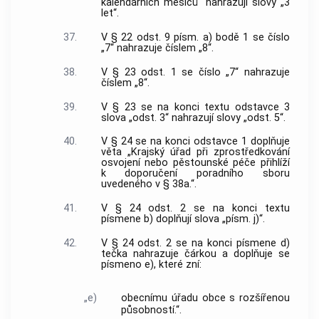
kalendářních měsíců“ nahrazují slovy „3
let“.
37.
V § 22 odst. 9 písm. a) bodě 1 se číslo
„7“ nahrazuje číslem „8“.
38.
V § 23 odst. 1 se číslo „7“ nahrazuje
číslem „8“.
39.
V § 23 se na konci textu odstavce 3
slova „odst. 3“ nahrazují slovy „odst. 5“.
40.
V § 24 se na konci odstavce 1 doplňuje
věta „Krajský úřad při zprostředkování
osvojení nebo pěstounské péče přihlíží
k doporučení poradního sboru
uvedeného v § 38a.“.
41.
V § 24 odst. 2 se na konci textu
písmene b) doplňují slova „písm. j)“.
42.
V § 24 odst. 2 se na konci písmene d)
tečka nahrazuje čárkou a doplňuje se
písmeno e), které zní:
„e)
obecnímu úřadu obce s rozšířenou
působností.“.