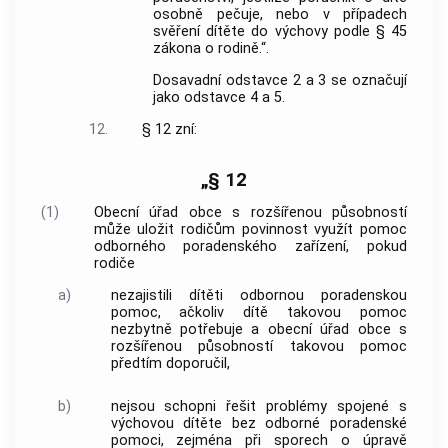
osobně pečuje, nebo v případech
svěření dítěte do výchovy podle § 45
zákona o rodině.“.
Dosavadní odstavce 2 a 3 se označují
jako odstavce 4 a 5.
12.
§ 12 zní:
„§ 12
(1)
Obecní úřad obce s rozšířenou působností
může uložit rodičům povinnost využít pomoc
odborného poradenského zařízení, pokud
rodiče
a)
nezajistili dítěti odbornou poradenskou
pomoc, ačkoliv dítě takovou pomoc
nezbytně potřebuje a obecní úřad obce s
rozšířenou působností takovou pomoc
předtím doporučil,
b)
nejsou schopni řešit problémy spojené s
výchovou dítěte bez odborné poradenské
pomoci, zejména při sporech o úpravě