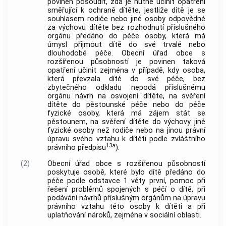
povinen posoudit, zda je nutné učinit opatření
směřující k ochraně dítěte, jestliže dítě je se
souhlasem rodiče nebo jiné osoby odpovědné
za výchovu dítěte bez rozhodnutí příslušného
orgánu předáno do péče osoby, která má
úmysl přijmout dítě do své trvalé nebo
dlouhodobé péče. Obecní úřad obce s
rozšířenou působností je povinen taková
opatření učinit zejména v případě, kdy osoba,
která převzala dítě do své péče, bez
zbytečného odkladu nepodá příslušnému
orgánu návrh na osvojení dítěte, na svěření
dítěte do pěstounské péče nebo do péče
fyzické osoby, která má zájem stát se
pěstounem, na svěření dítěte do výchovy jiné
fyzické osoby než rodiče nebo na jinou právní
úpravu svého vztahu k dítěti podle zvláštního
13a
právního předpisu
).
(2)
Obecní úřad obce s rozšířenou působností
poskytuje osobě, které bylo dítě předáno do
péče podle odstavce 1 věty první, pomoc při
řešení problémů spojených s péčí o dítě, při
podávání návrhů příslušným orgánům na úpravu
právního vztahu této osoby k dítěti a při
uplatňování nároků, zejména v sociální oblasti.