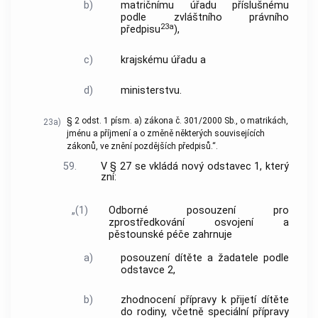
b)
matričnímu úřadu příslušnému
podle zvláštního právního
23a
předpisu
),
c)
krajskému úřadu a
d)
ministerstvu.
§ 2 odst. 1 písm. a) zákona č. 301/2000 Sb., o matrikách,
23a)
jménu a příjmení a o změně některých souvisejících
zákonů, ve znění pozdějších předpisů.“.
59.
V § 27 se vkládá nový odstavec 1, který
zní:
„(1)
Odborné posouzení pro
zprostředkování osvojení a
pěstounské péče zahrnuje
a)
posouzení dítěte a žadatele podle
odstavce 2,
b)
zhodnocení přípravy k přijetí dítěte
do rodiny, včetně speciální přípravy