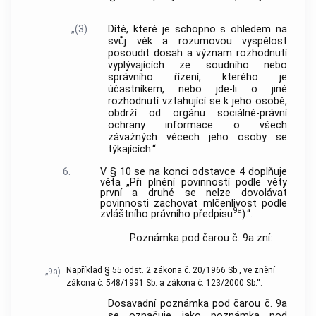
„(3)
Dítě, které je schopno s ohledem na
svůj věk a rozumovou vyspělost
posoudit dosah a význam rozhodnutí
vyplývajících ze soudního nebo
správního řízení, kterého je
účastníkem, nebo jde-li o jiné
rozhodnutí vztahující se k jeho osobě,
obdrží od orgánu sociálně-právní
ochrany informace o všech
závažných věcech jeho osoby se
týkajících.“.
6.
V § 10 se na konci odstavce 4 doplňuje
věta „Při plnění povinností podle věty
první a druhé se nelze dovolávat
povinnosti zachovat mlčenlivost podle
9a
zvláštního právního předpisu
).“.
Poznámka pod čarou č. 9a zní:
Například § 55 odst. 2 zákona č. 20/1966 Sb., ve znění
„9a)
zákona č. 548/1991 Sb. a zákona č. 123/2000 Sb.“.
Dosavadní poznámka pod čarou č. 9a
se označuje jako poznámka pod