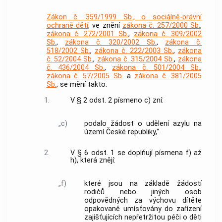
Zákon č. 359/1999 Sb., o sociálně-právní
ochraně dětí
, ve znění
zákona č. 257/2000 Sb.
,
zákona č. 272/2001 Sb.
,
zákona č. 309/2002
Sb.
,
zákona č. 320/2002 Sb.
,
zákona č.
518/2002 Sb.
,
zákona č. 222/2003 Sb.
,
zákona
č. 52/2004 Sb.
,
zákona č. 315/2004 Sb.
,
zákona
č. 436/2004 Sb.
,
zákona č. 501/2004 Sb.
,
zákona č. 57/2005 Sb.
a
zákona č. 381/2005
Sb.
, se mění takto:
1.
V § 2 odst. 2 písmeno c) zní:
„c)
podalo žádost o udělení azylu na
území České republiky,“.
2.
V § 6 odst. 1 se doplňují písmena f) až
h), která znějí:
„f)
které jsou na základě žádostí
rodičů nebo jiných osob
odpovědných za výchovu dítěte
opakovaně umísťovány do zařízení
zajišťujících nepřetržitou péči o děti