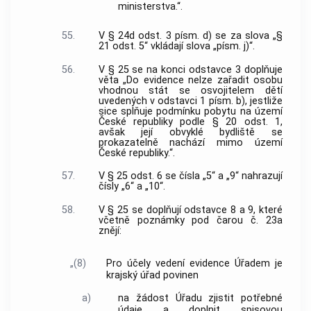
ministerstva.“.
55.
V § 24d odst. 3 písm. d) se za slova „§
21 odst. 5“ vkládají slova „písm. j)“.
56.
V § 25 se na konci odstavce 3 doplňuje
věta „Do evidence nelze zařadit osobu
vhodnou stát se osvojitelem dětí
uvedených v odstavci 1 písm. b), jestliže
sice splňuje podmínku pobytu na území
České republiky podle § 20 odst. 1,
avšak její obvyklé bydliště se
prokazatelně nachází mimo území
České republiky.“.
57.
V § 25 odst. 6 se čísla „5“ a „9“ nahrazují
čísly „6“ a „10“.
58.
V § 25 se doplňují odstavce 8 a 9, které
včetně poznámky pod čarou č. 23a
znějí:
„(8)
Pro účely vedení evidence Úřadem je
krajský úřad povinen
a)
na žádost Úřadu zjistit potřebné
údaje a doplnit spisovou