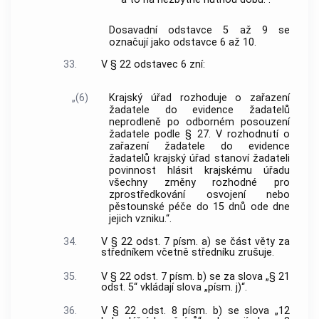
Dosavadní odstavce 5 až 9 se
označují jako odstavce 6 až 10.
33.
V § 22 odstavec 6 zní:
„(6)
Krajský úřad rozhoduje o zařazení
žadatele do evidence žadatelů
neprodleně po odborném posouzení
žadatele podle § 27. V rozhodnutí o
zařazení žadatele do evidence
žadatelů krajský úřad stanoví žadateli
povinnost hlásit krajskému úřadu
všechny změny rozhodné pro
zprostředkování osvojení nebo
pěstounské péče do 15 dnů ode dne
jejich vzniku.“.
34.
V § 22 odst. 7 písm. a) se část věty za
středníkem včetně středníku zrušuje.
35.
V § 22 odst. 7 písm. b) se za slova „§ 21
odst. 5“ vkládají slova „písm. j)“.
36.
V § 22 odst. 8 písm. b) se slova „12