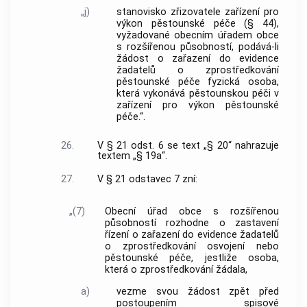
„j)
stanovisko zřizovatele zařízení pro
výkon pěstounské péče (§ 44),
vyžadované obecním úřadem obce
s rozšířenou působností, podává-li
žádost o zařazení do evidence
žadatelů o zprostředkování
pěstounské péče fyzická osoba,
která vykonává pěstounskou péči v
zařízení pro výkon pěstounské
péče.“.
26.
V § 21 odst. 6 se text „§ 20“ nahrazuje
textem „§ 19a“.
27.
V § 21 odstavec 7 zní:
„(7)
Obecní úřad obce s rozšířenou
působností rozhodne o zastavení
řízení o zařazení do evidence žadatelů
o zprostředkování osvojení nebo
pěstounské péče, jestliže osoba,
která o zprostředkování žádala,
a)
vezme svou žádost zpět před
postoupením spisové