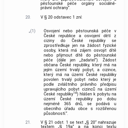
pěstounské péče orgány sociálně-
právní ochrany“.
20.
V § 20 odstavec 1 zní:
„(1)
Osvojení nebo pěstounská péče v
České republice a osvojení dětí z
ciziny do České republiky se
zprostředkuje jen na žádost fyzické
osoby, která má zájem osvojit dítě
nebo přijmout dítě do pěstounské
péče (dále jen „žadatel“). Žádost
občana České republiky, který má na
jejím území trvalý pobyt, a cizince,
který má na území České republiky
povolen trvalý pobyt nebo který je
podle zvláštního právního předpisu
upravujícího pobyt cizinců na území
1a
České republiky
) hlášen k pobytu na
území České republiky po dobu
nejméně 365 dnů, se podává u
obecního úřadu obce s rozšířenou
působností.“.
21.
V § 21 odst. 1 se text „§ 20“ nahrazuje
textem „§ 19a“ a na konci textu