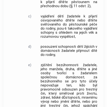
k přijetí dítěte pěstounem na
přechodnou dobu (§ 11 odst. 2),
c)
vyjádření dětí žadatele k přijetí
osvojovaného dítěte nebo dítěte
svěřovaného do pěstounské péče
do rodiny, jsou-li takového vyjádření
schopny s ohledem na jejich věk a
rozumovou vyspělost,
d)
posouzení schopnosti dětí žijících v
domácnosti žadatele přijmout dítě
do rodiny,
e)
zjištění bezúhonnosti žadatele,
jeho manžela, druha, dítěte a jiné
osoby tvořící s žadatelem
společnou domácnost; za
bezúhonného se pro tyto účely
nepovažuje ten, kdo byl
pravomocně odsouzen pro trestný
čin, který směřoval proti životu,
zdraví, lidské důstojnosti, mravnímu
vývoji nebo jmění dítěte, nebo pro
jiný trestný čin, jehož spáchání