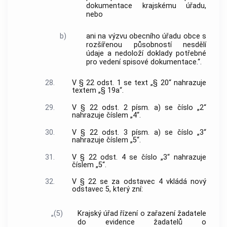
dokumentace krajskému úřadu,
nebo
b)
ani na výzvu obecního úřadu obce s
rozšířenou působností nesdělí
údaje a nedoloží doklady potřebné
pro vedení spisové dokumentace.“.
28.
V § 22 odst. 1 se text „§ 20“ nahrazuje
textem „§ 19a“.
29.
V § 22 odst. 2 písm. a) se číslo „2“
nahrazuje číslem „4“.
30.
V § 22 odst. 3 písm. a) se číslo „3“
nahrazuje číslem „5“.
31.
V § 22 odst. 4 se číslo „3“ nahrazuje
číslem „5“.
32.
V § 22 se za odstavec 4 vkládá nový
odstavec 5, který zní:
„(5)
Krajský úřad řízení o zařazení žadatele
do evidence žadatelů o