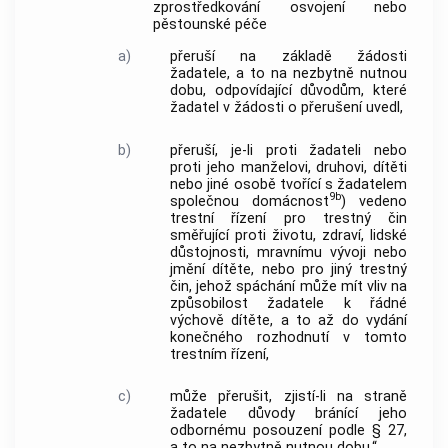
zprostředkování osvojení nebo
pěstounské péče
a)
přeruší na základě žádosti
žadatele, a to na nezbytně nutnou
dobu, odpovídající důvodům, které
žadatel v žádosti o přerušení uvedl,
b)
přeruší, je-li proti žadateli nebo
proti jeho manželovi, druhovi, dítěti
nebo jiné osobě tvořící s žadatelem
9b
společnou domácnost
) vedeno
trestní řízení pro trestný čin
směřující proti životu, zdraví, lidské
důstojnosti, mravnímu vývoji nebo
jmění dítěte, nebo pro jiný trestný
čin, jehož spáchání může mít vliv na
způsobilost žadatele k řádné
výchově dítěte, a to až do vydání
konečného rozhodnutí v tomto
trestním řízení,
c)
může přerušit, zjistí-li na straně
žadatele důvody bránící jeho
odbornému posouzení podle § 27,
a to na nezbytně nutnou dobu.“.