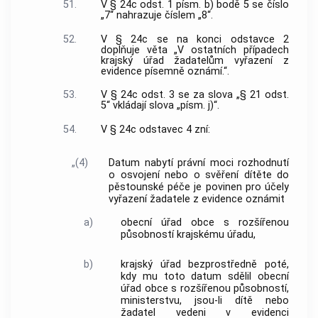
51.
V § 24c odst. 1 písm. b) bodě 5 se číslo
„7“ nahrazuje číslem „8“.
52.
V § 24c se na konci odstavce 2
doplňuje věta „V ostatních případech
krajský úřad žadatelům vyřazení z
evidence písemně oznámí.“.
53.
V § 24c odst. 3 se za slova „§ 21 odst.
5“ vkládají slova „písm. j)“.
54.
V § 24c odstavec 4 zní:
„(4)
Datum nabytí právní moci rozhodnutí
o osvojení nebo o svěření dítěte do
pěstounské péče je povinen pro účely
vyřazení žadatele z evidence oznámit
a)
obecní úřad obce s rozšířenou
působností krajskému úřadu,
b)
krajský úřad bezprostředně poté,
kdy mu toto datum sdělil obecní
úřad obce s rozšířenou působností,
ministerstvu, jsou-li dítě nebo
žadatel vedeni v evidenci