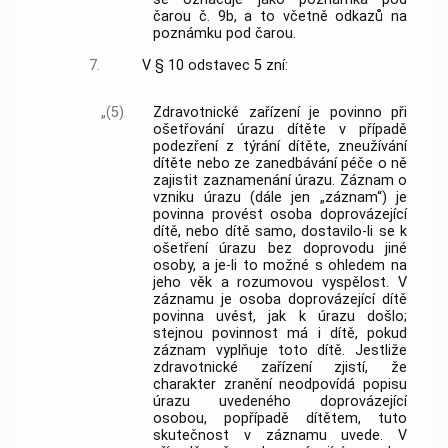
čarou č. 9b, a to včetně odkazů na
poznámku pod čarou.
7.
V § 10 odstavec 5 zní:
„(5)
Zdravotnické zařízení je povinno při
ošetřování úrazu dítěte v případě
podezření z týrání dítěte, zneužívání
dítěte nebo ze zanedbávání péče o ně
zajistit zaznamenání úrazu. Záznam o
vzniku úrazu (dále jen „záznam“) je
povinna provést osoba doprovázející
dítě, nebo dítě samo, dostavilo-li se k
ošetření úrazu bez doprovodu jiné
osoby, a je-li to možné s ohledem na
jeho věk a rozumovou vyspělost. V
záznamu je osoba doprovázející dítě
povinna uvést, jak k úrazu došlo;
stejnou povinnost má i dítě, pokud
záznam vyplňuje toto dítě. Jestliže
zdravotnické zařízení zjistí, že
charakter zranění neodpovídá popisu
úrazu uvedeného doprovázející
osobou, popřípadě dítětem, tuto
skutečnost v záznamu uvede. V