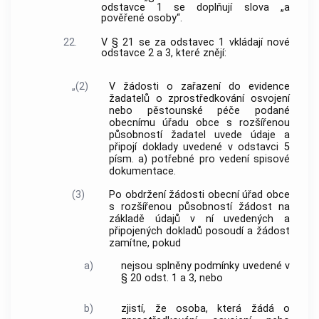
odstavce 1 se doplňují slova „a
pověřené osoby“.
22.
V § 21 se za odstavec 1 vkládají nové
odstavce 2 a 3, které znějí:
„(2)
V žádosti o zařazení do evidence
žadatelů o zprostředkování osvojení
nebo pěstounské péče podané
obecnímu úřadu obce s rozšířenou
působností žadatel uvede údaje a
připojí doklady uvedené v odstavci 5
písm. a) potřebné pro vedení spisové
dokumentace.
(3)
Po obdržení žádosti obecní úřad obce
s rozšířenou působností žádost na
základě údajů v ní uvedených a
připojených dokladů posoudí a žádost
zamítne, pokud
a)
nejsou splněny podmínky uvedené v
§ 20 odst. 1 a 3, nebo
b)
zjistí, že osoba, která žádá o