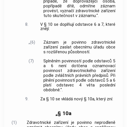
případě, že doprovázející osoba,
popřípadě dítě, odmítne záznam
provést, vyznačí zdravotnické zařízení
tuto skutečnost v záznamu.“.
8.
V § 10 se doplňují odstavce 6 a 7, které
znějí:
„(6)
Záznam je povinno zdravotnické
zařízení zaslat obecnímu úřadu obce
s rozšířenou působností.
(7)
Splněním povinností podle odstavců 5
a 6 není dotčena oznamovací
povinnost zdravotnického zařízení
podle zvláštních právních předpisů. Při
plnění povinností podle odstavců 5 a 6
platí odstavec 4 věta poslední
obdobně.“.
9.
Za § 10 se vkládá nový § 10a, který zní:
„§ 10a
(1)
Zdravotnické zařízení je povinno neprodleně