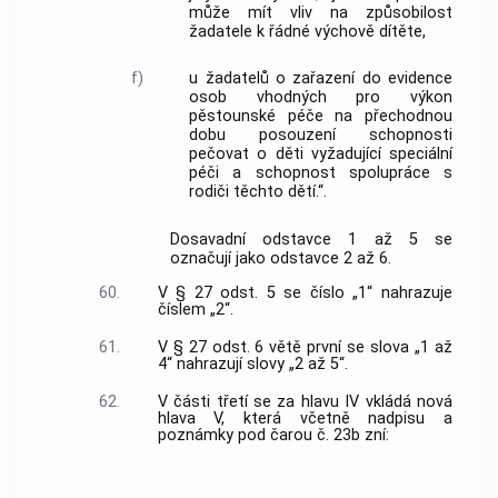
může mít vliv na způsobilost
žadatele k řádné výchově dítěte,
f)
u žadatelů o zařazení do evidence
osob vhodných pro výkon
pěstounské péče na přechodnou
dobu posouzení schopnosti
pečovat o děti vyžadující speciální
péči a schopnost spolupráce s
rodiči těchto dětí.“.
Dosavadní odstavce 1 až 5 se
označují jako odstavce 2 až 6.
60.
V § 27 odst. 5 se číslo „1“ nahrazuje
číslem „2“.
61.
V § 27 odst. 6 větě první se slova „1 až
4“ nahrazují slovy „2 až 5“.
62.
V části třetí se za hlavu IV vkládá nová
hlava V, která včetně nadpisu a
poznámky pod čarou č. 23b zní: