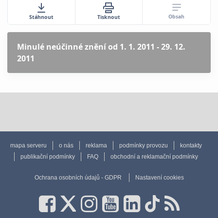
Obsah
Stáhnout
Tisknout
Minulé neúčinné znění
od 1. 1. 2011 - 29. 12.
2011
mapa serveru
o nás
reklama
podmínky provozu
kontakty
publikační podmínky
FAQ
obchodní a reklamační podmínky
Ochrana osobních údajů - GDPR
Nastavení cookies