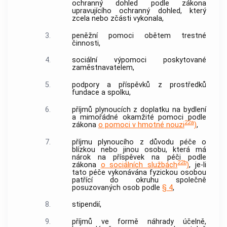
ochranný dohled podle zákona
upravujícího ochranný dohled, který
zcela nebo zčásti vykonala,
3.
peněžní pomoci
obětem
trestné
činnosti,
4.
sociální výpomoci poskytované
zaměstnavatelem,
5.
podpory a příspěvků z prostředků
fundace a spolku,
6.
příjmů plynoucích z doplatku na bydlení
a mimořádné okamžité pomoci podle
22a
zákona
o pomoci v hmotné nouzi
)
,
7.
příjmu plynoucího z důvodu péče o
blízkou nebo jinou osobu, která má
nárok na příspěvek na péči podle
22b
zákona
o sociálních službách
)
, je-li
tato péče vykonávána fyzickou osobou
patřící do okruhu společně
posuzovaných osob podle
§ 4
,
8.
stipendií,
9.
příjmů ve formě náhrady účelně,