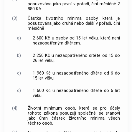
posuzována jako první v pořadí, činí měsíčně 2
880 Kč.
(3)
Částka životního minima osoby, která je
posuzována jako druhá nebo další v pořadí, činí
měsíčně
a)
2 600 Kč u osoby od 15 let věku, která není
nezaopatřeným dítětem,
b)
2 250 Kč u nezaopatřeného dítěte od 15 do
26 let věku,
c)
1 960 Kč u nezaopatřeného dítěte od 6 do
15 let věku,
d)
1 600 Kč u nezaopatřeného dítěte do 6 let
věku.
(4)
Životní minimum osob, které se pro účely
tohoto zákona posuzují společně, se stanoví
jako úhrn částek životního minima všech
těchto osob.