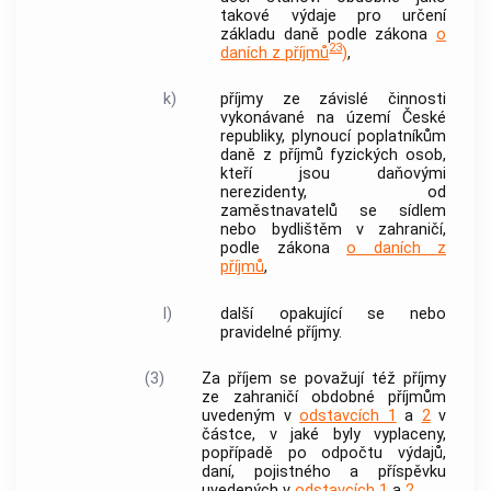
takové výdaje pro určení
základu daně podle zákona
o
23
daních z příjmů
)
,
k)
příjmy ze závislé činnosti
vykonávané na území České
republiky, plynoucí poplatníkům
daně z příjmů fyzických osob,
kteří jsou daňovými
nerezidenty, od
zaměstnavatelů se sídlem
nebo bydlištěm v zahraničí,
podle zákona
o daních z
příjmů
,
l)
další opakující se nebo
pravidelné příjmy.
(3)
Za příjem se považují též příjmy
ze zahraničí obdobné příjmům
uvedeným v
odstavcích 1
a
2
v
částce, v jaké byly vyplaceny,
popřípadě po odpočtu výdajů,
daní, pojistného a příspěvku
uvedených v
odstavcích 1
a
2.