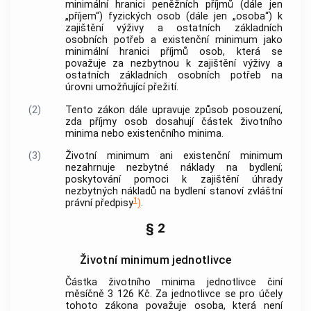
minimální hranici peněžních příjmů (dále jen
„příjem“) fyzických osob (dále jen „osoba“) k
zajištění výživy a ostatních základních
osobních potřeb a existenční minimum jako
minimální hranici příjmů osob, která se
považuje za nezbytnou k zajištění výživy a
ostatních základních osobních potřeb na
úrovni umožňující přežití.
(2)
Tento zákon dále upravuje způsob posouzení,
zda příjmy osob dosahují částek životního
minima nebo existenčního minima.
(3)
Životní minimum ani existenční minimum
nezahrnuje nezbytné náklady na bydlení;
poskytování pomoci k zajištění úhrady
nezbytných nákladů na bydlení stanoví zvláštní
1
právní předpisy
)
.
§ 2
Životní minimum jednotlivce
Částka životního minima jednotlivce činí
měsíčně 3 126 Kč. Za jednotlivce se pro účely
tohoto zákona považuje osoba, která není