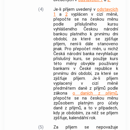
(4)
Je-li příjem uvedený v
odstavcích
1
a
2
vyplácen v cizí měně,
přepočte se na českou měnu
podle příslušného kursu
vyhlášeného Českou národní
bankou
platného k prvnímu dni
období, za které se zjišťuje
příjem, není-li dále stanoveno
jinak. Pro přepočet měn, u nichž
Česká národní
banka
nevyhlašuje
příslušný kurs, se použije kurs
této měny obvykle používaný
bankami
v České republice k
prvnímu dni období, za které se
zjišťuje příjem. Je-li příjem
vyplacený v cizí měně
předmětem daně z příjmů podle
zákona
o daních z příjmů
,
přepočte se na českou měnu
způsobem platným pro účely
daně z příjmů, a to v případech,
kdy je obdobím, za něž se příjem
zjišťuje, kalendářní rok.
(5)
Za příjem se nepovažuje