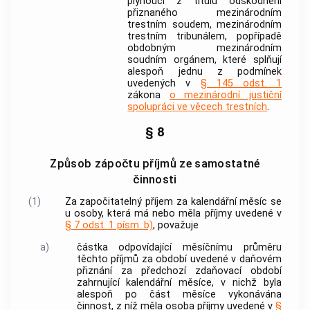
plynoucí z titulu odškodnění
přiznaného mezinárodním
trestním soudem, mezinárodním
trestním tribunálem, popřípadě
obdobným mezinárodním
soudním orgánem, které splňují
alespoň jednu z podmínek
uvedených v
§ 145 odst. 1
zákona
o mezinárodní justiční
spolupráci ve věcech trestních
.
§ 8
Způsob zápočtu příjmů ze samostatné
činnosti
(1)
Za započitatelný příjem za kalendářní měsíc se
u osoby, která má nebo měla příjmy uvedené v
§ 7 odst. 1 písm. b)
, považuje
a)
částka odpovídající měsíčnímu průměru
těchto příjmů za období uvedené v daňovém
přiznání za předchozí zdaňovací období
zahrnující kalendářní měsíce, v nichž byla
alespoň po část měsíce vykonávána
činnost, z níž měla osoba příjmy uvedené v
§