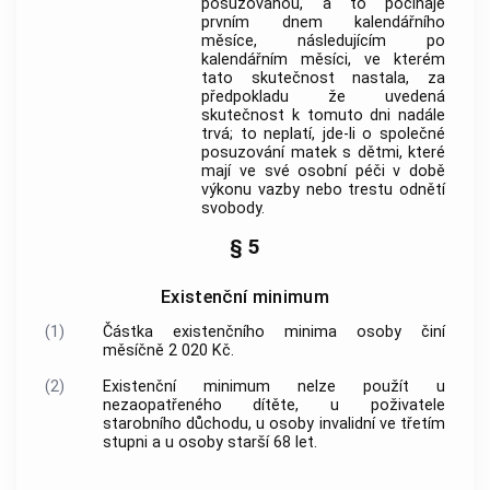
posuzovanou, a to počínaje
prvním dnem kalendářního
měsíce, následujícím po
kalendářním měsíci, ve kterém
tato skutečnost nastala, za
předpokladu že uvedená
skutečnost k tomuto dni nadále
trvá; to neplatí, jde-li o společné
posuzování matek s dětmi, které
mají ve své osobní péči v době
výkonu vazby nebo trestu odnětí
svobody.
§ 5
Existenční minimum
(1)
Částka existenčního minima osoby činí
měsíčně 2 020 Kč.
(2)
Existenční minimum nelze použít u
nezaopatřeného dítěte, u poživatele
starobního důchodu, u osoby invalidní ve třetím
stupni a u osoby starší 68 let.