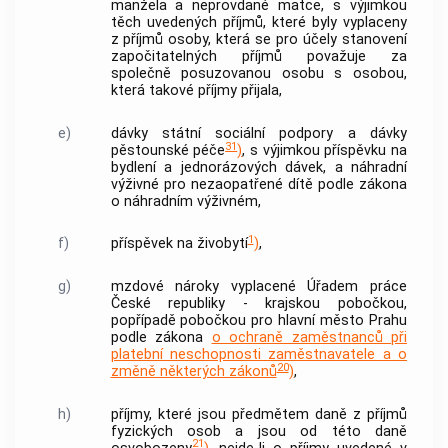
manžela a neprovdané matce, s výjimkou
těch uvedených příjmů, které byly vyplaceny
z příjmů osoby, která se pro účely stanovení
započitatelných příjmů považuje za
společně posuzovanou osobu s osobou,
která takové příjmy přijala,
e)
dávky státní sociální podpory a dávky
31
pěstounské péče
)
, s výjimkou příspěvku na
bydlení a jednorázových dávek, a náhradní
výživné pro nezaopatřené dítě podle zákona
o náhradním výživném,
1
f)
příspěvek na živobytí
)
,
g)
mzdové nároky vyplacené Úřadem práce
České republiky - krajskou pobočkou,
popřípadě pobočkou pro hlavní město Prahu
podle zákona
o ochraně zaměstnanců při
platební neschopnosti zaměstnavatele a o
20
změně některých zákonů
)
,
h)
příjmy, které jsou předmětem daně z příjmů
fyzických osob a jsou od této daně
21