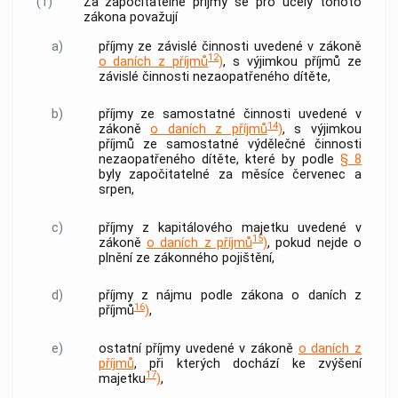
(1)
Za započitatelné příjmy se pro účely tohoto
zákona považují
a)
příjmy ze závislé činnosti uvedené v zákoně
12
o daních z příjmů
)
, s výjimkou příjmů ze
závislé činnosti nezaopatřeného dítěte,
b)
příjmy ze samostatné činnosti uvedené v
14
zákoně
o daních z příjmů
)
, s výjimkou
příjmů ze samostatné výdělečné činnosti
nezaopatřeného dítěte, které by podle
§ 8
byly započitatelné za měsíce červenec a
srpen,
c)
příjmy z kapitálového majetku uvedené v
15
zákoně
o daních z příjmů
)
, pokud nejde o
plnění ze zákonného pojištění,
d)
příjmy z nájmu podle zákona o daních z
16
příjmů
)
,
e)
ostatní příjmy uvedené v zákoně
o daních z
příjmů
, při kterých dochází ke zvýšení
17
majetku
)
,