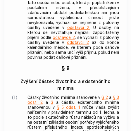
tato osoba nebo osoba, která je poplatníkem v
paušálním režimu, v předcházejícím
zdaňovacím období podnikatelskou ani jinou
samostatnou výdělečnou činnost ještě
nevykonávala, vychází se nejméně z poloviny
částky uvedené v
odstavci 2.
U osoby, na
kterou se nevztahuje nejnižší započitatelný
příjem podle
odstavce 2
, se vychází z poloviny
částky uvedené v
odstavci 2
až do konce
kalendářního měsíce, ve kterém podá daňové
přiznání, nebo sama určí výši příjmu, pokud není
povinna podat daňové přiznání.
§ 9
Zvýšení částek životního a existenčního
minima
(1)
Částky životního minima stanovené v
§ 2
a
§ 3
odst. 2
a
3
a částku existenčního minima
stanovenou v
§ 5 odst. 1
může vláda zvýšit
nařízením v pravidelném termínu od 1. ledna, a
to podle skutečného růstu nákladů na výživu a
na ostatní základní osobní potřeby vyjádřeného
růstem příslušného indexu spotřebitelských