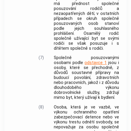
má přednost společné
posuzování rodičů a
nezaopatřených dětí; v ostatních
případech se okruh společně
posuzovaných osob stanoví
podle jejich souhlasného
prohlášení. Osamělý rodič
společně užívající
byt
se svými
rodiči se však posuzuje i s
dítětem společně s rodiči.
(7)
Společně posuzovanými
osobami podle
odstavce 1
jsou i
osoby, které se přechodně, z
důvodů soustavné přípravy na
budoucí povolání, zdravotních
nebo pracovních, jakož i z důvodu
dlouhodobého výkonu
dobrovolnické služby, zdržují
mimo
byt
, který užívají k bydlení.
(8)
Osoba, která je ve vazbě, ve
výkonu ochranného opatření
zabezpečovací detence nebo ve
výkonu trestu odnětí svobody, se
nepovažuje za osobu společně