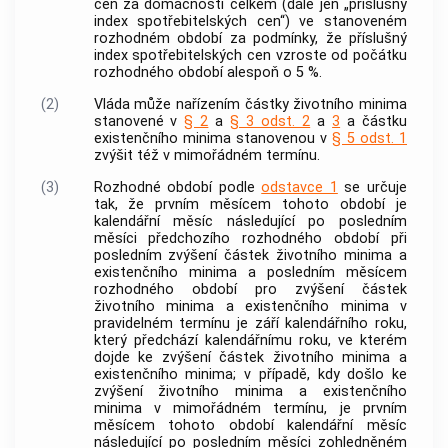
cen za domácnosti celkem (dále jen „příslušný
index spotřebitelských cen“) ve stanoveném
rozhodném období za podmínky, že příslušný
index spotřebitelských cen vzroste od počátku
rozhodného období alespoň o 5 %.
(2)
Vláda může nařízením částky životního minima
stanovené v
§ 2
a
§ 3 odst. 2
a
3
a částku
existenčního minima stanovenou v
§ 5 odst. 1
zvýšit též v mimořádném termínu.
(3)
Rozhodné období podle
odstavce 1
se určuje
tak, že prvním měsícem tohoto období je
kalendářní měsíc následující po posledním
měsíci předchozího rozhodného období při
posledním zvýšení částek životního minima a
existenčního minima a posledním měsícem
rozhodného období pro zvýšení částek
životního minima a existenčního minima v
pravidelném termínu je září kalendářního roku,
který předchází kalendářnímu roku, ve kterém
dojde ke zvýšení částek životního minima a
existenčního minima; v případě, kdy došlo ke
zvýšení životního minima a existenčního
minima v mimořádném termínu, je prvním
měsícem tohoto období kalendářní měsíc
následující po posledním měsíci zohledněném