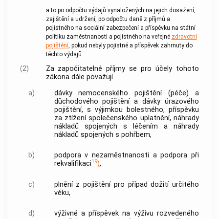
a to po odpočtu výdajů vynaložených na jejich dosažení,
zajištění a udržení, po odpočtu daně z příjmů a
pojistného na sociální zabezpečení a příspěvku na státní
politiku zaměstnanosti a pojistného na veřejné
zdravotní
pojištění
, pokud nebyly pojistné a příspěvek zahrnuty do
těchto výdajů.
(2)
Za započitatelné příjmy se pro účely tohoto
zákona dále považují
a)
dávky nemocenského pojištění (péče) a
důchodového pojištění a dávky úrazového
pojištění, s výjimkou bolestného, příspěvku
za ztížení společenského uplatnění, náhrady
nákladů spojených s léčením a náhrady
nákladů spojených s pohřbem,
b)
podpora v nezaměstnanosti a podpora při
19
rekvalifikaci
)
,
c)
plnění z pojištění pro případ dožití určitého
věku,
d)
výživné a příspěvek na výživu rozvedeného