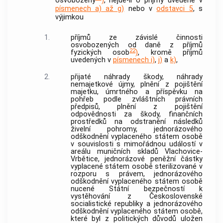
osvobozeny
)
, nejde-li o příjmy uvedené v
písmenech a) až g)
nebo v
odstavci 5
, s
výjimkou
1.
příjmů ze závislé činnosti
osvobozených od daně z příjmů
22
fyzických osob
)
, kromě příjmů
uvedených v
písmenech i)
,
j)
a
k)
,
2.
přijaté náhrady škody, náhrady
nemajetkové újmy, plnění z pojištění
majetku, úmrtného a příspěvku na
pohřeb podle zvláštních právních
předpisů, plnění z pojištění
odpovědnosti za škody, finančních
prostředků na odstranění následků
živelní pohromy, jednorázového
odškodnění vyplaceného státem osobě
v souvislosti s mimořádnou událostí v
areálu muničních skladů Vlachovice-
Vrbětice, jednorázové peněžní částky
vyplacené státem osobě sterilizované v
rozporu s právem, jednorázového
odškodnění vyplaceného státem osobě
nucené Státní bezpečností k
vystěhování z Československé
socialistické republiky a jednorázového
odškodnění vyplaceného státem osobě,
které byl z politických důvodů uložen