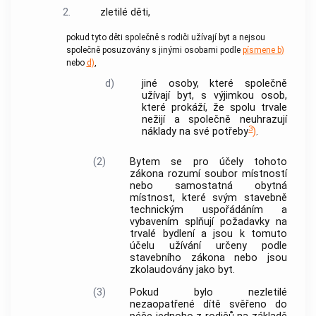
2.
zletilé děti,
pokud tyto děti společně s rodiči užívají
byt
a nejsou
společně posuzovány s jinými osobami podle
písmene b)
nebo
d)
,
d)
jiné osoby, které společně
užívají
byt
, s výjimkou osob,
které prokáží, že spolu trvale
nežijí a společně neuhrazují
3
náklady na své potřeby
)
.
(2)
Bytem
se pro účely tohoto
zákona rozumí soubor místností
nebo samostatná obytná
místnost, které svým stavebně
technickým uspořádáním a
vybavením splňují požadavky na
trvalé bydlení a jsou k tomuto
účelu užívání určeny podle
stavebního zákona nebo jsou
zkolaudovány jako
byt
.
(3)
Pokud bylo nezletilé
nezaopatřené dítě svěřeno do