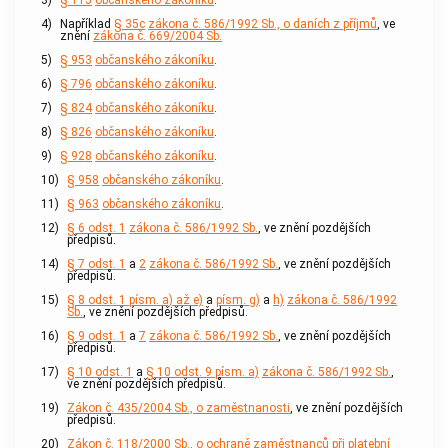
3)
§ 115
občanského zákoníku
.
4)
Například
§ 35c
zákona č. 586/1992 Sb., o daních z příjmů
, ve
znění
zákona č. 669/2004 Sb.
5)
§ 953
občanského zákoníku
.
6)
§ 796
občanského zákoníku
.
7)
§ 824
občanského zákoníku
.
8)
§ 826
občanského zákoníku
.
9)
§ 928
občanského zákoníku
.
10)
§ 958
občanského zákoníku
.
11)
§ 963
občanského zákoníku
.
12)
§ 6 odst. 1
zákona č. 586/1992 Sb.
, ve znění pozdějších
předpisů.
14)
§ 7 odst. 1
a
2
zákona č. 586/1992 Sb.
, ve znění pozdějších
předpisů.
15)
§ 8 odst. 1 písm. a) až e)
a
písm. g)
a
h)
zákona č. 586/1992
Sb.
, ve znění pozdějších předpisů.
16)
§ 9 odst. 1
a
7
zákona č. 586/1992 Sb.
, ve znění pozdějších
předpisů.
17)
§ 10 odst. 1
a
§ 10 odst. 9 písm. a)
zákona č. 586/1992 Sb.
,
ve znění pozdějších předpisů.
19)
Zákon č. 435/2004 Sb., o zaměstnanosti
, ve znění pozdějších
předpisů.
20)
Zákon č. 118/2000 Sb., o ochraně zaměstnanců při platební