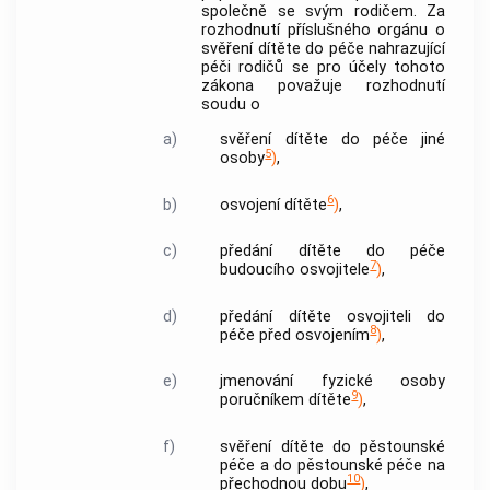
společně se svým rodičem. Za
rozhodnutí příslušného orgánu o
svěření dítěte do péče nahrazující
péči rodičů se pro účely tohoto
zákona považuje rozhodnutí
soudu o
a)
svěření dítěte do péče jiné
5
osoby
)
,
6
b)
osvojení dítěte
)
,
c)
předání dítěte do péče
7
budoucího osvojitele
)
,
d)
předání dítěte osvojiteli do
8
péče před osvojením
)
,
e)
jmenování fyzické osoby
9
poručníkem dítěte
)
,
f)
svěření dítěte do pěstounské
péče a do pěstounské péče na
10
přechodnou dobu
)
,