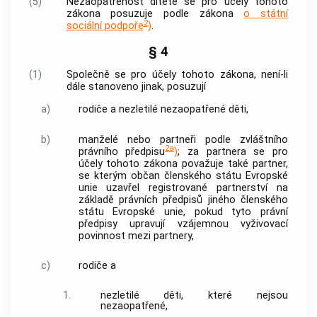
(5)
Nezaopatřenost dítěte se pro účely tohoto
zákona posuzuje podle zákona
o státní
2
sociální podpoře
)
.
§ 4
(1)
Společně se pro účely tohoto zákona, není-li
dále stanoveno jinak, posuzují
a)
rodiče a nezletilé nezaopatřené děti,
b)
manželé nebo partneři podle zvláštního
2a
právního předpisu
)
; za partnera se pro
účely tohoto zákona považuje také partner,
se kterým občan členského státu Evropské
unie uzavřel registrované partnerství na
základě právních předpisů jiného členského
státu Evropské unie, pokud tyto právní
předpisy upravují vzájemnou vyživovací
povinnost mezi partnery,
c)
rodiče a
1.
nezletilé děti, které nejsou
nezaopatřené,