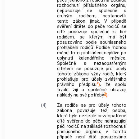
péče jednoho z rodičů na základě
rozhodnutí příslušného orgánu,
neposuzuje se společně s
druhým rodičem, nestanoví-li
tento zákon jinak. V případě
svěření dítěte do péče rodičů se
dítě posuzuje společně s tím
rodičem, se kterým má být
posuzováno podle souhlasného
prohlášení rodičů. Rodiče mohou
měnit toto prohlášení nejdříve po
uplynutí kalendářního měsíce.
Společně s nezaopatřeným
dítětem se posuzuje pro účely
tohoto zákona vždy rodič, který
prohlašuje pro účely zvláštního
4
právního předpisu
)
, že spolu
trvale žijí a společně uhrazují
3
náklady na své potřeby
)
.
(4)
Za rodiče se pro účely tohoto
zákona považuje též osoba,
které bylo nezletilé nezaopatřené
dítě svěřeno do péče nahrazující
péči rodičů na základě rozhodnutí
příslušného orgánu; v tomto
případě není dítě posuzováno