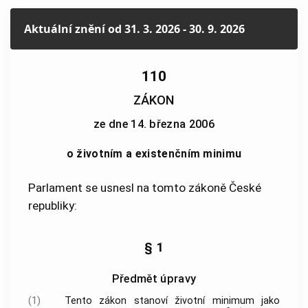
Aktuální znění
od 31. 3. 2026 - 30. 9. 2026
110
ZÁKON
ze dne 14. března 2006
o životním a existenčním minimu
Parlament se usnesl na tomto zákoně České
republiky:
§ 1
Předmět úpravy
(1)
Tento zákon stanoví životní minimum jako