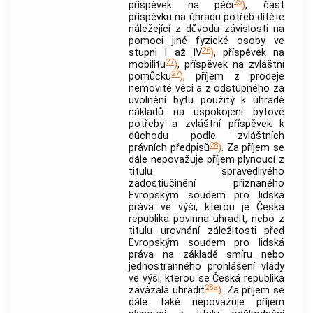
25
příspěvek na péči
)
, část
příspěvku na úhradu potřeb dítěte
náležející z důvodu závislosti na
pomoci jiné fyzické osoby ve
26
stupni I až IV
)
, příspěvek na
27
mobilitu
)
, příspěvek na zvláštní
27
pomůcku
)
, příjem z prodeje
nemovité věci a z odstupného za
uvolnění
bytu
použitý k úhradě
nákladů na uspokojení bytové
potřeby a zvláštní příspěvek k
důchodu podle zvláštních
28
právních předpisů
)
. Za příjem se
dále nepovažuje příjem plynoucí z
titulu spravedlivého
zadostiučinění přiznaného
Evropským soudem pro lidská
práva ve výši, kterou je Česká
republika povinna uhradit, nebo z
titulu urovnání záležitosti před
Evropským soudem pro lidská
práva na základě smíru nebo
jednostranného prohlášení vlády
ve výši, kterou se Česká republika
28a
zavázala uhradit
)
. Za příjem se
dále také nepovažuje příjem