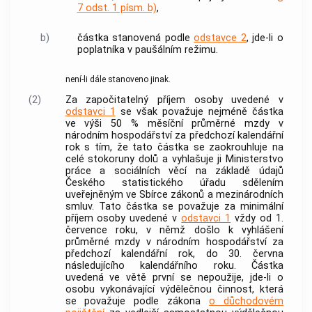
7 odst. 1 písm. b)
,
b)
částka stanovená podle
odstavce 2
, jde-li o
poplatníka v paušálním režimu.
není-li dále stanoveno jinak.
(2)
Za započitatelný příjem osoby uvedené v
odstavci 1
se však považuje nejméně částka
ve výši 50 % měsíční průměrné mzdy v
národním hospodářství za předchozí kalendářní
rok s tím, že tato částka se zaokrouhluje na
celé stokoruny dolů a vyhlašuje ji Ministerstvo
práce a sociálních věcí na základě údajů
Českého statistického úřadu sdělením
uveřejněným ve Sbírce zákonů a mezinárodních
smluv. Tato částka se považuje za minimální
příjem osoby uvedené v
odstavci 1
vždy od 1.
července roku, v němž došlo k vyhlášení
průměrné mzdy v národním hospodářství za
předchozí kalendářní rok, do 30. června
následujícího kalendářního roku. Částka
uvedená ve větě první se nepoužije, jde-li o
osobu vykonávající výdělečnou činnost, která
se považuje podle zákona
o důchodovém