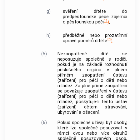
g)
svěření dítěte do
předpěstounské péče zájemci
11
o pěstounskou péči
)
,
h)
předběžné nebo prozatímní
32
úpravě poměrů dítěte
)
.
(5)
Nezaopatřené dítě se
neposuzuje společně s rodiči,
pokud je na základě rozhodnutí
příslušného orgánu v plném
přímém zaopatření ústavu
(zařízení) pro péči o děti nebo
mládež. Za plné přímé zaopatření
se považuje zaopatření v ústavu
(zařízení) pro péči o děti nebo
mládež, poskytuje-li tento ústav
(zařízení) dětem stravování,
ubytování a ošacení.
(6)
Pokud společně užívají
byt
osoby,
které lze společně posuzovat v
rámci dvou nebo více okruhů
společně posuzovaných osob,