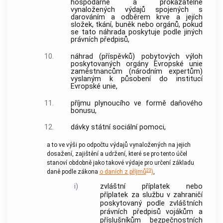
hospodárně a prokazatelně
vynaložených výdajů spojených s
darováním a odběrem krve a jejích
složek, tkání, buněk nebo orgánů, pokud
se tato náhrada poskytuje podle jiných
právních předpisů,
10.
náhrad (příspěvků) pobytových výloh
poskytovaných orgány Evropské unie
zaměstnancům (národním expertům)
vyslaným k působení do institucí
Evropské unie,
11.
příjmu plynoucího ve formě daňového
bonusu,
12.
dávky státní sociální pomoci,
a to ve výši po odpočtu výdajů vynaložených na jejich
dosažení, zajištění a udržení, které se pro tento účel
stanoví obdobně jako takové výdaje pro určení základu
23
daně podle zákona
o daních z příjmů
)
,
i)
zvláštní příplatek nebo
příplatek za službu v zahraničí
poskytovaný podle zvláštních
právních předpisů vojákům a
příslušníkům bezpečnostních