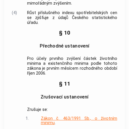
mimořádným zvýšením.
(4)
Růst příslušného indexu spotřebitelských cen
se zjišťuje z údajů Českého statistického
úřadu.
§ 10
Přechodné ustanovení
Pro účely prvního zvýšení částek životního
minima a existenčního minima podle tohoto
zákona je prvním měsícem rozhodného období
říjen 2006.
§ 11
Zrušovací ustanovení
Zrušuje se:
1.
Zákon č. 463/1991 Sb., o životním
minimu
.