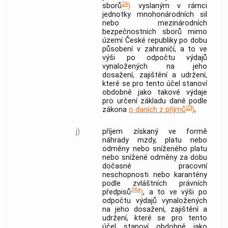
24
sborů
)
vyslaným v rámci
jednotky mnohonárodních sil
nebo mezinárodních
bezpečnostních sborů mimo
území České republiky po dobu
působení v zahraničí, a to ve
výši po odpočtu výdajů
vynaložených na jeho
dosažení, zajištění a udržení,
které se pro tento účel stanoví
obdobně jako takové výdaje
pro určení základu daně podle
23
zákona
o daních z příjmů
)
,
j)
příjem získaný ve formě
náhrady mzdy, platu nebo
odměny nebo sníženého platu
nebo snížené odměny za dobu
dočasné pracovní
neschopnosti
nebo karantény
podle zvláštních právních
24a
předpisů
)
, a to ve výši po
odpočtu výdajů vynaložených
na jeho dosažení, zajištění a
udržení, které se pro tento
účel stanoví obdobně jako