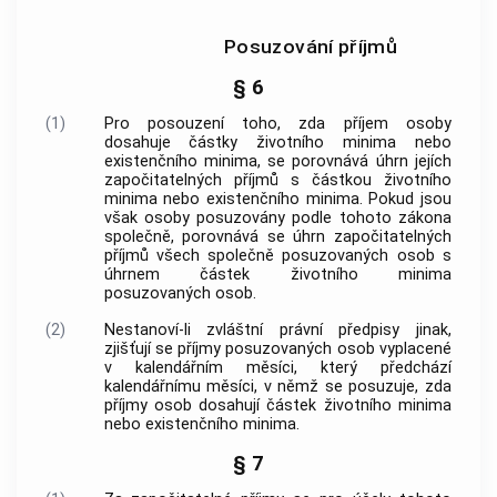
Posuzování příjmů
§ 6
(1)
Pro posouzení toho, zda příjem osoby
dosahuje částky životního minima nebo
existenčního minima, se porovnává úhrn jejích
započitatelných příjmů s částkou životního
minima nebo existenčního minima. Pokud jsou
však osoby posuzovány podle tohoto zákona
společně, porovnává se úhrn započitatelných
příjmů všech společně posuzovaných osob s
úhrnem částek životního minima
posuzovaných osob.
(2)
Nestanoví-li zvláštní právní předpisy jinak,
zjišťují se příjmy posuzovaných osob vyplacené
v kalendářním měsíci, který předchází
kalendářnímu měsíci, v němž se posuzuje, zda
příjmy osob dosahují částek životního minima
nebo existenčního minima.
§ 7