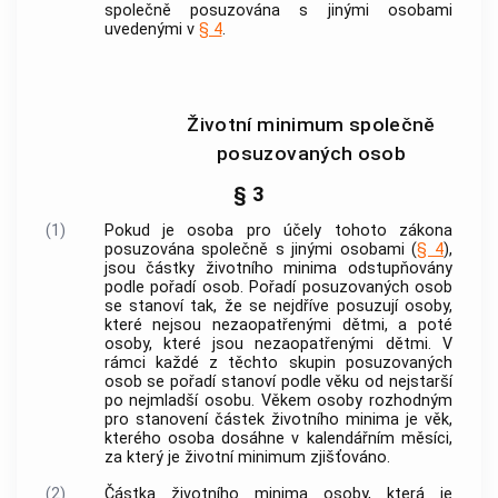
společně posuzována s jinými osobami
uvedenými v
§ 4
.
Životní minimum společně
posuzovaných osob
§ 3
(1)
Pokud je osoba pro účely tohoto zákona
posuzována společně s jinými osobami (
§ 4
),
jsou částky životního minima odstupňovány
podle pořadí osob. Pořadí posuzovaných osob
se stanoví tak, že se nejdříve posuzují osoby,
které nejsou nezaopatřenými dětmi, a poté
osoby, které jsou nezaopatřenými dětmi. V
rámci každé z těchto skupin posuzovaných
osob se pořadí stanoví podle věku od nejstarší
po nejmladší osobu. Věkem osoby rozhodným
pro stanovení částek životního minima je věk,
kterého osoba dosáhne v kalendářním měsíci,
za který je životní minimum zjišťováno.
(2)
Částka životního minima osoby, která je