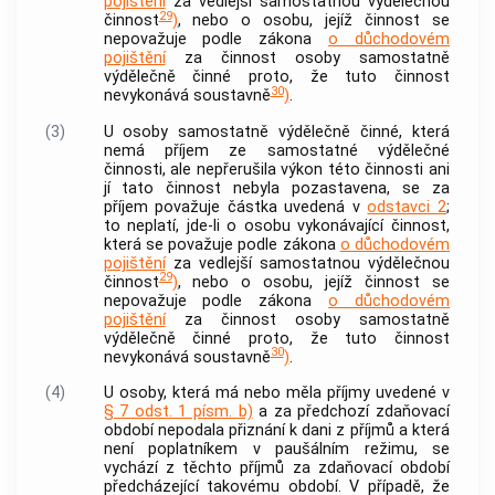
pojištění
za vedlejší samostatnou výdělečnou
29
činnost
)
, nebo o osobu, jejíž činnost se
nepovažuje podle zákona
o důchodovém
pojištění
za činnost osoby samostatně
výdělečně činné proto, že tuto činnost
30
nevykonává soustavně
)
.
(3)
U osoby samostatně výdělečně činné, která
nemá příjem ze samostatné výdělečné
činnosti, ale nepřerušila výkon této činnosti ani
jí tato činnost nebyla pozastavena, se za
příjem považuje částka uvedená v
odstavci 2
;
to neplatí, jde-li o osobu vykonávající činnost,
která se považuje podle zákona
o důchodovém
pojištění
za vedlejší samostatnou výdělečnou
29
činnost
)
, nebo o osobu, jejíž činnost se
nepovažuje podle zákona
o důchodovém
pojištění
za činnost osoby samostatně
výdělečně činné proto, že tuto činnost
30
nevykonává soustavně
)
.
(4)
U osoby, která má nebo měla příjmy uvedené v
§ 7 odst. 1 písm. b)
a za předchozí zdaňovací
období nepodala přiznání k dani z příjmů a která
není poplatníkem v paušálním režimu, se
vychází z těchto příjmů za zdaňovací období
předcházející takovému období. V případě, že